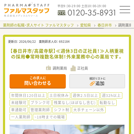
平日9：30-19：00 土日10：00-19：00
薬剤師の転職・求人サイト ファルマスタッフ
愛知県
春日井市
調剤薬局
更新日：
2026/06/22
薬剤師求人ID：
692184
【春日井市/高蔵寺駅】≪週休3日の正社員！≫人柄重視
の採用●常時複数名体制！外来業務中心の薬局です。
調剤薬局
正社員
この求人に
検討リストに
問い合わせる
追加
年間休日120日以上
土日祝休み
週休2.5日以上
週32h以上
未経験可
ブランク可
残業なし(ほぼなし含む)
転勤なし
車通勤可
管理薬剤師
シフト制
大手チェーン以外
一人薬剤師
~18時までの職場