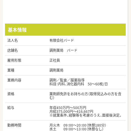
基本情報
法人名
有限会社バード
店舗名
調剤薬局 バード
雇用形態
正社員
業種
調剤薬局
業務内容
調剤／監査／服薬指導
科目：内科、消化器内科 50～60枚/日
資格
薬剤師免許をお持ちの方（取得見込みの方を含
む）
給与
年収450万円～500万円
月給375,000円～416,667円
※就業条件、経験等を考慮のうえ、面接後決定。
勤務時間
月火木 09：00～20：00（休憩180分）
水土 09：00～13：00（休憩なし）