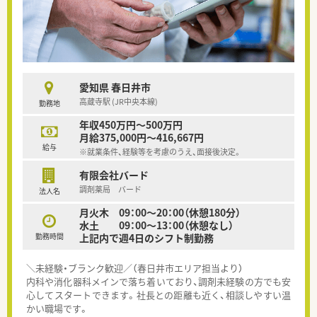
愛知県 春日井市
高蔵寺駅 (JR中央本線)
勤務地
年収450万円～500万円
月給375,000円～416,667円
給与
※就業条件、経験等を考慮のうえ、面接後決定。
有限会社バード
調剤薬局 バード
法人名
月火木 09：00～20：00（休憩180分）
水土 09：00～13：00（休憩なし）
勤務時間
上記内で週4日のシフト制勤務
＼未経験・ブランク歓迎／（春日井市エリア担当より）
内科や消化器科メインで落ち着いており、調剤未経験の方でも安
心してスタートできます。社長との距離も近く、相談しやすい温
かい職場です。