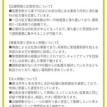
【店舗情報と応需状況について】
■高蔵寺駅から車で5分ほどの好立地にある薬局で内科と消化器
科の処方箋を応需しています。
■一日の処方箋応需枚数は40～50枚程度と落ち着いており、薬剤
師2～3名体制での勤務です。
■応需科目は内科系が中心となっており、落ち着いた雰囲気の中
で調剤業務に集中することが可能です。
【募集背景と求める人物像について】
■増員による正社員の募集であり、将来的に管理薬剤師を担える
意欲のある方を積極的に採用しています。
■管理薬剤師の経験は不問とされており、キャリアアップを目指
す方には非常に適した環境で働けます。
■調剤経験がない方やMR職からの転職を検討している方なども
歓迎されており、幅広い薬剤師を求めています。
【法人特徴について】
■春日井市と多治見市に合計4店舗の調剤薬局を展開しており、
地域に密着した運営を行っています。
■社長自身が薬剤師として現場に入っているため、従業員と同じ
目線で物事を捉え、相談しやすい環境があります。
■店舗移動がなく、一つの場所で長く安定して勤務したいと考え
る薬剤師にとって理想的な法人体制です。