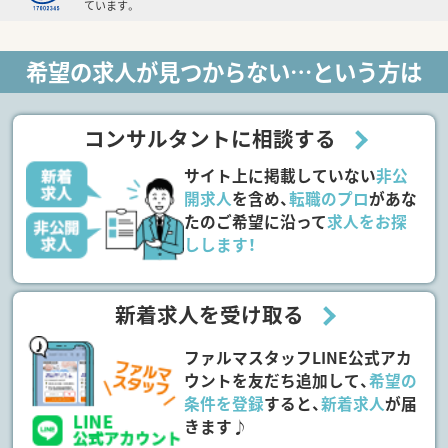
ています。
希望の求人が見つからない…という方は
コンサルタントに相談する
サイト上に掲載していない
非公
開求人
を含め、
転職のプロ
があな
たのご希望に沿って
求人をお探
しします！
新着求人を受け取る
ファルマスタッフLINE公式アカ
ウントを友だち追加して、
希望の
条件を登録
すると、
新着求人
が届
きます♪