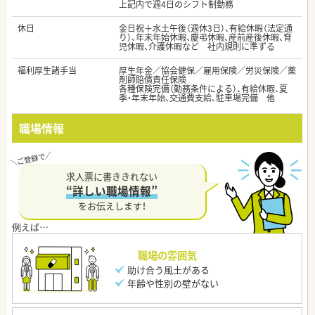
上記内で週4日のシフト制勤務
休日
金日祝＋水土午後（週休3日）、有給休暇（法定通
り）、年末年始休暇、慶弔休暇、産前産後休暇、育
児休暇、介護休暇など 社内規則に準ずる
福利厚生諸手当
厚生年金／協会健保／雇用保険／労災保険／薬
剤師賠償責任保険
各種保険完備（勤務条件による）、有給休暇、夏
季・年末年始、交通費支給、駐車場完備 他
職場情報
求人票に書ききれない
“詳しい職場情報”
をお伝えします！
職場の雰囲気
助け合う風土がある
年齢や性別の壁がない