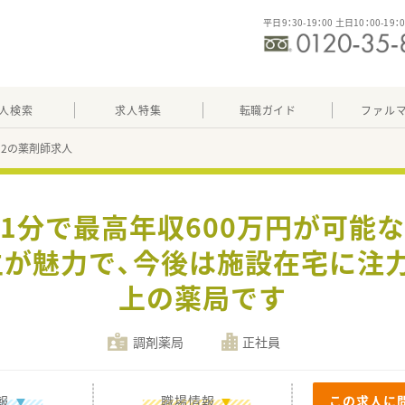
平日9：30-19：00 土日10：00-19：
人検索
求人特集
転職ガイド
ファル
992の薬剤師求人
歩1分で最高年収600万円が可能
が魅力で、今後は施設在宅に注力
上の薬局です
調剤薬局
正社員
報
職場情報
この求人に