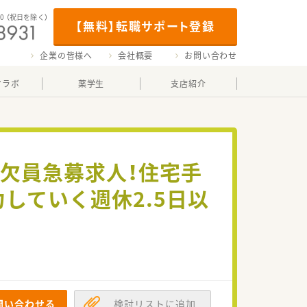
00
（祝日を除く）
【無料】転職サポート登録
企業の皆様へ
会社概要
お問い合わせ
マラボ
薬学生
支店紹介
な欠員急募求人！住宅手
していく週休2.5日以
問い合わせる
検討リストに追加