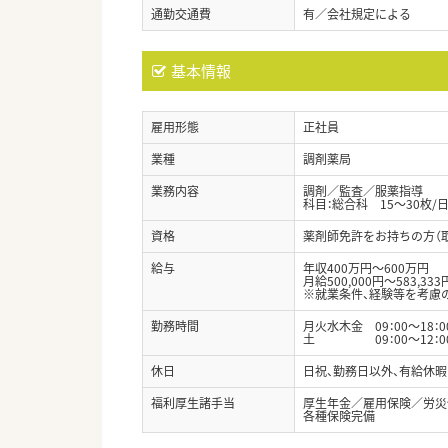
通勤交通費
有／会社規定による
基本情報
雇用形態
正社員
業種
調剤薬局
業務内容
調剤／監査／服薬指導
科目：総合科 15～30枚/
資格
薬剤師免許をお持ちの方（
給与
年収400万円～600万円
月給500,000円～583,333
※就業条件、経験等を考慮
勤務時間
月火水木金 09：00～18：0
土 09：00～12：00
休日
日祝、勤務日以外、有給休
福利厚生諸手当
厚生年金／雇用保険／労災
各種保険完備