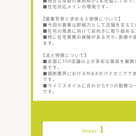
■現在は常勤の薬剤師が2名在籍しており
■在宅対応メインの環境です。
【募集背景と求める人物像について】
■今回の募集は即戦力として店舗を支えて
■在宅の推進に向けて前向きに取り組める
■特に在宅業務の経験がある方や、医療や
ます。
【法人特徴について】
■全国に350店舗以上の多彩な薬局を展
業です。
■調剤業界におけるM＆Aのパイオニアで
です。
■ライフスタイルに合わせた4つの勤務コ
です。