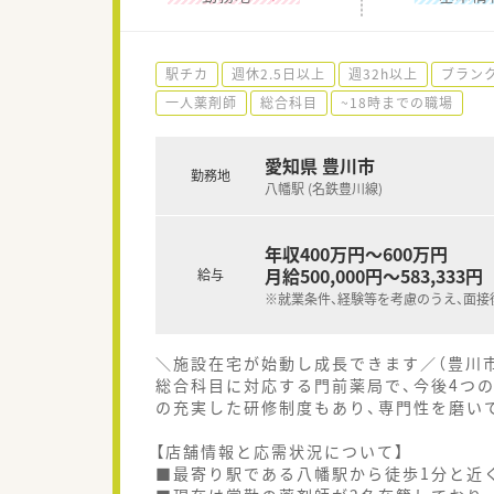
駅チカ
週休2.5日以上
週32h以上
ブラン
一人薬剤師
総合科目
~18時までの職場
愛知県 豊川市
勤務地
八幡駅 (名鉄豊川線)
年収400万円～600万円
月給500,000円～583,333円
給与
※就業条件、経験等を考慮のうえ、面接
＼施設在宅が始動し成長できます／（豊川
総合科目に対応する門前薬局で、今後4つ
の充実した研修制度もあり、専門性を磨い
【店舗情報と応需状況について】
■最寄り駅である八幡駅から徒歩1分と近