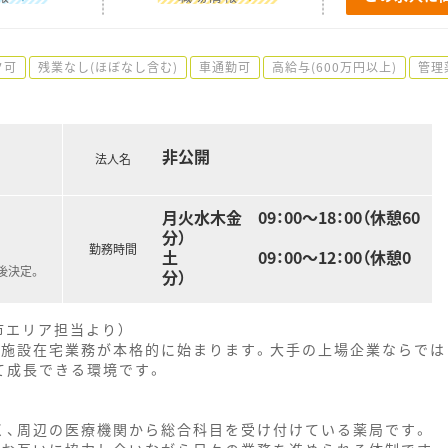
ク可
残業なし(ほぼなし含む)
車通勤可
高給与(600万円以上)
管理
非公開
法人名
月火水木金 09：00～18：00（休憩60
分）
勤務時間
土 09：00～12：00（休憩0
後決定。
分）
市エリア担当より）
の施設在宅業務が本格的に始まります。大手の上場企業ならでは
て成長できる環境です。
く、周辺の医療機関から総合科目を受け付けている薬局です。