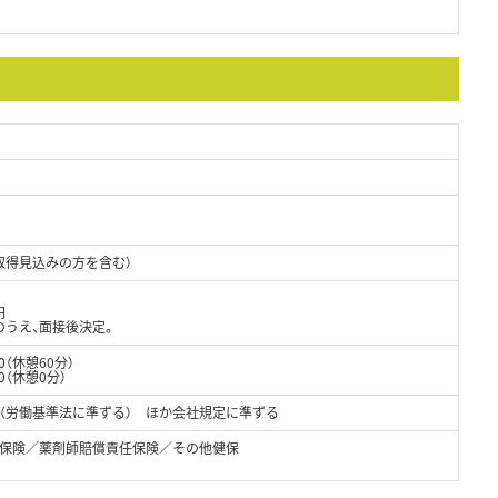
日
取得見込みの方を含む）
円
のうえ、面接後決定。
0（休憩60分）
（休憩0分）
暇（労働基準法に準ずる） ほか会社規定に準ずる
保険／薬剤師賠償責任保険／その他健保