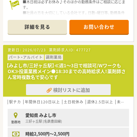
■木日祝は必ずお休み♪そのほかの勤務条件はご相談に応じま
す。
■社員の方を大切にしている会社です。日数・曜日等、勤務条件
はご相談ください。
■代表も薬剤師で、現場を経験されてきた方です。今なお調剤室
詳細を見る
お問い合わせ
に入り、従業員と同じ目線をお持ちです。
更新日：
2026/07/23
薬剤師求人ID：
477727
パート・アルバイト
調剤薬局
【みよし市/三好ヶ丘駅】≪週1～3日で相談可/Wワークも
OK≫投薬業務メイン●18:30までの高時給求人！薬剤師さ
ん常時複数名で安心です
検討リストに追加
駅チカ
年間休日120日以上
土日祝休み
週休2.5日以上
未経験可
愛知県 みよし市
三好ヶ丘駅 (名鉄豊田線)
勤務地
時給2,500円～2,500円