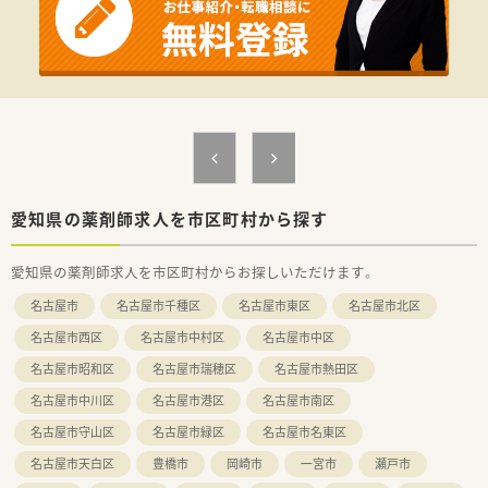
【勤務実態について】
■朝8時半から12時半までの実働4時間勤務となっており、午後
からの時間を自由に有効活用していただけます。
■駅からの徒歩通勤に加えてマイカーでの通勤も可能となって
おり、ご自身のライフスタイルに合わせて選べます。
■残業はほとんど発生しない見込みであり、ご家庭やプライベー
トの予定を大切にしながら無理なく勤務できます。
愛知県の薬剤師求人を市区町村から探す
愛知県の薬剤師求人を市区町村からお探しいただけます。
名古屋市
名古屋市千種区
名古屋市東区
名古屋市北区
名古屋市西区
名古屋市中村区
名古屋市中区
名古屋市昭和区
名古屋市瑞穂区
名古屋市熱田区
名古屋市中川区
名古屋市港区
名古屋市南区
名古屋市守山区
名古屋市緑区
名古屋市名東区
名古屋市天白区
豊橋市
岡崎市
一宮市
瀬戸市