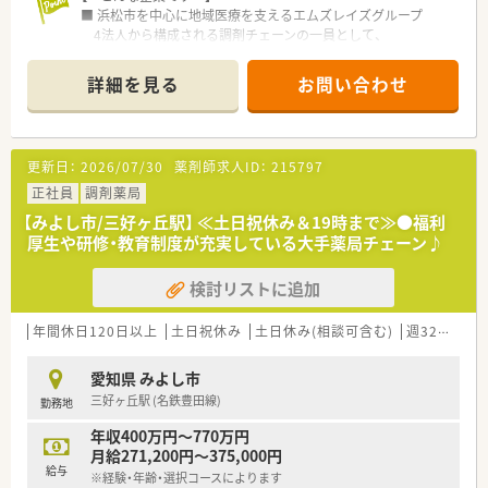
■ 浜松市を中心に地域医療を支えるエムズレイズグループ
4法人から構成される調剤チェーンの一員として、
安定した経営基盤のもと、静岡県西部や愛知県で地域に
根差した医療貢献を続けています。
詳細を見る
お問い合わせ
■ 「従業員も患者様も大切に」がモットー
平成19年の設立以来、患者様への丁寧な対応はもちろん、
働くスタッフ一人ひとりも大切にする社風が根付いていま
す。
更新日：
2026/07/30
薬剤師求人ID：
215797
■ 代表も薬剤師だから、現場目線
代表自身が薬剤師であるため、常に現場で働く薬剤師と
正社員
調剤薬局
同じ目線で物事を考え、働きやすい環境づくりを推進していま
【みよし市/三好ヶ丘駅】 ≪土日祝休み＆19時まで≫●福利
す。
厚生や研修・教育制度が充実している大手薬局チェーン♪
■ 個性を尊重し、能力を最大限に発揮できる環境
スタッフそれぞれの個性を重視し、個人の能力が最大限に
検討リストに追加
発揮できるよう、風通しの良い職場環境を整えています。
【 こんな求人です 】
年間休日120日以上
土日祝休み
土日休み(相談可含む)
週32h以上
■ 管理薬剤師としてキャリアアップ！
新しく綺麗な店舗で、あなたの経験とリーダーシップを
愛知県 みよし市
存分に発揮できる管理薬剤師のポジションです。
三好ヶ丘駅 (名鉄豊田線)
勤務地
■ 年収700万円も目指せる高待遇！
ご経験やスキルから年収550万円～700万円を想定。
年収400万円～770万円
年俸制で安定した収入が見込めます。
月給271,200円～375,000円
■ 年間休日120日前後でプライベートも充実
給与
※経験・年齢・選択コースによります
週休2日制（水曜・土曜午後、日祝など）で、夏季・