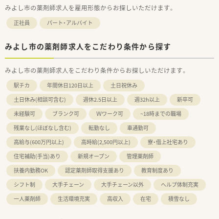
みよし市の薬剤師求人を雇用形態からお探しいただけます。
正社員
パート・アルバイト
みよし市の薬剤師求人をこだわり条件から探す
みよし市の薬剤師求人をこだわり条件からお探しいただけます。
駅チカ
年間休日120日以上
土日祝休み
土日休み(相談可含む)
週休2.5日以上
週32h以上
新卒可
未経験可
ブランク可
Ｗワーク可
~18時までの職場
残業なし(ほぼなし含む)
転勤なし
車通勤可
高給与(600万円以上)
高時給(2,500円以上)
寮・借上社宅あり
住宅補助(手当)あり
新規オープン
管理薬剤師
扶養内勤務OK
認定薬剤師取得支援あり
教育制度あり
シフト制
大手チェーン
大手チェーン以外
ヘルプ体制充実
一人薬剤師
生活環境充実
高収入
在宅
積雪なし