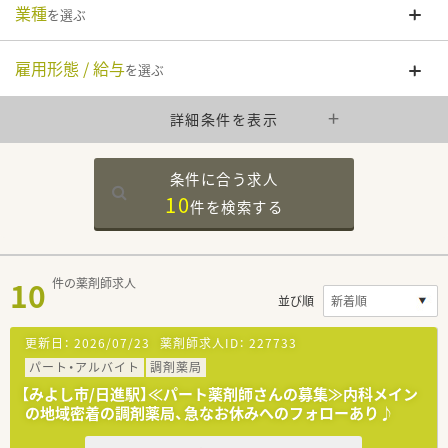
業種
を選ぶ
雇用形態 / 給与
を選ぶ
詳細条件を表示
条件に合う求人
10
件を
検索する
10
件の薬剤師求人
並び順
更新日：
2026/07/23
薬剤師求人ID：
227733
パート・アルバイト
調剤薬局
【みよし市/日進駅】≪パート薬剤師さんの募集≫内科メイン
の地域密着の調剤薬局、急なお休みへのフォローあり♪