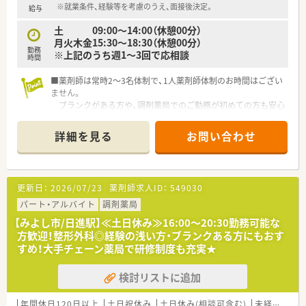
※就業条件、経験等を考慮のうえ、面接後決定。
給与
土 09:00～14:00（休憩00分）
月火木金15:30～18:30（休憩00分）
勤務
※上記のうち週1～3回で応相談
時間
■薬剤師は常時2～3名体制で、1人薬剤師体制のお時間はござい
ません。
ブランクがある方や、調剤薬局でのご勤務が初めての方も安心
してご勤務いただける環境です。
■漢方の取扱もございますが、漢方製剤の分包品がメインとなっ
詳細を見る
お問い合わせ
ております。知識を増やしたい方も歓迎！
■応需先の医療機関との関係も良好で、合同のミーティング等も
行っています♪
■電子薬歴・監査システム・軟膏練り機も導入しています。
更新日：
2026/07/23
薬剤師求人ID：
549030
■温和な管理薬剤師さんのもと、一緒に頑張っていただける方か
らのご応募をお待ちしています！
パート・アルバイト
調剤薬局
【みよし市/日進駅】≪土日休み≫16:00～20:30勤務可能な
方歓迎！整形外科◎経験の浅い方・ブランクある方にもおす
すめ！大手チェーン薬局で研修制度も充実★
検討リストに追加
年間休日120日以上
土日祝休み
土日休み(相談可含む)
未経験可