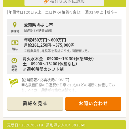
検討リストに追加
■「プラチナくるみん認定企業」「健康経営優良法人2023（大規模
法人部門）認定」等を取得し一人ひとりが働きやすい環境が整備
されています
年間休日120日以上
土日休み(相談可含む)
週32h以上
新卒可
未経
■充実した研修制度、人事制度、評価制度、キャリア支援制度等
があるのも特徴です
愛知県 みよし市
日進駅 (名鉄豊田線)
勤務地
年収450万円～600万円
月給281,250円～375,000円
給与
※就業条件、経験等を考慮のうえ、面接後決定。
月火水木金 09：00～19：30（休憩60分）
土 09：00～13：00（休憩なし）
勤務
※週40時間のシフト制
時間
【店舗情報と応需状況について】
■名鉄豊田線の日進駅から車で10分ほどの場所に位置してお
り、マイカー通勤が可能な店舗です。
■外科や整形外科、小児科の処方箋を主に応需しており、幅広い
年齢層の患者様に対応しています。
詳細を見る
お問い合わせ
■地域の医療機関と連携しつつ、調剤業務だけでなくOTC医薬品
の販売なども行っています。
【法人特徴について】
更新日：
2026/06/19
薬剤師求人ID：
392060
■全国に350店舗以上を展開する東証プライム上場企業であり、