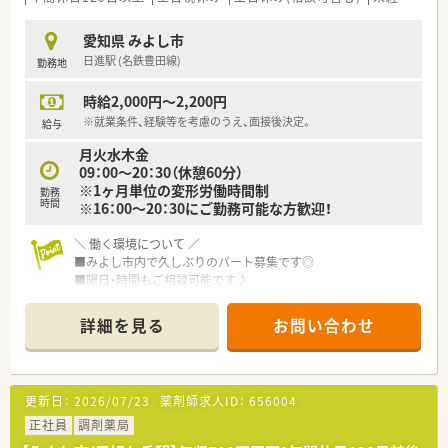
愛知県 みよし市
日進駅 (名鉄豊田線)
勤務地
時給2,000円～2,200円
※就業条件、経験等を考慮のうえ、面接後決定。
給与
月火水木金
09：00～20：30（休憩60分）
※1ヶ月単位の変形労働時間制
勤務
時間
※16：00～20：30にご勤務可能な方歓迎！
＼ 働く環境について ／
■みよし市内で久しぶりのパート募集です◎
■曜日・時間もご相談可能です♪
■夕方からの空いた時間を活用したい方にオススメ！
■整形外科をメインに応需しているため、
詳細を見る
お問い合わせ
調剤経験の浅い方やブランクある方も慣れていただきやすい
環境です。
■処方箋は1日あたり100枚以上応需している環境ですが、
薬剤師は常時3～4名体制のため、安心してご就業いただけま
更新日：
2026/07/23
薬剤師求人ID：
656004
す♪
正社員
調剤薬局
＼ こんな会社です ／