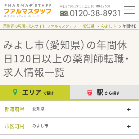
平日9：30-19：00 土日10：00-19：00
薬剤師の転職・求人サイト ファルマスタッフ
愛知県
みよし市
年間休日
みよし市（愛知県）の年間休
日120日以上
の薬剤師転職・
求人情報一覧
エリア
駅
で探す
から探す
都道府県
愛知県
市区町村
みよし市