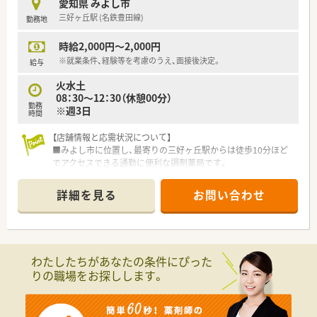
愛知県 みよし市
三好ヶ丘駅 (名鉄豊田線)
勤務地
【こんな取り組みをしています】
■音声入力による電子薬歴システムや、投薬カウンターへのタブ
時給2,000円～2,000円
レット端末設置など最新の機械化を推進しています。
■OTC医薬品の領域を基礎から学ぶために、配属店舗のエリア内
※就業条件、経験等を考慮のうえ、面接後決定。
給与
にて3ヶ月ほどの丁寧なドラッグ研修を設けています。
火水土
■自己啓発支援として、学会参加やeラーニングの受講にかかる
08：30～12：30（休憩00分）
費用を年間10万円まで会社が負担する制度があります。
勤務
※週3日
時間
【店舗情報と応需状況について】
■みよし市に位置し、最寄りの三好ヶ丘駅からは徒歩10分ほど
でアクセスできる通勤に便利な調剤薬局です。
■主に近隣のクリニックから小児科の処方箋を応需しており、1
日あたりの枚数は約30枚と落ち着いています。
詳細を見る
お問い合わせ
■一人薬剤師としての勤務時間帯となりますが、枚数が適正なた
め一人ひとりの患者様に丁寧に向き合えます。
【法人特徴について】
■愛知県内を中心に複数の調剤薬局を安定して展開しており、来
わたしたちがあなたの条件にぴった
年にもさらなる新規出店が決定しています。
りの職場をお探しします。
■各店舗間の距離が近く設定されているため、近隣店舗との連携
やヘルプ体制が非常に整っている企業です。
■地元のプロサッカーチームのスポンサーを務めるなど、地域社
会への貢献活動にも積極的に取り組んでいます。