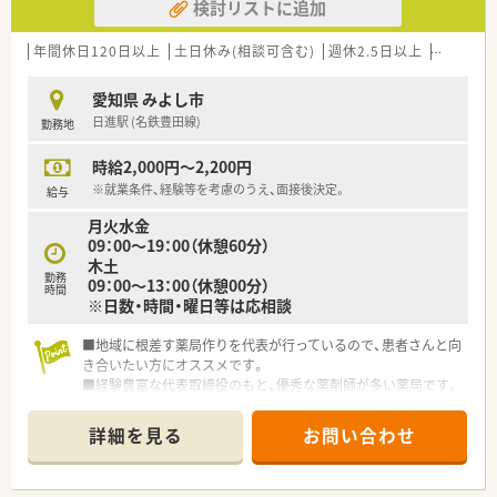
検討リストに追加
年間休日120日以上
土日休み(相談可含む)
週休2.5日以上
未経験可
愛知県 みよし市
日進駅 (名鉄豊田線)
勤務地
時給2,000円～2,200円
※就業条件、経験等を考慮のうえ、面接後決定。
給与
月火水金
09：00～19：00（休憩60分）
木土
勤務
09：00～13：00（休憩00分）
時間
※日数・時間・曜日等は応相談
■地域に根差す薬局作りを代表が行っているので、患者さんと向
き合いたい方にオススメです。
■経験豊富な代表取締役のもと、優秀な薬剤師が多い薬局です。
勉強をしたり経験を積むにはうってつけの環境が整っています。
■門前のクリニックのドクターとの連携も取れています。
詳細を見る
お問い合わせ