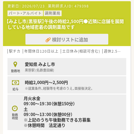
更新日：
2026/07/23
薬剤師求人ID：
479398
パート・アルバイト
調剤薬局
【みよし市/黒笹駅】午後の時給2,500円●近隣に店舗を展開
している地域密着の調剤薬局です
検討リストに追加
駅チカ
年間休日120日以上
土日休み(相談可含む)
週休2.5日以上
愛知県 みよし市
黒笹駅 (名鉄豊田線)
勤務地
時給2,000円～2,500円
※就業条件、経験等を考慮のうえ、面接後決定。
給与
月火水金
09：00～19：30（休憩150分）
土
09：00～13：00（休憩00分）
勤務
時間
※上記のうち午後勤務できる方募集
※休憩時間 法定通り