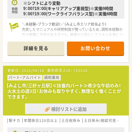
※シフトにより変動
9：00?19：00(キャリアアップ重視型)※実働9時間
勤務
時間
9：00?19：00(ワークライフバランス型)※実働8時間
＼未経験・ブランク歓迎！／（みよし市エリア担当より）
充実したマニュアルや研修制度が整っているため、調剤未経験の
方や復職に不安がある方でも、基礎から安心してスキルを身につ
けられる環境が魅力です。
＊------------------------------------------＊
詳細を見る
お問い合わせ
【店舗情報と応需状況について】
■名鉄豊田線の三好ヶ丘駅から車で7分ほどの場所に位置してお
り、お車での通勤が非常に便利な調剤薬局です。
更新日：
2026/06/18
薬剤師求人ID：
725524
■主に近隣のあざぶの丘クリニックから処方箋を受け付けてお
り、内科領域の専門知識を深く学びながら勤務できます。
パート・アルバイト
調剤薬局
■1日あたりの処方箋応需枚数は5枚から10枚程度と少なめのた
【みよし市/三好ヶ丘駅】≪扶養内パート≫希少な午前のみ！
め、ゆとりを持って丁寧に業務へ取り組めます。
火水土の週3日！お休みも取りやすく、無理なく働くことが
できます。
【法人特徴について】
■創業150年以上の歴史を誇り、北陸から全国各地へ600店舗以
検討リストに追加
上を展開して成長を続ける大手チェーン企業です。
■ヘルス、ビューティー、ライフ、調剤を1店舗に集約したショー
トタイムショッピングという独自の強みを持っています。
駅チカ
年間休日120日以上
土日祝休み
土日休み(相談可含む)
週休
■調剤と店舗を別々の営業所として行政に届け出る分離申請を
行っているため、調剤を中心とした業務に注力できます。