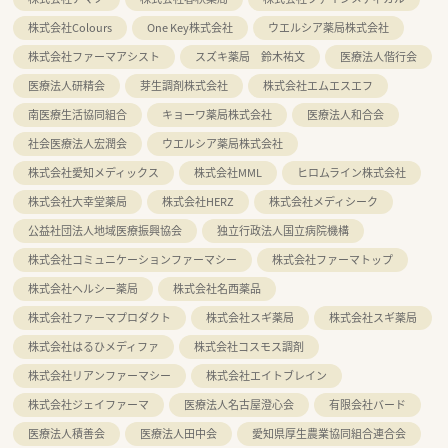
株式会社Colours
One Key株式会社
ウエルシア薬局株式会社
株式会社ファーマアシスト
スズキ薬局 鈴木祐文
医療法人偕行会
医療法人研精会
芽生調剤株式会社
株式会社エムエスエフ
南医療生活協同組合
キョーワ薬局株式会社
医療法人和合会
社会医療法人宏潤会
ウエルシア薬局株式会社
株式会社愛知メディックス
株式会社MML
ヒロムライン株式会社
株式会社大幸堂薬局
株式会社HERZ
株式会社メディシーク
公益社団法人地域医療振興協会
独立行政法人国立病院機構
株式会社コミュニケーションファーマシー
株式会社ファーマトップ
株式会社ヘルシー薬局
株式会社名西薬品
株式会社ファーマプロダクト
株式会社スギ薬局
株式会社スギ薬局
株式会社はるひメディファ
株式会社コスモス調剤
株式会社リアンファーマシー
株式会社エイトブレイン
株式会社ジェイファーマ
医療法人名古屋澄心会
有限会社バード
医療法人積善会
医療法人田中会
愛知県厚生農業協同組合連合会