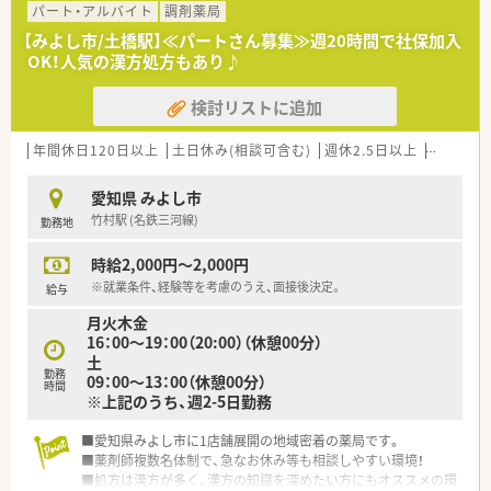
安定した経営基盤を持っています。
パート・アルバイト
調剤薬局
■調剤薬局の運営だけでなく、M&Aやコンビニ併設店など多角
【みよし市/土橋駅】≪パートさん募集≫週20時間で社保加入
的な事業展開を行っている企業です。
OK！人気の漢方処方もあり♪
■座りカウンターを積極的に導入しており、薬剤師の身体的負担
を軽減する工夫がなされています。
検討リストに追加
【職場環境と雰囲気】
■子育て中のスタッフも多く在籍しており、互いに協力し合いな
年間休日120日以上
土日休み(相談可含む)
週休2.5日以上
週32h以
がら業務を進める風土があります。
■店舗スタッフ間の仲が良く、風通しの良い職場環境であるた
愛知県 みよし市
め、中途入社の方も馴染みやすいです。
竹村駅 (名鉄三河線)
勤務地
■全国規模のチェーン店ならではのヘルプ体制が整っており、急
な休みにも対応しやすい環境です。
時給2,000円～2,000円
【こんな方が活躍中】
※就業条件、経験等を考慮のうえ、面接後決定。
給与
■調剤経験を活かしてキャリアアップを目指す方や、認定薬剤師
月火木金
の資格取得に励む方が活躍しています。
16：00～19：00（20:00）（休憩00分）
■子育てと仕事を両立させている女性薬剤師も多く、時短勤務制
土
度などを活用して長く働いています。
勤務
09：00～13：00（休憩00分）
■患者様とのコミュニケーションを大切にし、丁寧な服薬指導を
時間
※上記のうち、週2-5日勤務
実践している方が評価されています。
■愛知県みよし市に1店舗展開の地域密着の薬局です。
■薬剤師複数名体制で、急なお休み等も相談しやすい環境！
■処方は漢方が多く、漢方の知識を深めたい方にもオススメの環