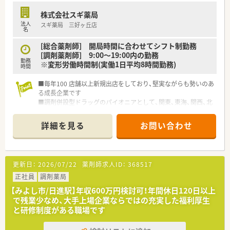
年末年始休暇もしっかり取得可能。
株式会社スギ薬局
ワークライフバランスを大切にできます。
法人
スギ薬局 三好ヶ丘店
■ 残業は月平均5時間と少なめ
名
患者様と落ち着いて向き合える環境のため、残業は
ほとんどありません。終業後の時間も有効に使えます。
[総合薬剤師] 開局時間に合わせてシフト制勤務
■ 充実の福利厚生と教育制度
[調剤薬剤師] 9:00～19:00内の勤務
勤務
退職金制度（勤続3年以上）や各種保険はもちろん、
※変形労働時間制(実働1日平均8時間勤務)
時間
e-Learningや勉強会など、スキルアップを支援する制度も万
全です。
■毎年100 店舗以上新規出店をしており、堅実ながらも勢いのあ
る成長企業です
【 こんな方におススメです 】
■調剤併設型ドラッグのパイオニアとして、関東、東海、関西、北
■ 管理薬剤師の経験を活かしたい、または挑戦したい方！
陸・信州を中心に約1,700店舗以上を展開しています
■ 収入とプライベートの両立を実現したい方！
■研修制度は様々なプランがあり、集合研修だけでなく任意で受
詳細を見る
お問い合わせ
■ 患者様一人ひとりと丁寧に向き合いたい方！
講可能な研修も幅広く用意されています
■ 安定した経営基盤のもとで長く安心して働きたい方！
■店舗で活躍する従業員、社外で活躍する従業員、将来経営幹部
となる従業員など、薬剤師として様々な活躍ができるフィールド
を用意されています
更新日：
2026/07/22
薬剤師求人ID：
368517
■総合薬剤師・調剤薬剤師（土日休み・19時までの勤務）どちらか
の働き方を選択できます
正社員
調剤薬局
■調剤併設型だけでなく「医療モール・クリニック併設店舗」「敷
【みよし市/日進駅】年収600万円検討可！年間休日120日以上
地内薬局」「訪問調剤特化型店舗」など様々な店舗を運営してい
で残業少なめ、大手上場企業ならではの充実した福利厚生
ます
と研修制度がある職場です
■在宅医療にも積極的取り組んでおり「訪問調剤特化型店舗」を
50店舗以上、無菌調剤室は業界最多の51店舗設置しています