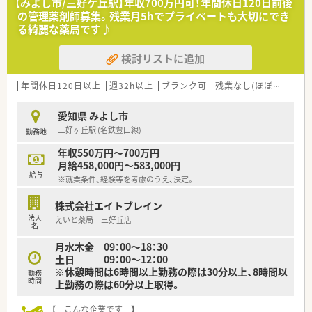
【みよし市/三好ケ丘駅】年収700万円可！年間休日120日前後
■関東に本社があり、全国に店舗展開をしている大手薬局企業で
の管理薬剤師募集。残業月5hでプライベートも大切にでき
す。
る綺麗な薬局です♪
■創業からほどなくして在宅を開始、現在では実施率90%！薬剤
師人数を多めに配置しているので負担は多くありませんので安
検討リストに追加
心です
■健康サポート薬局を積極的に展開中！
■より多くの患者様が充実して健康的な日々を送れるよう、
年間休日120日以上
週32h以上
ブランク可
残業なし(ほぼなし含む)
「知識」と「優しさ」を持って、患者様に接しています。
■研修・教育に注力しており、勉強会の他、
愛知県 みよし市
中途薬剤師向けの教育研修制度、カリキュラムが整っていま
三好ヶ丘駅 (名鉄豊田線)
勤務地
す。
■無理な異動はありません！
年収550万円～700万円
月給458,000円～583,000円
給与
※就業条件、経験等を考慮のうえ、決定。
株式会社エイトブレイン
法人
えいと薬局 三好丘店
名
月水木金 09：00～18：30
土日 09：00～12：00
※休憩時間は6時間以上勤務の際は30分以上、8時間以
勤務
時間
上勤務の際は60分以上取得。
【 こんな企業です 】