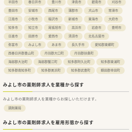
半田市
春日井市
豊川市
津島市
碧南市
刈谷市
豊田市
安城市
西尾市
蒲郡市
犬山市
常滑市
江南市
小牧市
稲沢市
新城市
東海市
大府市
知多市
知立市
尾張旭市
高浜市
岩倉市
豊明市
日進市
田原市
愛西市
清須市
北名古屋市
弥富市
みよし市
あま市
長久手市
愛知郡東郷町
西春日井郡豊山町
丹羽郡大口町
丹羽郡扶桑町
海部郡大治町
海部郡蟹江町
知多郡阿久比町
知多郡東浦町
知多郡南知多町
知多郡美浜町
知多郡武豊町
額田郡幸田町
みよし市の薬剤師求人を業種から探す
みよし市の薬剤師求人を業種からお探しいただけます。
調剤薬局
みよし市の薬剤師求人を雇用形態から探す