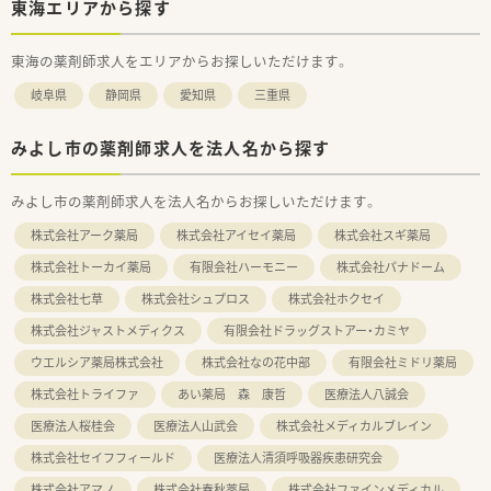
東海エリアから探す
東海の薬剤師求人をエリアからお探しいただけます。
岐阜県
静岡県
愛知県
三重県
みよし市の薬剤師求人を法人名から探す
みよし市の薬剤師求人を法人名からお探しいただけます。
株式会社アーク薬局
株式会社アイセイ薬局
株式会社スギ薬局
株式会社トーカイ薬局
有限会社ハーモニー
株式会社パナドーム
株式会社七草
株式会社シュプロス
株式会社ホクセイ
株式会社ジャストメディクス
有限会社ドラッグストアー・カミヤ
ウエルシア薬局株式会社
株式会社なの花中部
有限会社ミドリ薬局
株式会社トライファ
あい薬局 森 康哲
医療法人八誠会
医療法人桜桂会
医療法人山武会
株式会社メディカルブレイン
株式会社セイフフィールド
医療法人清須呼吸器疾患研究会
株式会社アマノ
株式会社春秋薬局
株式会社ファインメディカル