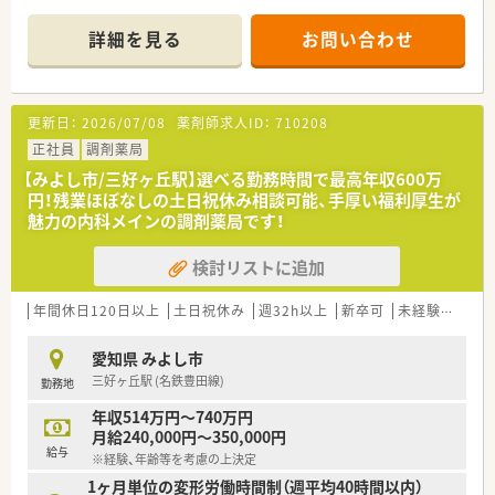
境です。
詳細を見る
お問い合わせ
更新日：
2026/07/08
薬剤師求人ID：
710208
正社員
調剤薬局
【みよし市/三好ヶ丘駅】選べる勤務時間で最高年収600万
円！残業ほぼなしの土日祝休み相談可能、手厚い福利厚生が
魅力の内科メインの調剤薬局です！
検討リストに追加
年間休日120日以上
土日祝休み
週32h以上
新卒可
未経験可
ブ
愛知県 みよし市
三好ヶ丘駅 (名鉄豊田線)
勤務地
年収514万円～740万円
月給240,000円～350,000円
給与
※経験、年齢等を考慮の上決定
1ヶ月単位の変形労働時間制（週平均40時間以内）