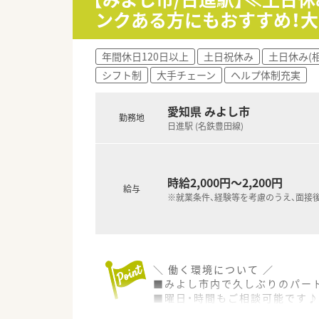
ンクある方にもおすすめ！
年間休日120日以上
土日祝休み
土日休み(
シフト制
大手チェーン
ヘルプ体制充実
愛知県 みよし市
勤務地
日進駅 (名鉄豊田線)
時給2,000円～2,200円
給与
※就業条件、経験等を考慮のうえ、面接
＼ 働く環境について ／
■みよし市内で久しぶりのパー
■曜日・時間もご相談可能です♪
■夕方からの空いた時間を活用