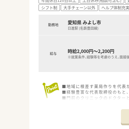
シフト制
大手チェーン以外
ヘルプ体制充
愛知県 みよし市
勤務地
日進駅 (名鉄豊田線)
時給2,000円～2,200円
給与
※就業条件、経験等を考慮のうえ、面接
■地域に根差す薬局作りを代表
■経験豊富な代表取締役のもと
■門前のクリニックのドクター