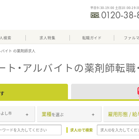
平日9：30-19：00 土日10：00-19：
人検索
求人特集
転職ガイド
ファル
ルバイト
ート・アルバイト
の薬剤師転職
す
業種
雇用形態 / 給
みよし市
を選ぶ
求人IDで検索