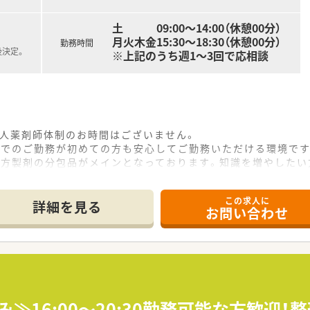
土 09:00～14:00（休憩00分）
月火木金15:30～18:30（休憩00分）
勤務時間
後決定。
※上記のうち週1～3回で応相談
1人薬剤師体制のお時間はございません。
でのご勤務が初めての方も安心してご勤務いただける環境です
漢方製剤の分包品がメインとなっております。知識を増やしたい
良好で、合同のミーティング等も行っています♪
練り機も導入しています。
この求人に
、一緒に頑張っていただける方からのご応募をお待ちしています
詳細を見る
お問い合わせ
み≫16:00～20:30勤務可能な方歓迎