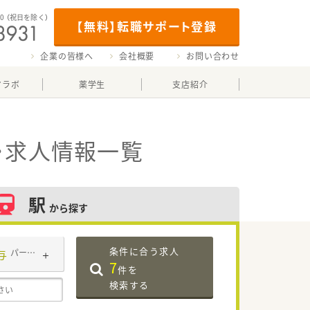
00
（祝日を除く）
【無料】転職サポート登録
企業の皆様へ
会社概要
お問い合わせ
マラボ
薬学生
支店紹介
・求人情報一覧
駅
から探す
条件に合う求人
与
パート・アルバイト
7
件を
検索する