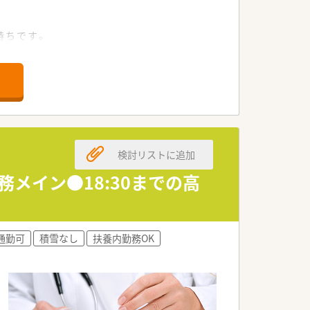
持ちです。
検討リストに追加
務メイン●18:30までの高
通勤可
積雪なし
扶養内勤務OK