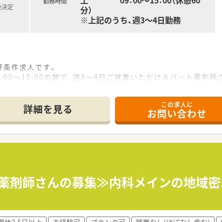
土 09：00～15：00（休憩60
勤務時間
後決定
分）
※上記のうち、週3～4日勤務
の好条件求人です。
土09:00～15:00の間で、週3～4日ご就業いただけるパート薬
この求人に
所にある薬局です。マイカー通勤が可能なため毎日の通勤負担を
詳細を見る
お問い合わせ
方箋を1日あたり50から60枚ほど応需しており、幅広い疾患
うに業務が調整されており、定時で退社しやすいためオンオフ
ているため、万一の急なお休み等にも柔軟に対応でき、スタッフ
を複数店舗展開している安定した経営基盤を持つ企業です。
験されてきた方です。今もなお調剤室に入り、従業員と同じ目線
ト薬剤師さんの募集≫内科メインの地域密
週休2.5日以上
未経験可
ブランク可
残業なし(ほぼなし含む)