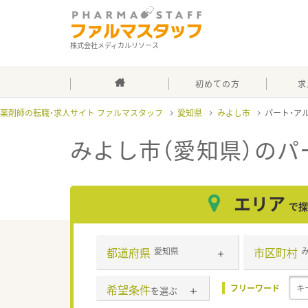
株式会社メディカルリソース
初めての方
求
薬剤師の転職・求人サイト ファルマスタッフ
愛知県
みよし市
パート・ア
みよし市（愛知県）のパ
エリア
で探
都道府県
市区町村
愛知県
希望条件
フリーワード
を選ぶ