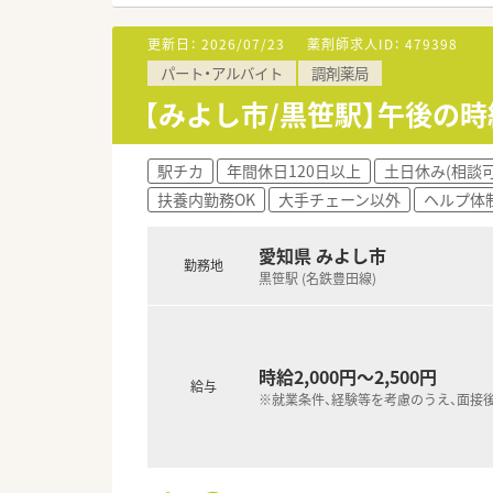
更新日：
2026/07/23
薬剤師求人ID：
479398
パート・アルバイト
調剤薬局
【みよし市/黒笹駅】午後の
駅チカ
年間休日120日以上
土日休み(相談可
扶養内勤務OK
大手チェーン以外
ヘルプ体
愛知県 みよし市
勤務地
黒笹駅 (名鉄豊田線)
時給2,000円～2,500円
給与
※就業条件、経験等を考慮のうえ、面接