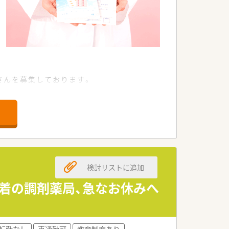
剤師さんを募集しております。
軽減できる便利な立地です。
への対応力が身につきます。
のメリハリをつけてご就業いただけます。
間で支え合いながら働けます。
検討リストに追加
をお持ちです。
着の調剤薬局、急なお休みへ
転勤なし
車通勤可
教育制度あり