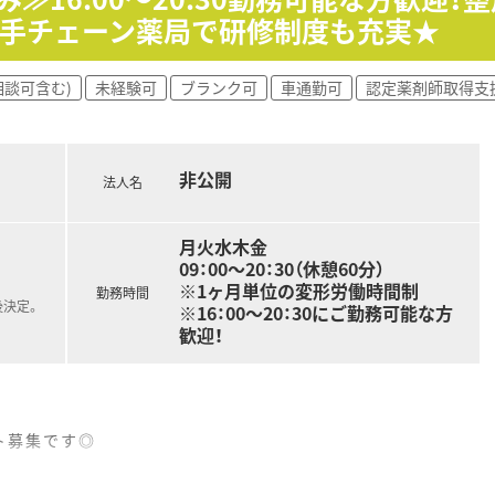
大手チェーン薬局で研修制度も充実★
相談可含む)
未経験可
ブランク可
車通勤可
認定薬剤師取得支
非公開
法人名
月火水木金
09：00～20：30（休憩60分）
※1ヶ月単位の変形労働時間制
勤務時間
後決定。
※16：00～20：30にご勤務可能な方
歓迎！
ト募集です◎
したい方にオススメ！