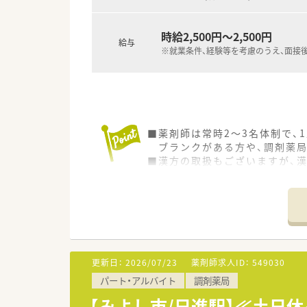
時給2,500円～2,500円
給与
※就業条件、経験等を考慮のうえ、面接
■薬剤師は常時2～3名体制で、
ブランクがある方や、調剤薬局
■漢方の取扱もございますが、
■応需先の医療機関との関係も
■電子薬歴・監査システム・軟膏
■温和な管理薬剤師さんのもと
更新日：
2026/07/23
薬剤師求人ID：
549030
パート・アルバイト
調剤薬局
【みよし市/日進駅】≪土日休