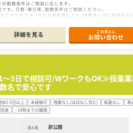
かの勤務条件はご相談に応じます。
です。日数・曜日等、勤務条件はご相談ください。
されてきた方です。今なお調剤室に入り、従業員と同じ目線をお
この求人に
詳細を見る
お問い合わせ
1～3日で相談可/WワークもOK≫投薬業
複数名で安心です
週休2.5日以上
未経験可
残業なし(ほぼなし含む)
転勤なし
車
制充実
~18時までの職場
非公開
法人名