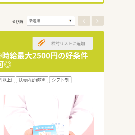
並び順
検討リストに追加
時給最大2500円の好条件
可◎
0円以上)
扶養内勤務OK
シフト制