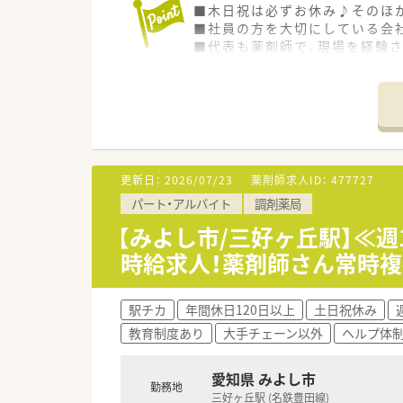
■木日祝は必ずお休み♪そのほ
■社員の方を大切にしている会社
■代表も薬剤師で、現場を経験
更新日：
2026/07/23
薬剤師求人ID：
477727
パート・アルバイト
調剤薬局
【みよし市/三好ヶ丘駅】≪週
時給求人！薬剤師さん常時
駅チカ
年間休日120日以上
土日祝休み
教育制度あり
大手チェーン以外
ヘルプ体
愛知県 みよし市
勤務地
三好ヶ丘駅 (名鉄豊田線)