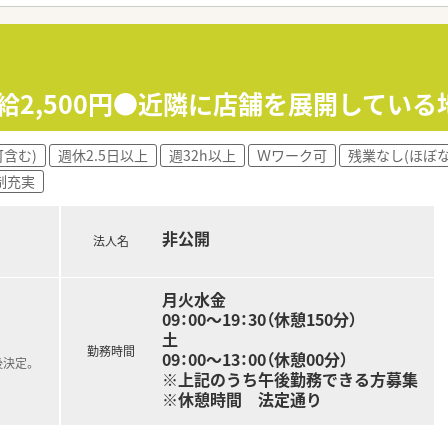
時給2,500円●近隣に店舗を展開してい
含む)
週休2.5日以上
週32h以上
Ｗワーク可
残業なし(ほぼな
制充実
非公開
法人名
月火水金
09：00～19：30（休憩150分）
土
勤務時間
09：00～13：00（休憩00分）
後決定。
※上記のうち午後勤務できる方募集
※休憩時間 法定通り