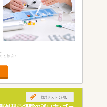
。
方も歓迎！
！
検討リストに追加
！整形外科◎経験の浅い方・ブラ