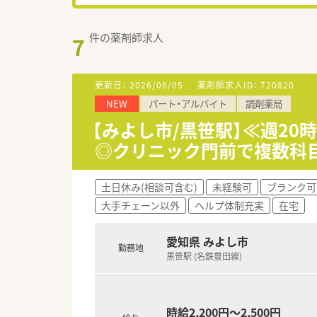
件の薬剤師求人
7
更新日：
2026/08/05
薬剤師求人ID：
720820
NEW
パート・アルバイト
調剤薬局
【みよし市/黒笹駅】≪週20
◎クリニック門前で複数科
土日休み(相談可含む)
未経験可
ブランク可
大手チェーン以外
ヘルプ体制充実
在宅
愛知県 みよし市
勤務地
黒笹駅 (名鉄豊田線)
時給2,200円～2,500円