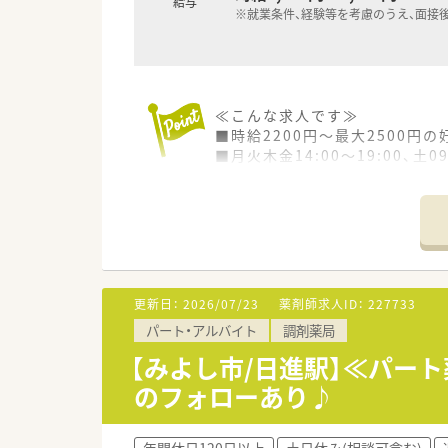
給与
※就業条件、経験等を考慮のうえ、面接
≪こんな求人です≫
■時給2200円～最大2500円
■月火木金14:00～19:00、
≪こんな薬局です≫
■黒笹駅から車で6分程度の場
■内科や小児科など複数科目の処
■残業はほとんど発生しないよ
■ヘルプ体制がしっかりと整っ
更新日：
2026/07/23
薬剤師求人ID：
227733
≪こんな法人です≫
パート・アルバイト
調剤薬局
■三河地方で地域密着型の薬局
■代表自身も薬剤師で現場を経
【みよし市/日進駅】≪パー
のフォローあり♪
年間休日120日以上
土日休み(相談可含む)