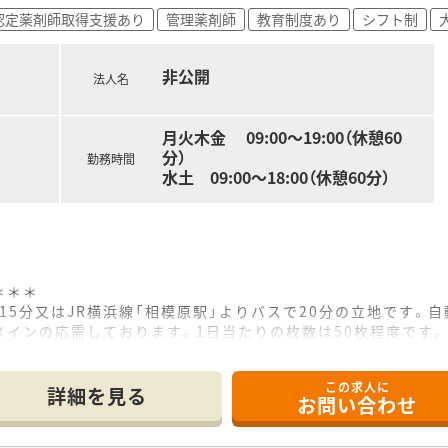
ャー、統括部長へとキャリアアップしていく道もしっかり用意さ
認定薬剤師取得支援あり
管理薬剤師
教育制度あり
シフト制
、年収600万円から700万円を目指すことも十分に可能です。
援も充実しており、スペシャリストとしての成長も会社がバック
非公開
法人名
月火木金 09:00～19:00（休憩60
分）
勤務時間
水土 09:00～18:00（休憩60分）
＊＊＊
で15分又はJR横浜線「相模原駅」よりバスで20分の立地です。
インの応需しております。1日当たりの枚数は50枚程度です。
おり、ベージュを基調とした明るい店内です。電話ボックス型の
せず相談がしやすいと患者様から好評をいただいており、薬剤師
この求人に
詳細を見る
お問い合わせ
＊＊＊