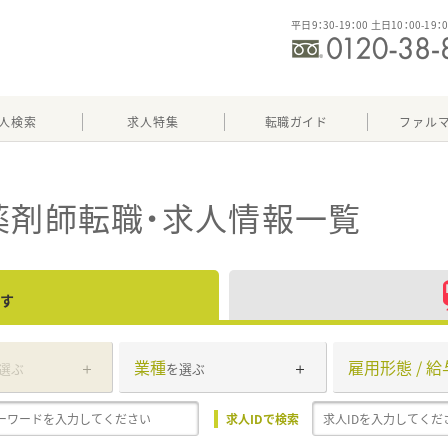
平日9：30-19：00 土日10：00-19：
人検索
求人特集
転職ガイド
ファル
薬剤師転職・求人情報一覧
す
業種
雇用形態 / 給
選ぶ
を選ぶ
求人IDで検索