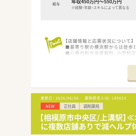
年収450万円～550万円
◆診療科目
給与
※経験・年齢・スキルによって異なる
内科,神経内科,リハビリテーシ
◆薬剤師数
薬剤師 常勤2名
【店舗情報と応需状況について】
■最寄り駅の横浜駅からは徒歩1
■心療内科や泌尿器科、小児科
■1日平均40枚から50枚の処
【法人特徴について】
■静岡県で創業し現在は関東へも
■調剤薬局事業だけでなく、健
■安心と信頼をモットーに、患
更新日：
2026/08/06
薬剤師求人ID：
189023
【勤務実態について】
NEW
正社員
調剤薬局
■残業は月5時間程度と非常に
■有給休暇の消化率はほぼ100
【相模原市中央区/上溝駅】
■日曜日に加えて他1日がお休み
に複数店舗ありで減ヘルプ
【想定されるキャリアイメージ】