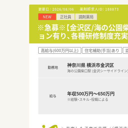
≪会社概要≫
■神奈川・東京都を中心に29店
更新日：
2026/08/06
薬剤師求人ID：
188873
■薬局事業を中心に新薬開発、
NEW
正社員
調剤薬局
■「患者・医師・薬局が三位一体
薬局事業、在宅医療事業、治験
※急募※【金沢区/海の公園
≪成長できる環境≫
ョン有り、各種研修制度充実
■在宅栄養管理に対応可能な設
健康管理方法を提案する薬局な
それぞれが地域の患者様の薬物
高給与(600万円以上)
住宅補助(手当)あり
■外来対応だけでなく、全ての
クリーンベンチを使用した抗が
■ドミナント展開を行っている
神奈川県 横浜市金沢区
勤務地
■毎年新卒採用を行っており、
海の公園柴口駅 (金沢シーサイドライン
■OJTをはじめ、外部専門講師
■薬局の現場で臨床薬学を身に
≪働きやすさ≫
■年間休日122日とワークライ
年収500万円～650万円
給与
エリアマネージャーやラウンダ
※経験・スキル・役職による
■産休・育休取得率100％！近
■育児短時間制度はお子様が4