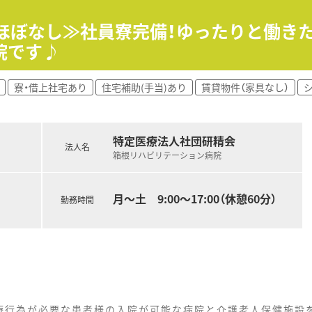
業ほぼなし≫社員寮完備！ゆったりと働き
院です♪
寮・借上社宅あり
住宅補助(手当)あり
賃貸物件（家具なし）
特定医療法人社団研精会
法人名
箱根リハビリテーション病院
月～土 9:00～17:00（休憩60分）
勤務時間
療行為が必要な患者様の入院が可能な病院と介護老人保健施設