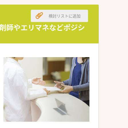
開しています。
検討リストに追加
薬剤師やエリマネなどポジシ
す。
きる点は大きな魅力です。
あります。
ャリアに進むこともできます。
制となっています。
います。