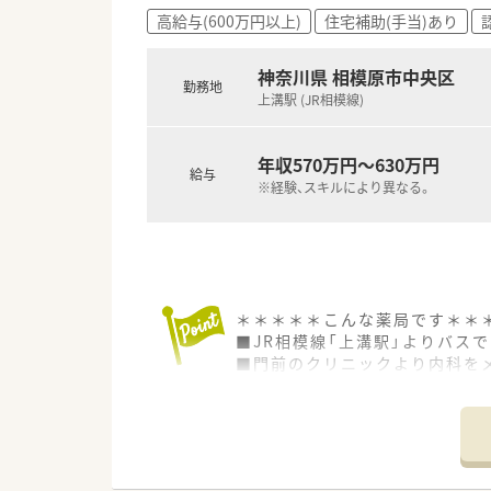
■将来的には薬局長やマネージ
高給与(600万円以上)
住宅補助(手当)あり
■管理薬剤師として実績を積めば
■認定薬剤師などの資格取得支
神奈川県 相模原市中央区
勤務地
上溝駅 (JR相模線)
年収570万円～630万円
給与
※経験、スキルにより異なる。
＊＊＊＊＊こんな薬局です＊＊
■JR相模線「上溝駅」よりバス
■門前のクリニックより内科をメ
■内装のリニューアルを行って
を行っております。周囲を気に
ができます。
＊＊＊＊＊こんな会社です＊＊