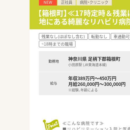
NEW
正社員
病院・クリニック
【箱根町】≪17時定時＆残
地にある綺麗なリハビリ病
残業なし(ほぼなし含む)
転勤なし
車通勤可
~18時までの職場
神奈川県 足柄下郡箱根町
勤務地
小田原駅 (JR東海道本線)
年収389万円～450万円
月給260,000円～300,000円
給与
※経験、年齢による
≪こんな病院です≫
■リハビリテーション入院と医