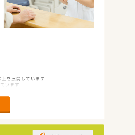
舗以上を展開しています
れています
て様々な活躍ができるフィールドを用意
舗」など様々な店舗を運営しています
最多の51店舗設置しています
一人ひとりが働きやすい環境が整備されて