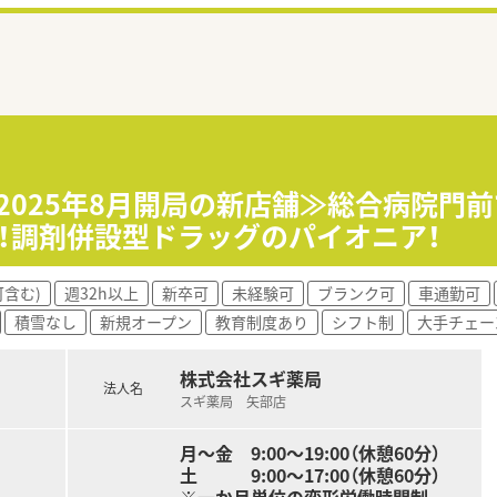
≪2025年8月開局の新店舗≫総合病院門
！調剤併設型ドラッグのパイオニア！
含む)
週32h以上
新卒可
未経験可
ブランク可
車通勤可
積雪なし
新規オープン
教育制度あり
シフト制
大手チェー
株式会社スギ薬局
法人名
スギ薬局 矢部店
月～金 9:00～19:00（休憩60分）
土 9:00～17:00（休憩60分）