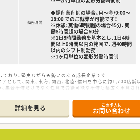
※一か月単位の変形労働時間制
◆調剤薬剤師の場合、月～金/9:00～
18:00 でのご就業が可能です！
勤務時間
※休憩：実働6時間超の場合45分、実
働8時間超の場合60分
※1日8時間勤務を基本とし、1日4時
間以上9時間以内の範囲で、週40時間
以内のシフト制勤務
※1ヶ月単位の変形労働時間制
をしており、堅実ながらも勢いのある成長企業です
アとして、関東、東海、関西、北陸・信州を中心に約1,700店
り、集合研修だけでなく任意で受講可能な研修も幅広く用意さ
で活躍する従業員、将来経営幹部となる従業員など、薬剤師とし
この求人に
休み・19時までの勤務）どちらかの働き方を選択できます
詳細を見る
お問い合わせ
ール・クリニック併設店舗」「敷地内薬局」「訪問調剤特化型店
おり「訪問調剤特化型店舗」を50店舗以上、無菌調剤室は業界
「健康経営優良法人2023（大規模法人部門）認定」等を取得し
評価制度、キャリア支援制度等があるのも特徴です