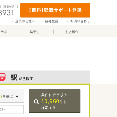
00
（祝日を除く）
【無料】転職サポート登録
企業の皆様へ
会社概要
お問い合わせ
マラボ
薬学生
支店紹介
駅
から探す
条件に合う求人
与
を選ぶ
10,960
件を
検索する