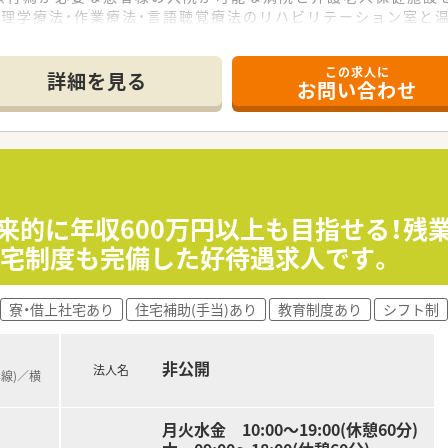
、理学療法・作業療法・言語聴覚療法のリハビリテーション室と
所はもちろん、
この求人に
リハビリテーションの在宅サービスも提供しています。
詳細を見る
お問い合わせ
来的に年収600万円以上も目指せる！残業
会の喧騒を離れて自然も感じられる環境です。
社宅制度も完備した好待遇求人です。
は10,000円/月 光熱費は自己負担となります。
いています。職員同士のリクリエーションなどもあり。人間関係
社員としての採用もご検討いただけます。詳細はお問い合わせく
寮・借上社宅あり
住宅補助(手当)あり
教育制度あり
シフト制
非公開
法人名
岸線)／横
55床、回復期リハ43床、地域包括ケア病床12床、介護医療院82床
月火水金 10:00～19:00(休憩60分)