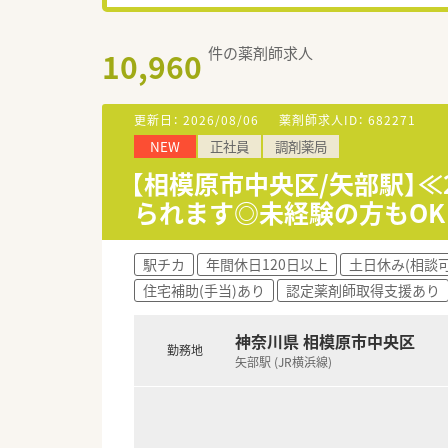
件の薬剤師求人
10,960
更新日：
2026/08/06
薬剤師求人ID：
682271
NEW
正社員
調剤薬局
【相模原市中央区/矢部駅】
られます◎未経験の方もOK
駅チカ
年間休日120日以上
土日休み(相談可
住宅補助(手当)あり
認定薬剤師取得支援あり
神奈川県 相模原市中央区
勤務地
矢部駅 (JR横浜線)