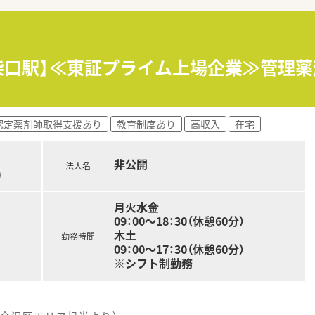
舗展開している会社です。
治験支援事業、薬剤師職業紹介事業など、総合的な医療事業を展
となった医療環境づくり」を理念に、
支援事業など、医療関連事業を幅広く手掛けている企業です。
柴口駅】≪東証プライム上場企業≫管理
備を有する大型高機能薬局や、代替医療を取り入れた
ど、地域のニーズに適応した薬局展開を行っています。
治療をサポートし、健康を支援する事業に取り組んでいます。
認定薬剤師取得支援あり
教育制度あり
高収入
在宅
店舗で在宅医療に対応しています。医師との往診同行や
ん剤製剤業務などを通し、臨床に強い薬剤師が多く育っていま
為、転居を伴う異動をすることなく、幅広い経験を積むことがで
非公開
法人名
調剤全般は勿論在宅業務もしっかりと学べる環境です。
)
による研修や、メーカ勉強会、長期病院実習等、様々な研修制度が
付けた後には薬局運営・薬剤師教育、治験支援事業など多彩なキ
月火水金
09：00～18：30（休憩60分）
フバランスも安定！
木土
勤務時間
ーがヘルプに入ることにより、現場ではお休みが取りやすい体
09：00～17：30（休憩60分）
年では男性薬剤師の育休取得実績も増えています。
※シフト制勤務
歳になるまで利用いただけ、子育てしやすい職場環境を目指して