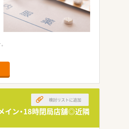
す。
。
。
ます。
ています。
検討リストに追加
境です。
ます。
メイン・18時閉局店舗◎近隣
系です。