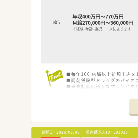
年収400万円～770万円
月給270,000円～360,000円
給与
※経験・年齢・選択コースによります
■毎年100 店舗以上新規出店
■調剤併設型ドラッグのパイオニ
■研修制度は様々なプランがあ
■店舗で活躍する従業員、社外
されています
■総合薬剤師・調剤薬剤師（土日
■調剤併設型だけでなく「医療モ
■在宅医療にも積極的取り組んで
■「プラチナくるみん認定企業」
います
更新日：
2026/08/06
薬剤師求人ID：
593037
■充実した研修制度、人事制度、