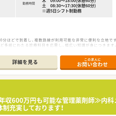
木 09:00～18:00(休憩60分)
勤務時間
土 08:30～17:30(休憩60分)
ョン科
※週5日シフト制勤務
0分ほどで到着し、複数路線が利用可能な非常に便利な立地で
など多岐にわたる診療科目を応需し、幅広い知識が身につきます
方箋を、常時複数名の薬剤師体制で協力して対応しております。
この求人に
詳細を見る
お問い合わせ
積極的に展開、1都3県で13店舗を運営する成長中の企業です
康支援や化粧品販売など多角的に地域医療へ貢献活動を行ってい
者様がいつでも気軽に相談できる地域密着型の薬局運営を心がけ
少なく、業務終了後のプライベートな時間も有効に活用できる環
％という実績があり、休暇を取りやすい風土が社内に根付いてい
≪年収600万円も可能な管理薬剤師≫内科
の完全週休2日制で、しっかりとした休息を確保できる勤務体
体制充実しております！