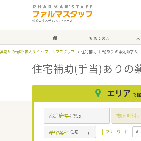
株式会社メディカルリソース
初めての方
求
薬剤師の転職・求人サイト ファルマスタッフ
住宅補助(手当)あり
住宅補助(手当)あり
の
エリア
で探
都道府県
市区町村
を選ぶ
を
希望条件
住宅補助(手当)あり
フリーワード