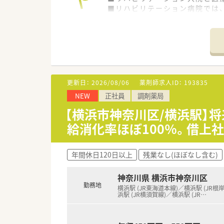
■リハビリテーション病院では
ールを完備した医療機関です。
■老健は病院敷地内に隣接し、入
通所リハビリテーションと訪問
≪業務内容≫
■調剤業務（入院・外来）
■服薬指導（入院・外来）
更新日：
2026/08/06
薬剤師求人ID：
193835
■注射はセットまで
NEW
正社員
調剤薬局
≪おすすめポイント≫
【横浜市神奈川区/横浜駅】将
■施設周辺は有名な温泉地。都
給消化率ほぼ100％。借上
■職員寮を完備しています。寮費
■県外出身以外の方も多くが働
■60歳以上の方は嘱託（契約）
年間休日120日以上
残業なし(ほぼなし含む)
神奈川県 横浜市神奈川区
≪病院概要≫
勤務地
横浜駅 (JR東海道本線)／横浜駅 (JR根
浜駅 (JR横須賀線)／横浜駅 (JR
…
◆病床数
総病床数:192床（医療療養病床