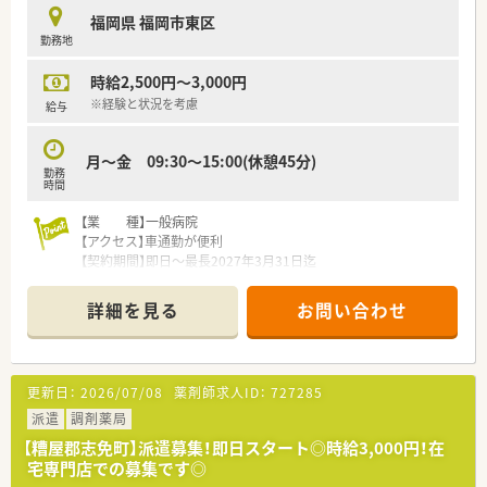
まずはお気軽にお問い合わせください。
福岡県 福岡市東区
勤務地
時給2,500円～3,000円
※経験と状況を考慮
給与
月～金 09:30～15:00(休憩45分)
勤務
時間
【業 種】一般病院
【アクセス】車通勤が便利
【契約期間】即日～最長2027年3月31日迄
【想定時給】2,500～3,000円
【勤務時間】
詳細を見る
お問い合わせ
月～金 09:00～17:30(休憩45分)
【応需科目】小児科
【人員体制】薬剤師：15名
更新日：
2026/07/08
薬剤師求人ID：
727285
********************************
＼手厚いサポートが魅力のファルマスタッフ／
派遣
調剤薬局
■万全のサポート体制：2名体制で担当がつきしっかりサポート！
【糟屋郡志免町】派遣募集！即日スタート◎時給3,000円！在
■各種保険を完備：社会保険(週20時間以上)/雇用保険/薬剤師賠
宅専門店での募集です◎
償責任保険