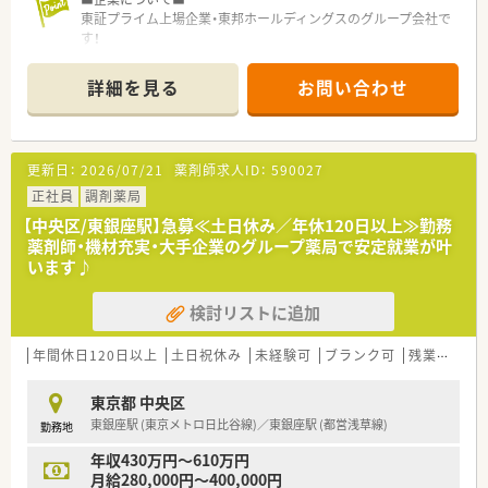
東証プライム上場企業・東邦ホールディングスのグループ会社で
す！
2013年に発足し、全国には400店舗程展開しており、東北だけで
も40店舗以上ございます。
詳細を見る
お問い合わせ
「全ては健康を願う人々のために」をモットーに、地域の皆さま
に信頼されるかかりつけ薬局を目指しています。
更新日：
2026/07/21
薬剤師求人ID：
590027
■ここが魅力！■
☆【教育・研修制度】
正社員
調剤薬局
フォローアップ研修・エキスパート研修・薬局長研修・管理者研修
【中央区/東銀座駅】急募≪土日休み／年休120日以上≫勤務
などスキルに合わせた研修制度をご用意。
薬剤師・機材充実・大手企業のグループ薬局で安定就業が叶
また、e-learningを導入しており、こちらは会社で費用補助をし
います♪
ています。
その他、学会発表にも積極的に参加しており、日々の取り組みか
検討リストに追加
ら奨励し、調剤過誤防止については全社共有しています。
☆【福利厚生面】
年間休日120日以上
土日祝休み
未経験可
ブランク可
残業なし(ほぼなし含む)
産前・産後・育児休暇は100%取得可能で、時短勤務で働く社員も
多数いる環境です。
東京都 中央区
また、転居を伴う異動はなく、キャリアやライフプランの希望に
東銀座駅 (東京メトロ日比谷線)／東銀座駅 (都営浅草線)
勤務地
応じて、長く安心して働ける環境作りをしております。
年収430万円～610万円
月給280,000円～400,000円