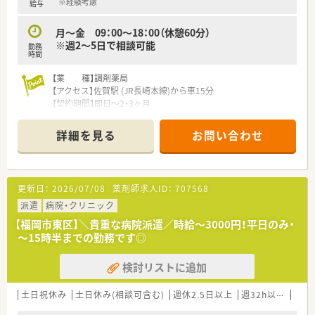
※経験考慮
給与
月～金 09：00～18：00（休憩60分）
※週2～5日で相談可能
勤務
時間
【業 種】調剤薬局
【アクセス】佐賀駅 (JR長崎本線)から車15分
【契約期間】即日～2・3ヶ月
【想定時給】2,900～2,900円
【勤務時間】月～金 09：00～18：00（休憩60分） ※週2～5日で
詳細を見る
お問い合わせ
相談可
【応需科目】広域
【人員体制】薬剤師 常勤2名 事務3名
更新日：
2026/07/08
薬剤師求人ID：
707568
********************************
派遣
病院・クリニック
＼手厚いサポートが魅力のファルマスタッフ／
【福岡市東区】＼貴重な病院派遣／時給～3000円！平日のみ・
■万全のサポート体制：2名体制で担当がつきしっかりサポート！
～15時半までの勤務です◎
■各種保険を完備：社会保険(週20時間以上)/雇用保険/薬剤師賠
償責任保険
検討リストに追加
■充実の休暇制度：有給休暇(6ヶ月以上勤務)、夏季休暇、慶弔休
暇など
土日祝休み
土日休み(相談可含む)
週休2.5日以上
週32h以上
ブラ
ご希望条件に合わせて求人をお探しします！