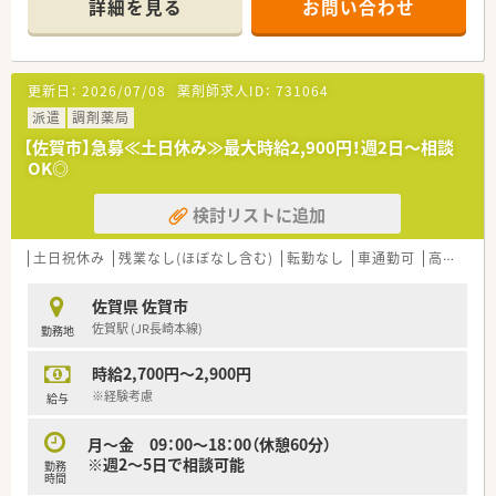
詳細を見る
お問い合わせ
※週2～5日で相談可能
【応需科目】内科,循環器科
【応需枚数】60枚/日
【人員体制】薬剤師2名、事務員2名
更新日：
2026/07/08
薬剤師求人ID：
731064
********************************
派遣
調剤薬局
＼手厚いサポートが魅力のファルマスタッフ／
【佐賀市】急募≪土日休み≫最大時給2,900円！週2日～相談
■万全のサポート体制：2名体制で担当がつきしっかりサポート！
OK◎
■各種保険を完備：社会保険(週20時間以上)/雇用保険/薬剤師賠
償責任保険
検討リストに追加
■充実の休暇制度：有給休暇(6ヶ月以上勤務)、夏季休暇、慶弔休
暇など
土日祝休み
残業なし(ほぼなし含む)
転勤なし
車通勤可
高時給(2,500円以上)
ご希望条件に合わせて求人をお探しします！
まずはお気軽にお問い合わせください。
佐賀県 佐賀市
佐賀駅 (JR長崎本線)
勤務地
時給2,700円～2,900円
※経験考慮
給与
月～金 09：00～18：00（休憩60分）
※週2～5日で相談可能
勤務
時間