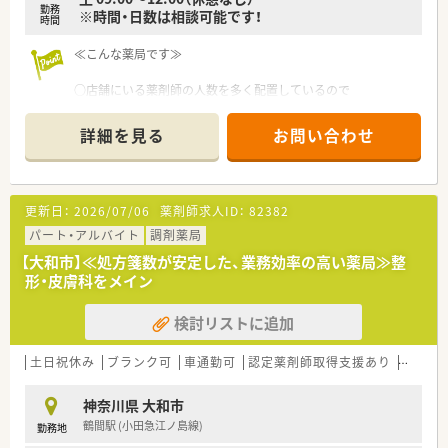
勤務
※時間・日数は相談可能です！
時間
≪こんな薬局です≫
○店舗にいる薬剤師の人数を多く配置しているので
ひとりあたり負担を少なく、残業なくお仕事することができま
す。
詳細を見る
お問い合わせ
更新日：
2026/07/06
薬剤師求人ID：
82382
パート・アルバイト
調剤薬局
【大和市】≪処方箋数が安定した、業務効率の高い薬局≫整
形・皮膚科をメイン
検討リストに追加
土日祝休み
ブランク可
車通勤可
認定薬剤師取得支援あり
教育制
神奈川県 大和市
鶴間駅 (小田急江ノ島線)
勤務地