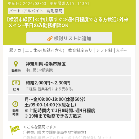
更新日：
2026/08/03
薬剤師求人ID：
11391
■週休二日制で、火曜日が固定休みのため予定が立てやすい点が
魅力です。
パート・アルバイト
調剤薬局
■1ヶ月単位の変形労働時間制を採用しており、月2回程度の平
【横浜市緑区】≪中山駅すぐ≫週4日程度できる方歓迎！外来
日休みもあります。
メイン・平日のみ勤務相談OK
■お盆休みや年末年始休暇もあり、プライベートの時間を確保で
きる環境です。
検討リストに追加
【法人特徴について】
■1店舗のみの運営となるため、店舗異動がなく腰を据えて働く
駅チカ
土日休み(相談可含む)
教育制度あり
シフト制
大手チェーン以外
ことが可能です。
■地域の中核病院をはじめ、多くの医療機関からの処方箋を応需
神奈川県 横浜市緑区
している薬局です。
中山駅 (JR横浜線)
勤務地
■商業施設内にあるため、通勤の利便性が高く、買い物なども楽
しめます。
時給2,000円～2,300円
【こんな方にオススメ】
※経験、就業条件により異なる。
給与
■店舗異動がなく、腰を据えて同じ職場で長く働きたい方におす
月～金/09:00-19:00（休憩60分）
すめです。
土/09:00-14:00（休憩なし）
■多くの処方箋を応需するため、経験を積みスキルアップをした
※上記時間内で1日8時間、週4日程度
勤務
い方に向いています。
時間
※19時まで勤務できる方歓迎
■火曜日が固定休みなので、平日にゆっくりとプライベートな時
間を過ごしたい方です。
＜こんな薬局です＞
○神奈川県内で調剤薬局を5店舗経営！
○複数科目受けておりさまざまな知識が身に付きます。