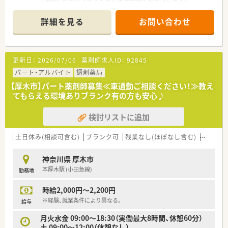
○20～40代位の幅広い年齢層が活躍中です！
○ペーパードライバー向けに自動車学校の費用を全額負担して
詳細を見る
お問い合わせ
くれる制度あり！
○チームワークを大切にした穏やかな雰囲気の薬局です。
〇複数クリニックから応需しており、処方枚数も充実しているこ
とからスキルを身に付け勉強になる環境です♪
更新日：
2026/07/06
薬剤師求人ID：
92845
パート・アルバイト
調剤薬局
【厚木市】パート薬剤師募集≪車通勤ご相談ください！≫教え
てもらえる環境ありブランク有の方も安心♪
検討リストに追加
土日休み(相談可含む)
ブランク可
残業なし(ほぼなし含む)
車通勤
神奈川県 厚木市
本厚木駅 (小田急線)
勤務地
時給2,000円～2,200円
※経験、就業条件により異なる。
給与
月火水金 09:00～18:30（実働最大8時間、休憩60分）
土 09:00～12:00（休憩なし）