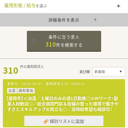
雇用形態 / 給与
を選ぶ
詳細条件を表示
条件に合う求人
310
件を
検索する
310
件の薬剤師求人
並び順
更新日：
2026/08/07
薬剤師求人ID：
680233
派遣
調剤薬局
【盛岡市】≪派遣／土曜日のみの週1日勤務◎≫Wワーク・副
業人材歓迎◎／総合病院門前＆設備の整った環境で働きや
すさとスキルアップの両立も◎／高時給希望も相談可！
検討リストに追加