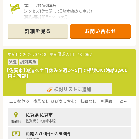
【業 種】調剤薬局
【アクセス】佐賀駅 (JR長崎本線)から車5分
【契約期間】即日～2・３ヶ月
【想定時給】2,700～2,900円
【勤務時間】月～金 09：00～18：00（休憩60分）
詳細を見る
お問い合わせ
※週2～5日で相談可能
【応需科目】内科,皮膚科等
【応需枚数】130枚/日
【人員体制】薬剤師2名、事務員2名
更新日：
2026/07/08
薬剤師求人ID：
731062
********************************
派遣
調剤薬局
＼手厚いサポートが魅力のファルマスタッフ／
【佐賀市】派遣≪土日休み≫週2～5日で相談OK！時給2,900
■万全のサポート体制：2名体制で担当がつきしっかりサポート！
円も可能！
■各種保険を完備：社会保険(週20時間以上)/雇用保険/薬剤師賠
償責任保険
検討リストに追加
■充実の休暇制度：有給休暇(6ヶ月以上勤務)、夏季休暇、慶弔休
暇など
土日祝休み
残業なし(ほぼなし含む)
転勤なし
車通勤可
高時給(2,500円以上)
ご希望条件に合わせて求人をお探しします！
まずはお気軽にお問い合わせください。
佐賀県 佐賀市
佐賀駅 (JR長崎本線)
勤務地
時給2,700円～2,900円