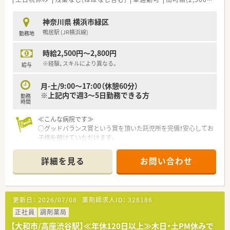
神奈川県 横浜市緑区
鴨居駅 (JR横浜線)
勤務地
時給2,500円～2,800円
※経験、スキルにより異なる。
給与
月-土/9:00～17:00（休憩60分）
※上記内で週3～5日勤務できる方
勤務
時間
≪こんな病院です≫
○グッドバランス賞という賞を頂いた託児所を完備！安心してお
子様を預けていただけます。
○地域包括ケア病棟として地域の皆様に寄り添った病院として
機能しています。
詳細を見る
お問い合わせ
○昼食は事前に予約すれば360円でお弁当を食べられます！
○広く・綺麗な設備が整っており清潔感ある環境で勤務いただけ
ます。
○外来はすべて門前の薬局に出していますので、院内調剤・監査
更新日：
2026/07/08
薬剤師求人ID：
328186
業務に集中いただけます。
調剤業務の流れもルーティン化されており、無理のないペースで
正社員
調剤薬局
お仕事可能です。
【大和市/高座渋谷駅】≪年休120日以上≫木日・土PM休みで