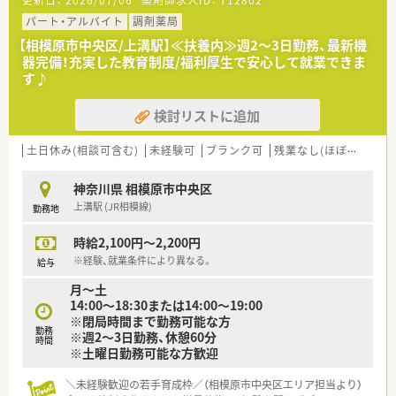
枚数が安定している為ゆとりをもって勤務いただけます。
■週2～3日勤務できる方！曜日はご相談ください◎
パート・アルバイト
調剤薬局
18時又は19時まで入れる方は午後のみのシフトも可能！
【相模原市中央区/上溝駅】≪扶養内≫週2～3日勤務、最新機
まずはご希望をお聞かせください！
器完備！充実した教育制度/福利厚生で安心して就業できま
す♪
検討リストに追加
土日休み(相談可含む)
未経験可
ブランク可
残業なし(ほぼなし含む)
神奈川県 相模原市中央区
上溝駅 (JR相模線)
勤務地
時給2,100円～2,200円
※経験、就業条件により異なる。
給与
月～土
14:00～18:30または14:00～19:00
※閉局時間まで勤務可能な方
勤務
※週2～3日勤務、休憩60分
時間
※土曜日勤務可能な方歓迎
＼未経験歓迎の若手育成枠／（相模原市中央区エリア担当より）