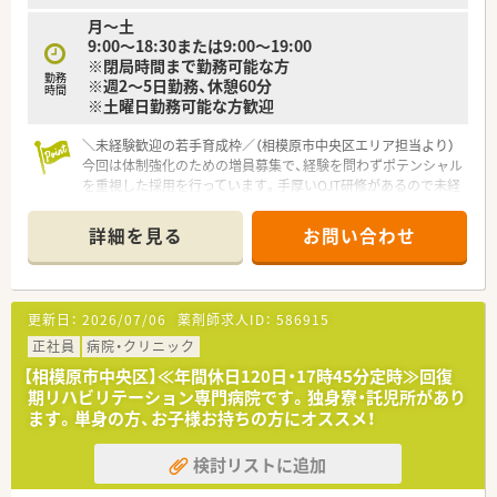
た、丁寧で分かりやすい服薬指導の実践をお願いいたします。
月～土
■居宅や施設への在宅業務では、薬の管理や多職種との連携を通
9:00～18:30または9:00～19:00
じて、地域に暮らす患者様の健康をトータルでサポートします。
※閉局時間まで勤務可能な方
勤務
※週2～5日勤務、休憩60分
【職場環境と雰囲気】
時間
※土曜日勤務可能な方歓迎
■幅広い世代のスタッフが在籍しているため、フラットに意見を
言い合い、困った時にはすぐ助け合える温かい雰囲気です。
＼未経験歓迎の若手育成枠／（相模原市中央区エリア担当より）
■薬剤師の人数が充実しているため、一人あたりの業務負担が適
今回は体制強化のための増員募集で、経験を問わずポテンシャル
正に保たれており、ゆとりを持って患者様と向き合えます。
を重視した採用を行っています。手厚いOJT研修があるので未経
■店舗でのOJT研修を通じて先輩薬剤師が丁寧にフォローして
験でも安心です
くれるため、新しい環境に不安がある方でも馴染みやすいです。
詳細を見る
お問い合わせ
【店舗情報と応需状況について】
■上溝駅から車で8分ほどの距離に位置しており、天候を気にせ
ず通えるマイカー通勤が可能なアクセス良好な立地です。
■内科や循環器科に加え、皮膚科や整形外科といった専門性の高
更新日：
2026/07/06
薬剤師求人ID：
586915
い処方箋を1日あたり60枚から70枚ほど応需しています。
■外来の調剤業務だけでなく居宅および施設への在宅業務にも
正社員
病院・クリニック
積極的に取り組んでおり、地域医療に深く貢献しています。
【相模原市中央区】≪年間休日120日・17時45分定時≫回復
期リハビリテーション専門病院です。独身寮・託児所があり
【法人特徴について】
ます。単身の方、お子様お持ちの方にオススメ！
■相模原および伊勢原エリアを中心に地域に根ざした8店舗を展
開し、きめ細やかな医療サービスを提供している法人です。
検討リストに追加
■グループ店舗全体での交流が非常に盛んに行われており、適度
な頻度で開催される勉強会を通じてスキルアップが可能です。