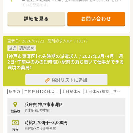
ている薬局です。
■総合科目を扱いますので、スキル・経験も一層積める環境で
す。
詳細を見る
お問い合わせ
≪派遣就業とは…≫
①弊社が雇用主となり、弊社社員として就業する雇用形態です。
②給与・福利厚生は弊社より支給いたします。
更新日：
2026/07/22
薬剤師求人ID：
730177
教育、研修制度も充実しており、あなたのスキル向上もしっか
りサポート！
派遣
調剤薬局
■通勤手当全額支給
【神戸市東灘区】≪先時期の派遣求人♪2027年3月・4月｜週
■労災保険・薬剤師賠償責任保険完備
2日・午前中のみの短時間≫駅前の落ち着いて仕事ができる
■社会保険・雇用保険も条件を満たせば加入いただ
環境の薬局！
けます。
■契約期間に応じて有給休暇も支給致します。
検討リストに追加
■調剤e-ラーニングなど研修制度も充実していま
す。
③派遣期間は、薬剤師・薬局双方での調整により決定いたしま
駅チカ
年間休日120日以上
土日祝休み
土日休み(相談可含む)
週休
す。
兵庫県 神戸市東灘区
青木駅 (阪神本線)
勤務地
時給2,700円～3,000円
※経験・スキル等考慮
給与