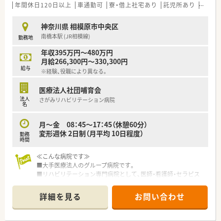
■若手からベテランまで幅広い年代のスタッフが活躍しており、
年間休日120日以上
車通勤可
寮・借上社宅あり
託児所あり
認定薬
アットホームな雰囲気で高い定着率を誇る働きやすい会社で
す。
神奈川県 相模原市中央区
南橋本駅 (JR相模線)
勤務地
【想定される業務内容】
■循環器科や整形外科など多岐にわたる処方箋に対し、正確な調
年収395万円～480万円
剤と監査を行い、安全な薬物治療をサポートする業務です。
月給266,300円～330,300円
■幅広い年齢層の患者様一人ひとりの症状や生活背景に合わせ
給与
※経験、役職により異なる。
た、丁寧で分かりやすい服薬指導の実践をお願いいたします。
■居宅や施設への在宅業務では、薬の管理や多職種との連携を通
医療法人社団哺育会
じて、地域に暮らす患者様の健康をトータルでサポートします。
法人
さがみリハビリテーション病院
名
【職場環境と雰囲気】
■幅広い世代のスタッフが在籍しているため、フラットに意見を
月～金 08：45～17：45（休憩60分）
言い合い、困った時にはすぐ助け合える温かい雰囲気です。
変形週休 2日制（月平均 10日程度）
勤務
■薬剤師の人数が充実しているため、一人あたりの業務負担が適
時間
正に保たれており、ゆとりを持って患者様と向き合えます。
■店舗でのOJT研修を通じて先輩薬剤師が丁寧にフォローして
≪こんな病院です≫
くれるため、新しい環境に不安がある方でも馴染みやすいです。
■大手医療法人のグループ病院です。
■リハビリテーション専門病院として、医師・看護師・セラピス
ト・薬剤師・ソーシャルワーカー・事務職が連携し在宅復帰を目指
す病院です。
詳細を見る
お問い合わせ
■年間休日は120日、有給休暇も取得しやすい環境です。
≪業務内容≫