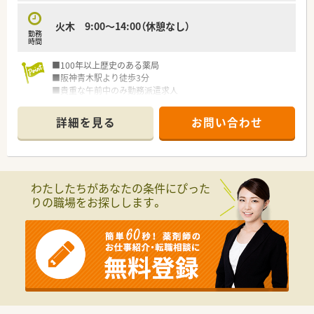
火木 9:00～14:00（休憩なし）
勤務
時間
■100年以上歴史のある薬局
■阪神青木駅より徒歩3分
■貴重な午前中のみ勤務派遣求人
＼派遣スタッフの皆さまへ充実した
詳細を見る
お問い合わせ
福利厚生・特典をご用意しております！／
≪こんな方にオススメ！≫
・転職活動中にブランクを空けたくない方
・転居や留学の予定があり、期間を区切って働きたい方
わたしたちがあなたの条件にぴった
・高時給で効率的に働きたい方
りの職場をお探しします。
派遣のメリットを使って働いてみませんか。
また、非公開の派遣求人もありますのでご希望に合わせてご紹介
いたします！
ご不明な点などは詳しくご説明いたします。