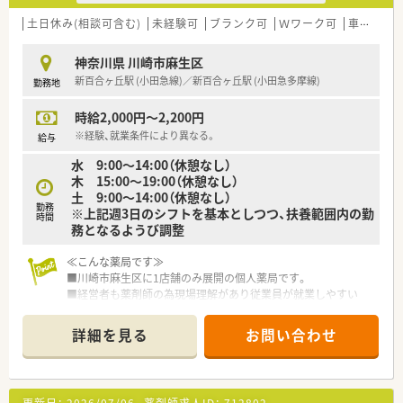
土日休み(相談可含む)
未経験可
ブランク可
Ｗワーク可
車通勤可
神奈川県 川崎市麻生区
新百合ヶ丘駅 (小田急線)／新百合ヶ丘駅 (小田急多摩線)
勤務地
時給2,000円～2,200円
※経験、就業条件により異なる。
給与
水 9:00～14:00（休憩なし）
木 15:00～19:00（休憩なし）
土 9:00～14:00（休憩なし）
勤務
※上記週3日のシフトを基本としつつ、扶養範囲内の勤
時間
務となるようび調整
≪こんな薬局です≫
■川崎市麻生区に1店舗のみ展開の個人薬局です。
■経営者も薬剤師の為現場理解があり従業員が就業しやすい
環境作りにに力を入れています。
■ピッキングシステムや全自動分包機などの設備が
詳細を見る
お問い合わせ
整っていますので効率よくご就業いただけます。
≪業務内容・働き方≫
■近隣クリニックから内科・整形外科・小児科を応需
更新日：
2026/07/06
薬剤師求人ID：
712802