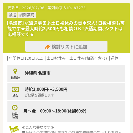
■入院患者様の調剤、監査
更新日：
2026/07/06
薬剤師求人ID：
87273
■病棟服薬指導
■注射剤調整
派遣
調剤薬局
■ＮＳＴ等の委員会活動
【名護市】≪派遣募集≫土日祝休みの貴重求人！日数相談も可
■医薬品管理
能です★最大時給3,500円も相談ＯＫ！派遣期間、シフトは
■ＤＩ業務
応相談です★
≪おすすめポイント≫
検討リストに追加
■院内託児所を完備し、ママさん職員が多く働いています。
■年間休日120日、有休休暇の取得率も高く長くご勤務されてい
る方が多い職場です。
年間休日120日以上
土日祝休み
土日休み(相談可含む)
週休2.5日以上
■職員寮を完備しています。
■南橋本駅から職員用の無料送迎バスが運行しています。お車
沖縄県 名護市
が無い方も安心してご通勤いただけます。
勤務地
≪病院概要≫
時給3,000円～3,500円
◆病床数
総病床数:130床（回復期リハビリテーション病床130床）
ご経験を顧慮します
給与
◆診療科目
月～金 09:00～18:00(休憩60分)
内科, 脳外科, 整形外科,神経内科,リハビリテーション科
勤務
時間
◆薬剤師数
薬剤師 6名
≪こんな薬局です≫
■勉強会の定期開催や薬学生の臨床実務研修の受け入れを行っ