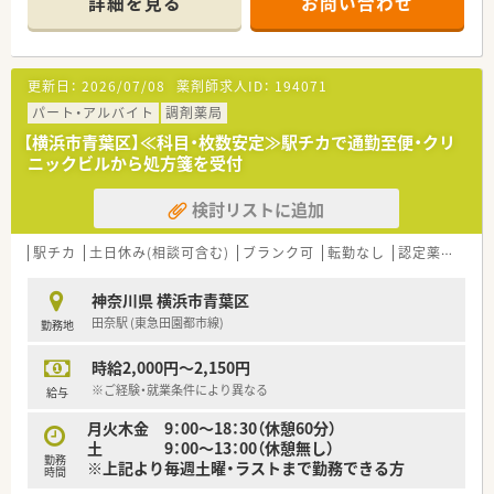
詳細を見る
お問い合わせ
月～土 09:00～18:00(休憩60分)
※シフトにより週40時間勤務
【応需科目】在宅(居宅),在宅(施設)
【応需枚数】ー
更新日：
2026/07/08
薬剤師求人ID：
194071
【人員体制】薬剤師4名、事務2名
パート・アルバイト
調剤薬局
********************************
【横浜市青葉区】≪科目・枚数安定≫駅チカで通勤至便・クリ
＼手厚いサポートが魅力のファルマスタッフ／
ニックビルから処方箋を受付
■万全のサポート体制：2名体制で担当がつきしっかりサポート！
■各種保険を完備：社会保険(週20時間以上)/雇用保険/薬剤師賠
検討リストに追加
償責任保険
■充実の休暇制度：有給休暇(6ヶ月以上勤務)、夏季休暇、慶弔休
暇など
駅チカ
土日休み(相談可含む)
ブランク可
転勤なし
認定薬剤師取得支援あり
ご希望条件に合わせて求人をお探しします！
神奈川県 横浜市青葉区
まずはお気軽にお問い合わせください。
田奈駅 (東急田園都市線)
勤務地
時給2,000円～2,150円
※ご経験・就業条件により異なる
給与
月火木金 9：00～18：30（休憩60分）
土 9：00～13：00（休憩無し）
勤務
※上記より毎週土曜・ラストまで勤務できる方
時間