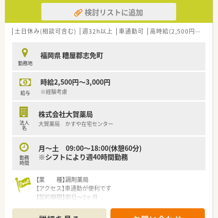
■充実の休暇制度：有給休暇(6ヶ月以上勤務)、夏季休暇、慶弔休
検討リストに追加
暇など
ご希望条件に合わせて求人をお探しします！
土日休み(相談可含む)
週32h以上
車通勤可
高時給(2,500円以上)
まずはお気軽にお問い合わせください。
福岡県 糟屋郡志免町
勤務地
時給2,500円～3,000円
※経験考慮
給与
株式会社大賀薬局
法人
大賀薬局 かすや在宅センター
名
月～土 09:00～18:00(休憩60分)
※シフトにより週40時間勤務
勤務
時間
【業 種】調剤薬局
【アクセス】車通勤が便利です
【契約期間】即日～2ヶ月
【想定時給】2,500～3,000円
【勤務時間】