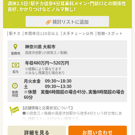
週休2.5日！駅チカ徒歩4分耳鼻科メイン・門前Clとの関係性
良好、かかりつけなどノルマ無し！
検討リストに追加
駅チカ
年間休日120日以上
大手チェーン以外
短期・スポット
神奈川県 大和市
高座渋谷駅 (小田急江ノ島線)
勤務地
年収480万円～520万円
※経験により異なります
給与
※みなし残業含む場合あり
月火水金 09:30～18:30
土 09:30～13:30
※休憩 実働6時間超の場合45分、実働8時間超の場合
勤務
時間
60分
【店舗情報と応需状況について】
■小田急江ノ島線の高座渋谷駅から徒歩4分という好立地にあ
り、通勤ストレスが少ない環境です。
■耳鼻科の処方箋をメインに1日平均80枚ほど応需しており、専
門性を高めることが可能です。
詳細を見る
お問い合わせ