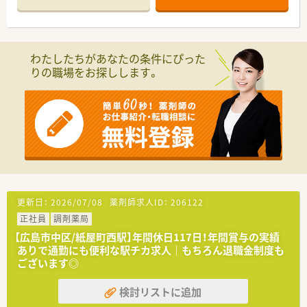
■常勤2名とパート1名、事務1名の体制で、協力しながら日々の
業務に取り組んでいます。
【募集背景と求める人物像について】
■地域のかかりつけ薬局として体制をさらに強化するため、意欲
わたしたちがあなたの条件にぴった
ある薬剤師を増員募集しています。
りの職場をお探しします。
■ドクターと連携しながら、地域医療への貢献を目指す意欲的な
方を歓迎している職場環境です。
■在宅医療にも注力していく方針のため、自動車運転免許をお持
ちの方は特に活躍が期待されます。
【想定される業務内容】
■調剤や監査、服薬指導などの基本業務に加え、薬歴管理を通じ
て患者様の健康をサポートします。
■処方箋は事前にFAXで届く仕組みがあり、対人業務や服薬指導
に時間を割ける環境が整っています。
■今後は在宅医療の分野にも力を入れていくため、居宅への訪問
更新日：
2026/07/08
薬剤師求人ID：
206122
や服薬指導などの業務も想定されます。
正社員
調剤薬局
【広島市中区/紙屋町西駅】年間休日117日！年間賞与の実績
ありで通勤にも便利な駅チカ求人｜もちろん退職金制度も
ございます◎
検討リストに追加