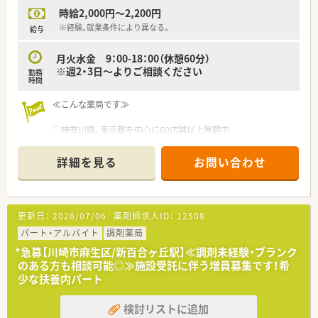
時給2,000円～2,200円
※経験、就業条件により異なる。
給与
月火水金 9：00-18：00（休憩60分）
※週2・3日～よりご相談ください
勤務
時間
≪こんな薬局です≫
○神奈川県、東京都を中心に60店舗以上展開中
○地域に密着した調剤専門の薬局チェーンとして進展
○若手-ベテランまで、定着率が高いのも自慢の一つです。
詳細を見る
お問い合わせ
○風通しがよく、社員一人一人をしっかり見ています
○安定した成長を続けています
更新日：
2026/07/06
薬剤師求人ID：
12508
≪充実の教育研修≫
パート・アルバイト
調剤薬局
◆本店による集合研修
*急募【川崎市麻生区/新百合ヶ丘駅】≪調剤未経験・ブランク
◆配属店によるOJT研修
のある方も相談可能◎≫施設受託に伴う増員募集です！希
◆OFFJT（各種研修会参加者支援制度）
少な扶養内パート
検討リストに追加