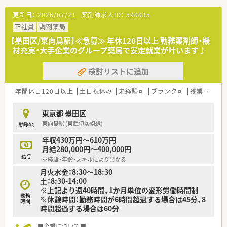
更新日：
2026/07/21
薬剤師求人ID：
590035
正社員
調剤薬局
【墨田区/東向島駅】≪急募≫ 年休120日以上 勤務薬剤師・機
材充実・大手企業のグループ薬局で安定就業が叶います♪
検討リストに追加
年間休日120日以上
土日祝休み
未経験可
ブランク可
残業なし(ほぼなし含む)
東京都 墨田区
東向島駅 (東武伊勢崎線)
勤務地
年収430万円～610万円
月給280,000円～400,000円
給与
※経験・年齢・スキルにより異なる
月火水金：8:30～18:30
土：8:30-14:00
※上記より週40時間、1か月単位の変形労働時間制
勤務
※休憩時間：勤務時間が6時間超過する場合は45分、8
時間
時間超過する場合は60分
■企業について■