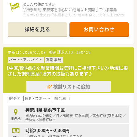
≪こんな薬局です≫
○神奈川県・東京都を中心に20店舗以上展開している薬局
○産休・育休の取得実績もあり！定着率も良く、10年以上勤続さ
れている方もいる働きやすい環境をみなさんで作っていってい
ます。
詳細を見る
お問い合わせ
更新日：
2026/07/08
薬剤師求人ID：
190426
パート・アルバイト
調剤薬局
【中区/関内駅】≪就業時間お気軽にご相談下さい≫地域に根
ざした調剤薬局！漢方の取扱もあります♪
検討リストに追加
駅チカ
短期・スポット
総合科目
神奈川県 横浜市中区
関内駅 (JR根岸線)／日ノ出町駅 (京急本線)／黄金町駅 (京急本線)／
勤務地
伊勢佐木長者町駅
…
時給2,000円～2,300円
※経験・スキル・就業条件により異なる