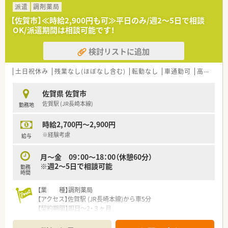
(世帯年収の1/2以上を占める)の場合は日雇い派遣が出来ませ
派遣
調剤薬局
ん
【佐賀市】≪時給2,900円も可≫平日のみ/週2～5日で相談
○本業年収が500万円以上の方
OK/派遣期間は相談可能です！
********************************
【業 種】調剤薬局
検討リストに追加
【想定時給】2,800～3,000円
【勤務時間】土 09:00～13:00(休憩なし)
【応需科目】総合科目
土日祝休み
残業なし(ほぼなし含む)
転勤なし
車通勤可
高時給(2,500円以上)
********************************
＼手厚いサポートが魅力のファルマスタッフ／
佐賀県 佐賀市
■万全のサポート体制：薬剤師複数名体制でしっかりサポート！
佐賀駅 (JR長崎本線)
勤務地
■各種保険を完備：薬剤師賠償責任保険（契約の長短に関わらず
加入！※弊社にて費用負担◎）
時給2,700円～2,900円
■充実の休暇制度：有給休暇(6ヶ月以上勤務)、夏季休暇、慶弔休
暇など
※経験考慮
給与
ご希望条件に合わせて求人をお探しします！
月～金 09：00～18：00（休憩60分）
まずはお気軽にお問い合わせください。
※週2～5日で相談可能
勤務
時間
【業 種】調剤薬局
【アクセス】佐賀駅 (JR長崎本線)から車5分
【契約期間】即日～2・３ヶ月
【想定時給】2,700～2,900円
【勤務時間】月～金 09：00～18：00（休憩60分）