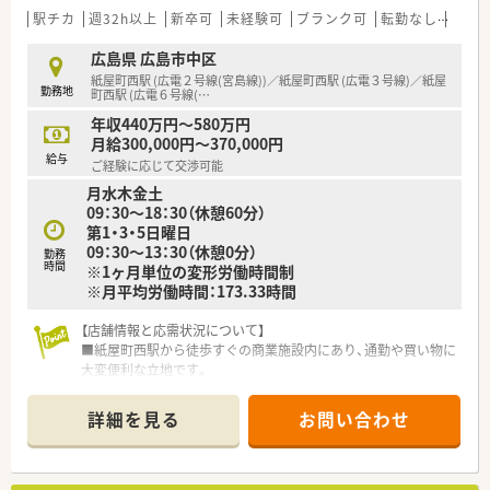
駅チカ
週32h以上
新卒可
未経験可
ブランク可
転勤なし
生活
広島県 広島市中区
紙屋町西駅 (広電２号線(宮島線))／紙屋町西駅 (広電３号線)／紙屋
勤務地
町西駅 (広電６号線(
…
年収440万円～580万円
月給300,000円～370,000円
給与
ご経験に応じて交渉可能
月水木金土
09：30～18：30（休憩60分）
第1・3・5日曜日
09：30～13：30（休憩0分）
勤務
時間
※1ヶ月単位の変形労働時間制
※月平均労働時間：173.33時間
【店舗情報と応需状況について】
■紙屋町西駅から徒歩すぐの商業施設内にあり、通勤や買い物に
大変便利な立地です。
■内科、皮膚科など複数の医療機関から、1日平均230枚の処方箋
を応需！日曜日は耳鼻科のみです。
詳細を見る
お問い合わせ
■薬剤師7名が在籍しており、6～7名体制で業務を行っているの
で安心感があります。
【勤務実態について】