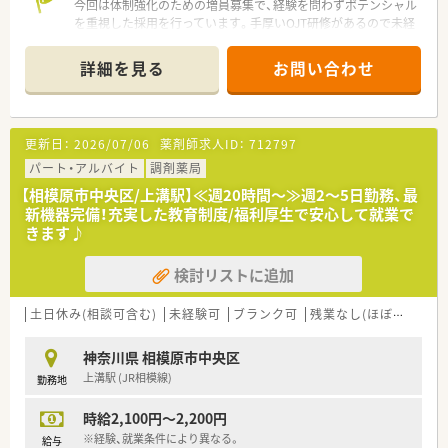
今回は体制強化のための増員募集で、経験を問わずポテンシャル
を重視した採用を行っています。手厚いOJT研修があるので未経
験でも安心です
詳細を見る
お問い合わせ
【店舗情報と応需状況について】
■上溝駅から車で8分ほどの距離に位置しており、天候を気にせ
ず通えるマイカー通勤が可能なアクセス良好な立地です。
■内科や循環器科に加え、皮膚科や整形外科といった専門性の高
更新日：
2026/07/06
薬剤師求人ID：
712797
い処方箋を1日あたり60枚から70枚ほど応需しています。
■外来の調剤業務だけでなく居宅および施設への在宅業務にも
パート・アルバイト
調剤薬局
積極的に取り組んでおり、地域医療に深く貢献しています。
【相模原市中央区/上溝駅】≪週20時間～≫週2～5日勤務、最
新機器完備！充実した教育制度/福利厚生で安心して就業で
【法人特徴について】
きます♪
■相模原および伊勢原エリアを中心に地域に根ざした8店舗を展
開し、きめ細やかな医療サービスを提供している法人です。
検討リストに追加
■グループ店舗全体での交流が非常に盛んに行われており、適度
な頻度で開催される勉強会を通じてスキルアップが可能です。
■若手からベテランまで幅広い年代のスタッフが活躍しており、
土日休み(相談可含む)
未経験可
ブランク可
残業なし(ほぼなし含む)
アットホームな雰囲気で高い定着率を誇る働きやすい会社で
す。
神奈川県 相模原市中央区
上溝駅 (JR相模線)
勤務地
【想定される業務内容】
■循環器科や整形外科など多岐にわたる処方箋に対し、正確な調
時給2,100円～2,200円
剤と監査を行い、安全な薬物治療をサポートする業務です。
■幅広い年齢層の患者様一人ひとりの症状や生活背景に合わせ
※経験、就業条件により異なる。
給与