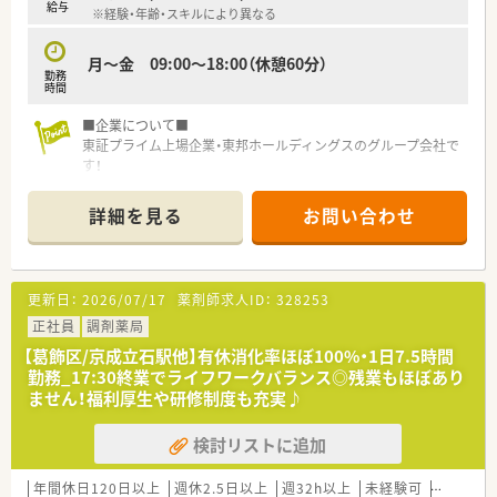
■薬局について■
給与
※経験・年齢・スキルにより異なる
店舗は、広々とした全面ガラス張で暖かな日の光があふれ、訪れ
た方がほっと一息つける空気に満ちています。
病院門前のため、幅広い科目を学べる環境です。
月～金 09:00～18:00（休憩60分）
勤務
土日休みの店舗のため、独立したお休みを確保でき、プライベー
時間
トとの両立が叶いやすいです。
薬剤師は常時2～3名程で業務を行っており、機材も充実してい
■企業について■
るため残業時間も少なく働けます。
東証プライム上場企業・東邦ホールディングスのグループ会社で
す！
■こんな方にオススメ■
2013年に発足し、全国には400店舗程展開しており、東北だけで
☆ライフイベントに応じて柔軟に対応できる環境で長く就業し
も40店舗以上ございます。
詳細を見る
お問い合わせ
たい方
「全ては健康を願う人々のために」をモットーに、地域の皆さま
☆土日休みで、ワークライフバランスが実現できる環境で働きた
に信頼されるかかりつけ薬局を目指しています。
い方
☆大手グループ企業で安定して働きたい方
更新日：
2026/07/17
薬剤師求人ID：
328253
■ここが魅力！■
☆【教育・研修制度】
正社員
調剤薬局
フォローアップ研修・エキスパート研修・薬局長研修・管理者研修
【葛飾区/京成立石駅他】有休消化率ほぼ100%・1日7.5時間
などスキルに合わせた研修制度をご用意。
勤務_17:30終業でライフワークバランス◎残業もほぼあり
また、e-learningを導入しており、こちらは会社で費用補助をし
ません！福利厚生や研修制度も充実♪
ています。
その他、学会発表にも積極的に参加しており、日々の取り組みか
検討リストに追加
ら奨励し、調剤過誤防止については全社共有しています。
☆【福利厚生面】
年間休日120日以上
週休2.5日以上
週32h以上
未経験可
ブランク