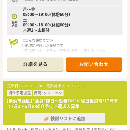
給与
月～金
09：00～19：00（休憩60分）
土
勤務
09：00～18：00（休憩60分）
時間
※週2～応相談
≪こんな薬局です≫
◇地域に根付いた薬局です
◇商店街の中にあるので通勤や休憩中も楽しみですね
詳細を見る
お問い合わせ
更新日：
2026/07/08
薬剤師求人ID：
672151
紹介予定派遣
病院・クリニック
【横浜市緑区】*急募*即日～勤務OK！≪曜日相談可/17時ま
で/週3～5日の紹介予定派遣求人募集
検討リストに追加
土日祝休み
残業なし(ほぼなし含む)
車通勤可
高時給(2,500円以上)