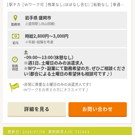
駅チカ
Ｗワーク可
残業なし(ほぼなし含む)
転勤なし
車通勤可
高
岩手県 盛岡市
上盛岡駅 (JR山田線)
勤務地
時給2,800円～3,000円
※年齢・経験を考慮
給与
土
・09:00～13:00（休憩なし）
※週1日、土曜日のみの派遣求人
勤務
※Wワーク・副業にて勤務希望の方、ぜひご相談くださ
時間
い（都合による土曜日の希望休も相談可です♪）
・非常に貴重な土曜日のみの派遣求人です！
・Wワークをお考えの方にオススメです♪
※週1日勤務は日雇い派遣に該当するため
下記の要件を満たす方のみご案内が可能です。
詳細を見る
お問い合わせ
○ ６０歳以上の方
○ 雇用保険の適用を受けない学生（いわゆる「昼間学生」）
○ 世帯年収が500万円以上の方
更新日：
2026/07/08
薬剤師求人ID：
731063
※世帯年収が500万円以上の場合でも、ご自身が主たる生計者