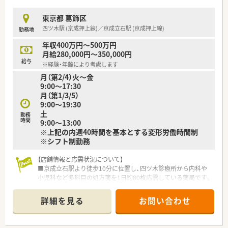
産前・産後・育児休暇は100%取得可能で、時短勤務で働く社員も
多数いる環境です。
東京都 葛飾区
また、転居を伴う異動はなく、キャリアやライフプランの希望に
四ツ木駅 (京成押上線)／京成立石駅 (京成押上線)
勤務地
応じて、長く安心して働ける環境作りをしております。
年収400万円～500万円
月給280,000円～350,000円
■薬局について■
給与
※経験・年齢により考慮します
店舗は、広々とした全面ガラス張で暖かな日の光があふれ、訪れ
月（第2/4）火～金
た方がほっと一息つける空気に満ちています。
9:00～17:30
病院門前のため、幅広い科目を学べる環境です。
月（第1/3/5）
土日休みの店舗のため、独立したお休みを確保でき、プライベー
9:00～19:30
トとの両立が叶いやすいです。
土
薬剤師は常時2～3名程で業務を行っており、機材も充実してい
勤務
時間
9:00～13:00
るため残業時間も少なく働けます。
※上記の内週40時間を基本とする変形労働時間制
※シフト制勤務
■こんな方にオススメ■
☆ライフイベントに応じて柔軟に対応できる環境で長く就業し
たい方
【店舗情報と応需状況について】
☆土日休みで、ワークライフバランスが実現できる環境で働きた
■京成立石駅より徒歩10分に位置し、四ツ木診療所から内科や
い方
小児科など多科目の処方箋を1日約80枚応需している薬局です。
☆大手グループ企業で安定して働きたい方
■常勤薬剤師2名と非常勤薬剤師2名が在籍しており、複数のス
タッフで協力しながら円滑に調剤業務を行える体制を整えてい
詳細を見る
お問い合わせ
ます。
■1,200品目以上の医薬品を採用しており、広範な科目の処方に
触れることで薬剤師としての知見を日々深めることが可能で