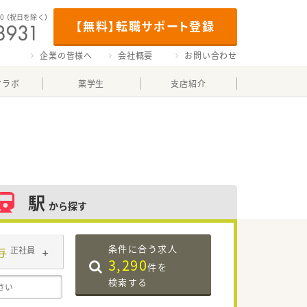
00
（祝日を除く）
【無料】転職サポート登録
企業の皆様へ
会社概要
お問い合わせ
マラボ
薬学生
支店紹介
駅
から探す
条件に合う求人
与
正社員
3,290
件を
検索する