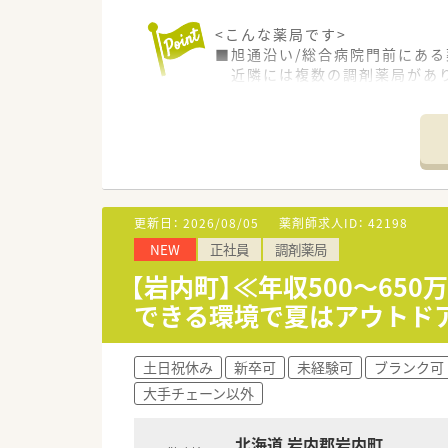
<こんな薬局です>
■旭通沿い/総合病院門前にある
近隣には複数の調剤薬局があり
■多科目でボリュームもしっか
■経験の浅い方から着実に成長
■苫小牧エリア限定でお考えの
<こんな会社です>
■スキルアップや生活の質を高
援まで、福利厚生も充実していま
更新日：
2026/08/05
薬剤師求人ID：
42198
■産前産後休暇、育児休暇取得実
NEW
正社員
調剤薬局
■新卒の方から管理職希望の方
キャリアアップ派、スキルアッ
【岩内町】≪年収500～6
■電子薬歴、分包機、監査システ
できる環境で夏はアウトド
■全国に437店舗（2022年5
北海道内124店舗 希望にあ
転居を伴う異動がないので、苫
土日祝休み
新卒可
未経験可
ブランク可
大手チェーン以外
北海道 岩内郡岩内町