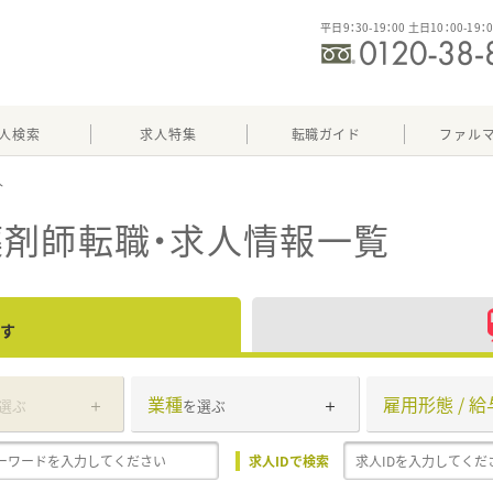
平日9：30-19：00 土日10：00-19：
人検索
求人特集
転職ガイド
ファル
薬剤師転職・求人情報一覧
す
業種
雇用形態 / 給
選ぶ
を選ぶ
求人IDで検索