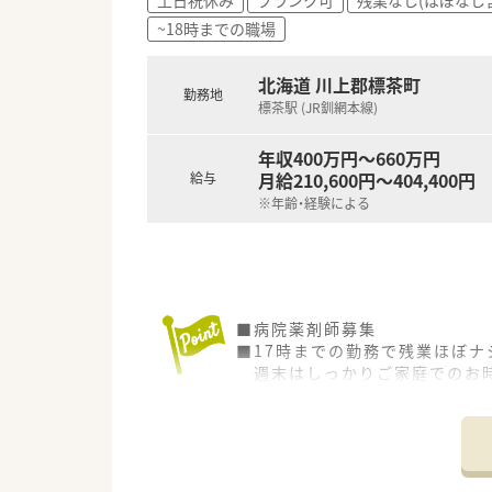
~18時までの職場
北海道 川上郡標茶町
勤務地
標茶駅 (JR釧網本線)
年収400万円～660万円
月給210,600円～404,400円
給与
※年齢・経験による
■病院薬剤師募集
■17時までの勤務で残業ほぼ
週末はしっかりご家庭でのお時
ワークライフバランスが叶い
■自然あふれる町で子育て世代
社宅のご用意もありますので遠
■ご自身のペースでお仕事でき
■年収査定は経験年数に応じて