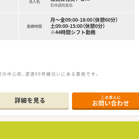
法人名
若林調剤薬局
月～金09:00-18:00（休憩60分）
土09:00-15:00（休憩0分）
勤務時間
※44時間シフト勤務
の中心街、道道66号線沿いにある薬局です。
インに、1日平均60枚の処方せんを応需しています。
週末の連休も可能です
この求人に
す！
詳細を見る
お問い合わせ
おり、スキルアップをしっかりサポートしています。
もご注目ください！〉
「ニセコ」へは車40分程で、北海道の大自然も満喫できる環境
社負担あるのも 嬉しいポイントです！