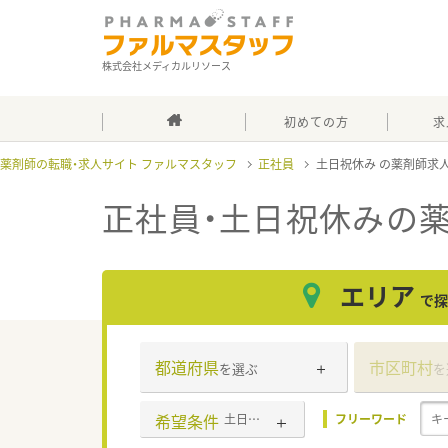
株式会社メディカルリソース
初めての方
求
薬剤師の転職・求人サイト ファルマスタッフ
正社員
土日祝休み
正社員・土日祝休み
の
エリア
で探
都道府県
市区町村
を選ぶ
を
希望条件
土日祝休み
フリーワード