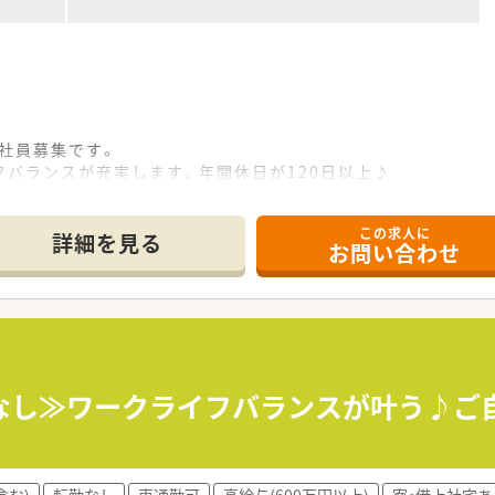
社員募集です。
バランスが充実します。年間休日が120日以上♪
7時15分には勤務が終了する働きやすい環境です。
実績は4.6ヶ月分と安定した待遇です。
この求人に
されており、長期的な安心感があります。
詳細を見る
お問い合わせ
が完備されているため通勤も便利です。（無料送迎バスもあ地下
です。
に行っています。
神経症、統合失調症、認知症の精神疾患を広く診察しているほか
。
なし≫ワークライフバランスが叶う♪ご
み。業務効率も良く仕事がしやすい環境。
が完備されているため通勤も便利です。（無料送迎バスもあ地下
含む)
転勤なし
車通勤可
高給与(600万円以上)
寮・借上社宅あ