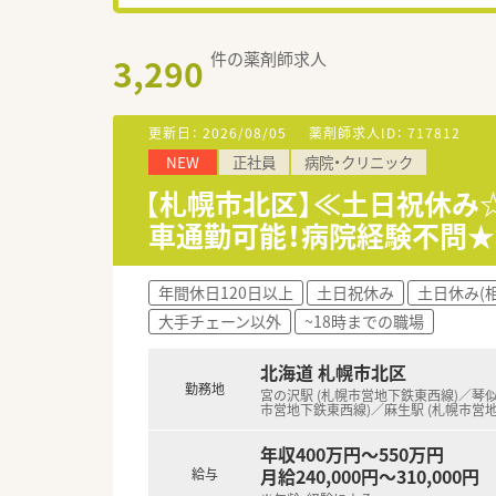
件の薬剤師求人
3,290
更新日：
2026/08/05
薬剤師求人ID：
717812
NEW
正社員
病院・クリニック
【札幌市北区】≪土日祝休み
車通勤可能！病院経験不問
年間休日120日以上
土日祝休み
土日休み(
大手チェーン以外
~18時までの職場
北海道 札幌市北区
勤務地
宮の沢駅 (札幌市営地下鉄東西線)／琴似
市営地下鉄東西線)／麻生駅 (札幌市営
年収400万円～550万円
月給240,000円～310,000円
給与