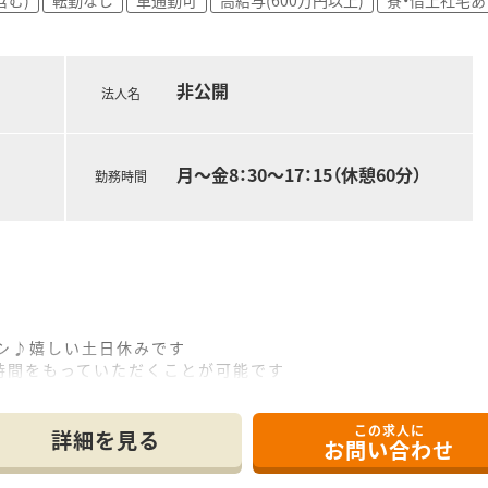
非公開
法人名
月～金8：30～17：15（休憩60分）
勤務時間
ナシ♪嬉しい土日休みです
間をもっていただくことが可能です
ます
にも最適な環境です
この求人に
方からお越しの方も安心です
詳細を見る
お問い合わせ
ます
アップします！お気軽にご相談ください