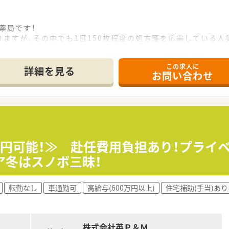
薬局です！
ますが、その中でも1日150枚程度の処方箋を応需している人
りあるのでスキルアップが可能です！
できる教育体制があるので将来的なキャリアアップを叶えたい
この求人に
方もお気軽にお問合せください。
詳細を見る
お問い合わせ
める各種手当をはじめ、子育て支援などライフステージに合わせ
す。
績/育児短時間勤務制度が利用できます。
まで、レベルに合わせた研修制度を完備。
プ派の方にも活躍していただけます。
50万円可能！≫ 赴任費用負担あり！プラ
ム導入済みで業務環境も整っています。
ア冬はスノボ三昧！
月31日現在）を展開する大手チェーン薬局です。
わせて3つの勤務区分から勤務スタイルを選ぶことができます。
小牧エリアでの定住をお考えの方にとっても安心して長くご就
転勤なし
車通勤可
高給与(600万円以上)
住宅補助(手当)あり
株式会社英Ｐ＆Ｍ