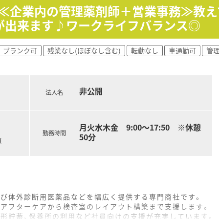
≫≪企業内の管理薬剤師＋営業事務≫教え
局をめざし、患者様目線にたった気配りを心がけています。
が出来ます♪ワークライフバランス◎
があります！
非ご検討ください
ていますので、転居を伴う異動がありません。
ブランク可
残業なし(ほぼなし含む)
転勤なし
車通勤可
管
たい方におすすめです
のある方もご相談可能です！ご応募お待ちしております
非公開
法人名
月火水木金 9:00～17:50 ※休憩
勤務時間
50分
額
よび体外診断用医薬品などを幅広く提供する専門商社です。
のアフターケアから検査室のレイアウト構築まで支援します。
財形貯蓄、保養所の利用など社員向けの支援が充実しています。