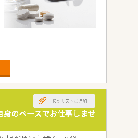
鉄麻生駅から出ています）
検討リストに追加
睡眠障害やスポーツメンタルについては
自身のペースでお仕事しませ
鉄麻生駅から出ています）
り
教育制度あり
大手チェーン以外