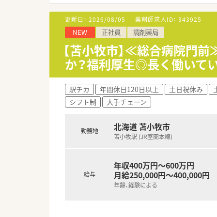
更新日：
2026/08/05
薬剤師求人ID：
343925
NEW
正社員
調剤薬局
【苫小牧市】≪総合病院門
か？福利厚生◎長く働いて
駅チカ
年間休日120日以上
土日祝休み
シフト制
大手チェーン
北海道 苫小牧市
勤務地
苫小牧駅 (JR室蘭本線)
年収400万円～600万円
月給250,000円～400,000円
給与
年齢、経験による