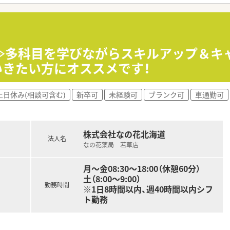
前≫多科目を学びながらスキルアップ＆キ
いきたい方にオススメです！
土日休み(相談可含む)
新卒可
未経験可
ブランク可
車通勤可
株式会社なの花北海道
法人名
なの花薬局 若草店
月～金08:30～18:00（休憩60分）
土（8:00～9:00）
勤務時間
※1日8時間以内、週40時間以内シフ
ト勤務