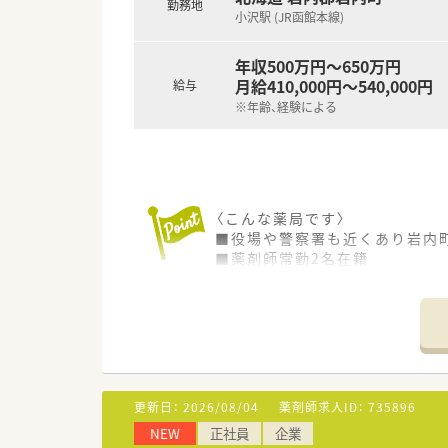
勤務地
小沢駅 (JR函館本線)
年収500万円～650万円
月給410,000円～540,000円
給与
※年齢、経験による
〈こんな薬局です〉
■役場や警察署も近くあり岩内町
■薬剤師常勤2名在籍
内科、消化器科クリニックをメ
■土曜日は隔週で休みなので、
☆ゆっくりリフレッシュできま
■社内勉強会も積極的に行って
〈憧れの北海道で働いてみたい方
■世界から注目の人気リゾート地
更新日：
2026/08/04
薬剤師求人ID：
735896
■住宅代半額、引越費用全額会
NEW
正社員
企業