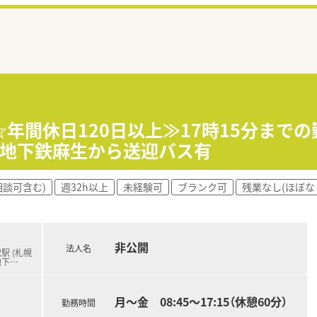
☆年間休日120日以上≫17時15分まで
★地下鉄麻生から送迎バス有
相談可含む)
週32h以上
未経験可
ブランク可
残業なし(ほぼな
非公開
法人名
駅 (札幌
地下
…
月～金 08:45〜17:15（休憩60分）
勤務時間