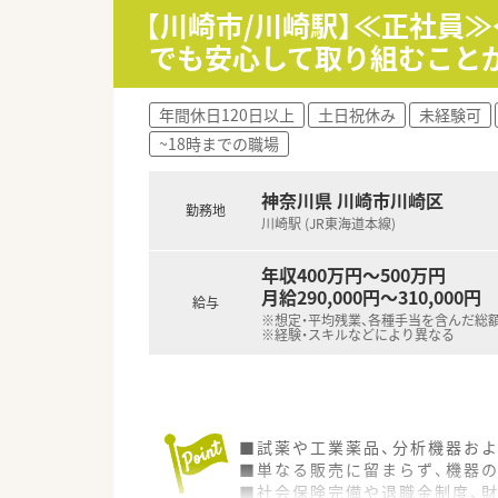
〈企業紹介〉
【川崎市/川崎駅】≪正社員
■地域の皆さまに信頼される薬
でも安心して取り組むこと
■引越費用・社宅50％会社負担
北海道外からお越しの方も、是
■地域に根ざした薬局を展開し
年間休日120日以上
土日祝休み
未経験可
腰を落ち着けてお仕事を続け
~18時までの職場
■調剤経験のない方やブランク
神奈川県 川崎市川崎区
勤務地
川崎駅 (JR東海道本線)
年収400万円～500万円
月給290,000円～310,000円
給与
※想定・平均残業、各種手当を含んだ総
※経験・スキルなどにより異なる
■試薬や工業薬品、分析機器お
■単なる販売に留まらず、機器
■社会保険完備や退職金制度、