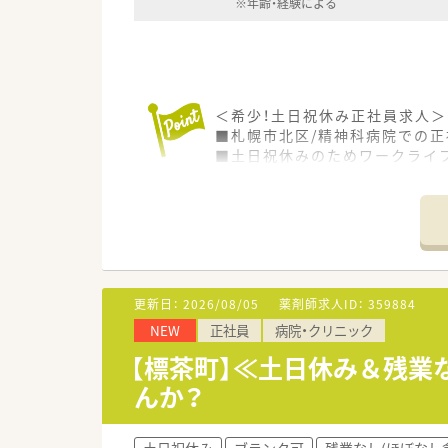
※年齢・経験による
＜希少！土日祝休み正社員求人＞
■札幌市北区/精神科病院での正
■土日祝休みのためワークライフ
■残業がほとんどありません。1
■賞与は年2回支給され、昨年度
■住宅手当や退職金制度が整備
■車通勤が可能で、無料駐車場
＜こんな病院です＞
■札幌市北区にある精神科病院
更新日：
2026/08/05
薬剤師求人ID：
359884
栄養指導や、運動療法を積極的
NEW
正社員
病院・クリニック
気分障害（「うつ」や「躁」）、
専門外来で診療を行っています
【標茶町】≪土日休み＆残業
■オーダリングシステム導入済
んか？
■車通勤が可能で、無料駐車場
土日祝休み
ブランク可
残業なし(ほぼなし