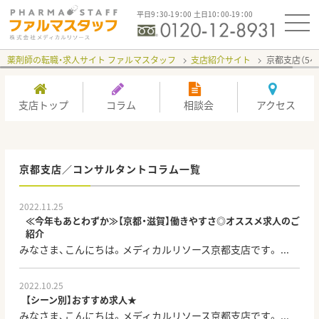
平日9：30-19：00 土日10：00-19：00
薬剤師の転職・求人サイト ファルマスタッフ
支店紹介サイト
京都支店（5ペ
支店トップ
コラム
相談会
アクセス
京都支店／コンサルタントコラム一覧
2022.11.25
≪今年もあとわずか≫【京都・滋賀】働きやすさ◎オススメ求人のご
紹介
みなさま、こんにちは。メディカルリソース京都支店です。 ...
2022.10.25
【シーン別】おすすめ求人★
みなさま、こんにちは。メディカルリソース京都支店です。 ...