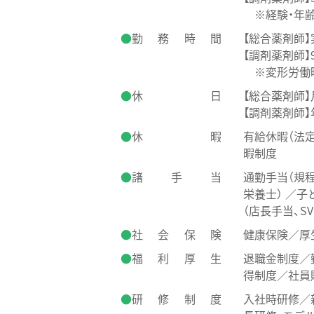
※経験・年齢
勤務時間
【総合薬剤師
【調剤薬剤師】9
※変形労働時
休日
【総合薬剤師】
【調剤薬剤師】
休暇
有給休暇（法
暇制度
諸手当
通勤手当（規程
栄養士） ／
（店長手当、S
社会保険
健康保険／厚
福利厚生
退職金制度／
得制度／社員
研修制度
入社時研修／