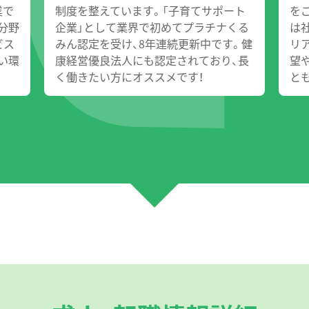
業で
制度を整えています。「子育てサポート
を
分野
企業」として業界で初めてプラチナくる
は
ビス
みん認定を受け、8年連続更新中です。健
リ
い環
康経営優良法人にも認定されており、長
望
く働きたい方にオススメです！
と