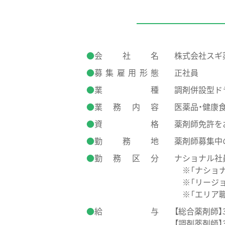
会社名
株式会社スギ
募集雇用形態
正社員
業種
調剤併設型ド
業務内容
医薬品・健康
資格
薬剤師免許を
勤務地
薬剤師募集中
勤務区分
ナショナル社
※「ナショナ
※「リージョ
※「エリア職
給与
【総合薬剤師】3
【調剤薬剤師】3