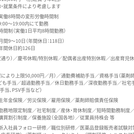
・就業条件により考慮します
】実働8時間の変形労働時間制
:00～19:00内にて勤務
間制（実働1日平均8時間勤務）
月間9～10日（年間休日：118日）
年間休日約126日
定通り）／慶弔休暇/特別休暇／配偶者出産特別休暇／出産育児
により上限50,000円／月）／通勤費補助手当／資格手当（薬剤
子ども手当／超過勤務手当／休日勤務手当／深夜勤務手当／社宅手
V手当、PSV手当など）
生年金保険／労災保険／雇用保険／薬剤師賠償責任保険
勤務地限定制度／社宅制度／産休・育休制度／短時間勤務制度
購買割引制度／保養施設（全国各地）／従業員持株会 等
新入社員フォロー研修／職位別研修／医薬品登録販売者試験対策