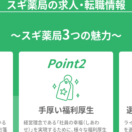
スギ薬局の求人・転職情報
3
〜スギ薬局
つの魅力〜
手厚い福利厚生
いる
経営理念である「社員の幸福（しあわ
ラ
方箋
せ）」を実現するために、様々な福利厚生
を