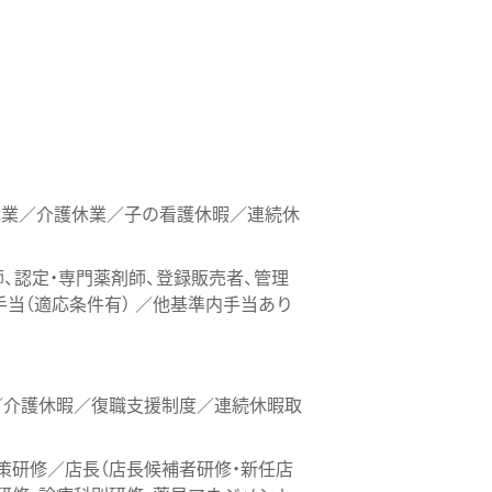
休業／介護休業／子の看護休暇／連続休
師、認定・専門薬剤師、登録販売者、管理
当（適応条件有） ／他基準内手当あり
／介護休暇／復職支援制度／連続休暇取
研修／店長（店長候補者研修・新任店