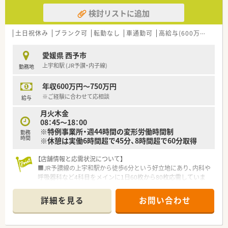
検討リストに追加
土日祝休み
ブランク可
転勤なし
車通勤可
高給与(600万円以上)
愛媛県 西予市
上宇和駅 (JR予讃・内子線)
勤務地
年収600万円～750万円
※ご経験に合わせて応相談
給与
月火木金
08：45～18：00
※特例事業所・週44時間の変形労働時間制
勤務
時間
※休憩は実働6時間超で45分、8時間超で60分取得
【店舗情報と応需状況について】
■JR予讃線の上宇和駅から徒歩6分という好立地にあり、内科や
呼吸器科など4科目をメインに1日60枚から80枚応需していま
す。
■薬剤師は常勤2名体制、事務スタッフも2名在籍しており、各ス
詳細を見る
お問い合わせ
タッフが連携を取りながら円滑に業務を進めている環境です。
■特定のクリニックに隣接しているため、ドクターとの連携も取
りやすく、地域の方々の健康を支える重要な役割を担っていま