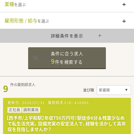
業種
を選ぶ
雇用形態 / 給与
を選ぶ
詳細条件を表示
条件に合う求人
9
件を
検索する
9
件の薬剤師求人
並び順
更新日：
2026/07/31
薬剤師求人ID：
410065
正社員
調剤薬局
【西予市/上宇和駅】年収750万円可！駅徒歩6分＆残業少なめ
で私生活充実。設備充実の安定法人で、経験を活かして高年
収を目指しませんか？