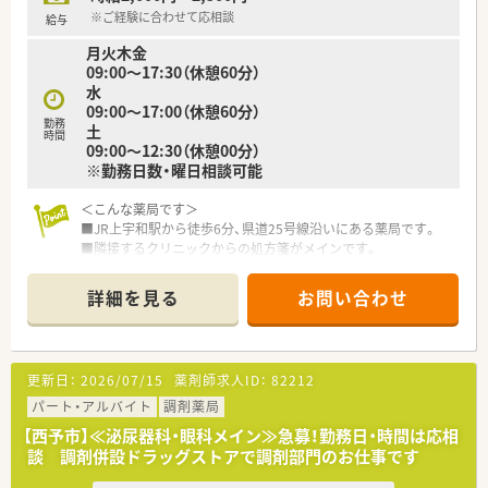
処方医を招いて研修会、社内学術大会の開催（年1回）、
※ご経験に合わせて応相談
給与
医療安全研修（年2回）、製薬メーカーによる医療品勉強会(月1
月火木金
回)、
09:00～17:30（休憩60分）
地域の医師会・薬剤師主催の勉強会、薬剤師会学術大会（全国・
水
県）、
09:00～17:00（休憩60分）
企業主催の医療セミナー(在宅・介護関連など) 等々学べる機
勤務
土
会が多数ございます！
時間
09:00～12:30（休憩00分）
※勤務日数・曜日相談可能
＜法人特徴＞
■愛媛県にて20店舗以上展開中の薬局チェーンです。
＜こんな薬局です＞
■南予エリアには複数店舗展開されています。
■JR上宇和駅から徒歩6分、県道25号線沿いにある薬局です。
皆さんお休みが取りやすいよう、協力し合う関係性を大切にし
■隣接するクリニックからの処方箋がメインです。
ておりますので、店舗間で応援もございます。
■内科・呼吸器科・循環器科・消化器科を応需しています。
■女性の多い職場ですので産休、育児休暇等福利厚生面も充実
■薬剤師は常勤2名体制となります。
し、
詳細を見る
お問い合わせ
■電子薬歴・Vマス・二次元バーコード・監査システム・自動分包機
勤務状況（時間、休日等）も柔軟に対応しています。
（Vマス）を導入済みです。
■月に一度おやつ代が支給され、みんなでケーキを食べる等職員
同士の親睦を深める制度もございます。
＜業務内容＞
■eラーニング
更新日：
2026/07/15
薬剤師求人ID：
82212
■調剤・監査・投薬・薬歴管理など薬剤師業務全般をお願いしま
■各種資格の取得支援もございます。
す。
パート・アルバイト
調剤薬局
研修費の補助制度を設け、研修会参加を積極的にサポートして
■処方箋枚数は60～80枚/日です。
います。
【西予市】≪泌尿器科・眼科メイン≫急募！勤務日・時間は応相
（取得実績例）ケアマネージャー・認定実務実習指導薬剤師・公認
談 調剤併設ドラッグストアで調剤部門のお仕事です
＜法人概要＞
スポーツファーマシスト など
■愛媛県内大洲市を中心に3店舗展開している調剤薬局です。