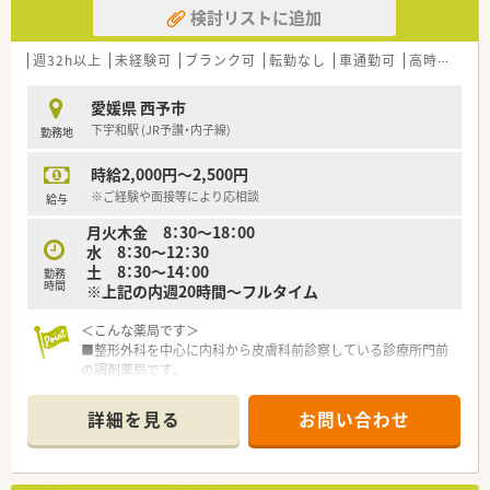
検討リストに追加
＜法人特徴＞
■愛媛県内にて店舗展開中の企業です。
転居を伴う店舗異動はございませんので地元で長く働きたい
週32h以上
未経験可
ブランク可
転勤なし
車通勤可
高時給(2,500円以上)
とお考えの方にもおすすめです。
■社長も薬剤師として現場に出ておられます。
愛媛県 西予市
現場目線で何でもご相談頂ける環境で安心してお仕事可能で
下宇和駅 (JR予讃・内子線)
勤務地
す。
時給2,000円～2,500円
＜こんな方にもオススメ＞
■異動等なく長く働きたいとお考えの方
※ご経験や面接等により応相談
給与
■残業少なめの環境をお探しの方
月火木金 8：30～18：00
等々…少しでも気になった方はお気軽にお問い合わせ下さい。
水 8：30～12：30
土 8：30～14：00
勤務
時間
※上記の内週20時間～フルタイム
＜こんな薬局です＞
■整形外科を中心に内科から皮膚科前診察している診療所門前
の調剤薬局です。
■電子薬歴・重量監査システム導入済みです！
■近隣にドミナント展開しているのでいざと言う時の応援体制
詳細を見る
お問い合わせ
もしっかりあります。
＜業務内容＞
■外来処方箋のご対応を主にお願いいたします。