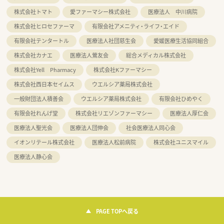
株式会社トマト
愛ファーマシー株式会社
医療法人 中川病院
株式会社ヒロセファーマ
有限会社アメニティ・ライフ・エイド
有限会社テンタートル
医療法人社団慈生会
愛媛医療生活協同組合
株式会社カナエ
医療法人鶯友会
総合メディカル株式会社
株式会社Yell Pharmacy
株式会社Kファーマシー
株式会社西日本セイムス
ウエルシア薬局株式会社
一般財団法人積善会
ウエルシア薬局株式会社
有限会社ひめやく
有限会社れんげ堂
株式会社リエゾンファーマシー
医療法人厚仁会
医療法人聖光会
医療法人団伸会
社会医療法人同心会
イオンリテール株式会社
医療法人松前病院
株式会社ユニスマイル
医療法人静心会
PAGE TOPへ戻る