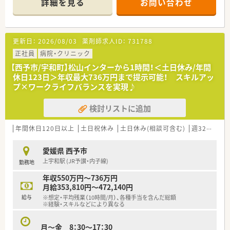
詳細を見る
お問い合わせ
■近くには夜遅くまで営業しているスーパーもあり、お帰りの際
も立ち寄ることができます。
■薬剤師は常時2～3名体制。
■電子薬歴・分包機（円盤）導入されています。
更新日：
2026/08/03
薬剤師求人ID：
731788
＜業務内容＞
正社員
病院・クリニック
■透析をはじめ循環器科・泌尿器科、眼科の処方箋を主に応需し
【西予市/宇和町】松山インターから1時間！＜土日休み/年間
ています。
休日123日＞年収最大736万円まで提示可能！ スキルアッ
■処方箋枚数は1日平均51枚/日。
プ×ワークライフバランスを実現♪
■調剤・投薬・監査・OTC販売など薬剤師業務全般をお願いしま
す。
検討リストに追加
■ドラッグストア併設店ではございますが、調剤薬局業務専任で
ご勤務頂きます。
■投薬口は2カ所、立ち投薬・座り投薬どちらでも対応できるよ
年間休日120日以上
土日祝休み
土日休み(相談可含む)
週32h以上
うになっています。
■外来処方の対応だけでなく在宅業務もございます。
愛媛県 西予市
ご経験や配属後の状況に応じてご担当頂く場合がございま
上宇和駅 (JR予讃・内子線)
勤務地
す。
年収550万円～736万円
＜研修制度＞
月給353,810円～472,140円
■ご入職後は現場にてOJT研修を行います。
給与
※想定・平均残業（10時間/月）、各種手当を含んだ総額
※経験・スキルなどにより異なる
＜法人特徴＞
調剤薬局を併設している調剤併設型、「フジでのお買い物のつい
月～金 8：30～17：30
でにあのお薬や化粧品を・・・」というお客様の生活シーンに対応