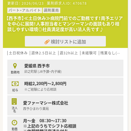
更新日：
2026/06/23
薬剤師求人ID：
470678
■在宅患者様のご対応も状況にあわせて対応されています。
ご経験やご入職後の状況に応じてご対応頂く場合がございま
パート・アルバイト
調剤薬局
す。
【西予市】≪土日休み≫病院門前でのご勤務です！南予エリア
を中心に展開！人事担当者とマンツーマンの面談もあり相
＜研修制度＞
談しやすい環境◎社員満足度が高い法人先です♪
■ご入職後は実務を通じて一連の業務を習得頂きます。
検討リストに追加
＜法人特徴＞
■愛媛県内にて店舗展開中の企業です。
転居を伴う店舗異動はございませんので地元で長く働きたい
土日祝休み
週休2.5日以上
週32h以上
未経験可
残業なし(ほぼなし含む)
とお考えの方にもおすすめです。
■社長も薬剤師として現場に出ておられます。
愛媛県 西予市
現場目線で何でもご相談頂ける環境で安心してお仕事可能で
卯之町駅 (JR予讃・内子線)
勤務地
す。
時給2,200円～2,800円
＜こんな方にもオススメ＞
■異動等なく長く働きたいとお考えの方
※ご経験により応相談
給与
■残業少なめの環境をお探しの方
等々…少しでも気になった方はお気軽にお問い合わせ下さい。
愛ファーマシー株式会社
法人
西予ひまわり薬局
名
月～金 08：30～17：30
※上記のうちでシフト応相談
勤務