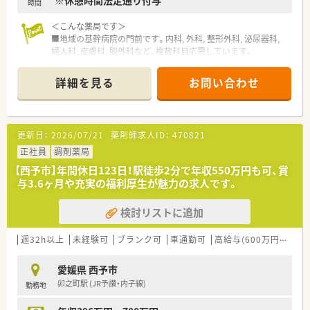
※休憩時間法定通り付与
時間
＜こんな薬局です＞
■地域の基幹病院の門前です。内科, 外科, 整形外科, 泌尿器科,
婦人科, 皮膚科, 脳外科など、複数科目応需しています。
■採用品目数は1,400品目です。
詳細を見る
お問い合わせ
＜業務内容＞
■調剤、監査、投薬、薬歴管理等、薬剤師業務全般をお願いしま
す。
■処方箋枚数は80枚/日です。
更新日：
2026/07/21
薬剤師求人ID：
470821
＜研修体制＞
正社員
調剤薬局
■入社後、店舗にて先輩薬剤師から実務を通して指導いただきま
【西予市】年間休日123日！駅徒歩2分で年収550万円も可、賞
す。
与3.6ヶ月や充実の福利厚生が魅力の求人です。
通常より多めの人員体制があるため、入社後お互いにフォロー
しながら慣れることのできる環境です。
検討リストに追加
■教育・勉強会開催が大変充実しています。
処方医を招いて研修会、社内学術大会の開催（年1回）、
医療安全研修（年2回）、製薬メーカーによる医療品勉強会(月1
週32h以上
未経験可
ブランク可
車通勤可
高給与(600万円以上)
回)、
地域の医師会・薬剤師主催の勉強会、薬剤師会学術大会（全国・
愛媛県 西予市
県）、
卯之町駅 (JR予讃・内子線)
勤務地
企業主催の医療セミナー(在宅・介護関連など) 等々学べる機
会が多数ございます！