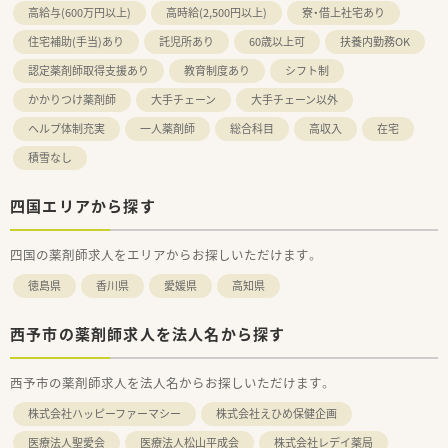
高給与(600万円以上)
高時給(2,500円以上)
寮・借上社宅あり
住宅補助(手当)あり
託児所あり
60歳以上可
扶養内勤務OK
認定薬剤師取得支援あり
教育制度あり
シフト制
かかりつけ薬剤師
大手チェーン
大手チェーン以外
ヘルプ体制充実
一人薬剤師
総合科目
高収入
在宅
積雪なし
四国エリアから探す
四国の薬剤師求人をエリアからお探しいただけます。
徳島県
香川県
愛媛県
高知県
西予市の薬剤師求人を法人名から探す
西予市の薬剤師求人を法人名からお探しいただけます。
株式会社ハッピーファーマシー
株式会社えひめ保健企画
医療法人聖愛会
医療法人松山平成会
株式会社レデイ薬局