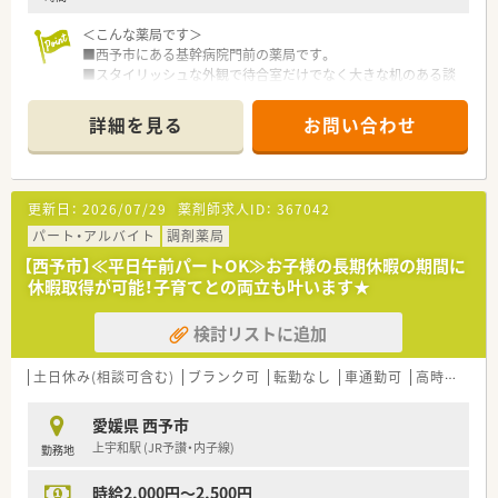
＜こんな薬局です＞
■西予市にある基幹病院門前の薬局です。
■スタイリッシュな外観で待合室だけでなく大きな机のある談
話室もあり、広々とした店内です。
■レセコン一体型の電子薬歴を導入されています。
詳細を見る
お問い合わせ
■店舗駐車場は9台。
■薬剤師常時2名体制です。管理薬剤師は女性の方です。
人間関係もよく皆さんチームワークよく働かれています。
更新日：
2026/07/29
薬剤師求人ID：
367042
＜業務内容＞
■外来処方箋の対応がメインとなります。
パート・アルバイト
調剤薬局
■処方箋枚数は1日平均80枚/日。
【西予市】≪平日午前パートOK≫お子様の長期休暇の期間に
■基幹病院門前と言うこともあり常備されている品目は1400品
休暇取得が可能！子育てとの両立も叶います★
目ございます。
■現在在宅の対応はございませんが、状況に応じてご対応頂く可
検討リストに追加
能性もございます。
＜研修制度＞
土日休み(相談可含む)
ブランク可
転勤なし
車通勤可
高時給(2,500円以上)
■ご入職後は店舗内でのOJT研修がメイン。
配属先の店舗で、実際に仕事をしながら全体的な業務を学びま
愛媛県 西予市
す。
上宇和駅 (JR予讃・内子線)
勤務地
配属先以外の店舗でも研修を行い、様々な処方を経験したり、
他の職員の方との交流や情報交換を行うこともできます。
時給2,000円～2,500円
■教育・勉強会開催が大変充実しています。