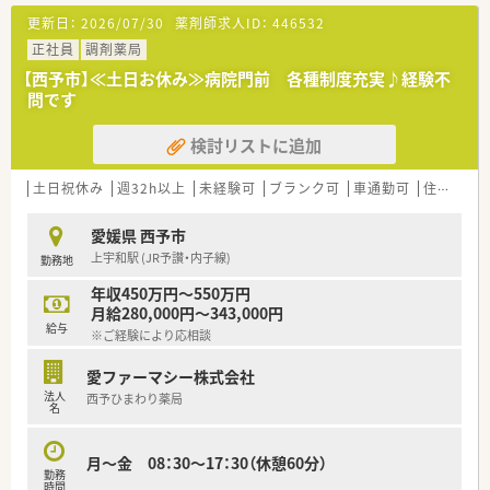
す。
更新日：
2026/07/30
薬剤師求人ID：
446532
【法人特徴について】
正社員
調剤薬局
■大洲市を中心に愛媛県内で3店舗を展開しており、社長も薬剤
【西予市】≪土日お休み≫病院門前 各種制度充実♪経験不
師として日々現場に出られているので、非常に風通しの良い企業
問です
です。
■社長が薬剤師会の役員を務めているため、業界の最新動向を素
検討リストに追加
早くキャッチし、調剤報酬改定にも迅速に対応した経営を行って
います。
■小児科門前の店舗ではロボットアーム型散剤ロボットを導入
土日祝休み
週32h以上
未経験可
ブランク可
車通勤可
住宅補助(手当)あり
するなど、現場の負担軽減と安全性向上に積極的に投資していま
す。
愛媛県 西予市
■地場薬局ではありますが、大手調剤薬局で勤務されていた方も
上宇和駅 (JR予讃・内子線)
勤務地
おり、報酬改定に基づいた店舗運営をされています。
年収450万円～550万円
【求人情報について】
月給280,000円～343,000円
■ご経験やスキルに応じて年収750万円まで相談可能な高年収
給与
※ご経験により応相談
求人で、これまでのキャリアを最大限に評価する仕組みがありま
す。
愛ファーマシー株式会社
■新卒の方でも年収680万円の提示実績があるなど、地域内でも
法人
西予ひまわり薬局
トップクラスの給与水準を誇る点が大きな魅力の一つです。
名
■転勤の心配がないため、愛媛県西予市のエリアに腰を据えて、
長期的に安定したキャリアを形成したい方に適した募集です。
月～金 08：30～17：30（休憩60分）
勤務
時間