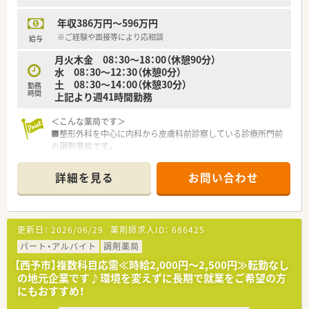
■残業は月に10時間程度と想定されており、定時での退勤がし
年収386万円～596万円
やすい環境が整っています。
■年間休日は123日用意されており、日曜日や祝日に加えてしっ
※ご経験や面接等により応相談
給与
かりと休むことができます。
月火木金 08：30～18：00（休憩90分）
水 08：30～12：30（休憩0分）
土 08：30～14：00（休憩30分）
勤務
時間
上記より週41時間勤務
＜こんな薬局です＞
■整形外科を中心に内科から皮膚科前診察している診療所門前
の調剤薬局です。
■電子薬歴・重量監査システム導入済みです！
■近隣にドミナント展開しているのでいざと言う時の応援体制
詳細を見る
お問い合わせ
もしっかりあります。
＜業務内容＞
■外来処方箋のご対応を主にお願いいたします。
更新日：
2026/06/29
薬剤師求人ID：
686425
■在宅患者様のご対応も状況にあわせて対応されています。
ご経験やご入職後の状況に応じてご対応頂く場合がございま
パート・アルバイト
調剤薬局
す。
【西予市】複数科目応需≪時給2,000円～2,500円≫転勤なし
の地元企業です♪環境を変えずに長期で就業をご希望の方
＜研修制度＞
にもおすすめ！
■ご入職後は実務を通じて一連の業務を習得頂きます。