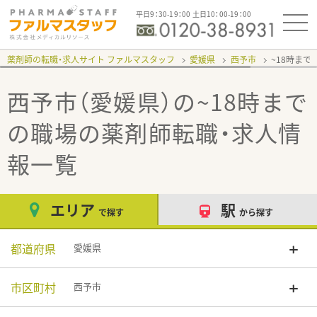
平日9：30-19：00 土日10：00-19：00
薬剤師の転職・求人サイト ファルマスタッフ
愛媛県
西予市
~18時まで
西予市（愛媛県）の~18時まで
の職場
の薬剤師転職・求人情
報一覧
エリア
駅
で探す
から探す
都道府県
愛媛県
市区町村
西予市