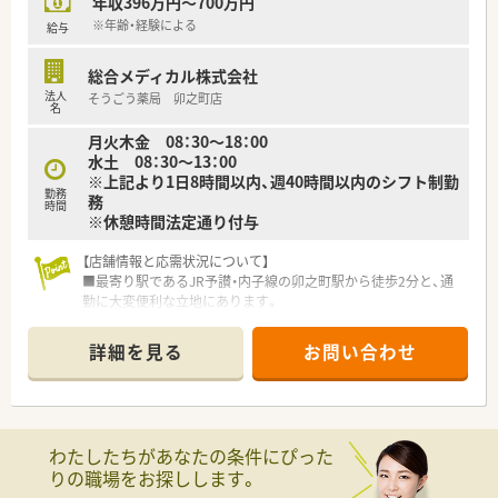
年収396万円～700万円
＜法人特徴＞
※年齢・経験による
給与
■愛媛県にて20店舗以上展開中の薬局チェーンです。
■南予エリアには複数店舗展開されています。
総合メディカル株式会社
皆さんお休みが取りやすいよう、協力し合う関係性を大切にし
法人
そうごう薬局 卯之町店
ておりますので、店舗間で応援もございます。
名
■女性の多い職場ですので産休、育児休暇等福利厚生面も充実
月火木金 08：30～18：00
し、勤務状況（時間、休日等）も柔軟に対応しています。
水土 08：30～13：00
■月に一度おやつ代が支給され、みんなでケーキを食べる等職員
※上記より1日8時間以内、週40時間以内のシフト制勤
同士の親睦を深める制度もございます。
勤務
務
■eラーニング・各種資格の取得支援もございます。
時間
※休憩時間法定通り付与
研修費の補助制度を設け、研修会参加を積極的にサポートして
います。
【店舗情報と応需状況について】
（取得実績例）ケアマネージャー・認定実務実習指導薬剤師・公認
■最寄り駅であるJR予讃・内子線の卯之町駅から徒歩2分と、通
スポーツファーマシスト など
勤に大変便利な立地にあります。
■人事担当者と1対1で対話する時間を作っています。
■隣接している皮膚科クリニックからの処方箋がメインで、1日
業務改善・社内問題の解決に向けて取り組んでいます。
あたり平均70枚を応需しています。
詳細を見る
お問い合わせ
■薬剤師は常勤2名、医療事務は常勤2名とパート1名が在籍して
おり、協力して業務を進めています。
【募集背景と求める人物像について】
■今回は欠員補充のための募集となり、これまでのご経験を活か
わたしたちがあなたの条件にぴった
して即戦力としてご活躍いただける方を求めています。
りの職場をお探しします。
■患者様一人ひとりと向き合い、丁寧なコミュニケーションを通