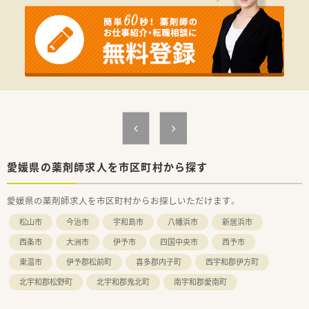
じて地域医療に貢献したいという思いのある方を歓迎します。
■充実した研修制度をご用意していますので、調剤業務にブラン
クがある方や経験が浅い方でも安心してご応募いただけます。
【法人特徴について】
■福岡県に本社を置き、全国43都道府県に680店舗以上を展開す
る業界大手の企業です。
■医療機関の開業支援から事業を展開しているため、医療機関と
の連携が強く、良好な関係を築いています。
■健康サポート薬局の届出数は全国トップクラスであり、地域住
民の健康を支える「かかりつけ薬局」を目指しています。
愛媛県の薬剤師求人を市区町村から探す
愛媛県の薬剤師求人を市区町村からお探しいただけます。
松山市
今治市
宇和島市
八幡浜市
新居浜市
西条市
大洲市
伊予市
四国中央市
西予市
東温市
伊予郡松前町
喜多郡内子町
西宇和郡伊方町
北宇和郡松野町
北宇和郡鬼北町
南宇和郡愛南町