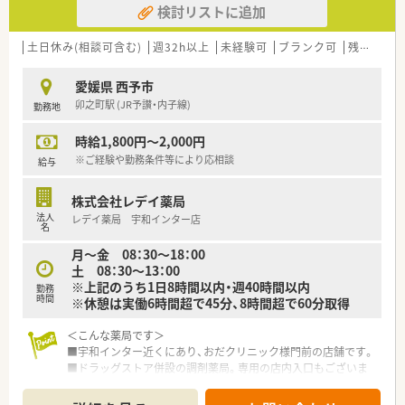
検討リストに追加
■社長は薬剤師会で役員をされています。
＜こんな方にもオススメ＞
■地場薬局ではありますが、大手調剤薬局で勤務されていた方も
■地域に複数店舗あるチェーン薬局でご勤務されたい方
おり、報酬改定に基づいた店舗運営をされています。
土日休み(相談可含む)
週32h以上
未経験可
ブランク可
残業なし(ほぼなし含む)
■福利厚生や研修制度などきちんと整っている企業でのご勤務
■経験豊富なベテラン薬剤師が各店舗管理薬剤師をされている
を希望されている方 等
ので、業務面で非常に勉強になる法人です。
愛媛県 西予市
■小児科門前ではロボットアーム型散剤調剤ロボットを導入さ
卯之町駅 (JR予讃・内子線)
勤務地
れており、設備投資も積極的に取り組まれています。
■2020年には新店をOPENしており、今後も展開していく予定
時給1,800円～2,000円
です。
■社長も薬剤師として日々現場に出られているので、非常に風通
※ご経験や勤務条件等により応相談
給与
しの良い企業です。
株式会社レデイ薬局
法人
レデイ薬局 宇和インター店
名
月～金 08：30～18：00
土 08：30～13：00
※上記のうち1日8時間以内・週40時間以内
勤務
時間
※休憩は実働6時間超で45分、8時間超で60分取得
＜こんな薬局です＞
■宇和インター近くにあり、おだクリニック様門前の店舗です。
■ドラッグストア併設の調剤薬局。専用の店内入口もございま
す。
■駐車場は大変広々としており、お車通勤時もスムーズ。