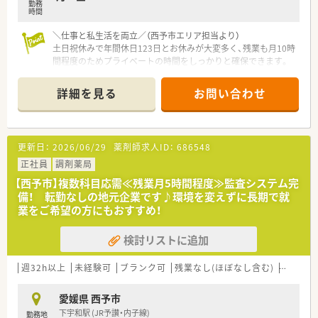
勤務
したインストア型、そのインストア型の中でも化粧品を専門に扱
時間
うコスメ店など地域のお客様のニーズに合わせた店舗展開をし
＼仕事と私生活を両立／（西予市エリア担当より）
ております。
土日祝休みで年間休日123日とお休みが大変多く、残業も月10時
■ツルハグループとして瀬戸内海圏にてドミナント展開を強化
間程度のためプライベートの時間をしっかりと確保できます。
している地域№１のドラッグチェーンです。
今後も更に、ドラッグストアと調剤薬局の併設店を標準型店舗
【店舗情報と応需状況について】
として、利便性と専門性を兼ね備えた店舗展開を図って参りま
詳細を見る
お問い合わせ
■最寄り駅の上宇和駅から徒歩13分の場所に位置しており、通
す。
勤しやすい一般病院です。
■愛媛県を中心に四国・中国エリアに228店舗展開しておりま
■応需科目は総合科目となっておりますが、詳細な処方箋応需枚
す。現在約3割が調剤取扱店舗です。
数は公開されておりません。
■様々な福利厚生制度で、業界トップクラスの満足度を誇ってお
更新日：
2026/06/29
薬剤師求人ID：
686548
■現在は常勤の薬剤師1名が勤務しており、地域医療を支える重
ります。誰もが安心して働ける職場づくりを目指しています。
要な拠点となっています。
正社員
■地域のお客様と共に取り組む地域支援・社会貢献活動も活発に
調剤薬局
行っております。
【西予市】複数科目応需≪残業月5時間程度≫監査システム完
【求人情報について】
備！ 転勤なしの地元企業です♪環境を変えずに長期で就
■正社員の勤務薬剤師を募集しており、高収入を目指せる魅力的
＜こんな方にもオススメ＞
業をご希望の方にもおすすめ！
な条件が整っています。
■複数店舗展開している規模の薬局を希望している方
■理論年収は496万円から672万円で、想定年収は最大736万円
■福利厚生などがしっかりしている企業で働きたい方
検討リストに追加
まで相談可能です。
等々、気になる方はお気軽にお問い合わせ下さい。
■上限27,000円の住居手当や扶養手当など、生活をサポートす
る各種手当が充実しています。
週32h以上
未経験可
ブランク可
残業なし(ほぼなし含む)
転勤な
【勤務実態について】
愛媛県 西予市
■勤務時間は月曜日から金曜日までの8時30分から17時30分ま
下宇和駅 (JR予讃・内子線)
勤務地
でのシフトとなります。