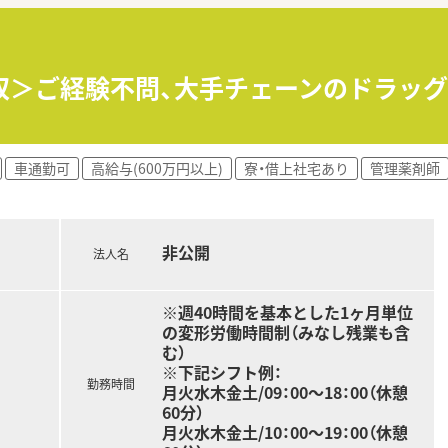
り、地域の医療機関やドクターとの繋がりが非常に強く、経営基
舗のペースで新規出店を続けており、今後も更なる成長と事業
ムを導入し、他店舗間での業務サポートを行うなど、働きやすい
収＞ご経験不問、大手チェーンのドラッグ
包化監査システムを積極的に導入し、医療安全の向上とスタッフ
ムを活用し、店舗間での相互サポートを行うことで、欠員時の業
車通勤可
高給与(600万円以上)
寮・借上社宅あり
管理薬剤師
計画的な取得を促進し、全社を挙げてワークライフバランスの改
す女性薬剤師が多く在籍しており、時短勤務などを活用しなが
非公開
若手スタッフも、充実した研修制度や先輩のサポートを受けて一
法人名
という熱意を持つベテラン薬剤師が、ドクターとの連携を深めな
※週40時間を基本とした1ヶ月単位
の変形労働時間制（みなし残業も含
む）
※下記シフト例：
勤務時間
月火水木金土/09：00～18：00（休憩
60分）
月火水木金土/10：00～19：00（休憩