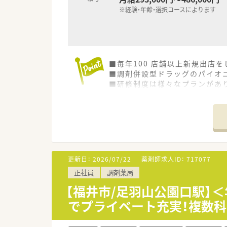
※経験・年齢・選択コースによります
■毎年100 店舗以上新規出店
■調剤併設型ドラッグのパイオニ
■研修制度は様々なプランがあ
■店舗で活躍する従業員、社外
されています
■総合薬剤師・調剤薬剤師（土日
■調剤併設型だけでなく「医療モ
■在宅医療にも積極的取り組んで
■「プラチナくるみん認定企業」
います
更新日：
2026/07/22
薬剤師求人ID：
717077
■充実した研修制度、人事制度、
正社員
調剤薬局
【福井市/足羽山公園口駅】＜
でプライベート充実！複数