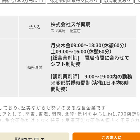
はもちろん、将来的に教育担当や人事などの本部職へ挑戦でき
整っており、会社負担で資格を取得しながら専門性を高めてい
株式会社スギ薬局
法人名
スギ薬局 花堂店
月火木金09:00～18:30（休憩60分）
土09:00～16:00（休憩60分）
[総合薬剤師] 開局時間に合わせて
シフト制勤務
勤務時間
[調剤薬剤師] 9:00～19:00内の勤務
※変形労働時間制（実働1日平均8時
間勤務）
をしており、堅実ながらも勢いのある成長企業です
アとして、関東、東海、関西、北陸・信州を中心に約1,700店
り、集合研修だけでなく任意で受講可能な研修も幅広く用意さ
で活躍する従業員、将来経営幹部となる従業員など、薬剤師とし
この求人に
休み・19時までの勤務）どちらかの働き方を選択できます