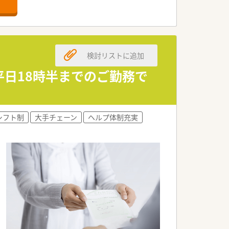
舗」など様々な店舗を運営しています
最多の51店舗設置しています
一人ひとりが働きやすい環境が整備されて
検討リストに追加
平日18時半までのご勤務で
シフト制
大手チェーン
ヘルプ体制充実