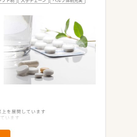
るジョブチェンジ制度も魅力です
くことが可能な環境でございます
舗以上を展開しています
れています
て様々な活躍ができるフィールドを用意