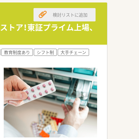
盤が安定している法人です。
検討リストに追加
拡大が期待されています。
環境作りに注力しています。
ストア！東証プライム上場、
の業務負担軽減を図っています。
務遅延を防ぐ工夫をしています。
教育制度あり
シフト制
大手チェーン
善に継続して取り組んでいます。
らいきいきと活躍されています。
人前の薬剤師へと成長しています。
がら中心となって働いています。