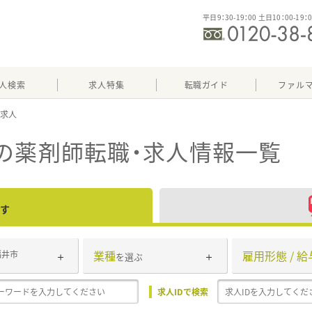
平日9：30-19：00 土日10：00-19：
人検索
求人特集
転職ガイド
ファル
の薬剤師転職・求人情報一覧
す
業種
雇用形態 / 給
福井市
を選ぶ
求人IDで検索