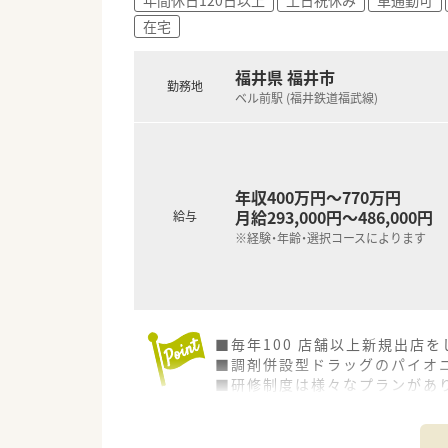
■薬局長や管理薬剤師への昇進
在宅
■認定薬剤師の取得支援制度が
福井県 福井市
勤務地
ベル前駅 (福井鉄道福武線)
年収400万円～770万円
月給293,000円～486,000円
給与
※経験・年齢・選択コースによります
■毎年100 店舗以上新規出店
■調剤併設型ドラッグのパイオニ
■研修制度は様々なプランがあ
■店舗で活躍する従業員、社外
されています
■総合薬剤師・調剤薬剤師（土日