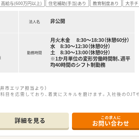
高給与(600万円以上)
住宅補助(手当)あり
教育制度あり
大手チ
非公開
法人名
月火木金 8:30～18:30（休憩60分）
水 8:30～12:30（休憩0分）
土 8:30～13:00（休憩0分）
勤務時間
※1か月単位の変形労働時間制、週平
額
均40時間のシフト制勤務
井市エリア担当より）
科目を応需しており、着実にスキルを磨けます。入社後のOJT
。
------------＊
この求人に
ほどの場所に位置しており、マイカーでの通勤が非常に便利で通
詳細を見る
お問い合わせ
児科、耳鼻咽喉科・アレルギー科などの処方箋を1日30〜40枚
、幅広い患者様のニーズにお応えしながら地域医療に貢献できる