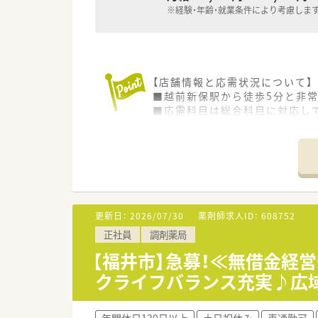
※経験・年齢・就業条件により考慮しま
【店舗情報と応需状況について】
■越前新保駅から徒歩5分と非
■応需科目は総合科目に対応して
■薬剤師5名と複数の事務スタ
【法人特徴について】
■創立25年を迎え全国に700
■コンビニや駅とのコラボ店舗
■95パーセントがマンツーマ
更新日：
2026/07/30
薬剤師求人ID：
608752
【求人情報について】
正社員
調剤薬局
■年収は450万円から550万
■住宅手当や赴任手当などの各
【福井市】急募！≪無借金経
■昇給は年1回、賞与は年2回
クライフバランス充実♪広
【想定されるキャリアイメージ】
■充実した階層別研修や専門薬
年間休日120日以上
土日祝休み
車通勤可