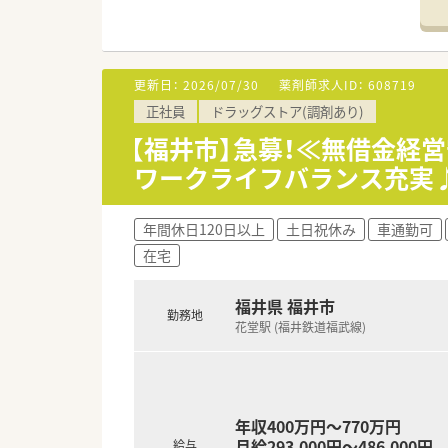
■調剤併設型だけでなく「医療モ
■在宅医療にも積極的取り組んで
■「プラチナくるみん認定企業」
います
更新日：
2026/07/30
薬剤師求人ID：
608719
■充実した研修制度、人事制度、
正社員
ドラッグストア(調剤あり)
【福井市】急募！≪無借金経
ワークライフバランス充実
年間休日120日以上
土日祝休み
車通勤可
在宅
福井県 福井市
勤務地
花堂駅 (福井鉄道福武線)
年収400万円～770万円
月給293,000円～486,000円
給与