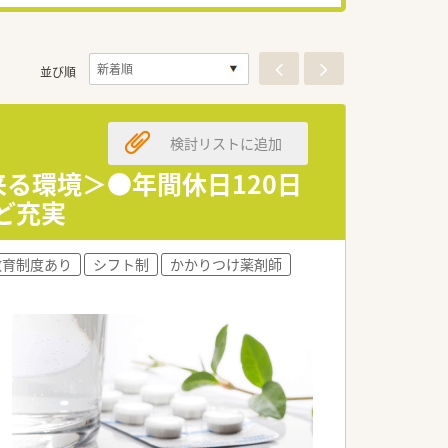
並び順
検討リストに追加
来る環境＞●年間休日120日
ど充実
教育制度あり
シフト制
かかりつけ薬剤師