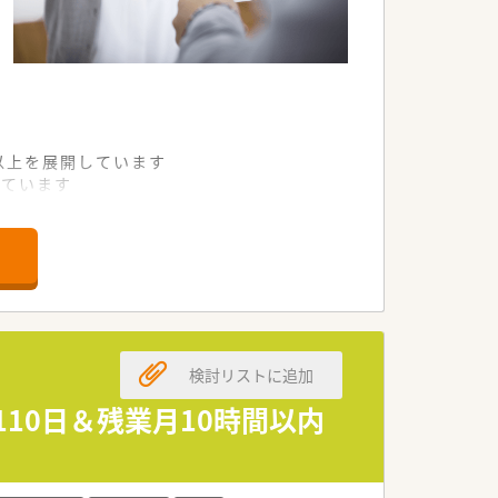
舗以上を展開しています
れています
て様々な活躍ができるフィールドを用意
舗」など様々な店舗を運営しています
最多の51店舗設置しています
一人ひとりが働きやすい環境が整備されて
検討リストに追加
10日＆残業月10時間以内