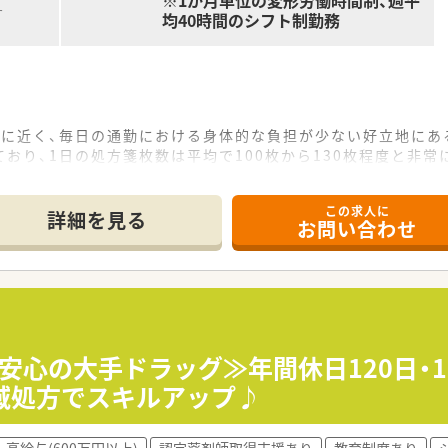
※1か月単位の変形労働時間制、週平
す
均40時間のシフト制勤務
常に近く、毎日の通勤における身体的な負担が少ない好立地にあ
おり、1日の処方箋枚数は平均で100枚から130枚程度と非常
ッフが在籍しており、互いに連携を取りながら円滑に日々の業務
この求人に
詳細を見る
お問い合わせ
店舗以上を展開しており、大手チェーンならではの安定した経営
など多角的な事業展開を行い、次世代を見据えた新しい薬局の
ン出店のため、処方元医師との関係性が非常に深く、密な連携に
円程度を想定しており、これまでのご経験や年齢などを十分に考
種手当が非常に充実しており、生活面における経済的なサポー
営安心の大手ドラッグ≫年間休日120日・
の支給があり、個人の頑張りや評価がしっかりと給与に反映され
域処方でスキルアップ♪
剤師育成コースがあり、個々のスキルレベルに応じたキャリア
高給与(600万円以上)
認定薬剤師取得支援あり
教育制度あり