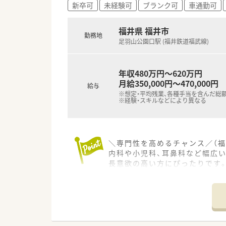
新卒可
未経験可
ブランク可
車通勤可
福井県 福井市
勤務地
足羽山公園口駅 (福井鉄道福武線)
年収480万円～620万円
月給350,000円～470,000円
給与
※想定・平均残業、各種手当を含んだ総
※経験・スキルなどにより異なる
＼専門性を高めるチャンス／（福
内科や小児科、耳鼻科など幅広い
長意欲の高い方にぴったりです
＊------------------------------
【店舗情報と応需状況について】
■足羽山公園口駅から車で8分
■近隣の医療機関より、内科や小
■在宅医療にも取り組んでおり