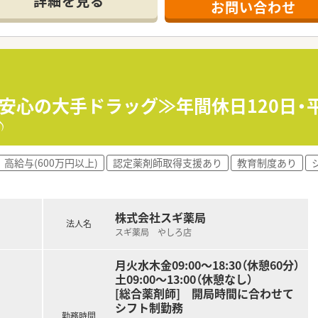
詳細を見る
お問い合わせ
ール・クリニック併設店舗」「敷地内薬局」「訪問調剤特化型店
おり「訪問調剤特化型店舗」を50店舗以上、無菌調剤室は業界
「健康経営優良法人2023（大規模法人部門）認定」等を取得し
評価制度、キャリア支援制度等があるのも特徴です
営安心の大手ドラッグ≫年間休日120日・
♪
高給与(600万円以上)
認定薬剤師取得支援あり
教育制度あり
株式会社スギ薬局
法人名
スギ薬局 やしろ店
月火水木金09:00～18:30（休憩60分）
土09:00～13:00（休憩なし）
[総合薬剤師] 開局時間に合わせて
シフト制勤務
勤務時間