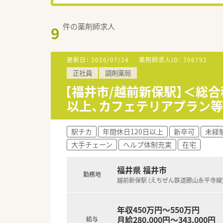
件の薬剤師求人
9
更新日：
2026/07/24
薬剤師求人ID：
706792
正社員
調剤薬局
【福井市/越前新保駅】＜総
以上、カフェテリアプラン
駅チカ
年間休日120日以上
新卒可
未経
大手チェーン
ヘルプ体制充実
在宅
福井県 福井市
勤務地
越前新保駅 (えちぜん鉄道勝山永平寺線
年収450万円～550万円
月給280,000円～343,000円
給与