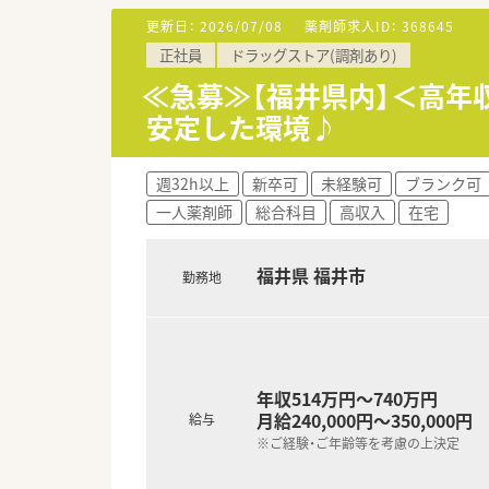
【法人特徴について】
更新日：
2026/07/08
薬剤師求人ID：
368645
■臨床検査事業を母体としてお
正社員
ドラッグストア(調剤あり)
■北陸3県を中心に毎年2〜3店
■処方箋入力の独自支援システ
≪急募≫【福井県内】＜高年
安定した環境♪
【こんな取り組みをしています】
■最新の電子薬歴システムや一
■独自の処方箋入力支援システ
週32h以上
新卒可
未経験可
ブランク可
■代休取得の推奨や有給休暇の
一人薬剤師
総合科目
高収入
在宅
【こんな方が活躍中】
■子育てや家庭との両立を目指
福井県 福井市
勤務地
■調剤未経験からスタートした
■地域の医療に深く貢献したい
年収514万円～740万円
月給240,000円～350,000円
給与
※ご経験・ご年齢等を考慮の上決定