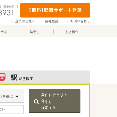
00
（祝日を除く）
【無料】転職サポート登録
企業の皆様へ
会社概要
お問い合わせ
マラボ
薬学生
支店紹介
駅
から探す
条件に合う求人
与
を選ぶ
9
件を
検索する