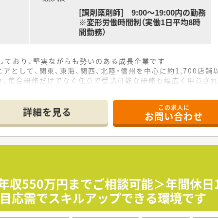
[調剤薬剤師] 9:00～19:00内の勤務
※変形労働時間制（実働1日平均8時
間勤務）
をしており、堅実ながらも勢いのある成長企業です
アとして、関東、東海、関西、北陸・信州を中心に約1,700店
り、集合研修だけでなく任意で受講可能な研修も幅広く用意さ
で活躍する従業員、将来経営幹部となる従業員など、薬剤師とし
この求人に
休み・19時までの勤務）どちらかの働き方を選択できます
詳細を見る
お問い合わせ
ール・クリニック併設店舗」「敷地内薬局」「訪問調剤特化型店
おり「訪問調剤特化型店舗」を50店舗以上、無菌調剤室は業界
「健康経営優良法人2023（大規模法人部門）認定」等を取得し
評価制度、キャリア支援制度等があるのも特徴です
年収550万円までご相談可能＞年間休日1
科目応需でスキルアップできる環境です