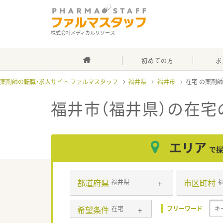
株式会社メディカルリソース
初めての方
求
薬剤師の転職・求人サイト ファルマスタッフ
福井県
福井市
在宅
福井市（福井県）の在宅
エリア
で探
都道府県
市区町村
福井県
希望条件
在宅
フリーワード