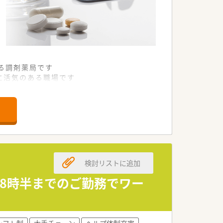
る調剤薬局です
に活気のある職場です
を遂行している環境です
基盤と将来性を備えています
形を追求し続けている企業です
よる質の高い医療を提供します
検討リストに追加
慮した上で決定されます
ト体制も万全に整っています
18時半までのご勤務でワー
る仕組みが構築されています
アップを全面的に支援します
シフト制
大手チェーン
ヘルプ体制充実