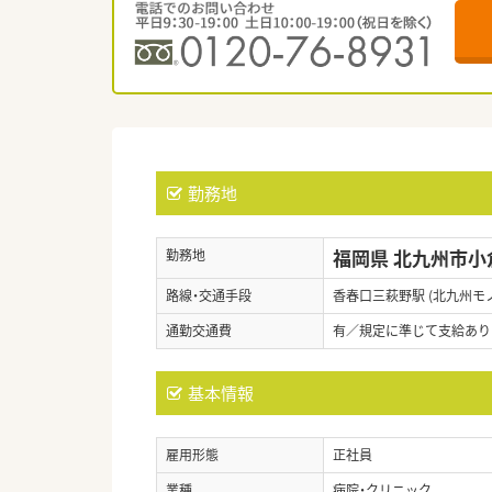
勤務地
福岡県 北九州市小
勤務地
路線・交通手段
香春口三萩野駅 (北九州モ
通勤交通費
有／規定に準じて支給あり
基本情報
雇用形態
正社員
業種
病院・クリニック