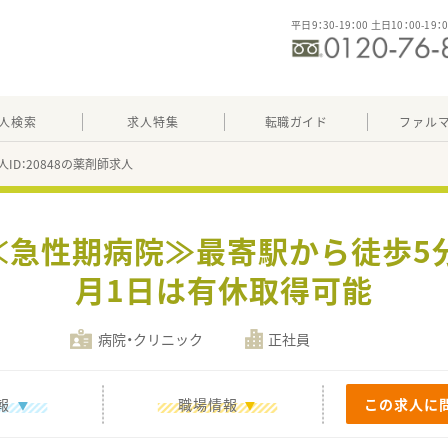
平日9：30-19：00 土日10：00-19：
人検索
求人特集
転職ガイド
ファル
人ID：20848の薬剤師求人
≪急性期病院≫最寄駅から徒歩5分
月1日は有休取得可能
病院・クリニック
正社員
報
職場情報
この求人に