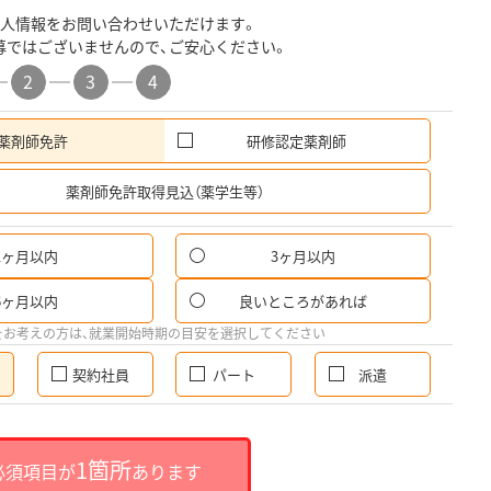
人情報をお問い合わせいただけます。
募ではございませんので、ご安心ください。
2
3
4
薬剤師免許
研修認定薬剤師
希
薬剤師免許取得見込（薬学生等）
1ヶ月以内
3ヶ月以内
6ヶ月以内
良いところがあれば
をお考えの方は、就業開始時期の目安を選択してください
契約社員
パート
派遣
1箇所
必須項目が
あります