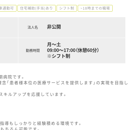
車通勤可
住宅補助(手当)あり
シフト制
~18時までの職場
非公開
法人名
月～土
09:00～17:00（休憩60分）
勤務時間
※シフト制
期病院です。
理念「患者様本位の医療サービスを提供します」の実現を目指し
スキルアップを応援しています。
。
理指導もしっかりと経験積める環境です。
ももちろん可能です。