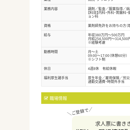
業務内容
調剤／監査／服薬指導／病
【科目】内科・外科・胃腸科
ョン科
資格
薬剤師免許をお持ちの方（
給与
年収380万円～500万円
月給254,500円～314,500
※経験考慮
勤務時間
月～土
09:00～17:00（休憩60分）
※シフト制
休日
4週8休 有給休暇
福利厚生諸手当
厚生年金／雇用保険／労災
通勤交通費・時間外手当
職場情報
求人票に書き