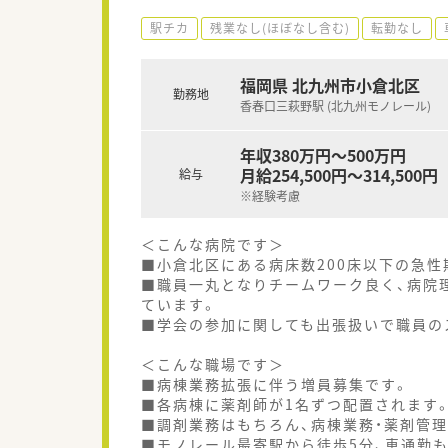
駅チカ
残業なし(ほぼなし含む)
転勤なし
福岡県 北九州市小倉北区
勤務地
香春口三萩野駅 (北九州モノレール)
年収380万円～500万円
月給254,500円～314,500円
給与
※経験考慮
＜こんな病院です＞
■小倉北区にある病床数200床以下の急性
■職員一丸となりチームワーク良く、病院
ています。
■学会の参加に関しても出張扱いで職員の
＜こんな職場です＞
■病棟業務拡張に伴う増員募集です。
■各病棟に薬剤師が1名ずつ配置されます
■調剤業務はもちろん、病棟業務・薬剤管
■モノレール最寄駅から徒歩5分、車通勤