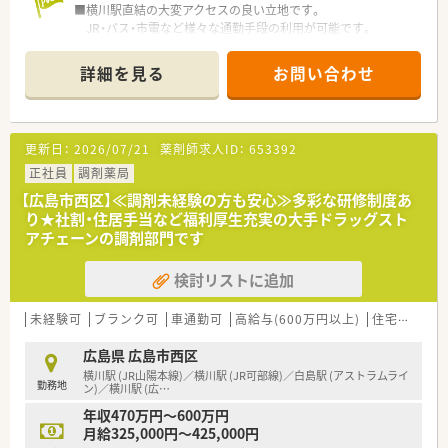
■横川駅直結の大変アクセスの良い立地です。
薬剤師の平均年齢は33歳です。
JR・バス・市電など様々な通勤手段の利用が可能です。
■調剤薬局部門で採用された薬剤師の業務は
■飲食店やスーパー、コンビニなども横川駅内・駅周辺に複数近
調剤業務（調剤・投薬・監査・在宅）がメインとなり、
くにございますので
レジ打ちなどはございません。
詳細を見る
お問い合わせ
お仕事終わりのお食事、お買い物にも困りません。
OTCについての知識も深まるためこれから必要な「マルチの
■ドラッグストア併設店舗となります。調剤薬局専用の入り口
力」が身につきます。
もございます。
■セルフメディケーションの支援として、医療・保険・福祉・マタ
■待合スペースには背もたれ付きのソファもあり、
ニティ等、
更新日：
2026/07/21
薬剤師求人ID：
653392
体調がすぐれないお客様にもゆっくりお待ち頂けます。
様々なテーマで健康セミナーを年間130回以上開催していま
■投薬口は1カ所、立ち投薬となります。
正社員
調剤薬局
す。
※配属店舗は面接次第で最終決定となります。
■医療事務との業務分担を行い、薬剤師の業務負担軽減を行って
【広島市西区】≪調剤未経験の方も安心≫多彩な研修制度あ
通勤圏内にて当店舗以外での配属となる場合がございます。
います。
り★社割・住居手当など福利厚生充実の大手ドラッグスト
■近隣に店舗数が多く、フォロー体制も整っています。
アチェーンの調剤部門です
＜設備も充実＞
■働き方改革に沿って、有給休暇消化が促進されています。
■電子薬歴・散剤自動分包機（Vマス）も完備しております。
■残業については「サービス残業」はございません。
検討リストに追加
■監査システムなどの調剤設備も導入しており、
各店舗基本的に残業は少ないため、調剤併設店でも18時半～
リスクマネジメントも徹底しています。
19時までに
機械化を進める事により、効率よいお仕事が可能となります。
未経験可
ブランク可
車通勤可
高給与(600万円以上)
住宅補助(手当)あり
は帰宅できる店舗がほとんどです。
※繁忙期等は科目によって残業が発生してしまう可能性はご
＜業務内容＞
広島県 広島市西区
ざいます。
■周辺医療機関の処方箋を応需しています。
横川駅 (JR山陽本線)／横川駅 (JR可部線)／白島駅 (アストラムライ
勤務地
■1日の処方箋枚数は15枚前後です。
ン)／横川駅 (広
…
＜こんな方にもオススメ＞
■薬剤師1名在籍。お1人でのご勤務となります。
■プライベートとのメリハリを付けて働きたい方
年収470万円～600万円
■ドラッグストア併設店舗ですが、調剤薬局業務専任でご勤務頂
■社割等の福利厚生が充実している先で働きたい方
月給325,000円～425,000円
きます。