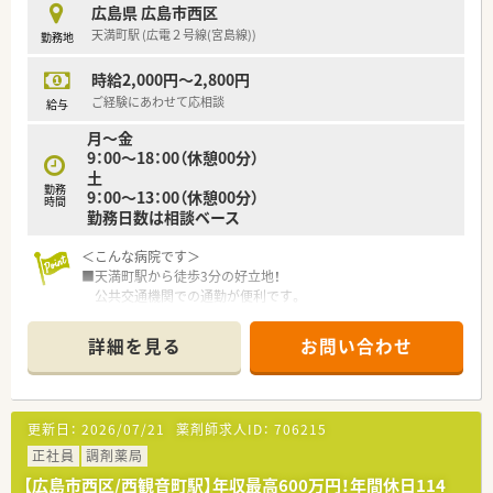
滑に業務を進めていただける方を求めています。
広島県 広島市西区
天満町駅 (広電２号線(宮島線))
勤務地
【法人特徴について】
■総合病院の経営を主体としながら、多くの介護施設を関連施設
時給2,000円～2,800円
として運営しており地域医療に貢献しております。
■日本医療機能評価機構認定の複合病院であり、確かな医療品質
ご経験にあわせて応相談
給与
と信頼性を兼ね備えた安定感のある法人となります。
月～金
■関連する介護施設ともしっかりと連携を図っており、多職種を
9：00～18：00（休憩00分）
含めて温かい職場で長期的に働く方が多い環境です。
土
勤務
9：00～13：00（休憩00分）
時間
勤務日数は相談ベース
＜こんな病院です＞
■天満町駅から徒歩3分の好立地！
公共交通機関での通勤が便利です。
■患者様は高齢者の方が多くいらっしゃいます。
設立から30年。総医療従事者116名です。
詳細を見る
お問い合わせ
■勉強会や各種研修委員会もあり。
学会発表も積極的に行われています。
＜設備について＞
更新日：
2026/07/21
薬剤師求人ID：
706215
■電子カルテ導入済みです。
無菌調剤の対応も行っています。
正社員
調剤薬局
【広島市西区/西観音町駅】年収最高600万円！年間休日114