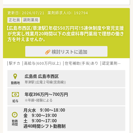
【こんな方が活躍中】
更新日：
2026/07/21
薬剤師求人ID：
192794
■子育て世代のスタッフも在籍しており、家庭との両立に理解が
ある職場で活躍しています。
正社員
調剤薬局
■患者様一人ひとりとしっかり向き合い、丁寧な服薬指導を実践
【広島市西区/草津駅】年収550万円可！5連休制度や育児支援
している方が活躍中です。
が充実し残業月20時間以下の皮膚科専門薬局で理想の働き
■チームワークを大切にし、お互いに協力しながら業務を進めら
方を叶えませんか。
れる方が揃っています。
検討リストに追加
【こんな方にオススメ】
■駅チカの職場で働きたい方や、車通勤（駐車場要相談）を希望さ
れる方にもオススメです。
駅チカ
高給与(600万円以上)
住宅補助(手当)あり
認定薬剤師取得支援あり
■大規模チェーンではなく、地域に根差したアットホームな薬局
で働きたい方に適しています。
広島県 広島市西区
草津駅 (広電２号線(宮島線))
勤務地
年収396万円～700万円
※年齢・経験による
給与
月火水 9：00～18：00
金 9：00～19：00
土 9：00～17：00
勤務
時間
週40時間シフト勤務制