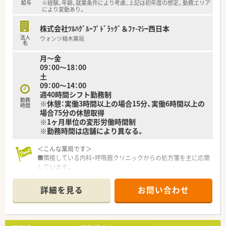
等々…
給与
※経験、年齢、就業条件により考慮、上記は初年度の想定。勤務エリア
により変動あり。
＜研修制度＞
少しでも気になった方はお問い合わせくださいませ
■充実した研修フォロー体制も好評です。
株式会社ﾂﾙﾊｸﾞﾙｰﾌﾟﾄﾞﾗｯｸﾞ＆ﾌｧ-ﾏｼｰ西日本
e-ラーニングの補助制度もあり資格取得に関しても
法人
ウォンツ楠木薬局
会社からのバックアップがございます。
名
月～金
＜法人特徴＞
09：00～18：00
■ツルハグループとして中国地方で業界最大規模の
土
ドラッグストア・調剤薬局を運営する企業です。
09：00～14：00
ドラッグストアとして売上・利益・店舗数共に業界トップクラ
週40時間シフト勤務制
スです。
勤務
※休憩：実働3時間以上の場合15分、実働6時間以上の
時間
■年間で10店舗以上の新規出店を継続しており、
場合75分の休憩取得
新卒採用に関しても中国地方で最も入社人数が多い法人で
※1ヶ月単位の変形労働時間制
す。
※勤務時間は店舗により異なる。
薬剤師の平均年齢は33歳です。
■調剤薬局部門で採用された薬剤師の業務は
＜こんな薬局です＞
調剤業務（調剤・投薬・監査・在宅）がメインとなり、
■隣接している内科・呼吸器クリニックからの処方箋を主に応需
レジ打ちなどはございません。
しています。
OTCについての知識も深まるためこれから必要な「マルチの
■アストラムライン白島駅、JR横川駅・新白島駅から徒歩圏内で
力」が身につきます。
す。
■セルフメディケーションの支援として、医療・保険・福祉・マタ
詳細を見る
お問い合わせ
■調剤併設ドラッグストアです。
ニティ等、
様々なテーマで健康セミナーを年間130回以上開催していま
＜業務内容＞
す。
■内科・呼吸器科の処方箋を主に応需していますが、他の公立医
■医療事務との業務分担を行い、薬剤師の業務負担軽減を行って