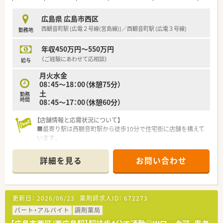
内科・糖尿病の処方箋を受けていますので、
長期処方が中心となり、一包化業務が多めです。
広島県 広島市西区
■在宅は対応しておりませんので、外来対応がメインです。
西観音町駅 (広電２号線(宮島線))／西観音町駅 (広電３号線)
勤務地
■門前クリニックは8：30～12：00となり、
8：30～9：00の間は処方箋が1枚程度、
年収450万円～550万円
12：00～12：30の間は薬歴入力をする時間となります。
（ご経験にあわせて応相談）
給与
＜研修制度＞
月火水金
■調剤経験２年未満もしくは調剤業務から
08：45～18：00（休憩75分）
１年以上離れていた方については、
土
主な勤務薬局の典型的な処方や特に注意の必要な処方を
勤務
時間
08：45～17：00（休憩60分）
最低30症例学んだ後でなければ投薬は行わないようにしてい
ます。
【店舗情報と応需状況について】
■基礎的なこともでも漏れなく教われるように
■最寄り駅は西観音町駅から徒歩10分で住宅街に店舗を構えて
OJTチェックリストを用いて教育を行っております。
います。
■希望があればグループ内の他薬局へ出張し、
■休憩室は広く、門前の休憩時間は薬局は閉局されています。
その業務を１日体験する出張研修をおこなっています。
■主に内科、糖尿病内科の処方箋を応需しており、1日の応需枚
グループ内には内科、小児科、眼科、皮膚科、整形外科、精神科
詳細を見る
お問い合わせ
数は30枚から35枚です。門前医院様は予約診療にて対応をされ
等
ています。
多くのクリニックや総合病院の門前薬局があり、
■薬剤師は常勤2名と事務員2名体制で、協力しながら業務にあ
様々な処方や調剤の仕方が勉強できます。
たっています。
■ヒアリハットなど、社内共有など積極的に行い、
更新日：
2026/06/23
薬剤師求人ID：
672273
■管理薬剤師の方は20代女性の方です。
患者様に還元できるように努めている。
パート・アルバイト
調剤薬局
【募集背景と求める人物像について】
<法人特徴>