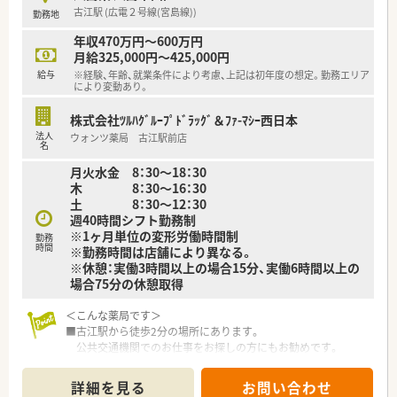
■薬剤師1名在籍。お1人でのご勤務となります。
古江駅 (広電２号線(宮島線))
勤務地
＜研修制度＞
年収470万円～600万円
■充実した研修フォロー体制も好評です。
月給325,000円～425,000円
e-ラーニングの補助制度もあり資格取得に関しても
給与
※経験、年齢、就業条件により考慮、上記は初年度の想定。勤務エリア
会社からのバックアップがございます。
により変動あり。
＜法人特徴＞
株式会社ﾂﾙﾊｸﾞﾙｰﾌﾟﾄﾞﾗｯｸﾞ＆ﾌｧ-ﾏｼｰ西日本
■ツルハグループとして中国地方で業界最大規模の
法人
ウォンツ薬局 古江駅前店
ドラッグストア・調剤薬局を運営する企業です。
名
ドラッグストアとして売上・利益・店舗数共に業界トップクラ
月火水金 8：30～18：30
スです。
木 8：30～16：30
■年間で10店舗以上の新規出店を継続しており、
土 8：30～12：30
新卒採用に関しても中国地方で最も入社人数が多い法人で
週40時間シフト勤務制
す。
※1ヶ月単位の変形労働時間制
勤務
薬剤師の平均年齢は33歳です。
時間
※勤務時間は店舗により異なる。
■調剤薬局部門で採用された薬剤師の業務は
※休憩：実働3時間以上の場合15分、実働6時間以上の
調剤業務（調剤・投薬・監査・在宅）がメインとなり、
場合75分の休憩取得
レジ打ちなどはございません。
OTCについての知識も深まるためこれから必要な「マルチの
＜こんな薬局です＞
力」が身につきます。
■古江駅から徒歩2分の場所にあります。
■セルフメディケーションの支援として、医療・保険・福祉・マタ
公共交通機関でのお仕事をお探しの方にもお勧めです。
ニティ等、
■投薬口は2台ございます。
様々なテーマで健康セミナーを年間130回以上開催していま
仕切りもついており、プライベートも守れる環境です。
す。
詳細を見る
お問い合わせ
■待合スペースには背もたれ付きのソファーがございます。