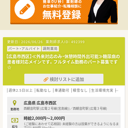
してスタートできる環境です。
【法人特徴について】
■東証プライム上場の大手医薬品卸グループに属しており、安定
した経営基盤を持っています。
■中国地方を中心に115店舗以上を展開し、地域医療を支える重
要な役割を担っています。
■調剤業務だけでなく健康サポートや介護連携にも注力し、地域
更新日：
2026/06/26
薬剤師求人ID：
492399
包括ケアシステムに貢献しています。
パート・アルバイト
調剤薬局
【広島市西区】≪外来対応のみ・休憩時間外出可能≫糖尿病の
患者様対応メインです。フルタイム勤務のパート募集です
☆
検討リストに追加
週休2.5日以上
転勤なし
車通勤可
積雪なし
生活環境充実
扶養内
広島県 広島市西区
西観音町駅 (広電２号線(宮島線))／西観音町駅 (広電３号線)
勤務地
時給2,000円～2,000円
（ご経験にあわせて応相談） 未経験の方は投薬ができるようになるま
給与
では1,800円 10～15
…