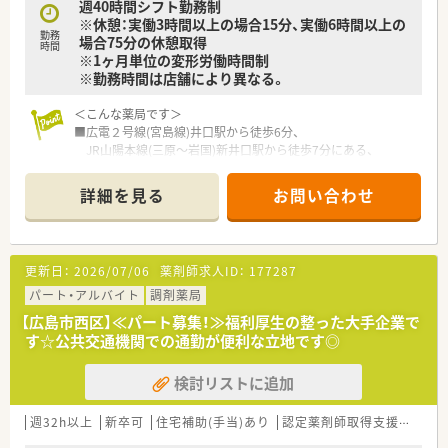
週40時間シフト勤務制
OTCについての知識も深まるためこれから必要な「マルチの力」
※休憩：実働3時間以上の場合15分、実働6時間以上の
が身につきます。
勤務
場合75分の休憩取得
時間
■セルフメディケーションの支援として、医療・保険・福祉・マタ
※1ヶ月単位の変形労働時間制
ニティ等、様々なテーマで健康セミナーを年間130回以上開催し
※勤務時間は店舗により異なる。
ています。
■医療事務との業務分担を行い、薬剤師の業務負担軽減を行って
＜こんな薬局です＞
います。
■広電２号線(宮島線)井口駅から徒歩6分、
■働き方改革に沿って、有給休暇消化が促進されています。
JR山陽本線(三原～岩国)新井口駅から徒歩7分にある、
ドラッグストア併設店舗です。
■ブルーとホワイトを基調とした、明るく清潔感のある待合スペ
詳細を見る
お問い合わせ
ースです。
■投薬口は2台ございます。
しっかりとした仕切りもございますので、
患者様のプライバシーも守りつつ、ゆっくりお話できます。
更新日：
2026/07/06
薬剤師求人ID：
177287
■キッズスペースも完備しています。
■血圧計や血管年齢の測定も出来るコーナーもあり、
パート・アルバイト
調剤薬局
薬以外の面からも患者様の健康をサポートしています。
【広島市西区】≪パート募集！≫福利厚生の整った大手企業で
■調剤室は広々としており、設備も充実しています。
す☆公共交通機関での通勤が便利な立地です◎
業務効率を上げる為にも、整理整頓されています。
※配属店舗は面接次第の決定となります。
検討リストに追加
＜設備も充実＞
■監査システムなどの調剤設備も導入しており、
週32h以上
新卒可
住宅補助(手当)あり
認定薬剤師取得支援あり
リスクマネジメントも徹底しています。