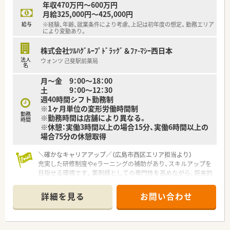
年収470万円～600万円
知識を活かしたOTC関連の対応も行っていただきます。
月給325,000円～425,000円
給与
※経験、年齢、就業条件により考慮、上記は初年度の想定。勤務エリア
【こんな取り組みをしています】
により変動あり。
■健康サポート薬局としての役割を果たすため、地域住民に向け
た健康セミナーを年間で130回以上開催しています。
株式会社ﾂﾙﾊｸﾞﾙｰﾌﾟﾄﾞﾗｯｸﾞ＆ﾌｧ-ﾏｼｰ西日本
■従業員のワークライフバランスを推進し、有給休暇の取得促進
法人
ウォンツ 己斐駅前薬局
や男性社員の育児休暇取得に向けた支援を行っています。
名
■業務の負担を軽減するため、全店舗で共通のシステムやマニュ
月～金 9：00～18：00
アルを整備し、効率の良い業務フローを確立しています。
土 9：00～12：30
週40時間シフト勤務制
※1ヶ月単位の変形労働時間制
勤務
※勤務時間は店舗により異なる。
時間
※休憩：実働3時間以上の場合15分、実働6時間以上の
場合75分の休憩取得
＼確かなキャリアアップ／（広島市西区エリア担当より）
充実した研修制度やeラーニングの補助があり、スキルアップを
目指せる環境です。薬剤師としての専門性を高めながら、将来的
なキャリア形成をしっかりとサポートします。
詳細を見る
お問い合わせ
【店舗情報と応需状況について】
■西広島駅から徒歩5分の好立地にあり、毎日の通勤も非常に便
利なドラッグストア併設の調剤薬局となっております。
■精神科や心療内科、呼吸器科、循環器科などの処方箋を1日あ