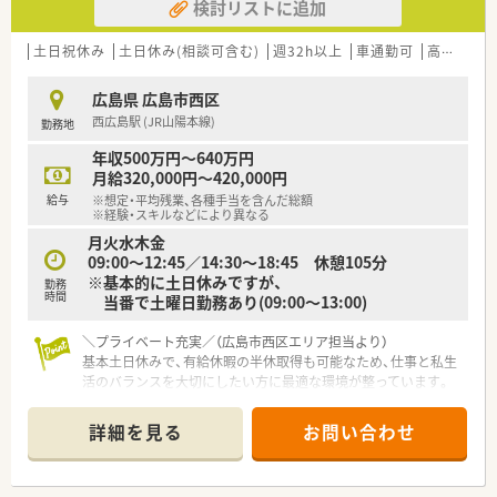
検討リストに追加
土日祝休み
土日休み(相談可含む)
週32h以上
車通勤可
高給与(600万円以上)
広島県 広島市西区
西広島駅 (JR山陽本線)
勤務地
年収500万円～640万円
月給320,000円～420,000円
給与
※想定・平均残業、各種手当を含んだ総額
※経験・スキルなどにより異なる
月火水木金
09:00～12:45／14:30～18:45 休憩105分
※基本的に土日休みですが、
勤務
時間
当番で土曜日勤務あり(09:00～13:00)
＼プライベート充実／（広島市西区エリア担当より）
基本土日休みで、有給休暇の半休取得も可能なため、仕事と私生
活のバランスを大切にしたい方に最適な環境が整っています。
【店舗情報と応需状況について】
詳細を見る
お問い合わせ
■JR山陽本線「西広島駅」より徒歩14分ほどの場所にあります。
■内科・小児科の処方箋をメインに、1日あたり30～40枚を応需
しています。