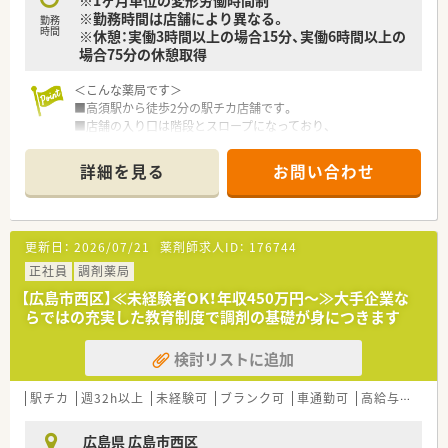
※1ヶ月単位の変形労働時間制
もオススメです。
※勤務時間は店舗により異なる。
勤務
時間
※休憩：実働3時間以上の場合15分、実働6時間以上の
場合75分の休憩取得
＜こんな薬局です＞
■高須駅から徒歩2分の駅チカ店舗です。
■店舗の入り口は階段とスロープになっており、
どなたでも入りやすい店舗となっています。
■店内は青色と白色を基調としたデザインです。
詳細を見る
お問い合わせ
■待合スペースには背もたれ付きのソファもあり、
体調がすぐれないお客様にもゆっくりお待ち頂けます。
■1,000品目以上を備えています。
漢方製剤も多数取り揃えております。
更新日：
2026/07/21
薬剤師求人ID：
176744
※配属店舗は面接次第で最終決定となります。
通勤圏内にて当店舗以外での配属となる場合がございます。
正社員
調剤薬局
【広島市西区】≪未経験者OK！年収450万円～≫大手企業な
＜設備も充実＞
らではの充実した教育制度で調剤の基礎が身につきます
■監査システムなどの調剤設備も導入しており、
リスクマネジメントも徹底しています。
検討リストに追加
機械化を進める事により、効率よいお仕事が可能となります。
＜業務内容＞
駅チカ
週32h以上
未経験可
ブランク可
車通勤可
高給与(600万円以上)
■皮膚科の処方箋を主に応需しています。
駅チカという事もあり広域からの処方もございます。
広島県 広島市西区