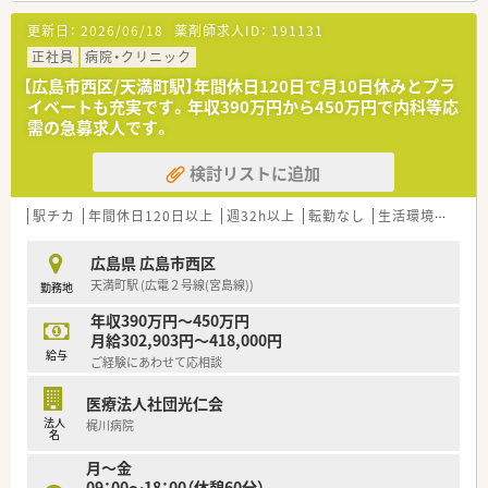
を中心に受け付けている地域密着型の薬局です。
更新日：
2026/06/18
薬剤師求人ID：
191131
■耳鼻咽喉科をメインに応需しており、繁忙期には月に約2900
枚もの処方箋に対応する活気ある職場です。
正社員
病院・クリニック
■施設2件100名分や居宅の在宅業務にも注力しており、幅広い
【広島市西区/天満町駅】年間休日120日で月10日休みとプラ
薬剤師スキルを磨くことが可能な環境です。
イベートも充実です。年収390万円から450万円で内科等応
需の急募求人です。
【募集背景と求める人物像について】
■組織のさらなる活性化と体制強化を目的として、人柄を重視し
検討リストに追加
た正社員薬剤師の増員募集を行っています。
■経験の有無よりも意欲や協調性を大切にしており、周囲と協力
しながら成長したい方を歓迎しています。
駅チカ
年間休日120日以上
週32h以上
転勤なし
生活環境充実
■店舗間が近いため相互の応援体制が整っており、欠員時も安心
して業務に取り組める募集フェーズです。
広島県 広島市西区
天満町駅 (広電２号線(宮島線))
勤務地
【法人特徴について】
■広島市内で4店舗を展開しており、ドクターの開業支援や老人
年収390万円～450万円
ホーム紹介事業も手掛ける多角的な法人です。
月給302,903円～418,000円
■社長自身が薬剤師兼ケアマネジャーであり、専門職としての職
給与
ご経験にあわせて応相談
能を存分に発揮できる土壌が整っています。
■退職金規定や育児休暇などの諸規則が完備されており、長く安
医療法人社団光仁会
心して働ける仕組み作りが徹底されています。
法人
梶川病院
名
【職場環境と雰囲気】
月～金
■30代から40代の女性スタッフが多く活躍しており、和気あい
09：00～18：00（休憩60分）
あいとした明るく温かな雰囲気が特徴です。