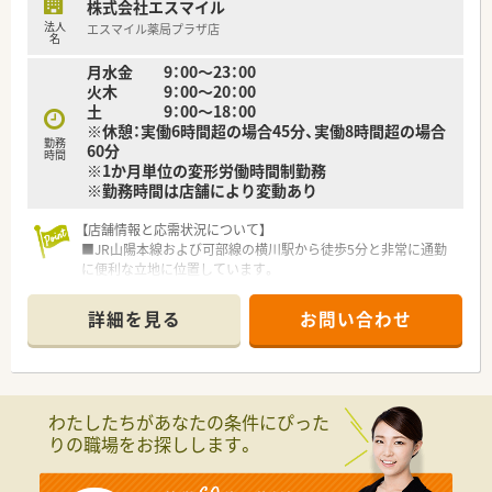
株式会社エスマイル
少しでも気になった方はお問い合わせくださいませ
法人
エスマイル薬局プラザ店
名
月水金 9：00～23：00
火木 9：00～20：00
土 9：00～18：00
※休憩：実働6時間超の場合45分、実働8時間超の場合
勤務
60分
時間
※1か月単位の変形労働時間制勤務
※勤務時間は店舗により変動あり
【店舗情報と応需状況について】
■JR山陽本線および可部線の横川駅から徒歩5分と非常に通勤
に便利な立地に位置しています。
■内科や眼科、心療内科など幅広い科目の処方箋を1日平均166
枚ほど応需しています。
詳細を見る
お問い合わせ
■薬剤師は常勤7名とパート2名、事務員4名が在籍しており手厚
い人員体制で運営しています。
【募集背景と求める人物像について】
■各地域へ異動している人材を元のエリアへ戻すための増員と
わたしたちがあなたの条件にぴった
して新たな仲間を募集しています。
りの職場をお探しします。
■自身のキャリアプランをしっかりと持ち、目標に向かって意欲
的に働ける方を求めています。
■経験者はもちろんですが、未経験やブランクがある方でも安心