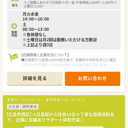
※ご経験にあわせて応相談 ※月～金：午後時給2,000円～2,400円 ※
密接な連携体制が構築されています。
給与
土曜日：2,500
…
■患者様からの健康相談に積極的に応じる「健康サポート薬局」
月火水金
の推進において、業界屈指の実績があります。
14：00～18：00
土
【求人情報について】
08：50～13：00
■年収は500万円から550万円を想定しており、これまでのご経
勤務
※各休憩なし
験を最大限に考慮して決定します。
時間
※土曜日は月2回は勤務いただける方歓迎
■住宅補助や地域手当などの各種手当が充実しており、生活面で
※上記より週3日
のサポート体制も万全に整っています。
■全国勤務や地域限定など、個々のライフスタイルに合わせた3
【店舗情報と応需状況について】
つの勤務コースから選択が可能です。
■白島駅から徒歩10分の好立地で、耳鼻科や内科を中心に幅広
い科目の処方箋を1日平均80枚から90枚応需しています。
■3月の繁忙期には月間2,900枚ほどに増えますが、常時2名から
3名の薬剤師体制で協力して対応するため安心です。
詳細を見る
お問い合わせ
■地域のクリニックと連携しており、耳鼻科メインの処方箋応需
状況であることが特徴で、多岐にわたる経験が積めます。
【募集背景と求める人物像について】
更新日：
2026/07/21
薬剤師求人ID：
227970
■体制強化のため午後から勤務可能なパート薬剤師を急募して
おり、週2日から3日のシフト制で無理なく働ける環境です。
正社員
調剤薬局
■専門的なスキルよりもお人柄を重視した採用を行っており、周
【広島市西区】≪白島駅から徒歩10分≫丁寧な指導体制あ
囲のスタッフと円滑に連携できる方を求めています。
り 近隣に店舗ありサポート体制充実◎
■他店舗への応援勤務に柔軟に対応いただけるフットワークの
軽い方は、特に積極的に採用させていただく方針です。