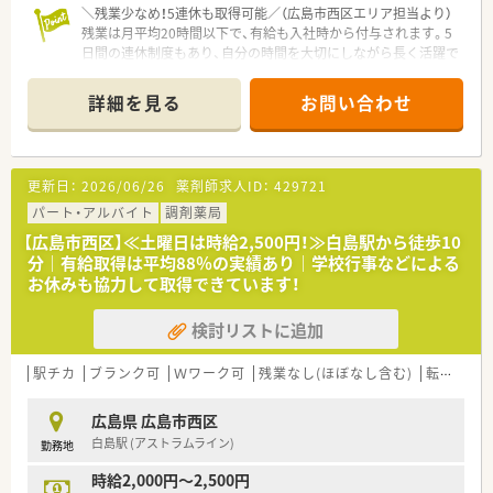
＼残業少なめ！5連休も取得可能／（広島市西区エリア担当より）
残業は月平均20時間以下で、有給も入社時から付与されます。5
日間の連休制度もあり、自分の時間を大切にしながら長く活躍で
きる環境が整っていますよ。
詳細を見る
お問い合わせ
【店舗情報と応需状況について】
■広電宮島線の草津駅から徒歩でわずか2分という、日々の通勤
が非常に便利な好立地にあります。
■近隣にある有名な皮膚科医院の処方箋をメインに、1日平均で
更新日：
2026/06/26
薬剤師求人ID：
429721
130枚ほどを応需しています。
■皮膚科に特化した専門性の高い知識を深めることができ、集中
パート・アルバイト
調剤薬局
して学べる環境が大きな魅力です。
【広島市西区】≪土曜日は時給2,500円！≫白島駅から徒歩10
分｜有給取得は平均88％の実績あり｜学校行事などによる
【募集背景と求める人物像について】
お休みも協力して取得できています！
■今後の更なるサービス向上と体制強化を目的として、即戦力と
なる正社員の増員募集を行います。
検討リストに追加
■調剤経験があり、周囲のスタッフと協力しながら円滑にコミュ
ニケーションが取れる方を求めます。
■ワークライフバランスを重視しながら、薬剤師として長く安定
駅チカ
ブランク可
Ｗワーク可
残業なし(ほぼなし含む)
転勤なし
して働きたいという意欲的な方を歓迎します。
広島県 広島市西区
【法人特徴について】
白島駅 (アストラムライン)
勤務地
■福岡県に本社を置き全国43都道府県に展開する大手チェーン
で、強固な経営基盤を誇っています。
時給2,000円～2,500円
■医療機関へのコンサルティング事業も手掛けており、医師との