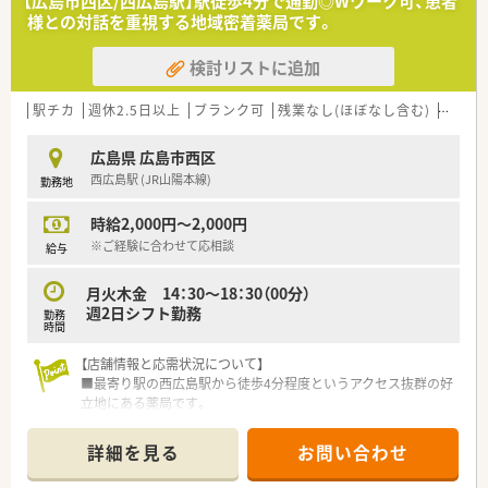
【広島市西区/西広島駅】駅徒歩4分で通勤◎Wワーク可、患者
■常勤薬剤師が1名別店舗への配属となるための募集です。
■広島県に本社を構え、広島、岡山にて店舗展開しています。
様との対話を重視する地域密着薬局です。
■50代までの年齢で、業務に積極的に取り組める方を求めてい
岡山県には5店舗ございます。
ます。
■患者さまとの出逢いを大切にし、薬のことはもちろん
検討リストに追加
■糖尿病処方に関する知識を深めたい方も歓迎しています。
食事や介護においても提案、支援していくことでQOL（生活の
質）の向上に寄与し、
【法人特徴について】
駅チカ
患者さまお一人お一人に信頼される薬局を目指しています。
週休2.5日以上
ブランク可
残業なし(ほぼなし含む)
転勤な
■グループ法人を含めて広島県と岡山県に19店舗を展開するチ
■薬剤師の資質向上にも力を入れており、イントラネットを利用
ェーン薬局です。
し、
広島県 広島市西区
■ベテラン薬剤師が多く在籍しており、安定した運営を続けてい
社内での情報共有をされています。
西広島駅 (JR山陽本線)
勤務地
ます。
■患者様一人ひとりに寄り添い、QOL向上を目指す薬局運営を
＜こんな方にもオススメ＞
時給2,000円～2,000円
しています。
■糖尿病の処方箋の勉強がしたい方
※ご経験に合わせて応相談
■プライベートも大切にしながら働きたい方
給与
等々…
月火木金 14：30～18：30（00分）
少しでも気になった方はお問い合わせくださいませ
週2日シフト勤務
勤務
時間
【店舗情報と応需状況について】
■最寄り駅の西広島駅から徒歩4分程度というアクセス抜群の好
立地にある薬局です。
■応需科目は内科が4割、眼科が4割、耳鼻科が2割で、その他外科
や循環器科も応需しています。
詳細を見る
お問い合わせ
■処方箋は1日平均40～50枚で、薬剤師は常勤1名、パート4名、
事務2名体制で運営しています。