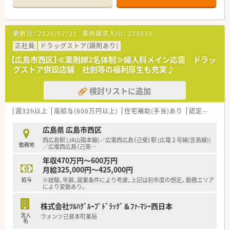
■医療事務との業務分担を行い、薬剤師の業務負担軽減を行って
シンプルで落ち着いた空間です。。
います。
血圧計もございますので患者様は自由に測定する事が可能で
■近隣に店舗数が多く、フォロー体制も整っています。
す。
■働き方改革に沿って、有給休暇消化が促進されています。
更新日：
2026/07/21
薬剤師求人ID：
178533
■調剤室も広く、綺麗に整理整頓されています。
■残業については「サービス残業」はございません。
幅広い処方に対応出来る様に在庫を整えています。
正社員
ドラッグストア(調剤あり)
各店舗基本的に残業は少ないため、調剤併設店でも18時半～
※配属店舗は面接次第の決定となります。
19時までに
【広島市西区】≪薬剤師2名体制≫婦人科メイン応需 ドラッ
は帰宅できる店舗がほとんどです。
グストア併設店舗 社割等の福利厚生も充実♪
＜設備も充実＞
※繁忙期等は科目によって残業が発生してしまう可能性はご
■電子薬歴・分包機も完備しております。
ざいます。
検討リストに追加
■監査システムなどの調剤設備も導入しており、
リスクマネジメントも徹底しています。
＜こんな方にもオススメ＞
機械化を進める事により、効率よいお仕事が可能となります。
週32h以上
高給与(600万円以上)
住宅補助(手当)あり
認定薬剤師取得支援あり
■調剤の経験を積みつつ、OTCも学べる環境に身を置きたい方
■患者様に丁寧に投薬、服薬指導を行いたい方
＜業務内容＞
広島県 広島市西区
■若い世代が毎年入る環境で、自身もスキルアップしたい方
■吉村整形クリニック・かわむらクリニックの処方を中心に幅広
西広島駅 (JR山陽本線)／広電西広島（己斐）駅 (広電２号線(宮島線))
等々…
勤務地
い処方を取り扱っている店舗となっております。
／広電西広島（己斐
…
■1日の処方箋枚数は50枚前後です。
少しでも気になった方はお問い合わせくださいませ
年収470万円～600万円
■薬剤師常勤2名、パート1名、事務2名が在籍しています。
月給325,000円～425,000円
給与
※経験、年齢、就業条件により考慮、上記は初年度の想定。勤務エリア
＜研修制度＞
により変動あり。
■充実した研修フォロー体制も好評です。
e-ラーニングの補助制度もあり資格取得に関しても
株式会社ﾂﾙﾊｸﾞﾙｰﾌﾟﾄﾞﾗｯｸﾞ＆ﾌｧ-ﾏｼｰ西日本
会社からのバックアップがございます。
法人
ウォンツ己斐本町薬局
名