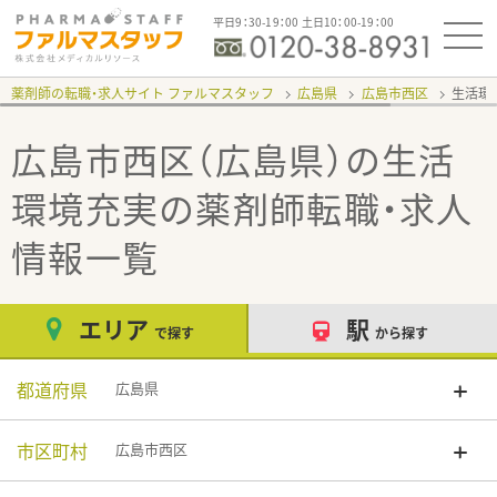
平日9：30-19：00 土日10：00-19：00
薬剤師の転職・求人サイト ファルマスタッフ
広島県
広島市西区
生活環
広島市西区（広島県）の生活
環境充実
の薬剤師転職・求人
情報一覧
エリア
駅
で探す
から探す
都道府県
広島県
市区町村
広島市西区