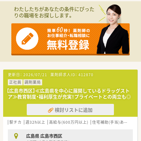
たり20枚から30枚程度幅広く応需しております。
わたしたちがあなたの条件にぴった
■現在は薬剤師2名体制で運営しており、監査システムなどの設
りの職場をお探しします。
備も導入して安全かつ効率的な業務環境を整えております。
【職場環境と雰囲気】
■薬剤師の平均年齢は33歳となっており、若手からベテランま
で幅広い年代のスタッフが協力し合う活気あふれる職場です。
■店舗の近隣にはグループの他店舗が多数あるため、急な欠員時
にもお互いに助け合える心強いフォロー体制が構築されていま
す。
■調剤室には円盤型の分包機をはじめとする最新の監査システ
ムが導入されており、リスクマネジメントも徹底されておりま
す。
更新日：
2026/07/21
薬剤師求人ID：
412870
正社員
調剤薬局
【想定されるキャリアイメージ】
■入社後は店舗での経験を積みながら、将来的には管理薬剤師や
【広島市西区】≪広島県を中心に展開しているドラッグスト
薬局長といった責任あるマネジメント職への昇格を目指せま
ア≫教育制度・福利厚生が充実！プライベートとの両立も◎
す。
■会社が提供する様々な職能別研修や資格取得支援制度を活用
検討リストに追加
することで、専門性を継続的に高めながら成長していける環境で
す。
駅チカ
週32h以上
高給与(600万円以上)
住宅補助(手当)あり
認定
■最初の数年間で複数の店舗を経験することにより、多様な処方
科目や地域特性を学び、柔軟な対応力を身につけることができま
す。
広島県 広島市西区