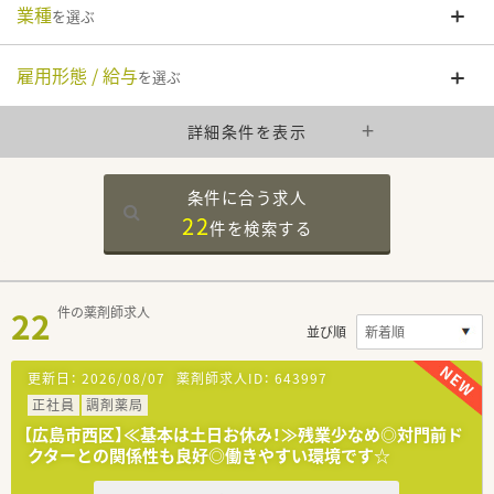
業種
を選ぶ
雇用形態 / 給与
を選ぶ
詳細条件を表示
条件に合う求人
22
件を
検索する
22
件の薬剤師求人
並び順
更新日：
2026/08/07
薬剤師求人ID：
643997
正社員
調剤薬局
【広島市西区】≪基本は土日お休み！≫残業少なめ◎対門前ド
クターとの関係性も良好◎働きやすい環境です☆