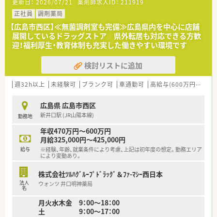
更新日：
2026/07/21
薬剤師求人ID：
211919
療機関の処方せんも幅広く取り扱っております。
います。
■第2類・3類のお薬について、質問があった際も対応いただきま
正社員
調剤薬局
■近隣に店舗数が多く、フォロー体制も整っています。
す。
■働き方改革に沿って、有給休暇消化が促進されています。
【広島市西区】≪無菌調剤室も完備≫広島県内を中心に店舗
■残業については「サービス残業」はございません。
展開しているドラッグストア 県外転居も対応できる方歓
＜設備も充実＞
各店舗基本的に残業は少ないため、調剤併設店でも18時半～
迎！福利厚生・教育体制も充実した働きやすい環境です
■監査システムなどの調剤設備も導入しており、リスクマネジメ
19時までに
ントも徹底しています。
は帰宅できる店舗がほとんどです。
検討リストに追加
※繁忙期等は科目によって残業が発生してしまう可能性はご
＜研修制度＞
ざいます。
■充実した研修フォロー体制も好評です。
週32h以上
未経験可
ブランク可
車通勤可
高給与(600万円以上)
新人研修の「商品知識」と「接客方法」を入り口に、職能別研修、
＜こんな方にもオススメ＞
薬剤師研修、資格取得講座や海外研修制度などを実施し、
■調剤の経験を積みつつ、OTCも学べる環境に身を置きたい方
広島県 広島市西区
成長したいという姿勢をバックアップしてくれます。
■患者様に丁寧に投薬、服薬指導を行いたい方
新井口駅 (JR山陽本線)
勤務地
■e-ラーニングの補助制度もございますので資格取得に関して
■若い世代が毎年入る環境で、自身もスキルアップしたい方
も会社がバックアップしてくださいます。
等々…
年収470万円～600万円
月給325,000円～425,000円
＜法人特徴＞
少しでも気になった方はお問い合わせくださいませ
給与
※経験、年齢、就業条件により考慮、上記は初年度の想定。勤務エリア
■ツルハグループとして中国地方で業界最大規模のドラッグス
により変動あり。
トア・調剤薬局を運営する企業です。ドラッグストアとして売
上・利益・店舗数共に業界トップクラスです。
株式会社ﾂﾙﾊｸﾞﾙｰﾌﾟﾄﾞﾗｯｸﾞ＆ﾌｧ-ﾏｼｰ西日本
■年間で10店舗以上の新規出店を継続しており、新卒採用に関
法人
ウォンツ 井口明神薬局
しても中国地方で最も入社人数が多い法人です。薬剤師の平均
名
年齢は33歳です。
月火水木金 9：00～18：00
■調剤薬局部門で採用された薬剤師の業務は調剤業務（調剤・投
土 9：00～17：00
薬・監査・在宅）がメインとなり、レジ打ちなどはございません。