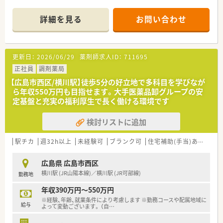
用できますよ。
■調剤薬局部門で採用された薬剤師の業務は
＊------------------------------------------＊
調剤業務（調剤・投薬・監査・在宅）がメインとなり、
詳細を見る
お問い合わせ
【店舗情報と応需状況について】
レジ打ちなどはございません。
■最寄り駅から徒歩13分ほどの場所に位置し、車通勤も可能な
OTCについての知識も深まるためこれから必要な「マルチの
ため快適にアクセスしていただくことができます。
力」が身につきます。
■近隣の内科クリニックからの処方箋をメインに応需しており、
■セルフメディケーションの支援として、医療・保険・福祉・マタ
更新日：
2026/06/29
薬剤師求人ID：
711695
1日の対応枚数は10〜15枚程度と落ち着いています。
ニティ等、
■在宅業務がないため外来の患者様に集中でき、自動分包機など
正社員
調剤薬局
様々なテーマで健康セミナーを年間130回以上開催していま
の設備も活用して効率よく調剤を進められる環境です。
す。
【広島市西区/横川駅】徒歩5分の好立地で多科目を学びなが
■医療事務との業務分担を行い、薬剤師の業務負担軽減を行って
ら年収550万円も目指せます。大手医薬品卸グループの安
【募集背景と求める人物像について】
います。
定基盤と充実の福利厚生で長く働ける環境です
■今後のより良い薬局運営を見据えた定期採用であり、長期的に
■近隣に店舗数が多く、フォロー体制も整っています。
ご活躍いただける正社員の薬剤師を募集しています。
■働き方改革に沿って、有給休暇消化が促進されています。
検討リストに追加
■地域に根ざした医療を提供するため、患者様に寄り添い丁寧な
■残業については「サービス残業」はございません。
服薬指導やコミュニケーションができる方を求めます。
各店舗基本的に残業は少ないため、調剤併設店でも18時半～
■他のスタッフと連携を取りながら、協調性を持って日々の業務
19時までに
駅チカ
週32h以上
未経験可
ブランク可
住宅補助(手当)あり
生
や自己研鑽に前向きに取り組める方を歓迎いたします。
は帰宅できる店舗がほとんどです。
※繁忙期等は科目によって残業が発生してしまう可能性はご
広島県 広島市西区
【法人特徴について】
ざいます。
横川駅 (JR山陽本線)／横川駅 (JR可部線)
勤務地
■広島県内と岡山県内において、中心部から郊外までグループ全
体で約20店舗を展開しているチェーン薬局です。
＜こんな方にもオススメ＞
年収390万円～550万円
■保険調剤事業にとどまらず、一般薬や健康食品などの販売など
■ドラッグストア業界に興味がある方
※経験、年齢、就業条件により考慮します ※勤務コースや配属地域に
地域に根ざした幅広い事業を展開している企業です。
■若い世代も活躍している法人で働きたい方
給与
よって変動ございます。 （自
…
■患者様の生活の質向上に寄与するため、食事や介護における提
等々…
案なども積極的に行い地域医療に貢献しています。