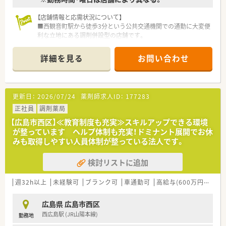
【店舗情報と応需状況について】
■西観音町駅から徒歩3分という公共交通機関での通勤に大変便
利な立地にある調剤併設型の店舗です。
■広域の医療機関から処方箋を応需しており、対応枚数は月に
160枚程度と落ち着いたペースで業務を行えます。
詳細を見る
お問い合わせ
■現在は薬剤師1名体制で運営しており、地域の患者様へ丁寧な
服薬指導や健康相談を実施している環境です。
※配属店舗は面接次第の決定となります。
更新日：
2026/07/24
薬剤師求人ID：
177283
【求人情報について】
■正社員の募集となり、年収はご経験や年齢を考慮の上で470万
正社員
調剤薬局
円から最高600万円までのご提示が可能です。
【広島市西区】≪教育制度も充実≫スキルアップできる環境
■毎月の給与には75,000円の薬剤師手当が含まれており、世帯
が整っています ヘルプ体制も充実！ドミナント展開でお休
主の方には15,000円の住宅手当も支給されます。
みも取得しやすい人員体制が整っている法人です。
■賞与は年2回支給され基本給の約4.5ヶ月分の実績があるため、
安定した収入を得ながら長く働くことができます。
検討リストに追加
【想定される業務内容】
■調剤や監査および服薬指導を中心とした業務をお任せし、レジ
週32h以上
未経験可
ブランク可
車通勤可
高給与(600万円以上)
打ちや品出し等のドラッグストア業務は発生しません。
■地域の患者様のご自宅や施設へ伺う在宅医療にも注力してお
広島県 広島市西区
り、他職種と連携した居宅療養管理指導も実施します。
西広島駅 (JR山陽本線)
勤務地
■調剤業務の合間には第一類医薬品の販売や健康相談など、専門