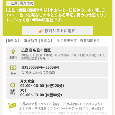
OTCについての知識も深まるためこれから必要な「マルチの
正社員
調剤薬局
力」が身につきます。
＜設備も充実＞
【広島市西区/西観音町駅】木土午後＋日祝休み。処方箋1日
■セルフメディケーションの支援として、医療・保険・福祉・マタ
■監査システムなどの調剤設備も導入しており、
10〜15枚で在宅なしのゆとりある環境。長めの休憩でリフ
ニティ等、
リスクマネジメントも徹底しています。
レッシュでき18時半頃退社です。
様々なテーマで健康セミナーを年間130回以上開催していま
機械化を進める事により、効率よいお仕事が可能となります。
す。
分包機（円盤）もございます。
検討リストに追加
■医療事務との業務分担を行い、薬剤師の業務負担軽減を行って
います。
＜業務内容＞
■近隣に店舗数が多く、フォロー体制も整っています。
■精神科, 心療内科, 呼吸器科, 循環器科, 消化器科
転勤なし
車通勤可
積雪なし
生活環境充実
教育制度あり
大手チ
■働き方改革に沿って、有給休暇消化が促進されています。
などの処方や、その他広域からの処方に対応してます。
■残業については「サービス残業」はございません。
広島県 広島市西区
各店舗基本的に残業は少ないため、調剤併設店でも18時半～
＜研修制度＞
西観音町駅 (広電３号線)／舟入南町駅 (広電６号線(江波線))／舟入
勤務地
19時までに
■充実した研修フォロー体制も好評です。
南町駅 (広電８号線(
…
は帰宅できる店舗がほとんどです。
e-ラーニングの補助制度もあり資格取得に関しても
年収500万円～550万円
※繁忙期等は科目によって残業が発生してしまう可能性はご
会社からのバックアップがございます。
ざいます。
（ご経験にあわせて応相談）
給与
＜法人特徴＞
月火水金
＜こんな方にもオススメ＞
■ツルハグループとして中国地方で業界最大規模の
09：00～18：00（休憩120分）
■調剤の経験を積みつつ、OTCも学べる環境に身を置きたい方
ドラッグストア・調剤薬局を運営する企業です。
木土
■色々な店舗で経験を積みたい方
ドラッグストアとして売上・利益・店舗数共に業界トップクラ
勤務
時間
09：00～13：00（休憩00分）
等々…
スです。
■年間で10店舗以上の新規出店を継続しており、
＼長めの休憩でメリハリ勤務／（広島市西区エリア担当より）
少しでも気になった方はお問い合わせくださいませ
新卒採用に関しても中国地方で最も入社人数が多い法人で
木土午後＋日祝休みでプライベート充実！休憩が長い分18時半
す。
頃までの勤務となりますが、中抜けで用事を済ませるなど有効活
薬剤師の平均年齢は33歳です。