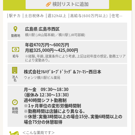
は帰宅できる店舗がほとんどです。
検討リストに追加
機械化を進める事により、効率よいお仕事が可能となります。
※繁忙期等は科目によって残業が発生してしまう可能性はご
ざいます。
＜業務内容＞
駅チカ
土日祝休み
週32h以上
高給与(600万円以上)
住宅補助(手当)あり
■婦人科の処方箋を応需しています。
＜こんな方にもオススメ＞
ドラッグストア併設店という事もあり、
■調剤の経験を積みつつ、OTCも学べる環境に身を置きたい方
広島県 広島市西区
お買い物に来た方が処方箋を持ってくる事もありますので、
■患者様に丁寧に投薬、服薬指導を行いたい方
横川駅 (JR山陽本線)／横川駅 (JR可部線)
勤務地
広域からの処方箋にも対応しています。
■若い世代が毎年入る環境で、自身もスキルアップしたい方
■1日の処方箋枚数は40枚程度で、
等々…
年収470万円～600万円
薬剤師2名体制となっています。
月給325,000円～425,000円
■ドラッグストア併設店舗ですが、
少しでも気になった方はお問い合わせくださいませ
給与
※経験、年齢、就業条件により考慮、上記は初年度の想定。勤務エリア
調剤薬局業務専任でご勤務頂きます。
により変動あり。
＜研修制度＞
株式会社ﾂﾙﾊｸﾞﾙｰﾌﾟﾄﾞﾗｯｸﾞ＆ﾌｧ-ﾏｼｰ西日本
■充実した研修フォロー体制も好評です。
法人
ウォンツ横川駅ビル薬局
e-ラーニングの補助制度もあり資格取得に関しても
名
会社からのバックアップがございます。
月～金 09：30～18：30
（昼休み 12：30～13：30）
＜法人特徴＞
週40時間シフト勤務制
■ツルハグループとして中国地方で業界最大規模の
※1ヶ月単位の変形労働時間制
ドラッグストア・調剤薬局を運営する企業です。
勤務
※勤務時間は店舗により異なる。
時間
ドラッグストアとして売上・利益・店舗数共に業界トップクラ
※休憩：実働3時間以上の場合15分、実働6時間以上の
スです。
場合75分の休憩取得
■年間で10店舗以上の新規出店を継続しており、
新卒採用に関しても中国地方で最も入社人数が多い法人で
＜こんな薬局です＞
す。