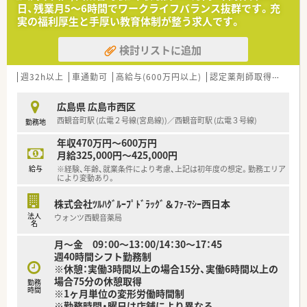
＜業務内容＞
日、残業月5～6時間でワークライフバランス抜群です。充
■入院調剤、薬剤管理指導、院内製剤（IVH)、
実の福利厚生と手厚い教育体制が整う求人です。
無菌製剤業務等、病棟業務など、
幅広い業務の経験を積む事が出来ます。
検討リストに追加
■チーム医療にも参加しています。
感染制御チーム（ICT）
栄養管理サポートチーム（NST）
週32h以上
車通勤可
高給与(600万円以上)
認定薬剤師取得支援あり
摂食嚥下チーム
褥瘡対策チーム
広島県 広島市西区
医療安全対策チーム
西観音町駅 (広電２号線(宮島線))／西観音町駅 (広電３号線)
勤務地
糖尿病透析予防チーム など
年収470万円～600万円
＜研修制度＞
月給325,000円～425,000円
■先輩薬剤師からのOJT研修がございます。
給与
※経験、年齢、就業条件により考慮、上記は初年度の想定。勤務エリア
経験の浅い方も安心くださいませ。
により変動あり。
＜こんな方にもオススメ＞
株式会社ﾂﾙﾊｸﾞﾙｰﾌﾟﾄﾞﾗｯｸﾞ＆ﾌｧ-ﾏｼｰ西日本
■生活背景が変わっても長く働き続けたい方
法人
ウォンツ西観音薬局
■チーム医療に参加したい方
名
■お休みの時間もしっかり確保したい方
月～金 09：00～13：00/14：30～17：45
等々…
週40時間シフト勤務制
※休憩：実働3時間以上の場合15分、実働6時間以上の
少しでも気になった方はお問い合わせくださいませ
場合75分の休憩取得
勤務
時間
※1ヶ月単位の変形労働時間制
※勤務時間・曜日は店舗により異なる。