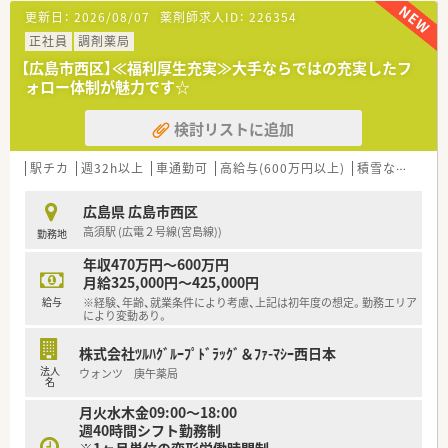
■広島では貴重な土日休みで、プライベートの予定も立てやすい
更新日：
2026/08/07
薬剤師求人ID：
226354
です。
正社員
調剤薬局
【法人特徴について】
【広島市西区】≪福利厚生充実≫大手ならではの充実したフ
■広島県を中心に約30店舗展開しており、クリニックの門前薬
ォロー体制が魅力です☆
局が多いです。
■創立から30年を超え、優良企業紹介サイトに選ばれるほど業
検討リストに追加
績は好調です。
■患者様ファーストを心がけ、当たり前のことを当たり前に徹底
する組織作りを目指しています。
駅チカ
週32h以上
車通勤可
高給与(600万円以上)
積雪なし
生活
【勤務実態について】
広島県 広島市西区
■時間外手当や休日手当は1分単位で計算され、適切に支給され
高須駅 (広電２号線(宮島線))
勤務地
ます。
■昼休憩時間中の勤務も残業代として計算して支給されるのが
年収470万円～600万円
特徴です。
月給325,000円～425,000円
■冬季や連休前など忙しい時期には、フリーの薬剤師がサポート
給与
※経験、年齢、就業条件により考慮、上記は初年度の想定。勤務エリア
に入ります。
により変動あり。
【こんな方にオススメ】
株式会社ﾂﾙﾊｸﾞﾙｰﾌﾟﾄﾞﾗｯｸﾞ＆ﾌｧ-ﾏｼｰ西日本
■メリハリをつけて働きたい方や、プライベートも大切にしたい
法人
ウォンツ 庚午薬局
方にオススメです。
名
■これから在宅業務に挑戦したいと考えている方にも最適な環
月火水木金09:00～18:00
境です。
週40時間シフト勤務制
■福利厚生が充実している法人で、長く安定して勤務したい方に