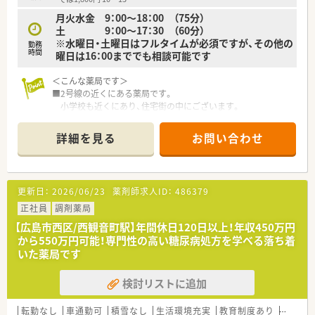
月火水金 9：00～18：00 （75分）
土 9：00～17：30 （60分）
※水曜日・土曜日はフルタイムが必須ですが、その他の
勤務
時間
曜日は16：00まででも相談可能です
＜こんな薬局です＞
■2号線の近くにある薬局です。
小学校も近くにあり、住宅街の中にございます。
■西観音町駅から徒歩10分です。
■ビルの1階部分に店舗を構えています。
詳細を見る
お問い合わせ
オレンジ色の屋根があり明るい印象です。
大通りから少し入っているところなので、
車通りも多すぎず落ち着いています。
■扶養内の勤務となります。
更新日：
2026/06/23
薬剤師求人ID：
486379
午前中のみのため、午後の予定も組み立てやすい
働き方が適います。
正社員
調剤薬局
■月曜日は予約診療・午前中に処方箋は集中し、
【広島市西区/西観音町駅】年間休日120日以上！年収450万円
午前7～8割・午後3～2割程度となっています。
から550万円可能！専門性の高い糖尿病処方を学べる落ち着
■処方箋内容は、新規患者様には14日、
いた薬局です
通常処方は30日、
遠方来院される方は60日～90日です。
検討リストに追加
＜業務内容＞
■外来対応がメインです。
転勤なし
車通勤可
積雪なし
生活環境充実
教育制度あり
大手チ