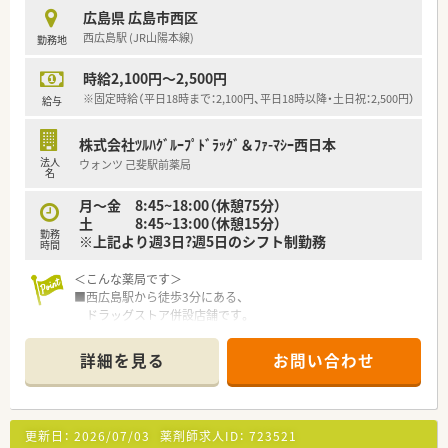
機械化を進める事により、効率よいお仕事が可能となります。
広島県 広島市西区
■在宅にも注力をしている店舗のため、
西広島駅 (JR山陽本線)
勤務地
無菌調剤室も完備している店舗です。
時給2,100円～2,500円
＜業務内容＞
■外来は広域対応で、在宅に注力している店舗です。
※固定時給（平日18時まで：2,100円、平日18時以降・土日祝：2,500円）
給与
■薬剤師は7名在籍しています。
株式会社ﾂﾙﾊｸﾞﾙｰﾌﾟﾄﾞﾗｯｸﾞ＆ﾌｧ-ﾏｼｰ西日本
＜研修制度＞
法人
ウォンツ 己斐駅前薬局
■充実した研修フォロー体制も好評です。
名
e-ラーニングの補助制度もあり資格取得に関しても
月～金 8:45~18:00（休憩75分）
会社からのバックアップがございます。
土 8:45~13:00（休憩15分）
勤務
※上記より週3日?週5日のシフト制勤務
＜法人特徴＞
時間
■ツルハグループとして中国地方で業界最大規模の
ドラッグストア・調剤薬局を運営する企業です。
＜こんな薬局です＞
ドラッグストアとして売上・利益・店舗数共に業界トップクラ
■西広島駅から徒歩3分にある、
スです。
ドラッグストア併設店舗です。
■年間で10店舗以上の新規出店を継続しており、
車通勤不可のため、公共交通機関・自転車等で通勤ください。
新卒採用に関しても中国地方で最も入社人数が多い法人で
■白と青を基調とした薬局となっています。
詳細を見る
お問い合わせ
す。
■薬局内にソファーもございますが、
薬剤師の平均年齢は33歳です。
調剤を待っている間に買い物を済まされる
■調剤薬局部門で採用された薬剤師の業務は
患者様もいらっしゃいます。
調剤業務（調剤・投薬・監査・在宅）がメインとなり、
■漢方製剤も取り扱いがある店舗です。
更新日：
2026/07/03
薬剤師求人ID：
723521
レジ打ちなどはございません。
※配属店舗は面接次第の決定となります。