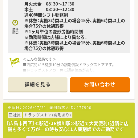
＜法人特徴＞
月火水金 08：30～17：30
■ツルハグループとして中国地方で業界最大規模の
木土 08：30～12：30
ドラッグストア・調剤薬局を運営する企業です。
週40時間シフト勤務制
ドラッグストアとして売上・利益・店舗数共に業界トップクラ
※休憩：実働3時間以上の場合15分、実働6時間以上の
スです。
場合75分の休憩取得
■年間で10店舗以上の新規出店を継続しており、
勤務
※1ヶ月単位の変形労働時間制
時間
新卒採用に関しても中国地方で最も入社人数が多い法人で
※勤務時間は店舗により異なる。
す。
※休憩：実働3時間以上の場合15分、実働6時間以上の
薬剤師の平均年齢は33歳です。
場合75分の休憩取得
■調剤薬局部門で採用された薬剤師の業務は
調剤業務（調剤・投薬・監査・在宅）がメインとなり、
＜こんな薬局です＞
レジ打ちなどはございません。
■西広島から徒歩10分の調剤併設ドラッグストアです。
OTCについての知識も深まるためこれから必要な「マルチの
■ドラッグストアの一角に調剤薬局があり、
力」が身につきます。
自動ドアで区切られています。
■セルフメディケーションの支援として、医療・保険・福祉・マタ
■木目調の落ち着いた雰囲気の
ニティ等、
詳細を見る
お問い合わせ
受付カウンターがございます。
様々なテーマで健康セミナーを年間130回以上開催していま
■綺麗に整頓されている調剤室です。
す。
■漢方製剤の取り扱いもございます。
■医療事務との業務分担を行い、薬剤師の業務負担軽減を行って
※配属店舗は面接次第で最終決定となります。
います。
更新日：
2026/07/21
薬剤師求人ID：
177900
通勤圏内にて当店舗以外での配属となる場合がございます。
■近隣に店舗数が多く、フォロー体制も整っています。
正社員
ドラッグストア(調剤あり)
■働き方改革に沿って、有給休暇消化が促進されています。
＜設備も充実＞
■残業については「サービス残業」はございません。
【広島市西区】≪駅近・JR横川駅≫駅近で大変便利！近隣に店
■電子薬歴・分包機（円盤）も完備しております。
各店舗基本的に残業は少ないため、調剤併設店でも18時半～
舗も多くて万が一の時も安心！1人薬剤師でのご勤務です
■監査システムなどの調剤設備も導入しており、
19時までに
リスクマネジメントも徹底しています。