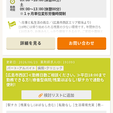
土
■毎朝の朝礼や個々のスキルアップ目標の発表を通じて、チーム
勤務
09：00～13：00（休憩00分）
全員で高い志を持って業務に励んでいます。
時間
※１ヶ月単位変形労働時間制
■投薬台にカメラを設置するなど患者様とのトラブル防止にも
配慮し、安心して働ける設備が整っています。
＼仕事と私生活の両立／（広島市西区エリア担当より）
[18時には帰り始められる残業の少ない環境です。年間休日も
120日あり、お休みもしっかり確保できるので、ご家庭や趣味と
の両立を重視する方に最適です。]
＊------------------------------------------＊
詳細を見る
お問い合わせ
【店舗情報と応需状況について】
■天満町駅から徒歩3分という好立地にあり、公共交通機関での
毎日の通勤も非常に便利な病院の求人となります。
更新日：
2026/06/23
薬剤師求人ID：
191093
■内科や外科、整形外科など幅広い科目に対応しており、高齢の
患者様が多くご来院される地域密着型の環境です。
パート・アルバイト
病院・クリニック
■電子カルテ導入済みで無菌調剤にも対応しており、設備が充実
【広島市西区】≪勤務日数ご相談ください。≫平日18:00まで
した環境でスムーズに業務へ取り組むことができます。
勤務できる方！/療養型病院/残業ほぼなし！駅チカで通勤も
便利！
【募集背景と求める人物像について】
■現在産休や転居を控えるスタッフがおり、現場業務を牽引して
検討リストに追加
いただける経験豊富な方を急募している状況です。
■将来的にキャリアアップを目指し、責任感を持って長くご勤務
いただける意欲的な薬剤師を歓迎しております。
駅チカ
残業なし(ほぼなし含む)
転勤なし
生活環境充実
教育制度あり
■周囲とコミュニケーションを取りながら、多職種と連携して円