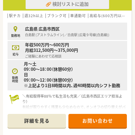
検討リストに追加
【法人特徴について】
■広島エリアで4店舗を展開し、社長は薬剤師とケアマネ資格を
駅チカ
週32h以上
ブランク可
車通勤可
高給与(600万円以上)
積
併せ持つため介護分野にも強い視点を持つ法人です。
■育児介護休業規定や退職金制度などの福利厚生が整備されて
広島県 広島市西区
おり、長く安定して働ける体制がしっかり整っています。
白島駅 (アストラムライン)／白島駅 (広電９号線(白島線))
勤務地
■調剤事業のほかにドクターの開業支援や老人ホームの紹介事
業も手掛けており、多角的に地域医療を支えています。
年収500万円～600万円
月給312,500円～375,000円
【求人情報について】
給与
ご経験にあわせて応相談
■平日の午後は時給2,000円から2,400円、土曜日は時給2,500円
月～土
という高待遇で、経験に応じて相談も可能です。
09：00～18：00（休憩60分）
■1日4時間からの短時間勤務が可能で、Wワークを希望される
日
方やプライベートを優先したい方にも適した求人です。
勤務
09：00～12：00（休憩00分）
■有給休暇取得率が平均88％と非常に高く、法令通りの付与に
時間
※上記より1日8時間以内、週40時間以内シフト勤務
加えて休みを取りやすい風通しの良い職場環境です。
＼有給取得率88％で私生活も充実／（広島市西区エリア担当よ
り）
有給が取りやすく残業も少なめなので、オンオフの切り替えがバ
ッチリできます。近隣店舗との連携も強く、急なお休みにも柔軟
に対応できる安心のサポート体制が自慢です。
詳細を見る
お問い合わせ
【店舗情報と応需状況について】
■白島駅から徒歩9分の場所に位置し、近隣クリニックの処方箋