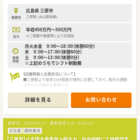
盤が非常に安定している安心の法人です。
■全国規模で展開しながらも地域密着の薬局運営を大切にし、患
広島県 三原市
者様からの信頼を第一に考えています。
三原駅 (JR山陽本線)
勤務地
■地域ごとの特性やニーズを的確に把握するため、エリアごとに
運営会社を分ける体制をとっています。
年収450万円～550万円
【求人情報について】
※ご経験や面接等により応相談
給与
■年収は経験やスキルに応じて500万円から550万円の提示が可
月火水金 9：00～18：00（休憩60分）
能で、高待遇が期待できる案件です。
木 9：00～17：00（休憩60分）
■年間休日は120日以上確保されており、仕事とプライベートの
土 9：00～13：00（休憩0分）
勤務
バランスが取りやすい環境です。
時間
※上記のうちでシフト制勤務
■広域勤務が可能な場合には借上社宅制度が利用でき、自己負担
なしで住居を確保することも可能です。
【店舗情報と応需状況について】
■三原駅より徒歩10分程度の場所に位置しており、毎日の通勤
アクセスが良好な環境です。
■近隣の内科クリニックから1日平均40枚の処方箋を応需し、丁
寧な業務を行っています。
詳細を見る
お問い合わせ
■常勤薬剤師2名と事務スタッフ1名の少人数体制で、連携を取
りながら勤務しています。
【募集背景と求める人物像について】
更新日：
2026/06/17
薬剤師求人ID：
330318
■欠員補充に伴い、即戦力となる経験者から意欲的な未経験者ま
で幅広く歓迎しています。
正社員
調剤薬局
■地域医療への貢献に関心が高く、患者様に対して明るく親身に
【三原市】≪全国大手薬局≫駅チカ 社内研修にて研修認定