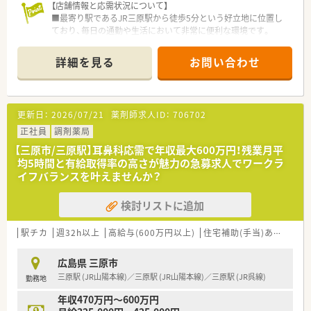
【店舗情報と応需状況について】
■最寄り駅であるJR三原駅から徒歩5分という好立地に位置し
ており、毎日の通勤や生活において非常に便利な環境です。
■近隣の医療機関からは内科や呼吸器科をはじめ、整形外科や皮
膚科など多岐にわたる科目の処方箋を応需しています。
詳細を見る
お問い合わせ
■1日平均55枚の処方箋に対して薬剤師は常勤4名とパート1名
が在籍しており、事務も6名いるため手厚い人員体制です。
【募集背景と求める人物像について】
更新日：
2026/07/21
薬剤師求人ID：
706702
■地域の患者様により良い医療サービスを提供するため、将来を
見据えた体制強化を目的として薬剤師の増員募集を行います。
正社員
調剤薬局
■変化を恐れずに新しいことへ前向きに挑戦できる方や、自身の
【三原市/三原駅】耳鼻科応需で年収最大600万円！残業月平
スキルアップに対して意欲的な方を歓迎している職場です。
均5時間と有給取得率の高さが魅力の急募求人でワークラ
■未経験の方でも30代までなら応募が可能であり、経験者であ
イフバランスを叶えませんか？
れば40代半ばまで幅広く相談に乗っていただける環境です。
検討リストに追加
【法人特徴について】
■全国に460店舗以上を展開している大手調剤薬局グループで
ありながら、地域密着の姿勢を大切にしている企業です。
駅チカ
週32h以上
高給与(600万円以上)
住宅補助(手当)あり
認定
■母体は一部上場企業であり経営基盤が非常に安定しているた
め、長期的な視点で安心してキャリアを築くことが可能です。
広島県 三原市
■地域ごとの特性やニーズを細かく把握するためにエリアごと
三原駅 (JR山陽本線)／三原駅 (JR山陽本線)／三原駅 (JR呉線)
勤務地
に運営会社を分けており、地域医療への貢献を追求しています。
年収470万円～600万円
【求人情報について】