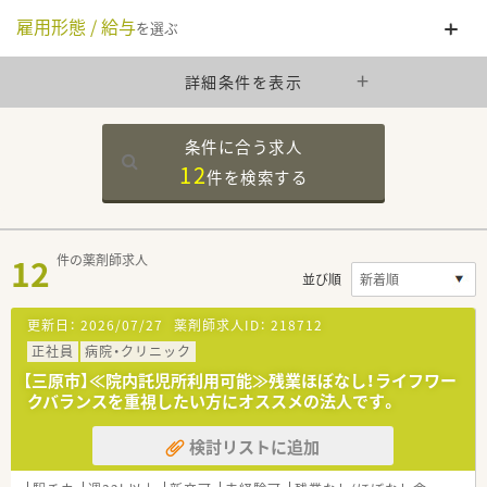
雇用形態 / 給与
を選ぶ
詳細条件を表示
条件に合う求人
12
件を
検索する
12
件の薬剤師求人
並び順
更新日：
2026/07/27
薬剤師求人ID：
218712
正社員
病院・クリニック
【三原市】≪院内託児所利用可能≫残業ほぼなし！ライフワー
クバランスを重視したい方にオススメの法人です。
検討リストに追加