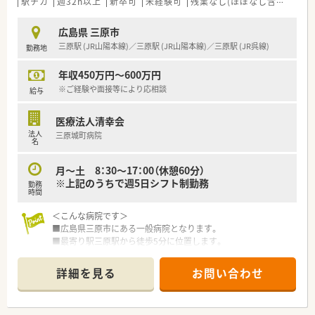
駅チカ
週32h以上
新卒可
未経験可
残業なし(ほぼなし含む)
転
広島県 三原市
三原駅 (JR山陽本線)／三原駅 (JR山陽本線)／三原駅 (JR呉線)
勤務地
年収450万円～600万円
※ご経験や面接等により応相談
給与
医療法人清幸会
法人
三原城町病院
名
月～土 8：30～17：00（休憩60分）
※上記のうちで週5日シフト制勤務
勤務
時間
＜こんな病院です＞
■広島県三原市にある一般病院となります。
■最寄り駅三原駅から徒歩5分に位置します。
■病床数188床の急性期、回復期、慢性期を有している病院で
す。（一般病床148床・療養病床40床）
詳細を見る
お問い合わせ
■循環器内科、整形外科、血液内科、腎臓内科（人工透析）を中心
とした診療科全１５科を標榜する病院です。
■前年度１日平均の利用者数は一般病床86人・療養型病床20.7