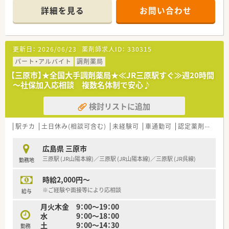
■年間休日は114日確保されており、週40時間の変形労働時間制
■処方箋は広域科目を1日平均50枚から60枚ほど応需しており、
詳細を見る
お問い合わせ
を採用することで心身ともにリフレッシュしながら勤務が可能
多種多様な医療機関の処方に触れることで幅広い知識が身につ
です。
きます。
■有給休暇は1時間単位から取得できる便利な制度を導入してお
■薬剤師は常時2名から3名体制で運営されているため、一人ひ
り、平均取得日数も12日と高く、自由度の高い働き方が実現でき
とりの業務負担が適切に分散され、無理なく調剤に専念できる体
更新日：
2026/06/23
薬剤師求人ID：
330315
ます。
制です。
パート・アルバイト
調剤薬局
【募集背景と求める人物像について】
【三原市】★全国大手調剤薬局★≪JR三原駅すぐ≫週20時間
■地域に根ざしたヘルスケアステーションとしての機能を強化
～社保加入応相談 複数名体制で安心♪
するため、質の高い医療を提供できる正社員薬剤師を募集してお
ります。
検討リストに追加
■調剤業務の経験があり、お客様の健康をトータルでサポートし
たいという情熱を持った、コミュニケーション能力の高い方を求
めています。
駅チカ
土日休み(相談可含む)
未経験可
車通勤可
認定薬剤師取得支援あり
■変化を恐れずに新しい取り組みへ挑戦できる方や、周囲のスタ
ッフと協力して円滑に業務を進めることができる協調性のある
広島県 三原市
方を歓迎します。
三原駅 (JR山陽本線)／三原駅 (JR山陽本線)／三原駅 (JR呉線)
勤務地
【想定される業務内容】
時給2,000円～
■処方箋に基づく調剤、監査、服薬指導といった基本業務に加
え、OTC販売を通じたセルフメディケーションの提案も積極的に
※ご経験や面接等により応相談
給与
行います。
月火木金 9：00～19：00
■在宅医療にも力を入れており、お薬の管理だけでなく衛生用品
水 9：00～18：00
や生活必需品のご案内など、生活面からのトータルサポートを経
土 9：00～14：30
勤務
験できます。