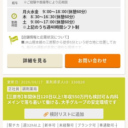
※ご経験や面接等により応相談
給与
少しでも気になった方はお問い合わせくださいませ
月火水金 9：00～18：00（休憩60分）
木 8：30～16：30（休憩60分）
土 9：00～17：00（休憩60分）
勤務
時間
※上記のうち週40時間シフト制
【店舗情報と応需状況について】
■JR山陽本線の三原駅から徒歩5分という好立地に位置してお
り、毎日の通勤が非常に便利な環境です。
■主な処方箋応需科目は内科や循環器科、眼科が中心であり、地
域医療に貢献できる環境が整っています。
詳細を見る
お問い合わせ
■1日の処方箋枚数は約50枚程度で、現在は常勤薬剤師2名と事
務1名の体制で業務を行っています。
【募集背景と求める人物像について】
更新日：
2026/06/17
薬剤師求人ID：
330820
■地域医療への貢献を目指し体制強化のための増員募集を行っ
ており、意欲的な方を歓迎しています。
正社員
調剤薬局
■前向きに新しいことに挑戦できる方を求めており、自身のスキ
【三原市】年間休日120日以上！年収550万円も検討可＆内科
ルアップを目指す方に適しています。
メインで落ち着いて働ける、大手グループの安定環境です
■調剤経験がある方を優先していますが、ブランクがある方や経
験が浅い方も相談可能な環境です。
検討リストに追加
【法人特徴について】
■東証プライム市場上場のグループ企業が運営しており、経営基
駅チカ
週32h以上
新卒可
未経験可
ブランク可
車通勤可
住宅補