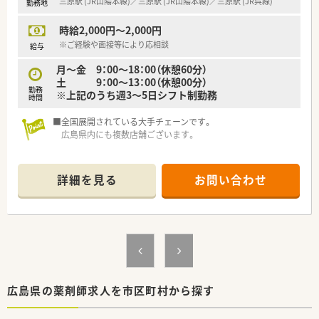
三原駅 (JR山陽本線)／三原駅 (JR山陽本線)／三原駅 (JR呉線)
勤務地
時給2,000円～2,000円
※ご経験や面接等により応相談
給与
月～金 9：00～18：00（休憩60分）
土 9：00～13：00（休憩00分）
勤務
※上記のうち週3～5日シフト制勤務
時間
■全国展開されている大手チェーンです。
広島県内にも複数店舗ございます。
■週20時間以上の勤務で社会保険に加入できます！
大手チェーン薬局ならではの福利厚生が充実しています。
詳細を見る
お問い合わせ
■充実の研修制度
社内研修でも研修認定薬剤師の単位取得が可能です！そのほか
にも、
新入社員研修（集合・OJT）、フォローアップ研修（1～3年目）、
実務指導者研修、管理薬剤師研修（マネジメント他）、
接遇研修、病院研修、ライブ研修（インターネット学習） 他あ
ります。
広島県の薬剤師求人を市区町村から探す
■選べるキャリア！
現場経験を経て、幅広く選択できるキャリアがあります。