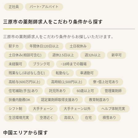
正社員
パート・アルバイト
三原市の薬剤師求人をこだわり条件から探す
三原市の薬剤師求人をこだわり条件からお探しいただけます。
駅チカ
年間休日120日以上
土日祝休み
土日休み(相談可含む)
週休2.5日以上
週32h以上
新卒可
未経験可
ブランク可
~18時までの職場
残業なし(ほぼなし含む)
転勤なし
車通勤可
高給与(600万円以上)
高時給(2,500円以上)
寮・借上社宅あり
住宅補助(手当)あり
託児所あり
60歳以上可
管理薬剤師
扶養内勤務OK
認定薬剤師取得支援あり
教育制度あり
シフト制
大手チェーン
大手チェーン以外
ヘルプ体制充実
生活環境充実
空港近く
高収入
在宅
積雪あり
中国エリアから探す