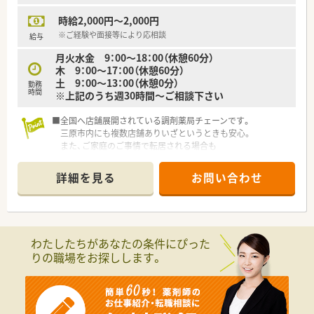
時給2,000円～2,000円
※ご経験や面接等により応相談
給与
月火水金 9：00～18：00（休憩60分）
木 9：00～17：00（休憩60分）
土 9：00～13：00（休憩0分）
勤務
時間
※上記のうち週30時間～ご相談下さい
■全国へ店舗展開されている調剤薬局チェーンです。
三原市内にも複数店舗ありいざというときも安心。
また、ご家庭のご事情で転居される場合も
転居先付近に店舗があれば異動のご相談も可能です。
詳細を見る
お問い合わせ
■充実の研修制度
社内研修でも研修認定薬剤師の単位取得が可能です！そのほか
にも、
新入社員研修（集合・OJT）、フォローアップ研修（1～3年目）、
実務指導者研修、管理薬剤師研修（マネジメント他）、
わたしたちがあなたの条件にぴった
接遇研修、病院研修、ライブ研修（インターネット学習） 他あ
りの職場をお探しします。
ります。
■大手ならではの福利厚生制度
株式給付制度、従業員持株会、育児短時間勤務制度（小学1年生
まで）、