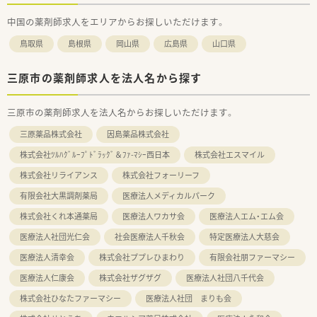
中国の薬剤師求人をエリアからお探しいただけます。
鳥取県
島根県
岡山県
広島県
山口県
三原市の薬剤師求人を法人名から探す
三原市の薬剤師求人を法人名からお探しいただけます。
三原薬品株式会社
因島薬品株式会社
株式会社ﾂﾙﾊｸﾞﾙｰﾌﾟﾄﾞﾗｯｸﾞ＆ﾌｧ-ﾏｼｰ西日本
株式会社エスマイル
株式会社リライアンス
株式会社フォーリーフ
有限会社大黒調剤薬局
医療法人メディカルパーク
株式会社くれ本通薬局
医療法人ワカサ会
医療法人エム・エム会
医療法人社団光仁会
社会医療法人千秋会
特定医療法人大慈会
医療法人清幸会
株式会社ププレひまわり
有限会社朋ファーマシー
医療法人仁康会
株式会社ザグザグ
医療法人社団八千代会
株式会社ひなたファーマシー
医療法人社団 まりも会