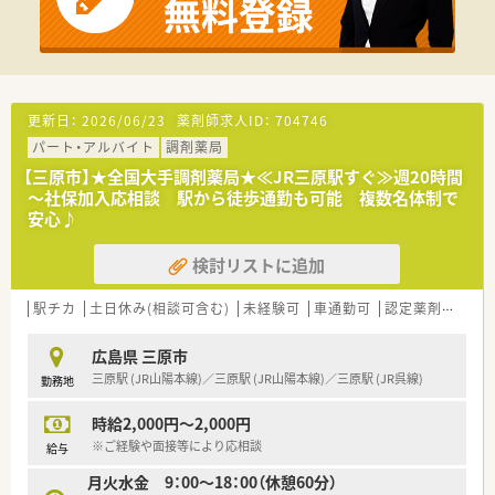
借上社宅制度（広域勤務のみ）、研修保養施設、永年勤続表彰
他
更新日：
2026/06/23
薬剤師求人ID：
704746
パート・アルバイト
調剤薬局
【三原市】★全国大手調剤薬局★≪JR三原駅すぐ≫週20時間
～社保加入応相談 駅から徒歩通勤も可能 複数名体制で
安心♪
検討リストに追加
駅チカ
土日休み(相談可含む)
未経験可
車通勤可
認定薬剤師取得支援あり
広島県 三原市
三原駅 (JR山陽本線)／三原駅 (JR山陽本線)／三原駅 (JR呉線)
勤務地
時給2,000円～2,000円
※ご経験や面接等により応相談
給与
月火水金 9：00～18：00（休憩60分）