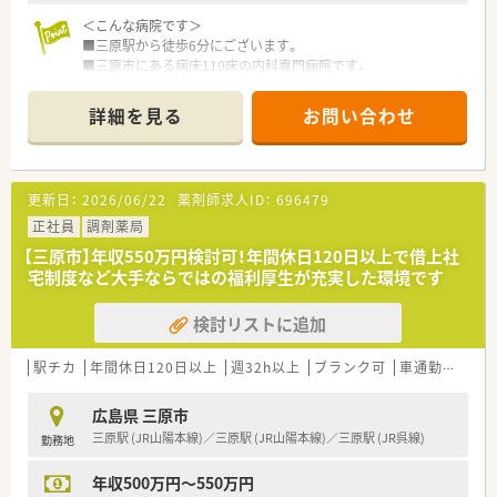
＜こんな病院です＞
■三原駅から徒歩6分にございます。
■三原市にある病床110床の内科専門病院です。
■地域密着型の病院で患者層は高めとなります。
■介護施設と連携しながら働くことが可能です。
詳細を見る
お問い合わせ
■有給消化率は病院全体で98％・薬局内では100％と
ライフワークバランスが整っています。
＜業務内容＞
更新日：
2026/06/22
薬剤師求人ID：
696479
■複数名の薬剤師の方との協力しながら、
チーム医療への参加が可能です。
正社員
調剤薬局
■入院患者様対応がメインとなります。
【三原市】年収550万円検討可！年間休日120日以上で借上社
例：入院患者の定期・臨時処方の調剤、
宅制度など大手ならではの福利厚生が充実した環境です
監査（注射剤含む）、高カロリー輸液、
抗がん剤の無菌調剤、入院患者への服薬指導、
検討リストに追加
薬剤の在庫管理、麻薬管理等を含む管理者業務、
各種委員会（NST、ICT、褥瘡、医療安全等）への参加
駅チカ
年間休日120日以上
週32h以上
ブランク可
車通勤可
寮
＜こんな方にもオススメ＞
■ライフワークバランス良く働きたい方
広島県 三原市
■人間関係を大切にしたい方
三原駅 (JR山陽本線)／三原駅 (JR山陽本線)／三原駅 (JR呉線)
勤務地
■三原市で働きたい方
■病院勤務でキャリアステップしたい方
年収500万円～550万円
等々…