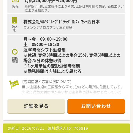
月給325,000円～425,000円
■年収は経験やスキルに応じて400万円から550万円の提示が可
給与
※経験、年齢、就業条件により考慮、上記は初年度の想定。勤務エリア
能で、手厚い各種手当を含めた安定した給与体系です。
により変動あり。
■昇給は年に1回あり、賞与も年に2回支給されるため、日々の頑
張りがしっかりと収入として還元される仕組みがあります。
株式会社ﾂﾙﾊｸﾞﾙｰﾌﾟﾄﾞﾗｯｸﾞ＆ﾌｧ-ﾏｼｰ西日本
■広域勤務が可能な場合には借上社宅制度が利用でき、自己負担
法人
ウォンツアクロスプラザ三原薬局
なしで住居を確保できるなど福利厚生が大変充実しています。
名
月～金 09：00～19：00
土 09：00～18：30
週40時間シフト勤務制
※休憩：実働3時間以上の場合15分、実働6時間以上の
勤務
場合75分の休憩取得
時間
※1ヶ月単位の変形労働時間制
※勤務時間は店舗により異なる。
【店舗情報と応需状況について】
■JR山陽本線の三原駅から車で3分ほどの場所に位置しており、
非常に通勤の利便性が高い地域密着型の調剤薬局となっていま
す。
■門前の耳鼻咽喉科をメインに応需しており、1日あたりの処方
詳細を見る
お問い合わせ
箋枚数は約130枚となっており、広域からも受け付けています。
■現在は常勤薬剤師4名と非常勤薬剤師2名の体制で運営してお
り、薬剤師がゆとりを持って日々の業務に専念できる人員配置で
す。
更新日：
2026/07/21
薬剤師求人ID：
706819