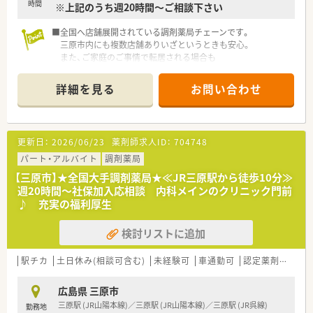
時間
※上記のうち週20時間～ご相談下さい
■漢方の取り扱いを促進しているため、通常の調剤薬局では扱う
機会の少ない漢方の知識を習得し、薬剤師としての専門性を高め
■全国へ店舗展開されている調剤薬局チェーンです。
られます。
三原市内にも複数店舗ありいざというときも安心。
また、ご家庭のご事情で転居される場合も
【職場環境と雰囲気】
転居先付近に店舗があれば異動のご相談も可能です。
■赤ちゃんからお年寄りまで幅広い層のお客様が訪れる場所で
あり、明るく活気に満ちた、地域住民との触れ合いが多い温かな
詳細を見る
お問い合わせ
■充実の研修制度
職場です。
社内研修でも研修認定薬剤師の単位取得が可能です！そのほか
■大手法人ならではの教育システムが確立されているため、調剤
にも、
未経験の方やブランクがある方でも安心して一歩ずつ成長でき
新入社員研修（集合・OJT）、フォローアップ研修（1～3年目）、
る環境です。
更新日：
2026/06/23
薬剤師求人ID：
704748
実務指導者研修、管理薬剤師研修（マネジメント他）、
■育児休業からの復帰率が98パーセントを超えており、子育て
接遇研修、病院研修、ライブ研修（インターネット学習） 他あ
パート・アルバイト
調剤薬局
中の薬剤師も多いため、お互いを支え合う風土が根付いているの
ります。
が特徴です。
【三原市】★全国大手調剤薬局★≪JR三原駅から徒歩10分≫
週20時間～社保加入応相談 内科メインのクリニック門前
■大手ならではの福利厚生制度
♪ 充実の福利厚生
株式給付制度、従業員持株会、育児短時間勤務制度（小学1年生
まで）、
検討リストに追加
借上社宅制度（広域勤務のみ）、研修保養施設、永年勤続表彰
他
駅チカ
土日休み(相談可含む)
未経験可
車通勤可
認定薬剤師取得支援あり
広島県 三原市
三原駅 (JR山陽本線)／三原駅 (JR山陽本線)／三原駅 (JR呉線)
勤務地