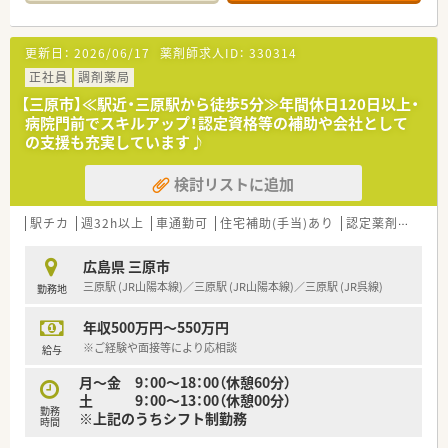
して日々の業務を行っています。
【募集背景と求める人物像について】
更新日：
2026/06/17
薬剤師求人ID：
330314
■体制強化を目的とした増員募集を行っており、チームワークを
大切にできる方を歓迎しています。
正社員
調剤薬局
■前向きに業務に取り組み、地域医療への貢献に対して意欲的に
【三原市】≪駅近・三原駅から徒歩5分≫年間休日120日以上・
行動できる方が活躍できる環境です。
病院門前でスキルアップ！認定資格等の補助や会社として
■経験が浅い方やブランクがある方も、充実した研修制度が整っ
の支援も充実しています♪
ているため安心して応募できます。
検討リストに追加
【法人特徴について】
■全国に460店舗以上を展開する東証プライム上場グループ企
業が運営する安定した法人です。
駅チカ
週32h以上
車通勤可
住宅補助(手当)あり
認定薬剤師取得支援あり
■全国規模のネットワークを持ちながらも、地域ごとの特性やニ
ーズを大切にした運営を行っています。
広島県 三原市
■安定した経営基盤のもと、調剤薬局事業を通じて地域医療への
三原駅 (JR山陽本線)／三原駅 (JR山陽本線)／三原駅 (JR呉線)
勤務地
貢献を追求し続けている企業です。
年収500万円～550万円
【求人情報について】
■正社員としての採用で、これまでの経験やスキルを考慮して年
※ご経験や面接等により応相談
給与
収550万円まで提示が可能です。
月～金 9：00～18：00（休憩60分）
■借上社宅制度や住宅手当など、大手グループならではの手厚い
土 9：00～13：00（休憩00分）
福利厚生制度が整っています。
勤務
※上記のうちシフト制勤務
■産前産後休暇や育児休業の取得実績も豊富で、ライフステージ
時間
が変わっても働き続けられます。