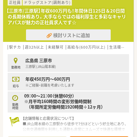
【法人特徴について】
正社員
ドラッグストア(調剤あり)
■中四国エリアで業界最大規模の店舗数を誇る大手グループで
【三原市/三原駅】年収600万円も！年間休日125日＆20日間
あり、安定した経営基盤と高い成長性を兼ね備えている企業法人
の長期休暇あり。大手ならではの福利厚生と多彩なキャリ
です。
アパスが魅力の正社員求人です☆
■すべてのドラッグストアを調剤併設店にすることを目指して
おり、地域住民の生活をトータルサポートする体制を整えていま
検討リストに追加
す。
■近隣店舗が多いため急な欠員時にも相互に助け合える体制が
あり、会社全体で薬剤師の働きやすさを強力にバックアップして
駅チカ
週32h以上
未経験可
高給与(600万円以上)
生活環境充実
います。
広島県 三原市
【求人情報について】
三原駅 (JR山陽本線)
勤務地
■三原市エリアでの勤務においては年収490万円から600万円の
提示が可能であり、前職の給与や経験を最大限に考慮いたしま
年収450万円～600万円
す。
■月給には一律75,000円の薬剤師手当が含まれるほか、世帯主
※ご経験・前職を考慮いたします
給与
であれば月額15,000円の住宅手当が別途支給される仕組みで
09：00～21：00（休憩60分）
す。
※月平均160時間の変形労働時間制
■昇給は年1回で賞与は年2回の合計4.5か月分支給される実績が
勤務
（年間所定労働時間1920時間÷12ヶ月）
あり、正社員として腰を据えて長く働ける優れた条件です。
時間
【勤務実態について】
【店舗情報と応需状況について】
■全店舗の平均残業時間は月に5時間から6時間程度と極めて少
■JR山陽本線の三原駅から徒歩で7分ほどという好立地にあり、
なく、1分単位で残業代が支給されるためサービス残業はありま
公共交通機関を利用した通勤も非常にスムーズで快適な環境で
せん。
す。