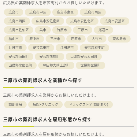
広島県の薬剤師求人を市区町村からお探しいただけます。
マネジメント、専門領域に特化した薬剤師を目指す、
広島市
広島市中区
広島市東区
広島市南区
現場での業務を活かして本部業務に携わることも可能です。
広島市西区
広島市安佐南区
広島市安佐北区
広島市安芸区
広島市佐伯区
呉市
竹原市
三原市
尾道市
福山市
府中市
三次市
庄原市
大竹市
東広島市
廿日市市
安芸高田市
江田島市
安芸郡府中町
安芸郡海田町
安芸郡熊野町
山県郡安芸太田町
山県郡北広島町
豊田郡大崎上島町
世羅郡世羅町
三原市の薬剤師求人を業種から探す
三原市の薬剤師求人を業種からお探しいただけます。
調剤薬局
病院・クリニック
ドラッグストア(調剤あり)
三原市の薬剤師求人を雇用形態から探す
三原市の薬剤師求人を雇用形態からお探しいただけます。