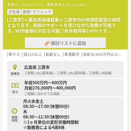
人・外来患者数は141人
更新日：
2026/07/01
薬剤師求人ID：
424965
■前年度１日平均の在院日数は一般病床31.4日/週・療養型病床
47.4日/週となります。
正社員
病院・クリニック
【三原市】≪薬局長候補募集≫三原市内の地域密着型の病院
＜こんな業務です＞
となります。周囲のサポートを受けながら勤務が可能で
■薬局は薬剤師 常勤6名・テクニカルアシスタント1名が勤務し
す。WEB面接の対応も可能◎有休取得率100％です。
ています。
■調剤・監査・持参薬チェック・病棟業務・委員会参加など、薬剤師
検討リストに追加
業務全般の業務となります。
■薬剤師を病棟配置されています。
駅チカ
週32h以上
転勤なし
車通勤可
高給与(600万円以上)
住宅
＜こんな法人です＞
■三原市にて明治44年に開業し、この地で100年以上地域医療に
広島県 三原市
貢献をされています。
三原駅 (JR山陽本線)／三原駅 (JR山陽本線)／三原駅 (JR呉線)
勤務地
■女性活躍を応援！病院内保育所が設置されています。
■育児休暇取得率100％・有給休暇消化率74％♪と全国平均を上
年収500万円～600万円
回っています。
月給278,000円～400,000円
■退職金（3年以上勤務者）完備されています。
給与
ご経験に合わせて応相談
■定年制は60歳・再雇用制度は65歳までとなります。
月火水金土
08:30～17:00（休憩60分）
木
08:30〜12:30（休憩00分）
勤務
時間
※1ヶ月単位の変形労働時間制
※勤務表による4週8休