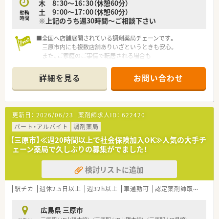
木 8：30～16：30（休憩60分）
土 9：00～17：00（休憩60分）
勤務
時間
※上記のうち週30時間～ご相談下さい
■全国へ店舗展開されている調剤薬局チェーンです。
三原市内にも複数店舗ありいざというときも安心。
また、ご家庭のご事情で転居される場合も
転居先付近に店舗があれば異動のご相談も可能です。
詳細を見る
お問い合わせ
■充実の研修制度
社内研修でも研修認定薬剤師の単位取得が可能です！そのほか
にも、
新入社員研修（集合・OJT）、フォローアップ研修（1～3年目）、
更新日：
2026/06/23
薬剤師求人ID：
622420
実務指導者研修、管理薬剤師研修（マネジメント他）、
接遇研修、病院研修、ライブ研修（インターネット学習） 他あ
パート・アルバイト
調剤薬局
ります。
【三原市】≪週20時間以上で社会保険加入OK≫人気の大手チ
ェーン薬局で久しぶりの募集がでました！
■大手ならではの福利厚生制度
株式給付制度、従業員持株会、育児短時間勤務制度（小学1年生
検討リストに追加
まで）、
借上社宅制度（広域勤務のみ）、研修保養施設、永年勤続表彰
他
駅チカ
週休2.5日以上
週32h以上
車通勤可
認定薬剤師取得支援あり
広島県 三原市