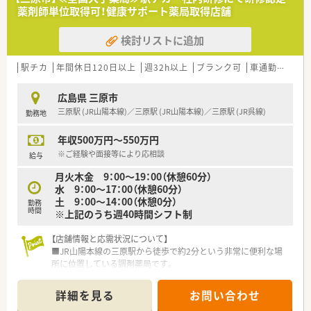
対応できる方を求めます。
薬剤師単位取得可！健康サポート薬局取得店舗
■チームワークを大切にし、周囲と円滑なコミュニケーションを
取りながら働ける方です。
検討リストに追加
【法人特徴について】
■全国規模で多数の店舗を展開する一部上場グループ企業であ
駅チカ
年間休日120日以上
週32h以上
ブランク可
車通勤可
寮
り、経営基盤が非常に安定しています。
■大手チェーンでありながら地域密着型の店舗運営を重視し、患
広島県 三原市
者様に深く寄り添っています。
三原駅 (JR山陽本線)／三原駅 (JR山陽本線)／三原駅 (JR呉線)
勤務地
■エリアごとに運営体制を整えることで、地域特性や現場のニー
ズに柔軟に対応しています。
年収500万円～550万円
【求人情報について】
※ご経験や面接等により応相談
給与
■正社員として長期的に勤務可能な方を募集しており、安定した
月火木金 9：00～19：00（休憩60分）
雇用形態で活躍いただけます。
水 9：00～17：00（休憩60分）
■年収は経験やスキルを考慮の上、450万円から550万円の間で
土 9：00～14：00（休憩0分）
勤務
柔軟に提示可能です。
時間
※上記のうち週40時間シフト制
■昇給は年1回、賞与は年2回支給され、日々の頑張りがしっかり
と給与に還元される仕組みです。
【店舗情報と応需状況について】
■JR山陽本線の三原駅から徒歩で約2分という非常に便利な場
所に位置している調剤薬局です。
■1日に約100枚の処方箋を応需しており、精神科や心療内科、内
科などを幅広く扱っています。
詳細を見る
お問い合わせ
■薬剤師は常勤3名とパート1名、事務スタッフ4名の体制で協力