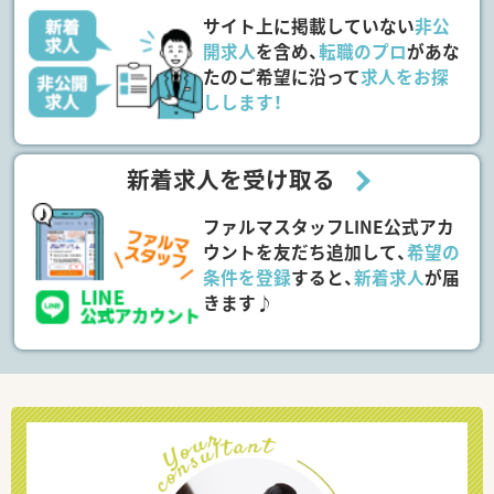
サイト上に掲載していない
非公
開求人
を含め、
転職のプロ
があな
たのご希望に沿って
求人をお探
しします！
新着求人を受け取る
ファルマスタッフLINE公式アカ
ウントを友だち追加して、
希望の
条件を登録
すると、
新着求人
が届
きます♪