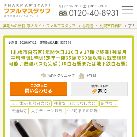
平日9：30-19：00 土日10：00-19：00
薬剤師の転職・求人サイト ファルマスタッフ
北海道
札幌市白石区
求人I
更新日：
2026/07/11
薬剤師求人ID：
537549
【札幌市白石区】年間休日120日★17時で終業！残業月
平均時間1時間！定年一律65歳で60歳以降も就業継続
可能♪送迎バスも完備（JR白石駅または地下鉄白石駅）
病院・クリニック
正社員
この求人に
検討リストに
問い合わせる
追加
土日休み(相談可含む)
残業なし(ほぼなし含む)
転勤なし
車通勤可
大手チェーン以外
~18時までの職場