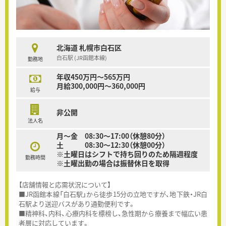
北海道 札幌市白石区
白石駅 (JR函館本線)
勤務地
年収450万円～565万円
月給300,000円～360,000円
給与
非公開
法人名
月～金 08:30～17:00（休憩80分）
土 08:30～12:30（休憩00分）
※土曜日はシフトで持ち回りのため隔週程度
勤務時間
※土曜出勤の場合は振替休日を取得
【店舗情報と応需状況について】
■JR函館本線「白石駅」から徒歩15分の立地ですが、地下鉄・JR白
石駅より送迎バスがあり通勤便利です。
■精神科、内科、心療内科を標榜し、急性期から療養まで幅広い患
者層に対応しています。