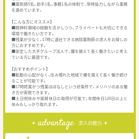
■薬剤師5名、助手1名、事務1名の体制で、常時協力しながら業務
を進めています。
【こんな方にオススメ】
■精神科領域の経験を活かしつつ、プライベートも大切にできる
環境で働きたい方です。
■残業が少なく、17時に退社できる病院薬剤師の求人をお探しの
方におすすめです。
■安定した大手グループ法人で、腰を据えて長く働きたいと考え
ている方に最適です。
【おすすめポイント】
■転勤の心配がなく、住み慣れた地域で腰を据えて長く働き続け
ることが可能です。
■17時終業かつ残業ほぼなしという好条件で、メリハリのある働
き方が実現できます。
■土日祝休みや振替休日の取得が可能で、年間休日120日以上と
休みもしっかり取れます。
advantage
求人の魅力