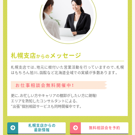
札幌支店
メッセージ
からの
札幌支店では、地元に根付いた営業活動を行っていますので、札幌
はもちろん旭川、函館など北海道全域での実績が多数あります。
お仕事相談会無料開催中！
更に、お忙しい方やキャリアの棚卸がしたい方に朗報!
エリアを熟知したコンサルタントによる、
“出張”個別相談サービスも同時開催中です。
札幌支店からの
無料相談会を予約
最新情報