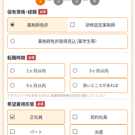
1
2
3
4
保有資格・経験
必須
薬剤師免許
研修認定薬剤師
薬剤師免許取得見込（薬学生等）
転職時期
必須
1ヶ月以内
3ヶ月以内
6ヶ月以内
良いところがあれば
※ダブルワークをお考えの方は、就業開始時期の目安を選択してください
希望雇用形態
必須
正社員
契約社員
パート
派遣