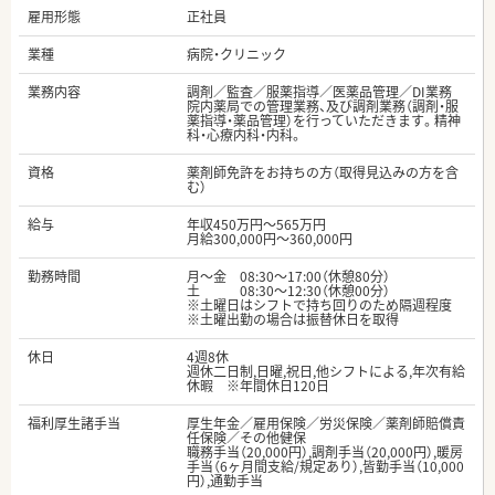
雇用形態
正社員
業種
病院・クリニック
業務内容
調剤／監査／服薬指導／医薬品管理／DI業務
院内薬局での管理業務、及び調剤業務（調剤・服
薬指導・薬品管理）を行っていただきます。精神
科・心療内科・内科。
資格
薬剤師免許をお持ちの方（取得見込みの方を含
む）
給与
年収450万円～565万円
月給300,000円～360,000円
勤務時間
月～金 08:30～17:00（休憩80分）
土 08:30～12:30（休憩00分）
※土曜日はシフトで持ち回りのため隔週程度
※土曜出勤の場合は振替休日を取得
休日
4週8休
週休二日制,日曜,祝日,他シフトによる,年次有給
休暇 ※年間休日120日
福利厚生諸手当
厚生年金／雇用保険／労災保険／薬剤師賠償責
任保険／その他健保
職務手当（20,000円）,調剤手当（20,000円）,暖房
手当（6ヶ月間支給/規定あり）,皆勤手当（10,000
円）,通勤手当