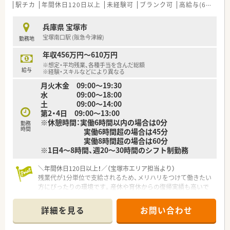
駅チカ
年間休日120日以上
未経験可
ブランク可
高給与(600万円以上)
兵庫県 宝塚市
宝塚南口駅 (阪急今津線)
勤務地
年収456万円～610万円
※想定・平均残業、各種手当を含んだ総額
給与
※経験・スキルなどにより異なる
月火木金 09:00～19:30
水 09:00～18:00
土 09:00～14:00
第2・4日 09:00～13:00
※休憩時間：実働6時間以内の場合は0分
勤務
時間
実働6時間超の場合は45分
実働8時間超の場合は60分
※1日4～8時間、週20～30時間のシフト制勤務
＼年間休日120日以上！／（宝塚市エリア担当より）
残業代が1分単位で支給されるため、メリハリをつけて働きたい
方にぴったりの環境です。産休や育休からの復帰実績も高いで
すよ。
＊------------------------------------------＊
詳細を見る
お問い合わせ
【店舗情報と応需状況について】
■宝塚南口駅から徒歩2分という大変アクセスが良い立地にあ