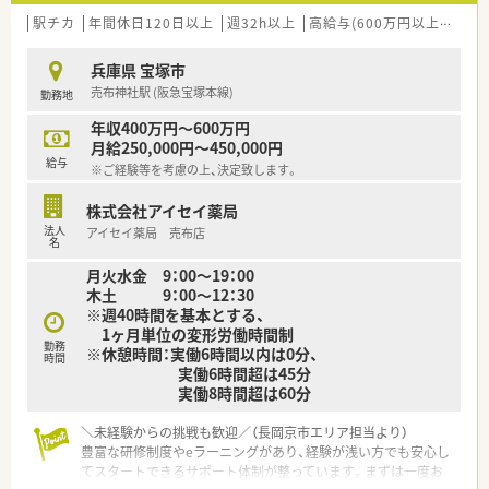
駅チカ
年間休日120日以上
週32h以上
高給与(600万円以上)
寮・
兵庫県 宝塚市
売布神社駅 (阪急宝塚本線)
勤務地
年収400万円～600万円
月給250,000円～450,000円
給与
※ご経験等を考慮の上、決定致します。
株式会社アイセイ薬局
法人
アイセイ薬局 売布店
名
月火水金 9：00～19：00
木土 9：00～12：30
※週40時間を基本とする、
1ヶ月単位の変形労働時間制
勤務
※休憩時間：実働6時間以内は0分、
時間
実働6時間超は45分
実働8時間超は60分
＼未経験からの挑戦も歓迎／（長岡京市エリア担当より）
豊富な研修制度やeラーニングがあり、経験が浅い方でも安心し
てスタートできるサポート体制が整っています。まずは一度お