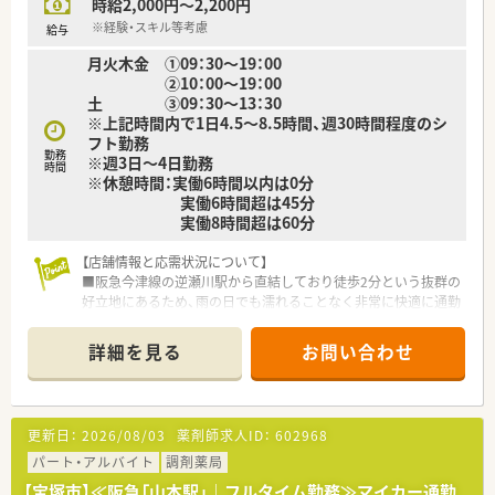
時給2,000円～2,200円
※経験・スキル等考慮
給与
月火木金 ①09：30～19：00
②10：00～19：00
土 ③09：30～13：30
※上記時間内で1日4.5～8.5時間、週30時間程度のシ
フト勤務
勤務
※週3日～4日勤務
時間
※休憩時間：実働6時間以内は0分
実働6時間超は45分
実働8時間超は60分
【店舗情報と応需状況について】
■阪急今津線の逆瀬川駅から直結しており徒歩2分という抜群の
好立地にあるため、雨の日でも濡れることなく非常に快適に通勤
できます。
■処方箋は近隣の整形外科や皮膚科、内科消化器内科などから1
詳細を見る
お問い合わせ
日60枚から80枚程度を応需しており、地域に密着した医療を提
供しています。
■現場は常時2名から4名の体制で運営されており、一人あたり
の業務負担が適切に管理されているため、落ち着いて服薬指導に
更新日：
2026/08/03
薬剤師求人ID：
602968
専念できます。
パート・アルバイト
調剤薬局
【法人特徴について】
【宝塚市】≪阪急「山本駅」｜フルタイム勤務≫マイカー通勤