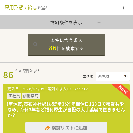
雇用形態 / 給与
を選ぶ
詳細条件を表示
条件に合う求人
86
件を
検索する
86
件の薬剤師求人
並び順
更新日：
2026/08/05
薬剤師求人ID：
325212
正社員
調剤薬局
【宝塚市/売布神社駅】駅徒歩3分！年間休日123日で残業も少
なめ。育休3年など福利厚生が自慢の大手薬局で働きません
か？
検討リストに追加