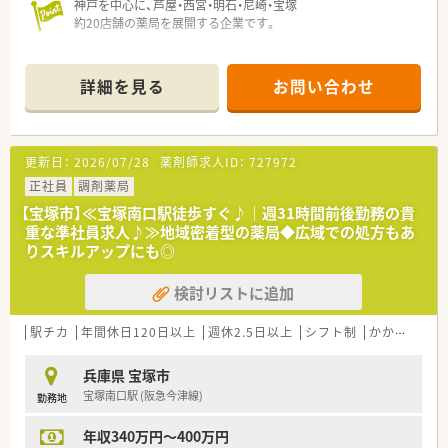
神戸を中心に、芦屋・西宮・明石・尼崎・宝塚
約20店舗の薬局を展開する企業です。
■採用時は経験やスキルもよりも、
店舗の雰囲気にあう人柄重視の採用を心がけております。
詳細を見る
お問い合わせ
その為どの店舗もスタッフ間の仲が良く
アットホームな働きやすい職場になります。
■阪急「宝塚南口駅」徒歩すぐの通いやすい薬局です。目の前に
更新日：
2026/07/28
薬剤師求人ID：
727972
はコンビニや飲食店も多数展開しており、休憩やお仕事帰りも便
利な人気エリアです。
正社員
調剤薬局
【宝塚市】≪宝塚南口駅徒歩すぐ♪｜週31時間前後勤務の貴
重な準社員求人♪≫地域密着型の薬局◆広域での処方もあ
りスキルアップにも◎
検討リストに追加
駅チカ
年間休日120日以上
週休2.5日以上
シフト制
かかりつけ薬剤師
兵庫県 宝塚市
宝塚南口駅 (阪急今津線)
勤務地
年収340万円～400万円