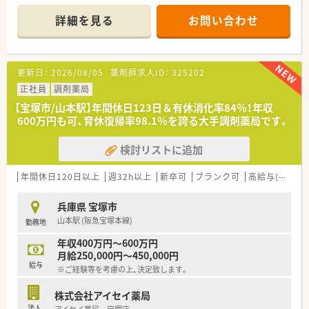
気軽にご相談ください。
【店舗情報と応需状況について】
詳細を見る
お問い合わせ
■最寄りの阪急宝塚本線「売布神社駅」から徒歩3分と、通勤に非
常に便利な立地にあります。
■主に内科や小児科、放射線科の処方箋を応需しており、地域医
療に密着した薬局です。
更新日：
2026/08/05
薬剤師求人ID：
325202
■1日の処方箋枚数は約50枚と落ち着いており、薬剤師2名体制
でゆとりを持って働けます。
正社員
調剤薬局
【宝塚市/山本駅】年間休日123日＆有休消化率84％！年収
【求人情報について】
600万円も可、育休復帰率98.1％を誇る大手調剤薬局です。
■年間休日は123日と非常に多く、有給休暇の消化率も90%を超
え、休みを取りやすい環境です。
検討リストに追加
■全社平均の残業時間は月10時間程度と少なく、1分単位で手当
が支給されるため安心です。
■お薬代の7割を会社が負担する制度や、充実した社宅制度な
年間休日120日以上
週32h以上
新卒可
ブランク可
高給与(600万円以上)
ど、独自の福利厚生が魅力です。
兵庫県 宝塚市
【やりがい/おすすめポイント】
山本駅 (阪急宝塚本線)
勤務地
■内科や小児科など、地域に密着したクリニックからの処方箋に
関する一連の薬剤師業務が中心です。
年収400万円～600万円
■ノルマなどは一切なく、社員一人ひとりがのびのびと成長でき
月給250,000円～450,000円
る、働きやすい社風が根付いています。
給与
※ご経験等を考慮の上、決定致します。
■人材定着率97%という数字が示す通り、安心して長く働くこ
とができる職場環境が最大の魅力です。
株式会社アイセイ薬局
法人