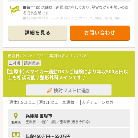
■毎年100 店舗以上新規出店をしており、堅実ながらも勢いのあ
る成長企業です
■調剤併設型ドラッグのパイオニアとして、関東、東海、関西、北
陸・信州を中心に約1,700店舗以上を展開しています
■研修制度は様々なプランがあり、集合研修だけでなく任意で受
詳細を見る
お問い合わせ
講可能な研修も幅広く用意されています
■店舗で活躍する従業員、社外で活躍する従業員、将来経営幹部
となる従業員など、薬剤師として様々な活躍ができるフィールド
を用意されています
更新日：
2026/07/31
薬剤師求人ID：
22280
■総合薬剤師・調剤薬剤師（土日休み・19時までの勤務）どちらか
の働き方を選択できます
正社員
調剤薬局
■調剤併設型だけでなく「医療モール・クリニック併設店舗」「敷
【宝塚市】≪マイカー通勤OK≫ご経験により年収500万円以
地内薬局」「訪問調剤特化型店舗」など様々な店舗を運営してい
上も相談可能♪整形外科メインです♪
ます
■在宅医療にも積極的取り組んでおり「訪問調剤特化型店舗」を
検討リストに追加
50店舗以上、無菌調剤室は業界最多の51店舗設置しています
■「プラチナくるみん認定企業」「健康経営優良法人2023（大規模
法人部門）認定」等を取得し一人ひとりが働きやすい環境が整備
週休2.5日以上
週32h以上
車通勤可
大手チェーン以外
されています
■充実した研修制度、人事制度、評価制度、キャリア支援制度等
兵庫県 宝塚市
があるのも特徴です
宝塚駅 (JR福知山線)／宝塚駅 (阪急今津線)
勤務地
年収450万円～550万円