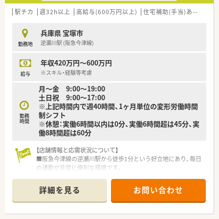
固になり、大手ならではの充実した福利厚生を享受できる環境で
す。
駅チカ
週32h以上
高給与(600万円以上)
住宅補助(手当)あり
シフ
■職員一人ひとりの生活背景を大切にする社風が浸透しており、
無理な異動や厳しいノルマを課さないことで低い離職率を維持
兵庫県 宝塚市
しています。
逆瀬川駅 (阪急今津線)
勤務地
【勤務実態について】
年収420万円～600万円
■残業代は1分単位で厳密に計算して支給される仕組みが整って
おり、サービス残業が発生しないよう適正な労務管理が徹底され
※スキル・経験等考慮
給与
ています。
月～金 9:00～19:00
■産前産後休暇や育児休暇の取得率は高水準を誇っており、ライ
土日祝 9:00～17:00
フステージが変化しても柔軟にキャリアを継続できる環境が整
※上記時間内で週40時間、1ヶ月単位の変形労働時間
っています。
制シフト
勤務
■人員配置は状況に合わせてグループ内で都度見直しが行われ
時間
※休憩：実働6時間以内は0分、実働6時間超は45分、実
ており、特定の店舗に過度な負担がかからないよう配慮がなされ
働8時間超は60分
ています。
【店舗情報と応需状況について】
【こんな方が活躍中】
■阪急今津線の逆瀬川駅から徒歩1分という好立地にあり、毎日
■育休からの復帰率が90％を超えているため、子育てと仕事を
の通勤が非常に便利な環境です。
両立しながら第一線で活躍し続ける女性薬剤師が非常に多い職
■1日に約100枚の処方箋を応需しており、内科や外科、整形外科
場です。
など幅広い科目に触れられます。
■一つの科目だけでなく整形外科や皮膚科など複数科目を学び
詳細を見る
お問い合わせ
■常時3名から4名の薬剤師体制で業務を行っており、協力しな
たい方が在籍しており、日々の処方箋を通じて着実に知見を広げ
がらスムーズに調剤を進めています。
ています。
■大手グループの安定性と地元企業のような柔軟性の両方を重