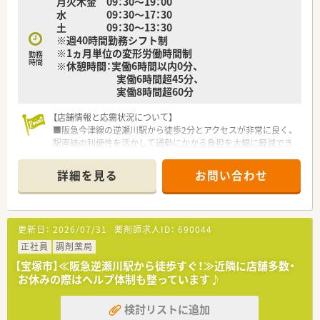
月火木金 09：30～19：00
水 09：30～17：30
土 09：30～13：30
※週40時間勤務シフト制
※1ヵ月単位の変形労働時間制
勤務
時間
※休憩時間：実働6時間以内0分、
実働6時間超45分、
実働8時間超60分
【店舗情報と応需状況について】
■阪急今津線の逆瀬川駅から徒歩2分とアクセスが非常に良く、
駅直結の利便性を活かして通勤にかかる負担を大幅に軽減でき
ます。
■処方箋は近隣の整形外科や皮膚科、内科などを中心に1日40枚
詳細を見る
お問い合わせ
から50枚ほど応需しており、地域に根差した医療を提供してい
ます。
■現場は薬剤師と事務を合わせて常時3名から5名体制で運営さ
れており、一人ひとりがゆとりを持って丁寧な服薬指導に集中で
更新日：
2026/07/31
薬剤師求人ID：
690044
きます。
正社員
調剤薬局
【法人特徴について】
【宝塚市】≪阪急逆瀬川駅から徒歩すぐ！≫近隣に店舗多数・
■1999年に設立され大阪を中心に近畿圏で約90店舗を展開して
お休みの際はヘルプ体制も整っています♪
おり、主にクリニック門前でのマンツーマン出店を得意としてい
ます。
検討リストに追加
■2025年よりスギHDの一員となったことで経営基盤がより強