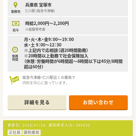
兵庫県 宝塚市
仁川駅 (阪急今津線)
勤務地
時給2,000円～2,200円
※経験等考慮
給与
月・火・木・金9：00～19：00
水・土 9：00～12：30
※上記内で応相談（週20時間勤務）
※20時間以上勤務で社会保険加入
勤務
時間
（休憩：労働時間が6時間超～8時間以下は45分/8時間
超は60分）
阪急今津線・仁川駅近くの薬局で
内科を中心に扱っています。
地域に密着した店舗展開をしている薬局で
定着率が高く、どの店舗も雰囲気が良い好環境です。
詳細を見る
お問い合わせ
店舗間の距離が近いため、休暇フォローもし合える体制です。
ご興味がございましたらまずはお問い合わせくださいませ！
更新日：
2026/07/28
薬剤師求人ID：
399630
正社員
調剤薬局