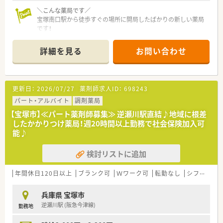
＼こんな薬局です／
宝塚南口駅から徒歩すぐの場所に開局したばかりの新しい薬局
です！
＼こんな会社です！／
詳細を見る
お問い合わせ
■全国にグループ全体で約400店舗の調剤薬局を経営している
大手調剤薬局です。
大手と地場チェーンの良いところを取っている企業様です。
■特徴は、“全国展開”でありながら“地域密着”の取り組みを大切
更新日：
2026/07/27
薬剤師求人ID：
698243
にしている薬局様です。
地域の皆様の役に立ち、必要とされ、信頼され、愛される「地域薬
パート・アルバイト
調剤薬局
局」を追求されています。
【宝塚市】≪パート薬剤師募集≫ 逆瀬川駅直結♪地域に根差
■薬剤師の方の平均年齢が36歳と経験豊富なベテラン社員が多
したかかりつけ薬局！週20時間以上勤務で社会保険加入可
い中で、薬局雰囲気を企業として非常に大切にされている調剤薬
能♪
局です。
■病院門前2割、クリニック門前/モールが8割のため幅広く勉強
検討リストに追加
をしたい方にも、地域の方やドクターとしっかりコミュニケーシ
ョンを取りたい方にもおすすめです。
年間休日120日以上
ブランク可
Ｗワーク可
転勤なし
シフト制
兵庫県 宝塚市
逆瀬川駅 (阪急今津線)
勤務地