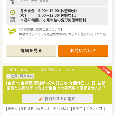
アイセイ薬局 宝塚店
【法人特徴について】
名
■全国に約400店舗を展開する、医療モール開発のパイオニアと
して知られる大手調剤薬局です。
月火水金 9:00～19:00（休憩60分）
■薬剤師でもある女性社長が率いており、自身の経験から女性が
木土 9:00～12:30（休憩なし）
勤務
長く働き続けられる環境を目指しています。
※週40時間、1ヶ月単位の変形労働時間制
時間
■人材定着率は97%と非常に高く、多くの方が「薬局の雰囲気の
良さ」を入社の決め手に挙げています。
【店舗情報と応需状況について】
■最寄り駅である阪急宝塚本線の山本駅から徒歩12分ほどの場
所に立地しています。
■近隣の医療機関から内科、心療内科、循環器科の処方箋を主に
応需しています。
詳細を見る
お問い合わせ
■常勤薬剤師2名、パート薬剤師1名、事務員1名が在籍し協力体
制が整っています。
【法人特徴について】
更新日：
2026/08/05
薬剤師求人ID：
325191
■全国に約400店舗の調剤薬局を展開する、地域に密着した大手
チェーンです。
正社員
調剤薬局
■医療モール開発のパイオニアであり、業界トップクラスの店舗
【宝塚市/宝塚駅】駅徒歩5分の好立地！年間休日123日、最新
数を誇っています。
設備と人間関係の良さが自慢の大手薬局で働きませんか？
■薬剤師でもある女性社長が、社員が長く働き続けられる企業を
目指しています。
検討リストに追加
■処方箋枚数が1日30～40枚程度のため、患者様一人ひとりと丁
寧に向き合えます。
駅チカ
年間休日120日以上
週32h以上
新卒可
ブランク可
高給与
■医療モール開発のパイオニア企業ならではの、医師との強固な