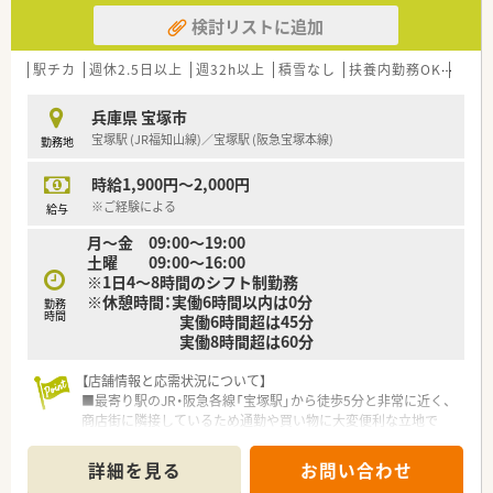
検討リストに追加
駅チカ
週休2.5日以上
週32h以上
積雪なし
扶養内勤務OK
教育
兵庫県 宝塚市
宝塚駅 (JR福知山線)／宝塚駅 (阪急宝塚本線)
勤務地
時給1,900円～2,000円
※ご経験による
給与
月～金 09:00～19:00
土曜 09:00～16:00
※1日4～8時間のシフト制勤務
※休憩時間：実働6時間以内は0分
勤務
時間
実働6時間超は45分
実働8時間超は60分
【店舗情報と応需状況について】
■最寄り駅のJR・阪急各線「宝塚駅」から徒歩5分と非常に近く、
商店街に隣接しているため通勤や買い物に大変便利な立地で
す。
■主な応需科目は内科、内分泌内科、糖尿病内科となっており、
詳細を見る
お問い合わせ
専門性の高い処方箋に触れながらじっくりと知識を深めること