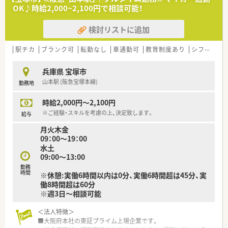
■1999年に設立され大阪を中心に近畿圏で約90店舗を展開して
OK♪時給2,000~2,100円で相談可能！
おり、主にクリニック門前のマンツーマン型やモール型出店を得
意とします。
検討リストに追加
■2025年にスギHDのグループ傘下に入ったことで、大手ならで
はの充実した教育制度や福利厚生と地域密着の温かさが融合し
た法人です。
駅チカ
ブランク可
転勤なし
車通勤可
教育制度あり
シフト制
■職員一人ひとりの生活背景を尊重する社風が根付いており、厳
しいノルマを課すことがないため離職率が非常に低いです。
兵庫県 宝塚市
山本駅 (阪急宝塚本線)
勤務地
【想定される業務内容】
■駅直結の便利な店舗にて近隣の整形外科や皮膚科を中心とし
時給2,000円～2,100円
た調剤業務を行い、患者様の健康を支える地域のかかりつけ機能
を担います。
※ご経験・スキルを考慮の上、決定致します。
給与
■最新の機械化に積極的な代表の意向により必要な機器類は一
月火木金
通り揃っており、正確な監査やスムーズな調剤が行える環境が整
09：00～19：00
備されています。
水土
■人員配置は状況に合わせてグループ内で都度見直しが行われ
09:00〜13:00
ており、特定の職員に過度な負担がかからないよう相互に助け合
勤務
う文化があります。
時間
※休憩:実働6時間以内は0分、実働6時間超は45分、実
働8時間超は60分
※週3日～相談可能
＜法人特徴＞
■大阪府本社の東証プライム上場企業です。