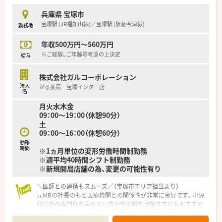
当します。
兵庫県 宝塚市
【こんな方にオススメ】
宝塚駅 (JR福知山線)／宝塚駅 (阪急今津線)
勤務地
■駅から近い立地で通勤時間を短縮したい方や、仕事終わりにお
買い物を済ませて帰宅したいというアクティブな方にぴったり
年収500万円～560万円
の環境です。
※ご経験、ご年齢等考慮の上決定
給与
■福利厚生が充実しており家庭への理解も深いため、家事や育児
と両立しながら無理なく薬剤師としてのキャリアを継続したい
方に最適です。
株式会社ガルコーポレーション
■バタバタとした忙しすぎる環境よりも、落ち着いた雰囲気の中
法人
がる薬局 宝塚インター店
名
で一人ひとりの患者様とじっくり向き合いたい方に強くおすす
めします。
月火水木金
09：00～19：00（休憩90分）
土
09：00～16：00（休憩60分）
勤務
時間
※1ヵ月単位の変形労働時間制勤務
※週平均40時間シフト制勤務
※新規開局店舗の為、変更の可能性有り
＼医師との連携もスムーズ／（宝塚市エリア担当より）
元MRの社長のもと医療機関との関係性が非常に良好です。小児
科分野の専門性を高めたい方や管理職を目指す方にもおすすめ
ですよ。