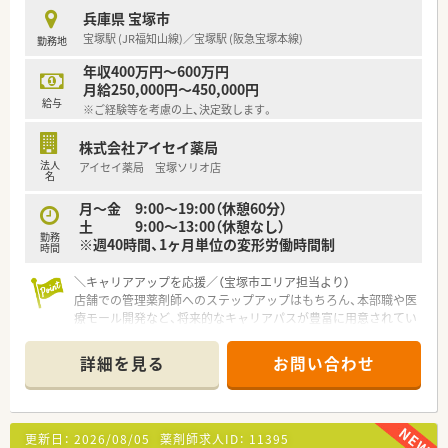
連携体制が魅力です。
兵庫県 宝塚市
■人材定着率が97％と非常に高く、安心して長く働き続けられ
宝塚駅 (JR福知山線)／宝塚駅 (阪急宝塚本線)
勤務地
る職場環境です。
年収400万円～600万円
【勤務実態について】
月給250,000円～450,000円
■月間の所定労働時間は161時間と、法定労働時間より少なく設
給与
※ご経験等を考慮の上、決定致します。
定されています。
■全社の平均残業時間は月11時間程度と少なく、残業代は1分単
株式会社アイセイ薬局
位で支給されます。
法人
アイセイ薬局 宝塚ソリオ店
■有給休暇の消化率は84%と高く、皆で助け合いながら取得す
名
る社風が根付いています。
月～金 9:00～19:00（休憩60分）
土 9:00～13:00（休憩なし）
勤務
※週40時間、1ヶ月単位の変形労働時間制
時間
＼キャリアアップを応援／（宝塚市エリア担当より）
店舗での管理薬剤師へのステップアップはもちろん、本部職や医
療モール開発など、将来的なキャリアパスが豊富に用意されてい
る魅力的な環境です。
＊------------------------------------------＊
詳細を見る
お問い合わせ
【店舗情報と応需状況について】
■最寄りのJR・阪急宝塚駅から徒歩5分という、通勤に非常に便
利な駅前の薬局です。
更新日：
2026/08/05
薬剤師求人ID：
11395
■主に内科や整形外科、外科など複数のクリニックから処方箋を