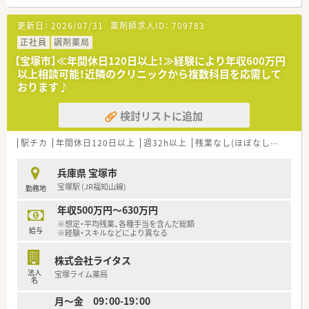
り、毎日の通勤負担を大きく軽減できる環境が整っております。
■内科や皮膚科をはじめ複数の科目から1日あたり約90枚の処
更新日：
2026/07/31
薬剤師求人ID：
709783
方箋を応需しており、幅広い知識を身につけることが可能です。
■店舗には正社員の薬剤師が4名とパートが2名在籍しており、
正社員
調剤薬局
事務員3名とともに協力しながら円滑に業務を進めております。
【宝塚市】≪年間休日120日以上！≫経験により年収600万円
以上相談可能！近隣のクリニックから複数科目を応需して
【法人特徴について】
おります♪
■全国に466店舗を展開する大手でありながら、地域に密着した
運営方針を大切にして患者様から愛される存在を目指していま
検討リストに追加
す。
■一部上場企業を母体とする安定した経営基盤を持ちつつ、エリ
アごとに運営会社を分けることで地域のニーズに応えておりま
駅チカ
年間休日120日以上
週32h以上
残業なし(ほぼなし含む)
転
す。
■新入社員の約8割が入社の理由として雰囲気の良さを挙げてお
兵庫県 宝塚市
り、経験豊富なベテラン社員が多く在籍する働きやすい企業で
宝塚駅 (JR福知山線)
勤務地
す。
年収500万円～630万円
【職場環境と雰囲気】
※想定・平均残業、各種手当を含んだ総額
■店舗の雰囲気が非常に良く、平均年齢37歳と経験豊富な先輩
給与
※経験・スキルなどにより異なる
薬剤師が多く在籍しているため相談しやすいアットホームな環
境です。
株式会社ライタス
■スタッフ同士の仲が良くチームワークを大切にしており、事務
法人
宝塚ライム薬局
スタッフとも連携しながら効率的に日々の業務をこなしており
名
ます。
月～金 09：00-19：00
■面接の際にも和やかな雰囲気で対応してくれるなど、人物重視