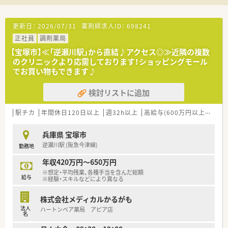
一に考えた、真心のこもった丁寧なサービス提供をモットーとし
ています。
■従業員の働きやすさを追求しており、転勤の心配がないため、
更新日：
2026/07/31
薬剤師求人ID：
698241
一つの場所で腰を据えて長くキャリアを築くことが可能な環境
正社員
調剤薬局
です。
【宝塚市】≪「逆瀬川駅」から直結♪アクセス◎≫近隣の複数
【想定されるキャリアイメージ】
のクリニックより応需しております！ショッピングモール
■まずは現場の運営を学び、地域の方々に顔を覚えていただくこ
でお買い物もできます♪
とからスタートし、信頼を築いていただきます。
■将来的には、少人数の体制を活かして店舗のマネジメント全般
検討リストに追加
を主導し、経営に近い視点で薬局づくりに携わることが可能にな
ります。
駅チカ
年間休日120日以上
週32h以上
高給与(600万円以上)
シフ
■勉強会などの教育制度を活用しながら最新の知識をアップデ
ートし、専門性の高い薬剤師として成長し続けるキャリアを描け
ます。
兵庫県 宝塚市
逆瀬川駅 (阪急今津線)
勤務地
【こんな方にオススメ】
■宝塚駅からのアクセスを重視しており、通勤時間を短縮して自
年収420万円～650万円
分や家族のための時間を増やしたいと考えている方に強くお勧
※想定・平均残業、各種手当を含んだ総額
給与
めします。
※経験・スキルなどにより異なる
■高年収を実現しつつも、残業なし・年間休日120日という良好
な労働条件を両立させたいという、欲張りな希望をお持ちの方で
株式会社メディカルかるがも
す。
法人
ハートンベア薬局 アピア店
名
■少数の体制に抵抗がなく、自分のペースで業務を進めながら、
店舗運営を主導していきたい方に最適です。