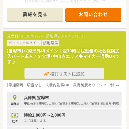
総合病院前に調剤専門店を出店されたりと、調剤に強いドラッ
グストアです。
■全売上の20％が調剤でカバーできるような経営方針があり、
詳細を見る
お問い合わせ
今後調剤薬局店舗を新規・併設化で増やしていく為、
積極的に薬剤師さんを募集されております。
■1人あたりの処方箋枚数は約20枚ほどで、ゆとりあるご勤務が
可能です。
更新日：
2026/07/24
薬剤師求人ID：
22282
また、ラウンダー勤務者・エリアマネージャーがいるため、
急なお休みなどの応援体制がしっかりしています。
パート・アルバイト
調剤薬局
■上場企業ならではの財形貯蓄や社員持株制度、社員買い物割引
【宝塚市】≪整形外科メイン｜週30時間程勤務の社会保険加
など
入パート求人♪≫宝塚・中山寺エリア◆マイカー通勤OKで
乗せきれないほどの数々の福利厚生もございます。
す♪
■残業代は1分単位！サービス残業がないよう会社全体で取り組
んでいます
検討リストに追加
車通勤可
積雪なし
扶養内勤務OK
教育制度あり
シフト制
大手チ
兵庫県 宝塚市
中山寺駅 (JR福知山線)／宝塚駅 (JR福知山線)／宝塚駅 (阪急今津線)
勤務地
時給1,800円～2,000円
※ご経験による
給与