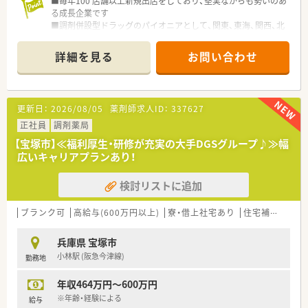
■毎年100 店舗以上新規出店をしており、堅実ながらも勢いのあ
■人材定着率は97%と非常に高く、多くの方が「薬局の雰囲気の
る成長企業です
良さ」を入社の決め手に挙げています。
■調剤併設型ドラッグのパイオニアとして、関東、東海、関西、北
陸・信州を中心に約1,700店舗以上を展開しています
■研修制度は様々なプランがあり、集合研修だけでなく任意で受
詳細を見る
お問い合わせ
講可能な研修も幅広く用意されています
■店舗で活躍する従業員、社外で活躍する従業員、将来経営幹部
となる従業員など、薬剤師として様々な活躍ができるフィールド
を用意されています
更新日：
2026/08/05
薬剤師求人ID：
337627
■総合薬剤師・調剤薬剤師（土日休み・19時までの勤務）どちらか
の働き方を選択できます
正社員
調剤薬局
■調剤併設型だけでなく「医療モール・クリニック併設店舗」「敷
【宝塚市】≪福利厚生・研修が充実の大手DGSグループ♪≫幅
地内薬局」「訪問調剤特化型店舗」など様々な店舗を運営してい
広いキャリアプランあり！
ます
■在宅医療にも積極的取り組んでおり「訪問調剤特化型店舗」を
検討リストに追加
50店舗以上、無菌調剤室は業界最多の51店舗設置しています
■「プラチナくるみん認定企業」「健康経営優良法人2023（大規模
法人部門）認定」等を取得し一人ひとりが働きやすい環境が整備
ブランク可
高給与(600万円以上)
寮・借上社宅あり
住宅補助(手当)あり
されています
■充実した研修制度、人事制度、評価制度、キャリア支援制度等
兵庫県 宝塚市
があるのも特徴です
小林駅 (阪急今津線)
勤務地
年収464万円～600万円
※年齢・経験による
給与