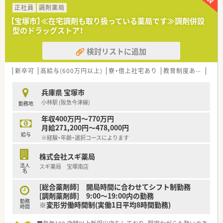
応需しており、幅広い経験が積めます。
正社員
調剤薬局
■1日の処方箋枚数は約120枚で、常時3名程度の薬剤師と事務員
【宝塚市】≪在宅調剤も取り扱っている薬局です≫調剤併設
で対応しています。
型のドラッグストア！
【想定される業務内容】
検討リストに追加
■内科や整形外科など、地域に密着したクリニックからの処方箋
に関する一連の薬剤師業務が中心です。
■かかりつけ薬剤師として、患者様一人ひとりに向き合った丁寧
新卒可
高給与(600万円以上)
寮・借上社宅あり
教育制度あり
シフ
な服薬指導や健康相談を行います。
■全自動払出機や監査システムが導入されており、対人業務に集
兵庫県 宝塚市
中しやすい環境が整っています。
小林駅 (阪急今津線)
勤務地
【勤務実態について】
年収400万円～770万円
■全社平均の残業時間は月9.6時間と少なく、1分単位で手当が支
月給271,200円～478,000円
給されるため安心です。
給与
※経験・年齢・選択コースによります
■月の所定労働時間は161時間ほどと法定より短く、メリハリを
つけて働くことが可能です。
株式会社スギ薬局
■育児休暇はお子様が3歳になるまで、時短勤務は小学校に入学
法人
スギ薬局 宝塚南店
するまで取得できる手厚い制度です。
名
【法人特徴について】
[総合薬剤師] 開局時間に合わせてシフト制勤務
■全国に約400店舗を展開する、医療モール開発のパイオニアと
[調剤薬剤師] 9:00～19:00内の勤務
勤務
して知られる大手調剤薬局です。
※変形労働時間制(実働1日平均8時間勤務)
時間
■薬剤師でもある女性社長が率いており、自身の経験から女性が
長く働き続けられる環境を目指しています。