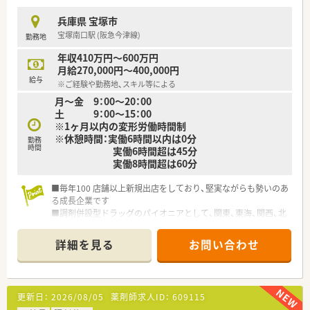
福利厚生面も充実しており、
兵庫県 宝塚市
産休・育休明けの時短勤務は小学校3年生が終了するまで取得可
宝塚南口駅 (阪急今津線)
勤務地
能、
また病気やけがなどの長期休業時に給与が保障される独自制度
年収410万円～600万円
も導入しています。
月給270,000円～400,000円
給与
※ご経験や勤務地、スキル等による
薬局長・店長より更にステップアップできるポジションがあり
月～金 9：00～20：00
希望者は本部スタッフとして企画等に関わることもできるため、
土 9：00～15：00
幅広いキャリア展開が望めます。
※1ヶ月以内の変形労働時間制
※休憩時間：実働6時間以内は0分
勤務
時間
実働6時間超は45分
実働8時間超は60分
■毎年100 店舗以上新規出店をしており、堅実ながらも勢いのあ
る成長企業です
■調剤併設型ドラッグのパイオニアとして、関東、東海、関西、北
陸・信州を中心に約1,700店舗以上を展開しています
■研修制度は様々なプランがあり、集合研修だけでなく任意で受
詳細を見る
お問い合わせ
講可能な研修も幅広く用意されています
■店舗で活躍する従業員、社外で活躍する従業員、将来経営幹部
となる従業員など、薬剤師として様々な活躍ができるフィールド
を用意されています
更新日：
2026/08/05
薬剤師求人ID：
609115
■総合薬剤師・調剤薬剤師（土日休み・19時までの勤務）どちらか