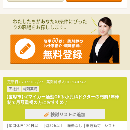
が可能です。
■勤務スタッフは常勤薬剤師が2名在籍しており、その他に非常
勤の薬剤師も協力し合いながら日々の業務に取り組んでいる店
舗です。
わたしたちがあなたの条件にぴった
りの職場をお探しします。
【法人特徴について】
■昭和50年設立の歴史ある法人で、大阪や兵庫、関東を中心に全
国約19店舗を展開しており、地域に根ざした経営を続けていま
す。
■マンツーマン型の出店形態を主軸としており、近隣クリニック
と密な連携を取りながら各世代の患者様から厚い信頼を得てい
る企業です。
■代表自身が現役薬剤師として現場への理解が深く、働くスタッ
フの目線に立った柔軟な職場環境づくりに注力しているのが特
徴です。
更新日：
2026/07/27
薬剤師求人ID：
540742
【想定される業務内容】
正社員
調剤薬局
■処方箋に基づく正確な調剤業務をはじめ、患者様の薬歴管理や
丁寧な服薬指導を通じて地域の方々の健康増進をサポートして
【宝塚市】≪マイカー通勤OK≫小児科ドクターの門前！年俸
いただきます。
制で月額重視の方におすすめ♪
■内分泌内科や糖尿病内科の処方が中心となるため、専門的な薬
剤の管理や監査業務において高い精度と集中力が求められる仕
検討リストに追加
事内容です。
■薬局内の在庫管理や発注業務についてもスタッフ間で分担し
年間休日120日以上
週32h以上
転勤なし
車通勤可
シフト制
大
て行い、常に最適な状態で患者様を迎えられるよう環境整備も担