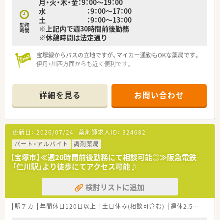
月・火・木・金：9：00～19：00
水 ：9：00～17：00
土 ：9：00～13：00
勤務
※上記内で週30時間前後勤務
時間
※休憩時間は法定通り
宝塚線からバスの立地ですが、マイカー通勤もOKな薬局です。
伊丹・川西方面からも近く便利です。
整形外科をメインとしているため、
経験が浅い方でも比較的早く慣れていただけます。
詳細を見る
お問い合わせ
ご勤務時間についてはご相談可能ですので、
ご興味をお持ちいただけましたら、お気軽にお問合せ下さいま
せ。
更新日：
2026/07/24
薬剤師求人ID：
324682
パート・アルバイト
調剤薬局
【宝塚市】≪週20時間前後勤務にて相談可能◎≫阪急電鉄
「仁川駅」より徒歩にてアクセス可能♪
検討リストに追加
駅チカ
年間休日120日以上
土日休み(相談可含む)
週休2.5日以上