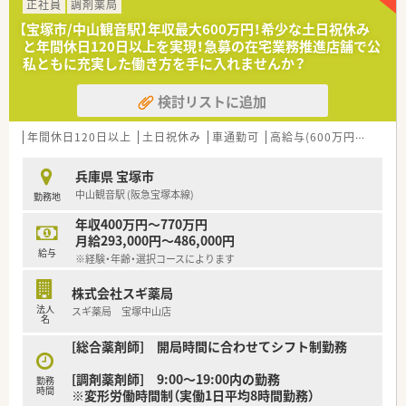
の働き方を選択できます
正社員
調剤薬局
■調剤併設型だけでなく「医療モール・クリニック併設店舗」「敷
【宝塚市/中山観音駅】年収最大600万円！希少な土日祝休み
地内薬局」「訪問調剤特化型店舗」など様々な店舗を運営してい
と年間休日120日以上を実現！急募の在宅業務推進店舗で公
ます
私ともに充実した働き方を手に入れませんか？
■在宅医療にも積極的取り組んでおり「訪問調剤特化型店舗」を
50店舗以上、無菌調剤室は業界最多の51店舗設置しています
検討リストに追加
■「プラチナくるみん認定企業」「健康経営優良法人2023（大規模
法人部門）認定」等を取得し一人ひとりが働きやすい環境が整備
されています
年間休日120日以上
土日祝休み
車通勤可
高給与(600万円以上)
認
■充実した研修制度、人事制度、評価制度、キャリア支援制度等
があるのも特徴です
兵庫県 宝塚市
中山観音駅 (阪急宝塚本線)
勤務地
年収400万円～770万円
月給293,000円～486,000円
給与
※経験・年齢・選択コースによります
株式会社スギ薬局
法人
スギ薬局 宝塚中山店
名
[総合薬剤師] 開局時間に合わせてシフト制勤務
[調剤薬剤師] 9:00～19:00内の勤務
勤務
時間
※変形労働時間制（実働1日平均8時間勤務）