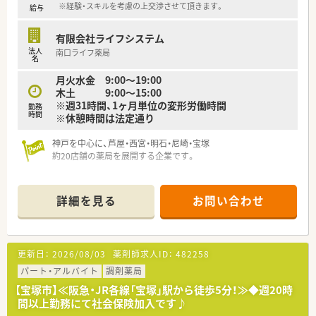
※経験・スキルを考慮の上交渉させて頂きます。
給与
有限会社ライフシステム
法人
南口ライフ薬局
名
月火水金 9:00～19:00
木土 9:00～15:00
※週31時間、1ヶ月単位の変形労働時間
勤務
時間
※休憩時間は法定通り
神戸を中心に、芦屋・西宮・明石・尼崎・宝塚
約20店舗の薬局を展開する企業です。
■採用時は経験やスキルもよりも、
店舗の雰囲気にあう人柄重視の採用を心がけております。
詳細を見る
お問い合わせ
その為どの店舗もスタッフ間の仲が良く
アットホームな働きやすい職場になります。
■阪急「宝塚南口駅」徒歩すぐの通いやすい薬局です。目の前に
更新日：
2026/08/03
薬剤師求人ID：
482258
はコンビニや飲食店も多数展開しており、休憩やお仕事帰りも便
利な人気エリアです。
パート・アルバイト
調剤薬局
【宝塚市】≪阪急・JR各線「宝塚」駅から徒歩5分！≫◆週20時
間以上勤務にて社会保険加入です♪