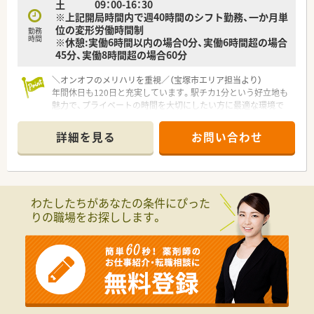
土 09：00-16：30
の採用を行っており温かい社風がしっかりと根付いている職場
※上記開局時間内で週40時間のシフト勤務、一か月単
です。
位の変形労働時間制
勤務
時間
※休憩:実働6時間以内の場合0分、実働6時間超の場合
45分、実働8時間超の場合60分
＼オンオフのメリハリを重視／（宝塚市エリア担当より）
年間休日も120日と充実しています。駅チカ1分という好立地も
魅力で、プライベートの時間を大切にしたい方に最適な環境で
す。
＊------------------------------------------＊
詳細を見る
お問い合わせ
【店舗情報と応需状況について】
■JR宝塚駅から徒歩1分という非常に便利な場所に位置してお
り、雨の日でも濡れずに通勤できる抜群のアクセス環境が整って
おります。
■近隣の内科や消化器科のクリニックから処方箋をメインに受
わたしたちがあなたの条件にぴった
けており、地域住民の方々のかかりつけ薬局としての役割を担っ
りの職場をお探しします。
ています。
■処方箋枚数は現在増加傾向のため、増員募集です！！
【法人特徴について】
■大手チェーンではないからこそ実現できる、柔軟でスピーディ
ーな意思決定と、現場の意見を大切にする風通しの良い社風が特
徴です。
■地域密着型の運営を大切にしており、患者様との信頼関係を第