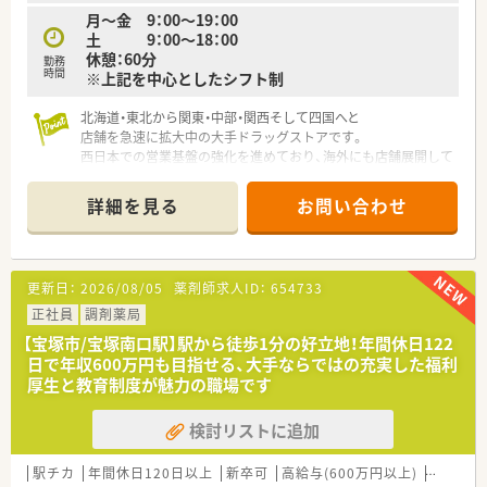
月～金 9：00～19：00
土 9：00～18：00
休憩：60分
勤務
時間
※上記を中心としたシフト制
北海道・東北から関東・中部・関西そして四国へと
店舗を急速に拡大中の大手ドラッグストアです。
西日本での営業基盤の強化を進めており、海外にも店舗展開して
います。
詳細を見る
お問い合わせ
OTC販売や調剤部門だけでなく、整骨院やエステサロンなども直
営し、
健康に広く役立つ企業を目指しています。
介護事業・通信販売事業なども手がけており、
更新日：
2026/08/05
薬剤師求人ID：
654733
薬局の店舗網を生かした事業展開をしています。
正社員
調剤薬局
医薬品、化粧品、ベビー用品、ペット用品と幅広い商品を取り揃
【宝塚市/宝塚南口駅】駅から徒歩1分の好立地！年間休日122
えており、
日で年収600万円も目指せる、大手ならではの充実した福利
調剤併設店も多いため、処方薬を待ちつつお買いものができる利
厚生と教育制度が魅力の職場です
便性が支持されています。
検討リストに追加
調剤実施店については、
PDA・ピッキングマシーン等の最新機器を積極的に導入し、業務
の効率化を図っています。
駅チカ
年間休日120日以上
新卒可
高給与(600万円以上)
認定薬剤