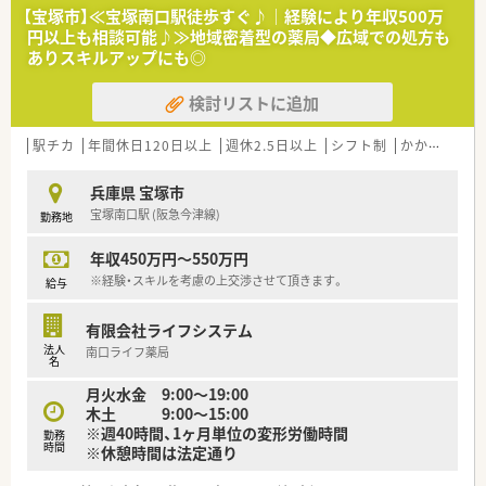
【宝塚市】≪宝塚南口駅徒歩すぐ♪｜経験により年収500万
円以上も相談可能♪≫地域密着型の薬局◆広域での処方も
ありスキルアップにも◎
検討リストに追加
駅チカ
年間休日120日以上
週休2.5日以上
シフト制
かかりつけ薬剤師
兵庫県 宝塚市
宝塚南口駅 (阪急今津線)
勤務地
年収450万円～550万円
※経験・スキルを考慮の上交渉させて頂きます。
給与
有限会社ライフシステム
法人
南口ライフ薬局
名
月火水金 9:00～19:00
木土 9:00～15:00
※週40時間、1ヶ月単位の変形労働時間
勤務
時間
※休憩時間は法定通り