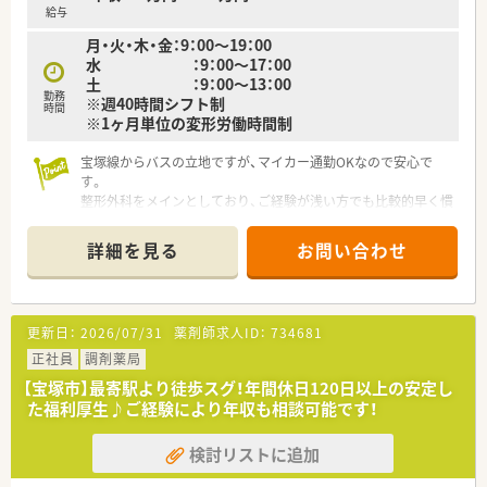
給与
月・火・木・金：9：00～19：00
水 ：9：00～17：00
土 ：9：00～13：00
勤務
※週40時間シフト制
時間
※1ヶ月単位の変形労働時間制
宝塚線からバスの立地ですが、マイカー通勤OKなので安心で
す。
整形外科をメインとしており、ご経験が浅い方でも比較的早く慣
れていただけます。
詳細を見る
お問い合わせ
中抜けのないシフト制でメリハリつけて勤務できます。
更新日：
2026/07/31
薬剤師求人ID：
734681
正社員
調剤薬局
【宝塚市】最寄駅より徒歩スグ！年間休日120日以上の安定し
た福利厚生♪ご経験により年収も相談可能です！
検討リストに追加