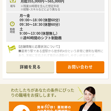
月給355,000円～565,000円
給与
※残業30時間を含んだ想定年収
※経験・スキルなどにより異なる
月～金
09：00～18：00（休憩60分）
09：30～18：30（休憩60分）
土
勤務
時間
9：00～13：00（休憩無し）
※週40時間のシフト制勤務
【店舗情報と応需状況について】
■最寄り駅である盛駅から徒歩約4分という非常に便利な場所に
あり、天候に左右されず毎日の通勤がしやすい好立地です。
■近隣の開業医から内科や呼吸器科などの処方箋をメインに受
けており、1日の平均応需枚数は約70枚と安定しています。
詳細を見る
お問い合わせ
■薬剤師が常時1〜2名に対して医療事務が3名在籍しているた
め、事務作業を任せて調剤業務に専念できる環境です。
【法人特徴について】
■東証プライム市場に上場している大手法人のグループ企業で
わたしたちがあなたの条件にぴった
あり、売上高は4000億円を超える抜群の安定性を誇ります。
りの職場をお探しします。
■医療や介護など5つのヘルスケア事業を柱として展開してお
り、長期にわたって安心してキャリアを築ける会社です。
■20年以上前から在宅医療の先駆けとして取り組んでおり、業
界トップクラスの豊富な実績とノウハウを有しています。