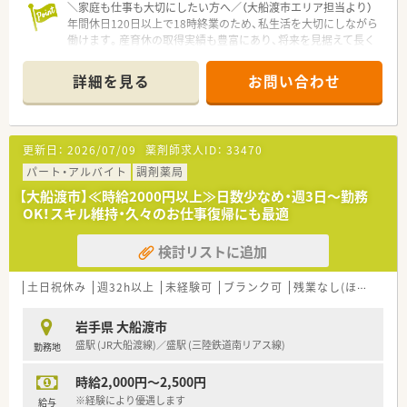
＼家庭も仕事も大切にしたい方へ／（大船渡市エリア担当より）
年間休日120日以上で18時終業のため、私生活を大切にしながら
働けます。産育休の取得実績も豊富にあり、将来を見据えて長く
勤めたい方に最適な環境が整っています。
＊------------------------------------------＊
詳細を見る
お問い合わせ
【法人特徴について】
■医療や介護など5つの柱を持つ健康の総合商社として、東証プ
ライム上場のグループ力を活かした安定した経営基盤を誇って
います。
更新日：
2026/07/09
薬剤師求人ID：
33470
■在宅医療の先駆けとして20年以上の実績があり、個人宅から
施設まで圧倒的なシェアと豊富なノウハウを保有しているのが
パート・アルバイト
調剤薬局
強みです。
【大船渡市】≪時給2000円以上≫日数少なめ・週3日～勤務
■ドライブスルーや無菌調剤室をいち早く導入するなど、既存の
OK！スキル維持・久々のお仕事復帰にも最適
形に捉われない「5年先を歩く薬局」を具現化している企業です。
検討リストに追加
【店舗情報と応需状況について】
■盛駅から徒歩4分の好立地に位置しており、毎日の通勤が非常
にスムーズで負担が少なく、電車利用の方にも大変便利な薬局で
土日祝休み
週32h以上
未経験可
ブランク可
残業なし(ほぼなし含む)
す。
■呼吸器科や内科、消化器科、循環器科などの処方箋を1日約70
岩手県 大船渡市
枚応需しており、多岐にわたる症例を経験して知識を深められま
盛駅 (JR大船渡線)／盛駅 (三陸鉄道南リアス線)
勤務地
す。
■薬剤師2名と事務3名の体制で業務を分担しており、安定した
時給2,000円～2,500円
仕事量の中で患者様一人ひとりと丁寧に向き合える環境が整っ
ています。
※経験により優遇します
給与