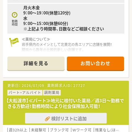
月火木金
【こんな取り組みをしています】
9：00～19：00(休憩120分)
■年間3万円の自己研修支援補助金が付与されており、eラーニ
水
ングや外部の勉強会参加など、自分のペースで自由に学べる環境
勤務
9：00～15：00(休憩60分)
です。
時間
※上記より時間帯、日数などご相談ください
■主要な学会へ積極的に参加しており、業界内でもトップクラス
の参加人数を誇るなど、薬剤師としての研鑽を積み続けていま
≪薬局について≫
す。
岩手県内のメインとして北東北の各エリアに店舗を展開！
■地域限定社員制度を導入することで、転勤を気にせず一つの地
開局から数年の比較的新しい店舗です。
域に根ざして働きたいという社員の希望を叶える仕組みを整え
ています。
詳細を見る
お問い合わせ
更新日：
2026/07/09
薬剤師求人ID：
27727
パート・アルバイト
調剤薬局
【大船渡市】≪パート≫地元に根付いた薬局／週3日～勤務で
きる方歓迎！勤務時間により社会保険加入可能！
検討リストに追加
週32h以上
未経験可
ブランク可
Ｗワーク可
残業なし(ほぼなし含む)