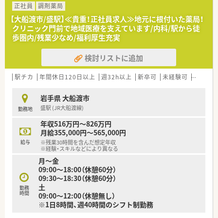
正社員
調剤薬局
【大船渡市/盛駅】≪貴重！正社員求人≫地元に根付いた薬局！
クリニック門前で地域医療を支えています/内科/駅から徒
歩圏内/残業少なめ/福利厚生充実
検討リストに追加
駅チカ
年間休日120日以上
週32h以上
新卒可
未経験可
車通勤
岩手県 大船渡市
盛駅 (JR大船渡線)
勤務地
年収516万円～826万円
月給355,000円～565,000円
給与
※残業30時間を含んだ想定年収
※経験・スキルなどにより異なる
月～金
09:00～18:00（休憩60分）
09:30～18:30（休憩60分）
土
勤務
時間
09:00～12:00（休憩無し）
※1日8時間、週40時間のシフト制勤務