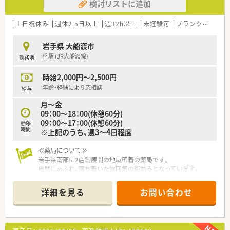
検討リストに追加
土日祝休み
週休2.5日以上
週32h以上
未経験可
ブランク可
残業
岩手県 大船渡市
盛駅 (JR大船渡線)
勤務地
時給2,000円～2,500円
年齢・経験により応相談
給与
月～金
09：00～18：00(休憩60分)
09：00～17：00(休憩60分)
勤務
時間
※上記のうち、週3～4日程度
≪薬局について≫
岩手県南部に2店舗展開の地域密着の薬局です。
自然にあふれ、落ち着いた雰囲気の街並みとなっています。
詳細を見る
お問い合わせ