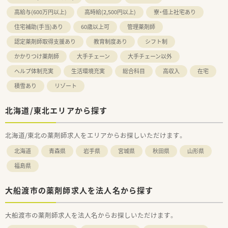
高給与(600万円以上)
高時給(2,500円以上)
寮・借上社宅あり
住宅補助(手当)あり
60歳以上可
管理薬剤師
認定薬剤師取得支援あり
教育制度あり
シフト制
かかりつけ薬剤師
大手チェーン
大手チェーン以外
ヘルプ体制充実
生活環境充実
総合科目
高収入
在宅
積雪あり
リゾート
北海道/東北エリアから探す
北海道/東北の薬剤師求人をエリアからお探しいただけます。
北海道
青森県
岩手県
宮城県
秋田県
山形県
福島県
大船渡市の薬剤師求人を法人名から探す
大船渡市の薬剤師求人を法人名からお探しいただけます。