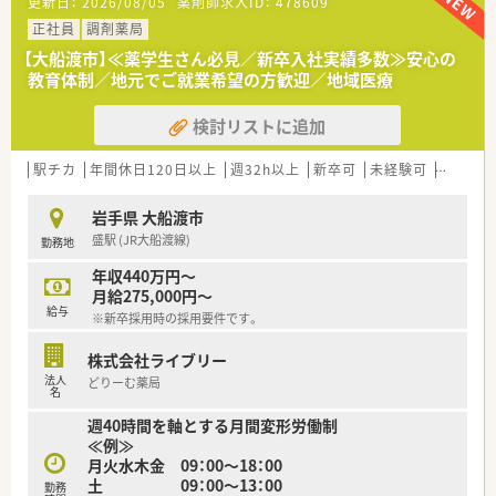
更新日：
2026/08/05
薬剤師求人ID：
478609
正社員
調剤薬局
【大船渡市】≪薬学生さん必見／新卒入社実績多数≫安心の
教育体制／地元でご就業希望の方歓迎／地域医療
検討リストに追加
駅チカ
年間休日120日以上
週32h以上
新卒可
未経験可
ブラン
岩手県 大船渡市
盛駅 (JR大船渡線)
勤務地
年収440万円～
月給275,000円～
給与
※新卒採用時の採用要件です。
株式会社ライブリー
法人
どりーむ薬局
名
週40時間を軸とする月間変形労働制
≪例≫
月火水木金 09：00～18：00
土 09：00～13：00
勤務