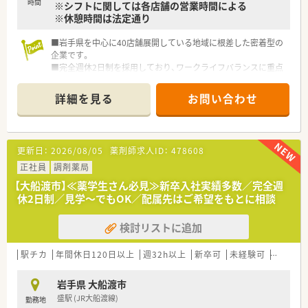
時間
※シフトに関しては各店舗の営業時間による
※休憩時間は法定通り
■岩手県を中心に40店舗展開している地域に根差した密着型の
企業です。
■完全週休2日制を採用しており、ワークライフバランスに重点
を置いている企業です。
■新卒採用も積極的に行っており、若手も活躍できる環境は整っ
詳細を見る
お問い合わせ
ております。
■教育制度は集合研修やEラーニングを活用しております。
更新日：
2026/08/05
薬剤師求人ID：
478608
正社員
調剤薬局
【大船渡市】≪薬学生さん必見≫新卒入社実績多数／完全週
休2日制／見学～でもOK／配属先はご希望をもとに相談
検討リストに追加
駅チカ
年間休日120日以上
週32h以上
新卒可
未経験可
ブラン
岩手県 大船渡市
盛駅 (JR大船渡線)
勤務地