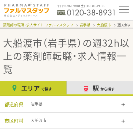
平日9：30-19：00 土日10：00-19：00
薬剤師の転職・求人サイト ファルマスタッフ
岩手県
大船渡市
週32h以
大船渡市（岩手県）の週32h以
上
の薬剤師転職・求人情報一
覧
エリア
駅
で探す
から探す
都道府県
岩手県
市区町村
大船渡市