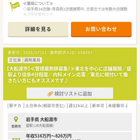
≪薬局について≫
◇岩手県34店舗・青森県2店舗展開中、北東北では有数の店舗数
ある安定薬局です。
◇東北の調剤薬局初となるISO9001を認証取得している企業で
す。
詳細を見る
お問い合わせ
「患者様第一主義」を貫き、地域医療の担い手となることをモッ
トーとしています。
◇厚生省より、休日・労働時間の短縮を行っている企業として、
『ゆとり創造賞』を受賞している企業です。
更新日：
2026/07/21
薬剤師求人ID：
658397
◇独立支援制度もあり、将来開業したい方へのサポートも行って
います。
正社員
調剤薬局
【大船渡市】≪管理薬剤師募集！≫東北を中心に店舗展開／盛
≪就業ポイント≫
駅より徒歩4分程度／内科メイン応需／東北に根付いて働
◆ブランク明け復帰、日数少なめでの勤務が不安な方もしっかり
きたい方にもオススメです♪
業務についてお伝えしますのでご安心ください。
◆希望曜日や時間帯など、ある程度は融通も利きますのでご相談
検討リストに追加
ください！
駅チカ
土日休み(相談可含む)
週32h以上
新卒可
未経験可
ブラ
岩手県 大船渡市
盛駅 (JR大船渡線)
勤務地
年収516万円～826万円