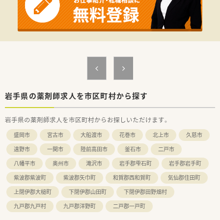
【こんな取り組みをしています】
■強制ではなく自分のペースでスキルアップできるよう、年間3
万円の自己研修支援金があります。
■無菌調剤室やドライブスルー薬局を先駆けて設置するなど、5
年先を歩く薬局を目指しています。
■日本薬剤師会学術大会などの学会に積極的に参加しており、参
加人数は毎年トップクラスです。
岩手県の薬剤師求人を市区町村から探す
岩手県の薬剤師求人を市区町村からお探しいただけます。
盛岡市
宮古市
大船渡市
花巻市
北上市
久慈市
遠野市
一関市
陸前高田市
釜石市
二戸市
八幡平市
奥州市
滝沢市
岩手郡雫石町
岩手郡岩手町
紫波郡紫波町
紫波郡矢巾町
和賀郡西和賀町
気仙郡住田町
上閉伊郡大槌町
下閉伊郡山田町
下閉伊郡田野畑村
九戸郡九戸村
九戸郡洋野町
二戸郡一戸町