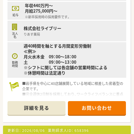
年収440万円～
月給275,000円～
給与
※新卒採用時の採用要件です。
株式会社ライブリー
法人
りあす薬局
名
週40時間を軸とする月間変形労働制
≪例≫
月火水木金 09：00～18：00
土 09：00～13：00
勤務
時間
※シフトに関しては各店舗の営業時間による
※休憩時間は法定通り
■岩手県を中心に40店舗展開している地域に根差した密着型の
企業です。
■完全週休2日制を採用しており、ワークライフバランスに重点
を置いている企業です。
■新卒採用も積極的に行っており、若手も活躍できる環境は整っ
詳細を見る
お問い合わせ
ております。
■教育制度は集合研修やEラーニングを活用しております。
更新日：
2026/08/06
薬剤師求人ID：
658396