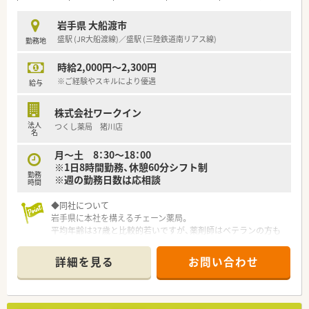
岩手県 大船渡市
盛駅 (JR大船渡線)／盛駅 (三陸鉄道南リアス線)
勤務地
時給2,000円～2,300円
※ご経験やスキルにより優遇
給与
株式会社ワークイン
法人
つくし薬局 猪川店
名
月～土 8：30～18：00
※1日8時間勤務、休憩60分シフト制
勤務
※週の勤務日数は応相談
時間
◆同社について
岩手県に本社を構えるチェーン薬局。
平均年齢は37歳と比較的若いですが、薬剤師はベテランの方も
多くバランスがとれております。
地域で腰を据えて働きたい方、全国転勤を避けたいがクリニック
詳細を見る
お問い合わせ
門前、病院門前など幅広く経験されたい方にもおすすめです。
新規出店も継続しており、今後の成長性もある優良企業です。
店舗数が増えている今でも、社長が毎年手書きのバースデーカー
ドと一緒にプレゼントがあったり、社員を大事にしている姿勢は