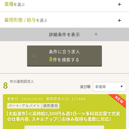
業種
を選ぶ
雇用形態 / 給与
を選ぶ
詳細条件を表示
条件に合う求人
8
件を
検索する
8
件の薬剤師求人
並び順
更新日：
2026/08/05
薬剤師求人ID：
171464
パート・アルバイト
調剤薬局
【大船渡市】≪高時給2,500円＆週3日～≫多科目応需で充実
の仕事内容、スキルアップ◎お休み取得も柔軟に対応！