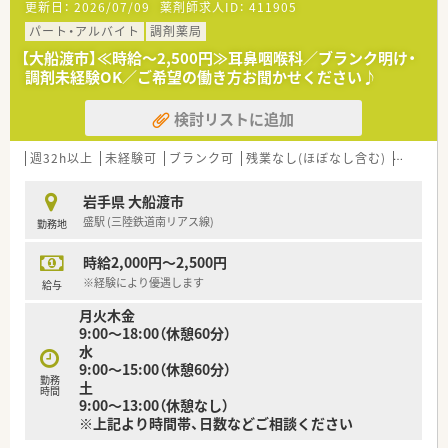
更新日：
2026/07/09
薬剤師求人ID：
411905
成長を続けている今でも変わりません。
パート・アルバイト
調剤薬局
◆企業ポイント
【大船渡市】≪時給～2,500円≫耳鼻咽喉科／ブランク明け・
人事考課制度もしっかりしています。
調剤未経験OK／ご希望の働き方お聞かせください♪
ご自身で決めた目標に対してのフィードバックを定期面談で実
施。管理薬剤師、エリアマネージャーだけでなく、部長もこまめ
検討リストに追加
に現場を回って現場の声をヒアリングされていますので、頑張っ
た分だけ評価されたい方にピッタリの職場です。
だからこそ納得感があり、定着率の良さにも繋がっています。
週32h以上
未経験可
ブランク可
残業なし(ほぼなし含む)
転勤な
◆安心の社内体制
岩手県 大船渡市
3年先の人事を見越して正社員の配属先を検討しており、社員一
盛駅 (三陸鉄道南リアス線)
勤務地
人一人のライフステージに合わせて配属店舗の提案、職場環境の
改善などに力を入れています。
時給2,000円～2,500円
こうした背景から育休復帰率100％という水準を保っています。
パート薬剤師の方々にも働き方によって契約社員など雇用形態
※経験により優遇します
給与
についても相談してくださる柔軟な環境です。
月火木金
9:00～18:00（休憩60分）
◆薬局について
水
皮膚科, 耳鼻科メイン応需で180～250枚/日ほどの処方箋を応需
9:00～15:00（休憩60分）
しています。
勤務
土
40代男性の管理薬剤師が在籍しており、店舗内の雰囲気も和気
時間
9:00～13:00（休憩なし）
あいあいとしていて働きやすい風通しのよさが魅力です。
※上記より時間帯、日数などご相談ください