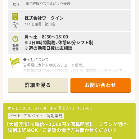
※ご経験やスキルにより優遇
給与
株式会社ワークイン
法人
つくし薬局 猪川店
名
月～土 8：30～18：00
※1日8時間勤務、休憩60分シフト制
勤務
※週の勤務日数は応相談
時間
◆同社について
岩手県に本社を構えるチェーン薬局。
平均年齢は37歳と比較的若いですが、薬剤師はベテランの方も
多くバランスがとれております。
地域で腰を据えて働きたい方、全国転勤を避けたいがクリニック
詳細を見る
お問い合わせ
門前、病院門前など幅広く経験されたい方にもおすすめです。
新規出店も継続しており、今後の成長性もある優良企業です。
店舗数が増えている今でも、社長が毎年手書きのバースデーカー
ドと一緒にプレゼントがあったり、社員を大事にしている姿勢は
更新日：
2026/07/09
薬剤師求人ID：
411905
成長を続けている今でも変わりません。
パート・アルバイト
調剤薬局
◆企業ポイント
【大船渡市】≪時給～2,500円≫耳鼻咽喉科／ブランク明け・
人事考課制度もしっかりしています。
調剤未経験OK／ご希望の働き方お聞かせください♪
ご自身で決めた目標に対してのフィードバックを定期面談で実
施。管理薬剤師、エリアマネージャーだけでなく、部長もこまめ