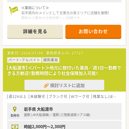
≪薬局について≫
岩手県内のメインとして北東北の各エリアに店舗を展開！
開局から数年の比較的新しい店舗です。
詳細を見る
お問い合わせ
更新日：
2026/07/09
薬剤師求人ID：
27727
パート・アルバイト
調剤薬局
【大船渡市】≪パート≫地元に根付いた薬局／週3日～勤務で
きる方歓迎！勤務時間により社会保険加入可能！
検討リストに追加
週32h以上
未経験可
ブランク可
Ｗワーク可
残業なし(ほぼなし含む)
岩手県 大船渡市
盛駅 (JR大船渡線)／盛駅 (三陸鉄道南リアス線)
勤務地
時給2,000円～2,300円