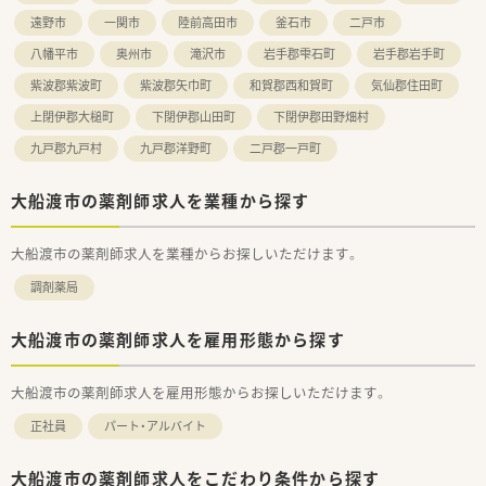
遠野市
一関市
陸前高田市
釜石市
二戸市
八幡平市
奥州市
滝沢市
岩手郡雫石町
岩手郡岩手町
紫波郡紫波町
紫波郡矢巾町
和賀郡西和賀町
気仙郡住田町
上閉伊郡大槌町
下閉伊郡山田町
下閉伊郡田野畑村
九戸郡九戸村
九戸郡洋野町
二戸郡一戸町
大船渡市の薬剤師求人を業種から探す
大船渡市の薬剤師求人を業種からお探しいただけます。
調剤薬局
大船渡市の薬剤師求人を雇用形態から探す
大船渡市の薬剤師求人を雇用形態からお探しいただけます。
正社員
パート・アルバイト
大船渡市の薬剤師求人をこだわり条件から探す