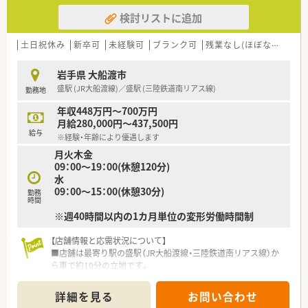
検討リストに追加
土日祝休み
新卒可
未経験可
ブランク可
残業なし(ほぼなし含む)
岩手県 大船渡市
盛駅 (JR大船渡線)／盛駅 (三陸鉄道南リアス線)
勤務地
年収448万円～700万円
月給280,000円～437,500円
給与
※経験・年齢により優遇します
月火木金
09：00～19：00(休憩120分)
水
09：00～15：00(休憩30分)
勤務
時間
※週40時間以内の1カ月単位の変形労働時間制
【店舗情報と応需状況について】
■店舗は最寄り駅の盛駅（JR大船渡線・三陸鉄道南リアス線）か
ら車で約10分の立地です。
■門前のクリニックより、主に内科・呼吸器科の処方箋を1日平
均約79枚応需しております。
詳細を見る
お問い合わせ
■薬剤師は常勤4名（男女比2:2）、事務3名が在籍しており、平均