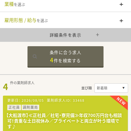
業種
を選ぶ
雇用形態 / 給与
を選ぶ
詳細条件を表示
条件に合う求人
4
件を
検索する
4
件の薬剤師求人
並び順
更新日：
2026/08/05
薬剤師求人ID：
33468
正社員
調剤薬局
【大船渡市】≪正社員／社宅・寮完備≫年収700万円台も相談
可！貴重な土日祝休み／プライベートと両立が叶う環境で
す♪