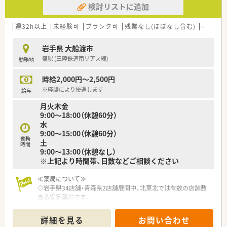
検討リストに追加
に現場を回って現場の声をヒアリングされていますので、頑張っ
た分だけ評価されたい方にピッタリの職場です。
だからこそ納得感があり、定着率の良さにも繋がっています。
週32h以上
未経験可
ブランク可
残業なし(ほぼなし含む)
転勤な
◆安心の社内体制
岩手県 大船渡市
3年先の人事を見越して正社員の配属先を検討しており、社員一
盛駅 (三陸鉄道南リアス線)
勤務地
人一人のライフステージに合わせて配属店舗の提案、職場環境の
改善などに力を入れています。
時給2,000円～2,500円
こうした背景から育休復帰率100％という水準を保っています。
パート薬剤師の方々にも働き方によって契約社員など雇用形態
※経験により優遇します
給与
についても相談してくださる柔軟な環境です。
月火木金
9:00～18:00（休憩60分）
◆薬局について
水
皮膚科, 耳鼻科メイン応需で180～250枚/日ほどの処方箋を応需
9:00～15:00（休憩60分）
しています。
勤務
土
40代男性の管理薬剤師が在籍しており、店舗内の雰囲気も和気
時間
9:00～13:00（休憩なし）
あいあいとしていて働きやすい風通しのよさが魅力です。
※上記より時間帯、日数などご相談ください
≪薬局について≫
◇岩手県34店舗・青森県2店舗展開中、北東北では有数の店舗数
ある安定薬局です。
◇東北の調剤薬局初となるISO9001を認証取得している企業で
す。
詳細を見る
お問い合わせ
「患者様第一主義」を貫き、地域医療の担い手となることをモッ