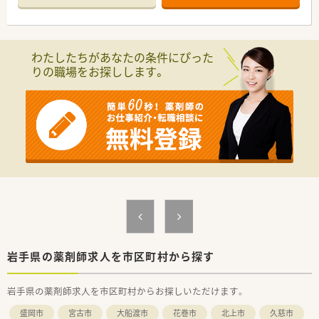
トーとしています。
◇厚生省より、休日・労働時間の短縮を行っている企業として、
『ゆとり創造賞』を受賞している企業です。
◇独立支援制度もあり、将来開業したい方へのサポートも行って
わたしたちがあなたの条件にぴった
います。
りの職場をお探しします。
≪就業ポイント≫
◆ブランク明け復帰、日数少なめでの勤務が不安な方もしっかり
業務についてお伝えしますのでご安心ください。
◆希望曜日や時間帯など、ある程度は融通も利きますのでご相談
ください！
岩手県の薬剤師求人を市区町村から探す
岩手県の薬剤師求人を市区町村からお探しいただけます。
盛岡市
宮古市
大船渡市
花巻市
北上市
久慈市