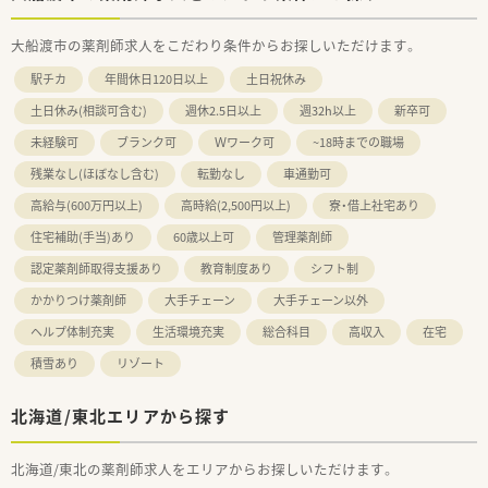
大船渡市の薬剤師求人をこだわり条件からお探しいただけます。
駅チカ
年間休日120日以上
土日祝休み
土日休み(相談可含む)
週休2.5日以上
週32h以上
新卒可
未経験可
ブランク可
Ｗワーク可
~18時までの職場
残業なし(ほぼなし含む)
転勤なし
車通勤可
高給与(600万円以上)
高時給(2,500円以上)
寮・借上社宅あり
住宅補助(手当)あり
60歳以上可
管理薬剤師
認定薬剤師取得支援あり
教育制度あり
シフト制
かかりつけ薬剤師
大手チェーン
大手チェーン以外
ヘルプ体制充実
生活環境充実
総合科目
高収入
在宅
積雪あり
リゾート
北海道/東北エリアから探す
北海道/東北の薬剤師求人をエリアからお探しいただけます。