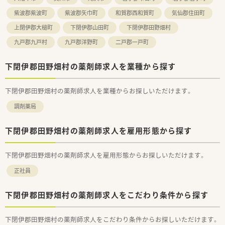
■研修費用の会社負担など、手厚い教育制度を活用して、将来的
紫波郡紫波町
紫波郡矢巾町
和賀郡西和賀町
気仙郡住田町
にどこでも通用する高い専門性と管理能力を身につけたい方に
オススメです。
上閉伊郡大槌町
下閉伊郡山田町
下閉伊郡田野畑村
九戸郡九戸村
九戸郡洋野町
二戸郡一戸町
下閉伊郡田野畑村の薬剤師求人を業種から探す
下閉伊郡田野畑村の薬剤師求人を業種からお探しいただけます。
調剤薬局
下閉伊郡田野畑村の薬剤師求人を雇用形態から探す
下閉伊郡田野畑村の薬剤師求人を雇用形態からお探しいただけます。
正社員
下閉伊郡田野畑村の薬剤師求人をこだわり条件から探す
下閉伊郡田野畑村の薬剤師求人をこだわり条件からお探しいただけます。