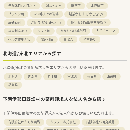
年間休日120日以上
週32h以上
新卒可
未経験可
ブランク可
~18時までの職場
残業なし(ほぼなし含む)
車通勤可
高給与(600万円以上)
認定薬剤師取得支援あり
教育制度あり
シフト制
かかりつけ薬剤師
大手チェーン
ヘルプ体制充実
総合科目
高収入
積雪あり
北海道/東北エリアから探す
北海道/東北の薬剤師求人をエリアからお探しいただけます。
北海道
青森県
岩手県
宮城県
秋田県
山形県
福島県
下閉伊郡田野畑村の薬剤師求人を法人名から探す
下閉伊郡田野畑村の薬剤師求人を法人名からお探しいただけます。
有限会社かたくり薬局
クラフト株式会社
有限会社小田島薬局