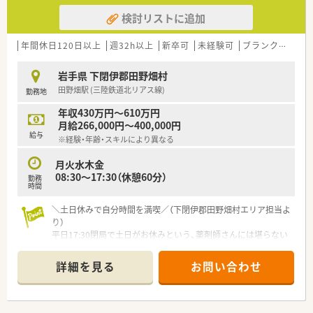
検討リストに追加
年間休日120日以上
週32h以上
新卒可
未経験可
ブランク可
残業
岩手県 下閉伊郡田野畑村
田野畑駅 (三陸鉄道北リアス線)
勤務地
年収430万円～610万円
月給266,000円～400,000円
給与
※経験・年齢・スキルにより異なる
月火水木金
08:30～17:30（休憩60分）
勤務
時間
＼土日休みで自分時間を満喫／（下閉伊郡田野畑村エリア担当よ
り）
平日17:30閉局で土日がお休みという、薬剤師さんには堪らない
好条件です！ワークライフバランスを最優先に考えたい方に、自
信を持っておすすめできる環境ですよ。
詳細を見る
お問い合わせ
＊------------------------------------------＊
【店舗情報と応需状況について】
■最寄り駅から車で8分ほどの場所に位置しており、近隣にある
村の診療所からの処方箋をメインに受け付けている調剤薬局で