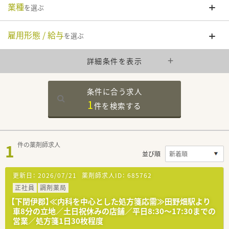
業種
を選ぶ
雇用形態 / 給与
を選ぶ
詳細条件を表示
条件に合う求人
1
件を
検索する
1
件の薬剤師求人
並び順
更新日：
2026/07/21
薬剤師求人ID：
685762
正社員
調剤薬局
【下閉伊郡】≪内科を中心とした処方箋応需≫田野畑駅より
車8分の立地／土日祝休みの店舗／平日8:30～17:30までの
営業／処方箋1日30枚程度