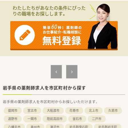
す。
わたしたちがあなたの条件にぴった
■主な応需科目は内科となっており、1日あたりの処方箋枚数は
りの職場をお探しします。
30枚程度のため、落ち着いて一人ひとりの患者様と向き合える
環境です。
■薬剤師は常勤1名とパート2名の体制で運営しており、無理の
ない業務量で地域の方々の健康を支える店舗となります。
【法人特徴について】
■東証プライム上場企業のグループ会社であり、医薬品卸最大手
のネットワークを背景とした業界トップクラスの安定した経営
基盤が魅力です。
■最新のICTシステムを積極的に導入しており、在庫管理の自動
化や監査システムの整備など、薬剤師が業務に集中できる環境で
す。
■東北から沖縄まで全国に店舗を展開しており、大手ならではの
豊富なノウハウと充実した福利厚生制度がしっかりと整ってい
ます。
岩手県の薬剤師求人を市区町村から探す
【こんな方にオススメ】
岩手県の薬剤師求人を市区町村からお探しいただけます。
■年間休日120日以上、土日休み、残業ほぼなしという条件にこ
だわり、私生活と仕事を高いレベルで両立させたい方に最適で
盛岡市
宮古市
大船渡市
花巻市
北上市
久慈市
す。
■経営基盤が安定した東証プライム上場グループで、定年まで安
遠野市
一関市
陸前高田市
釜石市
二戸市
心して長く働ける場所を探している方にぜひ検討いただきたい
八幡平市
奥州市
滝沢市
岩手郡雫石町
岩手郡岩手町
求人です。