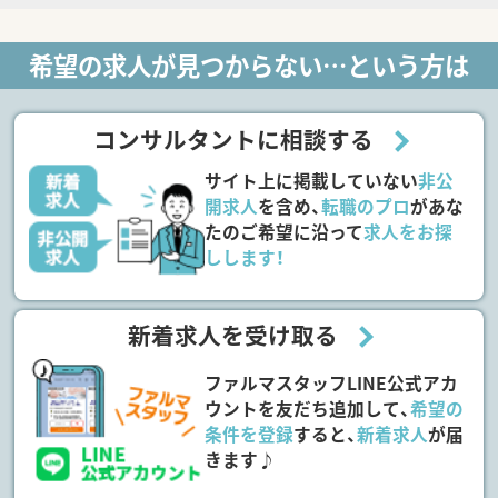
希望の求人が見つからない…という方は
コンサルタントに相談する
サイト上に掲載していない
非公
開求人
を含め、
転職のプロ
があな
たのご希望に沿って
求人をお探
しします！
新着求人を受け取る
ファルマスタッフLINE公式アカ
ウントを友だち追加して、
希望の
条件を登録
すると、
新着求人
が届
きます♪