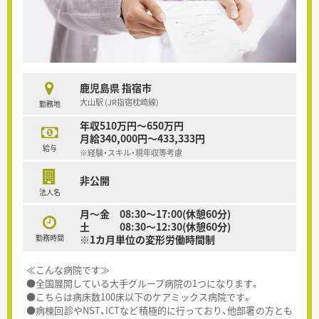
鹿児島県 指宿市
大山駅 (JR指宿枕崎線)
勤務地
年収510万円～650万円
月給340,000円～433,333円
給与
※経験・スキル・現年収等考慮
非公開
法人名
月～金 08:30～17:00(休憩60分)
土 08:30～12:30(休憩60分)
勤務時間
※1カ月単位の変形労働時間制
≪こんな病院です≫
●全国展開している大手グループ病院の1つになります。
●こちらは病床数100床以下のケアミックス病院です。
●病棟回診やNST、ICTなど積極的に行っており、他部署の方とも