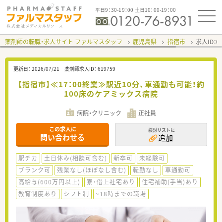
平日9：30-19：00 土日10：00-19：00
薬剤師の転職・求人サイト ファルマスタッフ
鹿児島県
指宿市
求人ID：
更新日：
2026/07/21
薬剤師求人ID：
619759
【指宿市】≪17：00終業≫駅近10分、車通勤も可能！約
100床のケアミックス病院
病院・クリニック
正社員
この求人に
検討リストに
問い合わせる
追加
駅チカ
土日休み(相談可含む)
新卒可
未経験可
ブランク可
残業なし(ほぼなし含む)
転勤なし
車通勤可
高給与(600万円以上)
寮・借上社宅あり
住宅補助(手当)あり
教育制度あり
シフト制
~18時までの職場