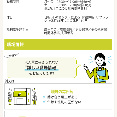
勤務時間
月～金 08:30～17:00(休憩60分)
土 08:30～12:30(休憩60分)
※1カ月単位の変形労働時間制
休日
日祝、その他シフトによる、有給休暇、リフレッ
シュ休暇（4日）、年間休日110日
福利厚生諸手当
厚生年金／雇用保険／労災保険／その他健保
時間外手当,技師手当
職場情報
求人票に書ききれない
“詳しい職場情報”
をお伝えします！
職場の雰囲気
助け合う風土がある
年齢や性別の壁がない