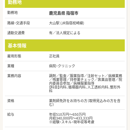
勤務地
勤務地
鹿児島県 指宿市
路線・交通手段
大山駅 (JR指宿枕崎線)
通勤交通費
有／法人規定による
基本情報
雇用形態
正社員
業種
病院・クリニック
業務内容
調剤／監査／服薬指導／注射セット／病棟業務
／残薬管理／持参薬チェック／医薬品管理／院
内委員会参加／病棟服薬指導
【科目】内科、循環器内科、人工透析内科、整形外
科
資格
薬剤師免許をお持ちの方（取得見込みの方を含
む）
給与
年収510万円～650万円
月給340,000円～433,333円
※経験・スキル・現年収等考慮