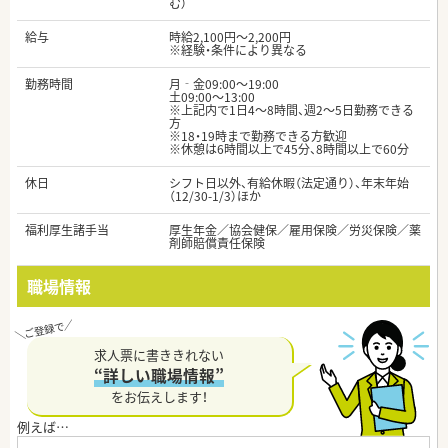
む）
給与
時給2,100円～2,200円
※経験・条件により異なる
勤務時間
月‐金09:00～19:00
土09:00～13:00
※上記内で1日4～8時間、週2～5日勤務できる
方
※18・19時まで勤務できる方歓迎
※休憩は6時間以上で45分、8時間以上で60分
休日
シフト日以外、有給休暇（法定通り）、年末年始
（12/30-1/3）ほか
福利厚生諸手当
厚生年金／協会健保／雇用保険／労災保険／薬
剤師賠償責任保険
職場情報
求人票に書ききれない
“詳しい職場情報”
をお伝えします！