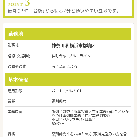
最寄り「仲町台駅」から徒歩2分と通いやすい立地です。
勤務地
勤務地
神奈川県 横浜市都筑区
路線・交通手段
仲町台駅 (ブルーライン)
通勤交通費
有／規定による
基本情報
雇用形態
パート・アルバイト
業種
調剤薬局
業務内容
調剤／監査／服薬指導／在宅業務（居宅）／かか
りつけ薬剤師業務／在宅業務（施設）
小児科・リウマチ科・耳鼻科
80枚/日
資格
薬剤師免許をお持ちの方（取得見込みの方を含