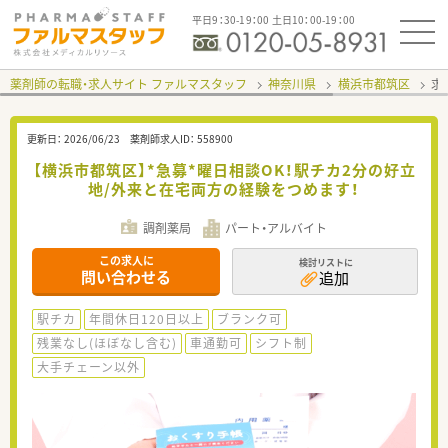
平日9：30-19：00 土日10：00-19：00
薬剤師の転職・求人サイト ファルマスタッフ
神奈川県
横浜市都筑区
求
更新日：
2026/06/23
薬剤師求人ID：
558900
【横浜市都筑区】*急募*曜日相談OK！駅チカ2分の好立
地/外来と在宅両方の経験をつめます！
調剤薬局
パート・アルバイト
この求人に
検討リストに
問い合わせる
追加
駅チカ
年間休日120日以上
ブランク可
残業なし(ほぼなし含む)
車通勤可
シフト制
大手チェーン以外