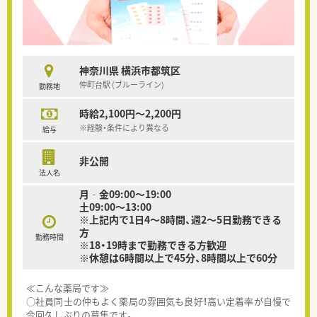
神奈川県 横浜市都筑区
仲町台駅 (ブルーライン)
勤務地
時給2,100円～2,200円
※経験・条件により異なる
給与
非公開
法人名
月‐金09:00～19:00
土09:00～13:00
※上記内で1日4～8時間、週2～5日勤務できる
方
勤務時間
※18・19時まで勤務できる方歓迎
※休憩は6時間以上で45分、8時間以上で60分
≪こんな薬局です≫
○社員同士の仲もよく薬局の雰囲気も良好！高い定着率が自慢で
今回久しぶりの募集です。