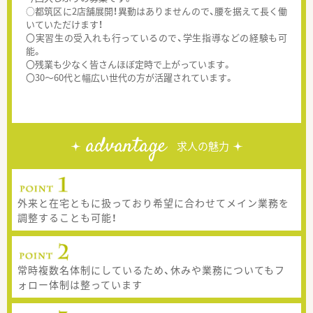
○都筑区に2店舗展開！異動はありませんので、腰を据えて長く働
いていただけます！
〇実習生の受入れも行っているので、学生指導などの経験も可
能。
〇残業も少なく皆さんほぼ定時で上がっています。
〇30～60代と幅広い世代の方が活躍されています。
advantage
求人の魅力
外来と在宅ともに扱っており希望に合わせてメイン業務を
調整することも可能！
常時複数名体制にしているため、休みや業務についてもフ
ォロー体制は整っています