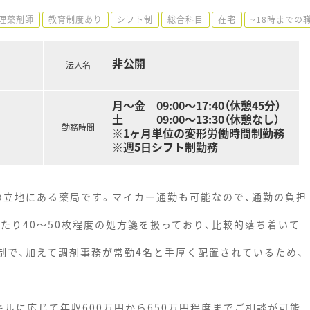
理薬剤師
教育制度あり
シフト制
総合科目
在宅
~18時までの
非公開
法人名
月～金 09:00～17:40（休憩45分）
土 09:00～13:30（休憩なし）
勤務時間
※1ヶ月単位の変形労働時間制勤務
※週5日シフト制勤務
の立地にある薬局です。マイカー通勤も可能なので、通勤の負担
たり40～50枚程度の処方箋を扱っており、比較的落ち着いて
制で、加えて調剤事務が常勤4名と手厚く配置されているため、
ルに応じて年収600万円から650万円程度までご相談が可能