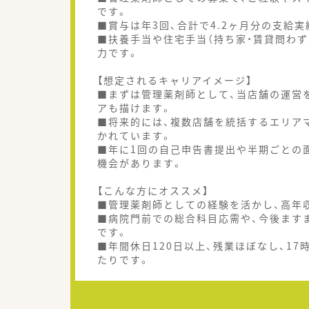
です。
■賞与は年3回、合計で4.2ヶ月分の支給
■扶養手当や住宅手当（持ち家・賃貸問わず
力です。
【想定されるキャリアイメージ】
■まずは管理薬剤師として、当店舗の運営
アも描けます。
■将来的には、複数店舗を統括するエリア
かれています。
■年に1回の自己申告書提出や半期ごとの
機会があります。
【こんな方にオススメ】
■管理薬剤師としての経験を活かし、高年
■病院門前での総合科目応需や、今後ます
です。
■年間休日120日以上、残業ほぼなし、1
たりです。