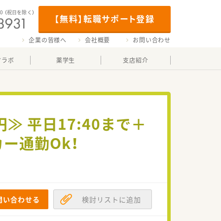
00
（祝日を除く）
【無料】転職サポート登録
企業の皆様へ
会社概要
お問い合わせ
マラボ
薬学生
支店紹介
≫ 平日17:40まで＋
ー通勤Ok！
問い合わせる
検討リストに追加