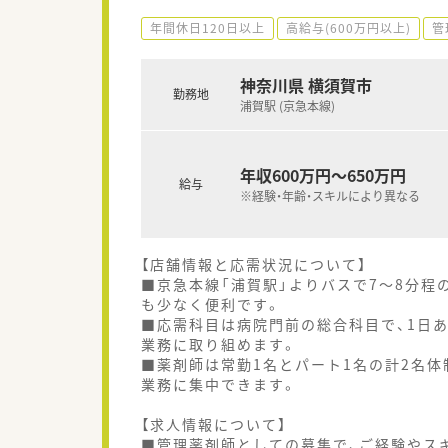
年間休日120日以上
高給与(600万円以上)
管
神奈川県 横須賀市
勤務地
浦賀駅 (京急本線)
年収600万円～650万円
給与
※経験・年齢・スキルにより異なる
【店舗情報と応需状況について】
■京急本線「浦賀駅」よりバスで7～8分程
も少なく便利です。
■応需科目は病院門前の総合科目で、1日あ
業務に取り組めます。
■薬剤師は常勤1名とパート1名の計2名体
業務に集中できます。
【求人情報について】
■管理薬剤師としての募集で、ご経験やスキ