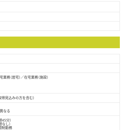
業務（居宅）／在宅業務（施設）
取得見込みの方を含む）
り異なる
憩45分）
憩なし）
間制勤務