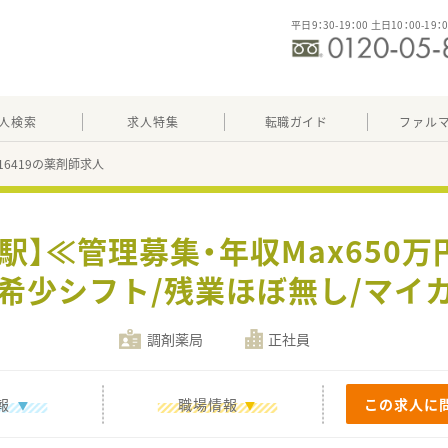
平日9：30-19：00 土日10：00-19：
人検索
求人特集
転職ガイド
ファル
216419の薬剤師求人
駅】≪管理募集・年収Max650万円
希少シフト/残業ほぼ無し/マイカ
調剤薬局
正社員
報
職場情報
この求人に