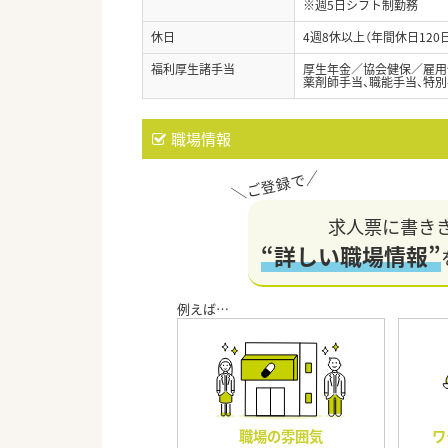
※週5日シフト制勤務
休日
4週8休以上（年間休日12
福利厚生諸手当
厚生年金／協会健保／雇用
薬剤師手当、職能手当、特別
職場情報
求人票に書き
“詳しい職場情報”
職場の雰囲気
ワ