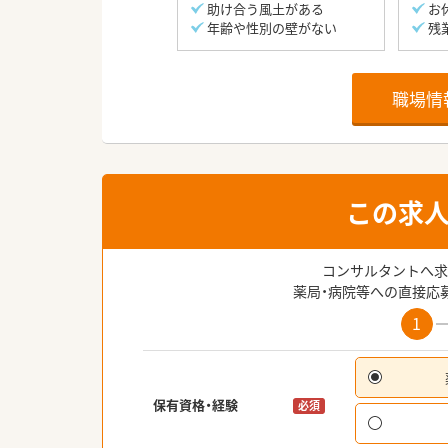
助け合う風土がある
お
年齢や性別の壁がない
残
職場情
この求
コンサルタントへ求
薬局・病院等への直接応
1
保有資格・経験
必須