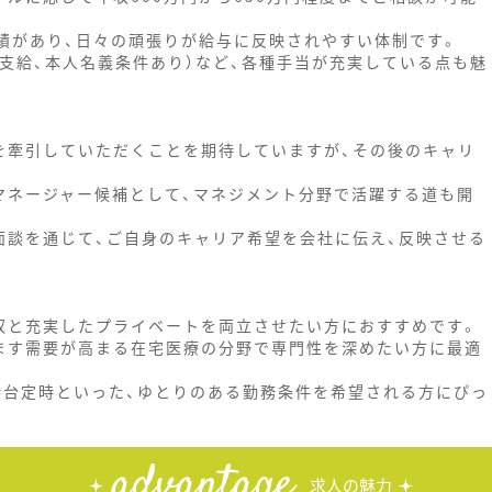
実績があり、日々の頑張りが給与に反映されやすい体制です。
支給、本人名義条件あり）など、各種手当が充実している点も魅
を牽引していただくことを期待していますが、その後のキャリ
マネージャー候補として、マネジメント分野で活躍する道も開
面談を通じて、ご自身のキャリア希望を会社に伝え、反映させる
収と充実したプライベートを両立させたい方におすすめです。
ます需要が高まる在宅医療の分野で専門性を深めたい方に最適
7時台定時といった、ゆとりのある勤務条件を希望される方にぴっ
advantage
求人の魅力