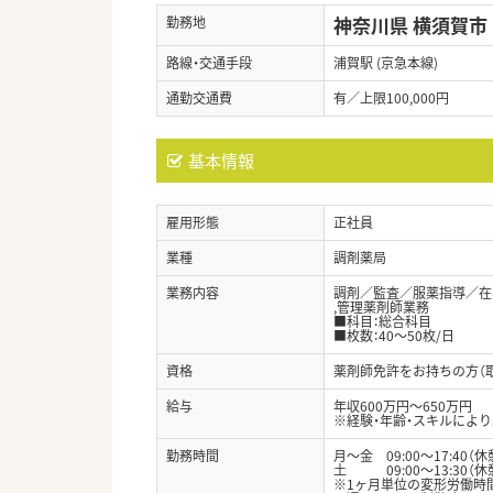
神奈川県 横須賀市
勤務地
路線・交通手段
浦賀駅 (京急本線)
通勤交通費
有／上限100,000円
基本情報
雇用形態
正社員
業種
調剤薬局
業務内容
調剤／監査／服薬指導／在宅
,管理薬剤師業務
■科目：総合科目
■枚数：40～50枚/日
資格
薬剤師免許をお持ちの方（
給与
年収600万円～650万円
※経験・年齢・スキルによ
勤務時間
月～金 09:00～17:40（休
土 09:00～13:30（休
※1ヶ月単位の変形労働時