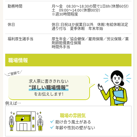
勤務時間
月～金 08:30～18:30の間で1日8h（休憩60分）
土 09:00～14:00（休憩00分）
※週30時間程度
休日
休日：日祝ほか就業日以外 休暇：有給休暇法定
通り付与 夏季休暇 年末年始
福利厚生諸手当
厚生年金／協会健保／雇用保険／労災保険／薬
剤師賠償責任保険
時間外手当
職場情報
求人票に書ききれない
“詳しい職場情報”
をお伝えします！
職場の雰囲気
助け合う風土がある
年齢や性別の壁がない