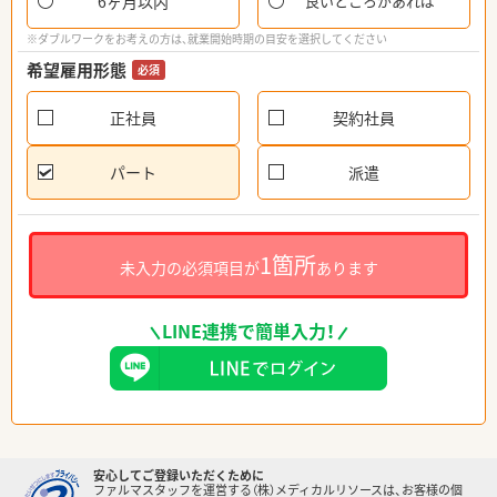
6ヶ月以内
良いところがあれば
※ダブルワークをお考えの方は、就業開始時期の目安を選択してください
希望雇用形態
必須
正社員
契約社員
パート
派遣
1箇所
未入力の必須項目が
あります
LINE連携で簡単入力！
安心してご登録いただくために
ファルマスタッフを運営する（株）メディカルリソースは、お客様の個