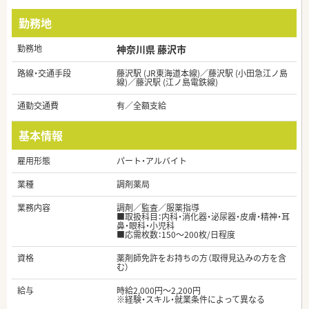
勤務地
勤務地
神奈川県 藤沢市
路線・交通手段
藤沢駅 (JR東海道本線)／藤沢駅 (小田急江ノ島
線)／藤沢駅 (江ノ島電鉄線)
通勤交通費
有／全額支給
基本情報
雇用形態
パート・アルバイト
業種
調剤薬局
業務内容
調剤／監査／服薬指導
■取扱科目：内科・消化器・泌尿器・皮膚・精神・耳
鼻・眼科・小児科
■応需枚数：150～200枚/日程度
資格
薬剤師免許をお持ちの方（取得見込みの方を含
む）
給与
時給2,000円～2,200円
※経験・スキル・就業条件によって異なる