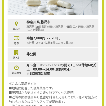
神奈川県 藤沢市
藤沢駅 (JR東海道本線)／藤沢駅 (小田急江ノ島線)／藤沢駅
勤務地
(江ノ島電鉄線)
時給2,000円～2,200円
※経験・スキル・就業条件によって異なる
給与
非公開
法人名
月～金 08:30～18:30の間で1日8h（休憩60分）
土 09:00～14:00（休憩00分）
勤務時間
※週30時間程度
≪こんな薬局です≫
■地域に密着した調剤薬局です。
■藤沢駅から徒歩すぐの好立地でアクセス良好！
■近隣の医療機関から豊富な科目を応需しており、様々な処方に
触れられるためスキルアップが望めます。
漢方も取り扱いがございます。