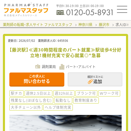
平日9：30-19：00 土日10：00-19：00
薬剤師の転職・求人サイト ファルマスタッフ
神奈川県
藤沢市
求人ID：
更新日：
2026/07/02
薬剤師求人ID：
645936
【藤沢駅】≪週30時間程度のパート就業≫駅徒歩4分好
立地！機材充実で安心就業◎*急募
調剤薬局
パート・アルバイト
この求人に
検討リストに
問い合わせる
追加
駅チカ
週休2.5日以上
週32h以上
ブランク可
Ｗワーク可
残業なし(ほぼなし含む)
転勤なし
教育制度あり
大手チェーン以外
ヘルプ体制充実