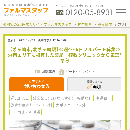
平日9：30-19：00 土日10：00-19：00
薬剤師の転職・求人サイト ファルマスタッフ
神奈川県
茅ヶ崎市
求人ID
更新日：
2026/06/23
薬剤師求人ID：
696892
【茅ヶ崎市/北茅ヶ崎駅】≪週4～5日フルパート募集≫
湘南エリアに根差した薬局｜複数クリニックから応需*
急募
調剤薬局
パート・アルバイト
この求人に
検討リストに
問い合わせる
追加
週32h以上
残業なし(ほぼなし含む)
転勤なし
車通勤可
教育制度あり
シフト制
大手チェーン以外
~18時までの職場