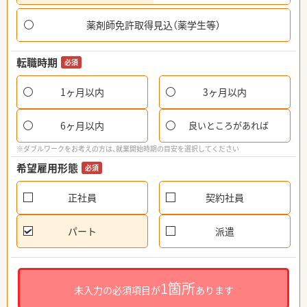
薬剤師免許取得見込（薬学生等）
転職時期
必須
1ヶ月以内
3ヶ月以内
6ヶ月以内
良いところがあれば
※ダブルワークをお考えの方は、就業開始時期の目安を選択してください
希望雇用形態
必須
正社員
契約社員
パート
派遣
1箇所
未入力の必須項目が
あります