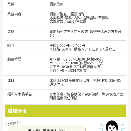
業種
調剤薬局
業務内容
調剤／監査／服薬指導
応需科目：眼科・内科・循環器科・耳鼻科
応需枚数：140枚/日程度
資格
薬剤師免許をお持ちの方（取得見込みの方を含
む）
給与
時給2,000円～2,400円
※経験・スキル・勤務シフトによって異なる
勤務時間
月～金 09:30〜18:30（休憩60分）
土 09:00〜16:00（休憩45～60分）
※平日18:30までご勤務可能な方
※週4〜5日、曜日応相談
休日
休日：日祝ほか就業日以外 休暇：有給休暇法定
通り付与
福利厚生諸手当
厚生年金／協会健保／雇用保険／労災保険／薬
剤師賠償責任保険
職場情報
求人票に書ききれない