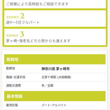
ご経験により高時給もご相談できます
週4～5日フルパート
茅ヶ崎・海老名どちら側からも通えます
勤務地
勤務地
神奈川県 茅ヶ崎市
路線・交通手段
北茅ケ崎駅 (JR相模線)
通勤交通費
有／全額
基本情報
雇用形態
パート・アルバイト