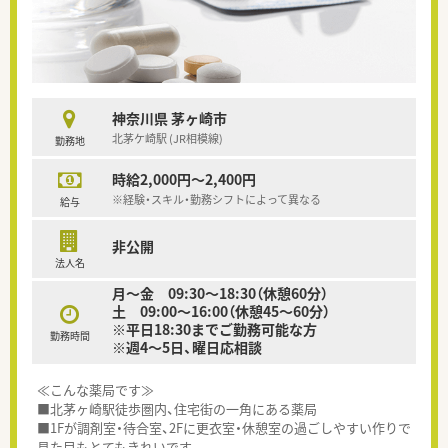
神奈川県 茅ヶ崎市
北茅ケ崎駅 (JR相模線)
勤務地
時給2,000円～2,400円
※経験・スキル・勤務シフトによって異なる
給与
非公開
法人名
月～金 09:30〜18:30（休憩60分）
土 09:00〜16:00（休憩45～60分）
※平日18:30までご勤務可能な方
勤務時間
※週4〜5日、曜日応相談
≪こんな薬局です≫
■北茅ヶ崎駅徒歩圏内、住宅街の一角にある薬局
■1Fが調剤室・待合室、2Fに更衣室・休憩室の過ごしやすい作りで
見た目もとてもきれいです