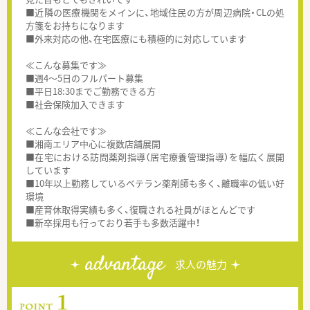
■近隣の医療機関をメインに、地域住民の方が周辺病院・CLの処
方箋をお持ちになります
■外来対応の他、在宅医療にも積極的に対応しています
≪こんな募集です≫
■週4～5日のフルパート募集
■平日18:30までご勤務できる方
■社会保険加入できます
≪こんな会社です≫
■湘南エリア中心に複数店舗展開
■在宅における訪問薬剤指導（居宅療養管理指導）を幅広く展開
しています
■10年以上勤務しているベテラン薬剤師も多く、離職率の低い好
環境
■産育休取得実績も多く、復職される社員がほとんどです
■新卒採用も行っており若手も多数活躍中！
advantage
求人の魅力