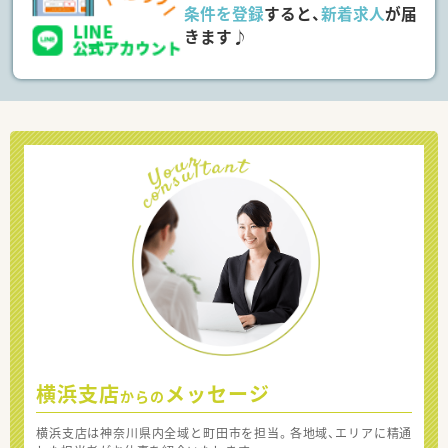
条件を登録
すると、
新着求人
が届
きます♪
横浜支店
メッセージ
からの
横浜支店は神奈川県内全域と町田市を担当。各地域、エリアに精通