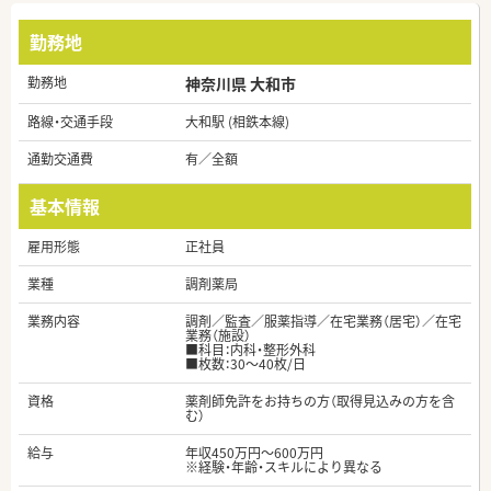
勤務地
勤務地
神奈川県 大和市
路線・交通手段
大和駅 (相鉄本線)
通勤交通費
有／全額
基本情報
雇用形態
正社員
業種
調剤薬局
業務内容
調剤／監査／服薬指導／在宅業務（居宅）／在宅
業務（施設）
■科目：内科・整形外科
■枚数：30～40枚/日
資格
薬剤師免許をお持ちの方（取得見込みの方を含
む）
給与
年収450万円～600万円
※経験・年齢・スキルにより異なる