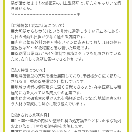
験が活かせます！地域密着の川上型薬局で、新たなキャリアを築
きませんか。
＊------------------------------------------＊
【店舗情報と応需状況について】
■大和駅から徒歩3分という非常に通勤しやすい好立地にあり、
毎日の出勤も負担が少なく通える店舗です。
■内科と整形外科の処方箋をメインに応需しており、1日の処方
箋枚数は30～40枚程度と落ち着いた環境です。
■薬剤師は常時3から4名体制で事務スタッフも配置されている
ため、安心して業務に集中できる体制です。
【法人特徴について】
■地域密着型の薬局を複数展開しており、患者様から広く頼りに
される川上型の薬局運営を目指しています。
■地域の皆様の健康増進に深く貢献できるよう、在宅医療にも積
極的に力を入れている成長中の企業です。
■実務実習研修生の受け入れを積極的に行うなど、地域医療を担
う人材の育成にも熱心に取り組んでいます。
【想定される業務内容】
■1日30～40枚の内科や整形外科の処方箋をもとに、正確な調剤
および監査、丁寧な服薬指導を実施します。
■薬局内での外来業務だけでなく、社用車を運転して施設へ赴