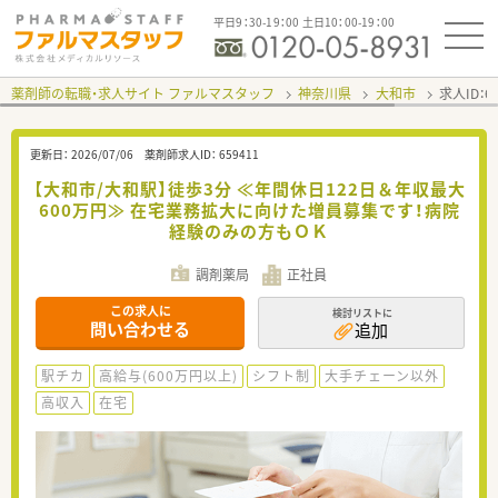
平日9：30-19：00 土日10：00-19：00
薬剤師の転職・求人サイト ファルマスタッフ
神奈川県
大和市
求人ID：
更新日：
2026/07/06
薬剤師求人ID：
659411
【大和市/大和駅】徒歩3分 ≪年間休日122日＆年収最大
600万円≫ 在宅業務拡大に向けた増員募集です！病院
経験のみの方もＯＫ
調剤薬局
正社員
この求人に
検討リストに
問い合わせる
追加
駅チカ
高給与(600万円以上)
シフト制
大手チェーン以外
高収入
在宅