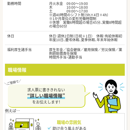
勤務時間
月火水金 09:00～19:00
木 10:00～18:00
土 09:00～17:00
※週40時間のシフト制（9h×4日＋4h）
※1か月単位の変形労働時間制
※休憩 実働6時間超の場合45分、実働8時間超
の場合60分
休日
休日：週休2日制（日祝＋1日） 休暇：有給休暇初
年度10日、慶弔休暇、夏季休暇、年末年始休暇
福利厚生諸手当
厚生年金／協会健保／雇用保険／労災保険／薬
剤師賠償責任保険
時間外手当・通勤手当
職場情報
求人票に書ききれない
“詳しい職場情報”
をお伝えします！
職場の雰囲気
助け合う風土がある