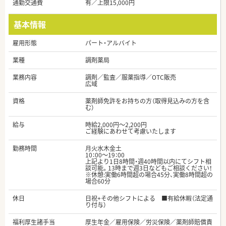
通勤交通費
有／上限15,000円
基本情報
雇用形態
パート・アルバイト
業種
調剤薬局
業務内容
調剤／監査／服薬指導／OTC販売
広域
資格
薬剤師免許をお持ちの方（取得見込みの方を含
む）
給与
時給2,000円～2,200円
ご経験にあわせて考慮いたします
勤務時間
月火水木金土
10：00～19：00
上記より1日8時間・週40時間以内にてシフト相
談可能。13時まで週3日などもご相談ください！
※休憩:実働6時間超の場合45分、実働8時間超の
場合60分
休日
日祝+その他シフトによる ■有給休暇（法定通
り付与）
福利厚生諸手当
厚生年金／雇用保険／労災保険／薬剤師賠償責