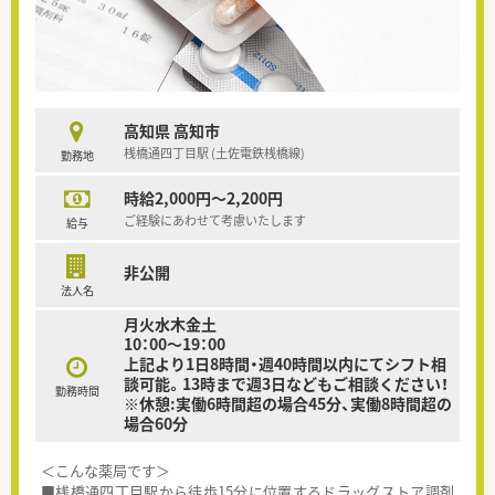
高知県 高知市
桟橋通四丁目駅 (土佐電鉄桟橋線)
勤務地
時給2,000円～2,200円
ご経験にあわせて考慮いたします
給与
非公開
法人名
月火水木金土
10：00～19：00
上記より1日8時間・週40時間以内にてシフト相
談可能。13時まで週3日などもご相談ください！
勤務時間
※休憩:実働6時間超の場合45分、実働8時間超の
場合60分
＜こんな薬局です＞
■桟橋通四丁目駅から徒歩15分に位置するドラッグストア調剤