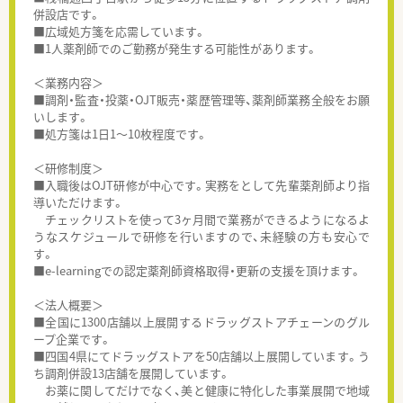
併設店です。
■広域処方箋を応需しています。
■1人薬剤師でのご勤務が発生する可能性があります。
＜業務内容＞
■調剤・監査・投薬・OJT販売・薬歴管理等、薬剤師業務全般をお願
いします。
■処方箋は1日1～10枚程度です。
＜研修制度＞
■入職後はOJT研修が中心です。実務をとして先輩薬剤師より指
導いただけます。
チェックリストを使って3ヶ月間で業務ができるようになるよ
うなスケジュールで研修を行いますので、未経験の方も安心で
す。
■e-learningでの認定薬剤師資格取得・更新の支援を頂けます。
＜法人概要＞
■全国に1300店舗以上展開するドラッグストアチェーンのグル
ープ企業です。
■四国4県にてドラッグストアを50店舗以上展開しています。う
ち調剤併設13店舗を展開しています。
お薬に関してだけでなく、美と健康に特化した事業展開で地域