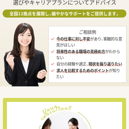
選びやキャリアプランについてアドバイス
全国12拠点を展開し、細やかなサポートをご提供します。
ご相談例
今の仕事に対し不安
があり、客観的な意
見がほしい
将来性のある職場の見極め方
がわから
ない
自分の経験や適正、
現状を振り返りたい
求人を比較するためのポイント
が知り
たい