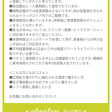
に貢献していきたいと考えています。
■各店舗主に一人薬剤師にて運営されています。
■調剤店舗内では従業員数は少ないですが、他の従業員の方もお
られるドラッグストア内でのご勤務です。
■新規開局も増えているため、研修後に管理薬剤師のポジション
になることも叶います。
■急なお休みについては、ラウンダー勤務・エリアマネージャー
に対応頂けますのでご安心ください。
■休憩時間はバックヤードで休憩して頂き、患者様からの呼び出
しがあればご対応頂きます。
■平均残業時間は1日あたり30分程度でワークライフバランスが
取りやすい企業です。
■ベテラン薬剤師さんを中心に店舗運営されていますが、積極的
に新卒採用もされており毎年5名前後入社されています。
＜こんな方にもおススメ＞
■広域処方箋やOTCに触れられる環境で働きたい方
■処方箋枚数は少なめでゆったりと働きたい方
■シフト柔軟に相談したい方
お気軽にお問い合わせください！
advantage
求人の魅力