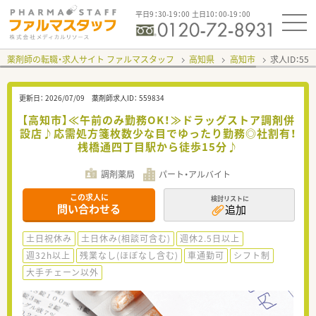
平日9：30-19：00 土日10：00-19：00
薬剤師の転職・求人サイト ファルマスタッフ
高知県
高知市
求人ID：55
更新日：
2026/07/09
薬剤師求人ID：
559834
【高知市】≪午前のみ勤務OK！≫ドラッグストア調剤併
設店♪応需処方箋枚数少な目でゆったり勤務◎社割有！
桟橋通四丁目駅から徒歩15分♪
調剤薬局
パート・アルバイト
この求人に
検討リストに
問い合わせる
追加
土日祝休み
土日休み(相談可含む)
週休2.5日以上
週32h以上
残業なし(ほぼなし含む)
車通勤可
シフト制
大手チェーン以外