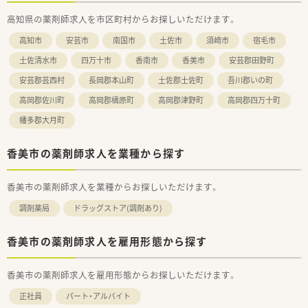
〈法人概要〉
高知県の薬剤師求人を市区町村からお探しいただけます。
■大手製薬会社のドラッグストア・調剤部門となります。安定経
営で福利厚生も充実しています。
高知市
安芸市
南国市
土佐市
須崎市
宿毛市
■調剤だけでなくOTCにも触れられる環境です。これからの薬
剤師に必要なスキルが身につきます。
土佐清水市
四万十市
香南市
香美市
安芸郡田野町
■対物業務の効率化を目指されています。（メディカルサポート
安芸郡芸西村
長岡郡本山町
土佐郡土佐町
吾川郡いの町
センターを軸に指示書・ピッキングシステム・薬歴音声入力・可変
式棚・自動発注を導入されています。）
高岡郡佐川町
高岡郡檮原町
高岡郡津野町
高岡郡四万十町
■個人在宅は250店舗で実施しています。
■予防～介護までサポートできる、かかりつけ薬剤師を目指され
幡多郡大月町
ています。
■残業代は1分単位で支給、平均残業時間は6.6時間/月。残業は
香美市の薬剤師求人を業種から探す
事前申請無しで可能です。
■年間休日111日、希望休はカレンダーにハンコを押す形の申請
しやすい方法です。
香美市の薬剤師求人を業種からお探しいただけます。
■育児休業制度充実、育児休業3歳まで・時短勤務は小学校卒業
までと手厚く、制度利用支援、女性育休100％・男性社員も利用推
調剤薬局
ドラッグストア(調剤あり)
進。
■2021年9月17日、えるぼしの最高認定を取得されています。
香美市の薬剤師求人を雇用形態から探す
〈こんな方にもおススメ〉
■処方箋枚数も少なめで少しずつ慣れていきたい方
香美市の薬剤師求人を雇用形態からお探しいただけます。
■OTCにも触れられる環境で働きたい方
正社員
パート・アルバイト
などお気軽にお問い合わせください！