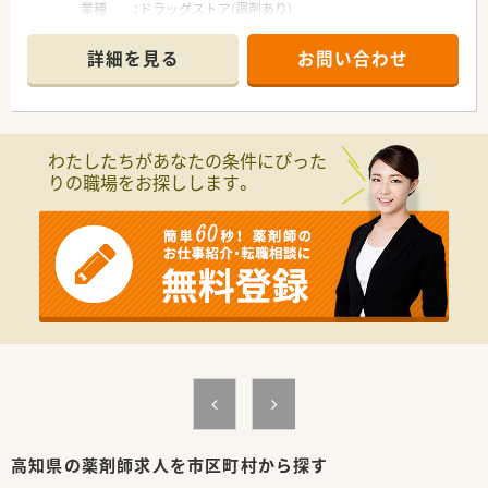
業種 ：ドラッグストア(調剤あり)
業務内容：調剤／監査／服薬指導
資格 ：薬剤師免許をお持ちの方（取得見込みの方を含む）
詳細を見る
お問い合わせ
給与 ：時給2,000円～3,000円
ご経験にあわせて考慮いたします
勤務時間：
月～金 9：00～18：00
土 9：00～13：00
わたしたちがあなたの条件にぴった
※上記より週40時間以内にて勤務曜日・シフトご相談ください
りの職場をお探しします。
※休憩：実働6時間超の場合45分、実働8時間超の場合60分
休日 ：日祝＋シフトによる ■有給休暇法定通り付与
福利厚生諸手当：厚生年金／雇用保険／労災保険／薬剤師賠償責
任保険／その他健保
〈こんな薬局です〉
■ドラッグストアの調剤併設店です。
■薬剤師は常時1名体制となります。
■事務の方はいらっしゃいませんが、集約型の事務センターにて
対応しています。
〈業務内容〉
■処方箋による調剤業務、服薬指導、薬剤情報の提供、OTCなど
■広域処方箋を応需しています。
■処方箋枚数は1日5～15枚/日程です。
高知県の薬剤師求人を市区町村から探す