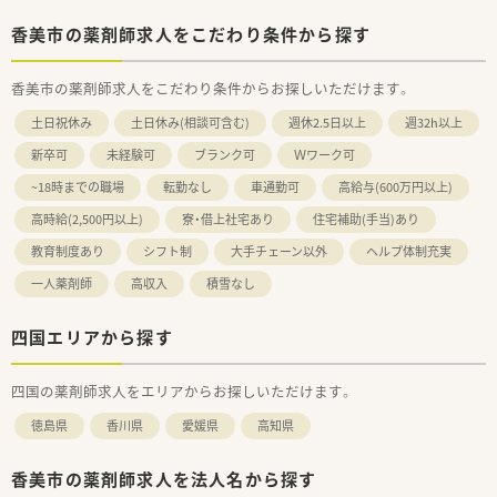
香美市の薬剤師求人をこだわり条件から探す
香美市の薬剤師求人をこだわり条件からお探しいただけます。
土日祝休み
土日休み(相談可含む)
週休2.5日以上
週32h以上
新卒可
未経験可
ブランク可
Ｗワーク可
~18時までの職場
転勤なし
車通勤可
高給与(600万円以上)
高時給(2,500円以上)
寮・借上社宅あり
住宅補助(手当)あり
教育制度あり
シフト制
大手チェーン以外
ヘルプ体制充実
一人薬剤師
高収入
積雪なし
四国エリアから探す
四国の薬剤師求人をエリアからお探しいただけます。
徳島県
香川県
愛媛県
高知県
香美市の薬剤師求人を法人名から探す