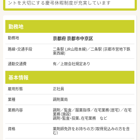
ントを大切にする慶弔休暇制度が充実しています
勤務地
勤務地
京都府 京都市中京区
路線・交通手段
二条駅 (JR山陰本線)／二条駅 (京都市営地下鉄
東西線)
通勤交通費
有／上限会社規定あり
基本情報
雇用形態
正社員
業種
調剤薬局
業務内容
調剤／監査／服薬指導／在宅業務（居宅）／在宅
業務（施設）
調剤・監査・投薬、在宅業務 など
資格
薬剤師免許をお持ちの方（取得見込みの方を含
む）