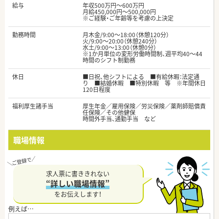
給与
年収500万円～600万円
月給450,000円～500,000円
※ご経験・ご年齢等を考慮の上決定
勤務時間
月木金/9:00〜18:00（休憩120分）
火/9:00〜20:00（休憩240分）
水土/9:00〜13:00（休憩0分）
※1か月単位の変形労働時間制、週平均40～44
時間のシフト制勤務
休日
■日祝、他シフトによる ■有給休暇：法定通
り ■結婚休暇 ■特別休暇 等 ※年間休日
120日程度
福利厚生諸手当
厚生年金／雇用保険／労災保険／薬剤師賠償責
任保険／その他健保
時間外手当、通勤手当 など
職場情報
求人票に書ききれない
“詳しい職場情報”
をお伝えします！