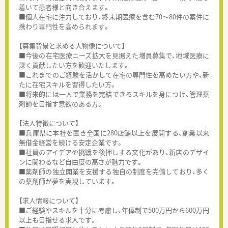
着いて患者様と向き合えます。
■個人在宅に注力しており、終末期医療を含む70～80件の案件に
携わり専門性を高められます。
【募集背景と求める人物像について】
■今後の在宅医療ニーズ拡大を見据えた増員募集で、地域医療に
深く貢献したい方を歓迎いたします。
■これまでのご経験を活かして在宅の専門性を高めたい方や、新
たに在宅スキルを習得したい方。
■将来的には一人で業務を完結できるスキルを身につけ、管理薬
剤師を目指す意欲のある方。
【法人特徴について】
■兵庫県に本社を置き全国に280店舗以上を展開する、創業以来
無借金経営を続ける安定企業です。
■社員のアイデアや挑戦を後押しする文化があり、新店のデザイ
ンに関わるなど自由度の高さが魅力です。
■薬剤師の独立開業を支援する独自の制度を完備しており、多く
の薬剤師が夢を実現しています。
【求人情報について】
■ご経験やスキルを十分に考慮し、年俸制で500万円から600万円
以上も目指せる求人です。