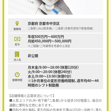
京都府 京都市中京区
二条駅 (JR山陰本線)／二条駅 (京都市営地下鉄東西線)
勤務地
年収500万円～600万円
月給450,000円～500,000円
給与
※ご経験・ご年齢等を考慮の上決定
非公開
法人名
月木金/9:00〜18:00（休憩120分）
火/9:00〜20:00（休憩240分）
水土/9:00〜13:00（休憩0分）
勤務時間
※1か月単位の変形労働時間制、週平均40～44
時間のシフト制勤務
【店舗情報と応需状況について】
■人気エリアのJR・地下鉄「二条駅」から徒歩10分程度と、毎日の
通勤に便利な立地にあります。
■内科や消化器科、漢方内科の外来処方箋は1日20～30枚で、落ち