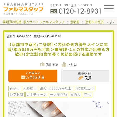
平日9：30-19：00 土日10：00-19：00
薬剤師の転職・求人サイト ファルマスタッフ
京都府
京都市中京区
求人I
更新日：
2026/06/25
薬剤師求人ID：
601294
【京都市中京区/二条駅】＜内科の処方箋をメインに応
需/年収550万円も可能＞●管理・1人の対応が出来る方
歓迎！定年制65歳で長くお勤め頂ける環境です
調剤薬局
正社員
この求人に
検討リストに
問い合わせる
追加
新卒可
未経験可
高給与(600万円以上)
60歳以上可
シフト制
大手チェーン
一人薬剤師
高収入
在宅