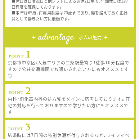
■休日は日曜祝日と他シフトによる週休2日制で、年間休日は120
日程度を確保しております。
■定年は65歳、再雇用制度は70歳まであり、腰を据えて長く正社
員として働きたい方に最適です。
advantage
求人の魅力
京都市中京区/人気エリアの二条駅最寄り！徒歩10分程度で
すので公共交通機関でお通いされたい方にもオススメです
◎
内科・消化器内科の処方箋をメインに応需しております。在
宅の対応も行っておりますので学びたい方にもオススメで
す
結婚時には7日間の特別休暇が付与されるなど、ライフイベ