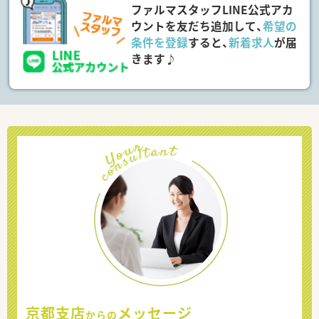
ファルマスタッフLINE公式アカ
ウントを友だち追加して、
希望の
条件を登録
すると、
新着求人
が届
きます♪
京都支店
メッセージ
からの