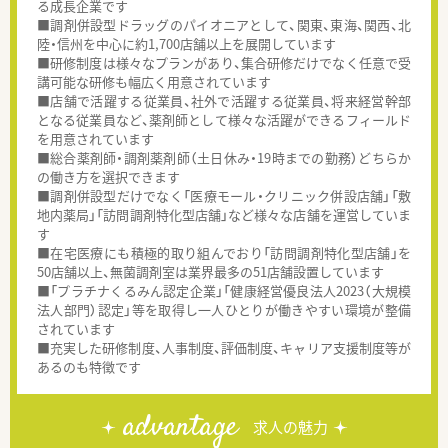
る成長企業です
■調剤併設型ドラッグのパイオニアとして、関東、東海、関西、北
陸・信州を中心に約1,700店舗以上を展開しています
■研修制度は様々なプランがあり、集合研修だけでなく任意で受
講可能な研修も幅広く用意されています
■店舗で活躍する従業員、社外で活躍する従業員、将来経営幹部
となる従業員など、薬剤師として様々な活躍ができるフィールド
を用意されています
■総合薬剤師・調剤薬剤師（土日休み・19時までの勤務）どちらか
の働き方を選択できます
■調剤併設型だけでなく「医療モール・クリニック併設店舗」「敷
地内薬局」「訪問調剤特化型店舗」など様々な店舗を運営していま
す
■在宅医療にも積極的取り組んでおり「訪問調剤特化型店舗」を
50店舗以上、無菌調剤室は業界最多の51店舗設置しています
■「プラチナくるみん認定企業」「健康経営優良法人2023（大規模
法人部門）認定」等を取得し一人ひとりが働きやすい環境が整備
されています
■充実した研修制度、人事制度、評価制度、キャリア支援制度等が
あるのも特徴です
advantage
求人の魅力