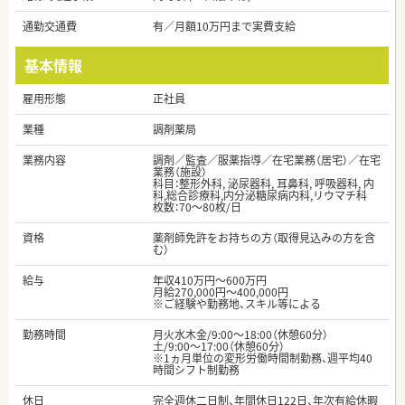
通勤交通費
有／月額10万円まで実費支給
基本情報
雇用形態
正社員
業種
調剤薬局
業務内容
調剤／監査／服薬指導／在宅業務（居宅）／在宅
業務（施設）
科目：整形外科, 泌尿器科, 耳鼻科, 呼吸器科, 内
科,総合診療科,内分泌糖尿病内科,リウマチ科
枚数：70～80枚/日
資格
薬剤師免許をお持ちの方（取得見込みの方を含
む）
給与
年収410万円～600万円
月給270,000円～400,000円
※ご経験や勤務地、スキル等による
勤務時間
月火水木金/9:00～18:00（休憩60分）
土/9:00～17:00（休憩60分）
※1ヵ月単位の変形労働時間制勤務、週平均40
時間シフト制勤務
休日
完全週休二日制、年間休日122日、年次有給休暇