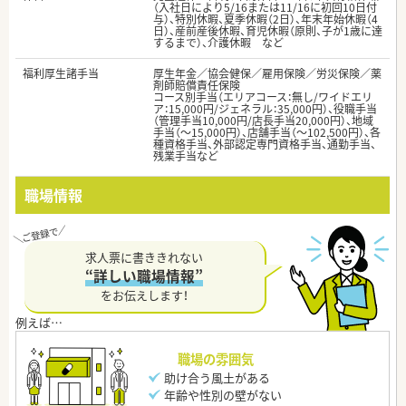
（入社日により5/16または11/16に初回10日付
与）、特別休暇、夏季休暇（2日）、年末年始休暇（4
日）、産前産後休暇、育児休暇（原則、子が1歳に達
するまで）、介護休暇 など
福利厚生諸手当
厚生年金／協会健保／雇用保険／労災保険／薬
剤師賠償責任保険
コース別手当（エリアコース：無し/ワイドエリ
ア：15,000円/ジェネラル：35,000円）、役職手当
（管理手当10,000円/店長手当20,000円）、地域
手当（～15,000円）、店舗手当（～102,500円）、各
種資格手当、外部認定専門資格手当、通勤手当、
残業手当など
職場情報
求人票に書ききれない
“詳しい職場情報”
をお伝えします！
職場の雰囲気
助け合う風土がある
年齢や性別の壁がない