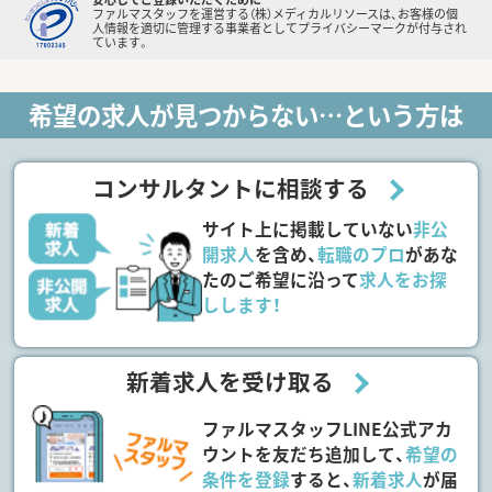
ファルマスタッフを運営する（株）メディカルリソースは、お客様の個
人情報を適切に管理する事業者としてプライバシーマークが付与され
ています。
希望の求人が見つからない…という方は
コンサルタントに相談する
サイト上に掲載していない
非公
開求人
を含め、
転職のプロ
があな
たのご希望に沿って
求人をお探
しします！
新着求人を受け取る
ファルマスタッフLINE公式アカ
ウントを友だち追加して、
希望の
条件を登録
すると、
新着求人
が届