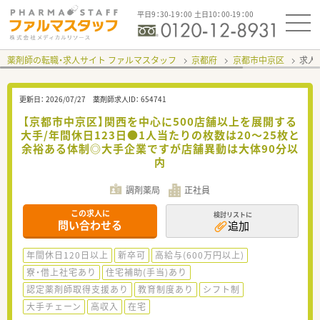
平日9：30-19：00 土日10：00-19：00
薬剤師の転職・求人サイト ファルマスタッフ
京都府
京都市中京区
求人I
更新日：
2026/07/27
薬剤師求人ID：
654741
【京都市中京区】関西を中心に500店舗以上を展開する
大手/年間休日123日●1人当たりの枚数は20～25枚と
余裕ある体制◎大手企業ですが店舗異動は大体90分以
内
調剤薬局
正社員
この求人に
検討リストに
問い合わせる
追加
年間休日120日以上
新卒可
高給与(600万円以上)
寮・借上社宅あり
住宅補助(手当)あり
認定薬剤師取得支援あり
教育制度あり
シフト制
大手チェーン
高収入
在宅