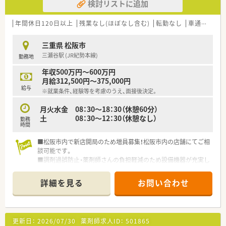
検討リストに追加
年間休日120日以上
残業なし(ほぼなし含む)
転勤なし
車通勤可
高
三重県 松阪市
三瀬谷駅 (JR紀勢本線)
勤務地
年収500万円～600万円
月給312,500円～375,000円
給与
※就業条件、経験等を考慮のうえ、面接後決定。
月火水金 08：30～18：30（休憩60分）
土 08：30～12：30（休憩なし）
勤務
時間
■松阪市内で新店開局のため増員募集！松阪市内の店舗にてご相
談可能です。
■調剤過誤防止・薬剤師さんの負担軽減のため設備機器が充実し
ています
■薬歴は電子薬歴、自動錠剤分包機（miuCARREN2）散剤は計量
詳細を見る
お問い合わせ
監査機にて行い記録し、レセコンはPhama-seedを採用していま
す。
■経験者歓迎します！また、ブランクある方もお気軽にご相談く
ださい。やる気のある方歓迎いたします。
更新日：
2026/07/30
薬剤師求人ID：
501865
■20～40代の若手薬剤師さんが活躍中！今後の世代を担って頂