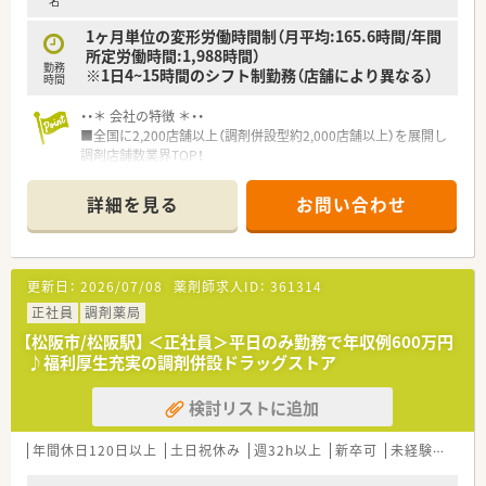
名
1ヶ月単位の変形労働時間制（月平均:165.6時間/年間
所定労働時間:1,988時間）
勤務
※1日4~15時間のシフト制勤務（店舗により異なる）
時間
・・＊ 会社の特徴 ＊・・
■全国に2,200店舗以上（調剤併設型約2,000店舗以上）を展開し
調剤店舗数業界TOP！
■店舗拡大に伴いキャリアアップできるポジションが多数あり！
頑張り次第で高給与も可能！
詳細を見る
お問い合わせ
■経験や勤務コースによりますが、経験の少ない方でも500万前
半スタートと業界TOP水準！
■職種や職域に合わせ、豊富な社内研修や外部組織と連携した研
修を用意されています
更新日：
2026/07/08
薬剤師求人ID：
361314
■薬剤師が中心の会社だからこそ活躍できるキャリアパスが多
種多様に用意されています。
正社員
調剤薬局
■店舗拡大に伴い、エリアマネジャーや営業部長等のマネジメン
【松阪市/松阪駅】 ＜正社員＞平日のみ勤務で年収例600万円
トのポジションも増えます。
♪福利厚生充実の調剤併設ドラッグストア
■在宅や教育等の専門性を活かせるスペシャリストを目指すこ
とも可能です。
検討リストに追加
■その他にも、管理部門や商品部門等の本社スタッフなど活動領
域は多種多様です。
■在宅実施店舗は年々増加しており、在宅医療へもしっかりと関
年間休日120日以上
土日祝休み
週32h以上
新卒可
未経験可
ブ
わる事ができます。