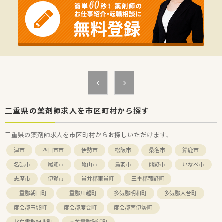
三重県の薬剤師求人を市区町村から探す
三重県の薬剤師求人を市区町村からお探しいただけます。
津市
四日市市
伊勢市
松阪市
桑名市
鈴鹿市
名張市
尾鷲市
亀山市
鳥羽市
熊野市
いなべ市
志摩市
伊賀市
員弁郡東員町
三重郡菰野町
三重郡朝日町
三重郡川越町
多気郡明和町
多気郡大台町
度会郡玉城町
度会郡度会町
度会郡南伊勢町
北牟婁郡紀北町
南牟婁郡御浜町