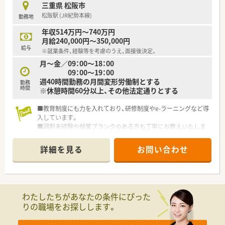
■育児休暇は3歳まで取得が可能で、時短制度は小学5年生まで
三重県 松阪市
時短勤務ができるよう変更予定です。
松阪駅 (JR紀勢本線)
勤務地
■年間休日が120日とワークライフバランスが整っています
■日用品から常備薬まで、従業員割引制度など嬉しいメリットも
年収514万円～740万円
たくさんあります！
月給240,000円～350,000円
給与
※就業条件、経験等を考慮のうえ、面接後決定。
月～金／09：00～18：00
09：00～19：00
週40時間勤務の月間変形労働制とする
勤務
時間
※休憩時間60分以上、その他法定通りとする
■教育制度にも力を入れており、研修制度やe-ラーニングなど導
入しています。
■調剤未経験や就業ブランクのある方も丁寧にお教えいたしま
す。
■全店舗、ピッキングシステムのハンディを導入し、調剤過誤防
詳細を見る
お問い合わせ
止に努めています。
■60歳以降は契約社員として、65歳までのご勤務が可能です。
■店舗を一緒に盛り上げてくださる方募集中です！
わたしたちがあなたの条件にぴった
りの職場をお探しします。