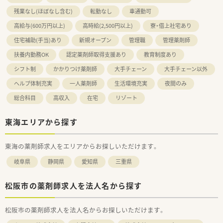
残業なし(ほぼなし含む)
転勤なし
車通勤可
高給与(600万円以上)
高時給(2,500円以上)
寮・借上社宅あり
住宅補助(手当)あり
新規オープン
管理職
管理薬剤師
扶養内勤務OK
認定薬剤師取得支援あり
教育制度あり
シフト制
かかりつけ薬剤師
大手チェーン
大手チェーン以外
ヘルプ体制充実
一人薬剤師
生活環境充実
夜間のみ
総合科目
高収入
在宅
リゾート
東海エリアから探す
東海の薬剤師求人をエリアからお探しいただけます。
岐阜県
静岡県
愛知県
三重県
松阪市の薬剤師求人を法人名から探す
松阪市の薬剤師求人を法人名からお探しいただけます。