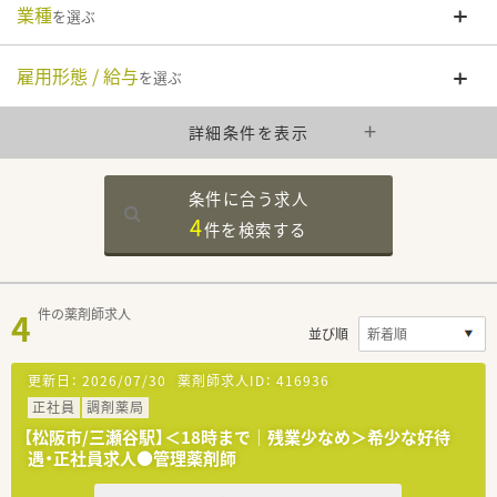
業種
を選ぶ
雇用形態 / 給与
を選ぶ
詳細条件を表示
条件に合う求人
4
件を
検索する
4
件の薬剤師求人
並び順
更新日：
2026/07/30
薬剤師求人ID：
416936
正社員
調剤薬局
【松阪市/三瀬谷駅】＜18時まで｜残業少なめ＞希少な好待
遇・正社員求人●管理薬剤師