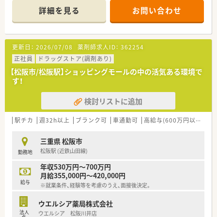
識を深めることができます。
詳細を見る
お問い合わせ
■地域に密着したマンツーマンに近い形態の店舗のため、患者様
とじっくり向き合えます。
【法人特徴について】
更新日：
2026/07/08
薬剤師求人ID：
362254
■三重県と岐阜県において7店舗の調剤薬局を運営し、地域医療
に深く貢献しています。
正社員
ドラッグストア(調剤あり)
■30代の薬剤師が社長を務めており、現場で働くスタッフの目
【松阪市/松阪駅】ショッピングモールの中の活気ある環境で
線を大切にしています。
す！
■患者様一人ひとりと真摯に向き合う、地域に根差した薬局づく
りを理念としています。
検討リストに追加
【こんな方にオススメ】
■整形外科という特定の専門分野で、ご自身のスキルと知識を深
駅チカ
週32h以上
ブランク可
車通勤可
高給与(600万円以上)
認
めていきたい方に最適です。
■アットホームな雰囲気の地域密着型薬局で、患者様と丁寧な関
三重県 松阪市
係を築きたい方に向いています。
松阪駅 (近鉄山田線)
勤務地
■年間休日が多く残業が少ない環境で、プライベートも充実させ
たいと考えている方に推奨します。
年収530万円～700万円
月給355,000円～420,000円
給与
※就業条件、経験等を考慮のうえ、面接後決定。
ウエルシア薬局株式会社
法人
ウエルシア 松阪川井店