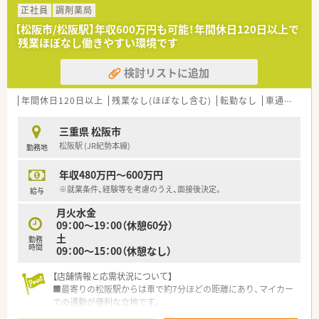
ける方を募集しています。
正社員
調剤薬局
【松阪市/松阪駅】年収600万円も可能！年間休日120日以上で
残業ほぼなし働きやすい環境です
検討リストに追加
年間休日120日以上
残業なし(ほぼなし含む)
転勤なし
車通勤可
高
三重県 松阪市
松阪駅 (JR紀勢本線)
勤務地
年収480万円～600万円
※就業条件、経験等を考慮のうえ、面接後決定。
給与
月火水金
09：00～19：00（休憩60分）
土
勤務
時間
09：00～15：00（休憩なし）
【店舗情報と応需状況について】
■最寄りの松阪駅からは車で約7分ほどの距離にあり、マイカー
での通勤が便利な立地です。
■主に近隣の整形外科から処方箋を応需しており、専門領域の知