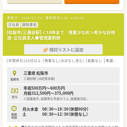
ださい。やる気のある方歓迎いたします。
■20～40代の若手薬剤師さんが活躍中！今後の世代を担って頂
ける方を募集しています。
更新日：
2026/07/30
薬剤師求人ID：
416936
■残業少なめ、定時18：30でプライベートも充実できる環境で
す。
正社員
調剤薬局
■経営者が薬剤師で現場の仕事に理解のある薬局さんです♪
【松阪市/三瀬谷駅】＜18時まで｜残業少なめ＞希少な好待
遇・正社員求人●管理薬剤師
検討リストに追加
年間休日120日以上
残業なし(ほぼなし含む)
転勤なし
車通勤可
高
三重県 松阪市
三瀬谷駅 (JR紀勢本線)
勤務地
年収500万円～600万円
月給312,500円～375,000円
給与
※就業条件、経験等を考慮のうえ、面接後決定。
月火水金 08：30～18：30（休憩60分）
土 08：30～12：30（休憩なし）
勤務
時間