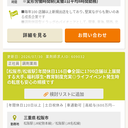
※変形労働時間制(実働1日平均8時間勤務)
時間
■毎年100 店舗以上新規出店をしており、堅実ながらも勢いのあ
る成長企業です
■調剤併設型ドラッグのパイオニアとして、関東、東海、関西、北
陸・信州を中心に約1,700店舗以上を展開しています
■研修制度は様々なプランがあり、集合研修だけでなく任意で受
詳細を見る
お問い合わせ
講可能な研修も幅広く用意されています
■店舗で活躍する従業員、社外で活躍する従業員、将来経営幹部
となる従業員など、薬剤師として様々な活躍ができるフィールド
を用意されています
更新日：
2026/07/30
薬剤師求人ID：
609032
■総合薬剤師・調剤薬剤師（土日休み・19時までの勤務）どちらか
の働き方を選択できます
正社員
調剤薬局
■調剤併設型だけでなく「医療モール・クリニック併設店舗」「敷
【松阪市/松坂駅】年間休日116日●全国に1700店舗以上展開
地内薬局」「訪問調剤特化型店舗」など様々な店舗を運営してい
する大手、福利厚生・教育制度充実◎ライフイベント発生時
ます
の転居も安心の規模です
■在宅医療にも積極的取り組んでおり「訪問調剤特化型店舗」を
50店舗以上、無菌調剤室は業界最多の51店舗設置しています
検討リストに追加
■「プラチナくるみん認定企業」「健康経営優良法人2023（大規模
法人部門）認定」等を取得し一人ひとりが働きやすい環境が整備
されています
年間休日120日以上
土日祝休み
車通勤可
高給与(600万円以上)
認
■充実した研修制度、人事制度、評価制度、キャリア支援制度等
があるのも特徴です
三重県 松阪市
松阪駅 (JR紀勢本線)／松阪駅 (JR名松線)
勤務地