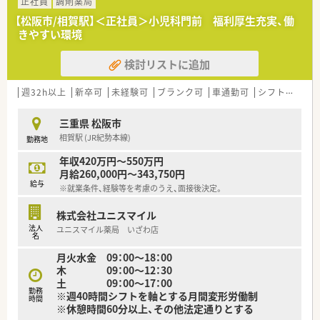
正社員
調剤薬局
【松阪市/相賀駅】＜正社員＞小児科門前 福利厚生充実、働
きやすい環境
検討リストに追加
週32h以上
新卒可
未経験可
ブランク可
車通勤可
シフト制
大
三重県 松阪市
相賀駅 (JR紀勢本線)
勤務地
年収420万円～550万円
月給260,000円～343,750円
給与
※就業条件、経験等を考慮のうえ、面接後決定。
株式会社ユニスマイル
法人
ユニスマイル薬局 いざわ店
名
月火水金 09：00～18：00
木 09：00～12：30
土 09：00～17：00
勤務
※週40時間シフトを軸とする月間変形労働制
時間
※休憩時間60分以上、その他法定通りとする