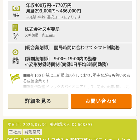
年収400万円～770万円
月給293,000円～486,000円
給与
※経験・年齢・選択コースによります
株式会社スギ薬局
法人
スギ薬局 内五曲店
名
[総合薬剤師] 開局時間に合わせてシフト制勤務
[調剤薬剤師] 9:00～19:00内の勤務
勤務
時間
※変形労働時間制（実働1日平均8時間勤務）
■毎年100 店舗以上新規出店をしており、堅実ながらも勢いのあ
る成長企業です
■調剤併設型ドラッグのパイオニアとして、関東、東海、関西、北
陸・信州を中心に約1,700店舗以上を展開しています
■研修制度は様々なプランがあり、集合研修だけでなく任意で受
詳細を見る
お問い合わせ
講可能な研修も幅広く用意されています
■店舗で活躍する従業員、社外で活躍する従業員、将来経営幹部
となる従業員など、薬剤師として様々な活躍ができるフィールド
を用意されています
更新日：
2026/07/30
薬剤師求人ID：
608897
■総合薬剤師・調剤薬剤師（土日休み・19時までの勤務）どちらか
の働き方を選択できます
正社員
調剤薬局
■調剤併設型だけでなく「医療モール・クリニック併設店舗」「敷