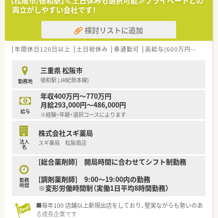
【松阪市/徳和駅】≪土日休みも選択可能≫プライベートとの
地内薬局」「訪問調剤特化型店舗」など様々な店舗を運営してい
両立がしやすい会社です！
ます
■在宅医療にも積極的取り組んでおり「訪問調剤特化型店舗」を
検討リストに追加
50店舗以上、無菌調剤室は業界最多の51店舗設置しています
■「プラチナくるみん認定企業」「健康経営優良法人2023（大規模
法人部門）認定」等を取得し一人ひとりが働きやすい環境が整備
年間休日120日以上
土日祝休み
車通勤可
高給与(600万円以上)
認
されています
■充実した研修制度、人事制度、評価制度、キャリア支援制度等
三重県 松阪市
があるのも特徴です
徳和駅 (JR紀勢本線)
勤務地
年収400万円～770万円
月給293,000円～486,000円
給与
※経験・年齢・選択コースによります
株式会社スギ薬局
法人
スギ薬局 松阪南店
名
[総合薬剤師] 開局時間に合わせてシフト制勤務
[調剤薬剤師] 9:00～19:00内の勤務
勤務
時間
※変形労働時間制（実働1日平均8時間勤務）
■毎年100 店舗以上新規出店をしており、堅実ながらも勢いのあ
る成長企業です