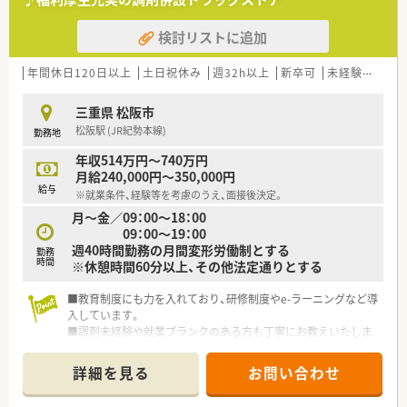
検討リストに追加
年間休日120日以上
土日祝休み
週32h以上
新卒可
未経験可
ブ
三重県 松阪市
松阪駅 (JR紀勢本線)
勤務地
年収514万円～740万円
月給240,000円～350,000円
給与
※就業条件、経験等を考慮のうえ、面接後決定。
月～金／09：00～18：00
09：00～19：00
週40時間勤務の月間変形労働制とする
勤務
時間
※休憩時間60分以上、その他法定通りとする
■教育制度にも力を入れており、研修制度やe-ラーニングなど導
入しています。
■調剤未経験や就業ブランクのある方も丁寧にお教えいたしま
す。
■全店舗、ピッキングシステムのハンディを導入し、調剤過誤防
詳細を見る
お問い合わせ
止に努めています。
■60歳以降は契約社員として、65歳までのご勤務が可能です。