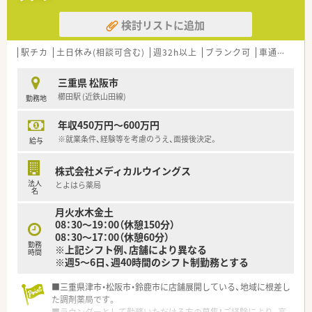
人ひとりに対して時間をかけた丁寧な服薬指導が可能です。
■店舗内には医療事務が常駐しており、1人薬剤師の時間帯でも
検討リストに追加
ミスを防ぐためのダブルチェック体制が機能しています。
■畳の休憩室が完備されているなど従業員への配慮が行き届い
ており、業務の合間にしっかりとリラックスできる環境です。
駅チカ
土日休み(相談可含む)
週32h以上
ブランク可
車通勤可
高
【こんな取り組みをしています】
三重県 松阪市
■分離申請を活用して調剤と店舗を別々に運営しつつも、未病の
櫛田駅 (近鉄山田線)
勤務地
取り組みなどOTC領域を深く学べる環境を提供しています。
■最新の電子薬歴や薬歴閲覧用のタブレットを全店に導入する
年収450万円～600万円
ことで、業務の効率化と安全性の向上を図っています。
■入社後には配属エリア内での3ヶ月程度のドラッグ研修が設け
※就業条件、経験等を考慮のうえ、面接後決定。
給与
られており、OTC領域の知識をしっかりと身につけられます。
株式会社メディカルウイングス
法人
とよはら薬局
名
月火水木金土
08：30～19：00（休憩150分）
08：30～17：00（休憩60分）
勤務
※上記シフト例、店舗により異なる
時間
※週5～6日、週40時間のシフト制勤務とする
■三重県津市・松阪市・鈴鹿市に店舗展開している、地域に根差し
た調剤薬局です。