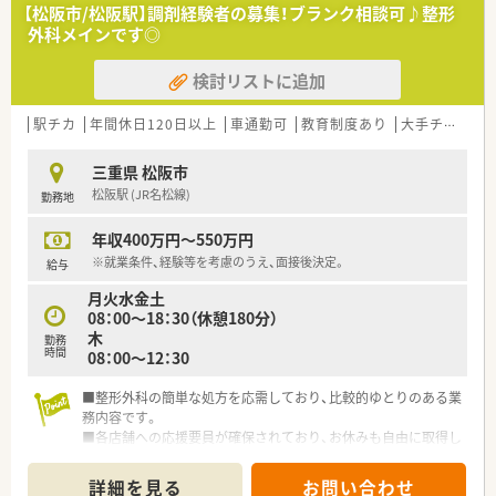
■薬剤師は常時3〜4名体制を維持しており、枚数に対して人員
【松阪市/松阪駅】調剤経験者の募集！ブランク相談可♪整形
に余裕があるため、丁寧な服薬指導に注力いただけます。
外科メインです◎
【募集背景と求める人物像について】
検討リストに追加
■今後の新規店舗展開やＭ＆Ａを見据えた組織力強化のための
増員募集で、意欲的に取り組んでいただける方を求めます。
■管理薬剤師へのステップアップや、店舗間をサポートするラウ
駅チカ
年間休日120日以上
車通勤可
教育制度あり
大手チェーン以外
ンダーとして柔軟に勤務いただける方は特に大歓迎です。
■患者様との対話を大切にできる方はもちろん、将来的に独立を
三重県 松阪市
視野に入れているような向上心の高い方も応援いたします。
松阪駅 (JR名松線)
勤務地
【法人特徴について】
年収400万円～550万円
■三重県を中心に地域密着型の店舗展開を行っており、大手チェ
ーンにはない柔軟さとアットホームな雰囲気が魅力です。
※就業条件、経験等を考慮のうえ、面接後決定。
給与
■代表自身が現役の薬剤師であるため、現場の課題や苦労への理
月火水金土
解が深く、一人ひとりの働き方に寄り添った経営をしています。
08：00～18：30（休憩180分）
■従業員の満足度を第一に考えており、有給休暇の完全消化を推
木
勤務
奨するなど、長く安心して働ける環境整備に余念がありません。
時間
08：00～12：30
■整形外科の簡単な処方を応需しており、比較的ゆとりのある業
務内容です。
■各店舗への応援要員が確保されており、お休みも自由に取得し
ていただけます。
■三重県内に4店舗展開中の調剤薬局で、今後の展開予定がある
詳細を見る
お問い合わせ