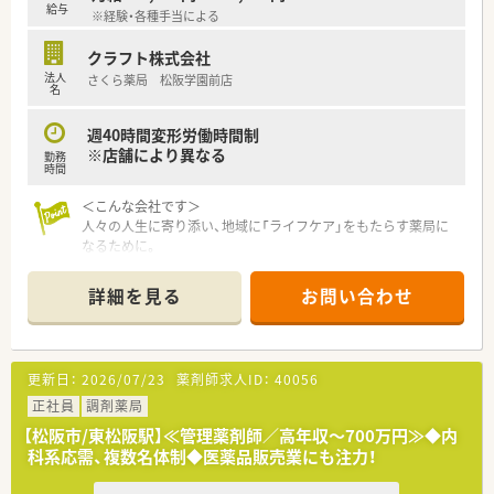
給与
※経験・各種手当による
クラフト株式会社
法人
さくら薬局 松阪学園前店
名
週40時間変形労働時間制
※店舗により異なる
勤務
時間
＜こんな会社です＞
人々の人生に寄り添い、地域に「ライフケア」をもたらす薬局に
なるために。
さくら薬局グループでは様々な取り組みとともに、患者さまひと
りひとりの人生に寄り添い、質の高い医療サービスを届ける薬剤
詳細を見る
お問い合わせ
師を求め育てています。
＜特徴・ポイントのご紹介＞
★薬剤師を守る独自システム
更新日：
2026/07/23
薬剤師求人ID：
40056
業務をサポートするために様々なシステムを独自開発していま
す。
正社員
調剤薬局
その一つが約20年前から導入され、進化を続けている調剤シス
【松阪市/東松阪駅】≪管理薬剤師／高年収～700万円≫◆内
テム「SPITS」。
科系応需、複数名体制◆医薬品販売業にも注力！
処方箋受付から一連の調剤業務を連動させ、業務効率化を図るほ
か、