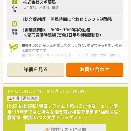
株式会社スギ薬局
法人
スギ薬局 松阪川井町店
名
[総合薬剤師] 開局時間に合わせてシフト制勤務
[調剤薬剤師] 9:00～19:00内の勤務
勤務
時間
※変形労働時間制（実働1日平均8時間勤務）
■毎年100 店舗以上新規出店をしており、堅実ながらも勢いのあ
る成長企業です
■調剤併設型ドラッグのパイオニアとして、関東、東海、関西、北
陸・信州を中心に約1,700店舗以上を展開しています
■研修制度は様々なプランがあり、集合研修だけでなく任意で受
詳細を見る
お問い合わせ
講可能な研修も幅広く用意されています
■店舗で活躍する従業員、社外で活躍する従業員、将来経営幹部
となる従業員など、薬剤師として様々な活躍ができるフィールド
を用意されています
更新日：
2026/07/30
薬剤師求人ID：
608698
■総合薬剤師・調剤薬剤師（土日休み・19時までの勤務）どちらか
の働き方を選択できます
正社員
調剤薬局
■調剤併設型だけでなく「医療モール・クリニック併設店舗」「敷
【松阪市/松阪駅】東証プライム上場の安定企業 エリア限
地内薬局」「訪問調剤特化型店舗」など様々な店舗を運営してい
定・19時までなど様々な働き方が相談できます！福利厚生・
ます
教育体制銃所いつの大手ドラッグストア
■在宅医療にも積極的取り組んでおり「訪問調剤特化型店舗」を
50店舗以上、無菌調剤室は業界最多の51店舗設置しています
検討リストに追加
■「プラチナくるみん認定企業」「健康経営優良法人2023（大規模