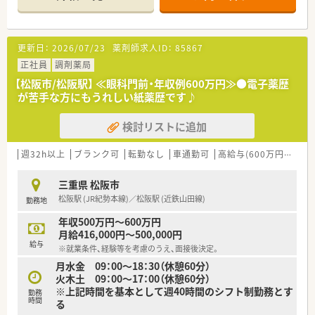
元気のある企業です！
■新しくきれいな店舗で、快適な就業環境です。
■学術をしたい、人事をしたい、営業をしたい・・・など、志があれ
ばそれを叶えるフィールドがあります♪
更新日：
2026/07/23
薬剤師求人ID：
85867
正社員
調剤薬局
【松阪市/松阪駅】 ≪眼科門前・年収例600万円≫●電子薬歴
が苦手な方にもうれしい紙薬歴です♪
検討リストに追加
週32h以上
ブランク可
転勤なし
車通勤可
高給与(600万円以上)
三重県 松阪市
松阪駅 (JR紀勢本線)／松阪駅 (近鉄山田線)
勤務地
年収500万円～600万円
月給416,000円～500,000円
給与
※就業条件、経験等を考慮のうえ、面接後決定。
月水金 09：00～18：30（休憩60分）
火木土 09：00～17：00（休憩60分）
※上記時間を基本として週40時間のシフト制勤務とす
勤務
時間
る