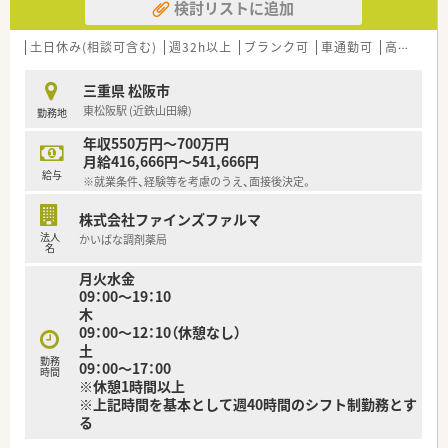
検討リストに追加
調剤過誤防止機能を高め、患者様と働くスタッフを守っていま
す。
システム改修が必要な制度変更があった場合も、迅速に対応でき
土日休み(相談可含む)
週32h以上
ブランク可
車通勤可
高給与(600万円以上)
る強みを生かしていきます。
三重県 松阪市
★刷新された新規採用者研修
東松阪駅 (近鉄山田線)
勤務地
中途入社ならではの悩みを解消し、さくら薬局グループのビジョ
ンや社内規定などをご案内。
年収550万円～700万円
同期入社の方との繋がりを踏まえ、『さくら薬局の薬剤師』とし
月給416,666円～541,666円
て、安心してキャリアをスタートいただくための研修です。
給与
※就業条件、経験等を考慮のうえ、面接後決定。
店舗OJT・フォローアップや通常の社内研修と絡めて中途入社専
門の体系的な研修をご用意。
株式会社ファインズファルマ
安心して飛び込める体制が整備されています。
法人
かいばな調剤薬局
名
★業界トップクラスの認定薬局数と盤石化を図る組織体制
月火水金
全店舗で地域連携薬局を目指している地域に根差した調剤薬局
09：00～19：10
です。
木
がん診療連携拠点病院等との密な連携を行いつつ、より高度な薬
09：00～12：10（休憩なし）
学管理や、
土
高い専門性が求められる特殊な調剤に対応できる専門医療機関
勤務
09：00～17：00
連携薬局も取得しています。
時間
※休憩1時間以上
本社から業界動向などの情報が常に発信されており、患者様や医
※上記時間を基本として週40時間のシフト制勤務とす
療機関と信頼関係を築きやすい体制があるのも認定薬局が増え
る
ている理由の1つです。