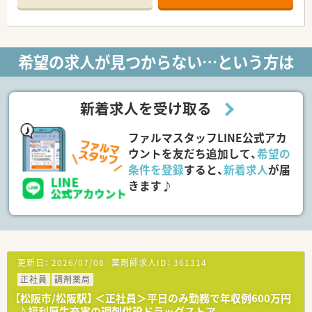
■店舗で活躍する従業員、社外で活躍する従業員、将来経営幹部
となる従業員など、薬剤師として様々な活躍ができるフィールド
を用意されています
■総合薬剤師・調剤薬剤師（土日休み・19時までの勤務）どちらか
希望の求人が見つからない…という方は
の働き方を選択できます
■調剤併設型だけでなく「医療モール・クリニック併設店舗」「敷
地内薬局」「訪問調剤特化型店舗」など様々な店舗を運営してい
ます
新着求人を受け取る
■在宅医療にも積極的取り組んでおり「訪問調剤特化型店舗」を
50店舗以上、無菌調剤室は業界最多の51店舗設置しています
ファルマスタッフLINE公式アカ
■「プラチナくるみん認定企業」「健康経営優良法人2023（大規模
法人部門）認定」等を取得し一人ひとりが働きやすい環境が整備
ウントを友だち追加して、
希望の
されています
条件を登録
すると、
新着求人
が届
■充実した研修制度、人事制度、評価制度、キャリア支援制度等
きます♪
があるのも特徴です
更新日：
2026/07/08
薬剤師求人ID：
361314
正社員
調剤薬局
【松阪市/松阪駅】 ＜正社員＞平日のみ勤務で年収例600万円
♪福利厚生充実の調剤併設ドラッグストア