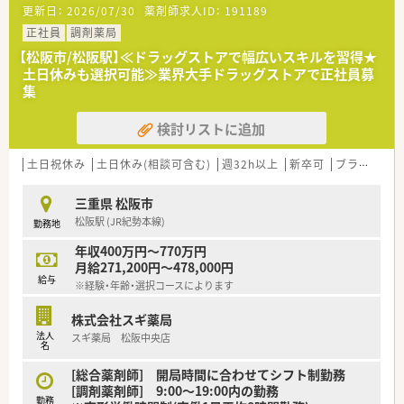
更新日：
2026/07/30
薬剤師求人ID：
191189
■業界大手のグループ企業であり、安定した経営基盤と透明性が
魅力です。
正社員
調剤薬局
■首都圏を中心に85店舗を展開し、地域に密着したドミナント
【松阪市/松阪駅】≪ドラッグストアで幅広いスキルを習得★
戦略を推進しています。
土日休みも選択可能≫業界大手ドラッグストアで正社員募
■創業以来70年以上にわたり、地域医療への貢献を第一に薬局
集
を経営しています。
検討リストに追加
【職場環境と雰囲気】
■「明るく、元気に、温かく」をモットーに、アットホームな職場
づくりを心掛けています。
土日祝休み
土日休み(相談可含む)
週32h以上
新卒可
ブランク可
■産休・育休の取得・復帰率が100%で、ライフステージが変わっ
ても安心して働けます。
三重県 松阪市
■急な休みが発生した際も、近隣店舗との応援体制が整っている
松阪駅 (JR紀勢本線)
勤務地
ので安心です。
年収400万円～770万円
月給271,200円～478,000円
給与
※経験・年齢・選択コースによります
株式会社スギ薬局
法人
スギ薬局 松阪中央店
名
[総合薬剤師] 開局時間に合わせてシフト制勤務
[調剤薬剤師] 9:00～19:00内の勤務
勤務