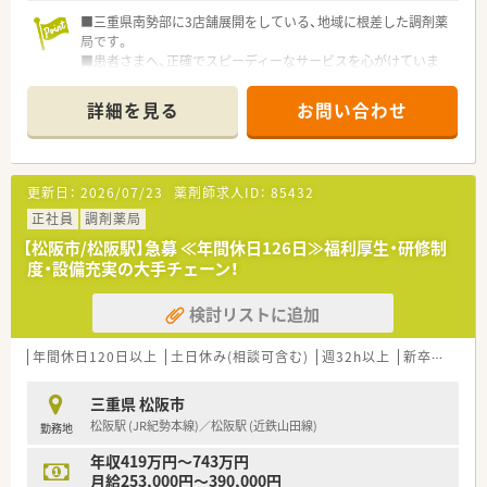
■三重県南勢部に3店舗展開をしている、地域に根差した調剤薬
局です。
■患者さまへ、正確でスピーディーなサービスを心がけていま
す！
■応援勤務ができる方もおり、有休休暇の取得もしやすい環境で
詳細を見る
お問い合わせ
す♪
更新日：
2026/07/23
薬剤師求人ID：
85432
正社員
調剤薬局
【松阪市/松阪駅】急募 ≪年間休日126日≫福利厚生・研修制
度・設備充実の大手チェーン！
検討リストに追加
年間休日120日以上
土日休み(相談可含む)
週32h以上
新卒可
未経
三重県 松阪市
松阪駅 (JR紀勢本線)／松阪駅 (近鉄山田線)
勤務地
年収419万円～743万円
月給253,000円～390,000円