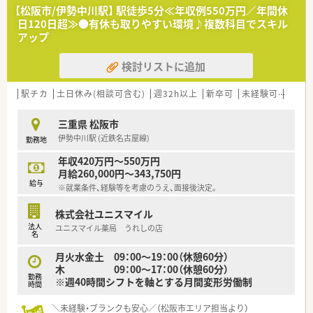
の店舗です。
【松阪市/伊勢中川駅】 駅徒歩5分≪年収例550万円／年間休
日120日超≫●有休も取りやすい環境♪複数科目でスキル
アップ
検討リストに追加
駅チカ
土日休み(相談可含む)
週32h以上
新卒可
未経験可
車通
三重県 松阪市
伊勢中川駅 (近鉄名古屋線)
勤務地
年収420万円～550万円
月給260,000円～343,750円
給与
※就業条件、経験等を考慮のうえ、面接後決定。
株式会社ユニスマイル
法人
ユニスマイル薬局 うれしの店
名
月火水金土 09：00～19：00（休憩60分）
木 09：00～17：00（休憩60分）
勤務
※週40時間シフトを軸とする月間変形労働制
時間
＼未経験・ブランクも安心／（松阪市エリア担当より）