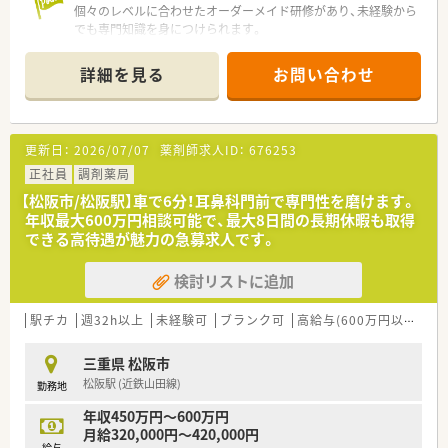
個々のレベルに合わせたオーダーメイド研修があり、未経験から
でも専門知識を身につけられます。
＊------------------------------------------＊
詳細を見る
お問い合わせ
【店舗情報と応需状況について】
■最寄り駅である伊勢中川駅から徒歩5分という好立地にあり、
通勤の負担が少なく働きやすい環境が整った急募の調剤薬局で
す。
更新日：
2026/07/07
薬剤師求人ID：
676253
■整形外科や皮膚科、眼科などの処方箋を1日平均200枚応需し、
施設や居宅への在宅業務にも積極的に取り組む職場です。
正社員
調剤薬局
■常時5名から6名の薬剤師と事務スタッフが密に連携し、患者
【松阪市/松阪駅】車で6分！耳鼻科門前で専門性を磨けます。
様とじっくり向き合うマンツーマン体制を構築しています。
年収最大600万円相談可能で、最大8日間の長期休暇も取得
できる高待遇が魅力の急募求人です。
【こんな取り組みをしています】
■電子薬歴システムを全店舗へ導入しており、日々の入力作業を
検討リストに追加
効率化することで患者様と向き合う時間を十分に創出していま
す。
■個人の知識レベルに合わせた導入研修を実施し、経験の浅い方
駅チカ
週32h以上
未経験可
ブランク可
高給与(600万円以上)
住
やブランクのある方でも着実に成長できるように支援していま
す。
三重県 松阪市
■育児休業取得率100パーセントを実現し、小学校3年生まで利
松阪駅 (近鉄山田線)
勤務地
用可能な時短勤務制度で子育て世代の働きやすさを追求してい
ます。
年収450万円～600万円
月給320,000円～420,000円
【こんな方にオススメ】
給与