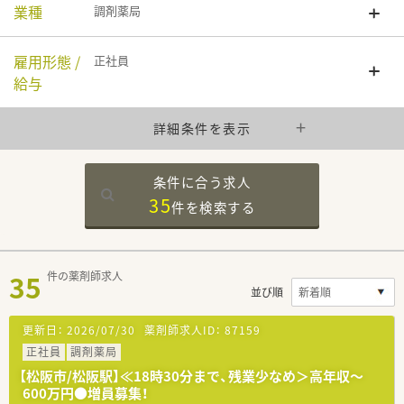
業種
調剤薬局
雇用形態 /
正社員
給与
詳細条件を表示
条件に合う求人
35
件を
検索する
35
件の薬剤師求人
並び順
更新日：
2026/07/30
薬剤師求人ID：
87159
正社員
調剤薬局
【松阪市/松阪駅】≪18時30分まで、残業少なめ＞高年収～
600万円●増員募集！