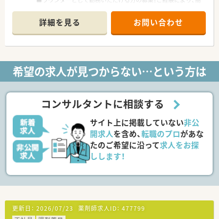
■ラウンダーとして勤務いただける方の募集！ご経験により、高
年収も可能です！
■代表は顔も広く、若手社員の方の独立にも理解があり、支援が
詳細を見る
お問い合わせ
可能です！
■残業発生の際には、1分単位で手当を支給いたします♪
■定着率も高く、長くお勤めされたい方にもご安心いただけま
す。
■様々な処方箋に触れ、スキルアップができる環境です。
希望の求人が見つからない…という方は
コンサルタントに相談する
サイト上に掲載していない
非公
開求人
を含め、
転職のプロ
があな
たのご希望に沿って
求人をお探
しします！
更新日：
2026/07/23
薬剤師求人ID：
477799