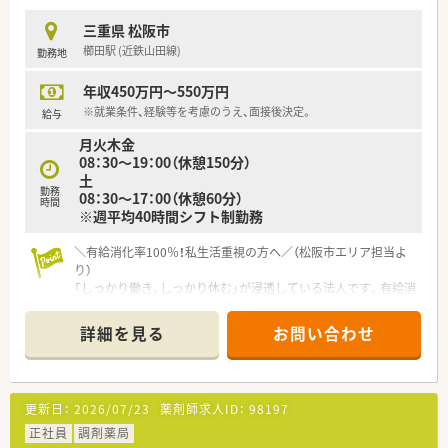
■アットホームな雰囲気の地域密着型薬局で、患者様と丁寧な関
係を築きたい方に向いています。
三重県 松阪市
■年間休日が多く残業が少ない環境で、プライベートも充実させ
櫛田駅 (近鉄山田線)
勤務地
たいと考えている方に推奨します。
年収450万円～550万円
※就業条件、経験等を考慮のうえ、面接後決定。
給与
月火木金
08：30～19：00（休憩150分）
土
勤務
08：30～17：00（休憩60分）
時間
※週平均40時間シフト制勤務
＼有給消化率100％！私生活重視の方へ／（松阪市エリア担当よ
り）
「しっかり働き、しっかり休む」が浸透している法人です。有給消
化率は100％を誇り、ワークライフバランスを重視したい方には
これ以上ない環境が整っていますよ。
詳細を見る
お問い合わせ
【店舗情報と応需状況について】
■櫛田駅から徒歩10分の立地にあり、内科や外科、消化器科の処
方箋をメインに1日平均70枚ほど応需しております。
更新日：
2026/07/23
薬剤師求人ID：
98197
■門前クリニックとの関係性が非常に良好なため、疑義照会など
の連携もスムーズでストレスの少ない環境が自慢です。
正社員
調剤薬局