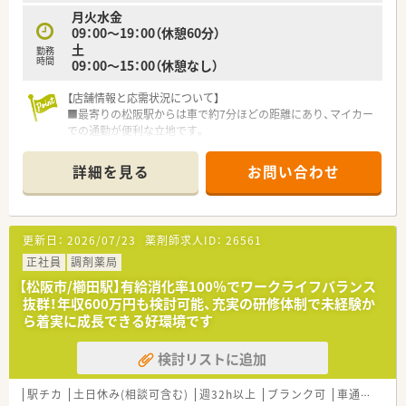
月火水金
09：00～19：00（休憩60分）
土
勤務
時間
09：00～15：00（休憩なし）
【店舗情報と応需状況について】
■最寄りの松阪駅からは車で約7分ほどの距離にあり、マイカー
での通勤が便利な立地です。
■主に近隣の整形外科から処方箋を応需しており、専門領域の知
識を深めることができます。
詳細を見る
お問い合わせ
■地域に密着したマンツーマンに近い形態の店舗のため、患者様
とじっくり向き合えます。
【法人特徴について】
更新日：
2026/07/23
薬剤師求人ID：
26561
■三重県と岐阜県において7店舗の調剤薬局を運営し、地域医療
に深く貢献しています。
正社員
調剤薬局
■30代の薬剤師が社長を務めており、現場で働くスタッフの目
【松阪市/櫛田駅】有給消化率100％でワークライフバランス
線を大切にしています。
抜群！年収600万円も検討可能、充実の研修体制で未経験か
■患者様一人ひとりと真摯に向き合う、地域に根差した薬局づく
ら着実に成長できる好環境です
りを理念としています。
検討リストに追加
【こんな方にオススメ】
■整形外科という特定の専門分野で、ご自身のスキルと知識を深
めていきたい方に最適です。
駅チカ
土日休み(相談可含む)
週32h以上
ブランク可
車通勤可