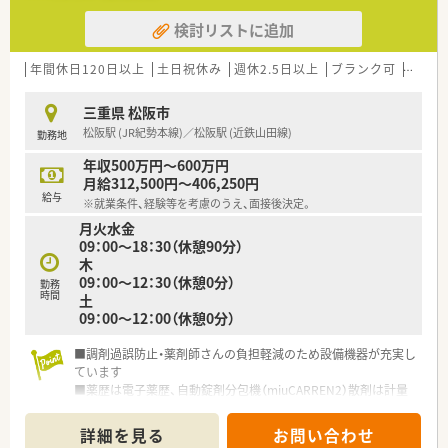
検討リストに追加
年間休日120日以上
土日祝休み
週休2.5日以上
ブランク可
残業な
三重県 松阪市
松阪駅 (JR紀勢本線)／松阪駅 (近鉄山田線)
勤務地
年収500万円～600万円
月給312,500円～406,250円
給与
※就業条件、経験等を考慮のうえ、面接後決定。
月火水金
09：00～18：30（休憩90分）
木
09：00～12：30（休憩0分）
勤務
時間
土
09：00～12：00（休憩0分）
■調剤過誤防止・薬剤師さんの負担軽減のため設備機器が充実し
ています
■薬歴は電子薬歴、自動錠剤分包機（miuCARREN2）散剤は計量
監査機にて行い記録し、レセコンはPhama-seedを採用していま
す。
詳細を見る
お問い合わせ
■経験者歓迎します！また、ブランクある方もお気軽にご相談く