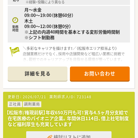
※経験・役職により異なる
■強固な経営基盤を持つ安定した大手企業で、腰を据えて長期的
月～水金
なキャリアを構築していきたいと考える方に最適な就業環境で
09:00～19:00（休憩60分）
す。
木土
■充実した研修制度やサポート体制の下で、薬剤師としての基礎
09:00～12:00（休憩0分）
から応用まで着実にスキルアップを図りたい方におすすめいた
勤務
時間
※上記の内週40時間を基本とする変形労働時間制
します。
※シフト制勤務
■仕事でのやりがいを追求しつつ、家庭生活やプライベートの時
間も大切にしながら充実した毎日を送りたい方にぴったりの職
場です。
＼多彩なキャリアを描けます！／（松阪市エリア担当より）
店舗業務だけでなく、採用や店舗開発など幅広い業務に挑戦で
き、最短でのキャリアアップを目指せる環境が整っています。
【店舗情報と応需状況について】
詳細を見る
お問い合わせ
■最寄り駅から車で6分ほどのアクセスしやすい場所に位置し、
耳鼻科門前の処方箋をメインに応需しています。
■施設在宅や面処方も幅広く受け付けており、地域に密着した医
療提供を通じて様々な経験を積むことができます。
更新日：
2026/07/21
薬剤師求人ID：
723148
■1日約100枚程度の処方箋に対応しており、常時複数名の薬剤
師と事務スタッフで運営しています。
正社員
調剤薬局
【松阪市/権現前駅】年収650万円も可！賞与4.5ヶ月分支給で
【職場環境と雰囲気】
在宅医療のパイオニア企業。年間休日114日、借上社宅制度
■ピラミッド型の組織ではなく、フラットな関係性を築いている
など福利厚生も充実しています
ため、意見交換や相談が非常にしやすい風通しの良い職場です。
■役職者も流動的に店舗で勤務しているため、業務で困ったこと
検討リストに追加
があればすぐにサポートを受けられる安心のサポート体制で