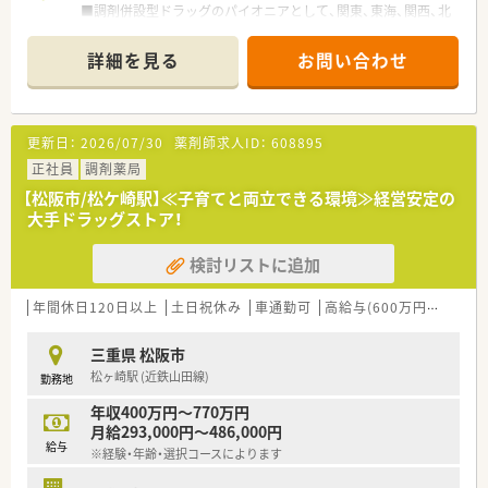
■調剤併設型ドラッグのパイオニアとして、関東、東海、関西、北
陸・信州を中心に約1,700店舗以上を展開しています
■研修制度は様々なプランがあり、集合研修だけでなく任意で受
詳細を見る
お問い合わせ
講可能な研修も幅広く用意されています
■店舗で活躍する従業員、社外で活躍する従業員、将来経営幹部
となる従業員など、薬剤師として様々な活躍ができるフィールド
を用意されています
更新日：
2026/07/30
薬剤師求人ID：
608895
■総合薬剤師・調剤薬剤師（土日休み・19時までの勤務）どちらか
の働き方を選択できます
正社員
調剤薬局
■調剤併設型だけでなく「医療モール・クリニック併設店舗」「敷
【松阪市/松ケ崎駅】≪子育てと両立できる環境≫経営安定の
地内薬局」「訪問調剤特化型店舗」など様々な店舗を運営してい
大手ドラッグストア！
ます
■在宅医療にも積極的取り組んでおり「訪問調剤特化型店舗」を
検討リストに追加
50店舗以上、無菌調剤室は業界最多の51店舗設置しています
■「プラチナくるみん認定企業」「健康経営優良法人2023（大規模
法人部門）認定」等を取得し一人ひとりが働きやすい環境が整備
年間休日120日以上
土日祝休み
車通勤可
高給与(600万円以上)
認
されています
■充実した研修制度、人事制度、評価制度、キャリア支援制度等
三重県 松阪市
があるのも特徴です
松ヶ崎駅 (近鉄山田線)
勤務地
年収400万円～770万円
月給293,000円～486,000円
給与
※経験・年齢・選択コースによります