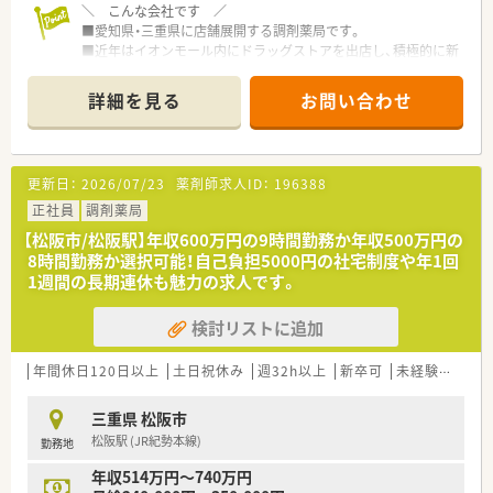
＼ こんな会社です ／
★安心して働ける環境と福利厚生制度
■愛知県・三重県に店舗展開する調剤薬局です。
年間休日が「126日相当時間」と業界トップクラスのさくら薬局
■近年はイオンモール内にドラッグストアを出店し、積極的に新
では産休・育休の希望取得率も100％！長く働き続けるための環
しい店舗運営を行っております。
境づくりを考え、ライフステージに応じた福利厚生をご用意して
■イオン内のドラッグストアは珍しい海外コスメなどを取り揃
います。
詳細を見る
お問い合わせ
えた店舗作りを行っています。
また、患者さまへの想いをカタチにする「リトルチャレンジ制
■調剤薬局・ドラッグストアの運営のほか、医薬品のネット通販
度」では「現場主義」を念頭に、
事業にも注力をしています。
地域・店舗ごとに異なる患者さまのニーズやスタッフの思いを実
現する取り組みも行っています。
更新日：
2026/07/23
薬剤師求人ID：
196388
＼ こんな店舗です ／
入社後もひとりひとりの薬剤師像に近しい多彩なキャリアステ
■内科・糖尿病の科目を主に応需しており、勉強できる環境で
正社員
ップをご用意しております。
調剤薬局
す。
こうした働きやすい環境づくりに力を入れている『さくら薬局グ
【松阪市/松阪駅】年収600万円の9時間勤務か年収500万円の
■薬剤師は複数名在籍しており、安心してご勤務頂けます！
ループ』でご活躍されてみませんか？
8時間勤務か選択可能！自己負担5000円の社宅制度や年1回
■松阪駅から車で約5分程度で通勤にも便利な薬局です。
1週間の長期連休も魅力の求人です。
＼ 働く魅力について ／
検討リストに追加
■管理薬剤師候補でのご入社であれば年収700万円程度まで相
談可能です
■遠方から着任して頂ける方には住宅手当の支給もございま
年間休日120日以上
土日祝休み
週32h以上
新卒可
未経験可
ブ
す。
■転居を伴う異動はなく、地元に根付いて長くご勤務頂くことが
三重県 松阪市
できます。
松阪駅 (JR紀勢本線)
勤務地
年収514万円～740万円