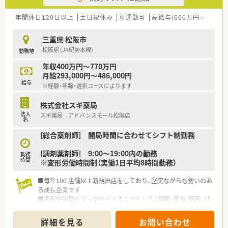
法人部門）認定」等を取得し一人ひとりが働きやすい環境が整備
されています
年間休日120日以上
土日祝休み
車通勤可
高給与(600万円以上)
認
■充実した研修制度、人事制度、評価制度、キャリア支援制度等
があるのも特徴です
三重県 松阪市
松阪駅 (JR紀勢本線)
勤務地
年収400万円～770万円
月給293,000円～486,000円
給与
※経験・年齢・選択コースによります
株式会社スギ薬局
法人
スギ薬局 アドバンスモール松阪店
名
[総合薬剤師] 開局時間に合わせてシフト制勤務
[調剤薬剤師] 9:00～19:00内の勤務
勤務
時間
※変形労働時間制（実働1日平均8時間勤務）
■毎年100 店舗以上新規出店をしており、堅実ながらも勢いのあ
る成長企業です
■調剤併設型ドラッグのパイオニアとして、関東、東海、関西、北
陸・信州を中心に約1,700店舗以上を展開しています
■研修制度は様々なプランがあり、集合研修だけでなく任意で受
詳細を見る
お問い合わせ
講可能な研修も幅広く用意されています