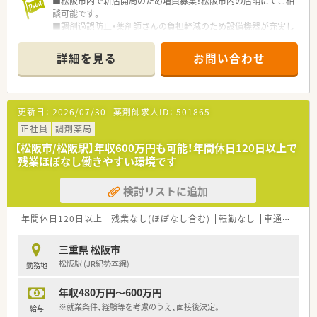
■松阪市内で新店開局のため増員募集！松阪市内の店舗にてご相
談可能です。
■調剤過誤防止・薬剤師さんの負担軽減のため設備機器が充実し
ています
■薬歴は電子薬歴、自動錠剤分包機（miuCARREN2）散剤は計量
詳細を見る
お問い合わせ
監査機にて行い記録し、レセコンはPhama-seedを採用していま
す。
■経験者歓迎します！また、ブランクある方もお気軽にご相談く
ださい。やる気のある方歓迎いたします。
更新日：
2026/07/30
薬剤師求人ID：
501865
■20～40代の若手薬剤師さんが活躍中！今後の世代を担って頂
ける方を募集しています。
正社員
調剤薬局
【松阪市/松阪駅】年収600万円も可能！年間休日120日以上で
残業ほぼなし働きやすい環境です
検討リストに追加
年間休日120日以上
残業なし(ほぼなし含む)
転勤なし
車通勤可
高
三重県 松阪市
松阪駅 (JR紀勢本線)
勤務地
年収480万円～600万円
※就業条件、経験等を考慮のうえ、面接後決定。
給与