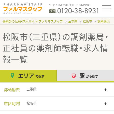
平日9：30-19：00 土日10：00-19：00
薬剤師の転職・求人サイト ファルマスタッフ
三重県
松阪市
調剤薬局
松阪市（三重県）の調剤薬局・
正社員
の薬剤師転職・求人情
報一覧
エリア
駅
で探す
から探す
都道府県
三重県
市区町村
松阪市