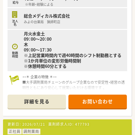
給与
※年齢・経験による
総合メディカル株式会社
法人
みよの台薬局 猟師町店
名
月火水金土
09：00～20：00
木
09：00～17：30
勤務
※上記営業時間内で週40時間のシフト制勤務とする
時間
※1か月単位の変形労働時間制
※休憩時間60分とする
・・＊ 企業の特徴 ＊・・
■大手調剤薬局チェーンのグループ企業なので安定性・経営の透
明性ともにあり安心して就業いただける環境です 。
■社員の研修制度が充実しています。4ヶ月に1回程度、キャリア
入社向けの研修もございます。
詳細を見る
お問い合わせ
■遠隔地にて勤務する場合は、借上社宅制度があります。
■産休・育休の取得実績があり、女性の方が長く活躍できる環境
を整えています。復職率も100％！
■松阪市内にも他店舗があり、交代で協力お休みも取得できる環
更新日：
2026/07/21
薬剤師求人ID：
477793
境です。
■「かかりつけ薬局」として気軽に相談できるあたたかい雰囲気
正社員
調剤薬局