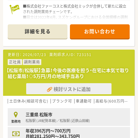
■株式会社ファーコスと株式会社ミックが合併して新たに設立
された調剤薬局チェーンです。
■設立は2022年4月、スズケングループにおける全国規模の調剤
薬局チェーンとなります。
■2社が培ってきたノウハウと企業の良さを融合し、より安定し
詳細を見る
お問い合わせ
た経営基盤から、成長スピードを加速させていきます。
■コーポレートメッセージは「あなたに今、わたしができるこ
と」。
■正社員には全国・広域・都道府県限定・自宅通勤の4コースを用
更新日：
2026/07/23
薬剤師求人ID：
723151
意。
■全国・広域・都道府県限定コースの方には充実の住宅補助制度
正社員
調剤薬局
が適用されます。
【松阪市/松阪駅】急募！今後の医療を担う・在宅に本気で取り
■住居は法人契約なので初期費用時の自己負担はほとんどあり
組む薬局！◇5万円/月の地域手当あり
ません。
■産育休からの復帰率は95%以上！時短勤務はお子様が小学3年
検討リストに追加
生終了時まで。
■年間休日は120日以上で様々な休暇制度の用意あり。
■最新機器の導入やメディカルリスクコントローラー制度を導
土日休み(相談可含む)
ブランク可
車通勤可
高給与(600万円以上)
入し、調剤過誤防止に向けた取り組みにも積極的です。
■マネジメント型と専門性追求型のキャリアパスが目指せる環
三重県 松阪市
境です。
松阪駅 (JR紀勢本線)／松阪駅 (近鉄山田線)
勤務地
■家族やプライベートを大事にしながら働きたい方、キャリアを
磨きたい方皆様にお勧めです。
年収396万円～700万円
月給281,250円～343,750円