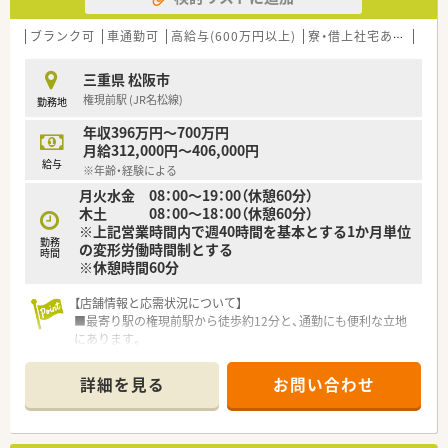
す。
■部署や役職の垣根を越えた交流が盛んであり、日常的なイベン
ブランク可
車通勤可
高給与(600万円以上)
寮・借上社宅あり
住宅
トを通じて社員同士の仲を深められるアットホームな環境で
す。
三重県 松阪市
権現前駅 (JR名松線)
勤務地
【こんな方にオススメ】
■ワークライフバランスを重視し、しっかりとお休みを取りなが
年収396万円～700万円
らメリハリのある働き方を実現したい方に強くおすすめしま
月給312,000円～406,000円
す。
給与
※年齢・経験による
■耳鼻科領域の専門的な知識を深めるとともに、在宅医療など地
月火水金 08：00～19：00（休憩60分）
域に根ざした医療にも積極的に携わりたい方にぴったりです。
木土 08：00～18：00（休憩60分）
■調剤業務の枠にとらわれず、将来的なキャリアアップや新しい
※上記営業時間内で週40時間を基本とする1か月単位
事業への挑戦を目指して成長したい方に最適な環境と言えま
勤務
の変形労働時間制とする
す。
時間
※休憩時間60分
【店舗情報と応需状況について】
■最寄り駅の権現前駅から徒歩約12分と、通勤にも便利な立地
にあります。
■主な応需科目は消化器科、外科、内科、眼科、肛門科、リハビリ
テーションです。
詳細を見る
お問い合わせ
■1日の処方箋枚数は約70枚から80枚で、常時2名の薬剤師で対
応しています。
【法人特徴について】