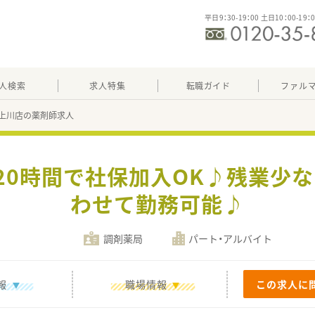
平日9：30-19：00 土日10：00-19：
人検索
求人特集
転職ガイド
ファル
上川店の薬剤師求人
20時間で社保加入OK♪残業少
わせて勤務可能♪
調剤薬局
パート・アルバイト
報
職場情報
この求人に