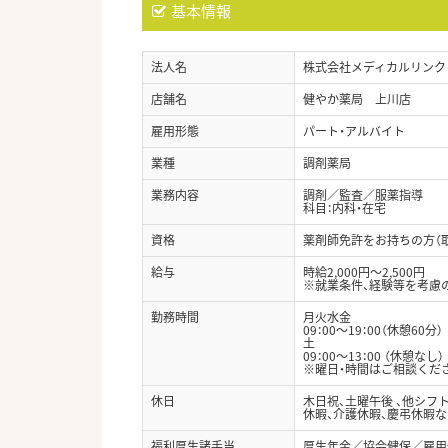
基本情報
法人名
株式会社メディカルリンク
店舗名
健やか薬局 上川店
雇用形態
パート・アルバイト
業種
調剤薬局
業務内容
調剤／監査／服薬指導
科目：内科・在宅
資格
薬剤師免許をお持ちの方（
給与
時給2,000円～2,500円
※就業条件、経験等を考慮
勤務時間
月火水金
09：00～19：00（休憩60分）
土
09：00～13：00 （休憩なし）
※曜日・時間はご相談くだ
休日
木日祝、土曜午後 、他シフ
休暇、介護休暇、慶弔休暇
福利厚生諸手当
厚生年金／協会健保／雇用