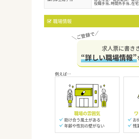
役職手当、時間外手当、在
職場情報
求人票に書き
“詳しい職場情報”
職場の雰囲気
ワ
助け合う風土がある
お
年齢や性別の壁がない
残