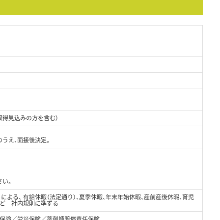
取得見込みの方を含む）
のうえ、面接後決定。
さい。
トによる、 有給休暇（法定通り）、夏季休暇、年末年始休暇、産前産後休暇、育児
など 社内規則に準ずる
保険／労災保険／薬剤師賠償責任保険