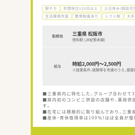
駅チカ
年間休日120日以上
土日休み(相談可
生活環境充実
教育制度あり
シフト制
大手
三重県 松阪市
勤務地
徳和駅 (JR紀勢本線)
時給2,000円～2,500円
給与
※就業条件、経験等を考慮のうえ、面接
■三重県内に特化した、グループ合わせて
■県内初のコンビニ併設の店舗や、薬局併
す。
■在宅には積極的に取り組んでおり、三重
■産休・育休取得率は100％！ほぼ全員が