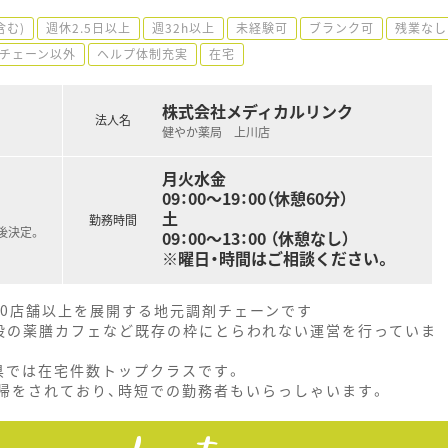
含む)
週休2.5日以上
週32h以上
未経験可
ブランク可
残業なし
チェーン以外
ヘルプ体制充実
在宅
株式会社メディカルリンク
法人名
健やか薬局 上川店
月火水金
09：00～19：00（休憩60分）
土
勤務時間
後決定。
09：00～13：00 （休憩なし）
※曜日・時間はご相談ください。
30店舗以上を展開する地元調剤チェーンです
設の薬膳カフェなど既存の枠にとらわれない運営を行っていま
県では在宅件数トップクラスです。
復帰をされており、時短での勤務者もいらっしゃいます。