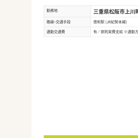
三重県松阪市上川町2
勤務地
路線・交通手段
徳和駅 (JR紀勢本線)
通勤交通費
有／原則実費支給 ※通勤