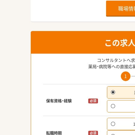
職場情
この求
コンサルタントへ求
薬局・病院等への直接応
1
保有資格・経験
必須
転職時期
必須