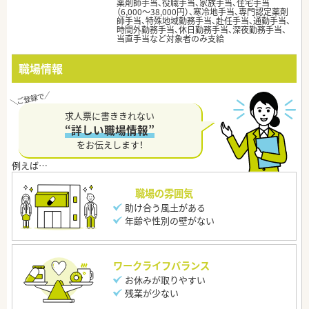
薬剤師手当、役職手当、家族手当、住宅手当
（6,000～38,000円）、寒冷地手当、専門認定薬剤
師手当、特殊地域勤務手当、赴任手当、通勤手当、
時間外勤務手当、休日勤務手当、深夜勤務手当、
当直手当など対象者のみ支給
職場情報
求人票に書ききれない
“詳しい職場情報”
をお伝えします！
職場の雰囲気
助け合う風土がある
年齢や性別の壁がない
ワークライフバランス
お休みが取りやすい
残業が少ない