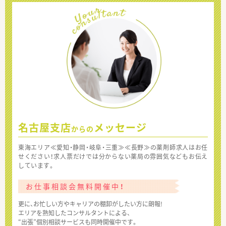
名古屋支店
メッセージ
からの
東海エリア≪愛知・静岡・岐阜・三重≫≪長野≫の薬剤師求人はお任
せください！求人票だけでは分からない薬局の雰囲気などもお伝え
しています。
お仕事相談会無料開催中！
更に、お忙しい方やキャリアの棚卸がしたい方に朗報!
エリアを熟知したコンサルタントによる、
“出張”個別相談サービスも同時開催中です。