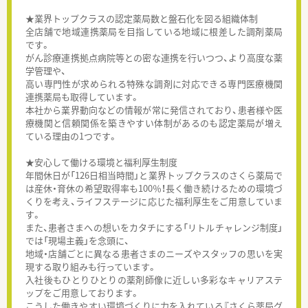
★業界トップクラスの認定薬局数と盤石化を図る組織体制
全店舗で地域連携薬局を目指している地域に根差した調剤薬局
です。
がん診療連携拠点病院等との密な連携を行いつつ、より高度な薬
学管理や、
高い専門性が求められる特殊な調剤に対応できる専門医療機関
連携薬局も取得しています。
本社から業界動向などの情報が常に発信されており、患者様や医
療機関と信頼関係を築きやすい体制があるのも認定薬局が増え
ている理由の1つです。
★安心して働ける環境と福利厚生制度
年間休日が「126日相当時間」と業界トップクラスのさくら薬局で
は産休・育休の希望取得率も100％！長く働き続けるための環境づ
くりを考え、ライフステージに応じた福利厚生をご用意していま
す。
また、患者さまへの想いをカタチにする「リトルチャレンジ制度」
では「現場主義」を念頭に、
地域・店舗ごとに異なる患者さまのニーズやスタッフの思いを実
現する取り組みも行っています。
入社後もひとりひとりの薬剤師像に近しい多彩なキャリアステ
ップをご用意しております。
こうした働きやすい環境づくりに力を入れている『さくら薬局グ