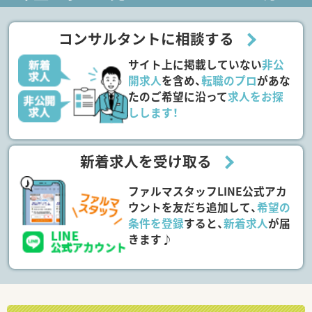
コンサルタントに相談する
サイト上に掲載していない
非公
開求人
を含め、
転職のプロ
があな
たのご希望に沿って
求人をお探
しします！
新着求人を受け取る
ファルマスタッフLINE公式アカ
ウントを友だち追加して、
希望の
条件を登録
すると、
新着求人
が届
きます♪