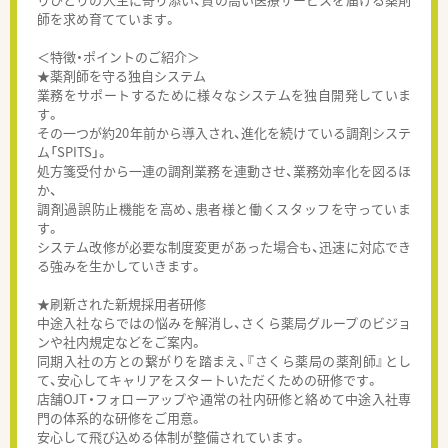
師を求め育てています。
＜特徴・ポイントのご紹介＞
★薬剤師を守る独自システム
業務をサポートするために様々なシステムを独自開発していま
す。
その一つが約20年前から導入され、進化を続けている調剤システ
ム「SPITS」。
処方箋受付から一連の調剤業務を連動させ、業務効率化を図るほ
か、
調剤過誤防止機能を高め、患者様と働くスタッフを守っていま
す。
システム改修が必要な制度変更があった場合も、迅速に対応でき
る強みを生かしていきます。
★刷新された新規採用者研修
中途入社ならではの悩みを解消し、さくら薬局グループのビジョ
ンや社内規定などをご案内。
同期入社の方との繋がりを踏まえ、『さくら薬局の薬剤師』とし
て、安心してキャリアをスタートいただくための研修です。
店舗OJT・フォローアップや通常の社内研修と絡めて中途入社専
門の体系的な研修をご用意。
安心して飛び込める体制が整備されています。