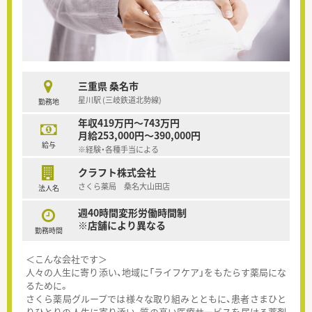
三重県 桑名市
星川駅 (三岐鉄道北勢線)
勤務地
年収419万円～743万円
月給253,000円～390,000円
給与
※経験・各種手当による
クラフト株式会社
さくら薬局 桑名大山田店
法人名
週40時間変形労働時間制
※店舗により異なる
勤務時間
＜こんな会社です＞
人々の人生に寄り添い、地域に「ライフケア」をもたらす薬局にな
るために。
さくら薬局グループでは様々な取り組みとともに、患者さまひと
りひとりの人生に寄り添い、質の高い医療サービスを届ける薬剤