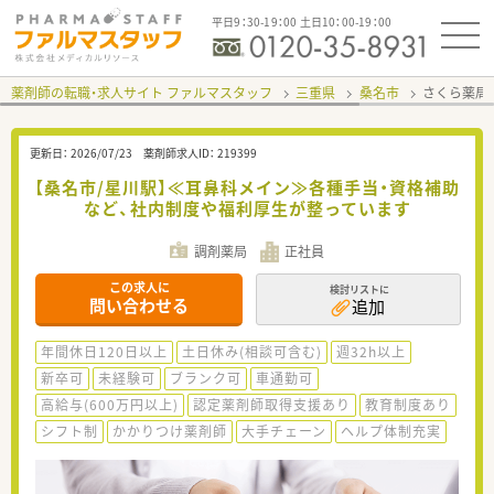
平日9：30-19：00 土日10：00-19：00
薬剤師の転職・求人サイト ファルマスタッフ
三重県
桑名市
さくら薬局
更新日：
2026/07/23
薬剤師求人ID：
219399
【桑名市/星川駅】≪耳鼻科メイン≫各種手当・資格補助
など、社内制度や福利厚生が整っています
調剤薬局
正社員
この求人に
検討リストに
問い合わせる
追加
年間休日120日以上
土日休み(相談可含む)
週32h以上
新卒可
未経験可
ブランク可
車通勤可
高給与(600万円以上)
認定薬剤師取得支援あり
教育制度あり
シフト制
かかりつけ薬剤師
大手チェーン
ヘルプ体制充実