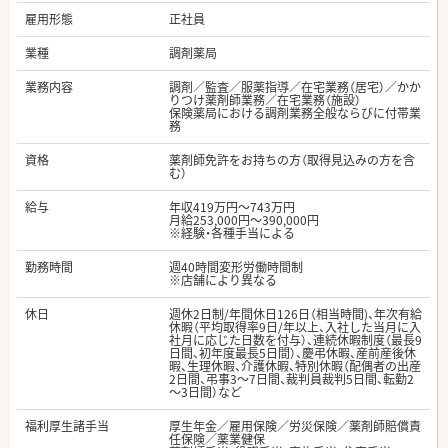
雇用形態
正社員
業種
調剤薬局
業務内容
調剤／監査／服薬指導／在宅業務（居宅）／かか
りつけ薬剤師業務／在宅業務（施設）
保険薬局における調剤業務全般ならびに付帯業
務
資格
薬剤師免許をお持ちの方（取得見込みの方を含
む）
給与
年収419万円～743万円
月給253,000円～390,000円
※経験・各種手当による
勤務時間
週40時間変形労働時間制
※店舗により異なる
休日
週休2日制/年間休日126日（相当時間)、年次有給
休暇（平均取得率9日/年以上、入社した当月に入
社月に応じた日数を付与）、連続休暇制度（最長9
日間、初年度最長5日間）、慶弔休暇、産前産後休
暇、生理休暇、介護休暇、特別休暇（配偶者の出産
2日間、弔事3～7日間、裁判員裁判5日間、転勤2
～3日間）など
福利厚生諸手当
厚生年金／雇用保険／労災保険／薬剤師賠償責
任保険／薬業健保