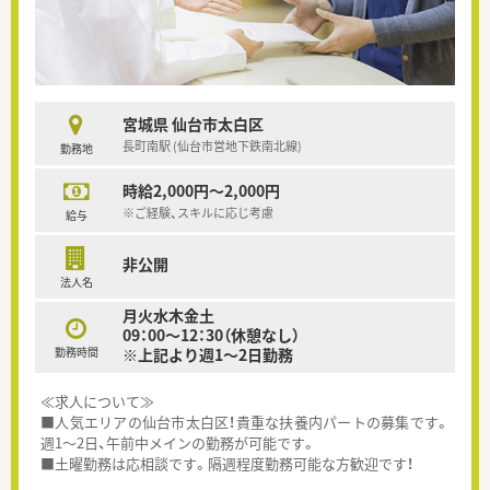
宮城県 仙台市太白区
長町南駅 (仙台市営地下鉄南北線)
勤務地
時給2,000円～2,000円
※ご経験、スキルに応じ考慮
給与
非公開
法人名
月火水木金土
09：00～12：30（休憩なし）
勤務時間
※上記より週1～2日勤務
≪求人について≫
■人気エリアの仙台市太白区！貴重な扶養内パートの募集です。
週1～2日、午前中メインの勤務が可能です。
■土曜勤務は応相談です。隔週程度勤務可能な方歓迎です！