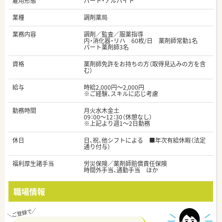
雇用形態
パート・アルバイト
業種
調剤薬局
業務内容
調剤／監査／服薬指導
内・消化器・リハ 60枚/日 薬剤師常勤1名
パート薬剤師3名
資格
薬剤師免許をお持ちの方（取得見込みの方を含
む）
給与
時給2,000円～2,000円
※ご経験、スキルに応じ考慮
勤務時間
月火水木金土
09：00～12：30（休憩なし）
※上記より週1～2日勤務
休日
日、祝、他シフトによる ■年次有給休暇（法定
通り付与）
福利厚生諸手当
労災保険／薬剤師賠償責任保険
時間外手当、通勤手当 ほか
職場情報