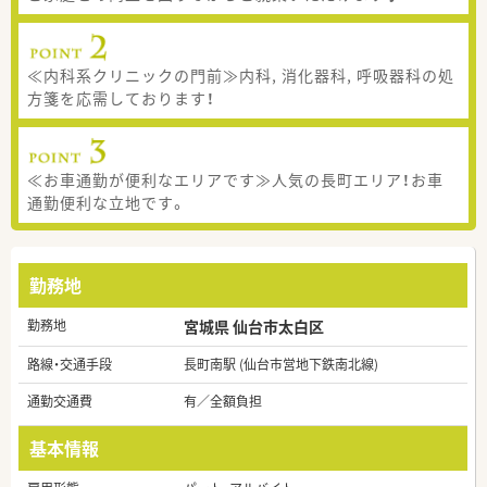
≪内科系クリニックの門前≫内科, 消化器科, 呼吸器科の処
方箋を応需しております！
≪お車通勤が便利なエリアです≫人気の長町エリア！お車
通勤便利な立地です。
勤務地
勤務地
宮城県 仙台市太白区
路線・交通手段
長町南駅 (仙台市営地下鉄南北線)
通勤交通費
有／全額負担
基本情報