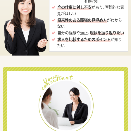
ご相談例
今の仕事に対し不安
があり、客観的な意
見がほしい
将来性のある職場の見極め方
がわから
ない
自分の経験や適正、
現状を振り返りたい
求人を比較するためのポイント
が知り
たい