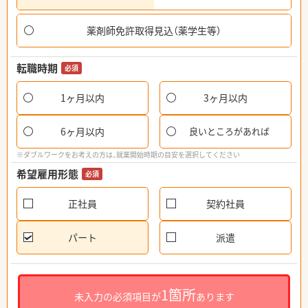
薬剤師免許取得見込（薬学生等）
転職時期
必須
1ヶ月以内
3ヶ月以内
6ヶ月以内
良いところがあれば
※ダブルワークをお考えの方は、就業開始時期の目安を選択してください
希望雇用形態
必須
正社員
契約社員
パート
派遣
1箇所
未入力の必須項目が
あります