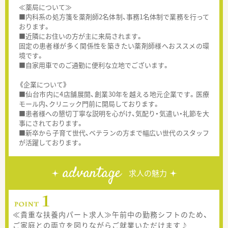
≪薬局について≫
■内科系の処方箋を薬剤師2名体制、事務1名体制で業務を行って
おります。
■近隣にお住いの方が主に来局されます。
固定の患者様が多く関係性を築きたい薬剤師様へおススメの環
境です。
■自家用車でのご通勤に便利な立地でございます。
《企業について》
■仙台市内に4店舗展開、創業30年を越える地元企業です。医療
モール内、クリニック門前に開局しております。
■患者様への懇切丁寧な説明を心がけ、気配り・気遣い・礼節を大
事にされております。
■新卒から子育て世代、ベテランの方まで幅広い世代のスタッフ
が活躍しております。
advantage
求人の魅力
≪貴重な扶養内パート求人≫午前中の勤務シフトのため、
ご家庭との両立を図りながらご就業いただけます♪