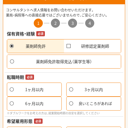
コンサルタントへ求人情報をお問い合わせいただけます。
薬局・病院等への直接応募ではございませんので、ご安心ください。
1
2
3
4
保有資格・経験
必須
薬剤師免許
研修認定薬剤師
薬剤師免許取得見込（薬学生等）
転職時期
必須
1ヶ月以内
3ヶ月以内
6ヶ月以内
良いところがあれば
※ダブルワークをお考えの方は、就業開始時期の目安を選択してください
希望雇用形態
必須