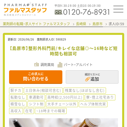
平日9：30-19：00 土日10：00-19：00
薬剤師の転職・求人サイト ファルマスタッフ
長崎県
島原市
求人ID：59
更新日：
2026/06/26
薬剤師求人ID：
590829
【島原市】整形外科門前/キレイな店舗◎～16時など短
時間も相談可
調剤薬局
パート・アルバイト
この求人に
検討リストに
問い合わせる
追加
駅チカ
土日休み(相談可含む)
残業なし(ほぼなし含む)
転勤なし
車通勤可
高時給(2,500円以上)
寮・借上社宅あり
積雪なし
シフト制
大手チェーン以外
ヘルプ体制充実
高収入
在宅
~18時までの職場