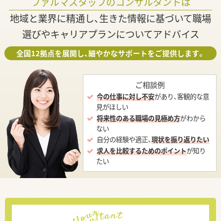
ファルマスタッフのコンサルタントは
地域と業界に精通し、生きた情報に基づいて職場
選びやキャリアプランについてアドバイス
全国12拠点を展開し、細やかなサポートをご提供します。
ご相談例
今の仕事に対し不安
があり、客観的な意
見がほしい
将来性のある職場の見極め方
がわから
ない
自分の経験や適正、
現状を振り返りたい
求人を比較するためのポイント
が知り
たい