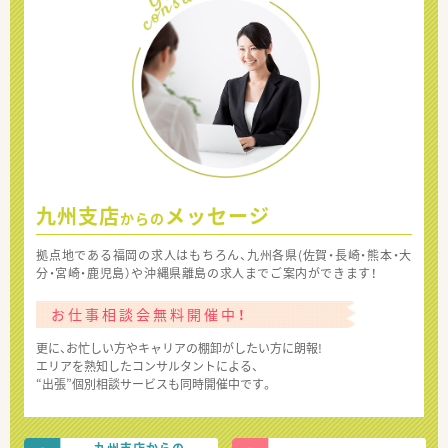
九州支店
メッセージ
からの
拠点地である福岡の求人はもちろん、九州各県(佐賀・長崎・熊本・大
分・宮崎・鹿児島）や沖縄県離島の求人までご案内ができます！
お仕事相談会無料開催中！
更に、お忙しい方やキャリアの棚卸がしたい方に朗報!
エリアを熟知したコンサルタントによる、
“出張”個別相談サービスも同時開催中です。
九州支店からの