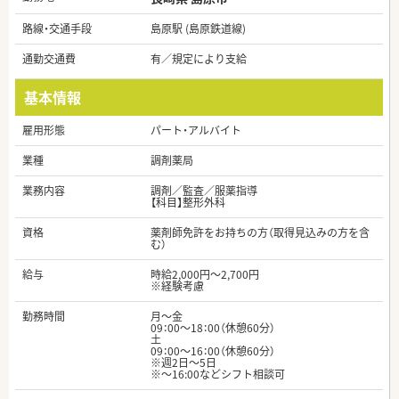
路線・交通手段
島原駅 (島原鉄道線)
通勤交通費
有／規定により支給
基本情報
雇用形態
パート・アルバイト
業種
調剤薬局
業務内容
調剤／監査／服薬指導
【科目】整形外科
資格
薬剤師免許をお持ちの方（取得見込みの方を含
む）
給与
時給2,000円～2,700円
※経験考慮
勤務時間
月～金
09：00～18：00（休憩60分）
土
09：00～16：00（休憩60分）
※週2日～5日
※～16:00などシフト相談可