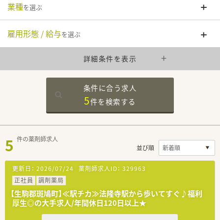
業種
を選ぶ
雇用形態 / 給与
を選ぶ
詳細条件を表示
条件に合う求人
5
件を
検索する
5
件の薬剤師求人
並び順
更新日：
2026/07/24
薬剤師求人ID：
329963
正社員
調剤薬局
【生駒郡斑鳩町】≪駅チカ≫法隆寺駅から歩いてすぐ♪福利
厚生◎の大手求人/年間休日120日以上★