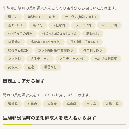
生駒郡斑鳩町の薬剤師求人をこだわり条件からお探しいただけます。
駅チカ
年間休日120日以上
土日休み(相談可含む)
週32h以上
新卒可
未経験可
ブランク可
Ｗワーク可
~18時までの職場
残業なし(ほぼなし含む)
転勤なし
車通勤可
高給与(600万円以上)
住宅補助(手当)あり
扶養内勤務OK
認定薬剤師取得支援あり
教育制度あり
シフト制
大手チェーン
大手チェーン以外
ヘルプ体制充実
高収入
在宅
積雪なし
関西エリアから探す
関西の薬剤師求人をエリアからお探しいただけます。
滋賀県
京都府
大阪府
兵庫県
奈良県
和歌山県
生駒郡斑鳩町の薬剤師求人を法人名から探す