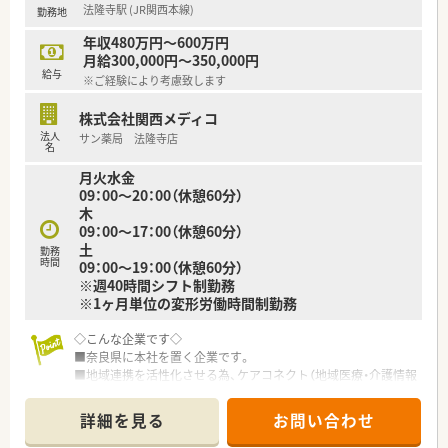
法隆寺駅 (JR関西本線)
勤務地
年収480万円～600万円
月給300,000円～350,000円
給与
※ご経験により考慮致します
株式会社関西メディコ
法人
サン薬局 法隆寺店
名
月火水金
09：00～20：00（休憩60分）
木
09：00～17：00（休憩60分）
土
勤務
時間
09：00～19：00（休憩60分）
※週40時間シフト制勤務
※1ヶ月単位の変形労働時間制勤務
◇こんな企業です◇
■奈良県に本社を置く企業です。
■地域連携を活性化させる為、ケアコネクト（地域医療・介護情報
ネットワーク）を全国に先駆けて実施している企業です。
■ボトムアップを大切にする会社です。在宅推進チームや学会
詳細を見る
お問い合わせ
発表チーム、マニュアルチームなど手上げ式で有志を募り、やり
たい仕事をしてもらいながら社内を活気付けたいという考えで