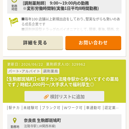
ラン社員が多い調剤薬局様です。
[調剤薬剤師] 9:00～19:00内の勤務
勤務
■基本店舗異動は双方合意の上で行います。会社都合の転勤は
※変形労働時間制(実働1日平均8時間勤務)
時間
原則なし！１店舗で腰を据えた勤務が可能♪
■一般勤務薬剤師⇒管理薬剤師⇒エリアマネージャー⇒本部付
■毎年100 店舗以上新規出店をしており、堅実ながらも勢いのあ
け薬剤師としっかりしたキャリアパスが可能！
る成長企業です
■本部付け薬剤師として調剤業務以外の事に携わる事も可能で
■調剤併設型ドラッグのパイオニアとして、関東、東海、関西、北
す！
陸・信州を中心に約1,700店舗以上を展開しています
■認定資格等の補助や会社としての支援もしっかりございま
■研修制度は様々なプランがあり、集合研修だけでなく任意で受
詳細を見る
お問い合わせ
す。
講可能な研修も幅広く用意されています
■産休・育児休暇からの復帰実績も93％、小学1年まで時短制度
■店舗で活躍する従業員、社外で活躍する従業員、将来経営幹部
が活用できます！
となる従業員など、薬剤師として様々な活躍ができるフィールド
■研修制度も充実しております！調剤未経験者を対象にした研修
を用意されています
更新日：
2026/06/22
薬剤師求人ID：
329962
から管理薬剤師、マネージャー研修などそれぞれの段階に応じた
■総合薬剤師・調剤薬剤師（土日休み・19時までの勤務）どちらか
研修制度がございます！
の働き方を選択できます
パート・アルバイト
調剤薬局
■調剤併設型だけでなく「医療モール・クリニック併設店舗」「敷
【生駒郡斑鳩町】≪駅チカ≫法隆寺駅から歩いてすぐの薬局
地内薬局」「訪問調剤特化型店舗」など様々な店舗を運営してい
です♪時給2,000円～/大手求人で福利厚生◎
ます
■在宅医療にも積極的取り組んでおり「訪問調剤特化型店舗」を
検討リストに追加
50店舗以上、無菌調剤室は業界最多の51店舗設置しています
■「プラチナくるみん認定企業」「健康経営優良法人2023（大規模
法人部門）認定」等を取得し一人ひとりが働きやすい環境が整備
駅チカ
未経験可
ブランク可
Ｗワーク可
車通勤可
認定薬剤師取得支援あり
されています
■充実した研修制度、人事制度、評価制度、キャリア支援制度等
奈良県 生駒郡斑鳩町
があるのも特徴です
法隆寺駅 (JR関西本線)
勤務地