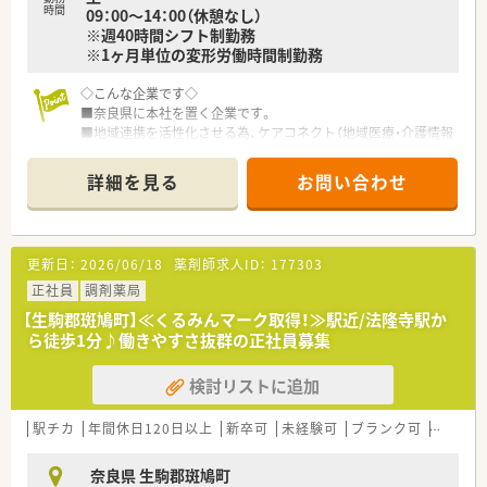
時間
09：00～14：00（休憩なし）
※週40時間シフト制勤務
※1ヶ月単位の変形労働時間制勤務
◇こんな企業です◇
■奈良県に本社を置く企業です。
■地域連携を活性化させる為、ケアコネクト（地域医療・介護情報
ネットワーク）を全国に先駆けて実施している企業です。
■ボトムアップを大切にする会社です。在宅推進チームや学会
詳細を見る
お問い合わせ
発表チーム、マニュアルチームなど手上げ式で有志を募り、やり
たい仕事をしてもらいながら社内を活気付けたいという考えで
す。
■ライフワークバランスも重視されており、有休取得率100％、
更新日：
2026/06/18
薬剤師求人ID：
177303
育休取得・復帰率100％、平均残業時間7ｈ/月、離職率5％など従
業員満足度は非常に高いです。
正社員
調剤薬局
■ボトムアップ・地域連携・ライフワークバランスを実現してい
【生駒郡斑鳩町】≪くるみんマーク取得！≫駅近/法隆寺駅か
る結果、「優良企業ガイド 2018」にて奈良県1位を獲得！
ら徒歩1分♪働きやすさ抜群の正社員募集
検討リストに追加
駅チカ
年間休日120日以上
新卒可
未経験可
ブランク可
車通勤
奈良県 生駒郡斑鳩町