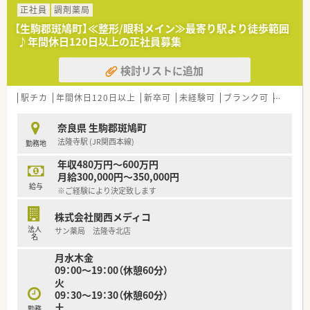
■全国展開ながら、地域密着の取り組みを大切にしているところ
正社員
調剤薬局
も特徴です♪
【生駒郡斑鳩町】≪整形/眼科メイン≫最寄り駅より徒歩範囲
■病院門前2割、クリニック門前/モールが8割の展開です！地域
♪年間休日120日以上の正社員募集
の方やドクターとしっかりコミュニケーションを取りたい方に
もおすすめです。
検討リストに追加
■病態研修、医薬品研修、マナー・コミュニケーション研修など
のほか、認定薬剤師取得のための助成制度も設けています。
駅チカ
年間休日120日以上
新卒可
未経験可
ブランク可
高給与(
奈良県 生駒郡斑鳩町
法隆寺駅 (JR関西本線)
勤務地
年収480万円～600万円
月給300,000円～350,000円
給与
※ご経験により決定致します
株式会社関西メディコ
法人
サン薬局 法隆寺北店
名
月水木金
09：00～19：00（休憩60分）
火
09：30～19：30（休憩60分）
土
勤務