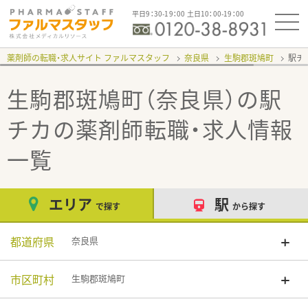
平日9：30-19：00 土日10：00-19：00
薬剤師の転職・求人サイト ファルマスタッフ
奈良県
生駒郡斑鳩町
駅チ
生駒郡斑鳩町（奈良県）の駅
チカ
の薬剤師転職・求人情報
一覧
エリア
駅
で探す
から探す
都道府県
奈良県
市区町村
生駒郡斑鳩町