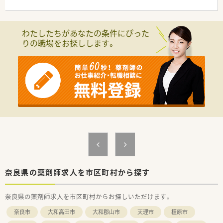
す。
■ライフワークバランスも重視されており、有休取得率100％、
育休取得・復帰率100％、平均残業時間7ｈ/月、離職率5％など従
わたしたちがあなたの条件にぴった
業員満足度は非常に高いです。
りの職場をお探しします。
■ボトムアップ・地域連携・ライフワークバランスを実現してい
る結果、「優良企業ガイド 2018」にて奈良県1位を獲得！
奈良県の薬剤師求人を市区町村から探す
奈良県の薬剤師求人を市区町村からお探しいただけます。
奈良市
大和高田市
大和郡山市
天理市
橿原市