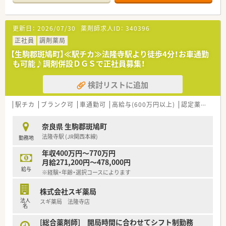
■薬剤師は常時3～4名が在籍し、他に医療事務もおり協力し合
いながら効率的に業務を行っています。
■お休みも比較的取得しやすく「お互い様精神」が根付いてお
更新日：
2026/07/30
薬剤師求人ID：
340396
り、雰囲気の良い店舗です。
■ご面接時に適性をみて配属店舗を最終決定いたします。
正社員
調剤薬局
当店舗以外での配属となる可能性もございます。
【生駒郡斑鳩町】≪駅チカ≫法隆寺駅より徒歩4分！お車通勤
も可能♪調剤併設ＤＧＳで正社員募集！
＜こんな会社です＞
■全国にグループ全体で400店舗以上運営している大手調剤薬
検討リストに追加
局です。
大手と地場チェーンの良いところを取っている会社です。
■母体にあたる親会社は一部上場の安定企業で、
駅チカ
ブランク可
車通勤可
高給与(600万円以上)
認定薬剤師取得支援あり
調剤事業は全国展開でありながら地域特性やニーズを把握で
きるようエリア毎に運営会社を分けています。
奈良県 生駒郡斑鳩町
■近畿圏内だけでも50店舗以上出店しております。
法隆寺駅 (JR関西本線)
勤務地
■病院門前2割、クリニック門前/モールが8割のため幅広く勉強
をしたい方にも、地域の方やドクターとしっかりコミュニケーシ
年収400万円～770万円
ョンを取りたい方にもおすすめです。
月給271,200円～478,000円
■特徴は、“全国展開”でありながら“地域密着”の取り組みを大切
給与
※経験・年齢・選択コースによります
にしている薬局様です。
地域の皆様の役に立ち、必要とされ、信頼され、愛される「地域薬
株式会社スギ薬局
局」を追求されています。
法人
スギ薬局 法隆寺店
■入社を決めた理由 第1位は「薬局の雰囲気」！！新入社員アン
名
ケートで約8割が、入社の理由を「薬局の雰囲気の良さ」と回答。
店舗数が多いのに、薬剤師の平均年齢が36歳と経験豊富なベテ
[総合薬剤師] 開局時間に合わせてシフト制勤務