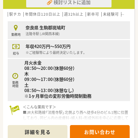
検討リストに追加
駅チカ
年間休日120日以上
週32h以上
新卒可
未経験可
ブラン
奈良県 生駒郡斑鳩町
法隆寺駅 (JR関西本線)
勤務地
年収420万円～550万円
※ご経験等により最終決定いたします。
給与
月火水金
08：50～20：00（休憩60分）
木
09：00～17：00（休憩60分）
勤務
土
時間
08：50～13：00（休憩なし）
※1ヶ月単位の変形労働時間制勤務
＜こんな薬局です＞
■JR大和路線「法隆寺駅」北側より西へ徒歩4分のビル1階に位置
しており、同ビル内の皮膚科・婦人科・形成外科を中心に応需して
います。
■古くからある店舗のため、地元での認知度は高く、日々100名
詳細を見る
お問い合わせ
を超える患者様が来局される活気のある店舗です。