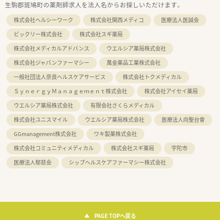
生駒郡斑鳩町の薬剤師求人を法人名からお探しいただけます。
株式会社ヘルシーワーク
株式会社関西メディコ
医療法人医誠会
ビックリー株式会社
株式会社スギ薬局
株式会社メディカルアドバンス
ウエルシア薬局株式会社
株式会社ジャパンファーマシー
萬金薬品工業株式会社
一般社団法人奈良ヘルスケアサービス
株式会社トクメディカル
ＳｙｎｅｒｇｙＭａｎａｇｅｍｅｎｔ株式会社
株式会社アイセイ薬局
ウエルシア薬局株式会社
有限会社さくらメディカル
株式会社ユニスマイル
ウエルシア薬局株式会社
医療法人向聖台會
GGmanagement株式会社
ワキ製薬株式会社
株式会社コミュニティメディカル
株式会社スギ薬局
宇陀市
医療法人郁慈会
シップヘルスケアファーマシー株式会社
PAGE TOPへ戻る