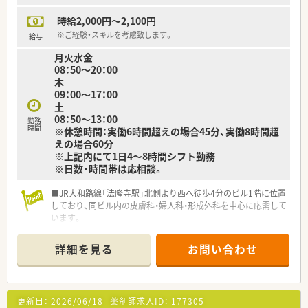
時給2,000円～2,100円
※ご経験・スキルを考慮致します。
給与
月火水金
08：50～20：00
木
09：00～17：00
土
08：50～13：00
勤務
時間
※休憩時間：実働6時間超えの場合45分、実働8時間超
えの場合60分
※上記内にて1日4～8時間シフト勤務
※日数・時間帯は応相談。
■JR大和路線「法隆寺駅」北側より西へ徒歩4分のビル1階に位置
しており、同ビル内の皮膚科・婦人科・形成外科を中心に応需して
います。
■古くからある店舗のため、地元での認知度は高く、日々100名
を超える患者様が来局される活気のある店舗です。
詳細を見る
お問い合わせ
■薬剤師は常時3～4名が在籍し、他に医療事務もおり協力し合
いながら効率的に業務を行っています。
・・・こんな法人です・・・
更新日：
2026/06/18
薬剤師求人ID：
177305
■全国に400店舗以上展開している大手チェーン薬局です。