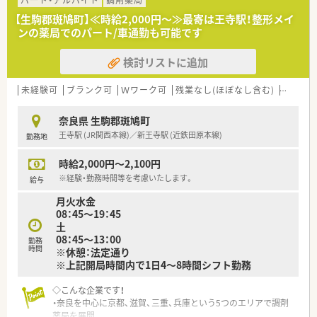
パート・アルバイト
調剤薬局
【生駒郡斑鳩町】≪時給2,000円～≫最寄は王寺駅！整形メイ
ンの薬局でのパート/車通勤も可能です
検討リストに追加
未経験可
ブランク可
Ｗワーク可
残業なし(ほぼなし含む)
転勤な
奈良県 生駒郡斑鳩町
王寺駅 (JR関西本線)／新王寺駅 (近鉄田原本線)
勤務地
時給2,000円～2,100円
※経験・勤務時間等を考慮いたします。
給与
月火水金
08：45～19：45
土
08：45～13：00
勤務
時間
※休憩：法定通り
※上記開局時間内で1日4～8時間シフト勤務
◇こんな企業です！
・奈良を中心に京都、滋賀、三重、兵庫という5つのエリアで調剤
薬局を展開。