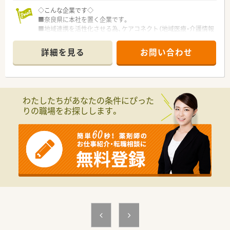
◇こんな企業です◇
■奈良県に本社を置く企業です。
■地域連携を活性化させる為、ケアコネクト（地域医療・介護情報
ネットワーク）を全国に先駆けて実施している企業です。
■ボトムアップを大切にする会社です。在宅推進チームや学会
詳細を見る
お問い合わせ
発表チーム、マニュアルチームなど手上げ式で有志を募り、やり
たい仕事をしてもらいながら社内を活気付けたいという考えで
す。
■ライフワークバランスも重視されており、有休取得率100％、
育休取得・復帰率100％、平均残業時間7ｈ/月、離職率5％など従
わたしたちがあなたの条件にぴった
業員満足度は非常に高いです。
りの職場をお探しします。
■ボトムアップ・地域連携・ライフワークバランスを実現してい
る結果、「優良企業ガイド 2018」にて奈良県1位を獲得！