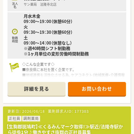
法人
サン薬局 法隆寺北店
名
月水木金
09：00～19：00（休憩60分）
火
09：30～19：30（休憩60分）
土
勤務
時間
09：00～14：00（休憩なし）
※週40時間シフト制勤務
※1ヶ月単位の変形労働時間制勤務
◇こんな企業です◇
■奈良県に本社を置く企業です。
■地域連携を活性化させる為、ケアコネクト（地域医療・介護情報
ネットワーク）を全国に先駆けて実施している企業です。
■ボトムアップを大切にする会社です。在宅推進チームや学会
詳細を見る
お問い合わせ
発表チーム、マニュアルチームなど手上げ式で有志を募り、やり
たい仕事をしてもらいながら社内を活気付けたいという考えで
す。
■ライフワークバランスも重視されており、有休取得率100％、
更新日：
2026/06/18
薬剤師求人ID：
177303
育休取得・復帰率100％、平均残業時間7ｈ/月、離職率5％など従
業員満足度は非常に高いです。
正社員
調剤薬局
■ボトムアップ・地域連携・ライフワークバランスを実現してい
【生駒郡斑鳩町】≪くるみんマーク取得！≫駅近/法隆寺駅か
る結果、「優良企業ガイド 2018」にて奈良県1位を獲得！
ら徒歩1分♪働きやすさ抜群の正社員募集