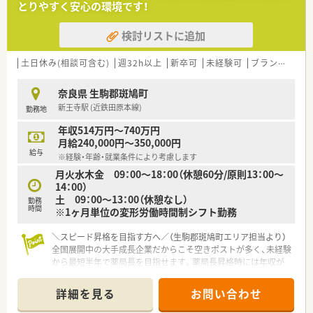
とりやすく安心の環境です！
■ご経験やご年齢を考慮した上で、年収450万円から500万円の
範囲内で年俸制として決定される給与条件です。
検討リストに追加
■週40時間の月単位変形労働時間制を採用しており、日祝と他1
日の休日で年間休日は115日前後となります。
■通勤手当の全額支給や車通勤時の距離換算支給など、働きやす
土日休み(相談可含む)
週32h以上
新卒可
未経験可
ブランク可
さを支える充実したサポート体制が整っています。
奈良県 生駒郡斑鳩町
【勤務実態について】
新王寺駅 (近鉄田原本線)
勤務地
■待合室で投薬しながら薬歴を記入できる電子薬歴を採用して
おり、日々の業務効率化と残業抑制に繋げています。
年収514万円～740万円
■門前ドクターとの関係性が非常に良好であり、疑義照会などス
月給240,000円～350,000円
ムーズに行えるためストレスなく働ける環境です。
給与
※経験・年齢・就業条件により考慮します
■年末年始や夏季休暇などの長期休暇も取得可能で、ワークライ
月火水木金 09：00～18：00（休憩60分/原則13：00～
フバランスを保ちながら長期的に勤務できます。
14：00）
土 09：00～13：00（休憩なし）
勤務
時間
※1ヶ月単位の変形労働時間制シフト勤務
＼スピード昇格を目指す方へ／（生駒郡斑鳩町エリア担当より）
全国展開中の大手成長企業だからこそ空きポストが多く、未経験
から最短半年で薬局長を目指せます。薬局長昇格時には年収が
約50万円アップするなど評価も明確です。
＊------------------------------------------＊
詳細を見る
お問い合わせ
【店舗情報と応需状況について】