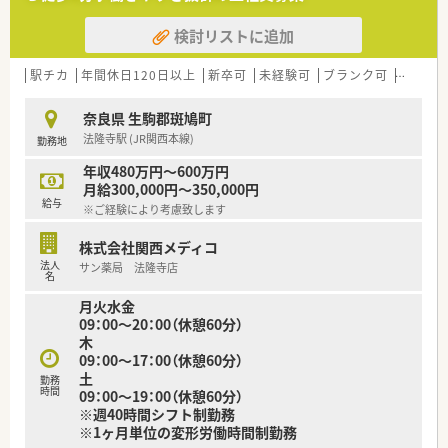
検討リストに追加
駅チカ
年間休日120日以上
新卒可
未経験可
ブランク可
車通勤
奈良県 生駒郡斑鳩町
法隆寺駅 (JR関西本線)
勤務地
年収480万円～600万円
月給300,000円～350,000円
給与
※ご経験により考慮致します
株式会社関西メディコ
法人
サン薬局 法隆寺店
名
月火水金
09：00～20：00（休憩60分）
木
09：00～17：00（休憩60分）
土
勤務
時間
09：00～19：00（休憩60分）
※週40時間シフト制勤務
※1ヶ月単位の変形労働時間制勤務