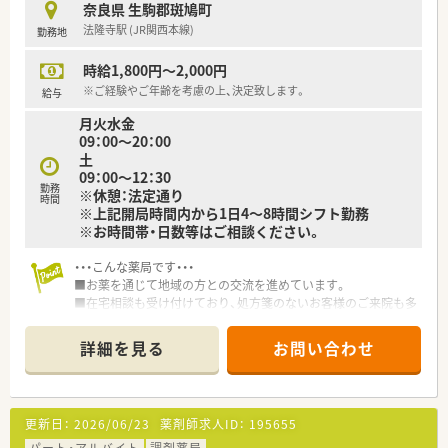
奈良県 生駒郡斑鳩町
法隆寺駅 (JR関西本線)
勤務地
時給1,800円～2,000円
※ご経験やご年齢を考慮の上、決定致します。
給与
月火水金
09：00～20：00
土
09：00～12：30
勤務
※休憩：法定通り
時間
※上記開局時間内から1日4～8時間シフト勤務
※お時間帯・日数等はご相談ください。
・・・こんな薬局です・・・
■お薬を通じて地域の方との交流を進めています。
■在宅相談も受け付けており、処方箋のないお客様のご来院も多
くあるアットホームな薬局です。
詳細を見る
お問い合わせ
更新日：
2026/06/23
薬剤師求人ID：
195655