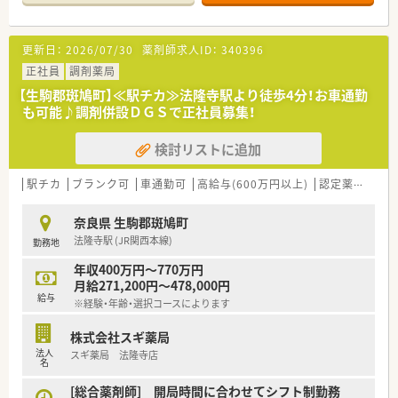
■薬剤師は常時3～4名が在籍し、他に医療事務もおり協力し合
いながら効率的に業務を行っています。
■お休みも比較的取得しやすく「お互い様精神」が根付いてお
更新日：
2026/07/30
薬剤師求人ID：
340396
り、雰囲気の良い店舗です。
■ご面接時に適性をみて配属店舗を最終決定いたします。
正社員
調剤薬局
当店舗以外での配属となる可能性もございます。
【生駒郡斑鳩町】≪駅チカ≫法隆寺駅より徒歩4分！お車通勤
も可能♪調剤併設ＤＧＳで正社員募集！
＜こんな会社です＞
■全国にグループ全体で400店舗以上運営している大手調剤薬
検討リストに追加
局です。
大手と地場チェーンの良いところを取っている会社です。
■母体にあたる親会社は一部上場の安定企業で、
駅チカ
ブランク可
車通勤可
高給与(600万円以上)
認定薬剤師取得支援あり
調剤事業は全国展開でありながら地域特性やニーズを把握で
きるようエリア毎に運営会社を分けています。
奈良県 生駒郡斑鳩町
■近畿圏内だけでも50店舗以上出店しております。
法隆寺駅 (JR関西本線)
勤務地
■病院門前2割、クリニック門前/モールが8割のため幅広く勉強
をしたい方にも、地域の方やドクターとしっかりコミュニケーシ
年収400万円～770万円
ョンを取りたい方にもおすすめです。
月給271,200円～478,000円
■特徴は、“全国展開”でありながら“地域密着”の取り組みを大切
給与
※経験・年齢・選択コースによります
にしている薬局様です。
地域の皆様の役に立ち、必要とされ、信頼され、愛される「地域薬
株式会社スギ薬局
局」を追求されています。
法人
スギ薬局 法隆寺店
■入社を決めた理由 第1位は「薬局の雰囲気」！！新入社員アン
名
ケートで約8割が、入社の理由を「薬局の雰囲気の良さ」と回答。
店舗数が多いのに、薬剤師の平均年齢が36歳と経験豊富なベテ
[総合薬剤師] 開局時間に合わせてシフト制勤務