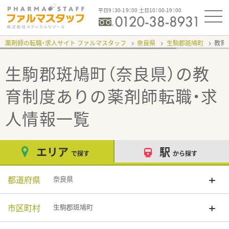
平日9：30-19：00 土日10：00-19：00
薬剤師の転職・求人サイト ファルマスタッフ
奈良県
生駒郡斑鳩町
教育
生駒郡斑鳩町（奈良県）の教
育制度あり
の薬剤師転職・求
人情報一覧
エリア
駅
で探す
から探す
都道府県
奈良県
市区町村
生駒郡斑鳩町