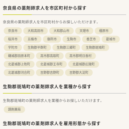
奈良県の薬剤師求人を市区町村から探す
奈良県の薬剤師求人を市区町村からお探しいただけます。
奈良市
大和高田市
大和郡山市
天理市
橿原市
桜井市
五條市
御所市
生駒市
香芝市
葛城市
宇陀市
生駒郡平群町
生駒郡三郷町
生駒郡斑鳩町
磯城郡田原本町
高市郡高取町
高市郡明日香村
北葛城郡上牧町
北葛城郡王寺町
北葛城郡広陵町
北葛城郡河合町
吉野郡吉野町
吉野郡大淀町
生駒郡斑鳩町の薬剤師求人を業種から探す
生駒郡斑鳩町の薬剤師求人を業種からお探しいただけます。
調剤薬局
生駒郡斑鳩町の薬剤師求人を雇用形態から探す