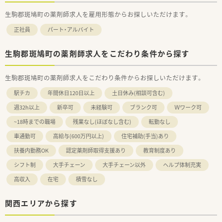
生駒郡斑鳩町の薬剤師求人を雇用形態からお探しいただけます。
正社員
パート・アルバイト
生駒郡斑鳩町の薬剤師求人をこだわり条件から探す
生駒郡斑鳩町の薬剤師求人をこだわり条件からお探しいただけます。
駅チカ
年間休日120日以上
土日休み(相談可含む)
週32h以上
新卒可
未経験可
ブランク可
Ｗワーク可
~18時までの職場
残業なし(ほぼなし含む)
転勤なし
車通勤可
高給与(600万円以上)
住宅補助(手当)あり
扶養内勤務OK
認定薬剤師取得支援あり
教育制度あり
シフト制
大手チェーン
大手チェーン以外
ヘルプ体制充実
高収入
在宅
積雪なし
関西エリアから探す