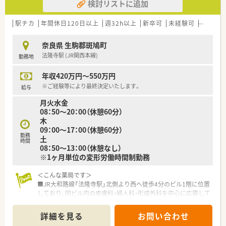
検討リストに追加
駅チカ
年間休日120日以上
週32h以上
新卒可
未経験可
ブラン
奈良県 生駒郡斑鳩町
法隆寺駅 (JR関西本線)
勤務地
年収420万円～550万円
※ご経験等により最終決定いたします。
給与
月火水金
08：50～20：00（休憩60分）
木
09：00～17：00（休憩60分）
勤務
土
時間
08：50～13：00（休憩なし）
※1ヶ月単位の変形労働時間制勤務
＜こんな薬局です＞
■JR大和路線「法隆寺駅」北側より西へ徒歩4分のビル1階に位置
しており、同ビル内の皮膚科・婦人科・形成外科を中心に応需して
います。
■古くからある店舗のため、地元での認知度は高く、日々100名
詳細を見る
お問い合わせ
を超える患者様が来局される活気のある店舗です。