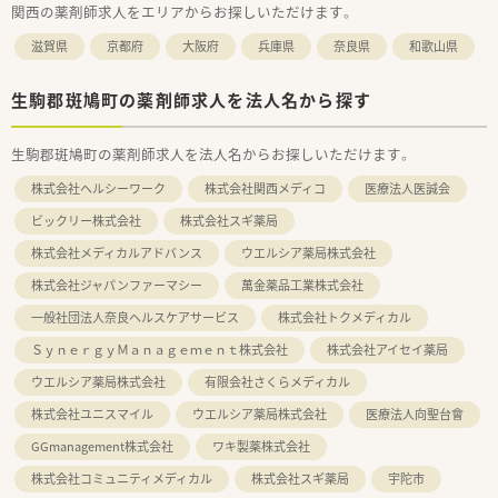
関西の薬剤師求人をエリアからお探しいただけます。
滋賀県
京都府
大阪府
兵庫県
奈良県
和歌山県
生駒郡斑鳩町の薬剤師求人を法人名から探す
生駒郡斑鳩町の薬剤師求人を法人名からお探しいただけます。
株式会社ヘルシーワーク
株式会社関西メディコ
医療法人医誠会
ビックリー株式会社
株式会社スギ薬局
株式会社メディカルアドバンス
ウエルシア薬局株式会社
株式会社ジャパンファーマシー
萬金薬品工業株式会社
一般社団法人奈良ヘルスケアサービス
株式会社トクメディカル
ＳｙｎｅｒｇｙＭａｎａｇｅｍｅｎｔ株式会社
株式会社アイセイ薬局
ウエルシア薬局株式会社
有限会社さくらメディカル
株式会社ユニスマイル
ウエルシア薬局株式会社
医療法人向聖台會
GGmanagement株式会社
ワキ製薬株式会社
株式会社コミュニティメディカル
株式会社スギ薬局
宇陀市