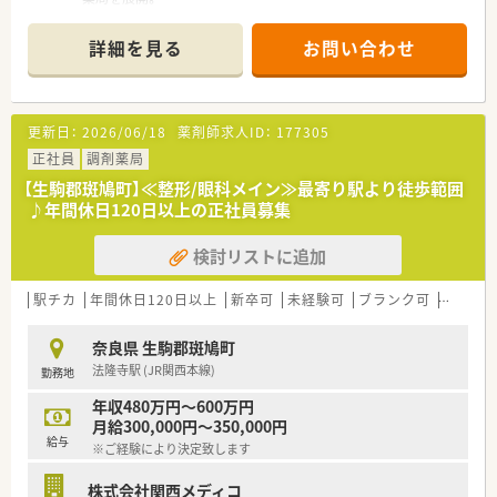
・地域の皆様から必要とされる『真のかかりつけ薬局』を目指し
ています！
詳細を見る
お問い合わせ
・早くから「介護保険事業に参画」している点も特徴。
・訪問介護事業所も開設し、地元に根付いた薬局サービスを提供
しています。
更新日：
2026/06/18
薬剤師求人ID：
177305
正社員
調剤薬局
【生駒郡斑鳩町】≪整形/眼科メイン≫最寄り駅より徒歩範囲
♪年間休日120日以上の正社員募集
検討リストに追加
駅チカ
年間休日120日以上
新卒可
未経験可
ブランク可
高給与(
奈良県 生駒郡斑鳩町
法隆寺駅 (JR関西本線)
勤務地
年収480万円～600万円
月給300,000円～350,000円
給与
※ご経験により決定致します
株式会社関西メディコ