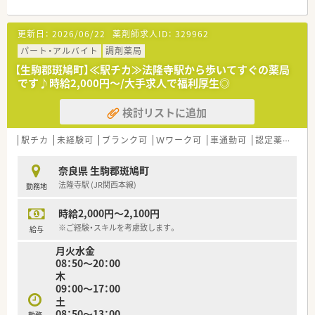
■最寄り駅の新王寺駅からお車で7分ほどの場所に位置してお
り、マイカー通勤が非常に便利なドラッグストア併設型の調剤薬
更新日：
2026/06/22
薬剤師求人ID：
329962
局です。
■処方箋は広域の医療機関から面対応で様々な科目を応需して
パート・アルバイト
調剤薬局
おり、特定の科目に極端に偏ることがない点が特徴となっていま
【生駒郡斑鳩町】≪駅チカ≫法隆寺駅から歩いてすぐの薬局
す。
です♪時給2,000円～/大手求人で福利厚生◎
■1日の処方箋枚数は30枚から40枚ほどとなっており、基本的に
は1人薬剤師を中心に日々の業務を運営している店舗です。
検討リストに追加
【想定される業務内容】
■処方箋に基づく正確な調剤業務や服薬指導を行っていただき、
駅チカ
未経験可
ブランク可
Ｗワーク可
車通勤可
認定薬剤師取得支援あり
患者様の食から介護までを幅広くサポートしていただきます。
■広域からの様々な処方箋に対応するため、幅広い全科目の調剤
奈良県 生駒郡斑鳩町
スキルをバランスよく磨いていくことが可能な環境です。
法隆寺駅 (JR関西本線)
勤務地
■調剤業務のほかにも、地域のお客様のセルフメディケーション
に貢献するためのOTC医薬品の相談対応なども担当します。
時給2,000円～2,100円
【職場環境と雰囲気】
※ご経験・スキルを考慮致します。
給与
■音声入力の電子薬歴やピッキングサポートシステムなど、薬剤
月火水金
師が安心して働けるよう最新の機械設備が導入されています。
08：50～20：00
■投薬カウンターには薬歴閲覧用のタブレット端末が設置され
木
ており、対物業務を効率化して丁寧な指導に集中できます。
09：00～17：00
■多くの店舗に医療事務が配属されており、1人薬剤師の店舗で
土
もダブルチェックによりミスを防ぐ仕組みが確立しています。
08：50～13：00
勤務