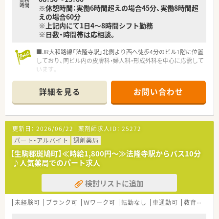
時間
※休憩時間：実働6時間超えの場合45分、実働8時間超
えの場合60分
※上記内にて1日4～8時間シフト勤務
※日数・時間帯は応相談。
■JR大和路線「法隆寺駅」北側より西へ徒歩4分のビル1階に位置
しており、同ビル内の皮膚科・婦人科・形成外科を中心に応需して
います。
■古くからある店舗のため、地元での認知度は高く、日々100名
を超える患者様が来局される活気のある店舗です。
詳細を見る
お問い合わせ
■薬剤師は常時3～4名が在籍し、他に医療事務もおり協力し合
いながら効率的に業務を行っています。
・・・こんな法人です・・・
更新日：
2026/06/22
薬剤師求人ID：
25272
■全国に400店舗以上展開している大手チェーン薬局です。
■全国展開ながら、地域密着の取り組みを大切にしているところ
パート・アルバイト
調剤薬局
も特徴です♪
【生駒郡斑鳩町】≪時給1,800円～≫法隆寺駅からバス10分
■病院門前2割、クリニック門前/モールが8割の展開です！地域
♪人気薬局でのパート求人
の方やドクターとしっかりコミュニケーションを取りたい方に
もおすすめです。
検討リストに追加
■病態研修、医薬品研修、マナー・コミュニケーション研修など
のほか、認定薬剤師取得のための助成制度も設けています。
未経験可
ブランク可
Ｗワーク可
転勤なし
車通勤可
教育制度あり