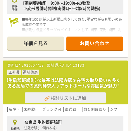
ラン社員が多い調剤薬局様です。
[調剤薬剤師] 9:00～19:00内の勤務
勤務
■基本店舗異動は双方合意の上で行います。会社都合の転勤は
※変形労働時間制(実働1日平均8時間勤務)
時間
原則なし！１店舗で腰を据えた勤務が可能♪
■一般勤務薬剤師⇒管理薬剤師⇒エリアマネージャー⇒本部付
■毎年100 店舗以上新規出店をしており、堅実ながらも勢いのあ
け薬剤師としっかりしたキャリアパスが可能！
る成長企業です
■本部付け薬剤師として調剤業務以外の事に携わる事も可能で
■調剤併設型ドラッグのパイオニアとして、関東、東海、関西、北
す！
陸・信州を中心に約1,700店舗以上を展開しています
■認定資格等の補助や会社としての支援もしっかりございま
■研修制度は様々なプランがあり、集合研修だけでなく任意で受
詳細を見る
お問い合わせ
す。
講可能な研修も幅広く用意されています
■産休・育児休暇からの復帰実績も93％、小学1年まで時短制度
■店舗で活躍する従業員、社外で活躍する従業員、将来経営幹部
が活用できます！
となる従業員など、薬剤師として様々な活躍ができるフィールド
■研修制度も充実しております！調剤未経験者を対象にした研修
を用意されています
更新日：
2026/07/13
薬剤師求人ID：
13133
から管理薬剤師、マネージャー研修などそれぞれの段階に応じた
■総合薬剤師・調剤薬剤師（土日休み・19時までの勤務）どちらか
研修制度がございます！
の働き方を選択できます
正社員
調剤薬局
■調剤併設型だけでなく「医療モール・クリニック併設店舗」「敷
【生駒郡斑鳩町】≪最寄は法隆寺駅≫在宅の取り扱いも多く
地内薬局」「訪問調剤特化型店舗」など様々な店舗を運営してい
ある薬局での薬剤師求人♪アットホームな雰囲気が魅力！
ます
■在宅医療にも積極的取り組んでおり「訪問調剤特化型店舗」を
検討リストに追加
50店舗以上、無菌調剤室は業界最多の51店舗設置しています
■「プラチナくるみん認定企業」「健康経営優良法人2023（大規模
法人部門）認定」等を取得し一人ひとりが働きやすい環境が整備
新卒可
未経験可
ブランク可
車通勤可
教育制度あり
シフト制
されています
■充実した研修制度、人事制度、評価制度、キャリア支援制度等
奈良県 生駒郡斑鳩町
があるのも特徴です
法隆寺駅 (JR関西本線)
勤務地