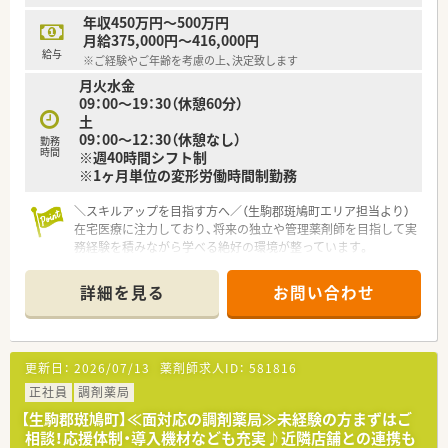
年収450万円～500万円
月給375,000円～416,000円
給与
※ご経験やご年齢を考慮の上、決定致します
月火水金
09：00～19：30（休憩60分）
土
09：00～12：30（休憩なし）
勤務
時間
※週40時間シフト制
※1ヶ月単位の変形労働時間制勤務
＼スキルアップを目指す方へ／（生駒郡斑鳩町エリア担当より）
在宅医療に注力しており、将来の独立や管理薬剤師を目指して実
務経験を積みながら学べる絶好の環境が整っています。
＊------------------------------------------＊
詳細を見る
お問い合わせ
【店舗情報と応需状況について】
■最寄りの法隆寺駅からは徒歩25分ほどですが、車通勤が可能
なため日々の通勤も非常に便利で快適な立地です。
■内科と循環器科の処方箋をメインに応需しており、地域に密着
更新日：
2026/07/13
薬剤師求人ID：
581816
した医療サービスの提供を日々目指しています。
■1日の処方箋枚数は約60枚で、常時2から3名の薬剤師体制を整
正社員
調剤薬局
えており、落ち着いて業務に取り組める環境です。
【生駒郡斑鳩町】≪面対応の調剤薬局≫未経験の方まずはご
相談！応援体制・導入機材なども充実♪近隣店舗との連携も
【求人情報について】