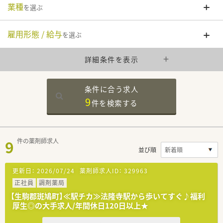
業種
を選ぶ
雇用形態 / 給与
を選ぶ
詳細条件を表示
条件に合う求人
9
件を
検索する
9
件の薬剤師求人
並び順
更新日：
2026/07/24
薬剤師求人ID：
329963
正社員
調剤薬局
【生駒郡斑鳩町】≪駅チカ≫法隆寺駅から歩いてすぐ♪福利
厚生◎の大手求人/年間休日120日以上★