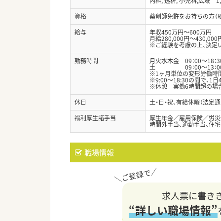
内科, 透析, 小児科,広域 1,
資格
薬剤師免許をお持ちの方（
給与
年収450万円～600万円
月給280,000円～430,000
※ご経験を考慮の上、決定
勤務時間
月火水木金 09：00～18：3
土 09：00～13：0
※1ヶ月単位の変形労働時
※9:00～18:30の間で、
※休憩 実働6時間超の場合
休日
土・日・祝、有給休暇（法定通
福利厚生諸手当
厚生年金／雇用保険／労災
時間外手当、通勤手当、住宅手当
職場情報
求人票に書き
“詳しい職場情報”