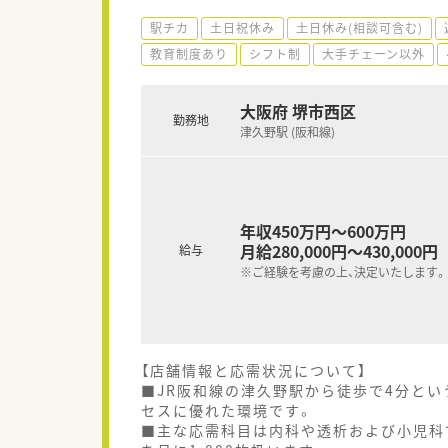
駅チカ
土日祝休み
土日休み(相談可含む)
教育制度あり
シフト制
大手チェーン以外
大阪府 堺市西区
勤務地
津久野駅 (阪和線)
年収450万円～600万円
月給280,000円～430,000円
給与
※ご経験を考慮の上、決定いたします。
【店舗情報と応需状況について】
■JR阪和線の津久野駅から徒歩で4分と
セスに優れた環境です。
■主な応需科目は内科や透析および小児科