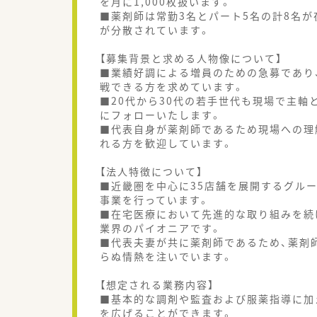
を月に1,000枚扱います。
■薬剤師は常勤3名とパート5名の計8名
が分散されています。
【募集背景と求める人物像について】
■業績好調による増員のための急募であり
戦できる方を求めています。
■20代から30代の若手世代も現場で主
にフォローいたします。
■代表自身が薬剤師であるため現場への理
れる方を歓迎しています。
【法人特徴について】
■近畿圏を中心に35店舗を展開するグル
事業を行っています。
■在宅医療において先進的な取り組みを続け
業界のパイオニアです。
■代表夫妻が共に薬剤師であるため、薬剤
らぬ情熱を注いでいます。
【想定される業務内容】
■基本的な調剤や監査および服薬指導に加
を広げることができます。