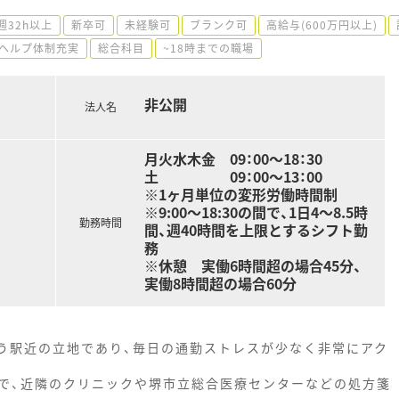
週32h以上
新卒可
未経験可
ブランク可
高給与(600万円以上)
ヘルプ体制充実
総合科目
~18時までの職場
非公開
法人名
月火水木金 09：00～18：30
土 09：00～13：00
※1ヶ月単位の変形労働時間制
※9:00～18:30の間で、1日4～8.5時
勤務時間
間、週40時間を上限とするシフト勤
務
※休憩 実働6時間超の場合45分、
実働8時間超の場合60分
いう駅近の立地であり、毎日の通勤ストレスが少なく非常にアク
で、近隣のクリニックや堺市立総合医療センターなどの処方箋