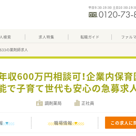
平日9：30-19：00 土日10：00-19：
人検索
求人特集
転職ガイド
ファル
46633の薬剤師求人
】年収600万円相談可！企業内保
能で子育て世代も安心の急募求
調剤薬局
正社員
報
職場情報
この求人に