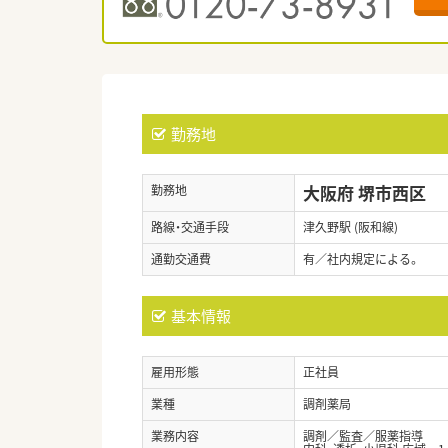
勤務地
大阪府 堺市西区
勤務地
路線・交通手段
津久野駅 (阪和線)
通勤交通費
有／社内規定による。
基本情報
雇用形態
正社員
業種
調剤薬局
業務内容
調剤／監査／服薬指導