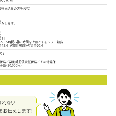
000枚/月
取得見込みの方を含む）
円
いたします。
0
0
間制
1日4～8.5時間、週40時間を上限とするシフト勤務
45分、実働8時間超の場合60分
り）
保険／薬剤師賠償責任保険／その他健保
（30,000円）
きれない
をお伝えします！