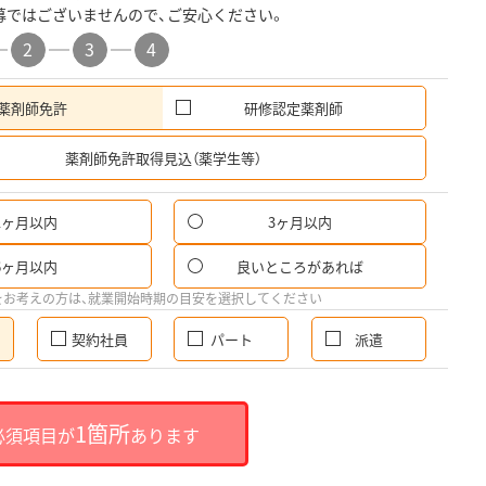
募ではございませんので、ご安心ください。
2
3
4
薬剤師免許
研修認定薬剤師
希
薬剤師免許取得見込（薬学生等）
1ヶ月以内
3ヶ月以内
6ヶ月以内
良いところがあれば
をお考えの方は、就業開始時期の目安を選択してください
契約社員
パート
派遣
1箇所
必須項目が
あります