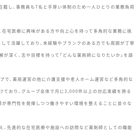
が在籍し、事務員も7名と手厚い体制のため一人ひとりの業務負荷
、在宅医療に興味がある方や向上心を持って多角的な業務に挑
軸として活躍しており、未経験やブランクのある方でも周囲が丁寧
解が深く、志や目標を持って「どんな薬剤師になりたいか」を語
ープで、薬局運営の他に介護支援や老人ホーム運営など多角的な
ており、グループ全体で月に3,000件以上の対応実績を誇る
師が専門性を発揮しつつ働きやすい環境を整えることに並々な
え、先進的な在宅医療や施設への訪問など薬剤師としての職能