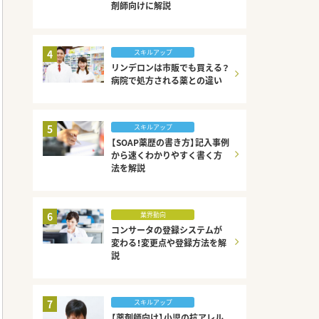
剤師向けに解説
4
スキルアップ
リンデロンは市販でも買える？
病院で処方される薬との違い
5
スキルアップ
【SOAP薬歴の書き方】記入事例
から速くわかりやすく書く方
法を解説
6
業界動向
コンサータの登録システムが
変わる！変更点や登録方法を解
説
7
スキルアップ
【薬剤師向け】小児の抗アレル