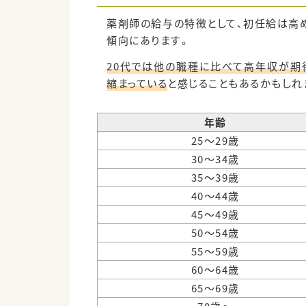
薬剤師の給与の特徴として、初任給は高
傾向にあります。
20代では他の職種に比べて高年収が期
縮まっている
と感じることもあるかもしれ
年齢
25～29歳
30～34歳
35～39歳
40～44歳
45～49歳
50～54歳
55～59歳
60～64歳
65～69歳