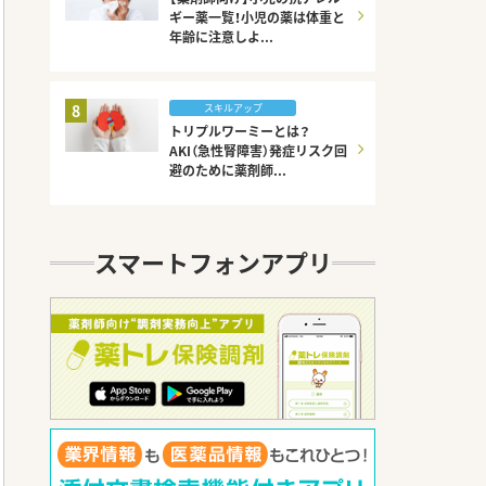
ギー薬一覧！小児の薬は体重と
年齢に注意しよ...
8
スキルアップ
トリプルワーミーとは？
AKI（急性腎障害）発症リスク回
避のために薬剤師...
スマートフォンアプリ