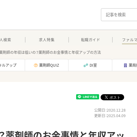
人検索
求人特集
転職ガイド
ファル
薬剤師の年収は低いの？薬剤師のお金事情と年収アップの方法
キルアップ
薬剤師QUIZ
DI室
薬局
公開日：2020.12.28
更新日：2025.04.09
？薬剤師のお金事情と年収アッ