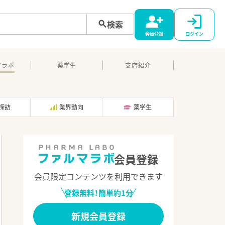
検索
会員登録
ログイン
マラボ
薬学生
支店紹介
探訪
業界動向
薬学生
会員登録
会員限定コンテンツを利用できます
登録無料！簡単約1分
新規会員登録