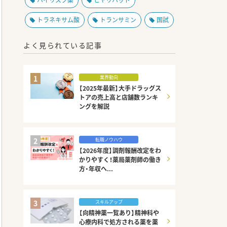
ハイリスク薬
ヒヤリハット
トラネキサム酸
トランサミン
国試
よく見られている記事
1
業界動向
【2025年最新】大手ドラッグス
トアの売上高と店舗数ランキ
ングを解説
2
転職ノウハウ
【2026年度】調剤報酬改定をわ
かりやすく！薬局薬剤師の働き
方・年収へ...
3
スキルアップ
【向精神薬一覧あり】精神科や
心療内科で処方される薬を薬