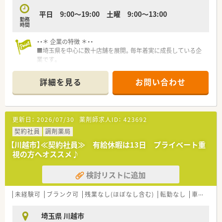
平日 9:00～19:00 土曜 9:00～13:00
勤務
時間
・・＊ 企業の特徴 ＊・・
■埼玉県を中心に数十店舗を展開。毎年着実に成長している企
業です。
■有給休暇は入社時3日発生！半年後に10日発生します。
詳細を見る
お問い合わせ
更新日：
2026/07/30
薬剤師求人ID：
423692
契約社員
調剤薬局
【川越市】≪契約社員≫ 有給休暇は13日 プライベート重
視の方へオススメ♪
検討リストに追加
未経験可
ブランク可
残業なし(ほぼなし含む)
転勤なし
車通勤可
埼玉県 川越市