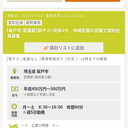
更新日：
2026/07/30
薬剤師求人ID：
421365
契約社員
調剤薬局
【坂戸市/若葉駅】駅チカ！徒歩2分 地域密着の店舗で契約社
員募集
検討リストに追加
駅チカ
転勤なし
教育制度あり
在宅
~18時までの職場
埼玉県 坂戸市
若葉駅 (東武東上線)
勤務地
年収450万円～500万円
※経験など考慮し決定
給与
月～土 8：30～18：00 休憩60分
※週5日勤務
勤務
時間
・・＊ 企業の特徴 ＊・・