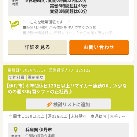
※休憩時間：実働6時間以内は0分
勤務
時間
実働6時間超は45分
実働8時間超は60分
＼ こんな職場環境です ／
■阪急「伊丹駅」から道路を挟んですぐの立地
■近隣の精神科・小児科クリニックからの処方箋を応需。
■育児中の薬剤師様も働かれており、
助け合いの精神でお休みも取り合う風通しのよい店舗。
詳細を見る
お問い合わせ
■薬局内は、待合室から調剤室・休憩室まで
とても広々としており、スタイリッシュなデザインです。
■座り投薬台が設置され、ガラスで仕切られた先の調剤室も
機材など置かれているものの、余裕のある配置で、
更新日：
2026/07/17
薬剤師求人ID：
225122
人と人との行き交いもスムーズです。
契約社員
調剤薬局
＼ こんな会社です ／
【伊丹市】≪年間休日120日以上！/マイカー通勤OK♪≫少な
■魅力は何といっても「離職率の低さ」です。
めの週33時間シフトの正社員♪
社長のお人柄が大変人気で、「人に喜んでもらうこと」
をモットーに新しい挑戦を続けられる社長様です。
検討リストに追加
■伊丹・川西・尼崎に5店舗を展開する調剤薬局。
立ち上げ当初から在籍する社員様もおり、
地場に強い薬局ならではの、小回りの利く運営で、
年間休日120日以上
週32h以上
未経験可
車通勤可
大手チェーン以外
社員満足度も高く長期就業が目指せる環境です。
兵庫県 伊丹市
仁川駅 (阪急今津線)
勤務地