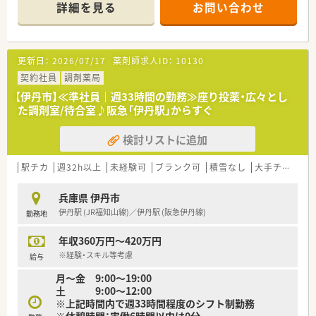
■2027年3月末までの期間で雇用期間はご相談ください。
詳細を見る
お問い合わせ
■函館市外からのご応募も歓迎です！引っ越し代費用負担制度ご
ざいます。
＼こんな会社です／
更新日：
2026/07/17
薬剤師求人ID：
10130
■東証プライム上場、全国に150店舗以上展開している薬局で
す。
契約社員
調剤薬局
■大学病院の門前をはじめ、ドラッグストア併設店やコンビニ併
【伊丹市】≪準社員｜週33時間の勤務≫座り投薬・広々とし
設店など、
た調剤室/待合室♪阪急「伊丹駅」からすぐ
様々な形態の薬局を全国に展開しており、ご自身の興味に合わ
せて働けます。
検討リストに追加
■ほぼ全店で「座り投薬」のため、患者様にしっかりと向き合っ
て服薬指導ができます。
■年間休日は120日以上！近隣に複数店舗展開しており、
駅チカ
週32h以上
未経験可
ブランク可
積雪なし
大手チェーン以外
ヘルプ体制も整っているので、有休もとりやすい環境です。
兵庫県 伊丹市
伊丹駅 (JR福知山線)／伊丹駅 (阪急伊丹線)
勤務地
年収360万円～420万円
※経験・スキル等考慮
給与
月～金 9:00～19:00
土 9:00～12:00
※上記時間内で週33時間程度のシフト制勤務