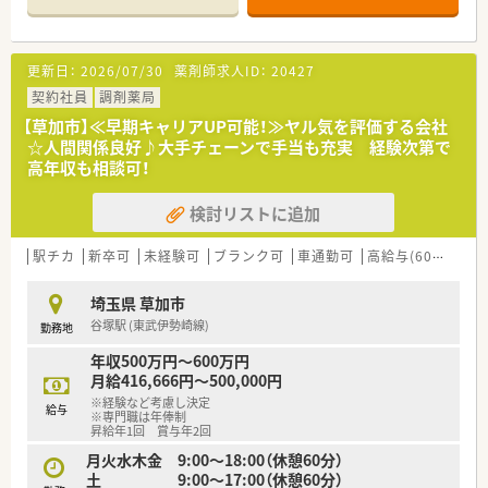
アットホームで落ち着いた雰囲気の薬局です。
更新日：
2026/07/30
薬剤師求人ID：
20427
契約社員
調剤薬局
【草加市】≪早期キャリアUP可能！≫ヤル気を評価する会社
☆人間関係良好♪大手チェーンで手当も充実 経験次第で
高年収も相談可！
検討リストに追加
駅チカ
新卒可
未経験可
ブランク可
車通勤可
高給与(600万円以上)
埼玉県 草加市
谷塚駅 (東武伊勢崎線)
勤務地
年収500万円～600万円
月給416,666円～500,000円
※経験など考慮し決定
給与
※専門職は年俸制
昇給年1回 賞与年2回
月火水木金 9:00～18:00（休憩60分）
土 9:00～17:00（休憩60分）