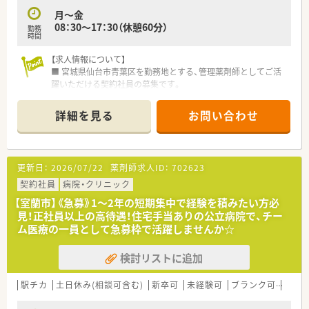
月～金
08：30～17：30（休憩60分）
勤務
時間
【求人情報について】
■ 宮城県仙台市青葉区を勤務地とする、管理薬剤師としてご活
躍いただける契約社員の募集です。
■ 提示される想定年収は380万円から420万円となっており、ご
経験等により優遇されます。
詳細を見る
お問い合わせ
■企業未経験の方もご相談下さい♪
【会社特徴】
■ 環境や衛生のプロフェッショナルが満足するような、関連薬
更新日：
2026/07/22
薬剤師求人ID：
702623
剤の開発や提携に努めています。
■ 宮城県内で唯一の医療用医薬品製造販売業者であり、地域社
契約社員
病院・クリニック
会において高い信頼を得ています。
【室蘭市】《急募》1〜2年の短期集中で経験を積みたい方必
■ 従業員のスキルアップを応援しており、外部研修等への参加
見！正社員以上の高待遇！住宅手当ありの公立病院で、チー
を支援する福利厚生があります。
ム医療の一員として急募枠で活躍しませんか☆
【想定されるモデル年収】
検討リストに追加
■ ご提示できる年収は380万円から420万円の範囲であり、契約
社員としての採用となります。
■ これまでのご経験やスキルを考慮した上で、支給される給与
駅チカ
土日休み(相談可含む)
新卒可
未経験可
ブランク可
転勤
額が最終的に優遇されます。
■ 定期的な昇給や賞与の支給はございませんが、時間外手当が