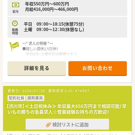
年収550万円～600万円
月給416,000円～466,000円
給与
平日 09：00～18:15(休憩75分)
土曜 09：00～12：30(休憩なし)
勤務
時間
・・* 求人の特徴 *・・
■嬉しい週休2.5日休！
平日4日+土曜半日の勤務です♪
■年俸制のため初年度から満額支給！
残業もほぼなく、ライフスタイル重視の方にオススメ☆
詳細を見る
お問い合わせ
■年間休日も120日以上ございます♪
家庭と仕事のバランスをとって長期就業頂くことが可能な就
業環境です！
更新日：
2026/07/30
薬剤師求人ID：
474897
・・* 企業の特徴 *・・
■渋川市で1店舗運営している個人薬局になります。
契約社員
調剤薬局
■社長も薬剤師のため風通しの良い職場環境です。
【渋川市】≪土日祝休み≫ 年収最大650万円まで相談可能！早
■福利厚生で専門書籍の購入、e-ラーニングの補助もございま
いもの勝ちの急募求人☆管薬経験お持ちの方歓迎！
す。
検討リストに追加