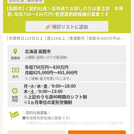
たいという強い意欲を持った若手薬剤師が活躍中です。
契約社員
調剤薬局
■育児休業の取得実績が豊富にあるため、仕事と家庭の両立を当
【函館市】＜契約社員＞高待遇でお探しの方は要注目 年俸
たり前のように実践している職員が多数在籍しています。
制：年収750～830万円！管理薬剤師候補の募集です
■病院理念に共感し、周囲のスタッフや患者様に対して思いやり
のあるコミュニケーションを取れる方が中心の組織です。
検討リストに追加
【やりがい/おすすめポイント】
■地域の健康を支える自治体中核病院のメンバーとして、社会貢
年間休日120日以上
週32h以上
車通勤可
高給与(600万円以上)
寮
献度の高い仕事に携われることが最大のやりがいです。
■会計年度任用職員としての募集であるため期間を定めて集中
北海道 函館市
してスキルアップを図りたい方に最適です。
上磯駅 (道南いさりび鉄道線)
勤務地
■幅広い診療科の処方に関わることで薬剤師としての臨床経験
が豊かになり、日々の業務を通じて自身の成長を実感できます。
年収750万円～830万円
月給625,000円～691,666円
給与
※ご経験・能力考慮いたします。
月・火・水・金／9:00～18:00
木・土／9:00～13:00
※上記のうち週40時間のシフト制
勤務
時間
※1ヵ月単位の変形労働制
＼契約社員募集／
■管理薬剤師候補の募集です！
年俸制750～830万円待遇（月給62.5万円以上！）でご応募お待
ちしております！