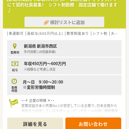
■福利厚生で専門書籍の購入、e-ラーニングの補助もございま
にて契約社員募集！ シフト制勤務 固定店舗で働けます
す。
♪
検討リストに追加
車通勤可
高給与(600万円以上)
教育制度あり
シフト制
大手チェーン
新潟県 新潟市西区
矢代田駅 (JR信越本線)
勤務地
年収450万円～600万円
※経験など考慮し決定
給与
月～日 9：00～20：00
※変形労働時間制
勤務
時間
・・＊ 企業の特徴 ＊・・
営業収益日本小売業No.1の安定している企業で、日本全国から
海外まで出店している大手ショッピングモールの中に調剤薬局
を展開しています。
■面分業がメインのため、多くの医療機関から処方箋を応需して
詳細を見る
お問い合わせ
いるので、薬の品目数も多く、幅広い知識・スキルを磨くことが