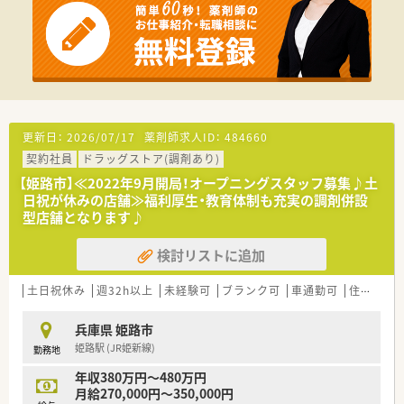
更新日：
2026/07/17
薬剤師求人ID：
484660
契約社員
ドラッグストア(調剤あり)
【姫路市】≪2022年9月開局！オープニングスタッフ募集♪土
日祝が休みの店舗≫福利厚生・教育体制も充実の調剤併設
型店舗となります♪
検討リストに追加
土日祝休み
週32h以上
未経験可
ブランク可
車通勤可
住宅補助(手当)あり
兵庫県 姫路市
姫路駅 (JR姫新線)
勤務地
年収380万円～480万円
月給270,000円～350,000円