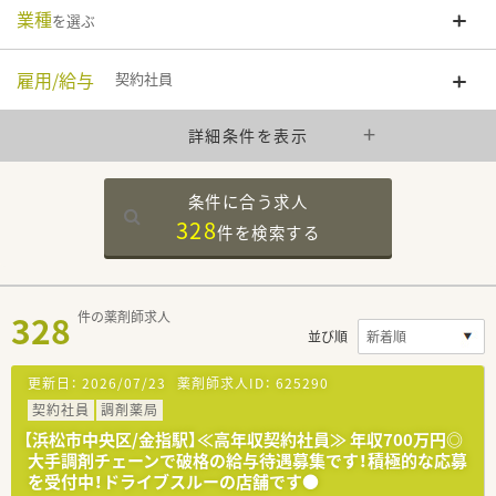
業種
を選ぶ
雇用/給与
契約社員
詳細条件を表示
条件に合う求人
328
件を
検索する
328
件の薬剤師求人
並び順
更新日：
2026/07/23
薬剤師求人ID：
625290
契約社員
調剤薬局
【浜松市中央区/金指駅】≪高年収契約社員≫ 年収700万円◎
大手調剤チェーンで破格の給与待遇募集です！積極的な応募
を受付中！ドライブスルーの店舗です●