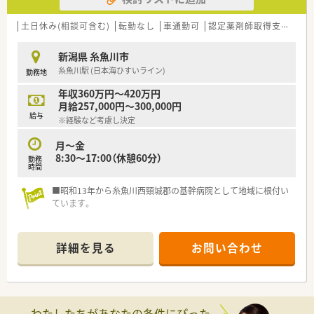
土日休み(相談可含む)
転勤なし
車通勤可
認定薬剤師取得支援あり
新潟県 糸魚川市
糸魚川駅 (日本海ひすいライン)
勤務地
年収360万円～420万円
月給257,000円～300,000円
給与
※経験など考慮し決定
月～金
8:30～17:00（休憩60分）
勤務
時間
■昭和13年から糸魚川西頸城郡の基幹病院として地域に根付い
ています。
詳細を見る
お問い合わせ
わたしたちがあなたの条件にぴった