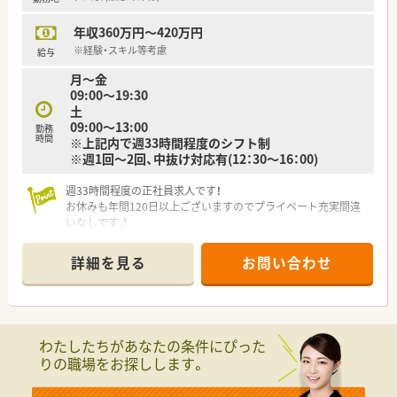
年収360万円～420万円
※経験・スキル等考慮
給与
月～金
09:00～19:30
土
09:00～13:00
勤務
時間
※上記内で週33時間程度のシフト制
※週1回～2回、中抜け対応有(12：30～16：00)
週33時間程度の正社員求人です！
お休みも年間120日以上ございますのでプライベート充実間違
いなしです♪
車通勤も可能な薬局なので各方面からのご通勤が可能です。
詳細を見る
お問い合わせ
近隣に店舗が複数あるため、相互にフォローしあえる関係です。
わたしたちがあなたの条件にぴった
りの職場をお探しします。