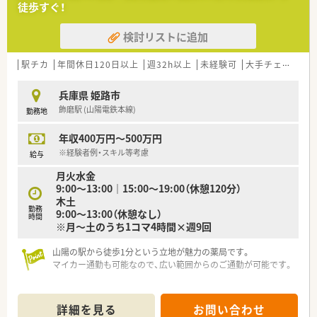
徒歩すぐ！
す。薬剤師職に特化した研修を経験に応じて準備しております。
実技研修では実際の業務さながらの体験とともに、幅広く薬剤
検討リストに追加
師の仕事を学び、仕事への理解を深めることが出来ます。
■様々な福利厚生制度で、業界トップクラスの満足度を誇ってお
ります。誰もが安心して働ける職場づくりを目指しています。
駅チカ
年間休日120日以上
週32h以上
未経験可
大手チェーン以外
■地域のお客様と共に取り組む地域支援・社会貢献活動も活発に
行っております。
兵庫県 姫路市
飾磨駅 (山陽電鉄本線)
勤務地
年収400万円～500万円
※経験者例・スキル等考慮
給与
月火水金
9:00～13:00｜15:00～19:00（休憩120分）
木土
勤務
9:00～13:00（休憩なし）
時間
※月～土のうち1コマ4時間×週9回
山陽の駅から徒歩1分という立地が魅力の薬局です。
マイカー通勤も可能なので、広い範囲からのご通勤が可能です。
同じビル内のクリニックからの処方箋を主に応需しています。
ベテランスタッフが多いので、未経験の方も安心して就業いただ
詳細を見る
お問い合わせ
けます。