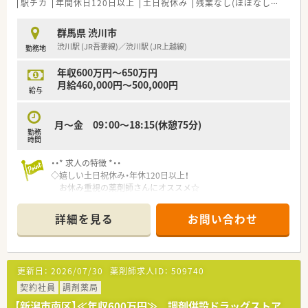
駅チカ
年間休日120日以上
土日祝休み
残業なし(ほぼなし含む)
群馬県 渋川市
渋川駅 (JR吾妻線)／渋川駅 (JR上越線)
勤務地
年収600万円～650万円
月給460,000円～500,000円
給与
月～金 09：00～18:15(休憩75分)
勤務
時間
・・* 求人の特徴 *・・
◇嬉しい土日祝休み・年休120日以上！
お休み重視の薬剤師さんにオススメ☆
◇複数科目応需している店舗のため、スキルを活かして活躍いた
だけます◎
詳細を見る
お問い合わせ
◇管理薬剤師経験もしくは調剤薬局3年以上のご経験をお持ちの
方歓迎！
◇スキルに応じて高年収600万円までご相談可能！
お気軽にお問い合わせください♪
更新日：
2026/07/30
薬剤師求人ID：
509740
・・* 企業の特徴 *・・
■渋川市で1店舗運営している個人薬局になります。
契約社員
調剤薬局
■社長も薬剤師のため風通しの良い職場環境です。
【新潟市南区】≪年収600万円≫ 調剤併設ドラッグストア