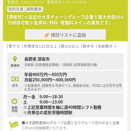
更新日：
2026/07/23
薬剤師求人ID：
654046
（コースにより給与額に差があり）。
病気やケガなどで働けないときの生活費をサポート「LTD（保
地域毎（店舗毎）に手当が支給されるので稼ぎたい方は、手当が厚
契約社員
調剤薬局
険）」に会社が加入してくれます。
い地域（北海道・沖縄県は特に高く設定されてます）を希望する事
「自宅通勤コース」且つ賃貸物件に居住されている方は、住宅手
【須坂市】≪安定の大手チェーングループ企業で最大年収850
も可能です。
当「20,000～40,000円」を支給。
万相談可能≫皮膚科・外科・胃腸科メインの薬局です。
産休･育休の取得率100%、復帰率96%と女性の方が安心して復
★現場主義の社風です！
帰出来る環境づくりに努めています。
検討リストに追加
患者さま一人ひとりとしっかり向きあって服薬指導をしたいと
いう現場の想いと立ち仕事が多い薬剤師の身体の負担を減らし
たいという会社の想いから「座りカウンター」を積極的に導入し
駅チカ
年間休日120日以上
週32h以上
新卒可
未経験可
ブラン
ています。
最新の監査システムを導入しており、薬剤師の皆さんが安心して
長野県 須坂市
調剤が出来る環境が整っています。
須坂駅 (長野電鉄長野線)／須坂駅 (長野電鉄屋代線)
勤務地
DI委員会への参加によって、現場の意見を反映させたジェネリッ
クの選定等に関わる事ができます。
年収400万円～850万円
月給250,000円～600,000円
★薬剤師として成長出来る環境があります！
給与
※就業条件、経験等を考慮のうえ、面接後決定。（年収には住宅手当等
約26年前から在宅・施設業務に取り組んで来た経験･実績を活か
も含みます）
し医療機関との連携を深めてます。
月～金 9:00～18:30
「機能性のあるアロマ」や「医療用サプリメント」を活用した予防
土 9:00～13:00
医療にも携わる事が可能です。
※上記営業時間を軸に週40時間シフト勤務
勤務
より高度な知識を学びたい方という方には、大学病院の敷地内へ
時間
※月単位の変形労働時間制
も薬局を出店しており、病院と連携し病院研修を実施しており
「外来がん治療認定薬剤師」をはじめとする資格・専門性を身に
■大手調剤薬局のグループ企業となりグループ合わせると全国
つける事が出来る様にサポートしてくれます。
に約400店舗展開となります。
キャリアアップについても個人の志向に合わせた「マネジメント