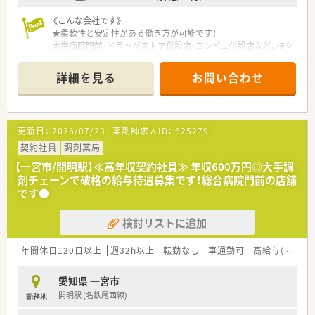
「外来がん治療認定薬剤師」をはじめとする資格・専門性を身に
《こんな会社です》
つける事が出来る様にサポートしてくれます。
★柔軟性と安定性がある働き方が可能です！
キャリアアップについても個人の志向に合わせた「マネジメント
大学病院門前･ドラッグストア併設店･コンビニ併設店など、様々
キャリア（エリア長⇒SV⇒支店長⇒支社長）」と「スペシャリスト
な形態の薬局を全国に350店舗を展開するプライム市場上場企
キャリア（専門認定を極めていく）」の2つコースが用意されてい
業です。
ます。
詳細を見る
お問い合わせ
「調剤業界」で初めて「M&A」をスタートした会社なので非常に
「M&A」を得意としている会社です。
★充実した福利厚生で長期就業をサポート！
「自宅通勤」「狭域エリア」「広域エリア」「全国コース」とライフス
薬剤師資格以外の資格に対しても手当を支給（アロマテラピー検
タイルに合わせて4つの勤務コースから選択する事が出来ます
定、かかりつけ薬剤師など）。
更新日：
2026/07/23
薬剤師求人ID：
625279
（コースにより給与額に差があり）。
病気やケガなどで働けないときの生活費をサポート「LTD（保
地域毎（店舗毎）に手当が支給されるので稼ぎたい方は、手当が厚
契約社員
調剤薬局
険）」に会社が加入してくれます。
い地域（北海道・沖縄県は特に高く設定されてます）を希望する事
「自宅通勤コース」且つ賃貸物件に居住されている方は、住宅手
【一宮市/開明駅】≪高年収契約社員≫ 年収600万円◎大手調
も可能です。
当「20,000～40,000円」を支給。
剤チェーンで破格の給与待遇募集です！総合病院門前の店舗
産休･育休の取得率100%、復帰率96%と女性の方が安心して復
です●
★現場主義の社風です！
帰出来る環境づくりに努めています。
患者さま一人ひとりとしっかり向きあって服薬指導をしたいと
検討リストに追加
いう現場の想いと立ち仕事が多い薬剤師の身体の負担を減らし
たいという会社の想いから「座りカウンター」を積極的に導入し
ています。
年間休日120日以上
週32h以上
転勤なし
車通勤可
高給与(600万円以上)
最新の監査システムを導入しており、薬剤師の皆さんが安心して
調剤が出来る環境が整っています。
愛知県 一宮市
DI委員会への参加によって、現場の意見を反映させたジェネリッ
開明駅 (名鉄尾西線)
勤務地
クの選定等に関わる事ができます。