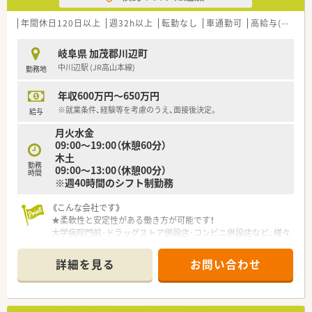
いう現場の想いと立ち仕事が多い薬剤師の身体の負担を減らし
たいという会社の想いから「座りカウンター」を積極的に導入し
年間休日120日以上
週32h以上
転勤なし
車通勤可
高給与(600万円以上)
ています。
最新の監査システムを導入しており、薬剤師の皆さんが安心して
岐阜県 加茂郡川辺町
調剤が出来る環境が整っています。
中川辺駅 (JR高山本線)
勤務地
DI委員会への参加によって、現場の意見を反映させたジェネリッ
クの選定等に関わる事ができます。
年収600万円～650万円
★薬剤師として成長出来る環境があります！
※就業条件、経験等を考慮のうえ、面接後決定。
給与
約26年前から在宅・施設業務に取り組んで来た経験･実績を活か
月火水金
し医療機関との連携を深めてます。
09:00～19:00（休憩60分）
「機能性のあるアロマ」や「医療用サプリメント」を活用した予防
木土
医療にも携わる事が可能です。
勤務
09:00～13:00（休憩00分）
より高度な知識を学びたい方という方には、大学病院の敷地内へ
時間
※週40時間のシフト制勤務
も薬局を出店しており、病院と連携し病院研修を実施しており
「外来がん治療認定薬剤師」をはじめとする資格・専門性を身に
《こんな会社です》
つける事が出来る様にサポートしてくれます。
★柔軟性と安定性がある働き方が可能です！
キャリアアップについても個人の志向に合わせた「マネジメント
大学病院門前･ドラッグストア併設店･コンビニ併設店など、様々
キャリア（エリア長⇒SV⇒支店長⇒支社長）」と「スペシャリスト
な形態の薬局を全国に350店舗を展開するプライム市場上場企
キャリア（専門認定を極めていく）」の2つコースが用意されてい
業です。
ます。
詳細を見る
お問い合わせ
「調剤業界」で初めて「M&A」をスタートした会社なので非常に
「M&A」を得意としている会社です。
★充実した福利厚生で長期就業をサポート！
「自宅通勤」「狭域エリア」「広域エリア」「全国コース」とライフス
薬剤師資格以外の資格に対しても手当を支給（アロマテラピー検
タイルに合わせて4つの勤務コースから選択する事が出来ます
定、かかりつけ薬剤師など）。