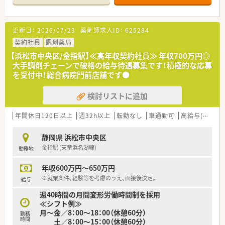
「M&A」を得意としている会社です。
「自宅通勤」「狭域エリア」「広域エリア」「全国コース」とライフス
タイルに合わせて4つの勤務コースから選択する事が出来ます
更新日：
2026/07/23
薬剤師求人ID：
625284
（コースにより給与額に差があり）。
地域毎（店舗毎）に手当が支給されるので稼ぎたい方は、手当が厚
契約社員
調剤薬局
い地域（北海道・沖縄県は特に高く設定されてます）を希望する事
【浜松市中央区/金指駅】≪高年収契約社員≫ 年収700万円◎
も可能です。
大手調剤チェーンで破格の給与待遇募集です！積極的な応募
を受付中！総合病院門前店舗です●
★現場主義の社風です！
患者さま一人ひとりとしっかり向きあって服薬指導をしたいと
検討リストに追加
いう現場の想いと立ち仕事が多い薬剤師の身体の負担を減らし
たいという会社の想いから「座りカウンター」を積極的に導入し
ています。
年間休日120日以上
週32h以上
転勤なし
車通勤可
高給与(600万円以上)
最新の監査システムを導入しており、薬剤師の皆さんが安心して
調剤が出来る環境が整っています。
静岡県 浜松市中央区
DI委員会への参加によって、現場の意見を反映させたジェネリッ
金指駅 (天竜浜名湖線)
勤務地
クの選定等に関わる事ができます。
年収600万円～650万円
★薬剤師として成長出来る環境があります！
約26年前から在宅・施設業務に取り組んで来た経験･実績を活か
※就業条件、経験等を考慮のうえ、面接後決定。
給与
し医療機関との連携を深めてます。
週40時間の月間変形労働時間制を採用
「機能性のあるアロマ」や「医療用サプリメント」を活用した予防
≪シフト例≫
医療にも携わる事が可能です。
月～金／8：00～18：00（休憩60分）
より高度な知識を学びたい方という方には、大学病院の敷地内へ
勤務
時間
土／8：00～15：00（休憩60分）
も薬局を出店しており、病院と連携し病院研修を実施しており