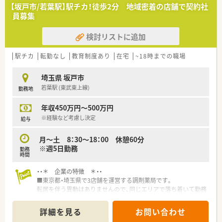
【坂戸市/若葉駅】駅チカ！徒歩2分 地域密着の店舗で契約社
員募集
検討リストに追加
駅チカ
転勤なし
教育制度あり
在宅
~18時までの職場
埼玉県 坂戸市
若葉駅 (東武東上線)
勤務地
年収450万円～500万円
※経験など考慮し決定
給与
月～土 8：30～18：00 休憩60分
※週5日勤務
勤務
時間
・・＊ 企業の特徴 ＊・・
■東京都・埼玉県で3店舗を運営する調剤薬局です。
転居を伴う異動はありませんので、同じエリアで落ち着いて勤務
していただけます。
■経営陣と距離が近く、現場からも意見が出しやすい風土です。
詳細を見る
お問い合わせ
■パートの方にも賞与あり♪（額は勤務時間により異なります）