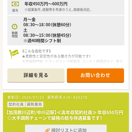
年収450万円～600万円
★薬剤師として成長出来る環境があります！
約26年前から在宅・施設業務に取り組んで来た経験･実績を活か
※就業条件、経験等を考慮のうえ、面接後決定。
給与
し医療機関との連携を深めてます。
月～金
「機能性のあるアロマ」や「医療用サプリメント」を活用した予防
08：30～18：00（休憩60分）
医療にも携わる事が可能です。
土
より高度な知識を学びたい方という方には、大学病院の敷地内へ
勤務
08：30～15：00（休憩45分）
も薬局を出店しており、病院と連携し病院研修を実施しており
時間
※週40時間シフト制
「外来がん治療認定薬剤師」をはじめとする資格・専門性を身に
つける事が出来る様にサポートしてくれます。
《こんな会社です》
キャリアアップについても個人の志向に合わせた「マネジメント
★柔軟性と安定性がある働き方が可能です！
キャリア（エリア長⇒SV⇒支店長⇒支社長）」と「スペシャリスト
大学病院門前･ドラッグストア併設店･コンビニ併設店など、様々
キャリア（専門認定を極めていく）」の2つコースが用意されてい
な形態の薬局を全国に350店舗を展開するプライム市場上場企
ます。
業です。
詳細を見る
お問い合わせ
「調剤業界」で初めて「M&A」をスタートした会社なので非常に
★充実した福利厚生で長期就業をサポート！
「M&A」を得意としている会社です。
薬剤師資格以外の資格に対しても手当を支給（アロマテラピー検
「自宅通勤」「狭域エリア」「広域エリア」「全国コース」とライフス
定、かかりつけ薬剤師など）。
タイルに合わせて4つの勤務コースから選択する事が出来ます
病気やケガなどで働けないときの生活費をサポート「LTD（保
更新日：
2026/07/23
薬剤師求人ID：
625278
（コースにより給与額に差があり）。
険）」に会社が加入してくれます。
地域毎（店舗毎）に手当が支給されるので稼ぎたい方は、手当が厚
契約社員
調剤薬局
「自宅通勤コース」且つ賃貸物件に居住されている方は、住宅手
い地域（北海道・沖縄県は特に高く設定されてます）を希望する事
当「20,000～40,000円」を支給。
【加茂郡川辺町/中川辺駅】≪高年収契約社員≫ 年収650万円
も可能です。
産休･育休の取得率100%、復帰率96%と女性の方が安心して復
◎大手調剤チェーンで破格の給与待遇募集です！
帰出来る環境づくりに努めています。
★現場主義の社風です！
検討リストに追加
患者さま一人ひとりとしっかり向きあって服薬指導をしたいと