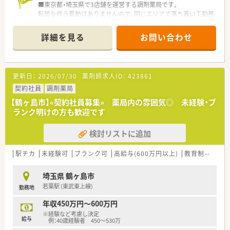
■東京都・埼玉県で3店舗を運営する調剤薬局です。
転居を伴う異動はありませんので、同じエリアで落ち着いて勤務
していただけます。
■経営陣と距離が近く、現場からも意見が出しやすい風土です。
詳細を見る
お問い合わせ
■パートの方にも賞与あり♪（額は勤務時間により異なります）
更新日：
2026/07/30
薬剤師求人ID：
423861
契約社員
調剤薬局
【鶴ヶ島市】«契約社員募集» 薬局内の雰囲気◎ 未経験・ブ
ランク明けの方も歓迎です
検討リストに追加
駅チカ
未経験可
ブランク可
高給与(600万円以上)
教育制度あり
埼玉県 鶴ヶ島市
若葉駅 (東武東上線)
勤務地
年収450万円～600万円
※経験など考慮し決定
給与
例：40歳経験者 450～530万