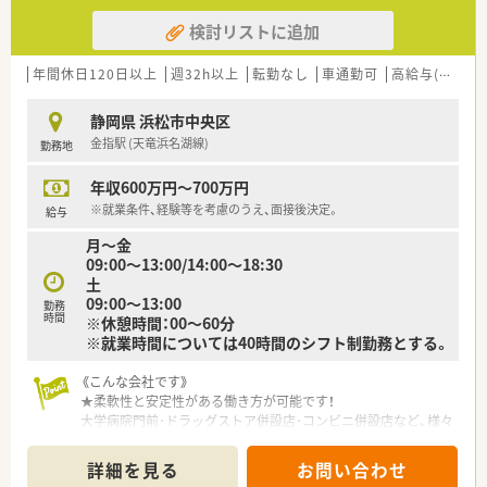
検討リストに追加
年間休日120日以上
週32h以上
転勤なし
車通勤可
高給与(600万円以上)
静岡県 浜松市中央区
金指駅 (天竜浜名湖線)
勤務地
年収600万円～700万円
※就業条件、経験等を考慮のうえ、面接後決定。
給与
月～金
09:00～13:00/14:00～18:30
土
09:00～13:00
勤務
時間
※休憩時間：00～60分
※就業時間については40時間のシフト制勤務とする。
《こんな会社です》
★柔軟性と安定性がある働き方が可能です！
大学病院門前･ドラッグストア併設店･コンビニ併設店など、様々
な形態の薬局を全国に350店舗を展開するプライム市場上場企
業です。
詳細を見る
お問い合わせ
「調剤業界」で初めて「M&A」をスタートした会社なので非常に