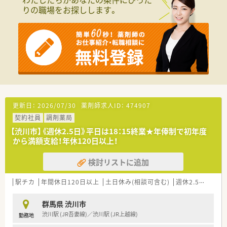
りの職場をお探しします。
更新日：
2026/07/30
薬剤師求人ID：
474907
契約社員
調剤薬局
【渋川市】《週休2.5日》平日は18：15終業★年俸制で初年度
から満額支給！年休120日以上！
検討リストに追加
駅チカ
年間休日120日以上
土日休み(相談可含む)
週休2.5日以上
群馬県 渋川市
渋川駅 (JR吾妻線)／渋川駅 (JR上越線)
勤務地