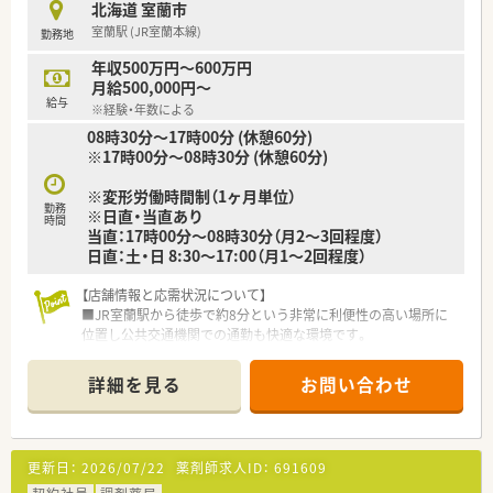
北海道 室蘭市
全額支給される仕組みです。
室蘭駅 (JR室蘭本線)
勤務地
年収500万円～600万円
月給500,000円～
給与
※経験・年数による
08時30分〜17時00分 (休憩60分)
※17時00分〜08時30分 (休憩60分)
※変形労働時間制（1ヶ月単位）
勤務
※日直・当直あり
時間
当直：17時00分〜08時30分（月2〜3回程度）
日直：土・日 8:30〜17:00（月1〜2回程度）
【店舗情報と応需状況について】
■JR室蘭駅から徒歩で約8分という非常に利便性の高い場所に
位置し公共交通機関での通勤も快適な環境です。
■医師48名が在籍する自治体の中核病院として内科や小児科な
ど幅広い20以上の診療科目を応需しています。
詳細を見る
お問い合わせ
■薬剤師は常勤7名と助手5名の体制で運用されており急性期病
院ならではの迅速な対応が求められる職場です。
【こんな方が活躍中】
更新日：
2026/07/22
薬剤師求人ID：
691609
■大学で学んだ専門知識を活かし、地域住民の健康増進に貢献し