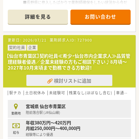
■長野県に参入したばかりで薬剤師確保をしたい状況から今だ
キャリア（エリア長⇒SV⇒支店長⇒支社長）」と「スペシャリスト
け高年収で採用検討中となります。
キャリア（専門認定を極めていく）」の2つコースが用意されてい
■住宅手当もあり自宅通勤コースの方でも単身者で20,000～
ます。
詳細を見る
お問い合わせ
25,000円/扶養家族のいる世帯主で30,000～40,000円相談可能
です。
★充実した福利厚生で長期就業をサポート！
■教育向上のためのサポートにも力を入れています。
薬剤師資格以外の資格に対しても手当を支給（アロマテラピー検
各種研修会参加や認定資格補助もありスキルアップをサポー
定、かかりつけ薬剤師など）。
更新日：
2026/07/21
薬剤師求人ID：
727900
トいたします！
病気やケガなどで働けないときの生活費をサポート「LTD（保
契約社員
企業
険）」に会社が加入してくれます。
「自宅通勤コース」且つ賃貸物件に居住されている方は、住宅手
【仙台市青葉区】契約社員≪希少・仙台市内企業求人≫品質管
当「20,000～40,000円」を支給。
理経験者優遇／企業未経験の方もご相談下さい♪8月頃～
産休･育休の取得率100%、復帰率96%と女性の方が安心して復
2027年10月末頃まで勤務できる方歓迎！
帰出来る環境づくりに努めています。
検討リストに追加
駅チカ
土日祝休み
未経験可
残業なし(ほぼなし含む)
車通勤可
宮城県 仙台市青葉区
陸前落合駅 (JR仙山線)
勤務地
年収380万円～420万円
月給250,000円～400,000円
給与
経験等により優遇