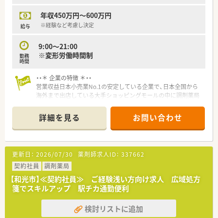
自分から手を挙げれば色んな仕事にチャレンジすることが可能
年収450万円～600万円
です。
薬剤師以外にも、新卒・中途採用、店舗開発、MA、OTC担当、新規
※経験など考慮し決定
給与
事業の立案など
様々な仕事に挑戦することができます。
9:00～21:00
※変形労働時間制
勤務
高待遇・働きやすさにおけるリーディングカンパニーを目指して
時間
いるため、
過剰な設備投資や立派な本社はありません。
・・＊ 企業の特徴 ＊・・
「そんなお金があれば皆に分配する」という思いがあります。
営業収益日本小売業No.1の安定している企業で、日本全国から
また、会社の利益に繋がる事をした社員には
海外まで出店している大手ショッピングモールの中に調剤薬局
会長よりインセンティブが支給される事があります。
を展開しています。
※M&Aの案件を獲得した、友人を紹介して入社してもらったなど
■面分業がメインのため、多くの医療機関から処方箋を応需して
詳細を見る
お問い合わせ
いるので、薬の品目数も多く、幅広い知識・スキルを磨くことが
＼どんな働き方をしているの？／
できます。
正社員は、『専門職』と『総合職』いずれかの採用となります。
■OTC併設店だからこそ『健康をトータルでサポート』できま
・専門職…ご自宅より通勤できる範囲で配属
す。
更新日：
2026/07/30
薬剤師求人ID：
337662
・総合職…ヘルプ等で各地を回る可能性あり。店舗に縛られず働
※赤ちゃんからお年寄りまで健康相談を通じてセルフメディケ
けます。
ーション推進に貢献でき、カウンセリング力を身につけられる環
契約社員
調剤薬局
境です。
【和光市】≪契約社員≫ ご経験浅い方向け求人 広域処方
週休2日制を基本としています。
※在宅医療への取り組みも積極的行っております。
箋でスキルアップ 駅チカ通勤便利
固定の店舗に配属するのではなく、1週間単位などで流動的に店
■漢方の取り扱いを促進しており、普通の調剤薬局では扱ってい
舗を回るため
ない種類の漢方も勉強できます。
検討リストに追加
全体として休みの調整がしやすい環境です。
■薬剤師としての専門制はもちろん、多様なキャリアを支援する
また、業務の仕方や人間関係が偏らず、円滑に業務が進みます。
システムが整っています。