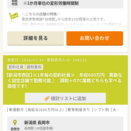
勤務
※1か月単位の変形労働時間制
時間
＼こちらの店舗の特徴／
東武伊勢崎線「谷塚駅」から徒歩10分程度の立地です。
内科・整形外科・脳神経外科・リハビリテーションなどを標榜する
病院の門前薬局です。
赤い三角屋根が可愛らしい雰囲気の外観♪
詳細を見る
お問い合わせ
1日およし60枚程度の処方箋を応需しており、
薬剤師2名体制で対応しています。
＼企業の特徴／
更新日：
2026/07/30
薬剤師求人ID：
198232
役職関係なく、フラットに意見交換が出来る組織運営を行ってい
ます。
契約社員
調剤薬局
サークルのような『横の組織』を意識しており
【新潟市西区】≪1年毎の契約社員≫ 年収600万円 異動な
皆で考えて決めた事を、皆で行動して形にしていく会社です。
く固定店舗で勤務可能♪ 調剤＋OTC業務どちらも学べる
上の経営者が決めた事を下の従業員が行う、
環境です！
いわゆるトップダウン『縦の組織』の会社ではありません。
検討リストに追加
どの企業よりも最短で取締役になる事が可能！
モチベーション･積極性のある方に対して、出世ポジションは多
数！
車通勤可
高給与(600万円以上)
教育制度あり
シフト制
大手チェーン
実際に30代役員も多数輩出しています。
※30代半ばで子会社の社長として活躍している方もいらっしゃ
新潟県 長岡市
います。
長岡駅 (JR信越本線)
勤務地