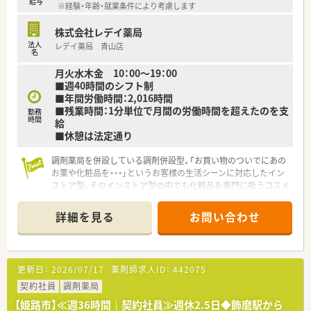
給与
※経験・年齢・就業条件により考慮します
株式会社レデイ薬局
法人
レデイ薬局 青山店
名
月火水木金 10：00～19：00
■週40時間のシフト制
■年間労働時間：2,016時間
■残業時間：1分単位で月間の労働時間を超えたのを支
勤務
時間
給
■休憩は法定通り
調剤薬局を併設している調剤併設型、「お買い物のついでにあの
お薬や化粧品を・・・」というお客様の生活シーンに対応したイン
ストア型、そのインストア型の中でも化粧品を専門に扱うコスメ
店など地域のお客様のニーズに合わせた店舗展開をしておりま
す。
詳細を見る
お問い合わせ
■ツルハグループとして瀬戸内海圏にてドミナント展開を強化
している地域№１のドラッグチェーンです。
今後も更に、ドラッグストアと調剤薬局の併設店を標準型店舗
として、利便性と専門性を兼ね備えた店舗展開を図って参りま
更新日：
2026/07/17
薬剤師求人ID：
442075
す。
■愛媛県を中心に四国・中国エリアに228店舗展開しておりま
契約社員
調剤薬局
す。現在約3割が調剤取扱店舗です。
【姫路市】≪週36時間｜契約社員≫週休2.5日◆飾磨駅から
■環境の変化に応じ、ステージに合った研修を実施しておりま