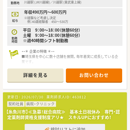
川越駅 (JR川越線)／川越駅 (東武東上線)
勤務地
年収490万円～600万円
※経験など考慮し決定
給与
例：40歳経験者 450～530万
平日 9：00～18：00（休憩60分）
土曜 9：00～18：00（休憩60分）
勤務
※週40時間シフト制勤務
時間
・・＊ 企業の特徴 ＊・・
■埼玉県を中心に数十店舗を展開。毎年着実に成長している企
業です。
詳細を見る
お問い合わせ
更新日：
2026/07/30
薬剤師求人ID：
463812
契約社員
病院・クリニック
【糸魚川市】≪急募！総合病院≫ 基本土日祝休み 専門・認
定薬剤師資格支援制度アリ★ スキルUPにおすすめ！
検討リストに追加