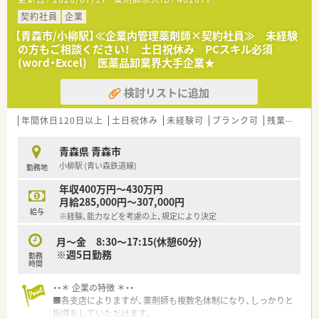
目指しています。
契約社員
企業
【青森市/小柳駅】≪企業内管理薬剤師×契約社員≫ 未経験
の方もご相談ください！ 土日祝休み PCスキル必須
(word・Excel) 医薬品卸業界大手企業★
検討リストに追加
年間休日120日以上
土日祝休み
未経験可
ブランク可
残業なし(ほぼなし含む)
青森県 青森市
小柳駅 (青い森鉄道線)
勤務地
年収400万円～430万円
月給285,000円～307,000円
給与
※経験、能力などを考慮の上、規定により決定
月～金 8:30～17:15(休憩60分)
※週5日勤務
勤務
時間
・・＊ 企業の特徴 ＊・・
■各支店によりますが、薬剤師も複数名体制になり、しっかりと
指導をしていただけます。