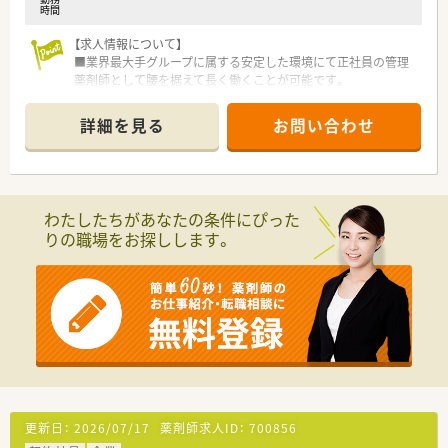
■専門的な知識をわかりやすく伝える能力が求められるため、DI
時間
業務や教育業務に興味がある方は特に優遇されます。
【求人情報について】
【会社特徴】
■業界最大手グループに属する安定した環境にて正社員の管理
■国内屈指のシェアを誇る医薬品卸企業であり、全国の病院や薬
薬剤師として腰を据えて長く働くことが可能です。
局へ迅速に医薬品を届ける重要な責務を担っています。
■土日祝日が固定で休みとなるため年間休日は120日以上あり
■医薬品だけでなく医療機器やシステム開発も手掛けており、多
仕事とプライベートを無理なく両立できます。
詳細を見る
お問い合わせ
角的な視点から日本の医療インフラを支える企業です。
■17時終業で残業もほとんど発生しない環境は子育て中の方や
■東証プライム市場上場グループの安定した経営基盤を持ち、社
私生活を大切にしたい方に最適な職場です。
員が安心して業務に専念できる環境整備に努めています。
【必要スキル・歓迎スキル】
■薬剤師免許の保有は必須となりますが企業での実務が未経験
わたしたちがあなたの条件にぴった
の方でも丁寧な指導があるため安心です。
りの職場をお探しします。
■業務の中で各種データの入力や書類作成を行うため基本的な
パソコンの操作スキルが必要となります。
■薬局や病院での経験も活かせますが周囲と協力して業務を進
めるための高いコミュニケーション能力を求めます。
【こんな方にオススメ】
■安定した経営基盤を持つ大手企業において腰を据えて専門性
を高めながら長期的に就業したい方に向いています。
■調剤業務から離れて事務や管理の側面から医療に貢献したい
と考えるデスクワークを希望する方に最適です。
■週末の休みを確保して家族や友人と過ごす時間を増やしたい
更新日：
2026/07/17
薬剤師求人ID：
700856
方や規則正しい生活を送りたい方に推奨します。