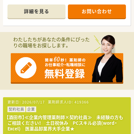
■会社全体で約280名程度薬剤師がいますので、サポート体制も
整っています。
詳細を見る
お問い合わせ
■産休育休取得実績も多数あり、時短制度も整っているので長く
働ける環境です。
■転居を伴う移動は希望をしない限りはございませんが、通勤範
囲内の移動はあります。
■業務は、まずは薬事法に従い、医薬品を厳重に管理をして頂き
わたしたちがあなたの条件にぴった
ます。
りの職場をお探しします。
・・＊ 求人情報について ＊・・
■東証プライムに上場している大手企業にて、管理薬剤師として
活躍できる求人です。
■今回の募集は契約社員としての採用となり、企業での勤務経験
がない方も歓迎します。
■年収はご経験などを考慮し、400万円から430万円の間で決定
される予定です。
・・＊ 募集背景と求める人物像について ＊・・
■今回は欠員補充のため、物流センターの薬事管理を担う新たな
更新日：
2026/07/17
薬剤師求人ID：
419366
人材を募集します。
契約社員
企業
■医薬品の適正な管理を徹底し、多くの社員と連携できる協調性
のある方を求めます。
【酒田市】≪企業内管理薬剤師×契約社員≫ 未経験の方も
■企業での実務経験は問いませんので、調剤薬局などからの転職
ご相談ください！ 土日祝休み PCスキル必須(word・
も歓迎いたします。
Excel) 医薬品卸業界大手企業★