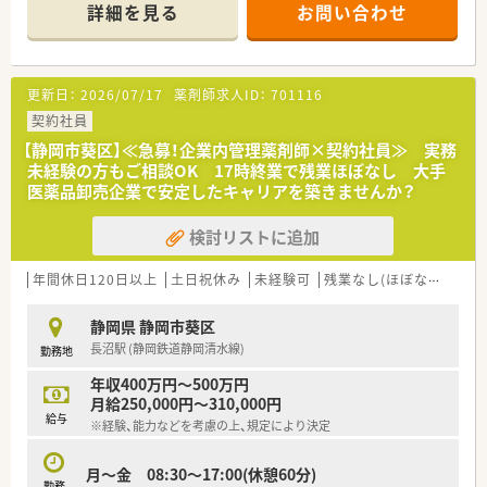
休めるため、私生活を大切にしたい方に最適です。
詳細を見る
お問い合わせ
■経験や能力を考慮した上で年収は400万円から500万円を提示
しており、賞与も年2回支給される好待遇です。
【募集背景と求める人物像について】
更新日：
2026/07/17
薬剤師求人ID：
701116
■欠員補充に伴う募集となっており、周囲と円滑なコミュニケー
ションを図りながら支店を支える方を求めています。
契約社員
■事務的かつ学術的な視点から業務を遂行できる方を歓迎して
【静岡市葵区】≪急募！企業内管理薬剤師×契約社員≫ 実務
おり、責任感を持って仕事に取り組める方を募ります。
未経験の方もご相談OK 17時終業で残業ほぼなし 大手
■企業内での実務経験がない方でも、薬剤師としての知識を活か
医薬品卸売企業で安定したキャリアを築きませんか？
して新しい環境に挑戦したい意欲的な方を歓迎します。
検討リストに追加
【想定される業務内容】
■医薬品の温度管理や期限管理などの品質管理業務を主軸に、支
店全体の薬事関連業務を幅広く担当していただきます。
年間休日120日以上
土日祝休み
未経験可
残業なし(ほぼなし含む)
■保健所への届出業務やお得意先の許可状況の確認など、法規に
基づいた適正な運営をサポートする重要な役割です。
静岡県 静岡市葵区
■医療機関からの問い合わせに対応するDI業務や、社内従業員に
長沼駅 (静岡鉄道静岡清水線)
勤務地
対する薬事研修の指導などもお任せする予定です。
年収400万円～500万円
【必要スキル・歓迎スキル】
月給250,000円～310,000円
■薬剤師免許の保有は必須となりますが、企業内での管理薬剤師
給与
※経験、能力などを考慮の上、規定により決定
経験がない未経験の方でも安心して応募が可能です。
■基本的なパソコン操作スキルが必要となりますが、デスクワー
クがメインとなるため事務作業に抵抗がない方を望みます。
月～金 08:30～17:00(休憩60分)
勤務