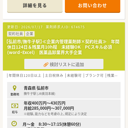
仕事とプライベートを無理なく両立できます。
詳細を見る
お問い合わせ
■17時終業で残業もほとんど発生しない環境は子育て中の方や
私生活を大切にしたい方に最適な職場です。
【必要スキル・歓迎スキル】
更新日：
2026/07/17
薬剤師求人ID：
674675
■薬剤師免許の保有は必須となりますが企業での実務が未経験
の方でも丁寧な指導があるため安心です。
契約社員
企業
■業務の中で各種データの入力や書類作成を行うため基本的な
【弘前市/撫牛子駅】≪企業内管理薬剤師×契約社員≫ 年間
パソコンの操作スキルが必要となります。
休日124日＆残業月10h程 未経験OK PCスキル必須
■薬局や病院での経験も活かせますが周囲と協力して業務を進
(word・Excel) 医薬品卸業界大手企業
めるための高いコミュニケーション能力を求めます。
検討リストに追加
【こんな方にオススメ】
■安定した経営基盤を持つ大手企業において腰を据えて専門性
を高めながら長期的に就業したい方に向いています。
年間休日120日以上
土日祝休み
未経験可
ブランク可
残業なし(ほぼなし含む)
■調剤業務から離れて事務や管理の側面から医療に貢献したい
と考えるデスクワークを希望する方に最適です。
青森県 弘前市
■週末の休みを確保して家族や友人と過ごす時間を増やしたい
撫牛子駅 (JR奥羽本線)
勤務地
方や規則正しい生活を送りたい方に推奨します。
年収400万円～430万円
【会社特徴】
月給285,000円～307,000円
■プライム市場に上場する大手ホールディングスのグループ会
給与
※経験、能力などを考慮の上、規定により決定
社として国内トップクラスのシェアを誇ります。
■医薬品のみならず医療機器や検査試薬など35万点以上の幅広
月～金 8:30～17:15(休憩60分)
いアイテムを取り扱い医療現場を支えます。