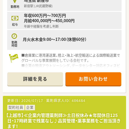
新座駅 (JR武蔵野線)
勤務地
年収600万円～700万円
月給400,000円～450,000円
給与
年齢や経験を考慮し判断
月火水木金9:00～17:00（休憩60分）
勤務
時間
■倉庫業に港湾運送業、陸上・海上・航空輸送による国際輸送業で
グローバルな事業展開をしている会社です。
■企業の物流アウトソーシング、データセンター対応オフィスビ
ルの開発・賃貸を中心に、商業施設、住宅も取り扱う不動産事業
など幅広く行っています。
詳細を見る
お問い合わせ
■今回は埼玉県での募集です。転居を伴う転勤はございません。
更新日：
2026/07/17
薬剤師求人ID：
406484
契約社員
企業
【上越市】≪企業内管理薬剤師≫土日祝休み★年間休日125
日・17時終業で残業なし♪品質管理・薬事業務をご担当頂き
ます！