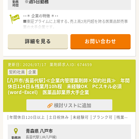
※週5日勤務
勤務
■物流機能だけでなく情報システムやサービスの提供を通じて
時間
多角的に日本の医療インフラを支える企業です。
・・＊ 企業の特徴 ＊・・
■東証プライムに上場する、売上高2兆円超を誇る医薬品卸売事
業の大手企業です。
■全国47都道府県に営業拠点を持ち、日本の医薬品流通の中核
を担っています。
詳細を見る
お問い合わせ
■各支店によりますが、薬剤師も複数名体制になり、しっかりと
指導をしていただけます。
■会社全体で約280名程度薬剤師がいますので、サポート体制も
整っています。
更新日：
2026/07/17
薬剤師求人ID：
674659
■産休育休取得実績も多数あり、時短制度も整っているので長く
働ける環境です。
契約社員
企業
■転居を伴う移動は希望をしない限りはございませんが、通勤範
【八戸市/長苗代駅】≪企業内管理薬剤師×契約社員≫ 年間
囲内の移動はあります。
休日124日＆残業月10h程 未経験OK PCスキル必須
■業務は、まずは薬事法に従い、医薬品を厳重に管理をして頂き
(word・Excel) 医薬品卸業界大手企業
ます。
検討リストに追加
・・＊ 求人情報について ＊・・
■東証プライムに上場している大手企業にて、管理薬剤師として
活躍できる求人です。
年間休日120日以上
土日祝休み
未経験可
ブランク可
残業なし(ほぼなし含む)
■今回の募集は契約社員としての採用となり、企業での勤務経験
がない方も歓迎します。
青森県 八戸市
■年収はご経験などを考慮し、400万円から430万円の間で決定
長苗代駅 (JR八戸線)
勤務地
される予定です。