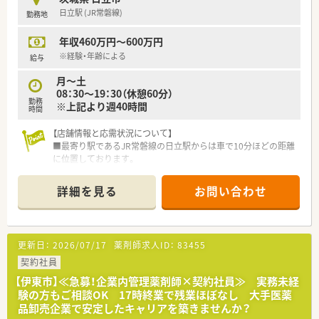
日立駅 (JR常磐線)
勤務地
年収460万円～600万円
※経験・年齢による
給与
月～土
08：30～19：30（休憩60分）
勤務
※上記より週40時間
時間
【店舗情報と応需状況について】
■最寄り駅であるJR常磐線の日立駅からは車で10分ほどの距離
に位置しております。
■1日平均111枚の処方箋を応需しており、主に整形外科や形成
外科に対応しています。
詳細を見る
お問い合わせ
■薬剤師は男性6名と女性3名の計9名が在籍し、事務3名と共に
運営を行っています。
【募集背景と求める人物像について】
更新日：
2026/07/17
薬剤師求人ID：
83455
■欠員補充に伴う募集を行っており、即戦力として活躍いただけ
る方を歓迎しています。
契約社員
■整形外科などの比較的軽量な科目を扱うため、落ち着いて業務
【伊東市】≪急募！企業内管理薬剤師×契約社員≫ 実務未経
に取り組みたい方に最適です。
験の方もご相談OK 17時終業で残業ほぼなし 大手医薬
■チームワークを重視し、他のスタッフと協調しながら業務を進
品卸売企業で安定したキャリアを築きませんか？
められる方を求めています。