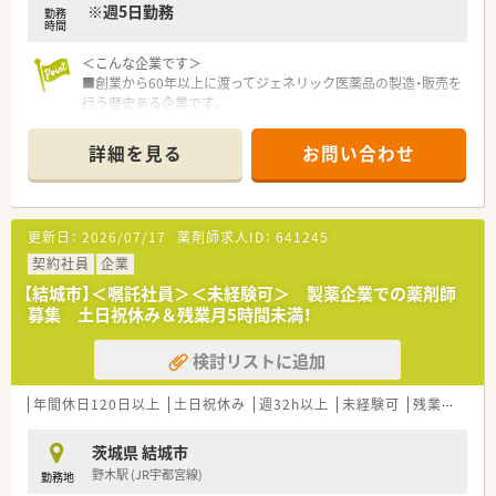
※週5日勤務
勤務
時間
＜こんな企業です＞
■創業から60年以上に渡ってジェネリック医薬品の製造・販売を
行う歴史ある企業です。
■親会社は東証プライムに上場しており、グループ企業には原薬
輸入商社や医薬品包装会社があります。
詳細を見る
お問い合わせ
■本社工場に加え、2016年に新工場が完成し少量多品種を製造
可能な生産体制を構築しています。
＜こんな環境です＞
更新日：
2026/07/17
薬剤師求人ID：
641245
■経験の浅い方でもしっかりサポート致しますので安心して勤
務出来ます。
契約社員
企業
■月～金8:30～17:30、年間休日120日、残業月20時間以内とワ
【結城市】＜嘱託社員＞＜未経験可＞ 製薬企業での薬剤師
ークライフバランス重視の方にもおすすめです。
募集 土日祝休み＆残業月5時間未満！
検討リストに追加
年間休日120日以上
土日祝休み
週32h以上
未経験可
残業なし(ほぼなし含む)
茨城県 結城市
野木駅 (JR宇都宮線)
勤務地