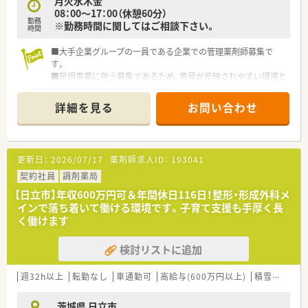
月火水木金
08：00～17：00（休憩60分）
勤務
※勤務時間に関してはご相談下さい。
時間
■大手企業グループの一員である企業での管理薬剤師募集で
す。
■新規事業に伴う募集であるため、意見が反映されやすい環境と
なっております。
詳細を見る
お問い合わせ
更新日：
2026/07/17
薬剤師求人ID：
193041
契約社員
調剤薬局
【日立市】年収600万円可＆年間休日116日！整形・形成外科メ
インで落ち着いて働ける環境です。子育て支援も手厚く長
く働けます
検討リストに追加
週32h以上
転勤なし
車通勤可
高給与(600万円以上)
積雪なし
教
茨城県 日立市