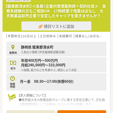
【駿東郡清水町】≪急募！企業内管理薬剤師×契約社員≫ 実
務未経験の方もご相談OK 17時終業で残業ほぼなし 大
手医薬品卸売企業で安定したキャリアを築きませんか？
検討リストに追加
年間休日120日以上
土日祝休み
未経験可
残業なし(ほぼなし含む)
静岡県 駿東郡清水町
三島広小路駅 (伊豆箱根鉄道駿豆線)
勤務地
年収400万円～500万円
月給240,000円～310,000円
給与
※経験、能力などを考慮の上、規定により決定
月～金 08:30～17:00(休憩60分)
勤務
時間
【求人情報について】
■業界最大手の医薬品卸グループに属する安定企業にて、正社員
の管理薬剤師としてお勤めいただける方を募集します。
■年間休日数は120日以上確保されており、土日祝日はしっかり