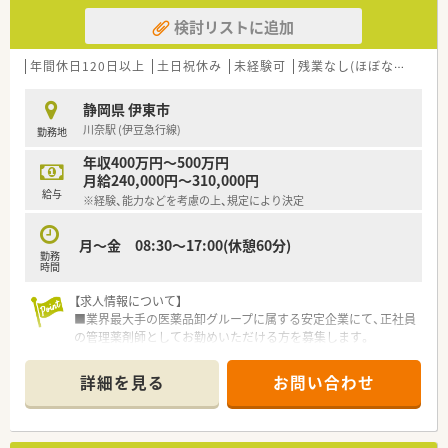
検討リストに追加
【勤務実態について】
■勤務時間は月曜から土曜の8時45分から19時30分の間でシフ
ト制となります。
年間休日120日以上
土日祝休み
未経験可
残業なし(ほぼなし含む)
■産休や育休の取得実績が多数あり、ライフステージが変わって
も安心して働き続けられます。
静岡県 伊東市
■有給休暇は入社半年後に10日付与され、休暇を組み合わせて
川奈駅 (伊豆急行線)
勤務地
長期休暇の取得も可能です。
年収400万円～500万円
【こんな取り組みをしています】
月給240,000円～310,000円
■監査システムを導入することで過誤防止に努め、安心して調剤
給与
※経験、能力などを考慮の上、規定により決定
業務に取り組める環境です。
■健康サポート薬局の認定取得に取り組み、地域住民の健康相談
窓口を目指しています。
月～金 08:30～17:00(休憩60分)
勤務
■処方箋枚数を薬剤師1人あたり20枚から30枚程度に抑え、丁寧
時間
な対応を実現しています。
【求人情報について】
【こんな方が活躍中】
■業界最大手の医薬品卸グループに属する安定企業にて、正社員
■子育て中のスタッフも在籍しており、育児と仕事の両立に理解
の管理薬剤師としてお勤めいただける方を募集します。
がある温かい職場です。
■年間休日数は120日以上確保されており、土日祝日はしっかり
■男性薬剤師も育児休業を取得した実績があり、性別に関わらず
休めるため、私生活を大切にしたい方に最適です。
詳細を見る
お問い合わせ
家庭を大切に働いています。
■経験や能力を考慮した上で年収は400万円から500万円を提示
■20代からベテランまで幅広い年代が活躍しており、互いにサ
しており、賞与も年2回支給される好待遇です。
ポートし合う風土です。
【募集背景と求める人物像について】