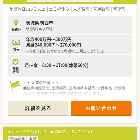
年間休日120日以上
土日祝休み
未経験可
車通勤可
管理薬剤師
茨城県 筑西市
新治駅 (JR水戸線)
勤務地
年収400万円～500万円
月給240,000円～270,000円
給与
※年齢、経験、能力などを考慮の上、規定により決定
月～金 8:30～17:00(休憩60分)
勤務
時間
・・＊ 企業の特徴 ＊・・
■医療用医薬品、医療機器、医療用検査試薬、介護用品、健康食
品、一般用医薬品等の卸売販売を行っています。
・・＊ 業務内容 ＊・・
詳細を見る
お問い合わせ
薬剤師職として事務的・学術的な立場から支店全体をサポート頂
くポジションになります。
・薬事関連業務(保健所への届出業務、お得意先の許可状況)
・品質管理業務(医薬品の温度管理、期限管理、衛生管理)
更新日：
2026/07/17
薬剤師求人ID：
702041
・DI業務(医療機関や薬局からの問い合わせ対応)
・教育業務(社内従業員への研修をサポート役として指導)
契約社員
企業