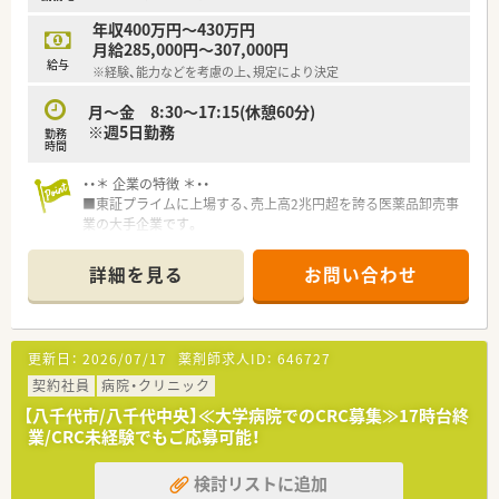
年収400万円～430万円
・・＊ 募集背景と求める人物像について ＊・・
月給285,000円～307,000円
■今回は欠員補充のため、物流センターの薬事管理を担う新たな
給与
※経験、能力などを考慮の上、規定により決定
人材を募集します。
■医薬品の適正な管理を徹底し、多くの社員と連携できる協調性
月～金 8:30～17:15(休憩60分)
のある方を求めます。
※週5日勤務
勤務
■企業での実務経験は問いませんので、調剤薬局などからの転職
時間
も歓迎いたします。
・・＊ 企業の特徴 ＊・・
・・＊ やりがい/おすすめポイント ＊・・
■東証プライムに上場する、売上高2兆円超を誇る医薬品卸売事
■医薬品卸のリーディングカンパニーで、日本の医療流通を支え
業の大手企業です。
る重要な仕事です。
■全国47都道府県に営業拠点を持ち、日本の医薬品流通の中核
■管理薬剤師として品質管理や社員教育など、幅広い業務に携わ
を担っています。
詳細を見る
お問い合わせ
りスキルアップできます。
■各支店によりますが、薬剤師も複数名体制になり、しっかりと
■年間休日124日で残業も少なく、仕事と生活の調和を図りやす
指導をしていただけます。
い環境が魅力です。
■会社全体で約280名程度薬剤師がいますので、サポート体制も
整っています。
更新日：
2026/07/17
薬剤師求人ID：
646727
■産休育休取得実績も多数あり、時短制度も整っているので長く
働ける環境です。
契約社員
病院・クリニック
■転居を伴う移動は希望をしない限りはございませんが、通勤範
【八千代市/八千代中央】≪大学病院でのCRC募集≫17時台終
囲内の移動はあります。
業/CRC未経験でもご応募可能！
■業務は、まずは薬事法に従い、医薬品を厳重に管理をして頂き
ます。
検討リストに追加