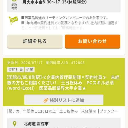
月火水木金8：30～17：15（休憩60分）
勤務
時間
■医薬品流通のリーディングカンパニーでのお仕事です。
■3年有期の契約社員での勤務となりますが、社内試験に通過す
ることで正社員としてもご勤務可能です。
■支店内の管理薬剤師業務並びに薬事関連業務、ＤＩ業務を担当
していただきます
詳細を見る
お問い合わせ
■企業経験は不問ですが、業務上ではＰＣ操作があります。ワー
ド、エクセル等の操作が可能な方のご応募をお待ちしております
更新日：
2026/07/17
薬剤師求人ID：
472805
契約社員
企業
【函館市/新川町駅】≪企業内管理薬剤師×契約社員≫ 未経
験の方もご相談ください！ 土日祝休み PCスキル必須
(word・Excel) 医薬品卸業界大手企業★
検討リストに追加
駅チカ
年間休日120日以上
土日祝休み
未経験可
ブランク可
残
北海道 函館市