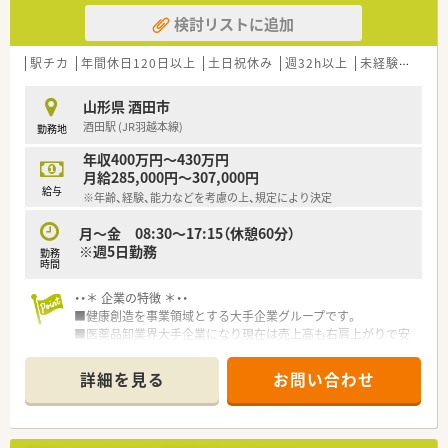
・・＊ やりがい/おすすめポイント ＊・・
検討リストに追加
■医薬品卸のリーディングカンパニーで、日本の医療流通を支え
る重要な仕事です。
駅チカ
年間休日120日以上
土日祝休み
週32h以上
未経験可
ブ
■管理薬剤師として品質管理や社員教育など、幅広い業務に携わ
りスキルアップできます。
■年間休日124日で残業も少なく、仕事と生活の調和を図りやす
山形県 酒田市
い環境が魅力です。
酒田駅 (JR羽越本線)
勤務地
年収400万円～430万円
月給285,000円～307,000円
給与
※年齢、経験、能力などを考慮の上、規定により決定
月～金 08:30～17:15（休憩60分）
※週5日勤務
勤務
時間
・・＊ 企業の特徴 ＊・・
■健康創造を事業領域とする大手企業グループです。
■医薬品卸業界大手企業になり現在は売上高も右肩上がりで安
定した実績がございます。
■東証プライム上場 売上高2兆円以上を誇る医薬品専門商社で
詳細を見る
お問い合わせ
す。
■医療現場に密着し、MS(営業)や管理薬剤師や配送者など幅広
い人が活躍しています。