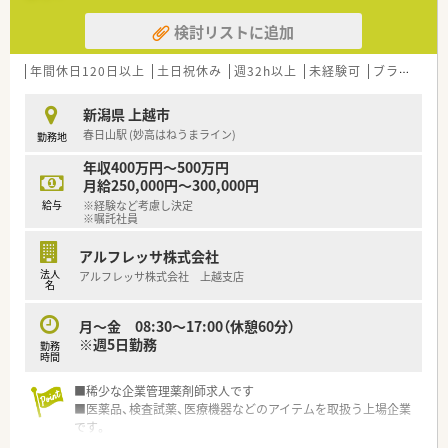
検討リストに追加
年間休日120日以上
土日祝休み
週32h以上
未経験可
ブランク可
新潟県 上越市
春日山駅 (妙高はねうまライン)
勤務地
年収400万円～500万円
月給250,000円～300,000円
給与
※経験など考慮し決定
※嘱託社員
アルフレッサ株式会社
法人
アルフレッサ株式会社 上越支店
名
月～金 08:30～17:00（休憩60分）
※週5日勤務
勤務
時間
■稀少な企業管理薬剤師求人です
■医薬品、検査試薬、医療機器などのアイテムを取扱う上場企業
です。
■デスクワークがメインとなりますので、基本的なPCスキルが