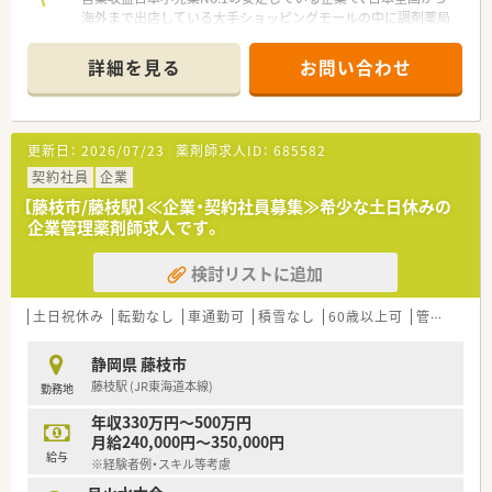
海外まで出店している大手ショッピングモールの中に調剤薬局
を展開しています。
■面分業がメインのため、多くの医療機関から処方箋を応需して
詳細を見る
お問い合わせ
いるので、薬の品目数も多く、幅広い知識・スキルを磨くことが
できます。
■OTC併設店だからこそ『健康をトータルでサポート』できま
す。
更新日：
2026/07/23
薬剤師求人ID：
685582
※赤ちゃんからお年寄りまで健康相談を通じてセルフメディケ
ーション推進に貢献でき、カウンセリング力を身につけられる環
契約社員
企業
境です。
【藤枝市/藤枝駅】≪企業・契約社員募集≫希少な土日休みの
※在宅医療への取り組みも積極的行っております。
企業管理薬剤師求人です。
■漢方の取り扱いを促進しており、普通の調剤薬局では扱ってい
ない種類の漢方も勉強できます。
検討リストに追加
■薬剤師としての専門制はもちろん、多様なキャリアを支援する
システムが整っています。
【例】管理薬剤師・店長・教育担当・エリア責任者・新規事業の立ち
土日祝休み
転勤なし
車通勤可
積雪なし
60歳以上可
管理薬剤師
上げ・バイヤー/商品開発等
■連続休暇 長期休日20日間制度があり！
静岡県 藤枝市
連続休暇を1～3回に分けて取得し、年間休日120～125日（長
藤枝駅 (JR東海道本線)
勤務地
期休日20日間含む）あるので、ライフワークバランスが充実して
います。
年収330万円～500万円
月給240,000円～350,000円
給与
※経験者例・スキル等考慮