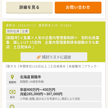
■支店内の管理薬剤師業務並びに薬事関連業務、ＤＩ業務を担当
局へ迅速に医薬品を届ける重要な責務を担っています。
していただきます
詳細を見る
お問い合わせ
■医薬品だけでなく医療機器やシステム開発も手掛けており、多
■企業経験は不問ですが、業務上ではＰＣ操作があります。ワー
角的な視点から日本の医療インフラを支える企業です。
ド、エクセル等の操作が可能な方のご応募をお待ちしております
■東証プライム市場上場グループの安定した経営基盤を持ち、社
員が安心して業務に専念できる環境整備に努めています。
更新日：
2026/07/17
薬剤師求人ID：
472808
契約社員
企業
【釧路市】≪急募×人気の企業内管理薬剤師≫ 契約社員募
集 嬉しい17:15定時 企業内管理薬剤師未経験の方も歓
迎 土日祝休み♪
検討リストに追加
駅チカ
年間休日120日以上
土日祝休み
未経験可
ブランク可
残
北海道 釧路市
釧路駅 (JR根室本線)
勤務地
年収400万円～430万円
月給285,000円～307,000円
給与
※年齢、経験、能力などを考慮の上、規定により決定