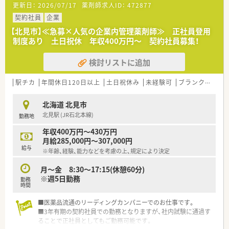
更新日：
2026/07/17
薬剤師求人ID：
472877
■欠員補充に伴う募集となっており、周囲と円滑なコミュニケー
ションを図りながら支店を支える方を求めています。
契約社員
企業
■事務的かつ学術的な視点から業務を遂行できる方を歓迎して
【北見市】≪急募×人気の企業内管理薬剤師≫ 正社員登用
おり、責任感を持って仕事に取り組める方を募ります。
制度あり 土日祝休 年収400万円～ 契約社員募集！
■企業内での実務経験がない方でも、薬剤師としての知識を活か
して新しい環境に挑戦したい意欲的な方を歓迎します。
検討リストに追加
【想定される業務内容】
■医薬品の温度管理や期限管理などの品質管理業務を主軸に、支
駅チカ
年間休日120日以上
土日祝休み
未経験可
ブランク可
残
店全体の薬事関連業務を幅広く担当していただきます。
■保健所への届出業務やお得意先の許可状況の確認など、法規に
北海道 北見市
基づいた適正な運営をサポートする重要な役割です。
北見駅 (JR石北本線)
勤務地
■医療機関からの問い合わせに対応するDI業務や、社内従業員に
対する薬事研修の指導などもお任せする予定です。
年収400万円～430万円
月給285,000円～307,000円
【必要スキル・歓迎スキル】
給与
※年齢、経験、能力などを考慮の上、規定により決定
■薬剤師免許の保有は必須となりますが、企業内での管理薬剤師
経験がない未経験の方でも安心して応募が可能です。
月～金 8:30～17:15(休憩60分)
■基本的なパソコン操作スキルが必要となりますが、デスクワー
※週5日勤務
勤務
クがメインとなるため事務作業に抵抗がない方を望みます。
時間
■専門的な知識をわかりやすく伝える能力が求められるため、DI
業務や教育業務に興味がある方は特に優遇されます。
■医薬品流通のリーディングカンパニーでのお仕事です。
■3年有期の契約社員での勤務となりますが、社内試験に通過す
【会社特徴】
ることで正社員としてもご勤務可能です。
■国内屈指のシェアを誇る医薬品卸企業であり、全国の病院や薬