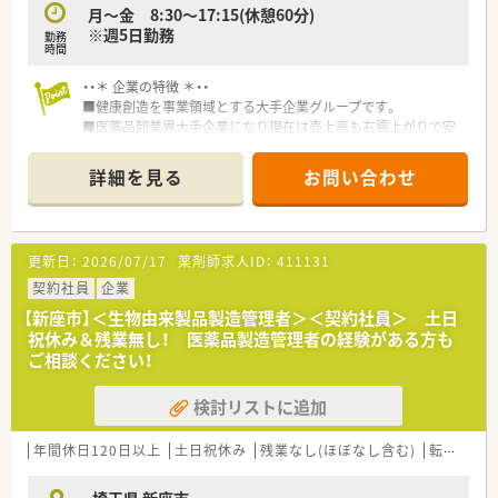
月～金 8:30～17:15(休憩60分)
※週5日勤務
勤務
時間
・・＊ 企業の特徴 ＊・・
■健康創造を事業領域とする大手企業グループです。
■医薬品卸業界大手企業になり現在は売上高も右肩上がりで安
定した実績がございます。
■東証プライム上場 売上高2兆円以上を誇る医薬品専門商社で
詳細を見る
お問い合わせ
す。
■医療現場に密着し、MS(営業)や管理薬剤師や配送者など幅広
い人が活躍しています。
更新日：
2026/07/17
薬剤師求人ID：
411131
・・＊ こんなお仕事です ＊・・
■管理薬剤師として薬事関連業務、品質管理業務、PMS(製造販売
契約社員
企業
後調査)、DI業務(医薬品情報管理)をお任せいたします。
【新座市】＜生物由来製品製造管理者＞＜契約社員＞ 土日
■社内試験に通過することで正社員としてもご勤務可能です。
祝休み＆残業無し！ 医薬品製造管理者の経験がある方も
■未経験OK！企業経験は不問ですが、業務上では簡単なPC入力
ご相談ください！
がありますので、word・Excel等の操作が可能な方お待ちしてお
ります。
検討リストに追加
年間休日120日以上
土日祝休み
残業なし(ほぼなし含む)
転勤なし
埼玉県 新座市