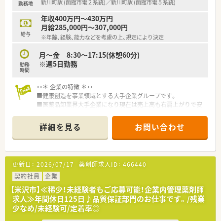
新川町駅 (函館市電２系統)／新川町駅 (函館市電５系統)
勤務地
年収400万円～430万円
月給285,000円～307,000円
給与
※年齢、経験、能力などを考慮の上、規定により決定
月～金 8:30～17:15(休憩60分)
※週5日勤務
勤務
時間
・・＊ 企業の特徴 ＊・・
■健康創造を事業領域とする大手企業グループです。
■医薬品卸業界大手企業になり現在は売上高も右肩上がりで安
定した実績がございます。
■東証プライム上場 売上高2兆円以上を誇る医薬品専門商社で
詳細を見る
お問い合わせ
す。
■医療現場に密着し、MS(営業)や管理薬剤師や配送者など幅広
い人が活躍しています。
更新日：
2026/07/17
薬剤師求人ID：
466440
・・＊ こんなお仕事です ＊・・
■管理薬剤師として薬事関連業務、品質管理業務、PMS(製造販売
契約社員
企業
後調査)、DI業務(医薬品情報管理)をお任せいたします。
【米沢市】≪稀少！未経験者もご応募可能！企業内管理薬剤師
■社内試験に通過することで正社員としてもご勤務可能です。
求人≫年間休日125日♪品質保証部門のお仕事です。/残業
■未経験OK！企業経験は不問ですが、業務上では簡単なPC入力
少なめ/未経験可/定着率◎
がありますので、word・Excel等の操作が可能な方お待ちしてお
ります。