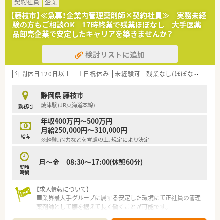
契約社員
企業
【会社特徴】
【藤枝市】≪急募！企業内管理薬剤師×契約社員≫ 実務未経
■プライム市場に上場する大手ホールディングスのグループ会
験の方もご相談OK 17時終業で残業ほぼなし 大手医薬
社として国内トップクラスのシェアを誇ります。
品卸売企業で安定したキャリアを築きませんか？
■医薬品のみならず医療機器や検査試薬など35万点以上の幅広
いアイテムを取り扱い医療現場を支えます。
検討リストに追加
■物流機能だけでなく情報システムやサービスの提供を通じて
多角的に日本の医療インフラを支える企業です。
年間休日120日以上
土日祝休み
未経験可
残業なし(ほぼなし含む)
静岡県 藤枝市
焼津駅 (JR東海道本線)
勤務地
年収400万円～500万円
月給250,000円～310,000円
給与
※経験、能力などを考慮の上、規定により決定
月～金 08:30～17:00(休憩60分)
勤務
時間
【求人情報について】
■業界最大手グループに属する安定した環境にて正社員の管理
薬剤師として腰を据えて長く働くことが可能です。
■土日祝日が固定で休みとなるため年間休日は120日以上あり