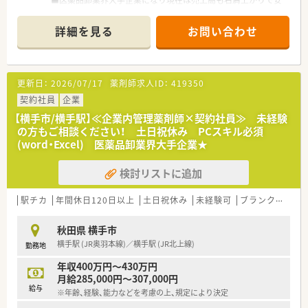
定した実績がございます。
■東証プライム上場 売上高2兆円以上を誇る医薬品専門商社で
詳細を見る
お問い合わせ
す。
■医療現場に密着し、MS(営業)や管理薬剤師や配送者など幅広
い人が活躍しています。
更新日：
2026/07/17
薬剤師求人ID：
419350
・・＊ こんなお仕事です ＊・・
■管理薬剤師として薬事関連業務、品質管理業務、PMS(製造販売
契約社員
企業
後調査)、DI業務(医薬品情報管理)をお任せいたします。
【横手市/横手駅】≪企業内管理薬剤師×契約社員≫ 未経験
■社内試験に通過することで正社員としてもご勤務可能です。
の方もご相談ください！ 土日祝休み PCスキル必須
■未経験OK！企業経験は不問ですが、業務上では簡単なPC入力
(word・Excel) 医薬品卸業界大手企業★
がありますので、word・Excel等の操作が可能な方お待ちしてお
ります。
検討リストに追加
駅チカ
年間休日120日以上
土日祝休み
未経験可
ブランク可
残
秋田県 横手市
横手駅 (JR奥羽本線)／横手駅 (JR北上線)
勤務地
年収400万円～430万円
月給285,000円～307,000円
給与
※年齢、経験、能力などを考慮の上、規定により決定