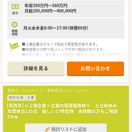
年収350万円～560万円
月給250,000円～400,000円
給与
月火水木金8:00～17:00（休憩60分）
勤務
時間
■上場企業のグループ会社で安定性があります。
■検査薬の分野で高いシェアを持つ製品があります。
■転勤が無く、腰を据えて長期的に働きたい方におすすめです！
詳細を見る
お問い合わせ
更新日：
2026/07/17
薬剤師求人ID：
712474
契約社員
企業
【筑西市】≪上場企業×企業内管理薬剤師≫ 土日祝休み
年間休日125日 嬉しい17時定時 未経験の方もご相談
OK★
検討リストに追加