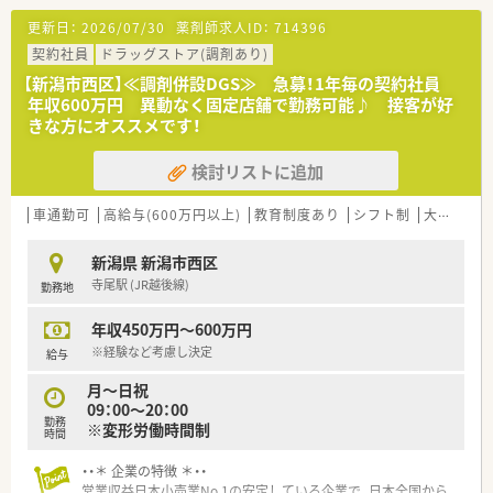
箋を1日あたり約50枚ほど応需しています。
更新日：
2026/07/30
薬剤師求人ID：
714396
■現在は常勤薬剤師1名と非常勤薬剤師1名、さらに事務員が1か
ら2名という体制で店舗を運営しています。
契約社員
ドラッグストア(調剤あり)
【新潟市西区】≪調剤併設DGS≫ 急募！1年毎の契約社員
【法人特徴について】
年収600万円 異動なく固定店舗で勤務可能♪ 接客が好
■埼玉県内で地域に根ざした調剤薬局の運営をしており、患者様
きな方にオススメです！
の健康を第一に考えたサービスを提供しています。
■医療機関や病院、調剤薬局の経営に関するコンサルタント事業
検討リストに追加
も展開しているため安定した基盤があります。
■医薬品の販売に留まらず、医療用機器や化粧品から日用雑貨ま
で幅広く取り扱い地域へ貢献する法人です。
車通勤可
高給与(600万円以上)
教育制度あり
シフト制
大手チェーン
【勤務実態について】
新潟県 新潟市西区
■勤務時間は1ヶ月単位の変形労働時間制を採用しており、平日
寺尾駅 (JR越後線)
勤務地
は9時から19時までの勤務シフトになります。
■土曜日と日曜日の勤務は9時から14時までとなっており、変形
年収450万円～600万円
労働時間制の中で柔軟に対応しています。
■年間休日は122日と豊富に用意されているため、ご自身のプラ
※経験など考慮し決定
給与
イベートの時間も大切にできる環境です。
月～日祝
09：00～20：00
勤務
※変形労働時間制
時間
・・＊ 企業の特徴 ＊・・
営業収益日本小売業No.1の安定している企業で、日本全国から