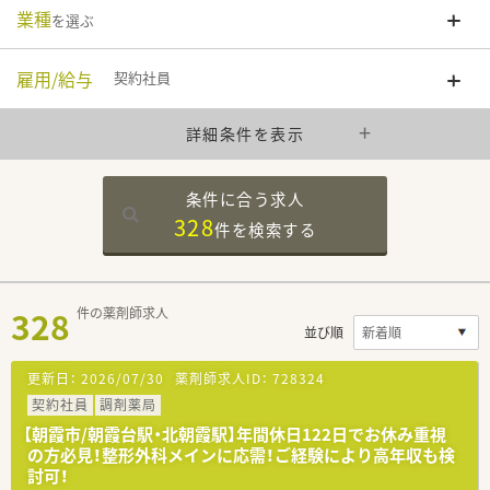
業種
を選ぶ
雇用/給与
契約社員
詳細条件を表示
条件に合う求人
328
件を
検索する
328
件の薬剤師求人
並び順
更新日：
2026/07/30
薬剤師求人ID：
728324
契約社員
調剤薬局
【朝霞市/朝霞台駅・北朝霞駅】年間休日122日でお休み重視
の方必見！整形外科メインに応需！ご経験により高年収も検
討可！