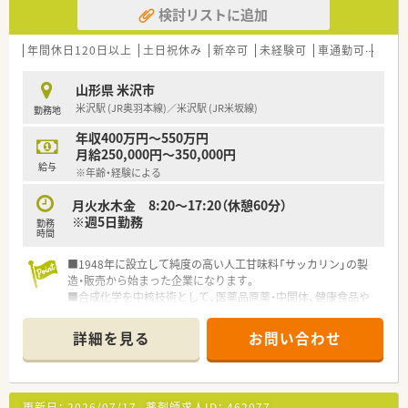
検討リストに追加
年間休日120日以上
土日祝休み
新卒可
未経験可
車通勤可
積雪
山形県 米沢市
米沢駅 (JR奥羽本線)／米沢駅 (JR米坂線)
勤務地
年収400万円～550万円
月給250,000円～350,000円
給与
※年齢・経験による
月火水木金 8:20～17:20（休憩60分）
※週5日勤務
勤務
時間
■1948年に設立して純度の高い人工甘味料「サッカリン」の製
造・販売から始まった企業になります。
■合成化学を中核技術として、医薬品原薬・中間体、健康食品や
化粧品の有効成分を製造し、様々な経験・技術のノウハウが蓄積
されています。
詳細を見る
お問い合わせ
■新薬の開発や世界的に評価される製造法特許を取得するなど、
独自性のある企業として成長し続けています。
■国内だけでなく海外にも拠点を構えており、世界をリードする
企業として世の中に役立つグローバルでオンリーワンな企業を
更新日：
2026/07/17
薬剤師求人ID：
462077