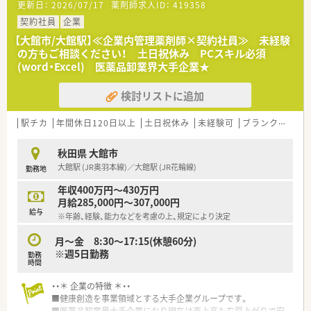
更新日：
2026/07/17
薬剤師求人ID：
419358
・・＊ こんなお仕事です ＊・・
■管理薬剤師として薬事関連業務、品質管理業務、PMS(製造販売
契約社員
企業
後調査)、DI業務(医薬品情報管理)をお任せいたします。
【大館市/大館駅】≪企業内管理薬剤師×契約社員≫ 未経験
■社内試験に通過することで正社員としてもご勤務可能です。
の方もご相談ください！ 土日祝休み PCスキル必須
■未経験OK！企業経験は不問ですが、業務上では簡単なPC入力
(word・Excel) 医薬品卸業界大手企業★
がありますので、word・Excel等の操作が可能な方お待ちしてお
ります。
検討リストに追加
駅チカ
年間休日120日以上
土日祝休み
未経験可
ブランク可
残
秋田県 大館市
大館駅 (JR奥羽本線)／大館駅 (JR花輪線)
勤務地
年収400万円～430万円
月給285,000円～307,000円
給与
※年齢、経験、能力などを考慮の上、規定により決定
月～金 8:30～17:15(休憩60分)
※週5日勤務
勤務
時間
・・＊ 企業の特徴 ＊・・
■健康創造を事業領域とする大手企業グループです。
■医薬品卸業界大手企業になり現在は売上高も右肩上がりで安