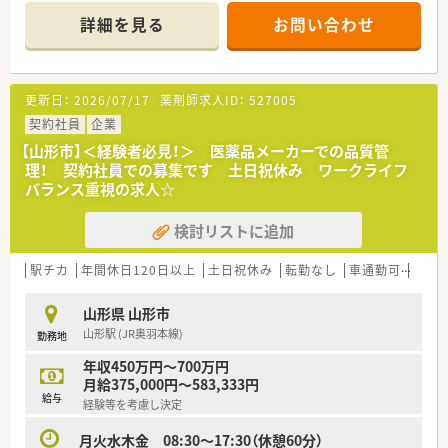
必要となります。
詳細を見る
お問い合わせ
＼こんなお仕事です／
薬剤師職として事務的・学術的な立場から支店全体をサポート頂
くポジションになります。
更新日：
2026/07/17
薬剤師求人ID：
527005
・薬事関連業務(保健所への届出業務、お得意先の許可状況)
・品質管理業務(医薬品の温度管理、期限管理、衛生管理)
契約社員
企業
・DI業務(医療機関や薬局からの問い合わせ対応)
【山形市】＜経験者必見！＞ 医薬品メーカーでの品質管
・教育業務(社内従業員への研修をサポート役として指導)
理！ 契約社員での募集です 土日祝休み ワークライフ
バランス重視の求人☆
＼こんな会社です／
■医療用医薬品を中心に、検査試薬、医療機器等をはじめ医療現
検討リストに追加
場で必要なあらゆるものを取り扱うプライム市場上場企業で
す。
■医薬品卸業以外にも病医院や薬局の運営を情報面で支えるシ
駅チカ
年間休日120日以上
土日祝休み
転勤なし
車通勤可
高給与
ステム、サービスの提供など様々な側面から日本の医療を支えて
います。
山形県 山形市
■定期的な研修や、エリア内でのつながりも活発！薬剤師フォロ
山形駅 (JR奥羽本線)
勤務地
ーのための専門部署もございますので安心して働けます。
年収450万円～700万円
月給375,000円～583,333円
給与
経験等を考慮し決定
月火水木金 08:30～17:30（休憩60分）