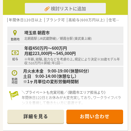
検討リストに追加
年間休日120日以上
ブランク可
高給与(600万円以上)
住宅補助(手当)あり
埼玉県 朝霞市
北朝霞駅 (JR武蔵野線)／朝霞台駅 (東武東上線)
勤務地
年収450万円～600万円
月給223,000円～545,000円
給与
※年齢、経験、能力などを考慮の上、規定により決定※30歳モデル年
収：510万円※昇給：年1回
…
月火水木金 9:00-19:00（休憩60分）
土日 9:00-14:00（休憩なし）
勤務
※1ヶ月単位の変形労働時間制
時間
＼プライベートも充実可能／（朝霞市エリア担当より）
年間休日122日とお休みが大変充実しており、ワークライフバラ
ンスを重視して働きたい方に最適です。
【店舗情報と応需状況について】
詳細を見る
お問い合わせ
■東武東上線の朝霞台駅やJR武蔵野線の北朝霞駅から徒歩10分
ほどの好立地でアクセスが大変便利な職場です。
■根本整形外科の門前薬局であり、整形外科をメインとした処方