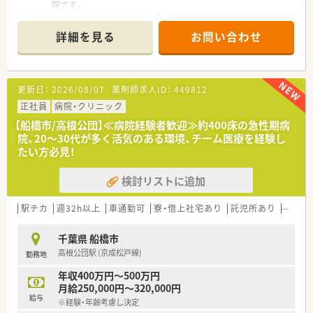
院です。
■一般病床の他回復期リハビリ病棟、地域包括ケア病棟も備え、
在宅医療も行っています。
詳細を見る
お問い合わせ
■医療の全てのステージで地域に貢献できる体制が整った病院
です。
■車通勤が可能です（駐車場代：日額70円）
■院内託児所があり、小さなお子様がいらっしゃる方も安心して
更新日：
2026/08/07
薬剤師求人ID：
449812
ご就業いただけます。
■職員食堂がご利用可能です。
正社員
病院・クリニック
【船橋市/高根公団】≪病院経験者歓迎≫約400床の急性期病
≪業務内容≫
院、20～30代が多く活気のある環境、チーム医療を経験し
■勤務時間は日勤8：30～17：00、夜勤は、16：30～9：30（月に1回
たい方必見！
～2回程度）です。
■入院患者様の調剤・監査、TPN、抗がん剤混同調製、薬剤管理指
検討リストに追加
導、病棟薬剤業務、製剤業務、治験、医薬品管理
幅広い業務に触れることができ、薬剤師としてスキルアップでき
る環境です。
駅チカ
週32h以上
車通勤可
寮・借上社宅あり
託児所あり
認定薬
■周術期管理チームにて専従薬剤師として活動することも可能
です。
千葉県 船橋市
高根公団駅 (京成松戸線)
勤務地
≪おすすめポイント≫
■総合病院でしっかりとしたスキルを身につけたい方におすす
年収400万円～500万円
めの病院です！
月給250,000円～320,000円
■大手法人ならではの多彩な福利厚生制度がある病院です。
給与
※経験・年齢考慮し決定
休日は福利厚生制度を利用してホテルやチケット購入などの優