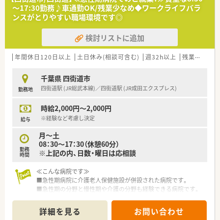
～17:30勤務♪車通勤OK/残業少なめ◆ワークライフバラ
ンスがとりやすい職場環境です◎
検討リストに追加
年間休日120日以上
土日休み(相談可含む)
週32h以上
残業なし(ほぼなし含む)
千葉県 四街道市
四街道駅 (JR総武本線)／四街道駅 (JR成田エクスプレス)
勤務地
時給2,000円～2,000円
※経験など考慮し決定
給与
月～土
08：30～17：30（休憩60分）
勤務
※上記の内、日数・曜日は応相談
時間
≪こんな病院です≫
■急性期病院に介護老人保健施設が併設された病院です。
■急性期の分野と慢性期や介護の分野も経験できる病院です。
■調剤業務は老健施設の調剤も行っております。
■他部署との連携もとりながら、業務の質を高めています。
詳細を見る
お問い合わせ
■有給消化率も高く、残業も少ないのでメリハリのある生活を送