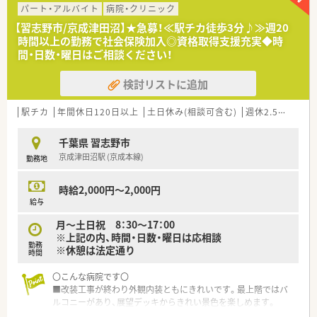
す。
パート・アルバイト
病院・クリニック
■基本的に異動はございませんが、希望し双方合意の上で他病院
【習志野市/京成津田沼】★急募！≪駅チカ徒歩3分♪≫週20
にて就業することも可能です。
時間以上の勤務で社会保険加入◎資格取得支援充実◆時
■職員食堂、託児所もございます。
間・日数・曜日はご相談ください！
■勉強会の開催や認定薬剤師制度へのサポート等スキルアップ
できる環境が整っています。
検討リストに追加
≪こんな方にオススメ≫
■病院薬剤師として幅広い業務に触れやりがいを持って仕事を
駅チカ
年間休日120日以上
土日休み(相談可含む)
週休2.5日以上
していきたい方！
■ご家庭との両立等、メリハリをつけて働きたい方！
千葉県 習志野市
京成津田沼駅 (京成本線)
勤務地
時給2,000円～2,000円
給与
月～土日祝 8：30～17：00
※上記の内、時間・日数・曜日は応相談
勤務
※休憩は法定通り
時間
〇こんな病院です〇
■改装工事が終わり外観内装ともにきれいです。最上階ではバ
ルコニーがあり、展望デッキからきれい景色を楽しめます。
■資格取得体制が整っています。