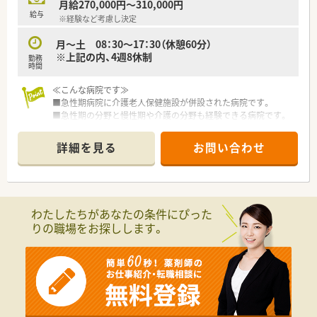
月給270,000円～310,000円
剤師としてスキルアップできる環境です。
給与
※経験など考慮し決定
■京成本線・谷津駅より徒歩1分の好立で通勤も大変便利な立地
です。
月～土 08：30～17：30（休憩60分）
※上記の内、4週8休制
勤務
時間
≪こんな病院です≫
■急性期病院に介護老人保健施設が併設された病院です。
■急性期の分野と慢性期や介護の分野も経験できる病院です。
■調剤業務は老健施設の調剤も行っております。
■他部署との連携もとりながら、業務の質を高めています。
詳細を見る
お問い合わせ
■有給消化率も高く、残業も少ないのでメリハリのある生活を送
れます。
≪こんな方にオススメです≫
■平日休みやシフト休み希望の方
わたしたちがあなたの条件にぴった
■当直なしの病院を希望の方
りの職場をお探しします。
■一か所で長く働きたい方