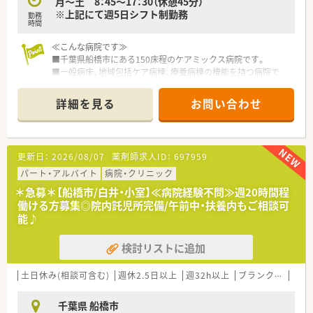
月～土 8：45～17：30（休憩45分）
※上記にて週5日シフト制勤務
勤務
時間
≪こんな病院です≫
■千葉県船橋市にある150床程のケアミックス病院です。
■一般病床、地域包括ケア病棟、療養病棟の機能を持つ病院で
す。
■人工関節脊椎センターと透析センターも併設しています。
詳細を見る
お問い合わせ
■透析ベッド30床と近隣では大規模な透析センターです。
≪業務内容≫
■病院における薬剤師業務をご対応いただきます。
更新日：
2026/08/07
薬剤師求人ID：
697959
■主に整形外科、透析、療養病棟の入院患者様の対応が主になり
ます。
パート・アルバイト
病院・クリニック
■外来は院外処方で内科・整形外科が主です。
＊急募＊【船橋市/白井・小室】≪病院経験不問≫週20時間程
■注射はセットのみ、混注業務はありません。
働ける方募集◎院内託児所完備/午前中・扶養内もご相談可
能♪
≪おススメポイント≫
■長くお勤めされている方が多い病院です。
検討リストに追加
■当直無し、17：30までの勤務です。
■プライベートもしっかり確保、有給取得率が100％！（令和5年
実績）
土日休み(相談可含む)
週休2.5日以上
週32h以上
ブランク可
残業
■職員が働きながら子育てしやすい環境が整っています。
■保育園費用の負担あり！
千葉県 船橋市
正社員は最高50,000円（1人当たり）まで補助制度がございます。