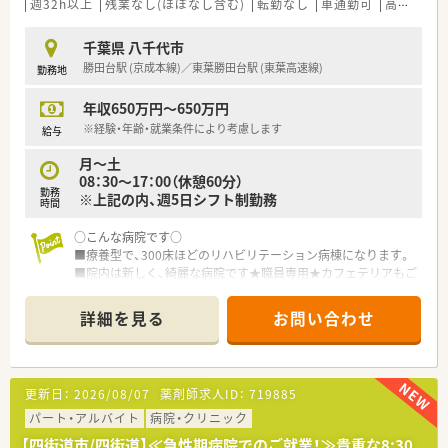
週32h以上
残業なし(ほぼなし含む)
転勤なし
車通勤可
高給与(600万円以上)
千葉県 八千代市
勝田台駅 (京成本線)／東葉勝田台駅 (東葉高速線)
勤務地
年収650万円～650万円
※経験・年齢・就業条件により考慮します
給与
月～土
08：30～17：00（休憩60分）
勤務
※上記の内、週5日シフト制勤務
時間
○こんな病院です○
■療養型で、300床ほどのリハビリテーション病棟になります。
■院内は新しく、綺麗な病院です★職員専用★カフェテリアもご
ざいます。
詳細を見る
お問い合わせ
更新日：
2026/08/07
薬剤師求人ID：
719885
パート・アルバイト
病院・クリニック
【四街道市/四街道】≪急性期病院でのご就業！≫貴重な8:30