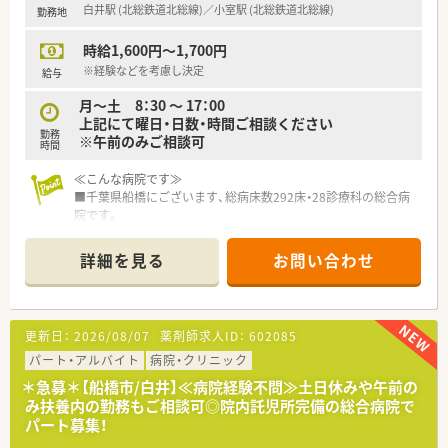
白井駅 (北総鉄道北総線)／小室駅 (北総鉄道北総線)
勤務地
（※就業時間によって変更有り）
時給1,600円～1,700円
≪福利厚生≫
■団体保険加入割引、等
※経験などを考慮し決定
給与
■映画・舞台・演劇チケット等割引もあります！
月～土 8：30 〜 17：00
■未就学児の子の看護休暇、人間ドック休暇 裁判員制度休暇、
上記にて曜日・日数・時間ご相談ください
等
勤務
※午前のみご相談可
時間
≪こんな病院です≫
■千葉県船橋にございます、総病床数292床・28診療科の総合病
院です。
■一般病床の他回復期リハビリ病棟、地域包括ケア病棟も備え、
在宅医療も行っています。
詳細を見る
お問い合わせ
■医療の全てのステージで地域に貢献できる体制が整った病院
です。
■車通勤が可能です（駐車場代：日額70円）
■院内託児所があり、小さなお子様がいらっしゃる方も安心して
更新日：
2026/08/07
薬剤師求人ID：
602085
ご就業いただけます。
■職員食堂がご利用可能です。
パート・アルバイト
病院・クリニック
＊急募＊【船橋市/白井】≪病院経験不問≫土日休みや午前の
≪業務内容≫
み扶養内の勤務もご相談可◎院内託児所完備の総合病院で
■入院患者様の調剤・監査、TPN、抗がん剤混同調製、薬剤管理指
パート募集！
導、病棟薬剤業務、製剤業務、治験、医薬品管理