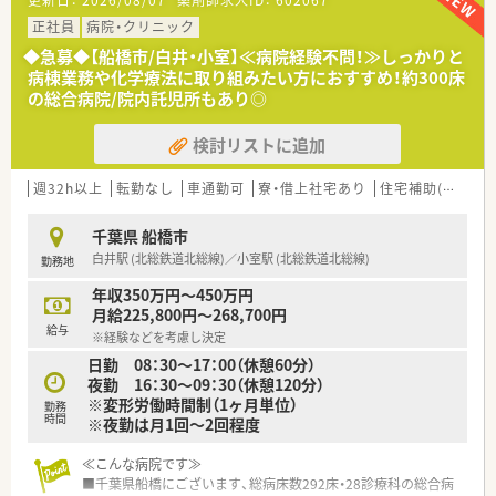
更新日：
2026/08/07
薬剤師求人ID：
602067
ご就業いただけます。
■職員食堂がご利用可能です。
正社員
病院・クリニック
◆急募◆【船橋市/白井・小室】≪病院経験不問！≫しっかりと
≪業務内容≫
病棟業務や化学療法に取り組みたい方におすすめ！約300床
■入院患者様の調剤・監査、TPN、抗がん剤混同調製、薬剤管理指
の総合病院/院内託児所もあり◎
導、病棟薬剤業務、製剤業務、治験、医薬品管理
幅広い業務に触れることができ、薬剤師としてスキルアップでき
検討リストに追加
る環境です。
■勤務時間は日勤8：30〜17：00のうちご希望に合わせて相談可
能です。
週32h以上
転勤なし
車通勤可
寮・借上社宅あり
住宅補助(手当)あり
夜勤を希望する場合は、16：30～9：30（月に1～2回程度）の勤務
が可能です
千葉県 船橋市
白井駅 (北総鉄道北総線)／小室駅 (北総鉄道北総線)
勤務地
≪おすすめポイント≫
■勤務時間や曜日が相談できますので、土日休みや13時までの
年収350万円～450万円
勤務等、ご希望をまずはお聞かせください！
月給225,800円～268,700円
■大手法人ならではの多彩な福利厚生制度がございます！
給与
※経験などを考慮し決定
休日は福利厚生制度を利用してホテルやチケット購入などの優
日勤 08：30〜17：00（休憩60分）
遇制度が受けることが可能◎
夜勤 16：30～09：30（休憩120分）
■急性期から回復期、在宅医療と幅広く学べる環境があります。
※変形労働時間制（1ヶ月単位）
勤務
時間
※夜勤は月1回～2回程度
≪こんな病院です≫
■千葉県船橋にございます、総病床数292床・28診療科の総合病