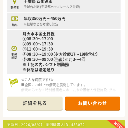
千葉県 四街道市
ご自身だけではなく、家族も支給対象です。
千城台北駅 (千葉都市モノレール２号線)
勤務地
■グループ共済あり！様々な補償を受けられるだけではなく、ス
ポーツ観戦やテーマパーク入園料の補助を受けられます。
年収350万円～450万円
■契約保養施設もございます（リゾートホテルやスポーツジム、
エステ サロン等）
※経験などを考慮し決定
給与
月火水木金土日祝
≪こんな方におすすめ≫
①08：30～17：00
■病院薬剤師として幅広い業務に触れやりがいを持って仕事を
②09：00～17：30
していきたい方
③11：00～19：30
■チーム医療に携わりたい方
④08：30～19：00（夕方診療17～19時含む）
勤務
時間
⑤08：30～09：00（当直）※月3～4回
※上記の内、シフト制勤務
※休憩は法定通り
≪こんな病院です！≫
■全国に70以上の病院を展開しています。
病院のみでなく特別養護老人ホームや介護老人保健施設、グルー
プホーム、サービス付き高齢者向け住宅など介護・福祉施設を全
国に展開しております。
詳細を見る
お問い合わせ
■2005年の開院以来、年間3,000台を超える救急車を常に受け入
れ、四街道市を始め近隣エリアの地域医療に貢献し続けていま
す。
■リハビリセンター、透析センター、健康管理センター、治験セ
更新日：
2026/08/07
薬剤師求人ID：
453072
ンター等を有し、専門医療を提供し、地域の患者様を支えていま