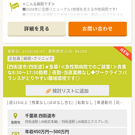
≪こんな病院です≫
■2008年に全面リニューアル！地域を支える中核病院です！
■京成本線・谷津駅より徒歩1分の好立地♪都内へのアクセスも
便利♪
■総合医療を提供する病院として救急医療、がん診療連携協力病
詳細を見る
お問い合わせ
院、在宅療養後方支援病院など様々な役割を担う病院です。
■ワークライフバランスを重視しながら、経験を積んでいきたい
方におすすめ！
■残業は月平均10時間程、プライベートも充実！
更新日：
2026/08/07
薬剤師求人ID：
86109
■24時間託児所があり産休・育休を取得しながら長く働くこと
が可能です。託児所は小学校就学前まで利用できます！
正社員
病院・クリニック
■同一法人でリハビリ/居宅サービス/訪問看護等を展開中 予
【四街道市/四街道】★急募！≪急性期病院でのご就業！≫貴重
防から治療、社会復帰までトータルに提供している組織です。
な8:30～17:30勤務♪夜勤・当直業務なし◆ワークライフバ
ランスがとりやすい職場環境です◎
≪業務内容≫
■入院患者様の調剤、監査、服薬指導 ※外来は院外処方
検討リストに追加
■抗癌剤調製業務
■薬剤管理指導
■医薬品管理、医薬品情報管理
週32h以上
残業なし(ほぼなし含む)
転勤なし
車通勤可
託児所あり
■チーム医療（感染防止、栄養サポート、緩和ケア、褥そう予防、
緩和ケア等）
千葉県 四街道市
四街道駅 (JR総武本線)／四街道駅 (JR成田エクスプレス)
勤務地
≪おすすめポイント≫
■遅番対応の回数も少なく、当直業務もありません。
年収450万円～500万円
■抗がん剤のミキシング業務や、チーム医療への参画など病院薬