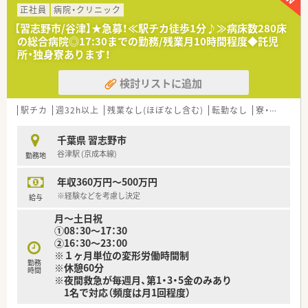
連携しております。
正社員
病院・クリニック
■感染制御チーム・栄養サポートチーム(NST)の一員として他の
【習志野市/谷津】★急募！≪駅チカ徒歩1分♪≫病床数280床
医療スタッフと共に病棟ラウンドを行い、実際に患者様に対面し
の総合病院◎17:30までの勤務/残業月10時間程度◆託児
ながら多角的な面から治療に当たっているのが特徴です。
所・独身寮あります！
≪業務内容≫
検討リストに追加
■入院患者様の調剤、監査、服薬指導 ※外来は院外処方
■無菌調剤業務（抗がん剤、ＴＰＮあり）
■PET業務(品質管理試験)
駅チカ
週32h以上
残業なし(ほぼなし含む)
転勤なし
寮・借上社宅あり
■製剤業務
■医薬品管理
千葉県 習志野市
■ＤＩ業務
谷津駅 (京成本線)
勤務地
■病棟業務（病棟に専任薬剤師を配置）
■チーム医療への参画
年収360万円～500万円
≪おすすめポイント≫
※経験などを考慮し決定
給与
■埼玉県がん診療指定病院です。PET－CTを導入するなど、がん
月～土日祝
治療に深く関わりたい方にお勧めの病院です。
①08：30～17：30
■2020年に新説となり、アンプルピッカーをはじめ、機械化も進
②16：30～23：00
んだ職場環境です。
※１ヶ月単位の変形労働時間制
■年間休日が122日と多いため、プライベートとの両立も可能で
勤務
※休憩60分
す♪
時間
※夜間救急が毎週月、第1・3・5金のみあり
■薬剤師は20代～50代の方が活躍中です！
1名で対応（頻度は月1回程度）
■コミュニケーションが取りやすい雰囲気で、入社後も安心して
就業できる環境です♪