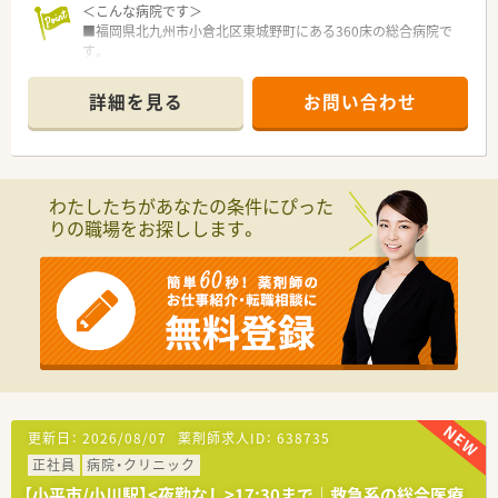
＜こんな病院です＞
■福岡県北九州市小倉北区東城野町にある360床の総合病院で
す。
■グループ唯一の急性期病院であり、救命救急センター指定、災
害拠点病院指定、日本DMAT指定の各指定を受けています。
詳細を見る
お問い合わせ
■最新の技術を揃え、幅広い診療科で高度な医療を提供すること
で、北九州医療圏における救命救急医療の中核を担っています。
■開放型病床を持ち、北九州市をはじめとして、行橋市、みやこ
郡、築上郡の先生方（開業医）と連携して、診療にあたっていま
す。
わたしたちがあなたの条件にぴった
■設備には、脳卒中センターやウロギネコロジーセンターがあ
りの職場をお探しします。
り、2016年の新築移転で、四肢外傷センターを開設しています。
■臨床研修病院として、初期研修医、後期研修医を受け入れてお
り人材育成の面でも重要な役割を果たしています。
<こんな法人です>
■「急性期医療」「慢性期医療」を柱として、9病院、1介護老人保
健施設、1介護付有料老人ホームを運営する西日本有数の医療法
人です。
■充実した福利厚生に加え、法人全体での残業も非常に少なくワ
ークライフバランスも非常に取りやすい法人です。
■有給取得率86％(2023年度)と非常に高く、男性の育休取得率
更新日：
2026/08/07
薬剤師求人ID：
638735
も70％、平均取得日数59日と業界トップクラスです。
正社員
病院・クリニック
■グループ全体で働きやすい職場、環境づくりに取り組んでいま
す。
【小平市/小川駅】<夜勤なし>17:30まで｜救急系の総合医療