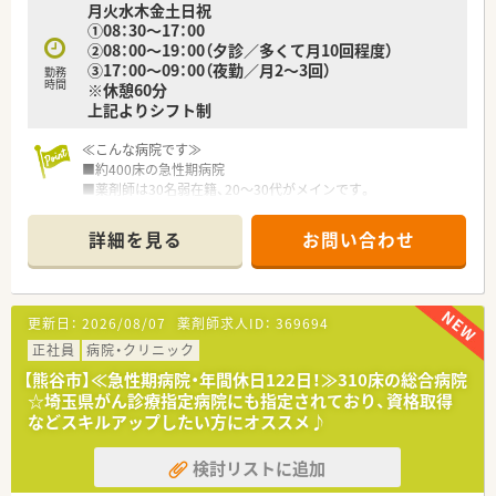
月火水木金土日祝
遇制度が受けられます♪
①08：30～17：00
■急性期から回復期、在宅医療と幅広く学べる環境がございま
②08：00～19：00（夕診／多くて月10回程度）
す。
③17：00～09：00（夜勤／月2～3回）
勤務
時間
※休憩60分
上記よりシフト制
≪こんな病院です≫
■約400床の急性期病院
■薬剤師は30名弱在籍、20～30代がメインです。
■新卒からお勤めの方が多く、産育休取得実績多数。
■長くお勤めの方は専門薬剤師の取得や学会発表を行っていま
詳細を見る
お問い合わせ
す。
≪業務内容≫
■外来調剤(400枚/日、4~5名で対応）、抗がん剤の混注、病棟業
更新日：
2026/08/07
薬剤師求人ID：
369694
務、在宅業務と病院薬剤師の業務には全て関われます。
■基本的にローテーション形式…外来、混注は日ごと。病棟は1
正社員
病院・クリニック
年～1年半スパンで科目が変わります。
【熊谷市】≪急性期病院・年間休日122日！≫310床の総合病院
■病棟には常駐です。
☆埼玉県がん診療指定病院にも指定されており、資格取得
■注射薬のアンプルピッカーがあり、業務効率が上がっていま
などスキルアップしたい方にオススメ♪
す。
■在宅業務は月50件程度、志望者が対応します。往診同行は行っ
検討リストに追加
ておりません。
■夜勤時は1名で対応(外来は15枚、入院3～5名程度) 頻度は月