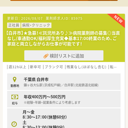
更新日：
2026/08/07
薬剤師求人ID：
85975
正社員
病院・クリニック
【白井市】★急募！≪託児所あり♪≫病院薬剤師の募集◎当直
なし/車通勤OK/福利厚生充実◆基本17:00終業のため、ご
家庭と両立しながらお仕事が可能です！
検討リストに追加
週32h以上
新卒可
ブランク可
残業なし(ほぼなし含む)
転勤なし
千葉県 白井市
鎌ヶ谷大仏駅 (京成松戸線)／白井駅 (北総鉄道北総線)
勤務地
年収400万円～500万円
※経験・年齢・就業条件により考慮します
給与
月～金
8：30～17：00（休憩60分）
土
8：30～13：00（休憩0分）