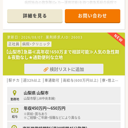
病院独自の救急隊(Dr.カー運用可能)を持つ救急系総合病院で
す。
■1次〜3次救急まで対応する救急医療に加え、
詳細を見る
お問い合わせ
生活習慣病など各種予防医療や在宅医療との連携にも力を入
れています。
＼ 病院の雰囲気 ／
更新日：
2026/08/07
薬剤師求人ID：
26003
■オープンから間もないため病院のこれからを一緒に考え作っ
ていける環境です。
正社員
病院・クリニック
■多職種連携も非常にうまくできていて、看護師、救急救命士、
【山梨市】急募≪高年収！650万まで相談可能≫人気の急性期
薬剤師、栄養士、PT、OT、ST等、全職種が一体となって勤務して
＆夜勤なし★通勤便利な立地
います。
■職種問わず、子育てに理解があり、
検討リストに追加
常勤・非常勤問わず休みや行事に対する配慮があります♪
＼ 薬剤師の業務内容 ／
駅チカ
週32h以上
車通勤可
高給与(600万円以上)
寮・借上社宅あり
■現状はセントラル業務を中心に対応中
・1日の調剤数は内服で40件程度
山梨県 山梨市
・注射は65件前後
山梨市駅 (JR中央本線)
勤務地
・混注業務は行っておりません
■ドクターは優しい方やさっぱりした性格の方が多く、
年収450万円～650万円
非常に連携がしやすい環境です
※昇給・賞与あり
■メンバーを増員していき、将来的には病棟業務も対応予定です
給与
※ご経験・ご年齢・役職などにより異なる
＼ 薬剤師の働く環境 ／