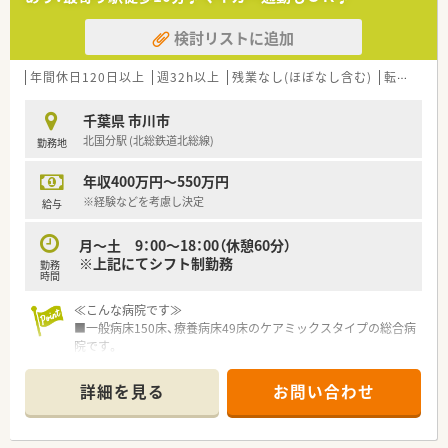
検討リストに追加
年間休日120日以上
週32h以上
残業なし(ほぼなし含む)
転勤なし
千葉県 市川市
北国分駅 (北総鉄道北総線)
勤務地
年収400万円～550万円
※経験などを考慮し決定
給与
月～土 9：00～18：00（休憩60分）
※上記にてシフト制勤務
勤務
時間
≪こんな病院です≫
■一般病床150床、療養病床49床のケアミックスタイプの総合病
院です。
■救急指定病院として救急搬送のを受け入れから、在宅復帰、慢
性期医療まで幅広く対応しています。
詳細を見る
お問い合わせ
■薬剤科では安全キャビネット、クリーンベンチも完備しており
抗がん剤、ＴＰＮの混注業務も行っています。
■常勤、非常勤問わずセントラル業務、病棟業務、注射業務を分