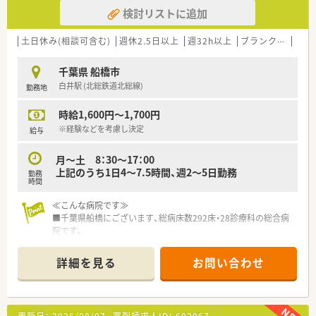
幅広い業務に触れることができ、薬剤師としてスキルアップでき
検討リストに追加
る環境です。
■勤務時間は日勤8：30〜17：00のうちご希望に合わせて相談可
能です。
土日休み(相談可含む)
週休2.5日以上
週32h以上
ブランク可
残業
夜勤を希望する場合は、16：30～9：30（月に1～2回程度）の勤務
が可能です
千葉県 船橋市
白井駅 (北総鉄道北総線)
勤務地
≪おすすめポイント≫
■勤務時間や曜日が相談できますので、土日休みや13時までの
時給1,600円～1,700円
勤務等、ご希望をまずはお聞かせください！
■大手法人ならではの多彩な福利厚生制度がございます！
※経験などを考慮し決定
給与
休日は福利厚生制度を利用してホテルやチケット購入などの優
遇制度が受けることが可能◎
月～土 8：30〜17：00
■急性期から回復期、在宅医療と幅広く学べる環境があります。
上記のうち1日4～7.5時間、週2～5日勤務
勤務
時間
≪こんな病院です≫
■千葉県船橋にございます、総病床数292床・28診療科の総合病
院です。
■一般病床の他回復期リハビリ病棟、地域包括ケア病棟も備え、
在宅医療も行っています。
詳細を見る
お問い合わせ
■医療の全てのステージで地域に貢献できる体制が整った病院
です。
■車通勤が可能です（駐車場代：日額70円）
■院内託児所があり、小さなお子様がいらっしゃる方も安心して