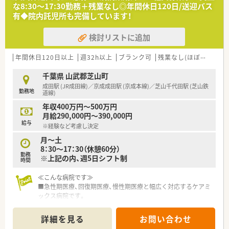
な8:30～17:30勤務＋残業なし◎年間休日120日/送迎バス
有◆院内託児所も完備しています！
検討リストに追加
年間休日120日以上
週32h以上
ブランク可
残業なし(ほぼなし含む)
千葉県 山武郡芝山町
成田駅 (JR成田線)／京成成田駅 (京成本線)／芝山千代田駅 (芝山鉄
勤務地
道線)
年収400万円～500万円
月給290,000円～390,000円
給与
※経験など考慮し決定
月～土
8：30～17：30（休憩60分）
勤務
※上記の内、週5日シフト制
時間
≪こんな病院です≫
■急性期医療、回復期医療、慢性期医療と幅広く対応するケアミ
ックス病院です。
■地域に根付き、近隣にお住いの患者様からも信頼も厚い病院で
す。
詳細を見る
お問い合わせ
■内科系、外科系バランス良く、複数科目の診療を実施していま