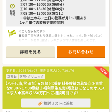
②07：30～16：00（休憩60分）
③10：00～18：30（休憩60分）
勤務
④08：30～13：00（休憩なし）
時間
※④は土のみ／土日の勤務が月1～2回あり
1ヶ月単位の変形労働時間制
≪こんな病院です≫
■改装工事が終わり外観内装ともにきれいです。最上階ではバ
ルコニーがあり、展望デッキからきれい景色を楽しめます。
■資格取得体制が整っています。
■20代～40代の方が多く活躍している職場です。
詳細を見る
お問い合わせ
≪業務内容≫
■入院患者様の調剤、監査、服薬指導 ※外来は院外処方
■注射調整（抗がん剤、ＴＰＮあり）
更新日：
2026/08/07
薬剤師求人ID：
730176
■病棟業務（各病棟に専任薬剤師を配置）
■医薬品管理、医薬品情報管理
正社員
病院・クリニック
■周術期薬剤管理業務
【八千代市/勝田台】★急募！≪薬剤科長候補の募集◎≫貴重
■外来化学療法
な8:30～17:00勤務♪福利厚生充実/残業ほぼなしのオスス
■チーム医療への参画
メ求人◆高年収650万円～ご相談可能です！
検討リストに追加