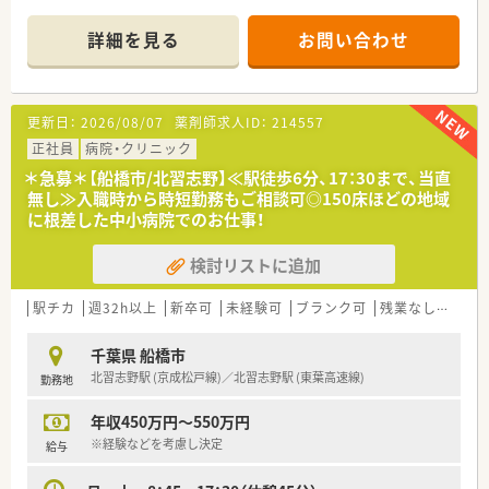
■救急指定病院として救急搬送のを受け入れから、在宅復帰、慢
性期医療まで幅広く対応しています。
詳細を見る
お問い合わせ
■薬剤科では安全キャビネット、クリーンベンチも完備しており
抗がん剤、ＴＰＮの混注業務も行っています。
■常勤、非常勤問わずセントラル業務、病棟業務、注射業務を分
担しています。
更新日：
2026/08/07
薬剤師求人ID：
214557
常勤のみに偏った業務はございません。
■在庫はオンライン発注で行っています。
正社員
病院・クリニック
＊急募＊【船橋市/北習志野】≪駅徒歩6分、17：30まで、当直
≪働く環境≫
無し≫入職時から時短勤務もご相談可◎150床ほどの地域
■外来はクリニックが対応しており、すべて院外処方です。
に根差した中小病院でのお仕事！
■調剤室は広く働きやすい環境です。
■残業は月5時間程、当直はございません。
検討リストに追加
■マイカー通勤可能、駐車場無料
■職員食堂完備しています。（一食250円）
■年間休日は120日以上！プライベートの時間もしっかり確保で
駅チカ
週32h以上
新卒可
未経験可
ブランク可
残業なし(ほぼなし含む)
きます。
千葉県 船橋市
北習志野駅 (京成松戸線)／北習志野駅 (東葉高速線)
勤務地
年収450万円～550万円
※経験などを考慮し決定
給与