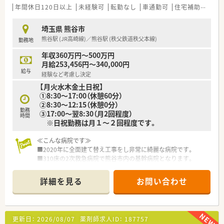
に2～3回程度です。当直はありません。
年間休日120日以上
未経験可
転勤なし
車通勤可
住宅補助(手当)あり
■医師からの質問も多く、意見が言える関係性です。他職種との
連携が必須です。
埼玉県 熊谷市
熊谷駅 (JR高崎線)／熊谷駅 (秩父鉄道秩父本線)
勤務地
≪こんな方におすすめ≫
■病院薬剤師として、幅広い分野でスキルを磨きたい方
年収360万円～500万円
■活気のある職場でやりがいを持って働きたい方
月給253,456円～340,000円
給与
経験など考慮し決定
【月火水木金土日祝】
①8:30～17:00（休憩60分）
②8:30～12:15（休憩0分）
勤務
③17:00～翌8:30（月2回程度）
時間
※日祝勤務は月１～２回程度です。
≪こんな病院です≫
■2020年に全面建て替え工事をし非常に綺麗な病院です。
■310床の2次救急病院で熊谷市内の基幹病院となります。
■PET総合健診センターも完備している病院になります。
■外来処方箋は院外処方となります。
詳細を見る
お問い合わせ
■最先端設備が導入されている病院です。
■日本医療機能評価機構の認可病院です。
■回復期リハビリテーション病棟もあり、在宅復帰までサポート
できる体制を整えられています。
更新日：
2026/08/07
薬剤師求人ID：
187757
■チーム医療に力を入れており、医師や看護師をはじめ多職種と