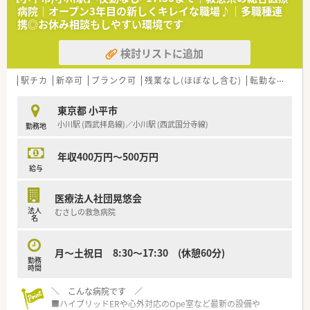
・日本健康会議より「健康経営優良法人」を認定
病院｜オープン3年目の新しくキレイな職場♪｜多職種連
・全国健康保険協会福岡支部より「健康づくり優良事業所ゴール
携◎お休み相談もしやすい環境です
ド」を認定
・メンタルサポート室を平成23年に開設、主に、職員の休復職や
検討リストに追加
心身の不調を支援する専門部署として活動
・「えるぼし」3つ星認定取得！女性の働きやすい職場に認定
駅チカ
新卒可
ブランク可
残業なし(ほぼなし含む)
転勤なし
住宅
＜業務内容＞
■内服・外用調剤
東京都 小平市
■注射薬調剤・ＩＶＨ注射薬ミキシング・化学療法ミキシング
小川駅 (西武拝島線)／小川駅 (西武国分寺線)
勤務地
■入院時の自参薬鑑別調査
■栄養サポートチーム（ＮＳＴ）参加 ・院内感染制御チーム（ＩＣ
年収400万円～500万円
Ｔ）参加 ・褥瘡回診への参加
給与
■薬剤管理指導業務
＜オススメポイント＞
医療法人社団晃悠会
・専門薬剤師の育成をサポートします。病院薬剤師を目指す方、
法人
むさしの救急病院
名
是非ご相談ください。
・無菌調剤、TDM、薬剤管理指導はもちろん、NSTやICTなどのﾁｰﾑ
医療の一員として、幅広い病院薬剤業務を経験できます。
月～土祝日 8:30～17:30 (休憩60分)
・教育プログラムに沿った指導に加え、院内勉強会や学術大会へ
勤務
時間
の参加を通して、薬剤師としてのスキルアップをおこなうことが
できます。
＼ こんな病院です ／
■ハイブリッドERや心外対応のOpe室など最新の設備や