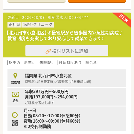
れます。
≪こんな方にオススメです≫
更新日：
2026/08/07
薬剤師求人ID：
346474
■平日休みやシフト休み希望の方
■当直なしの病院を希望の方
正社員
病院・クリニック
■一か所で長く働きたい方
【北九州市小倉北区】≪最寄駅から徒歩圏内≫急性期病院♪
教育制度も充実しており安心して就業できます！
検討リストに追加
駅チカ
新卒可
未経験可
教育制度あり
総合科目
福岡県 北九州市小倉北区
城野駅 (JR日豊本線)／城野駅 (JR日田彦山線)
勤務地
年収397万円～500万円
月給197,000円～254,000円
給与
ご経験を考慮します
月～日
日勤 08:20～17:00（休憩60分）
夜勤 16:00～09:00（休憩60分）
勤務
時間
※2交代制勤務