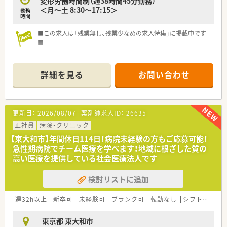
変形労働時間制（週38時間45分勤務）
■17:30終業でほぼ残業なし、夜勤なし、オンコールなし！
＜月～土 8:30～17:15＞
勤務
夜の薬の対応は看護師さんが対応しています
時間
■日曜はお休みですが祝日は3名で勤務されています。
■この求人は「残業無し、残業少なめの求人特集」に掲載中です
■
学術大会への参加など、教育にも力を入れており、薬剤師として
ご経験・知識の両面からスキルアップすることができる環境で
詳細を見る
お問い合わせ
す！
更新日：
2026/08/07
薬剤師求人ID：
26635
正社員
病院・クリニック
【東大和市】年間休日114日！病院未経験の方もご応募可能！
急性期病院でチーム医療を学べます！地域に根ざした質の
高い医療を提供している社会医療法人です
検討リストに追加
週32h以上
新卒可
未経験可
ブランク可
転勤なし
シフト制
大
東京都 東大和市