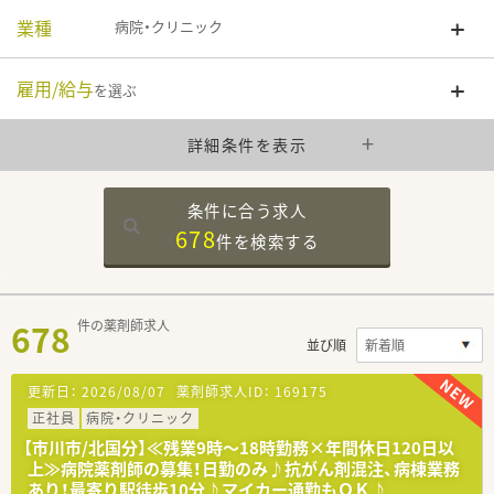
業種
病院・クリニック
雇用/給与
を選ぶ
詳細条件を表示
条件に合う求人
678
件を
検索する
678
件の薬剤師求人
並び順
更新日：
2026/08/07
薬剤師求人ID：
169175
正社員
病院・クリニック
【市川市/北国分】≪残業9時～18時勤務×年間休日120日以
上≫病院薬剤師の募集！日勤のみ♪抗がん剤混注、病棟業務
あり！最寄り駅徒歩10分♪マイカー通勤もＯＫ♪