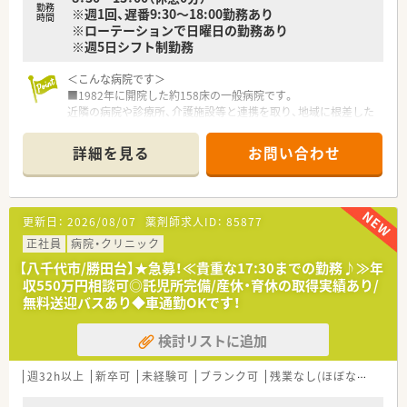
勤務
※週1回、遅番9:30～18:00勤務あり
時間
※ローテーションで日曜日の勤務あり
※週5日シフト制勤務
＜こんな病院です＞
■1982年に開院した約158床の一般病院です。
近隣の病院や診療所、介護施設等と連携を取り、地域に根差した
医療を提供しています。
24時間救急対応はもちろん、外来から入院、在宅へと予防を含め
詳細を見る
お問い合わせ
た体制を整えています。
■一都四県下に25の病院と6つの老人保健施設のほか、特別養護
老人ホーム、クリニック、健診センター、訪問看護ステーション
など、合計120ヶ所の関連事業所を展開しております。
更新日：
2026/08/07
薬剤師求人ID：
85877
首都圏の各エリアで、医療・介護・保健・福祉を担っております。
■がん薬物療法、感染制御、妊婦・授乳婦、NST、糖尿病等、専門分
正社員
病院・クリニック
野毎の研修が充実しており日々勉強・スキルアップしていける環
【八千代市/勝田台】★急募！≪貴重な17:30までの勤務♪≫年
境です。
収550万円相談可◎託児所完備/産休・育休の取得実績あり/
■チーム医療が充実しており、薬剤師も各科のカンファレンス参
無料送迎バスあり◆車通勤OKです！
加が可能です。
＜こんな方におすすめ＞
検討リストに追加
■なんでも意欲的に取り組める方
■病棟業務に取り組んでいきたい方
■他職種と協力しながら地域医療に貢献していきたいとお考え
週32h以上
新卒可
未経験可
ブランク可
残業なし(ほぼなし含む)
の方