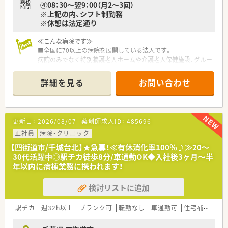
勤務
④08：30～翌9：00（月2～3回）
時間
※上記の内、シフト制勤務
※休憩は法定通り
≪こんな病院です≫
■全国に70以上の病院を展開している法人です。
病院のみでなく特別養護老人ホームや介護老人保健施設、グルー
プホーム、サービス付き高齢者向け住宅など介護・福祉施設を全
国に展開しております。
詳細を見る
お問い合わせ
■約400床の急性期病院です。
2015年の開院以来、救急医療の充実等で地域医療に貢献し続け
ています。
■国内・海外への災害支援活動にも力を入れています。
更新日：
2026/08/07
薬剤師求人ID：
485696
≪働き方について≫
正社員
病院・クリニック
■調剤・監査・服薬指導・病棟服薬指導・病棟業務・注射セット・混
【四街道市/千城台北】★急募！≪有休消化率100％♪≫20～
注業務・院内委員会参加・DI業務・医薬品管理・病棟各科カンファ
30代活躍中◎駅チカ徒歩8分/車通勤OK◆入社後3ヶ月～半
レンス参加等、幅広い業務に携わることが可能です。
年以内に病棟業務に携われます！
電子カルテ・オーダリングシステムが導入されており、安全かつ
効率的な調剤が行える環境が整っています。
検討リストに追加
■月に2～3回程、当直業務もございます。
≪充実の福利厚生≫
駅チカ
週32h以上
ブランク可
転勤なし
車通勤可
住宅補助(手当)あり
■住宅手当/家族手当あり（規定あり）
■診療費補助あり（月の自己負担3,000円を超えたら全額支給）