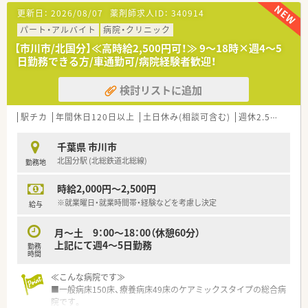
担しています。
更新日：
2026/08/07
薬剤師求人ID：
340914
常勤のみに偏った業務はございません。
■在庫はオンライン発注で行っています。
パート・アルバイト
病院・クリニック
【市川市/北国分】≪高時給2,500円可！≫ 9～18時×週4～5
≪働く環境≫
日勤務できる方/車通勤可/病院経験者歓迎！
■外来はクリニックが対応しており、すべて院外処方です。
■調剤室は広く働きやすい環境です。
検討リストに追加
■残業は月5時間程、当直はございません。
■マイカー通勤可能、駐車場無料
■職員食堂完備しています。（一食250円）
駅チカ
年間休日120日以上
土日休み(相談可含む)
週休2.5日以上
■年間休日は120日以上！プライベートの時間もしっかり確保で
きます。
千葉県 市川市
北国分駅 (北総鉄道北総線)
勤務地
≪こんな方におすすめ≫
■病院経験、混注経験がある方
時給2,000円～2,500円
■病棟業務にもしっかりと携わりたい方
■プライベートとの両立を目指す方
※就業曜日・就業時間帯・経験などを考慮し決定
給与
■車通勤希望の方
月～土 9：00～18：00（休憩60分）
上記にて週4～5日勤務
勤務
時間
≪こんな病院です≫
■一般病床150床、療養病床49床のケアミックスタイプの総合病
院です。