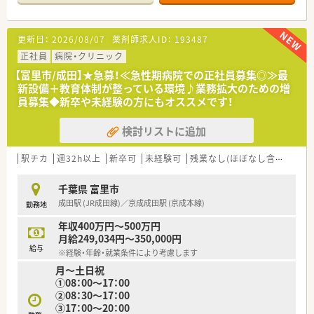
す。
■グループ内の介護施設、近隣の医療機関とも連携し、地域の医
療介護を担う法人です。
更新日：
2026/08/07
薬剤師求人ID：
193487
≪業務内容≫
正社員
病院・クリニック
■入院処方調剤（外来は院外処
【富里市/成田】★急募！≪急性期病院での正社員募集◎≫最
方）
新設備＋教育体制が整っている環境♪業務拡大のための増
■注射薬調剤（混注な
員募集◆新卒や未経験の方にもオススメです！
し）
■薬剤管理指導
検討リストに追加
■その他 院内薬剤師業務全般
≪病院の特徴≫
駅チカ
週32h以上
新卒可
未経験可
残業なし(ほぼなし含む)
転
■高度な医療に携わる機会も多く、充実した設備を備える為、
日頃から知識や技術を身につけておくことが大切にしていま
千葉県 富里市
す。
成田駅 (JR成田線)／京成成田駅 (京成本線)
勤務地
■定期的に行われるカンファレンスでは各症例について研究、
症患の勉強会等では様々なテーマを設けて各自のスキルアッ
年収400万円～500万円
プに取り組んでいます。
月給249,034円～350,000円
…院内感染対策委員会、安全管理委員会、褥瘡対策委員会、
給与
※経験・年齢・就業条件により考慮します
外来病棟検討委員会、給食委員会 等
月～土日祝
①08：00～17：00
②08：30～17：00
③17：00～20：00