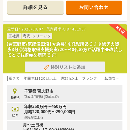
詳細を見る
お問い合わせ
更新日：
2026/08/07
薬剤師求人ID：
451987
正社員
病院・クリニック
【習志野市/京成津田沼】★急募！≪託児所あり♪≫駅チカ徒
歩3分◎資格取得支援充実/20～40代の方が活躍中◆改装し
てとても綺麗な病院です！
検討リストに追加
駅チカ
年間休日120日以上
週32h以上
ブランク可
転勤なし
住宅
千葉県 習志野市
京成津田沼駅 (京成本線)
勤務地
年収350万円～450万円
月給220,000円～290,000円
給与
※経験による
月～土日祝
①08：30～17：00（休憩60分）