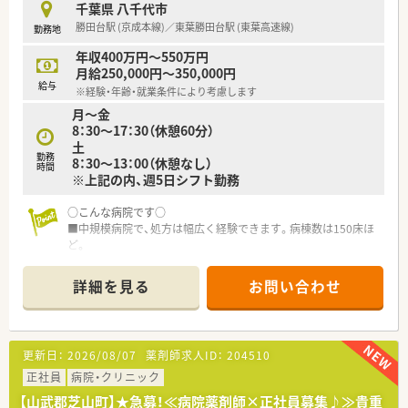
千葉県 八千代市
＜働きやすい環境＞
勝田台駅 (京成本線)／東葉勝田台駅 (東葉高速線)
勤務地
■当直がなく託児所(700円/日)の利用も可能なため、子育て中の
薬剤師様にもお勧めです。
年収400万円～550万円
■職員寮があるため、遠方からお越しの方にも安心です。
月給250,000円～350,000円
給与
※経験・年齢・就業条件により考慮します
月～金
8：30～17：30（休憩60分）
土
勤務
8：30～13：00（休憩なし）
時間
※上記の内、週5日シフト勤務
○こんな病院です○
■中規模病院で、処方は幅広く経験できます。病棟数は150床ほ
ど。
病棟業務にも力を入れていますが、仕事を縦割りにはしておら
ず、全員で調剤～病棟まで担当！業務内容も幅広くなっていま
詳細を見る
お問い合わせ
す。
■アットホームな雰囲気。有給休暇も使いやすく和やかに勤務
しています。
■産休・育休の取得実績もあり、家庭との両立のサポートには力
更新日：
2026/08/07
薬剤師求人ID：
204510
を入れています♪
正社員
病院・クリニック
【山武郡芝山町】★急募！≪病院薬剤師×正社員募集♪≫貴重