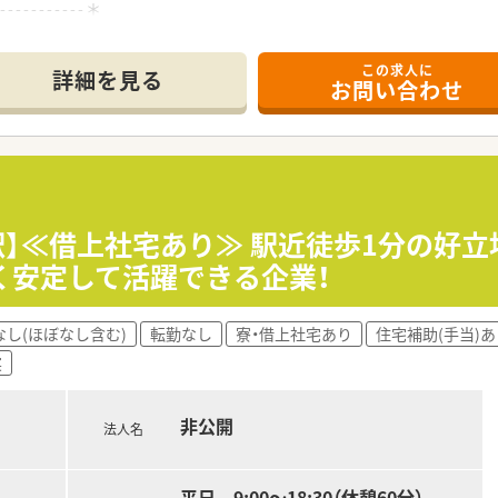
------------＊
この求人に
の立地で、総合病院の門前として幅広い科目の処方箋を1日約1
詳細を見る
お問い合わせ
応も行っており、外来業務とバランス良く経験を積んでスキルア
が在籍し、医療事務5名との連携により1人あたりの業務負担が
る東証スタンダード上場企業であり、安定した経営基盤と充実
つの勤務コースから選択可能で、ご自身の希望に沿った働き方を
&Aをスタートさせ、今後も継続的な成長と新規出店が見込める
駅】≪借上社宅あり≫ 駅近徒歩1分の好
く安定して活躍できる企業！
服薬指導を中心としながら、施設や個人宅への在宅医療業務にも
い医薬品の知識が求められますが、最新の監査システムにより安
なし(ほぼなし含む)
転勤なし
寮・借上社宅あり
住宅補助(手当)あ
よう座りカウンターを導入しており、立ち仕事による身体への負
実
理薬剤師やエリア長などを目指すマネジメントコースを選択する
非公開
シャリストコースが用意されており、各種認定薬剤師の取得を全
法人名
通じて知識をアップデートし、着実にステップアップしていくこ
平日 9:00～18:30（休憩60分）