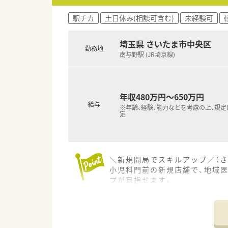
【こんな取り組みをしています】
■学術教育部が企画する研修会
駅チカ
土日休み(相談可含む)
未経験可
■企画推進部が中心となり、健
■「全薬局が1つの薬局」という
埼玉県 さいたま市中央区
勤務地
南与野駅 (JR埼京線)
年収480万円～650万円
給与
※年齢、経験、能力などを考慮の上、規
定
＼新規開局でスキルアップ／（さ
小児科門前の新規店舗で、地域
プが目指せます。
【店舗情報と応需状況について】
■最寄り駅から徒歩4分という
■小児科クリニックの門前とし