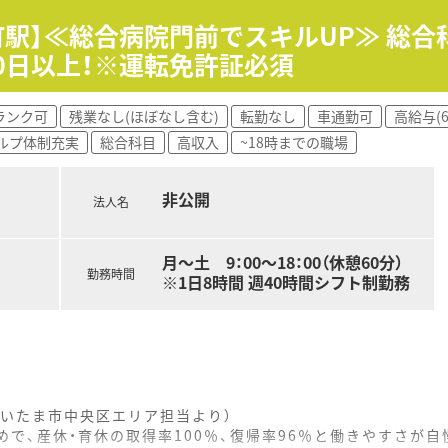
時までとなっており、朝の通勤ラッシュを避けてゆとりを持って
、扱う薬剤の種類が限定されており、ブランクがある方でも比較
町駅】≪総合病院門前でスキルUP≫ 総
0日以上！※運転免許証必須
、近隣の眼科クリニックから処方箋を1日約60枚ほど応需して
時までとなっており、朝の通勤ラッシュを避けてゆとりを持って
ランク可
残業なし(ほぼなし含む)
転勤なし
車通勤可
高給与(
、扱う薬剤の種類が限定されており、ブランクがある方でも比較
ルプ体制充実
総合科目
高収入
~18時までの職場
非常に良く、天候に左右されず毎日の通勤がスムーズに行える非
非公開
が良く、困った時には互いにフォローし合える体制が整っている
法人名
しており、調剤ミスの防止と業務の効率化を両立させた、安全性
月～土 9：00～18：00（休憩60分）
勤務時間
※1日8時間 週40時間シフト制勤務
いたま市中央区エリア担当より）
めで、産休・育休の取得率100％、復帰率96％と働きやすさが自