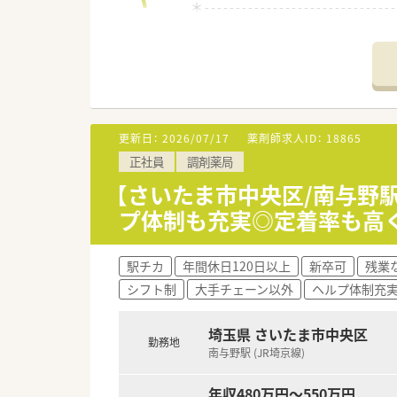
＊------------------------------
【店舗情報と応需状況について】
■与野本町駅から徒歩15分ほど
■個人宅や施設などへの在宅対
■薬剤師は常勤4名とパート2名
【法人特徴について】
更新日：
2026/07/17
薬剤師求人ID：
18865
■全国に350店舗以上を展開す
正社員
調剤薬局
■ライフスタイルに合わせて4
■調剤業界においていち早くM
【さいたま市中央区/南与野
プ体制も充実◎定着率も高
【想定される業務内容】
■外来患者様への調剤や監査、
■総合科目に対応するため幅広
駅チカ
年間休日120日以上
新卒可
残業
■患者様としっかり向き合える
シフト制
大手チェーン以外
ヘルプ体制充
【想定されるキャリアイメージ】
■ご本人の志向に合わせて、管
埼玉県 さいたま市中央区
勤務地
■専門性を高めたい方にはスペ
南与野駅 (JR埼京線)
■充実した研修制度や勉強会を
年収480万円～550万円