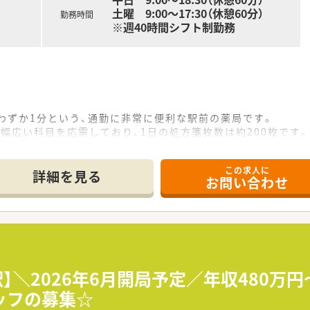
土曜 9:00～17:30（休憩60分）
勤務時間
※週40時間シフト制勤務
わずか1分という、通勤に非常に便利な駅前の薬局です。
幅広い科目を応需しており、1日の処方箋枚数は約200枚です。
事務スタッフも複数名在籍し、チームで協力して業務にあたりま
この求人に
詳細を見る
お問い合わせ
店舗展開するドミナント戦略で、店舗間の強力な連携体制を築い
ーに、社員一人ひとりの自主性を尊重する風通しの良い社風で
みを採用するため定着率が非常に高く、一体感のある組織風土が
時間未満となっており、ワークライフバランスを重視できます
、入社5年以内の社員の消化率はほぼ100%を誇ります。
】＼2026年6月開局予定／年収480万円
制が整っているため、お子様の急な発熱などにも対応しやすいで
ッフの募集☆