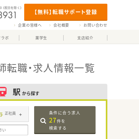
00
（祝日を除く）
【無料】転職サポート登録
企業の皆様へ
会社概要
お問い合わせ
マラボ
薬学生
支店紹介
師転職・求人情報一覧
駅
から探す
条件に合う求人
与
正社員
27
件を
検索する