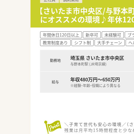
■開局時間は9時30分から18
■眼科メインの単科応需のため
【さいたま市中央区/与野本
にオススメの環境♪年休12
【店舗情報と応需状況について】
■与野駅から徒歩4分の好立地で
■開局時間は9時30分から18
年間休日120日以上
新卒可
未経験可
ブ
■眼科メインの単科応需のため
教育制度あり
シフト制
大手チェーン
ヘ
【職場環境と雰囲気】
■駅から徒歩4分とアクセスが
埼玉県 さいたま市中央区
勤務地
■スタッフ同士のチームワーク
与野本町駅 (JR埼京線)
■最新の自動調剤分包機を導入
年収480万円～650万円
給与
※経験・年齢・役職により異なる
＼子育て世代も安心の環境／（さ
残業は月平均15時間程度と少な