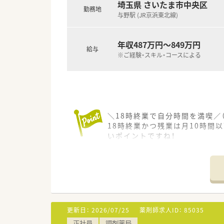
■店舗の外観はカフェのように
埼玉県 さいたま市中央区
勤務地
■社長をはじめ経営陣は従業員
与野駅 (JR京浜東北線)
■幅広い年代のスタッフが活躍
年収487万円～849万円
給与
※ご経験・スキル・コースによる
＼18時終業で自分時間を満喫／
18時終業かつ残業は月10時間
いポイントですね！
＊------------------------------
【法人特徴について】
■製薬から販売まで一貫して手
■全国の各エリアをグループ内で
■2年連続で健康経営優良法人
【店舗情報と応需状況について】
更新日：
2026/07/25
薬剤師求人ID：
85035
■与野駅から徒歩4分の好立地で
正社員
調剤薬局