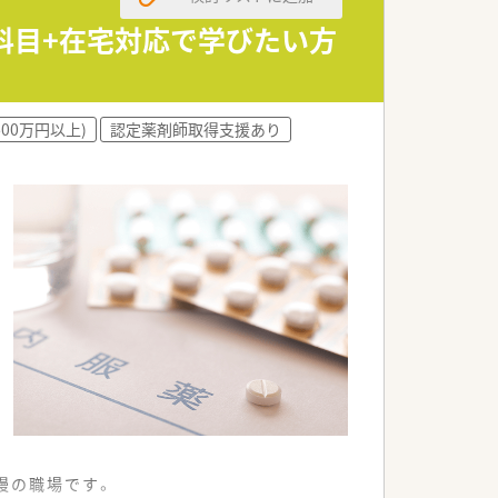
出勤することが可能です。
的馴染みやすい環境です。
合科目+在宅対応で学びたい方
いる調剤薬局です。
出勤することが可能です。
600万円以上)
認定薬剤師取得支援あり
的馴染みやすい環境です。
常に便利な立地にあります。
ため、居心地の良い職場です。
の高い店舗環境を構築しています。
慢の職場です。