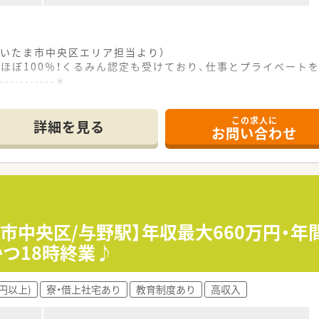
いたま市中央区エリア担当より）
化ほぼ100％！くるみん認定も受けており、仕事とプライベート
------------＊
住宅街に位置しており、広くて見通しの良い通りが多く通勤にも
この求人に
小児科の処方箋をメインに、1日あたり約60枚の処方箋を応需
詳細を見る
お問い合わせ
の応需のため、患者さんの来局の波も少なく落ち着いて業務に取
て】
力を見据えた増員募集であり、在宅医療に意欲的に取り組んでい
トなどに興味を持ち、地域医療の発展に積極的に貢献したいとお
ップを目指す向上心のある方や、主体的に学ぼうとする志の高い
市中央区/与野駅】年収最大660万円・年
かつ18時終業♪
の実績を誇り、地域包括ケアの先駆者として医療の枠を超えた貢
を運営しており、多様な専門職が連携する質の高いチーム医療を
生労働省からくるみんマークの認定を受けており、働きやすい環
円以上)
寮・借上社宅あり
教育制度あり
高収入