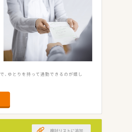
せる空間が広がっています。
雰囲気の職場です。
風通しの良い環境です。
ので、ゆとりを持って通勤できるのが嬉し
した経営基盤を誇っています。
転居を伴う異動はありません。
、働きやすさは抜群です。
いる調剤薬局です。
検討リストに追加