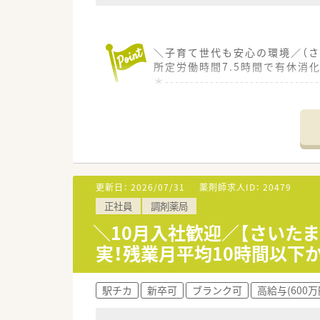
＼子育て世代も安心の環境／（さ
所定労働時間7.5時間で有休消
＊------------------------------
【店舗情報と応需状況について】
■大宮駅から徒歩8分の閑静な
■門前のクリニックからは内科や
■完全予約制のクリニックから
【募集背景と求める人物像につい
■今回は今後の在宅医療への注
更新日：
2026/07/31
薬剤師求人ID：
20479
■多職種連携や地域でのイベン
正社員
調剤薬局
■管理薬剤師などのキャリアア
＼10月入社歓迎／【さいたま
【法人特徴について】
実！残業月平均10時間以下
■県内で在宅医療と多職種連携
■自社で訪問看護ステーション
■子育てサポート企業として厚
駅チカ
新卒可
ブランク可
高給与(600万
【職場環境と雰囲気】