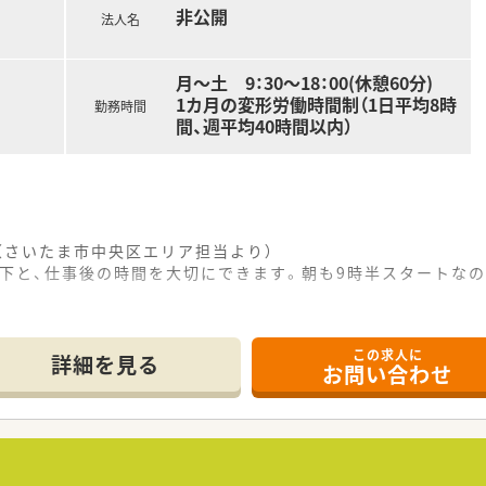
お洒落で清潔感に溢れており、スタッフも患者様も心地よく過ご
非公開
法人名
の働く環境を第一に考えており、アットホームで温かく穏やかな
しており、職種の垣根を越えてコミュニケーションが取りやすい
月〜土 9：30〜18：00(休憩60分)
1カ月の変形労働時間制（1日平均8時
勤務時間
間、週平均40時間以内）
（さいたま市中央区エリア担当より）
以下と、仕事後の時間を大切にできます。朝も9時半スタートな
------------＊
この求人に
掛ける「複合型医薬品企業」として、業界内でも唯一無二の安定
詳細を見る
お問い合わせ
統括しているため、自宅から60分圏内の配属が基本となり、
に認定されるなど、有給消化の促進や残業管理が徹底されており
、近隣の眼科クリニックから処方箋を1日約60枚ほど応需して