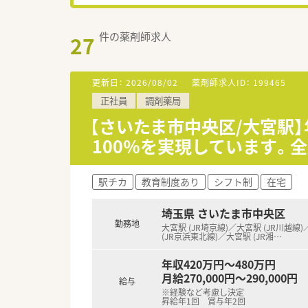
件の薬剤師求人
27
更新日：
2026/08/02
薬剤師求人ID：
199465
正社員
調剤薬局
【さいたま市中央区/大宮駅】
100％を実現しています。
駅チカ
教育制度あり
シフト制
在宅
埼玉県 さいたま市中央区
勤務地
大宮駅 (JR埼京線)／大宮駅 (JR川越線
(JR京浜東北線)／大宮駅 (JR湘
…
年収420万円～480万円
月給270,000円～290,000円
給与
※経験など考慮し決定
昇給年1回 賞与年2回