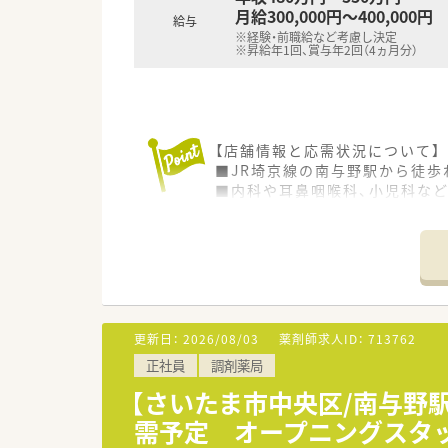
月給300,000円～400,000円
給与
※経験・前職給など考慮し決定
※昇給年1回、賞与年2回（4ヵ月分）
【店舗情報と応需状況について】
■JR埼京線の南与野駅から徒歩
■内科や耳鼻咽喉科、小児科など
■薬剤師は常時3～4名体制で、
【法人特徴について】
■埼玉県と神奈川県に集中して
■「全員参加型の会社」をモット
■会社の理念に共感した人材の
更新日：
2026/08/03
薬剤師求人ID：
713762
【勤務実態について】
正社員
調剤薬局
■全社での平均残業時間は月10
■有給休暇は非常に取得しやすく
【さいたま市中央区/南与野駅
■近隣店舗との強力なヘルプ体
需予定 オープニングスタ