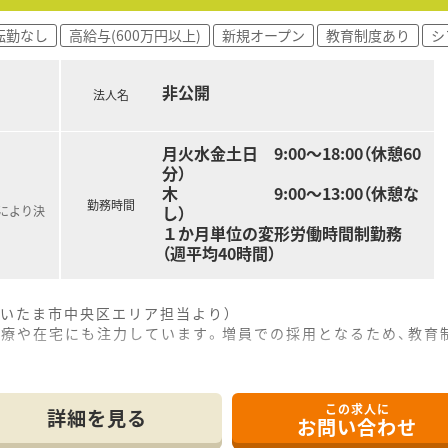
や、異業種の著名人を講師に招いた特別講演会を定期的に開催し
転勤なし
高給与(600万円以上)
新規オープン
教育制度あり
シ
康フェアの開催や、社員向けの多彩なレクリエーションを運営し
理念のもと、店舗間の活発な情報交換や連携を大切にしています
非公開
法人名
月火水金土日 9:00～18:00（休憩60
分）
木 9:00～13:00（休憩な
勤務時間
し）
定により決
１か月単位の変形労働時間制勤務
（週平均40時間）
いたま市中央区エリア担当より）
医療や在宅にも注力しています。増員での採用となるため、教育
この求人に
好立地にあり、毎日の通勤負担が少なく通いやすい環境が整って
詳細を見る
お問い合わせ
て新規開局を予定しており、専門的な処方に触れる機会が多くあ