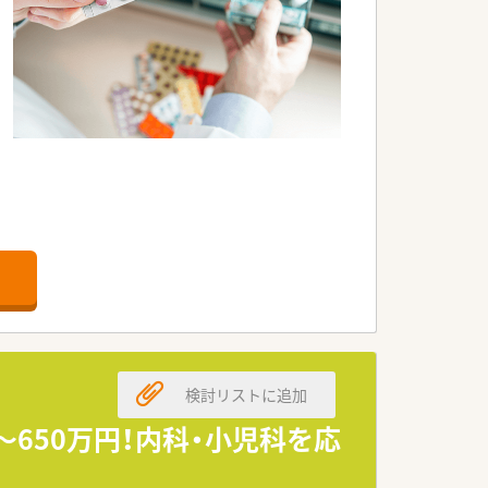
す。
ています。
す。
特徴です。
検討リストに追加
。
～650万円！内科・小児科を応
す。