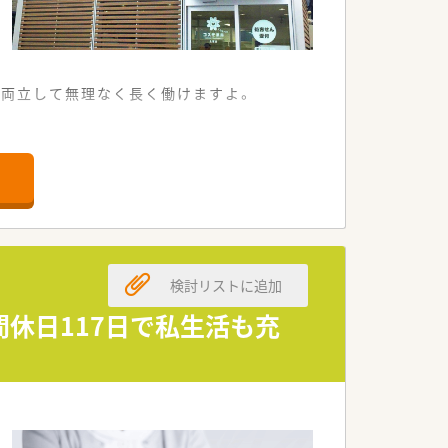
を両立して無理なく長く働けますよ。
大変便利です。
しています。
り組める環境です。
ただける方を歓迎します。
考えの方を求めています。
検討リストに追加
方をお待ちしています。
間休日117日で私生活も充
献を目指す企業です。
実践しています。
境づくりに熱心です。