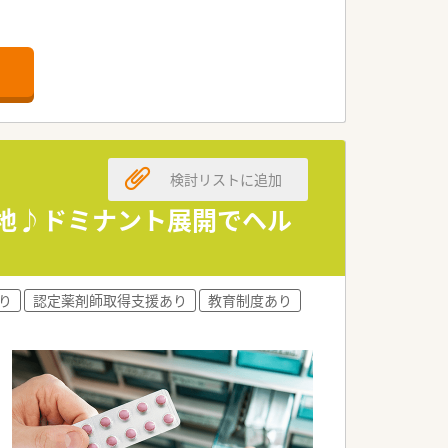
00枚応需しています。
ップできる環境です。
軽減されています。
した福利厚生が魅力です。
検討リストに追加
実現できる会社です。
将来性のある企業です。
立地♪ドミナント展開でヘル
携わっていただきます。
全に業務を行えます。
り
認定薬剤師取得支援あり
教育制度あり
担が軽減されています。
ことが可能な環境です。
面的に支援いたします。
とが可能な職場です。