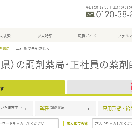
平日9：30-19：00 土日10：00-19：
人検索
求人特集
転職ガイド
ファル
剤薬局
正社員
県）の調剤薬局・正社員
の薬剤
す
業種
雇用形態 / 給
さいたま市中央区
調剤薬局
求人IDで検索