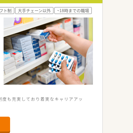
ています。
フト制
大手チェーン以外
~18時までの職場
ています。
。
制度も充実しており着実なキャリアアッ
います。
ります。