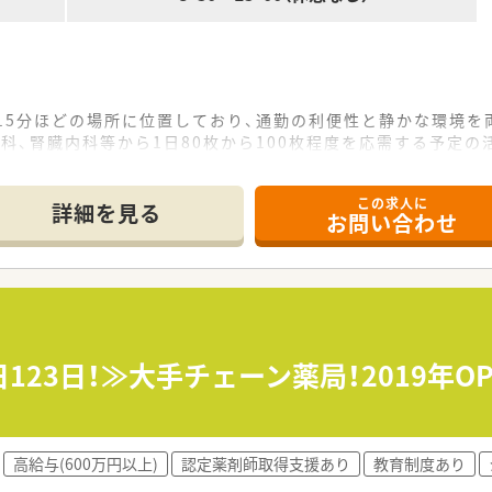
15分ほどの場所に位置しており、通勤の利便性と静かな環境を
科、腎臓内科等から1日80枚から100枚程度を応需する予定の
ムーズな業務を行っています。
この求人に
詳細を見る
お問い合わせ
基盤としており、ドクターの開業支援と併せた新規出店により強
織運営を掲げており、誰もが意思決定に関与できるオープンな社
目指し、従業員の待遇や評価制度にも斬新なアイデアを取り入れ
当いただく方を募集しており、居宅や施設への訪問を通じて地
薬指導に加え、ドクターや多職種と連携しながらの高度な薬学的
123日！≫大手チェーン薬局！2019年
には、店舗運営に関する意思決定や数値管理など経営者目線の業
ており、役職の壁を超えて誰もが自由に意見を出し合える明るく
高給与(600万円以上)
認定薬剤師取得支援あり
教育制度あり
あり、仕事を通じて本質的な喜びや感動を仲間と共に分かち合え