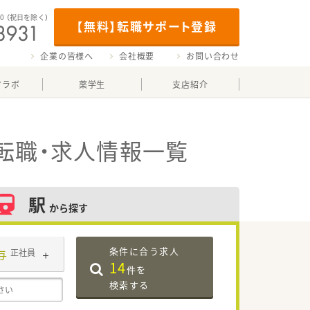
00
（祝日を除く）
【無料】転職サポート登録
企業の皆様へ
会社概要
お問い合わせ
マラボ
薬学生
支店紹介
転職・求人情報一覧
駅
から探す
条件に合う求人
与
正社員
14
件を
検索する