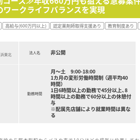
勤コース≫年収660万円も狙える急募案件
も推奨されており、趣味の時間や家族との時間を大切にしながら
のワークライフバランスを実現
円から550万円、30代の方であれば550万円から590万円の
高給与(600万円以上)
認定薬剤師取得支援あり
教育制度あり
兼ね備えている方の場合は、これまでの実績により年収約600
給されるため、日々の頑張りがしっかりと収入に直結し、高いモ
非公開
法人名
京浜東北
月～土 9:00-18:00
1カ月の変形労働時間制 （週平均40
時間）
1日6時間以上の勤務で45分以上、8
勤務時間
時間以上の勤務で60分以上の休憩付
与
※配属先店舗により就業時間は異な
る