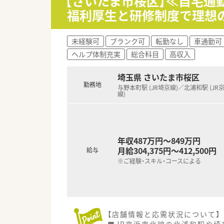
【さいたま市桜区】≪自宅通
■6連休などの長期休暇の取得
福利厚生と研修制度で理想
【想定されるモデル年収】
■20代の方であれば年収500万
未経験可
ブランク可
転勤なし
車通勤可
■30歳で調剤経験と管理経験を
ヘルプ体制充実
総合科目
高収入
■昇給は年1回、賞与は年2回支
埼玉県 さいたま市桜区
勤務地
与野本町駅 (JR埼京線)／北浦和駅 (JR
線)
年収487万円～849万円
月給304,375円～412,500円
給与
※ご経験・スキル・コースによる
【店舗情報と応需状況について】