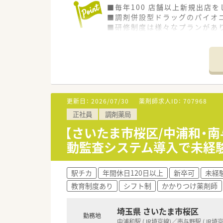
■毎年100 店舗以上新規出店
■調剤併設型ドラッグのパイオニ
■研修制度は様々なプランがあ
■店舗で活躍する従業員、社外
されています
■総合薬剤師・調剤薬剤師（土日
■調剤併設型だけでなく「医療モ
■在宅医療にも積極的取り組んで
■「プラチナくるみん認定企業」
います
更新日：
2026/07/30
薬剤師求人ID：
707968
■充実した研修制度、人事制度、
正社員
調剤薬局
【さいたま市桜区/中浦和・南
動監査システム導入で未経
駅チカ
年間休日120日以上
新卒可
未経
教育制度あり
シフト制
かかりつけ薬剤師
埼玉県 さいたま市桜区
勤務地
中浦和駅 (JR埼京線)／南与野駅 (JR埼京