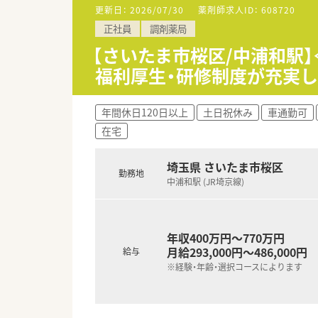
更新日：
2026/07/30
薬剤師求人ID：
608720
【勤務実態について】
正社員
調剤薬局
■全社平均の残業時間は月11時
■有給休暇の消化率は84%と
【さいたま市桜区/中浦和駅
■月初に希望休を提出するシフ
福利厚生・研修制度が充実し
【職場環境と雰囲気】
■中途入社の方の多くが入社の決
年間休日120日以上
土日祝休み
車通勤可
■ノルマなどは一切なく、個々
在宅
■門前のドクターとの関係性も
埼玉県 さいたま市桜区
勤務地
中浦和駅 (JR埼京線)
年収400万円～770万円
月給293,000円～486,000円
給与
※経験・年齢・選択コースによります