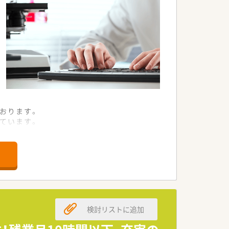
おります。
ています。
できます。
の経営を続けております。
る風土が根付いています。
くキャリアを築ける環境です。
検討リストに追加
休みが取りやすい環境です。
と体を休めることができます。