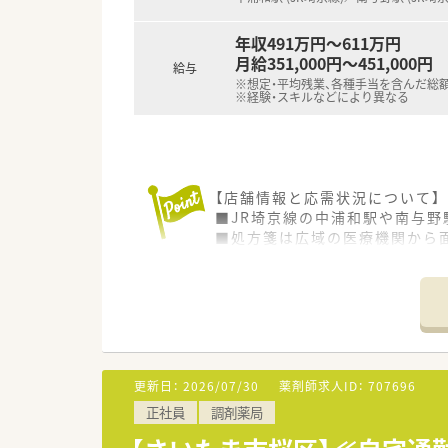
年収491万円～611万円
月給351,000円～451,000円
給与
※想定・平均残業、各種手当を含んだ総
※経験・スキルなどにより異なる
【店舗情報と応需状況について】
■JR埼京線の中浦和駅や南与野
■処方箋は広域の医療機関から面
■処方箋枚数が落ち着いている
【法人特徴について】
■埼玉県を中心にドラッグストア
■社長をはじめ経営陣も薬剤師
■売上高は年々向上しており、
更新日：
2026/07/30
薬剤師求人ID：
707696
【勤務実態について】
正社員
調剤薬局
■年間休日は122日と業界トッ
■残業は1分単位で計算され、月