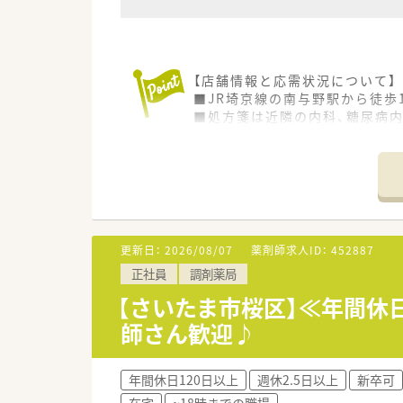
【店舗情報と応需状況について】
■JR埼京線の南与野駅から徒歩
■処方箋は近隣の内科、糖尿病内
■お互いに協力し合いながらス
【法人特徴について】
■医療コンサルティング事業を
■情報の透明性とフラットな組
■「希少性の高い薬局組織」を
更新日：
2026/08/07
薬剤師求人ID：
452887
【想定される業務内容】
正社員
調剤薬局
■今回は在宅業務をメインに担
■一般的な調剤業務や監査、服
【さいたま市桜区】≪年間休日
■将来的に経営に携わりたい方
師さん歓迎♪
【職場環境と雰囲気】
■フラットな人間関係を重視し
年間休日120日以上
週休2.5日以上
新卒可
■「青春」を大切にする文化が
在宅
~18時までの職場