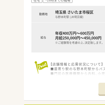
■一人ひとりを自立した大人と
埼玉県 さいたま市桜区
勤務地
与野本町駅 (JR埼京線)
年収400万円～600万円
月給250,000円～450,000円
給与
※ご経験等を考慮の上、決定致します。
【店舗情報と応需状況について】
■最寄り駅の与野本町駅からバス
■門前の医療機関から内科、小
■処方箋枚数は1日平均90～1
【法人特徴について】
■全国に約400店舗を展開して
■M&Aだけに頼らず、自社で
■現場出身の薬剤師が社長を務