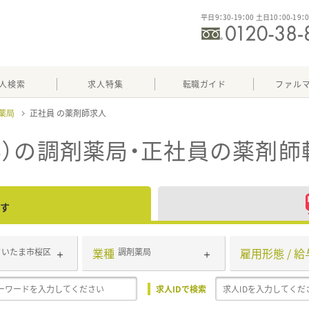
平日9：30-19：00 土日10：00-19：
人検索
求人特集
転職ガイド
ファル
薬局
正社員
）の調剤薬局・正社員
の薬剤師
す
業種
雇用形態 / 給
さいたま市桜区
調剤薬局
求人IDで検索