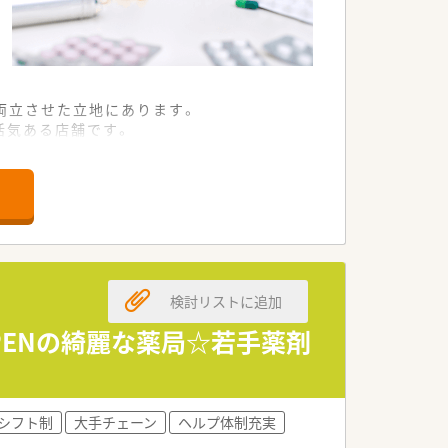
両立させた立地にあります。
活気ある店舗です。
固な信頼関係を築いています。
風が大きな特徴です。
る挑戦的な企業文化です。
検討リストに追加
域医療の最前線に携わります。
管理も重要な役割です。
OPENの綺麗な薬局☆若手薬剤
務も経験いただけます。
風通しの良い職場です。
シフト制
大手チェーン
ヘルプ体制充実
る温かな雰囲気があります。