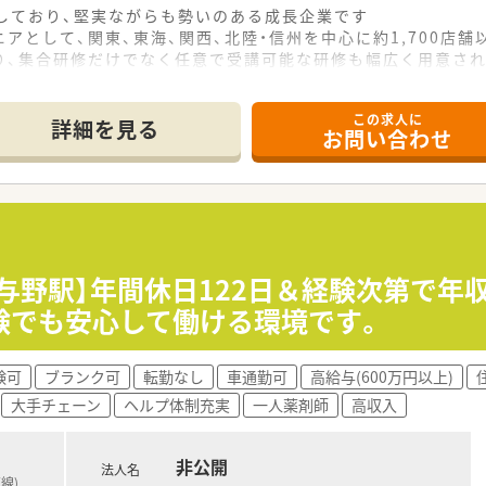
をしており、堅実ながらも勢いのある成長企業です
アとして、関東、東海、関西、北陸・信州を中心に約1,700店
り、集合研修だけでなく任意で受講可能な研修も幅広く用意さ
で活躍する従業員、将来経営幹部となる従業員など、薬剤師とし
この求人に
休み・19時までの勤務）どちらかの働き方を選択できます
詳細を見る
お問い合わせ
ール・クリニック併設店舗」「敷地内薬局」「訪問調剤特化型店
おり「訪問調剤特化型店舗」を50店舗以上、無菌調剤室は業界
「健康経営優良法人2023（大規模法人部門）認定」等を取得し
評価制度、キャリア支援制度等があるのも特徴です
与野駅】年間休日122日＆経験次第で年収
験でも安心して働ける環境です。
験可
ブランク可
転勤なし
車通勤可
高給与(600万円以上)
大手チェーン
ヘルプ体制充実
一人薬剤師
高収入
非公開
法人名
線)