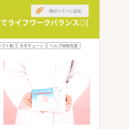
検討リストに追加
。
いています。
ででライフワークバランス◎|
ています。
シフト制
大手チェーン
ヘルプ体制充実
きます。
です。