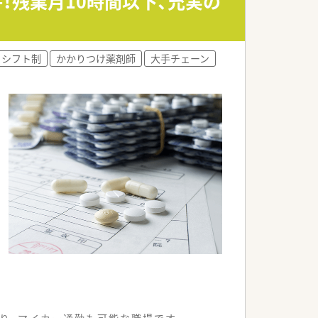
！残業月10時間以下、充実の
ワークライフバランスを保てます。
高年収を提示可能です。
シフト制
かかりつけ薬剤師
大手チェーン
万円の提示事例もございます。
チベーションを維持できます。