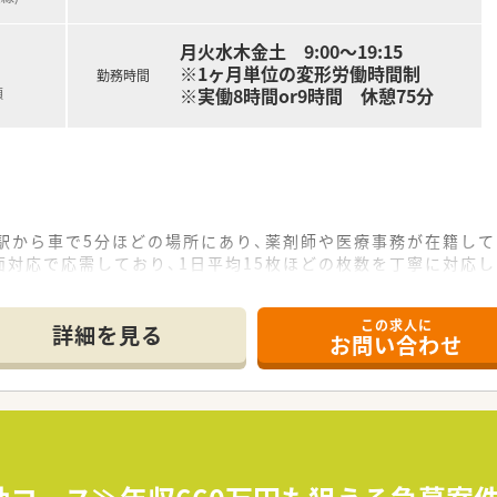
月火水木金土 9:00～19:15
※1ヶ月単位の変形労働時間制
勤務時間
※実働8時間or9時間 休憩75分
額
駅から車で5分ほどの場所にあり、薬剤師や医療事務が在籍して
対応で応需しており、1日平均15枚ほどの枚数を丁寧に対応し
ため、一人ひとりの患者様に対して時間をかけた服薬指導を実施
この求人に
詳細を見る
お問い合わせ
196店舗と調剤薬局54店舗を展開し、45年にわたり地域密着
資格を保有しているため、現場で働くスタッフの気持ちを尊重す
経営状況が非常に安定しているため、将来にわたって安心して長
プクラスの多さを誇り、有給休暇の平均取得日数も14日以上と
平均も11時間程度と抑制されているため、仕事の後はしっかり