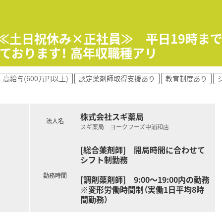
間程度と少なく、プライベートの時間も大切にできる環境です
非常に高く、スタッフ同士で助け合いながら取得する風土が根付
】≪土日祝休み×正社員≫ 平日19時ま
ト制のため、ご自身の予定に合わせて柔軟な働き方が可能となっ
ております！ 高年収職種アリ
め手に「薬局の雰囲気」を挙げるほど、働きやすい社風です。
高給与(600万円以上)
認定薬剤師取得支援あり
教育制度あり
の成長を尊重する伸び伸びとした環境で業務に取り組むことがで
非常に良好で、日々の疑義照会などもスムーズに行うことが可能
株式会社スギ薬局
法人名
スギ薬局 ヨークフーズ中浦和店
[総合薬剤師] 開局時間に合わせて
シフト制勤務
勤務時間
[調剤薬剤師] 9:00～19:00内の勤務
※変形労働時間制（実働1日平均8時
間勤務）