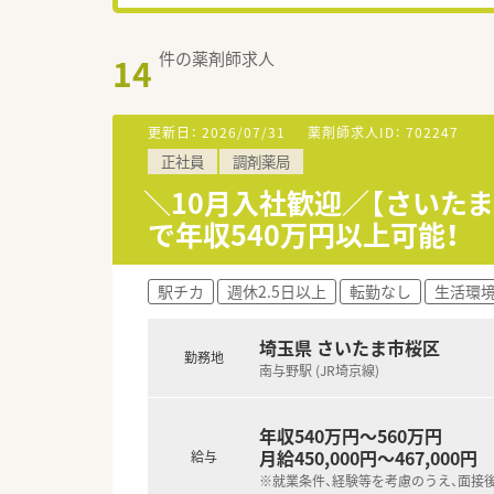
件の薬剤師求人
14
更新日：
2026/07/31
薬剤師求人ID：
702247
正社員
調剤薬局
＼10月入社歓迎／【さいたま
で年収540万円以上可能！
駅チカ
週休2.5日以上
転勤なし
生活環
埼玉県 さいたま市桜区
勤務地
南与野駅 (JR埼京線)
年収540万円～560万円
月給450,000円～467,000円
給与
※就業条件、経験等を考慮のうえ、面接