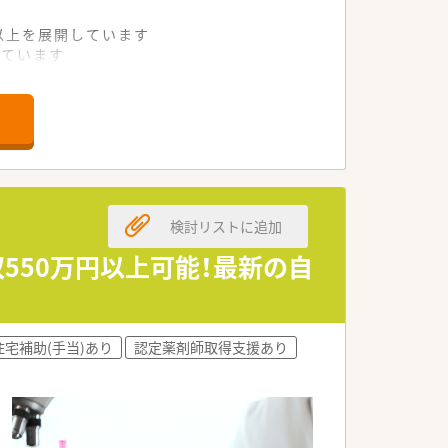
舗以上を展開しています
れています
て様々な活躍ができるフィールドを用意
舗」など様々な店舗を運営しています
最多の51店舗設置しています
一人ひとりが働きやすい環境が整備されて
検討リストに追加
550万円以上可能！最新の自
住宅補助(手当)あり
認定薬剤師取得支援あり