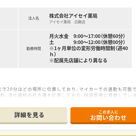
して信頼する文化が根付いており、過度な管理をせずに個人の裁
株式会社アイセイ薬局
法人名
アイセイ薬局 白鍬店
月火水金 9:00～17:00（休憩60分）
土 9:00～12:00（休憩00分）
※1ヶ月単位の変形労働時間制（週40
勤務時間
ｈ）
※配属先店舗により異なる
で20分ほどの場所に位置しており、マイカーでの通勤も可能
児科、消化器科の処方箋を応需しており、地域医療に貢献してい
00枚で、薬剤師は常時3名体制と余裕のある人員配置となってい
この求人に
詳細を見る
お問い合わせ
おり、医療モールは170店舗と業界トップクラスの店舗数を誇り
の新規医療モール開発を積極的に進めることで安定した成長を続
めており、女性が長く安心して働き続けられる企業を目指してい