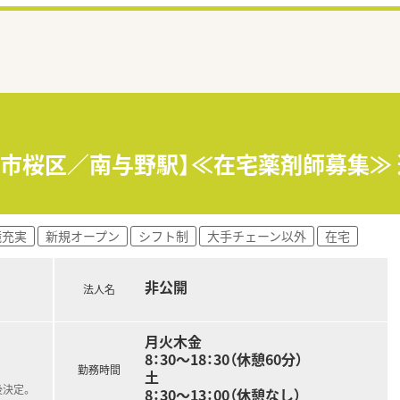
市桜区／南与野駅】≪在宅薬剤師募集≫ 
境充実
新規オープン
シフト制
大手チェーン以外
在宅
非公開
法人名
月火木金
8：30～18：30（休憩60分）
勤務時間
土
後決定。
8：30～13：00（休憩なし）