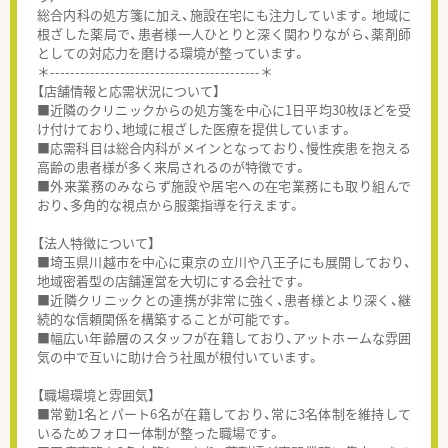
総合内科の処方箋に加え、施設在宅にも注力しています。地域に
根ざした薬局で、患者様一人ひとりと深く関わりながら、薬剤師
としての対応力を磨ける環境が整っています。
＊------------------------------------------＊
【店舗情報と応需状況について】
■近隣のクリニックからの処方箋を中心に1日平均30枚ほどを受
け付けており、地域に根ざした医療を提供しています。
■応需科目は総合内科がメインとなっており、慢性疾患を抱える
高齢の患者様が多く来局されるのが特徴です。
■外来業務のみならず施設や居宅への在宅業務にも取り組んで
おり、多角的な視点から服薬指導を行えます。
【法人特徴について】
■埼玉県川越市を中心に東京の立川や八王子にも展開しており、
地域密着型の店舗運営を大切にする会社です。
■近隣クリニックとの連携が非常に強く、患者様とより深く、継
続的な信頼関係を構築することが可能です。
■幅広い年齢層のスタッフが在籍しており、アットホームな雰囲
気の中で互いに助け合う社風が根付いています。
【職場環境と雰囲気】
■常勤1名とパート6名が在籍しており、常に3名体制を維持して
いるためフォロー体制が整った職場です。