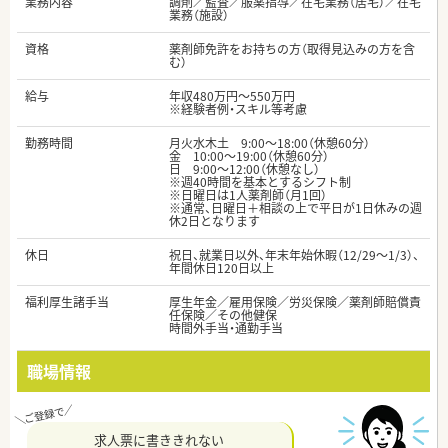
業務内容
調剤／監査／服薬指導／在宅業務（居宅）／在宅
業務（施設）
資格
薬剤師免許をお持ちの方（取得見込みの方を含
む）
給与
年収480万円～550万円
※経験者例・スキル等考慮
勤務時間
月火水木土 9:00～18:00（休憩60分）
金 10:00～19:00（休憩60分）
日 9:00～12:00（休憩なし）
※週40時間を基本とするシフト制
※日曜日は1人薬剤師（月1回）
※通常、日曜日＋相談の上で平日が1日休みの週
休2日となります
休日
祝日、就業日以外、年末年始休暇（12/29～1/3）、
年間休日120日以上
福利厚生諸手当
厚生年金／雇用保険／労災保険／薬剤師賠償責
任保険／その他健保
時間外手当・通勤手当
職場情報
求人票に書ききれない