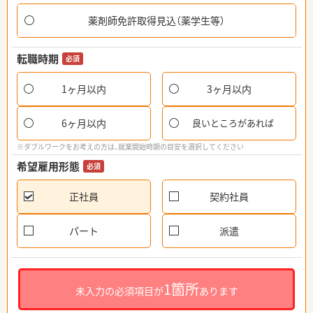
薬剤師免許取得見込（薬学生等）
転職時期
必須
1ヶ月以内
3ヶ月以内
6ヶ月以内
良いところがあれば
※ダブルワークをお考えの方は、就業開始時期の目安を選択してください
希望雇用形態
必須
正社員
契約社員
パート
派遣
1箇所
未入力の必須項目が
あります