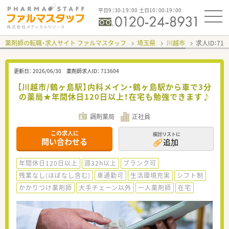
平日9：30-19：00 土日10：00-19：00
薬剤師の転職・求人サイト ファルマスタッフ
埼玉県
川越市
求人ID：71
更新日：
2026/06/30
薬剤師求人ID：
713604
【川越市/鶴ヶ島駅】内科メイン・鶴ヶ島駅から車で3分
の薬局★年間休日120日以上！在宅も勉強できます♪
調剤薬局
正社員
この求人に
検討リストに
問い合わせる
追加
年間休日120日以上
週32h以上
ブランク可
残業なし(ほぼなし含む)
車通勤可
生活環境充実
シフト制
かかりつけ薬剤師
大手チェーン以外
一人薬剤師
在宅