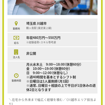
埼玉県 川越市
鶴ヶ島駅 (東武東上線)
勤務地
年収480万円～550万円
※経験者例・スキル等考慮
給与
非公開
法人名
月火水木土 9:00～18:00（休憩60分）
金 10:00～19:00（休憩60分）
日 9:00～12:00（休憩なし）
※週40時間を基本とするシフト制
勤務時間
※日曜日は1人薬剤師（月1回）
※通常、日曜日＋相談の上で平日が1日休みの週
休2日となります
＼在宅から外来まで幅広く経験を積む／（川越市エリア担当よ
り）