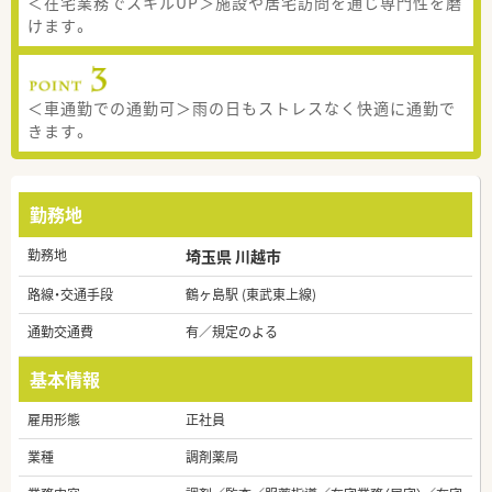
＜在宅業務でスキルUP＞施設や居宅訪問を通じ専門性を磨
けます。
＜車通勤での通勤可＞雨の日もストレスなく快適に通勤で
きます。
勤務地
勤務地
埼玉県 川越市
路線・交通手段
鶴ヶ島駅 (東武東上線)
通勤交通費
有／規定のよる
基本情報
雇用形態
正社員
業種
調剤薬局