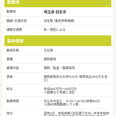
勤務地
勤務地
埼玉県 羽生市
路線・交通手段
羽生駅 (東武伊勢崎線)
通勤交通費
有／規定による
基本情報
雇用形態
正社員
業種
調剤薬局
業務内容
調剤／監査／服薬指導
資格
薬剤師免許をお持ちの方（取得見込みの方を含
む）
給与
年収480万円～600万円
※経験など考慮し決定
勤務時間
月火水木金土 8：30～18：00（休憩60分）
※週40時間勤務シフト制
休日
週休2日 有給休暇（法定通り付与）・年末年始休