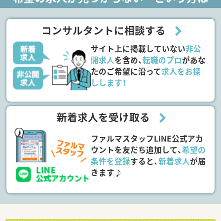
コンサルタントに相談する
サイト上に掲載していない
非公
開求人
を含め、
転職のプロ
があな
たのご希望に沿って
求人をお探
しします！
新着求人を受け取る
ファルマスタッフLINE公式アカ
ウントを友だち追加して、
希望の
条件を登録
すると、
新着求人
が届
きます♪