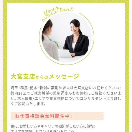
大宮支店
メッセージ
からの
埼玉・群馬・栃木・新潟の薬剤師求人は大宮支店にお任せください！
都内23区でご就業希望の薬剤師さんもお気軽にご相談くださいま
せ。求人情報・エリアや業界動向についてコンサルタントより詳し
くご説明いたします。
お仕事相談会無料開催中！
更に、お忙しい方やキャリアの棚卸がしたい方に朗報!
エリアを熟知したコンサルタントによる、