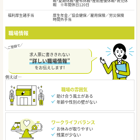
暇・夏期休暇・慶弔休暇・産前産後休暇・育児休
暇 ※年間休日120日
福利厚生諸手当
厚生年金／協会健保／雇用保険／労災保険
時間外手当
職場情報
求人票に書ききれない
“詳しい職場情報”
をお伝えします！
職場の雰囲気
助け合う風土がある
年齢や性別の壁がない
ワークライフバランス
お休みが取りやすい
残業が少ない