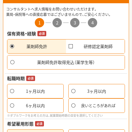
コンサルタントへ求人情報をお問い合わせいただけます。
薬局・病院等への直接応募ではございませんので、ご安心ください。
1
2
3
4
保有資格・経験
必須
薬剤師免許
研修認定薬剤師
薬剤師免許取得見込（薬学生等）
転職時期
必須
1ヶ月以内
3ヶ月以内
6ヶ月以内
良いところがあれば
※ダブルワークをお考えの方は、就業開始時期の目安を選択してください
希望雇用形態
必須