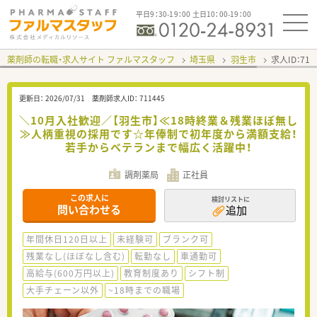
平日9：30-19：00 土日10：00-19：00
薬剤師の転職・求人サイト ファルマスタッフ
埼玉県
羽生市
求人ID：71
更新日：
2026/07/31
薬剤師求人ID：
711445
＼10月入社歓迎／【羽生市】≪18時終業＆残業ほぼ無し
≫人柄重視の採用です☆年俸制で初年度から満額支給！
若手からベテランまで幅広く活躍中！
調剤薬局
正社員
この求人に
検討リストに
問い合わせる
追加
年間休日120日以上
未経験可
ブランク可
残業なし(ほぼなし含む)
転勤なし
車通勤可
高給与(600万円以上)
教育制度あり
シフト制
大手チェーン以外
~18時までの職場