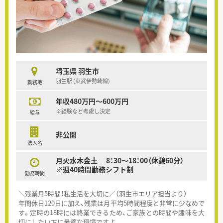
埼玉県 羽生市
羽生駅 (東武伊勢崎線)
勤務地
年収480万円～600万円
※経験など考慮し決定
給与
非公開
法人名
月火水木金土 8：30～18：00（休憩60分）
※週40時間勤務シフト制
勤務時間
＼残業月5時間！私生活を大切に／（羽生市エリア担当より）
年間休日120日に加え、残業は月平均5時間程度と非常に少なめで
す。定時の18時には終業できるため、ご家族との時間や趣味を大
切にしたい方に最適な環境ですよ。