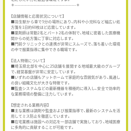
＊------------------------------------------＊
【店舗情報と応需状況について】
■羽生駅から車で5分の場所にあり、内科や小児科など幅広い処
方箋を1日約60枚ほど応需しています。
■薬剤師は常勤2名とパート2名の体制で、地域に密着した医療機
関からの処方箋に丁寧に対応します。
■門前クリニックとの連携が非常にスムーズで、落ち着いた環境
の中で服薬指導に集中できる職場です。
【法人特徴について】
■埼玉県北部を中心に25店舗を展開する地域最大級のグループ
で、経営基盤が非常に安定しています。
■いずれの店舗もアットホームで家庭的な雰囲気があり、風通し
の良い組織文化が大きな特徴です。
■監査システムなどの最新機器を積極的に導入し、安全で効率的
な業務環境の整備に注力しています。
【想定される業務内容】
■主な業務は調剤や監査および服薬指導で、最新のシステムを活
用してミス防止を徹底しています。
■在宅業務は施設への対応を一部店舗で実施しており、地域医療
に多角的に貢献することが可能です。