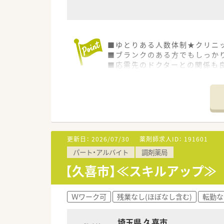
■ゆとりある人数体制★クリニ
■ブランクのある方でもしっか
■応需先のドクターとの関係も
■内科と整形外科をメインに応
■外来の他、個人在宅も対応中
・・＊ 企業の特徴 ＊・・
■1店舗経営のいわゆる個人薬
■お休みをとりやすい環境作り
■研修体制がきちんと整ってい
更新日：
2026/07/30
薬剤師求人ID：
191601
パート・アルバイト
調剤薬局
【久喜市】≪スキルアップ≫
Ｗワーク可
残業なし(ほぼなし含む)
転勤な
埼玉県 久喜市