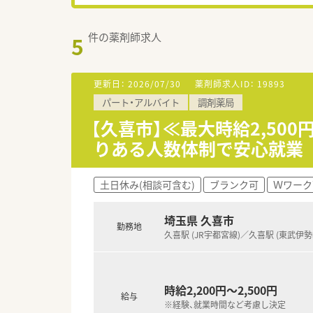
件の薬剤師求人
5
更新日：
2026/07/30
薬剤師求人ID：
19893
パート・アルバイト
調剤薬局
【久喜市】≪最大時給2,50
りある人数体制で安心就業
土日休み(相談可含む)
ブランク可
Ｗワーク
埼玉県 久喜市
勤務地
久喜駅 (JR宇都宮線)／久喜駅 (東武伊勢
時給2,200円～2,500円
給与
※経験、就業時間など考慮し決定