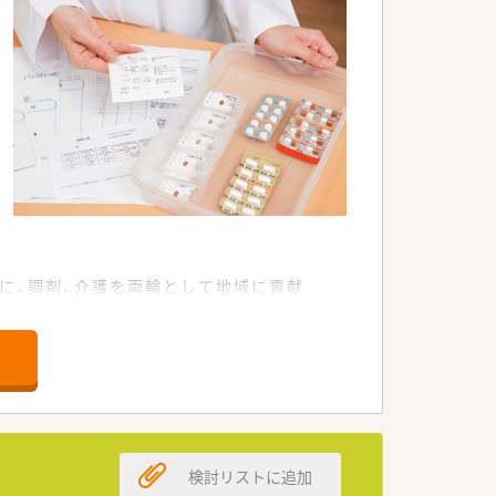
に、調剤、介護を両輪として地域に貢献
ージャーと連携し、患者さまのご自宅や各
。
の経験のない方も、集合研修、ＯＪＴを
検討リストに追加