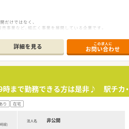
開だけではなく、
売事業など、幅広く事業を展開している企業です。
ており、長く落ち着いて勤務できます。
すい環境が整っています。
この求人に
の気持ちを理解してくれる職場です。
詳細を見る
お問い合わせ
」がございます。
んをお持ちの方も働きやすい環境です。
 19時まで勤務できる方は是非♪ 駅チカ
あり
在宅
非公開
法人名
崎線)