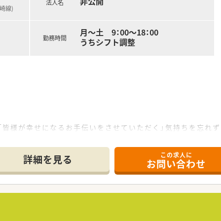
非公開
法人名
崎線)
月～土 9：00～18：00
勤務時間
うちシフト調整
「皆様が幸せになるお手伝いをさせていただく」気持ちを忘れず
式会社サンテでは、医師、訪問看護師、施設スタッフやケアマネ
この求人に
けし、薬剤管理、お薬に関するご説明やご相談に応じています
詳細を見る
お問い合わせ
企業で勤務経験のある中途採用の薬剤師の方も歓迎します。調剤
けます。
なスタッフが親身になって指導します。