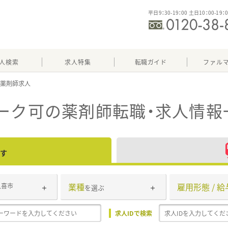
平日9：30-19：00 土日10：00-19：
人検索
求人特集
転職ガイド
ファル
ーク可
の薬剤師転職・求人情報
す
業種
雇用形態 / 給
久喜市
を選ぶ
求人IDで検索