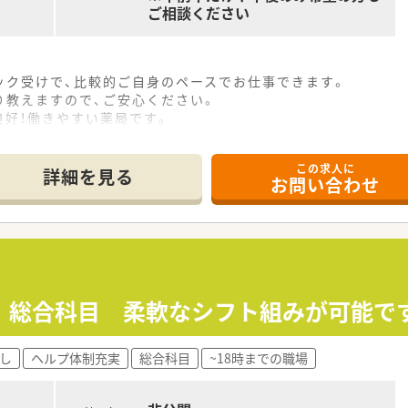
ご相談ください
ック受けで、比較的ご自身のペースでお仕事できます。
り教えますので、ご安心ください。
良好！働きやすい薬局です。
需しております
この求人に
詳細を見る
お問い合わせ
局になります。ゆったりと勤務したい方におすすめです♪
を推進しております。
る企業です。
 総合科目 柔軟なシフト組みが可能です
し
ヘルプ体制充実
総合科目
~18時までの職場