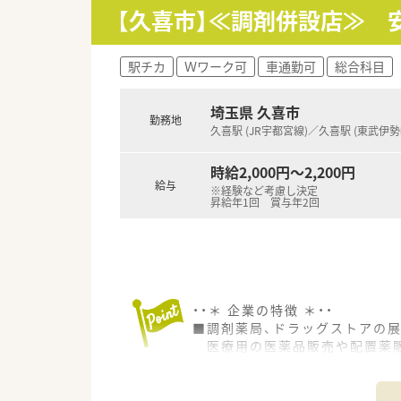
【久喜市】≪調剤併設店≫ 
駅チカ
Ｗワーク可
車通勤可
総合科目
埼玉県 久喜市
勤務地
久喜駅 (JR宇都宮線)／久喜駅 (東武伊勢
時給2,000円～2,200円
給与
※経験など考慮し決定
昇給年1回 賞与年2回
・・＊ 企業の特徴 ＊・・
■調剤薬局、ドラッグストアの展
医療用の医薬品販売や配置薬販
■就業規則がきちんと整備され
■労働組合があるので、働きや
■社長が薬剤師のため、薬剤師