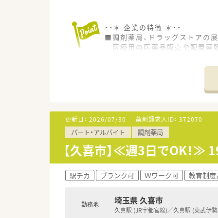
・・＊ 企業の特徴 ＊・・
■調剤薬局、ドラッグストアの展
医療用の医薬品販売や配置薬販
■就業規則がきちんと整備され
■労働組合があるので、働きや
■社長が薬剤師のため、薬剤師
■「育児休業制度」や「時短制度
育休復帰率は80％と、お子さ
更新日：
2026/07/30
薬剤師求人ID：
372070
パート・アルバイト
調剤薬局
【久喜市】≪週3日でOK！≫
駅チカ
ブランク可
Ｗワーク可
教育制度
埼玉県 久喜市
勤務地
久喜駅 (JR宇都宮線)／久喜駅 (東武伊勢