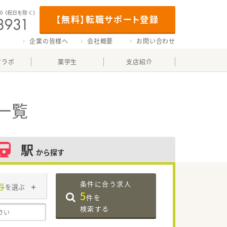
00
（祝日を除く）
【無料】転職サポート登録
企業の皆様へ
会社概要
お問い合わせ
マラボ
薬学生
支店紹介
一覧
駅
から探す
条件に合う求人
与
を選ぶ
5
件を
検索する