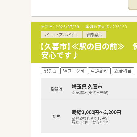
■研修制度が整備されているた
調剤未経験の方も、知識・スキ
更新日：
2026/07/30
薬剤師求人ID：
226169
パート・アルバイト
調剤薬局
【久喜市】≪駅の目の前≫ 
安心です♪
駅チカ
Ｗワーク可
車通勤可
総合科目
埼玉県 久喜市
勤務地
南栗橋駅 (東武日光線)
時給2,000円～2,200円
給与
※経験など考慮し決定
昇給年1回 賞与年2回