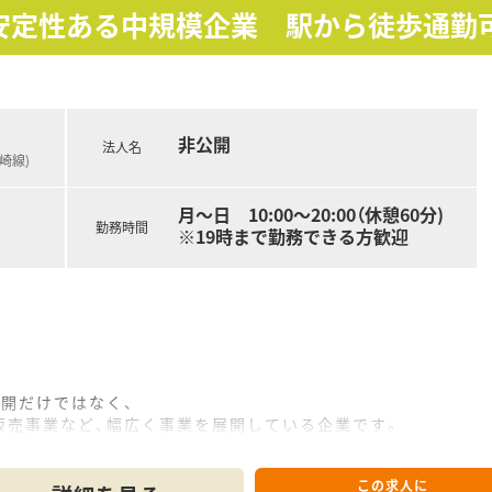
安定性ある中規模企業 駅から徒歩通勤
非公開
法人名
崎線)
月～日 10:00～20:00（休憩60分)
勤務時間
※19時まで勤務できる方歓迎
開だけではなく、
売事業など、幅広く事業を展開している企業です。
ており、長く落ち着いて勤務できます。
すい環境が整っています。
この求人に
の気持ちを理解してくれる職場です。