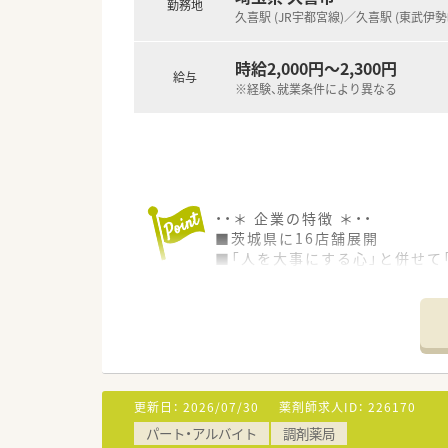
勤務地
久喜駅 (JR宇都宮線)／久喜駅 (東武伊勢
時給2,000円～2,300円
給与
※経験、就業条件により異なる
・・＊ 企業の特徴 ＊・・
■茨城県に16店舗展開
■「人を大事にする心」と併せて
できる企業を目指しています。
■～在宅医療への取り組み～株
種高齢者施設を訪問、お薬をお届
■新卒薬剤師はもちろん、他の
通してスキルアップしていただ
家庭的な環境のなかで経験豊か
更新日：
2026/07/30
薬剤師求人ID：
226170
パート・アルバイト
調剤薬局