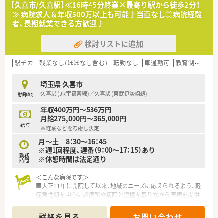
【こんな取り組みをしています】
【久喜市/久喜駅】≪16時45分終業×最寄り駅から徒歩2分！
■AI薬歴の導入を推進しており、薬剤師の業務負担を軽減し効率
≫ 病院求人＆年収500万以上も可能♪当直なし◎病院経験
化を図っています。
者、長期就業できる方歓迎♪
■e-ラーニングの補助制度や階層別研修など、スキルアップを支
援する教育体制が充実です。
検討リストに追加
■リフィル処方箋やオンライン資格確認にもいち早く対応し、新
しい仕組みを導入しています。
駅チカ
残業なし(ほぼなし含む)
転勤なし
車通勤可
教育制度あり
埼玉県 久喜市
久喜駅 (JR宇都宮線)／久喜駅 (東武伊勢崎線)
勤務地
年収400万円～536万円
月給275,000円～365,000円
給与
※経験などを考慮し決定
月～土 8：30～16：45
※週1回程度、遅番（9：00～17：15）あり
勤務
※休憩時間は法定通り
時間
＜こんな病院です＞
■大正11年に開院して以来、地域のニーズに応えられるよう、軽
症急性期を中心に診療所や病院と連携を取りながら医療を提供
しています。
■充実した研修によるバックアップあり！若手で経験が浅い方も
詳細を見る
お問い合わせ