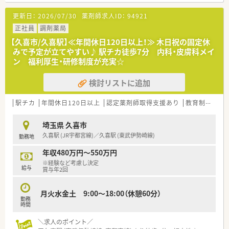
埼玉県内では約20店舗展開しています。
■各種研修制度が充実。
更新日：
2026/07/30
薬剤師求人ID：
94921
医薬の専門知識から調剤業務・服薬指導などの実務的な内容、
マネジメントに関する内容までOJT研修や全体研修といった各
正社員
調剤薬局
種研修を通して、しっかりと学ぶことができます。
【久喜市/久喜駅】≪年間休日120日以上！≫ 木日祝の固定休
■e‐ラーニングもあり、ご自身のペースで知識をブラッシュア
みで予定が立てやすい♪ 駅チカ徒歩7分 内科・皮膚科メイ
ップできます。
ン 福利厚生・研修制度が充実☆
検討リストに追加
駅チカ
年間休日120日以上
認定薬剤師取得支援あり
教育制度あり
埼玉県 久喜市
久喜駅 (JR宇都宮線)／久喜駅 (東武伊勢崎線)
勤務地
年収480万円～550万円
※経験など考慮し決定
給与
賞与年2回
月火水金土 9:00～18:00（休憩60分）
勤務
時間
＼求人のポイント／