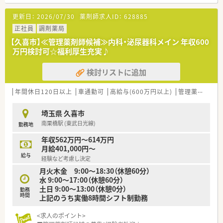
【法人特徴について】
更新日：
2026/07/30
薬剤師求人ID：
628885
■東京都と埼玉県エリアに10店舗以上の調剤薬局を展開し、地
域医療の受け皿となることを目指しています。
正社員
調剤薬局
■会社全体で在宅医療に積極的に取り組み、薬局に来ることが困
【久喜市】≪管理薬剤師候補≫内科・泌尿器科メイン 年収600
難な患者様への対応体制を整えています。
万円検討可☆福利厚生充実♪
■セルフメディケーションにも取り組み、処方箋調剤だけでなく
予防医学で地域住民の健康長寿を推進しています。
検討リストに追加
【求人情報について】
■経験や能力に応じて年収480万円から600万円が提示され、
年間休日120日以上
車通勤可
高給与(600万円以上)
管理薬剤師
教
600万円以上も検討可能な高給与案件です。
■年間休日120日以上を確保しており、夏期・年末年始・リフレッ
埼玉県 久喜市
シュ休暇など休暇制度が充実しています。
南栗橋駅 (東武日光線)
勤務地
■時間外手当は15時間分の固定残業代を含み、超過分は1分単位
で別途支給される明確な給与体系です。
年収562万円～614万円
月給401,000円～
給与
経験など考慮し決定
月火木金 9:00～18:30（休憩60分）
水 9:00～17:00（休憩60分）
土日 9:00～13:00（休憩0分）
勤務
時間
上記のうち実働8時間シフト制勤務
<求人のポイント>