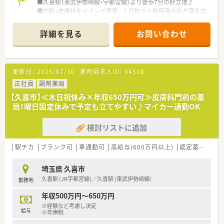
■久喜駅（東武伊勢崎線・宇都宮線）より徒歩7分の好立地♪
■内科・皮膚科をメインの薬局。１日約８０枚程度の処方箋を応
需しています。
■木曜・日祝の固定休み！予定が立てやすい環境です。
詳細を見る
お問い合わせ
■年間休日120日以上！休日数も多くしっかりお休みが取得でき
ます☆
＜こんな会社です＞
更新日：
2026/07/30
薬剤師求人ID：
94508
■福岡県ほか全国に約100店舗展開中のチェーン薬局です。
■社員の定着率が非常に高く、特に福岡では評判のよい会社で
正社員
調剤薬局
す。
【久喜市】≪木日祝休み×年収650万円可≫皮膚科門前の薬
■幅広い年齢層の方がご活躍中で、とてもチームワークが良く活
局！曜日固定休みで予定も立てやすい♪マイカー通勤OK
気のある職場です。
■全国に展開しておりますが、無理な異動はございません。
検討リストに追加
＜充実の研修制度＞
■週に1回の薬剤師会研修、年に1回の社内学術研修、随時メーカ
駅チカ
ブランク可
車通勤可
高給与(600万円以上)
認定薬剤師取得支援あり
ーを招いての新薬勉強会を実施。また、接遇やマナー研修制度も
あります。
埼玉県 久喜市
■学術大会等に参加する場合はレポート出せば交通費や宿泊費
久喜駅 (JR宇都宮線)／久喜駅 (東武伊勢崎線)
勤務地
まで会社が補助されています。
年収500万円～650万円
※経験など考慮し決定
給与
※年俸制