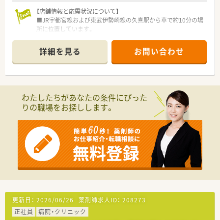
【店舗情報と応需状況について】
■JR宇都宮線および東武伊勢崎線の久喜駅から車で約10分の場
所に位置しています。
■内科や小児科を中心に総合科目を応需しており、1日の処方箋
枚数は約70枚です。
詳細を見る
お問い合わせ
■薬剤師は常時2～3名体制で、調剤補助者も在籍し協力しなが
ら業務を進めています。
【法人特徴について】
■創業から70年以上の歴史を持ち、首都圏に19店舗の調剤薬局
わたしたちがあなたの条件にぴった
を堅実に展開しています。
りの職場をお探しします。
■大手医薬品卸のグループ企業であり、安定した経営基盤と充実
の福利厚生が魅力です。
■「顧客第一主義」を理念とし、治療から予防までを支える地域
のかかりつけ薬局です。
【勤務実態について】
■完全週休2日制で、夏季休暇や年末年始休暇もあり、しっかり
と休息を取れる環境です。
■1分単位で残業代が支給され、月平均の残業時間も約7時間40
分と少なめです。
■有給休暇の取得率は75%を超えており、休みを取得しやすい風
更新日：
2026/06/26
薬剤師求人ID：
208273
土が根付いています。
正社員
病院・クリニック