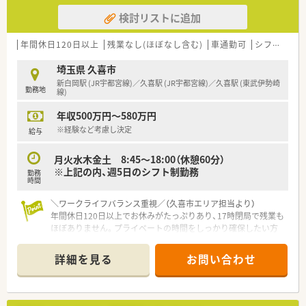
検討リストに追加
年間休日120日以上
残業なし(ほぼなし含む)
車通勤可
シフト制
埼玉県 久喜市
新白岡駅 (JR宇都宮線)／久喜駅 (JR宇都宮線)／久喜駅 (東武伊勢崎
勤務地
線)
年収500万円～580万円
※経験など考慮し決定
給与
月火水木金土 8:45～18:00（休憩60分）
※上記の内、週5日のシフト制勤務
勤務
時間
＼ワークライフバランス重視／（久喜市エリア担当より）
年間休日120日以上でお休みがたっぷりあり、17時閉局で残業も
ほぼありません。プライベートの時間をしっかり確保したい方
に自信を持っておすすめできる環境です。
＊------------------------------------------＊
詳細を見る
お問い合わせ
【店舗情報と応需状況について】
■最寄り駅である久喜駅や新白岡駅から車で8分ほどの場所にあ
り、広々とした駐車場も完備されています。
■近隣の病院から精神科と心療内科をメインに、1日あたり約