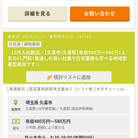
■年2回の賞与支給や定期的な昇給制度が整っているため、入社
■近隣の眼科クリニックからの処方箋を主に応需しており、1日
後も安定した収入アップを目指せます。
あたりの処方箋枚数は約50枚です。
詳細を見る
お問い合わせ
■薬剤師は常勤1名と複数の非常勤スタッフが在籍しており、協
力しながら業務を進める体制が整っています。
【法人特徴について】
更新日：
2026/07/31
薬剤師求人ID：
197545
■埼玉県内、特に本社のある羽生市を中心に20店舗以上の調剤
薬局をドミナント展開している企業です。
正社員
調剤薬局
■「地域医療に貢献するかかりつけ薬局」をビジョンとして掲
＼10月入社歓迎／【久喜市/久喜駅】年収500万～580万！人
げ、患者様一人ひとりと向き合っています。
気のCL門前！風通しの良い社風で在宅業務も学べる地域密
■クリニックや医院の門前に店舗を構えることが多く、特定の領
着型薬局です☆
域で専門性を深めていくことができます。
検討リストに追加
【職場環境と雰囲気】
■20~30代の若手薬剤師さんを中心に幅広い年代の方が活躍し
ております
車通勤可
認定薬剤師取得支援あり
シフト制
大手チェーン以外
在
■ドミナント展開のため店舗間の距離が近く、ヘルプ体制などを
通じて他店舗スタッフとの交流も活発です。
埼玉県 久喜市
■現場経験が豊富な採用担当者が親身に相談に乗るなど、会社全
久喜駅 (JR宇都宮線)／久喜駅 (東武伊勢崎線)
勤務地
体で職員をサポートする風土があります。
年収480万円～580万円
※年齢、経験により異なる
給与
月火木金土 8:30-19:00（休憩60分）