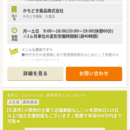
るイベントも開催しています。
かちどき薬品株式会社
法人
かちどき薬局 久喜店
名
月～土日 9:00～18:00/10:00～19:00(休憩60分)
※1ヵ月単位の変形労働時間制（週40時間）
勤務
時間
≪こんな薬局です≫
■世代交代の過渡期にあり管理薬剤師をはじめとして多数のキ
ャリアを選択出来きます。
＜キャリアデザイン例＞
詳細を見る
お問い合わせ
管理薬剤師・専門薬剤師・ラウンダー・マネージャー・教育研修・人
事・経営戦略・企画・開発まで多数選択することが出来ます。
＼こんな企業です／
更新日：
2026/07/30
薬剤師求人ID：
708770
東京都をメインに埼玉県、神奈川県に展開する20店舗規模の保
険薬局です。
正社員
調剤薬局
健康の総合案内所として地域医療を提供しています。
【久喜市】≪関西の企業で店舗異動なし◎≫年間休日120日
■1950年に勝鬨橋のたもとで町の小さな薬局として開局。
以上！独立支援制度もございます♪勤務で年収600万円まで
創業以来70年以上、長きに渡り地域医療に貢献して参りまし
可能★
た。
■「顧客第一主義」としてご利用者に満足頂く為に何をすべきか