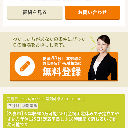
■ドライブスルー対応可能薬局！
■外来以外に在宅医療にも力を入れており、幅広いスキルを身に
詳細を見る
お問い合わせ
着ける事が可能です
■
わたしたちがあなたの条件にぴった
りの職場をお探しします。
更新日：
2026/07/30
薬剤師求人ID：
363016
正社員
調剤薬局
【久喜市】≪年収600万可能！≫月金祝固定休みで予定立てや
すい♬年休125日！定着率良し♪18時閉局で落ち着いて勤
務可能です