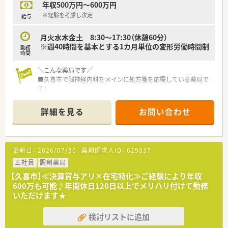
年収500万円～600万円
※経験を考慮し決定
給与
月火水木金土 8:30～17:30（休憩60分）
※週40時間を基本とする1カ月単位の変形労働時間制
勤務
時間
＼こんな薬局です／
■久喜市で脳神経内科をメインに処方箋を応需している薬局で
す！
■在宅にも積極的な薬局で、外来とバランス良くスキルを磨いて
いただけます☆
詳細を見る
お問い合わせ
■実力主義の給与体系・評価制度を導入！キャリア志向の方にも
オススメです☆
■ご経験に応じて年収500～600万円にて検討可能です！
■年間休日120日以上！休日数も充実しています♪
更新日：
2026/07/30
薬剤師求人ID：
629837
■マイカー通勤も可能です♪
正社員
調剤薬局
＼こんな会社です／
【久喜市】≪決算賞与アリ×在宅特化≫ご経験により年収
■大阪・京都・茨城・埼玉にて4店舗、グループ内で16店舗の調剤
600万も可能♪年間休日120日以上でメリハリ付けて勤務
薬局を運営する会社です。
いただけます★
■2008年設立『For The Patient ～総ては患者様の為に～』を企
業理念としています。
検討リストに追加
■出店形態はマンツーマン型が多く、患者様のご家族各世代から
処方箋を応需する地域密着型の薬局です。