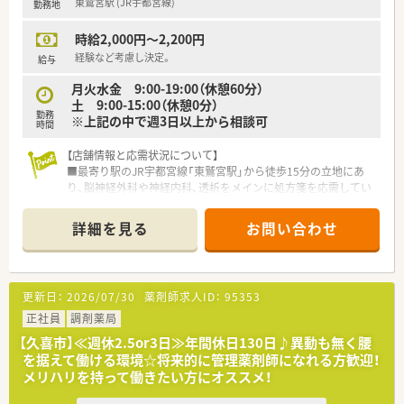
東鷲宮駅 (JR宇都宮線)
勤務地
時給2,000円～2,200円
経験など考慮し決定。
給与
月火水金 9:00-19:00（休憩60分）
土 9:00-15:00（休憩0分）
勤務
※上記の中で週3日以上から相談可
時間
【店舗情報と応需状況について】
■最寄り駅のJR宇都宮線「東鷲宮駅」から徒歩15分の立地にあ
り、脳神経外科や神経内科、透析をメインに処方箋を応需してい
ます。
■1日の処方箋枚数は約70枚から80枚ほどで、常時2名から3名
詳細を見る
お問い合わせ
の薬剤師体制を整えており、一人ひとりに寄り添った対応が可能
です。
■薬局内には常勤薬剤師が2名とパート薬剤師が3名、さらに専
任の事務スタッフも2名在籍しており、安定した店舗運営を続け
更新日：
2026/07/30
薬剤師求人ID：
95353
ています。
正社員
調剤薬局
【法人特徴について】
【久喜市】≪週休2.5or3日≫年間休日130日♪異動も無く腰
■埼玉県内にて調剤薬局を4店舗展開しており、設立から約35年
を据えて働ける環境☆将来的に管理薬剤師になれる方歓迎！
の歴史を持つ地域密着型の企業として、地元の方々に親しまれて
メリハリを持って働きたい方にオススメ！
います。
■社長自らが積極的に現場に入り業務を行うなど、年齢や立場に