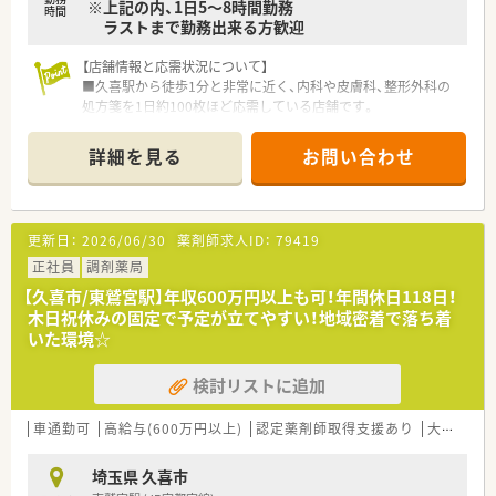
※上記の内、1日5～8時間勤務
■病院での勤務経験を活かしたい方！
時間
ラストまで勤務出来る方歓迎
【店舗情報と応需状況について】
■久喜駅から徒歩1分と非常に近く、内科や皮膚科、整形外科の
処方箋を1日約100枚ほど応需している店舗です。
■常勤の薬剤師が3名体制で勤務しており、在宅業務にも積極的
に取り組むなど地域に根ざした運営を行っています。
詳細を見る
お問い合わせ
■皮膚科や整形外科など幅広い科目を扱っており、多岐にわたる
処方経験を積むことができる環境が整っています。
【法人特徴について】
更新日：
2026/06/30
薬剤師求人ID：
79419
■大阪を拠点に埼玉や神奈川など広域で展開しており、地域密着
型のかかりつけ薬局を目指している法人です。
正社員
調剤薬局
■社長がＭＲ出身ということもあり、蓄積された豊富な情報をも
【久喜市/東鷲宮駅】年収600万円以上も可！年間休日118日！
とに独立開業の支援も積極的に行っています。
木日祝休みの固定で予定が立てやすい！地域密着で落ち着
■かかりつけ薬剤師のノルマは一切設けず、患者様ファーストの
いた環境☆
考え方を全店舗で共有して運営しています。
検討リストに追加
【勤務実態について】
■社労士が一人ひとりの勤務状況を厳密に管理しており、不必要
な残業が発生しないよう工夫されています。
車通勤可
高給与(600万円以上)
認定薬剤師取得支援あり
大手チェーン以外
■店舗間の応援体制を支えるラウンダーも在籍しているため、有
給休暇や産育休も取得しやすい環境です。
埼玉県 久喜市
■夜間の時間帯に勤務できるパートの方も募集しており、それぞ