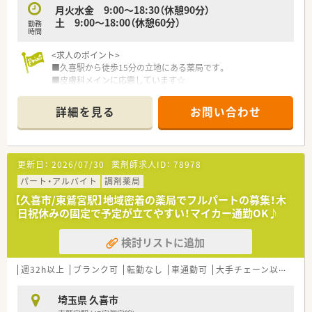
月火水金 9:00～18:30（休憩90分）
土 9:00～18:00（休憩60分）
勤務
時間
<求人のポイント>
■久喜駅から徒歩15分の立地にある薬局です。
■皮膚科メインに応需しています☆
■木・日祝が固定休みになります。
■経験により年収650万円検討可能☆
詳細を見る
お問い合わせ
■マイカー通勤も相談可能です！
<こんな会社です>
■るグループ全体で1都4県に30店舗以上の調剤薬局を展開して
更新日：
2026/07/30
薬剤師求人ID：
78978
いる会社です。
■アットホームで風通しのいい社風が魅力★社員の皆様が笑顔
パート・アルバイト
調剤薬局
で仕事ができる職場であること、また、その薬局だけではなく他
【久喜市/東鷲宮駅】地域密着の薬局でフルパートの募集！木
の薬局の社員同士での交流や気軽に相談や知識の共有などを行
日祝休みの固定で予定が立てやすい！マイカー通勤OK♪
なっています。
■産休・育休取得実績有！女性も長く働ける環境です。
検討リストに追加
■地域の皆様に愛される薬局を目指しています。
週32h以上
ブランク可
転勤なし
車通勤可
大手チェーン以外
埼玉県 久喜市