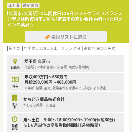
型のかかりつけ薬局を目指している法人です。
正社員
調剤薬局
■社長がＭＲ出身ということもあり、蓄積された豊富な情報をも
【久喜市/久喜駅】≪年間休日125日≫ワークライフバランス
とに独立開業の支援も積極的に行っています。
◎育児休暇復帰率100％！定着率の高い会社 内科・小児科メ
■かかりつけ薬剤師のノルマは一切設けず、患者様ファーストの
インの薬局☆
考え方を全店舗で共有して運営しています。
検討リストに追加
【求人情報について】
■想定年収は450万円から600万円程度となっており、これまで
のご経験やスキルを十分に考慮し決定します。
駅チカ
年間休日120日以上
ブランク可
高給与(600万円以上)
認定
■完全週休2日制で年間休日は120日から125日と非常に多く、
仕事と私生活を両立しやすい求人です。
埼玉県 久喜市
■未経験者やブランクのある方も受け入れ実績が豊富にあり、ベ
久喜駅 (JR宇都宮線)／久喜駅 (東武伊勢崎線)
勤務地
テラン層による丁寧な教育体制が整っています。
年収400万円～650万円
【勤務実態について】
月給290,000円～468,000円
■社労士が一人ひとりの勤務状況を厳密に管理しており、不必要
給与
※年齢、経験、能力、就業条件を考慮の上、規定により決定
な残業が発生しないよう工夫されています。
■店舗間の応援体制を支えるラウンダーも在籍しているため、有
かちどき薬品株式会社
給休暇や産育休も取得しやすい環境です。
法人
かちどき薬局 久喜店
■夜間の時間帯に勤務できるパートの方も募集しており、それぞ
名
れのライフスタイルに合わせた働き方が可能です。
月～土日 9:00～18:00/10:00～19:00(休憩60分)
※1ヵ月単位の変形労働時間制（週40時間）
勤務
時間