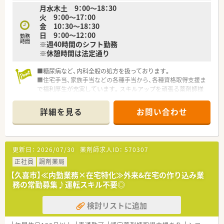
月水木土 9：00～18：30
火 9：00～17：00
金 10：30～18：30
日 9：00～12：00
勤務
時間
※週40時間のシフト勤務
※休憩時間は法定通り
■糖尿病など、内科全般の処方を扱っております。
■住宅手当、家族手当などの各種手当から、各種資格取得支援ま
で福利厚生が充実しています。スキルアップを頑張る薬剤師様
を全面バックアップする会社です。
■マネジメント研修などもございます。キャリア志向の方にも
詳細を見る
お問い合わせ
おすすめです。
・・＊ 薬局の特徴 ＊・・
■埼玉県を中心に、東京都・千葉県・神奈川県・大阪府に店舗展開
更新日：
2026/07/30
薬剤師求人ID：
570307
する薬局グループです。埼玉県内では約25店舗展開しています。
■各種研修制度が充実しています。医薬の専門知識から調剤業
正社員
調剤薬局
務・服薬指導などの実務的な内容、マネジメントに関する内容ま
【久喜市】≪内勤業務×在宅特化≫外来&在宅の作り込み業
で、OJT研修や全体研修といった各種研修を通してしっかり学ぶ
務の常勤募集♪運転スキル不要◎
ことができます。
■e‐ラーニングもあり、ご自身のペースで知識をブラッシュア
検討リストに追加
ップできます。