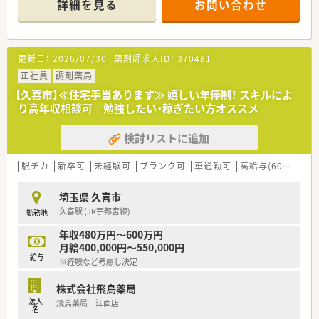
詳細を見る
お問い合わせ
創業以来70年以上、長きに渡り地域医療に貢献して参りまし
た。
■「顧客第一主義」としてご利用者に満足頂く為に何をすべきか
を常に考え、
更新日：
2026/07/30
薬剤師求人ID：
370481
皆様の健康の為に調剤を通じて「治療から予防」を柱としてい
ます。
正社員
調剤薬局
■「元気とかがやきをかちどき薬局で」を合言葉に医療品のお渡
【久喜市】≪住宅手当あります≫ 嬉しい年俸制！ スキルによ
しだけでなく、
り高年収相談可 勉強したい・稼ぎたい方オススメ
ご利用者へ安心して生活して頂けるよう、情報・サービスを提
供しています。
検討リストに追加
■在宅医療にも対応しております。
駅チカ
新卒可
未経験可
ブランク可
車通勤可
高給与(600万円以上)
埼玉県 久喜市
久喜駅 (JR宇都宮線)
勤務地
年収480万円～600万円
月給400,000円～550,000円
給与
※経験など考慮し決定
株式会社飛鳥薬局
法人
飛鳥薬局 江面店
名