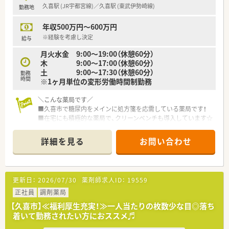
制度も選択可能です。
久喜駅 (JR宇都宮線)／久喜駅 (東武伊勢崎線)
勤務地
■固定残業代は月5時間分を含みますが、超過した場合は1分単
位で別途支給されます。
年収500万円～600万円
【職場環境と雰囲気】
※経験を考慮し決定
給与
■社長をはじめ経営陣との距離が近く、自身の意見や行動が反映
月火水金 9:00～19:00（休憩60分）
されやすい風通しの良い社風です。
木 9:00～17:00（休憩60分）
■家庭的な雰囲気の中で、経験豊かなスタッフが親身になって指
土 9:00～17:30（休憩60分）
勤務
導を行う環境が整っています。
時間
※1ヶ月単位の変形労働時間制勤務
■永年勤続表彰や各種社員表彰制度を設け、社員の長期的な貢献
や頑張りを評価しています。
＼こんな薬局です／
■久喜市で糖尿内をメインに処方箋を応需している薬局です！
■在宅にも積極的な薬局で、クリーンベンチも導入しています☆
■木曜日は門前医療機関がお休みの為、在宅に専念できる環境で
す。
詳細を見る
お問い合わせ
■終末期の患者様の看取りも行っており、緩和ケアに携わりたい
方にもオススメです！
■月に1回程度、1週間帯のオンコール対応がございます。
■実力主義の給与体系・評価制度を導入！キャリア志向の方にも
更新日：
2026/07/30
薬剤師求人ID：
19559
オススメです☆
■ご経験に応じて年収500～600万円にて検討可能です！
正社員
調剤薬局
■年間休日120日以上！休日数も充実しています♪
【久喜市】≪福利厚生充実！≫一人当たりの枚数少な目◎落ち
■30代の薬剤師さんが中心になって活躍をされています！
着いて勤務されたい方におススメ♬
■マイカー通勤も可能です♪