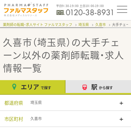
平日9：30-19：00 土日10：00-19：00
薬剤師の転職・求人サイト ファルマスタッフ
埼玉県
久喜市
大手チェー
久喜市（埼玉県）の大手チェ
ーン以外
の薬剤師転職・求人
情報一覧
エリア
駅
で探す
から探す
都道府県
埼玉県
市区町村
久喜市