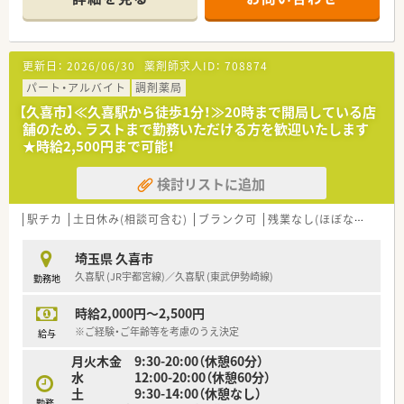
安心の教育体制があります。
■生涯働きながらスキルアップを積んでいただけるように、院
内・院外研修への参加を奨励しております。
■福利厚生充実☆ 長くお勤めし続けられる環境が整っていま
更新日：
2026/06/30
薬剤師求人ID：
708874
す。
パート・アルバイト
調剤薬局
＜働き方の特徴＞
【久喜市】≪久喜駅から徒歩1分！≫20時まで開局している店
■基本的な就業時間は8時30分～16時45分までです。遅番が週1
舗のため、ラストまで勤務いただける方を歓迎いたします
回程度ありますが（9時～17時15分）、正社員としては早く退勤す
★時給2,500円まで可能！
ることができます。
■残業もほとんど無い環境ですので、お仕事の後の予定も立てや
検討リストに追加
すい職場です♪
■当直業務はありません。
駅チカ
土日休み(相談可含む)
ブランク可
残業なし(ほぼなし含む)
＜業務内容＞
■調剤業務（入院） ※外来は院外処方
埼玉県 久喜市
■服薬指導（入院）
久喜駅 (JR宇都宮線)／久喜駅 (東武伊勢崎線)
勤務地
■院内製剤（常用製剤・注射・IVH）
■医薬品管理
時給2,000円～2,500円
■各種委員会
※ご経験・ご年齢等を考慮のうえ決定
給与
＜こんな方におすすめ！＞
月火木金 9:30-20:00（休憩60分）
■プライベート重視の方！16～17時台に終業・残業ほぼナシで
水 12:00-20:00（休憩60分）
す。
土 9:30-14:00（休憩なし）
■通勤に車を使わない方！駅チカの病院です。
勤務