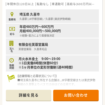
■実力主義の給与体系・評価制度を導入。若年層での薬局長・エ
年間休日120日以上
転勤なし
車通勤可
高給与(600万円以上)
認定
リアマネージャー登用は入社数年での抜擢実績があります。
■福利厚生が充実。国内外ホテル・レストラン・フィットネスク
埼玉県 久喜市
ラブへの割引や額会社負担でのがん保険・生命保険加入も可能で
久喜駅 (JR宇都宮線)／久喜駅 (東武伊勢崎線)
勤務地
す。
年収480万円～600万円
月給400,000円～500,000円
給与
※経験・能力により面接後決定
有限会社芙蓉堂薬局
法人
芙蓉堂薬局 久喜青毛店
名
月火水木金土 9:00～19:00
※1日実働8時間(休憩60分）
勤務
※1ヶ月単位の変形労働制（週40時間）
時間
【店舗情報と応需状況について】
■埼玉県久喜市に所在する店舗は、JR宇都宮線または東武伊勢
崎線の久喜駅よりバスで15分ほどの立地です。
■応需科目は内科と精神科を中心に、居宅と施設の在宅業務も積
極的に取り組んでおります。
詳細を見る
お問い合わせ
■剤師は常勤3名、非常勤1名体制で、外来処方箋枚数は20枚から
40枚/日程度を応需しています。