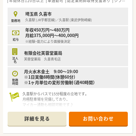
年間休日120日以上
車通勤可
認定薬剤師取得支援あり
シフト制
埼玉県 久喜市
久喜駅 (JR宇都宮線)／久喜駅 (東武伊勢崎線)
勤務地
年収450万円～480万円
月給375,000円～400,000円
給与
※経験・能力により面接後決定
有限会社芙蓉堂薬局
法人
芙蓉堂薬局 久喜青毛店
名
月火水木金土 9:00～19:00
※1日実働8時間(休憩60分）
勤務
※1ヶ月単位の変形労働制（週40時間）
時間
久喜駅からバスで15分程度の立地です。
月極駐車場を完備しており、
マイカー通勤も相談可能です♪
在宅に積極的に取り組んでいる会社で、
在宅経験のある方・積極的に挑戦できる方を募集してます。
詳細を見る
お問い合わせ
<こんな会社です>
■東京都・埼玉県エリアにて10店舗以上の調剤薬局を運営して