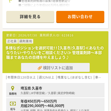
■管理薬剤師候補の募集！経験者歓迎☆
■ご経験により年収600万円も検討可！
■内科・泌尿器科メインの薬局！
■年間休日120日以上！
詳細を見る
お問い合わせ
<会社の特徴>
■埼玉県内で20店舗以上の調剤薬局を展開しており、患者様の
かかりつけ薬局となるように社員一同日々研鑽を重ねていま
更新日：
2026/07/30
薬剤師求人ID：
623816
す。
■クリニックや医院の門前に出店している割合が、地域の皆様と
正社員
調剤薬局
の触れ合いを大切にしながらお仕事できます。
多様なポジションを選択可能！！【久喜市/久喜駅】≪あなたの
■4つの心を大切にする会社でありたいと考えます。
なりたい・やりたいをご相談ください≫ 管理薬剤師～本部
「患者様を大切にする心」「地域社会との関係を大切にする心」
職まであなたの目標を叶えましょう♪
「病院や取引先との関係を大切にする心」「社員とその家族を大
切にする心」
検討リストに追加
■健康診断・保養所・福利厚生倶楽部など、福利厚生が充実。安心
して活躍できるサポートがあります。
■研修体制も整っています。新人研修・OJT研修・集合研修・幹部
年間休日120日以上
週32h以上
残業なし(ほぼなし含む)
車通勤可
研修など、会社として社員育成にも力を入れています。
■認定薬剤師資格取得のための「e-ラーニング補助」もしていま
埼玉県 久喜市
す。
久喜駅 (JR宇都宮線)／久喜駅 (東武伊勢崎線)
勤務地
■年間休日120日以上でワークライフバランスも整っています。
■勤続5年ごとに公休として「リフレッシュ休暇」が5日間付与さ
年収450万円～650万円
れます。
月給290,000円～468,000円
■5年に1度の頻度で社員旅行に行っており、社員間の交流を図
給与
※年齢、経験、能力、就業条件を考慮の上、規定により決定