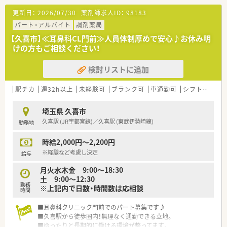
■スタッフは優しく穏やかな方ばかりで入職後も丁寧に教えて
更新日：
2026/07/30
薬剤師求人ID：
98183
頂ける雰囲気です！
パート・アルバイト
調剤薬局
＜ライフワークバランス＞
【久喜市】≪耳鼻科CL門前≫人員体制厚めで安心♪お休み明
■店舗は木曜・土曜午後・日曜・祝日がお休みの為、週休2.5日での
けの方もご相談ください！
勤務が可能です！
■シフトによって週休3日になる週もあり、プライベートと両立
検討リストに追加
したい方にオススメです！
■加えて、夏季・年末年始・GWの長期休暇もありますので、年間
休日は130日程度ございます♪
駅チカ
週32h以上
未経験可
ブランク可
車通勤可
シフト制
大
■週の労働時間も35時間を目安にシフト作成するので、一般的
な薬局さんよりも「短い時間」で「お休みも多く」働けることが魅
埼玉県 久喜市
力です☆
久喜駅 (JR宇都宮線)／久喜駅 (東武伊勢崎線)
勤務地
＜こんな会社です＞
時給2,000円～2,200円
■埼玉県久喜市にて1店舗の調整薬局を運営する会社で、地域に
根差した運営を目指しています。
※経験など考慮し決定
給与
■1店舗運営ですので異動の心配がなく、地域に腰を据えて働く
月火水木金 9:00～18:30
ことが可能です。
土 9:00～12:30
■代表は医療事務として現場に入られています。親しみやすい
勤務
※上記内で日数・時間数は応相談
お人柄で、現場に理解のある方なので、困りごと等も相談しやす
時間
い環境です。
■耳鼻科クリニック門前でのパート募集です♪
■久喜駅から徒歩圏内！無理なく通勤できる立地。
■ゆったりと長期的に働ける環境が整ってます。