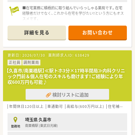
■在宅業務に積極的に取り組んでいらっしゃる薬局です。在宅
経験者だけでなく、これから在宅を学びたい！という方にもオス
スメです。
■経験・スキルにより、時給2,500円まで相談可能！
■車通勤も可能ですが、駅からもバスが出ており通勤楽々です♪
詳細を見る
お問い合わせ
・・＊ 薬局の特徴 ＊・・
■東京都・埼玉県にて、9店舗展開している企業です。30年以上の
歴史があります。
更新日：
2026/07/30
薬剤師求人ID：
638429
■在宅業務に積極的に取り組んでいる企業です。
■施設へのお伺い、往診同行の経験を積むことで、スキルアップ
正社員
調剤薬局
ができます。
【久喜市/南栗橋駅】≪駅トホ3分×17時半閉局≫内科クリニ
■「すべては患者様のために」を経営理念としており、地域のか
ック門前＆個人在宅のスキルも磨けます！ご経験により年
かりつけ薬局を目指して邁進しております。
収600万円も可能♪
■情熱的な思いをお持ちの社長様で、常に会社をより良くしてい
こうと努力をされております。
検討リストに追加
年間休日120日以上
車通勤可
高給与(600万円以上)
住宅補助(手当)あり
埼玉県 久喜市
南栗橋駅 (東武日光線)
勤務地