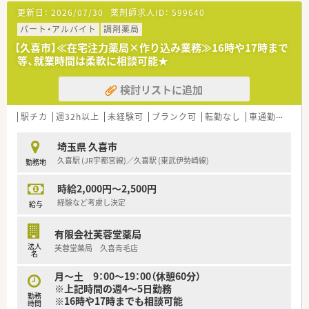
いる会社です。
更新日：
2026/07/30
薬剤師求人ID：
599640
■会社全体で在宅医療に積極的に取り組んでおり、1都3県を中
心にネットワークを持ち、在宅専門薬局もございます。
パート・アルバイト
調剤薬局
■在宅担当と調剤担当で業務分担をしている為、しっかりとした
【久喜市】≪在宅注力薬局×作り込み業務≫16時や17時まで
労務管理をされており、ライフスタイルに合わせた就業が可能で
等、就業時間は柔軟に相談可能★
す！
■代表が施設と密にコミュニケーションを図っており、都度意見
検討リストに追加
を取り入れて改善しており、施設に選ばれる薬局を目指していま
す！
■”すべては患者様のために”という経営理念を掲げており、『患
駅チカ
週32h以上
未経験可
ブランク可
転勤なし
車通勤可
高時
者さんの為に役に立ちたい！』と熱い想いを持った方にオススメ
です。
埼玉県 久喜市
■経験だけでなく「ヤル気」「熱意」も評価してくださる会社で
久喜駅 (JR宇都宮線)／久喜駅 (東武伊勢崎線)
勤務地
す。
■3ヶ月に1度の面談実施や努力を最大限評価する人事考課制度
時給2,000円～2,500円
の導入など、入社後も頑張る人を応援する・評価する体制を敷い
ています。
経験など考慮し決定
給与
有限会社芙蓉堂薬局
法人
芙蓉堂薬局 久喜青毛店
名
月～土 9：00～19：00（休憩60分）
※上記時間の週4～5日勤務
勤務
※16時や17時までも相談可能
時間