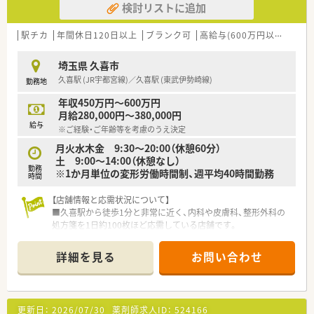
検討リストに追加
を常に考え、
皆様の健康の為に調剤を通じて「治療から予防」を柱としてい
ます。
駅チカ
年間休日120日以上
ブランク可
高給与(600万円以上)
60
■「元気とかがやきをかちどき薬局で」を合言葉に医療品のお渡
しだけでなく、
埼玉県 久喜市
ご利用者へ安心して生活して頂けるよう、情報・サービスを提
久喜駅 (JR宇都宮線)／久喜駅 (東武伊勢崎線)
勤務地
供しています。
■在宅医療にも対応しております。
年収450万円～600万円
月給280,000円～380,000円
≪オススメポイント≫
給与
※ご経験・ご年齢等を考慮のうえ決定
■年間休日125日と休み多め
■残業が月10時間と少なく、終業後の予定も入れやすいです
月火水木金 9:30〜20:00（休憩60分）
■複数科目の処方箋を受けているおり、品目数も約1700品目あ
土 9:00～14:00（休憩なし）
勤務
り、勉強になる薬局です
※1か月単位の変形労働時間制、週平均40時間勤務
時間
■有休消化率は75％、年々取得率がアップしています
■育休取得率100％、復帰率も100％！
【店舗情報と応需状況について】
復帰後の短時間勤務制度も完備
■久喜駅から徒歩1分と非常に近く、内科や皮膚科、整形外科の
すでに取得している方が多いので、周囲の理解も高く、安心し
処方箋を1日約100枚ほど応需している店舗です。
て産育休が取れます
■常勤の薬剤師が3名体制で勤務しており、在宅業務にも積極的
■10年刻みの勤続表彰制度や新卒には奨学金支援制度も用意さ
に取り組むなど地域に根ざした運営を行っています。
詳細を見る
お問い合わせ
れています
■皮膚科や整形外科など幅広い科目を扱っており、多岐にわたる
■産前産後休業、育児短時間勤務はもちろんのこと、育児両立支
処方経験を積むことができる環境が整っています。
援奨励金制度など珍しい福利厚生も揃っています
※結婚や出産を機に退職することはなく長く働ける環境が整っ
【法人特徴について】
更新日：
2026/07/30
薬剤師求人ID：
524166
た会社です
■大阪を拠点に埼玉や神奈川など広域で展開しており、地域密着