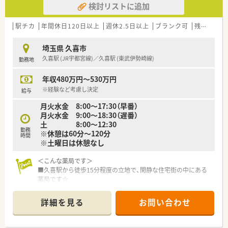
検討リストに追加
関係なく社員同士が助け合う、フラットで風通しの良い組織文化
です。
■基本的に店舗間の異動がなく、一つの場所で腰を据えて長く働
駅チカ
年間休日120日以上
週休2.5日以上
ブランク可
残業なし(ほぼなし含む)
ける環境が整っており、定着率が非常に高いことも大きな特徴で
す。
埼玉県 久喜市
久喜駅 (JR宇都宮線)／久喜駅 (東武伊勢崎線)
勤務地
年収480万円～530万円
※経験など考慮し決定
給与
月火水金 8:00～17:30（早番）
月火水金 9:00～18:30（遅番）
土 8:00～12:30
勤務
※休憩は60分～120分
時間
※土曜日は休憩なし
＜こんな薬局です＞
■久喜駅から徒歩15分程度の立地で、閑静な住宅街の中にある
薬局です☆
■駐車場はスペース広く確保されているので、マイカー通勤時も
利用が便利です♪
詳細を見る
お問い合わせ
■門前の医療機関とはマンツーマンで、内科をメインに処方箋を
応需しています。良好な関係で連携も取りやすいです♪
■近隣に住む患者様が多く、地域に溶け込んで働ける環境です☆