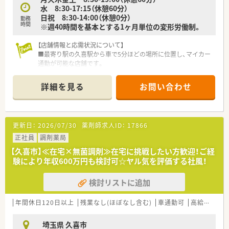
水 8:30-17:15（休憩60分）
日祝 8:30-14:00（休憩0分）
勤務
時間
※週40時間を基本とする1ヶ月単位の変形労働制。
【店舗情報と応需状況について】
■最寄り駅の久喜駅から車で5分ほどの場所に位置し、マイカー
通勤が可能な店舗です。
■近隣のクリニックより内科、小児科、皮膚科、耳鼻科など多岐
にわたる処方箋を応需しています。
詳細を見る
お問い合わせ
■1日の処方箋枚数は平均150枚程度で、薬剤師は常時5～6名体
制と手厚い人員配置です。
【法人特徴について】
更新日：
2026/07/30
薬剤師求人ID：
17866
■茨城県を中心に埼玉県にも店舗を展開し、調剤と介護を両輪と
して地域に貢献しています。
正社員
調剤薬局
■「人を大事にする心」を大切にし、地域住民の皆様の健康をサ
【久喜市】≪在宅×無菌調剤≫在宅に挑戦したい方歓迎！ご経
ポートすることを目指しています。
験により年収600万円も検討可☆ヤル気を評価する社風！
■在宅医療に力を入れており、自社介護施設5施設のほか、個人
宅への訪問も年々増加しています。
検討リストに追加
【勤務実態について】
■月単位の変形労働制（シフト制）を採用しており、年間休日は
年間休日120日以上
残業なし(ほぼなし含む)
車通勤可
高給与(600万円以上)
115日となっています。
■正社員の他に、週32時間以上勤務で賞与も支給される準社員
埼玉県 久喜市