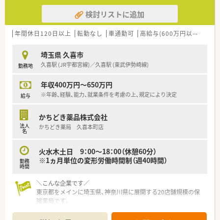
検討リストに追加
年間休日120日以上
転勤なし
車通勤可
高給与(600万円以上)
寮・
埼玉県 久喜市
久喜駅 (JR宇都宮線)／久喜駅 (東武伊勢崎線)
勤務地
年収400万円～650万円
※年齢、経験、能力、就業条件を考慮の上、規定により決定
給与
かちどき薬品株式会社
法人
かちどき薬局 久喜本町店
名
火水木土日 9：00～18：00（休憩60分）
※1ヵ月単位の変形労働時間制（週40時間）
勤務
時間
＼こんな企業です／
東京都をメインに埼玉県、神奈川県に展開する20店舗規模の保
険薬局です。
健康の総合案内所として地域医療を提供しています。
■1950年に勝鬨橋のたもとで町の小さな薬局として開局。