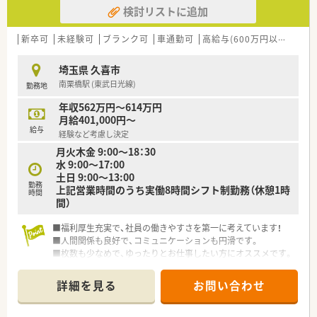
検討リストに追加
＼こんな会社です／
■大阪・京都・茨城・埼玉にて4店舗、グループ内で16店舗の調剤
薬局を運営する会社です。
新卒可
未経験可
ブランク可
車通勤可
高給与(600万円以上)
教
■2008年設立『For The Patient ～総ては患者様の為に～』を企
業理念としています。
埼玉県 久喜市
■出店形態はマンツーマン型が多く、患者様のご家族各世代から
南栗橋駅 (東武日光線)
勤務地
処方箋を応需する地域密着型の薬局です。
■実力主義の給与体系・評価制度を導入。若年層での薬局長・エ
年収562万円～614万円
リアマネージャー登用は入社数年での抜擢実績があります。
月給401,000円～
■福利厚生が充実。国内外ホテル・レストラン・フィットネスク
給与
経験など考慮し決定
ラブへの割引や額会社負担でのがん保険・生命保険加入も可能で
月火木金 9:00～18：30
す。
水 9:00～17:00
土日 9:00～13:00
勤務
上記営業時間のうち実働8時間シフト制勤務（休憩1時
時間
間）
■福利厚生充実で、社員の働きやすさを第一に考えています！
■人間関係も良好で、コミュニケーションも円滑です。
■枚数も少なめで、ゆったりとお仕事したい方にオススメです。
・・＊ 企業の特徴 ＊・・
詳細を見る
お問い合わせ
■埼玉県を中心に、東京都・千葉県・神奈川県・大阪府に店舗展開
する薬局グループ。