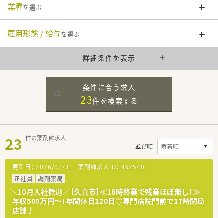
業種
を選ぶ
雇用形態 / 給与
を選ぶ
詳細条件を表示
条件に合う求人
23
件を
検索する
23
件の薬剤師求人
並び順
更新日：
2026/07/31
薬剤師求人ID：
462540
正社員
調剤薬局
＼10月入社歓迎／【久喜市】≪18時終業で残業ほぼ無し！≫
年収500万円～！年間休日120日◎専門病院門前で17時閉局
店舗♪