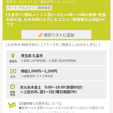
更新日：
2026/07/21
薬剤師求人ID：
731169
120枚の処方箋を安定して応需しています。
■2012年にオープンした清潔感のあるキレイな店舗であり、気
パート・アルバイト
調剤薬局
持ちよく日々の業務に取り組める環境です。
【久喜市】≪眼科メイン×週2～3日≫9時～18時の勤務！軽量
科目の為、お休み明けの方におススメ◎勤務曜日は相談OK
【法人特徴について】
です
■東京と埼玉のエリアを中心に8店舗の調剤薬局を展開してお
り、遠くへの異動や転勤の心配がございません。
検討リストに追加
■経営理念として真心を掲げており、地域の皆様がいつも安心し
て暮らせる環境の創造を目指しています。
■経営トップ自身も薬剤師の資格を持っており、現場で働くスタ
土日休み(相談可含む)
ブランク可
残業なし(ほぼなし含む)
車通勤
ッフの立場を常に気にかけ理解してくれます。
埼玉県 久喜市
【勤務実態について】
久喜駅 (JR宇都宮線)／久喜駅 (東武伊勢崎線)
勤務地
■年間休日は120日以上と非常に多く確保されており、日祝休み
に加えてシフトでのお休みがございます。
時給2,000円～2,200円
■開局時間は月曜日から土曜日まで毎日9時から17時までとな
っており、遅番の勤務が発生いたしません。
※経験者例・スキル等考慮
給与
■夏季休暇が3日、年末年始休暇が5日あるため、定期的に長期の
お休みを取得してリフレッシュできます。
月火水木金土 9:00～18:00（休憩60分）
※上記の内、週2～3日（曜日相談OK）
勤務
【想定されるモデル年収】
時間
■実務経験の浅い方やブランクをお持ちの方であっても、年収
500万円からスタートの相談が可能です。
【店舗情報と応需状況について】
■これまでの経験が豊富で即戦力として活躍できる方の場合は、
■最寄りの久喜駅からはバスまたはお車で12分ほどの場所に位
初年度から年収550万円以上を検討します。
置しており、マイカーでの通勤も可能です。