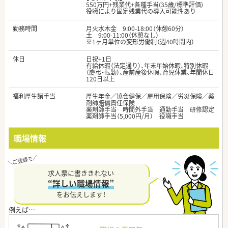
550万円+残業代+各種手当(35歳/標準評価)
役職により固定残業代の導入可能性あり
勤務時間
月火水木金 9:00-18:00（休憩60分）
土 9:00-11:00（休憩なし）
※1ヶ月単位の変形労働制（週40時間内）
休日
日祝+1日
有給休暇（法定通り）、年末年始休暇、特別休暇
（慶弔・転勤）、産前産後休暇、育児休業、年間休日
120日以上
福利厚生諸手当
厚生年金／協会健保／雇用保険／労災保険／薬
剤師賠償責任保険
薬剤師手当 時間外手当 通勤手当 研修認定
薬剤師手当（5,000円/月） 役職手当
職場情報
求人票に書ききれない
“詳しい職場情報”
をお伝えします！