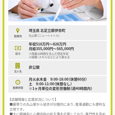
埼玉県 北足立郡伊奈町
丸山駅 (ニューシャトル)
勤務地
年収516万円～826万円
月給355,000円～565,000円
給与
※残業30時間を含んだ想定年収
※経験・スキルなどにより異なる
非公開
法人名
月火水木金 9:00-18:00（休憩60分）
土 9:00-11:00（休憩なし）
勤務時間
※1ヶ月単位の変形労働制（週40時間内）
【店舗情報と応需状況について】
■最寄りの丸山駅から徒歩10分圏内にあり、電車通勤にも便利な
立地です。
■主に精神科と心療内科の処方箋を応需しており、専門性を高め