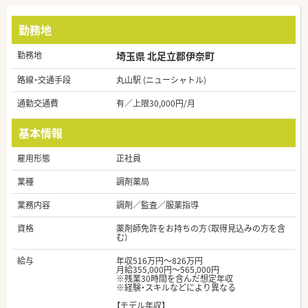
勤務地
勤務地
埼玉県 北足立郡伊奈町
路線・交通手段
丸山駅 (ニューシャトル)
通勤交通費
有／上限30,000円/月
基本情報
雇用形態
正社員
業種
調剤薬局
業務内容
調剤／監査／服薬指導
資格
薬剤師免許をお持ちの方（取得見込みの方を含
む）
給与
年収516万円～826万円
月給355,000円～565,000円
※残業30時間を含んだ想定年収
※経験・スキルなどにより異なる
【モデル年収】