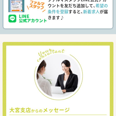
ウントを友だち追加して、
希望の
条件を登録
すると、
新着求人
が届
きます♪
大宮支店
メッセージ
からの