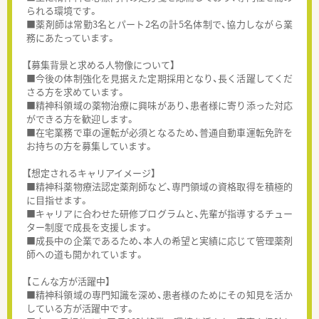
られる環境です。
■薬剤師は常勤3名とパート2名の計5名体制で、協力しながら業
務にあたっています。
【募集背景と求める人物像について】
■今後の体制強化を見据えた定期採用となり、長く活躍してくだ
さる方を求めています。
■精神科領域の薬物治療に興味があり、患者様に寄り添った対応
ができる方を歓迎します。
■在宅業務で車の運転が必須となるため、普通自動車運転免許を
お持ちの方を募集しています。
【想定されるキャリアイメージ】
■精神科薬物療法認定薬剤師など、専門領域の資格取得を積極的
に目指せます。
■キャリアに合わせた研修プログラムと、先輩が指導するチュー
ター制度で成長を支援します。
■成長中の企業であるため、本人の希望と実績に応じて管理薬剤
師への道も開かれています。
【こんな方が活躍中】
■精神科領域の専門知識を深め、患者様のためにその知見を活か
している方が活躍中です。