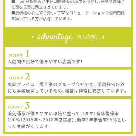
■土pm日祝休みと平日18時終業の環境を活かし、家庭や趣味と
仕事を見事に両立させています。
■患者様の心に寄り添い、丁寧なコミュニケーションで信頼関係
を築いている方が活躍しています。
advantage
求人の魅力
人間関係良好で働きやすい店舗です！
東証プライム上場企業のグループ会社です。薬局経営以外
にも事業展開しているため、経営は非常に安定しています。
薬剤師様が働きやすい環境が整っています！育休復帰率
100％（2015年～2018年度実績）、新卒3年定着率95％とい
った実績があります。