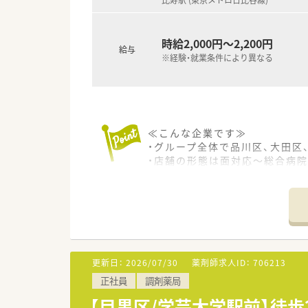
時給2,000円～2,200円
給与
※経験・就業条件により異なる
≪こんな企業です≫
・グループ全体で品川区、大田区
・店舗の形態は面対応～総合病
・店舗が比較的近いため、ヘルプ
・年齢層は30～60代まで幅広
・ノルマ等は一切なく、人員配
・現在は居宅で70名、施設2件
今後はより一層在宅に力をいれ
更新日：
2026/07/30
薬剤師求人ID：
706213
正社員
調剤薬局
【目黒区/学芸大学駅前】徒