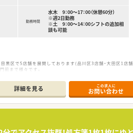
水木 9：00～17：00（休憩60分）
※週2日勤務
勤務時間
※土 9：00～14：00シフトの追加相
談も可能
、目黒区で5店舗を展開しております(品川区3店舗・大田区1店舗
院門前まで様々です。
体制が整っております。
く、定着率がよく10年以上勤務していらっしゃる方も多い環境で
この求人に
置も比較的手厚いため無理なく働ける環境です。
詳細を見る
お問い合わせ
を対応しておりますが、
ていこうという会社方針です。
歩2分でアクセス抜群！処方箋1枚1枚に