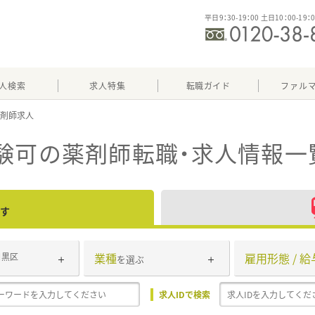
平日9：30-19：00 土日10：00-19：
人検索
求人特集
転職ガイド
ファル
験可
の薬剤師転職・求人情報一
す
業種
雇用形態 / 給
目黒区
を選ぶ
求人IDで検索