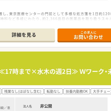
置し、東京医療センターの門前として多様な処方箋を1日約12
神科など多岐にわたり、約2,366品目の医薬品を取り扱うスキ
名が在籍しており、各スタッフが連携を取りながら質の高い医療
この求人に
詳細を見る
お問い合わせ
局やドラッグストアなど3つの業態を全国に展開し、安定した経
舗まで多様な出店形態を持ち、患者様のニーズに合わせた質の高
利厚生が非常に充実しており、社員が安心して長く働き続けられ
ランスよく配置されており、お互いにフォローし合う協力体制
整頓された調剤室や設備が整っており、業務効率を高めながら集
≪17時まで×水木の週2日≫ Ｗワーク
ムーズであり、薬剤師として専門知識を活かしながらも穏やかな
残業なし(ほぼなし含む)
転勤なし
扶養内勤務OK
大手チェー
非公開
法人名
京線)／恵