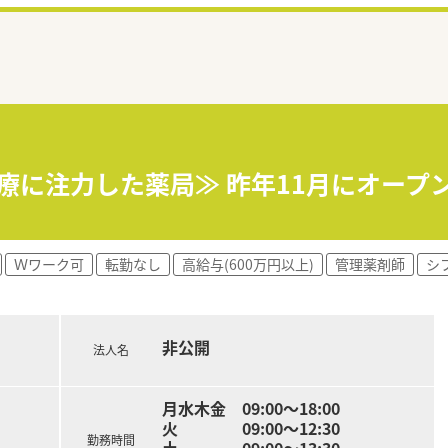
医療に注力した薬局≫ 昨年11月にオー
Ｗワーク可
転勤なし
高給与(600万円以上)
管理薬剤師
シ
非公開
法人名
月水木金 09:00～18:00
火 09:00～12:30
勤務時間