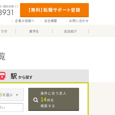
00
（祝日を除く）
【無料】転職サポート登録
企業の皆様へ
会社概要
お問い合わせ
マラボ
薬学生
支店紹介
覧
駅
から探す
条件に合う求人
与
を選ぶ
14
件を
検索する