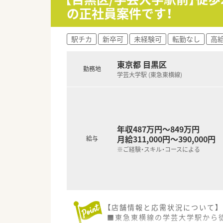
の正社員案件です！
駅チカ
新卒可
未経験可
転勤なし
高給
東京都 目黒区
勤務地
学芸大学駅 (東急東横線)
年収487万円～849万円
月給311,000円～390,000円
給与
※ご経験・スキル・コースによる
【店舗情報と応需状況について】
■東急東横線の学芸大学駅から