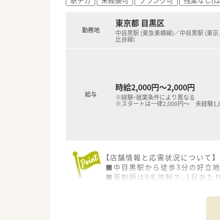
東京都 目黒区
勤務地
中目黒駅 (東急東横線)／中目黒駅 (東
比谷線)
時給2,000円～2,000円
給与
※経験・就業条件により異なる
※スタートは一律2,000円～ 未経験1,
【店舗情報と応需状況について】
■中目黒駅から徒歩3分の好立地
■薬剤師は8名体制で、1日あた
■近隣の高級マンションにお住