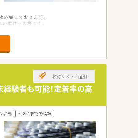
0枚応需しております。
ルの磨ける環境です。
サービスの提供に努めています。
営基盤を築いている法人です。
いヘルスケアを提供しています。
る環境整備に注力しています。
検討リストに追加
が自然と根付いている職場です。
中して仕事に取り組めます。
・未経験者も可能！定着率の高
雰囲気の中で勤務が可能です。
ン以外
~18時までの職場