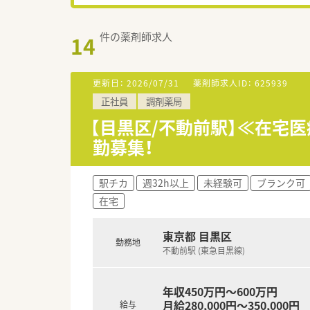
件の薬剤師求人
14
更新日：
2026/07/31
薬剤師求人ID：
625939
正社員
調剤薬局
【目黒区/不動前駅】≪在宅
勤募集！
駅チカ
週32h以上
未経験可
ブランク可
在宅
東京都 目黒区
勤務地
不動前駅 (東急目黒線)
年収450万円～600万円
月給280,000円～350,000円
給与