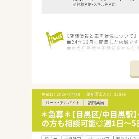
※経験者例・スキル等考慮
【店舗情報と応需状況について】
■24年11月に開局した店舗です
■東急目黒線の不動前駅から徒
■在宅に注力しており、様々な
【募集背景と求める人物像につい
■事業拡大と都内での店舗展開
■在宅医療に真剣に取り組み、
■未経験でも在宅医療に挑戦し
更新日：
2026/07/30
薬剤師求人ID：
87836
【こんな取り組みをしています】
パート・アルバイト
調剤薬局
■「看取り難民を無くす」という
■「ボランチ制度」を設け、2人
＊急募＊【目黒区/中目黒駅
■管理栄養士による訪問栄養指
の方も相談可能◎週1日～5
駅チカ
未経験可
ブランク可
残業なし(