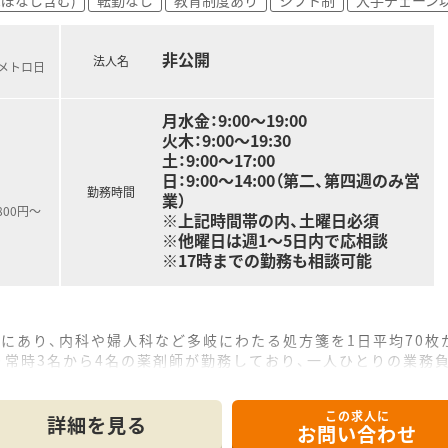
非公開
法人名
京メトロ日
月水金：9:00～19:00
火木：9:00～19:30
土：9:00～17:00
日：9:00～14:00（第二、第四週のみ営
勤務時間
業）
800円～
※上記時間帯の内、土曜日必須
※他曜日は週1～5日内で応相談
※17時までの勤務も相談可能
にあり、内科や婦人科など多岐にわたる処方箋を1日平均70枚
り常時3名から4名の薬剤師が勤務しており、一人ひとりの業務
まいの方や昭和大学病院からの重い処方箋も届くため、幅広い
この求人に
詳細を見る
お問い合わせ