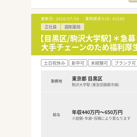
更新日：
2026/07/30
薬剤師求人ID：
41586
正社員
調剤薬局
【目黒区/駒沢大学駅】＊急
大手チェーンのため福利厚
土日祝休み
新卒可
未経験可
ブランク可
東京都 目黒区
勤務地
駒沢大学駅 (東急田園都市線)
年収440万円～650万円
給与
※経験・年齢・役職により異なります