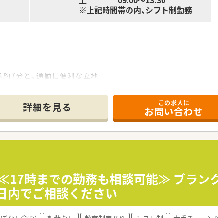
土 09:00～13:30
※上記時間帯の内、シフト制勤務
歩約7分と、通勤に便利な立地
経験が出来ます
この求人に
て】
詳細を見る
お問い合わせ
に伴い、新たな仲間となってくださる方を募集しています。
チームワークを大切にしながら働ける方を求めています。
たいという、情熱と向上心のある方を歓迎いたします。
社会課題の解決に向け、個人在宅医療に特化しています。
1組で訪問するなど薬剤師の働きやすさを追求しています。
】≪17時までの勤務も相談可能≫ ブラ
導も行い、多角的なアプローチで患者様を支えています。
日内でご相談ください
ほぼなし含む)
転勤なし
教育制度あり
シフト制
大手チェーン