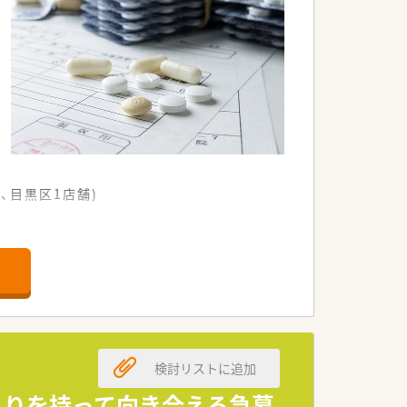
、目黒区1店舗)
す。
検討リストに追加
ゆとりを持って向き合える急募