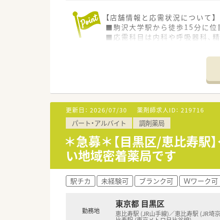
【店舗情報と応需状況について】
■駒沢大学駅から徒歩15分に位
■応需科目は内科や呼吸器科、精
■店舗では薬剤師5名と事務4
【法人特徴について】
■1935年の創業以来、調剤薬
■大学病院の門前から駅ナカ店
■大手グループの一員として福
更新日：
2026/07/30
薬剤師求人ID：
219716
【職場環境と雰囲気】
パート・アルバイト
調剤薬局
■幅広い年齢層のスタッフがバ
■大手チェーンならではの整理
＊急募＊【目黒区/恵比寿駅】
■近隣の医療機関との連携もス
い地域密着薬局です
駅チカ
未経験可
ブランク可
Ｗワーク可
東京都 目黒区
勤務地
恵比寿駅 (JR山手線)／恵比寿駅 (JR埼
比寿駅 (東京メトロ日比谷線)